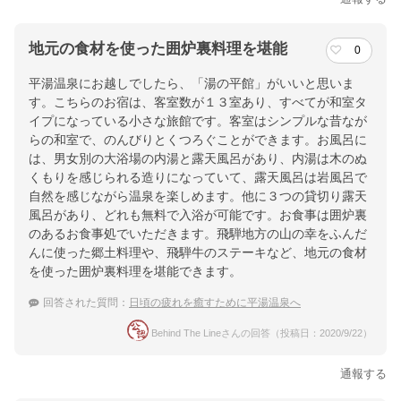
地元の食材を使った囲炉裏料理を堪能
0
平湯温泉にお越しでしたら、「湯の平館」がいいと思いま
す。こちらのお宿は、客室数が１３室あり、すべてが和室タ
イプになっている小さな旅館です。客室はシンプルな昔なが
らの和室で、のんびりとくつろぐことができます。お風呂に
は、男女別の大浴場の内湯と露天風呂があり、内湯は木のぬ
くもりを感じられる造りになっていて、露天風呂は岩風呂で
自然を感じながら温泉を楽しめます。他に３つの貸切り露天
風呂があり、どれも無料で入浴が可能です。お食事は囲炉裏
のあるお食事処でいただきます。飛騨地方の山の幸をふんだ
んに使った郷土料理や、飛騨牛のステーキなど、地元の食材
を使った囲炉裏料理を堪能できます。
回答された質問：
日頃の疲れを癒すために平湯温泉へ
Behind The Lineさんの回答（投稿日：2020/9/22）
通報する