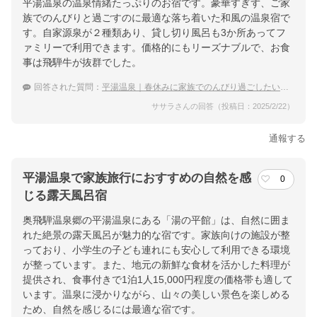
平湯温泉の温泉情緒たっぷりのお宿です。豪華すぎず、ご家
族でのんびりと過ごすのに最適な落ち着いた和風の温泉宿で
す。自家源泉が２種類あり、貸し切り風呂も3か所あってフ
ァミリーで利用できます。価格的にもリーズナブルで、お食
事は飛騨牛が抜群でした。
回答された質問：
平湯温泉｜春休みに家族でのんびり過ごしたい！宿のおすすめは？
ササラさんの回答（投稿日：2025/2/22）
通報する
平湯温泉で家族旅行におすすめの自然を感
0
じる露天風呂宿
奥飛騨温泉郷の平湯温泉にある「湯の平館」は、自然に囲ま
れた絶景の露天風呂が魅力的な宿です。家族向けの施設が整
っており、小学生の子ども連れにも安心して利用できる環境
が整っています。また、地元の新鮮な食材を活かした料理が
提供され、食事付きで1泊1人15,000円程度の価格帯も適して
います。温泉に浸かりながら、山々の美しい景色を楽しめる
ため、自然を感じるには最適な宿です。