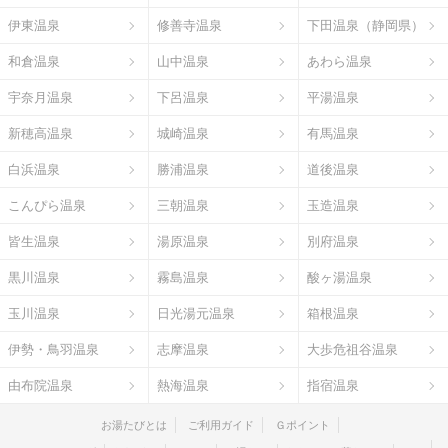
伊東温泉
修善寺温泉
下田温泉（静岡県）
和倉温泉
山中温泉
あわら温泉
宇奈月温泉
下呂温泉
平湯温泉
新穂高温泉
城崎温泉
有馬温泉
白浜温泉
勝浦温泉
道後温泉
こんぴら温泉
三朝温泉
玉造温泉
皆生温泉
湯原温泉
別府温泉
黒川温泉
霧島温泉
酸ヶ湯温泉
玉川温泉
日光湯元温泉
箱根温泉
伊勢・鳥羽温泉
志摩温泉
大歩危祖谷温泉
由布院温泉
熱海温泉
指宿温泉
お湯たびとは
ご利用ガイド
Ｇポイント