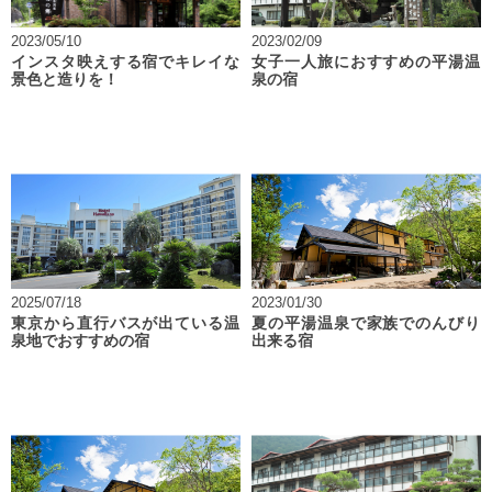
2023/05/10
2023/02/09
インスタ映えする宿でキレイな
女子一人旅におすすめの平湯温
景色と造りを！
泉の宿
2025/07/18
2023/01/30
東京から直行バスが出ている温
夏の平湯温泉で家族でのんびり
泉地でおすすめの宿
出来る宿