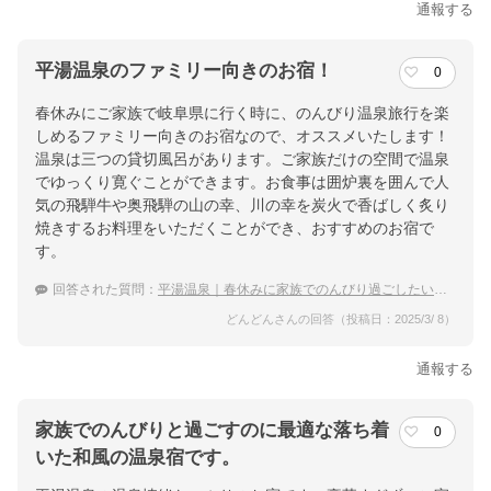
通報する
平湯温泉のファミリー向きのお宿！
0
春休みにご家族で岐阜県に行く時に、のんびり温泉旅行を楽
しめるファミリー向きのお宿なので、オススメいたします！
温泉は三つの貸切風呂があります。ご家族だけの空間で温泉
でゆっくり寛ぐことができます。お食事は囲炉裏を囲んで人
気の飛騨牛や奥飛騨の山の幸、川の幸を炭火で香ばしく炙り
焼きするお料理をいただくことができ、おすすめのお宿で
す。
回答された質問：
平湯温泉｜春休みに家族でのんびり過ごしたい！宿のおすすめは？
どんどんさんの回答（投稿日：2025/3/ 8）
通報する
家族でのんびりと過ごすのに最適な落ち着
0
いた和風の温泉宿です。