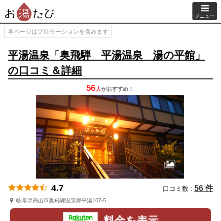
メニュー
本ページはプロモーションを含みます
平湯温泉「奥飛騨 平湯温泉 湯の平館」
の口コミ＆詳細
56
人
が
おすすめ！
4.7
56 件
口コミ数 :
岐阜県高山市奥飛騨温泉郷平湯107-5
料金を表示