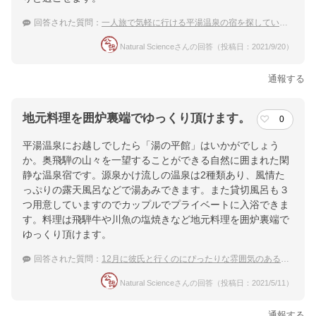
回答された質問：
一人旅で気軽に行ける平湯温泉の宿を探しています。
Natural Scienceさんの回答（投稿日：2021/9/20）
通報する
地元料理を囲炉裏端でゆっくり頂けます。
0
平湯温泉にお越しでしたら「湯の平館」はいかがでしょう
か。奥飛騨の山々を一望することができる自然に囲まれた閑
静な温泉宿です。源泉かけ流しの温泉は2種類あり、風情た
っぷりの露天風呂などで湯あみできます。また貸切風呂も３
つ用意していますのでカップルでプライベートに入浴できま
す。料理は飛騨牛や川魚の塩焼きなど地元料理を囲炉裏端で
ゆっくり頂けます。
回答された質問：
12月に彼氏と行くのにぴったりな雰囲気のある平湯温泉の宿を知りたい！
Natural Scienceさんの回答（投稿日：2021/5/11）
通報する