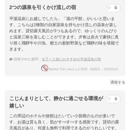
2つの源泉を引くかけ流しの宿
0
平湯温泉にお越しでしたら、「湯の平館」がいいと思いま
す。こちらは2種類の自家源泉を持ちかけ流しの温泉が楽し
めます。貸切露天風呂が3つもあるので、ゆっくりのんびり
と温泉三昧を楽しむことができます。夕食は炭火で豪快に炙
り焼く飛騨牛や川魚、郷土の新鮮野菜など飛騨の味を堪能で
きます。
回答された質問：
女子一人旅におすすめの平湯温泉の宿
Behind The Lineさんの回答（投稿日：2020/5/23）
通報する
こじんまりとして、静かに過ごせる環境が
0
嬉しい
この周辺のホテルや旅館はたいてい小規模のものが多いで
す。お湯は質も良く、肌がすべすべする感覚です。貸切の露
天風呂があり、何度も無料で利用できるのがうれしいです。