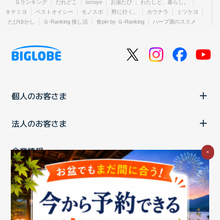
Ｇランキング
だれどこ
ocruyo
お湯たび
わたしと、暮らし。
キテミヨ
ベストオイシー
モノスポ
野に行く。
カウナラ
ミツケヨ
たびゆかし
Ｇ-Ranking 推し活
食pin by Ｇ-Ranking
ハーブ酒のススメ
個人のお客さま
法人のお客さま
企業情報
×
ご利用中の方
お問い合わせ
消費税の表示
ウェブアクセシビリティの取り組み
個人情報保護ポリシー
プライバシーポータル
Cookieポリシー