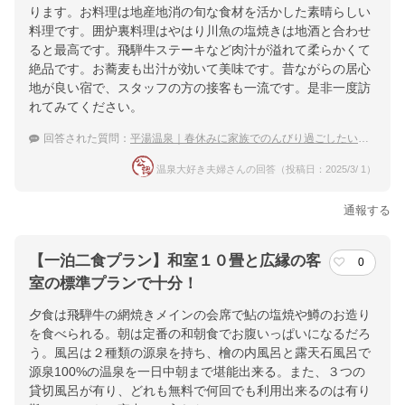
ります。お料理は地産地消の旬な食材を活かした素晴らしい
料理です。囲炉裏料理はやはり川魚の塩焼きは地酒と合わせ
ると最高です。飛騨牛ステーキなど肉汁が溢れて柔らかくて
絶品です。お蕎麦も出汁が効いて美味です。昔ながらの居心
地が良い宿で、スタッフの方の接客も一流です。是非一度訪
れてみてください。
回答された質問：
平湯温泉｜春休みに家族でのんびり過ごしたい！宿のおすすめは？
温泉大好き夫婦さんの回答（投稿日：2025/3/ 1）
通報する
【一泊二食プラン】和室１０畳と広縁の客
0
室の標準プランで十分！
夕食は飛騨牛の網焼きメインの会席で鮎の塩焼や鱒のお造り
を食べられる。朝は定番の和朝食でお腹いっぱいになるだろ
う。風呂は２種類の源泉を持ち、檜の内風呂と露天石風呂で
源泉100%の温泉を一日中朝まで堪能出来る。また、３つの
貸切風呂が有り、どれも無料で何回でも利用出来るのは有り