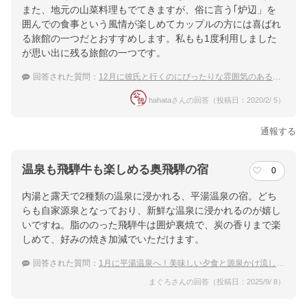
また、地元の山菜料理もでてきますが、俗に言う｢炉辺」を
囲んでの食事という風情が楽しめてカップルの方には喜ばれ
る旅館の一つだとおすすめします。私もも1度利用しました
が思い出に残る旅館の一つです。
回答された質問：
12月に彼氏と行くのにぴったりな雰囲気のある平湯温泉の宿を知りたい！
hahataさんの回答（投稿日：2020/2/ 5）
通報する
温泉も飛騨牛も楽しめる奥飛騨の宿
0
内湯と露天で2種類の温泉に浸かれる、平湯温泉の宿。どち
らも自家源泉となっており、新鮮な温泉に浸かれるのが嬉し
いですね。脂ののった飛騨牛は囲炉裏焼で、炭の香りまで楽
しめて、好みの焼き加減でいただけます。
回答された質問：
1月に平湯温泉へ！美味しい夕食と源泉かけ流しの湯を堪能できる宿を教えて！
まぐろさんの回答（投稿日：2025/9/ 8）