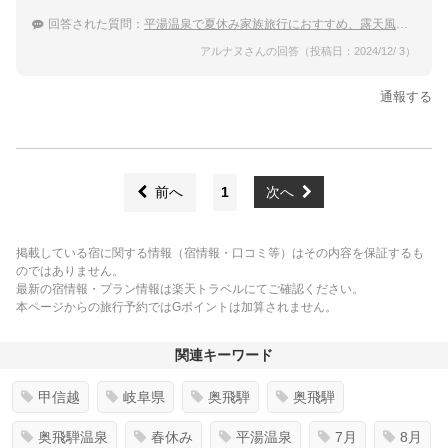
回答された質問：
平湯温泉で夏休み家族旅行におすすめ、露天風呂が素敵な宿は？
アルナヌさんの回答（投稿日：2024/12/ 3）
通報する
前へ
1
次へ
掲載している宿に関する情報（宿情報・口コミ等）はその内容を保証するも
のではありません。
最新の宿情報・プラン情報は楽天トラベルにてご確認ください。
本ページからの旅行予約ではGポイントは加算されません。
関連キーワード
甲信越
岐阜県
奥飛騨
奥飛騨
奥飛騨温泉
春休み
平湯温泉
7月
8月