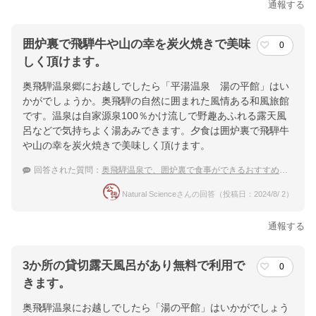
通報する
囲炉裏で飛騨牛や山の幸を炭火焼きで美味
0
しく頂けます。
奥飛騨温泉郷にお越しでしたら「平湯温泉 湯の平館」はい
かがでしょうか。奥飛騨の自然に囲まれた風情ある和風旅館
です。温泉は自家源泉100％かけ流しで野趣あふれる露天風
呂などで気持ちよく湯あみできます。夕食は囲炉裏で飛騨牛
や山の幸を炭火焼きで美味しく頂けます。
回答された質問：
奥飛騨温泉で、囲炉裏で食事ができるおすすめの温泉宿を教えてください。
Natural Scienceさんの回答（投稿日：2024/8/ 2）
通報する
3か所の貸切露天風呂があり無料で利用で
0
きます。
奥飛騨温泉にお越しでしたら「湯の平館」はいかがでしょう