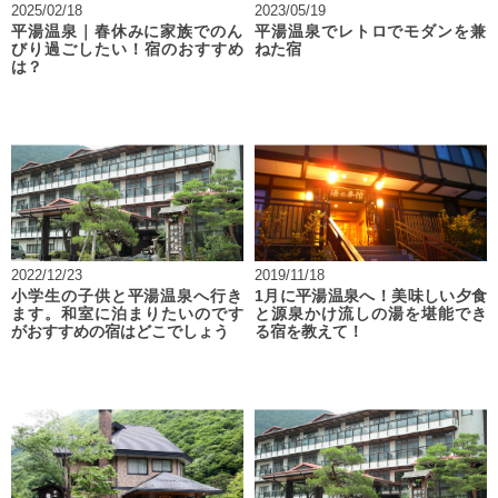
2025/02/18
2023/05/19
平湯温泉｜春休みに家族でのん
平湯温泉でレトロでモダンを兼
びり過ごしたい！宿のおすすめ
ねた宿
は？
2022/12/23
2019/11/18
小学生の子供と平湯温泉へ行き
1月に平湯温泉へ！美味しい夕食
ます。和室に泊まりたいのです
と源泉かけ流しの湯を堪能でき
がおすすめの宿はどこでしょう
る宿を教えて！