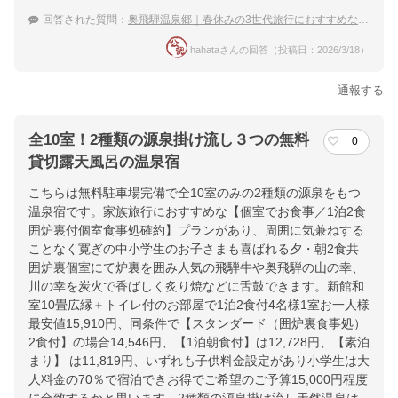
ホテル詳細を詳しく見る
回答された質問：
奥飛騨温泉郷｜春休みの3世代旅行におすすめな宿は？
hahataさんの回答（投稿日：2026/3/18）
通報する
全10室！2種類の源泉掛け流し３つの無料
0
貸切露天風呂の温泉宿
こちらは無料駐車場完備で全10室のみの2種類の源泉をもつ
温泉宿です。家族旅行におすすめな【個室でお食事／1泊2食
囲炉裏付個室食事処確約】プランがあり、周囲に気兼ねする
ことなく寛ぎの中小学生のお子さまも喜ばれる夕・朝2食共
囲炉裏個室にて炉裏を囲み人気の飛騨牛や奥飛騨の山の幸、
川の幸を炭火で香ばしく炙り焼などに舌鼓できます。新館和
室10畳広縁＋トイレ付のお部屋で1泊2食付4名様1室お一人様
最安値15,910円、同条件で【スタンダード（囲炉裏食事処）
2食付】の場合14,546円、【1泊朝食付】は12,728円、【素泊
まり】 は11,819円、いずれも子供料金設定があり小学生は大
人料金の70％で宿泊できお得でご希望のご予算15,000円程度