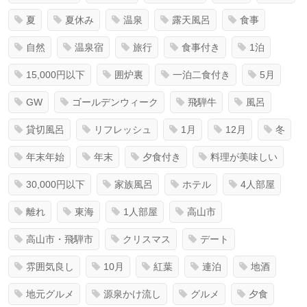
夏
夏休み
温泉
露天風呂
食事
自然
温泉宿
旅行
食事付き
1泊
15,000円以下
囲炉裏
一泊二食付き
5月
GW
ゴールデンウィーク
飛騨牛
風呂
貸切風呂
リフレッシュ
1月
12月
冬
年末年始
年末
夕食付き
料理が美味しい
30,000円以下
家族風呂
ホテル
4人部屋
離れ
東海
1人部屋
高山市
高山市・飛騨市
クリスマス
デート
雰囲気良し
10月
紅葉
連泊
地酒
地元グルメ
源泉かけ流し
グルメ
夕食