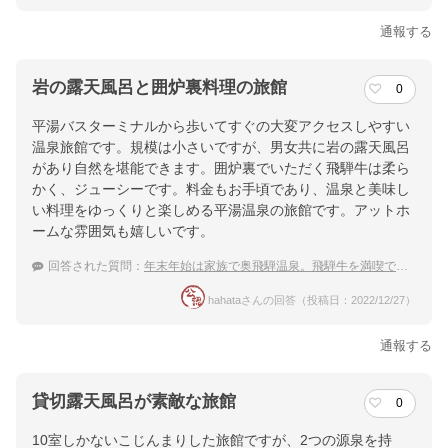
通報する
岩の露天風呂と囲炉裏料理の旅館
0
平湯バスターミナルから歩いてすぐの大変アクセスしやすい
温泉旅館です。規模は小さいですが、男女共に岩の露天風呂
があり自然を堪能できます。囲炉裏でいただく飛騨牛は柔ら
かく、ジューシーです。料金もお手頃であり、温泉と美味し
い料理をゆっくりと楽しめる平湯温泉の旅館です。アットホ
ームな雰囲気も嬉しいです。
回答された質問：
年末年始は家族で奥飛騨温泉。飛騨牛を満喫できるおすすめの宿は？
hahataさんの回答（投稿日：2022/12/27）
通報する
貸切露天風呂が素敵な旅館
0
10室しかないこじんまりした旅館ですが、2つの源泉を持