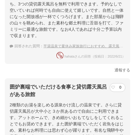
ち、3つの貸切露天風呂を無料で利用できます。予約なしで
空いていれば何時でも自由に使えて嬉しいです。自然と一体
になった開放感が一杯でくつろげます。また部屋からは飛騨
の山々を眺められ、また素朴な郷土料理に舌鼓を打て、ファ
ミリーに最適な旅館です。なお4人であれば十分ご予算以内
で収まります。
回答された質問：
平湯温泉で夏休み家族旅行におすすめ、露天風呂が素敵な宿は？
hahataさんの回答（投稿日：2022/6/21）
通報する
囲炉裏端でいただける食事と貸切露天風呂
0
がある旅館
2種類のお湯を楽しめる源泉かけ流しの温泉です。さらに貸
切露天風呂が大中小と３か所あるので自由にご利用できま
す。アットホームで、きめ細かいおもてなしをしてくれるこ
とでもお奨めできます。また囲炉裏端でいただく岩魚をはじ
め、素朴なお料理には思わず心が躍ります。有名な飛騨牛や