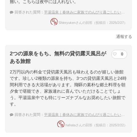
難い。こちらは夜中には入れない。
回答された質問：
平湯温泉｜春休みに家族でのんびり過ごしたい！宿のおすすめは？
Shinryukenさんの回答（投稿日：2025/2/27）
通報する
2つの源泉をもち、無料の貸切露天風呂が
0
ある旅館
2万円以内の料金で貸切露天風呂も味わえるのが嬉しい旅館
です。珍しい2種類の源泉を持ち、3つの貸切露天風呂と24時
間利用できる大浴場があります。飛驒の素朴な郷土料理を朝
夕食で堪能でき、家族連れに喜んでいただけることでしょ
う。平湯温泉中でも特にリーズナブルなお奨めしたい旅館で
す。
回答された質問：
平湯温泉｜春休みに家族でのんびり過ごしたい！宿のおすすめは？
hahataさんの回答（投稿日：2025/2/22）