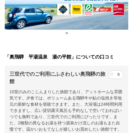
食事場所
朝食
個室、炉端処
夕食
個室、炉端処
>
チェックイン・チェックアウト時間
「奥飛騨 平湯温泉 湯の平館」についての口コミ
チェックイン
15:00(最終チェックイン：18:00)
チェックアウ
10:00
三世代でのご利用にふさわしい奥飛騨の旅
0
ト
館
10室のみのこじんまりした旅館であり、アットホームな雰囲
交通アクセス
気です。夕食では、ボリュームある飛騨牛や鮎の塩焼き等地
ＪＲ高山駅又はＪＲ松本駅よりバスで平湯温泉／東海北陸道高山
元の新鮮な食材を堪能できます。また、大浴場は24時間利用
西ＩＣ、長野自動車道松本ＩＣよりＲ158経由で平湯温泉
できますし、広い貸切露天風呂も予約なしで空いておればい
つでも無料であり、三世代でのご利用にぴったりです。ま
提供：楽天トラベル
た、2種類の異なるお湯を持つ源泉かけ流しのお湯もまた自
慢です。温かいおもてなしが嬉しいお奨めしたい旅館です。
楽天トラベルで