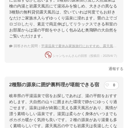
に合致するかと思います。2種類の源泉掛け流し天然温泉は
檜の内湯と岩露天風呂にて湯浴みを愉しめ、大きさの異なる
3種類の無料貸切露天風呂は、空いていれば何度でもお好き
なだけご家族水入らずゆっくり温泉に浸れます。畳の上でゴ
ロゴロしたり、素足で両足伸ばしてリラックスできる和室の
お部屋からは湯の平館をやさしく包み込む奥飛騨の大自然を
ご覧いただけます。
回答された質問：
平湯温泉で夏休み家族旅行におすすめ、露天風呂が素敵な宿は？
シャンちゃんさんの回答（投稿日：2025/4/ 7）
通報する
2種類の源泉に囲炉裏料理が堪能できる宿
0
岐阜県の平湯温泉で宿をお探しであれば、湯の平館をおすす
めします。大自然の山々に囲まれた環境で静かにゆっくり過
ごせます。温泉は緑が綺麗に見える露天風呂があり、風情が
漂う素晴らしい温泉です。湯質は柔らかく身体がいつまでも
ポカポカ暖かく気持ち良いです。２種の源泉があり湯量も多
く素晴らしいです。露天風呂の中でも岩露天は長湯したくな