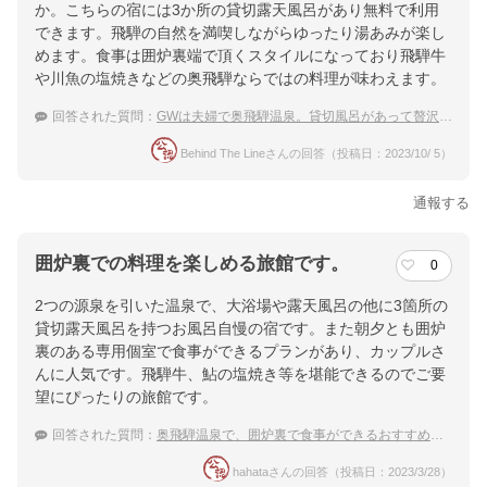
か。こちらの宿には3か所の貸切露天風呂があり無料で利用
できます。飛騨の自然を満喫しながらゆったり湯あみが楽し
めます。食事は囲炉裏端で頂くスタイルになっており飛騨牛
や川魚の塩焼きなどの奥飛騨ならではの料理が味わえます。
回答された質問：
GWは夫婦で奥飛騨温泉。貸切風呂があって贅沢な食事をいただける宿は？
Behind The Lineさんの回答（投稿日：2023/10/ 5）
通報する
囲炉裏での料理を楽しめる旅館です。
0
2つの源泉を引いた温泉で、大浴場や露天風呂の他に3箇所の
貸切露天風呂を持つお風呂自慢の宿です。また朝夕とも囲炉
裏のある専用個室で食事ができるプランがあり、カップルさ
んに人気です。飛騨牛、鮎の塩焼き等を堪能できるのでご要
望にぴったりの旅館です。
回答された質問：
奥飛騨温泉で、囲炉裏で食事ができるおすすめの温泉宿を教えてください。
hahataさんの回答（投稿日：2023/3/28）