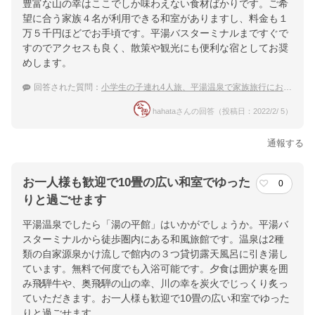
豊富な山の幸はここでしか味わえない食材ばかりです。ご希
望に合う家族４名が利用できる和室がありますし、料金も１
万５千円ほどでお手頃です。平湯バスターミナルまですぐで
すのでアクセスも良く、散策や観光にも便利な宿としてお奨
めします。
回答された質問：
小学生の子連れ4人旅、平湯温泉で家族旅行におすすめの宿は？
hahataさんの回答（投稿日：2022/2/ 5）
通報する
お一人様も歓迎で10畳の広い和室でゆった
0
りと過ごせます
平湯温泉でしたら「湯の平館」はいかがでしょうか。平湯バ
スターミナルから徒歩圏内にある和風旅館です。温泉は2種
類の自家源泉かけ流しで館内の３つ貸切露天風呂に引き湯し
ています。無料で何度でも入浴可能です。夕食は囲炉裏を囲
み飛騨牛や、奥飛騨の山の幸、川の幸を炭火でじっくり炙っ
ていただきます。お一人様も歓迎で10畳の広い和室でゆった
りと過ごせます。