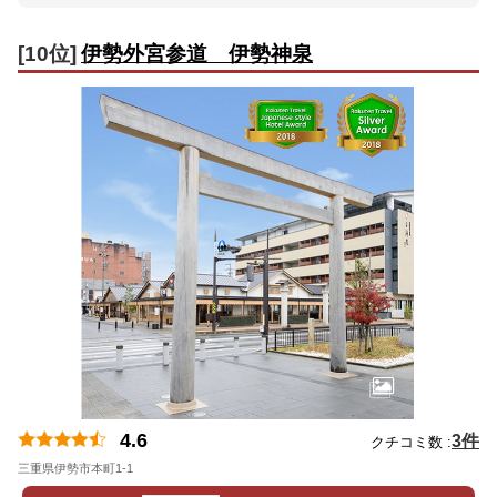
[10位]
伊勢外宮参道 伊勢神泉
4.6
3件
クチコミ数 :
三重県伊勢市本町1-1
地図