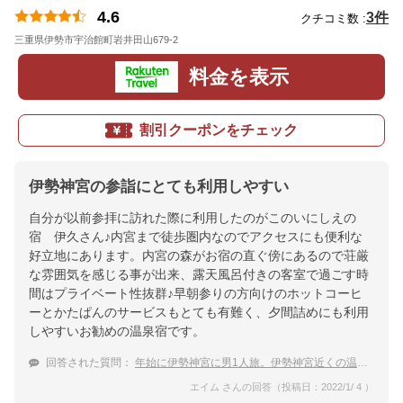
4.6
3件
クチコミ数 :
三重県伊勢市宇治館町岩井田山679-2
地図
料金を表示
割引クーポンをチェック
伊勢神宮の参詣にとても利用しやすい
自分が以前参拝に訪れた際に利用したのがこのいにしえの
宿 伊久さん♪内宮まで徒歩圏内なのでアクセスにも便利な
好立地にあります。内宮の森がお宿の直ぐ傍にあるので荘厳
な雰囲気を感じる事が出来、露天風呂付きの客室で過ごす時
間はプライベート性抜群♪早朝参りの方向けのホットコーヒ
ーとかたぱんのサービスもとても有難く、夕間詰めにも利用
しやすいお勧めの温泉宿です。
回答された質問：
年始に伊勢神宮に男1人旅。伊勢神宮近くの温泉宿を教えて。
エイム さんの回答（投稿日：2022/1/ 4 ）