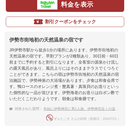
料金を表示
割引クーポンをチェック
伊勢市街地初の天然温泉の宿です
JR伊勢市駅から徒歩1分の場所にあります。伊勢市街地初の
天然温泉の宿です。早割プランが2種類あり、30日前・60日
前までに予約すると割引になります。全客室の源泉かけ流し
の露天風呂があり、風呂上りにはそのままテラスでくつろぐ
ことができます。こちらの宿は伊勢市街地初の天然温泉の宿
泊施設で、伊勢神泉の大浴場があります。夕食は和食会席で
す。鴨ロースのオレンジ煮・蟹真薯・真珠貝のお造りといっ
た個性的な一品が並びます。伊勢海老のお造りは白ポン酢で
いただくこだわりようです。朝食は和食膳です。
回答された質問：
年始に伊勢神宮に男1人旅。伊勢神宮近くの温泉宿を教えて。
ずんたこす さんの回答（投稿日：2024/7/21 ）