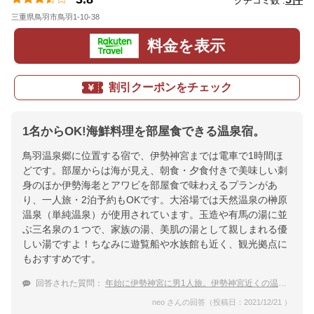
クチコミ数 :
三重県鳥羽市鳥羽1-10-38
地図
料金を表示
割引クーポンをチェック
1名からOK!海鮮料理を部屋食できる温泉宿。
鳥羽温泉郷に位置する宿で、伊勢神宮までは電車で1時間ほ
どです。部屋からは海が見え、朝食・夕食付きで美味しい刺
身のほか伊勢海老とアワビを部屋食で味わえるプランがあ
り、一人旅・2泊予約もOKです。大浴場では天然温泉の榊原
温泉（単純温泉）が使用されています。玉造や有馬の湯に並
ぶ三名泉の１つで、家族の湯、美肌の湯として親しまれる優
しい湯ですよ！ちなみに遊覧船や水族館も近く、観光拠点に
もおすすめです。
回答された質問：
年始に伊勢神宮に男1人旅。伊勢神宮近くの温泉宿を教えて。
neo さんの回答（投稿日：2021/12/21 ）