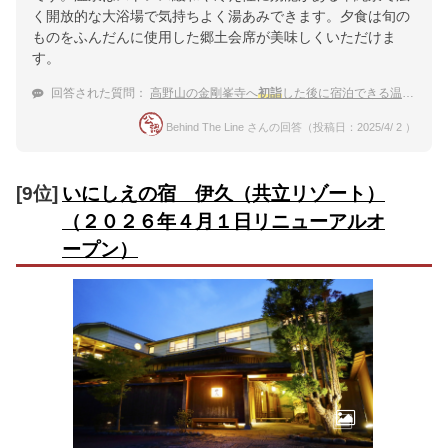
く開放的な大浴場で気持ちよく湯あみできます。夕食は旬の
ものをふんだんに使用した郷土会席が美味しくいただけま
す。
回答された質問：
高野山の金剛峯寺へ
初詣
した後に宿泊できる温泉宿
Behind The Line さんの回答（投稿日：2025/4/ 2 ）
[9位]
いにしえの宿 伊久（共立リゾート）
（２０２６年４月１日リニューアルオ
ープン）