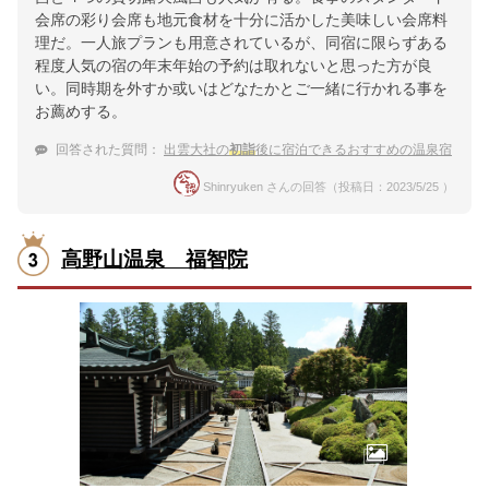
会席の彩り会席も地元食材を十分に活かした美味しい会席料
理だ。一人旅プランも用意されているが、同宿に限らずある
程度人気の宿の年末年始の予約は取れないと思った方が良
い。同時期を外すか或いはどなたかとご一緒に行かれる事を
お薦めする。
回答された質問：
出雲大社の
初詣
後に宿泊できるおすすめの温泉宿
Shinryuken さんの回答（投稿日：2023/5/25 ）
高野山温泉 福智院