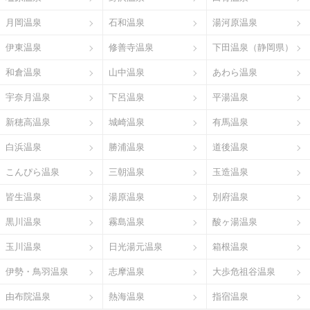
月岡温泉
石和温泉
湯河原温泉
伊東温泉
修善寺温泉
下田温泉（静岡県）
和倉温泉
山中温泉
あわら温泉
宇奈月温泉
下呂温泉
平湯温泉
新穂高温泉
城崎温泉
有馬温泉
白浜温泉
勝浦温泉
道後温泉
こんぴら温泉
三朝温泉
玉造温泉
皆生温泉
湯原温泉
別府温泉
黒川温泉
霧島温泉
酸ヶ湯温泉
玉川温泉
日光湯元温泉
箱根温泉
伊勢・鳥羽温泉
志摩温泉
大歩危祖谷温泉
由布院温泉
熱海温泉
指宿温泉