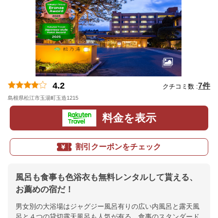
4.2
7件
クチコミ数 :
島根県松江市玉湯町玉造1215
地図
料金を表示
割引クーポンをチェック
風呂も食事も色浴衣も無料レンタルして貰える、
お薦めの宿だ！
男女別の大浴場はジャグジー風呂有りの広い内風呂と露天風
呂と４つの貸切露天風呂も人気が有る。食事のスタンダード