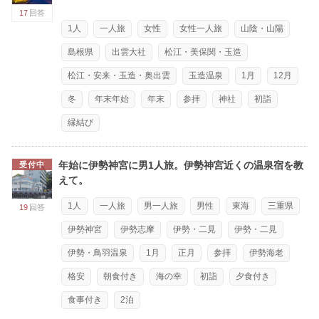
17
回答
1人
一人旅
女性
女性一人旅
山陰・山陽
島根県
出雲大社
松江・美保関・玉造
松江・安来・玉造・奥出雲
玉造温泉
1月
12月
冬
年末年始
年末
参拝
神社
初詣
縁結び
年始に伊勢神宮に男1人旅。伊勢神宮近くの温泉宿を教
受付中
えて。
1人
一人旅
男一人旅
男性
東海
三重県
19
回答
伊勢神宮
伊勢志摩
伊勢・二見
伊勢・二見
伊勢・鳥羽温泉
1月
正月
参拝
伊勢海老
格安
朝食付き
海の幸
初詣
夕食付き
食事付き
2泊