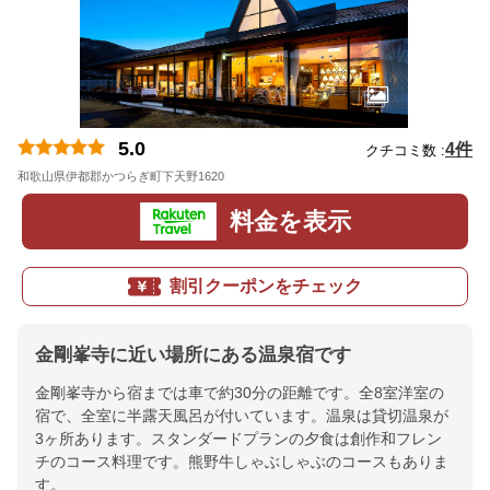
5.0
4件
クチコミ数 :
和歌山県伊都郡かつらぎ町下天野1620
地図
料金を表示
割引クーポンをチェック
金剛峯寺に近い場所にある温泉宿です
金剛峯寺から宿までは車で約30分の距離です。全8室洋室の
宿で、全室に半露天風呂が付いています。温泉は貸切温泉が
3ヶ所あります。スタンダードプランの夕食は創作和フレン
チのコース料理です。熊野牛しゃぶしゃぶのコースもありま
す。