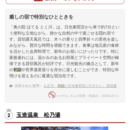
癒しの宿で特別なひとときを
「奥の院 ほてる とく川」は、日光東照宮から車で約7分とい
う便利な立地ながら、静かな自然の中で過ごせる隠れ宿で
す。貸切露天風呂では、木々の香りと四季折々の景色を楽し
みながら、贅沢な時間を堪能できます。食事は地元産の食材
を活かした会席料理で、新年のお祝いにぴったりです。特に
家族連れには、温かみのあるお部屋とプライベート空間が確
保できる貸切風呂が好評です。日光観光の拠点として、新年
の
初詣
や世界遺産巡りを存分に楽しむことができ、特別な年
明けを迎えるのに最適な宿泊先です。
回答された質問：
お正月、
初詣
に日光東照宮に行きたい。貸切露天風呂のある温泉宿を教えて！
たけやん さんの回答（投稿日：2024/12/ 3 ）
玉造温泉 松乃湯