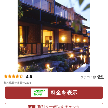
4.6
8件
クチコミ数 :
栃木県日光市日光2204
地図
料金を表示
割引クーポンをチェック