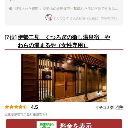
回答された質問：
高野山の金剛峯寺へ
初詣
した後に宿泊できる温泉宿
ずんたこす さんの回答（投稿日：2026/7/25 ）
[7位]
伊勢二見 くつろぎの癒し温泉宿 や
わらの湯まるや（女性専用）
4.5
4件
クチコミ数 :
三重県伊勢市二見町茶屋277-2
地図
料金を表示