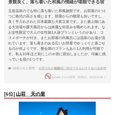
景観良く、落ち着いた和風の情緒が堪能できる宿
玉造温泉のでも特に落ち着いた和風旅館です。お部屋の1つ1
つに格式の高さを感じます。部屋からの眺望も良いですし、
良く手入れされた日本庭園も大変立派です。また最上階にあ
る大浴場や露天風呂からは綺麗な街並みを眺められます。な
お女性限定で大人の女性旅1人旅プランというのがあり、コ
スメポーチが付き、またお部屋の内風呂には温泉のお湯が流
れています。落ち着きのある広いお部屋でゆっくりと過ごせ
るのが何よりです。蟹会席のプランもあり1人利用が可能で
す。私も10年ほど前にこのホ宿に宿泊しましたが、印象に残
っている宿の1つです。
回答された質問：
出雲大社の
初詣
後に宿泊できるおすすめの温泉宿
hahata さんの回答（投稿日：2022/11/26 ）
[6位]
山荘 天の里