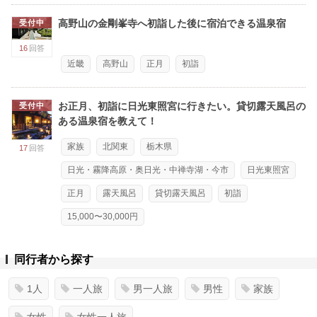
高野山の金剛峯寺へ初詣した後に宿泊できる温泉宿
受付中
16
回答
近畿
高野山
正月
初詣
お正月、初詣に日光東照宮に行きたい。貸切露天風呂の
受付中
ある温泉宿を教えて！
家族
北関東
栃木県
17
回答
日光・霧降高原・奥日光・中禅寺湖・今市
日光東照宮
正月
露天風呂
貸切露天風呂
初詣
15,000〜30,000円
同行者から探す
1人
一人旅
男一人旅
男性
家族
女性
女性一人旅