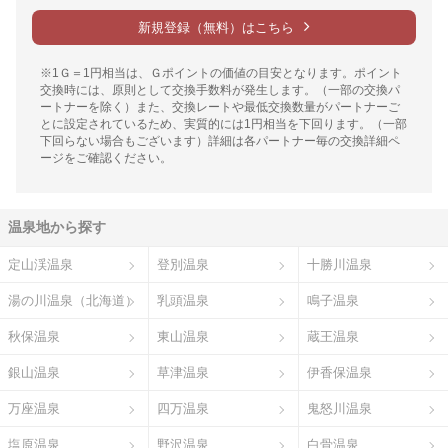
新規登録（無料）はこちら
※1Ｇ＝1円相当は、Ｇポイントの価値の目安となります。ポイント
交換時には、原則として交換手数料が発生します。（一部の交換パ
ートナーを除く）また、交換レートや最低交換数量がパートナーご
とに設定されているため、実質的には1円相当を下回ります。（一部
下回らない場合もございます）詳細は各パートナー毎の交換詳細ペ
ージをご確認ください。
温泉地から探す
定山渓温泉
登別温泉
十勝川温泉
湯の川温泉（北海道）
乳頭温泉
鳴子温泉
秋保温泉
東山温泉
蔵王温泉
銀山温泉
草津温泉
伊香保温泉
万座温泉
四万温泉
鬼怒川温泉
塩原温泉
野沢温泉
白骨温泉