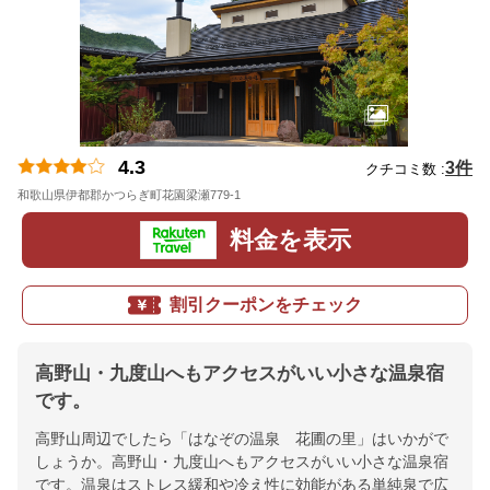
4.3
3件
クチコミ数 :
和歌山県伊都郡かつらぎ町花園梁瀬779-1
地図
料金を表示
割引クーポンをチェック
高野山・九度山へもアクセスがいい小さな温泉宿
です。
高野山周辺でしたら「はなぞの温泉 花圃の里」はいかがで
しょうか。高野山・九度山へもアクセスがいい小さな温泉宿
です。温泉はストレス緩和や冷え性に効能がある単純泉で広