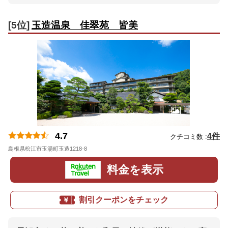
[5位]
玉造温泉 佳翠苑 皆美
4.7
4件
クチコミ数 :
島根県松江市玉湯町玉造1218-8
地図
料金を表示
割引クーポンをチェック