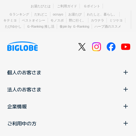
お湯たびとは
ご利用ガイド
Ｇポイント
Ｇランキング
だれどこ
ocruyo
お湯たび
わたしと、暮らし。
キテミヨ
ベストオイシー
モノスポ
野に行く。
カウナラ
ミツケヨ
たびゆかし
Ｇ-Ranking 推し活
食pin by Ｇ-Ranking
ハーブ酒のススメ
個人のお客さま
法人のお客さま
企業情報
ご利用中の方