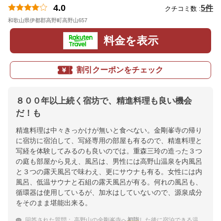
4.0
5件
クチコミ数 :
和歌山県伊都郡高野町高野山657
地図
料金を表示
割引クーポンをチェック
８００年以上続く宿坊で、精進料理も良い機会
だ！も
精進料理は中々きっかけが無いと食べない。金剛峯寺の帰り
に宿坊に宿泊して、写経専用の部屋も有るので、精進料理と
写経を体験してみるのも良いのでは。重森三玲の造った３つ
の庭も部屋から見え、風呂は、男性には高野山温泉を内風呂
と３つの露天風呂で味わえ、更にサウナも有る。女性には内
風呂、低温サウナと石組の露天風呂が有る。何れの風呂も、
循環器は使用しているが、加水はしていないので、源泉成分
をそのまま堪能出来る。
回答された質問：
高野山の金剛峯寺へ
初詣
した後に宿泊できる温泉宿