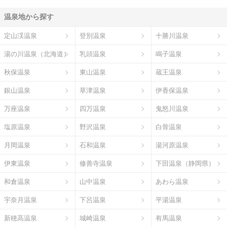
温泉地から探す
定山渓温泉
登別温泉
十勝川温泉
湯の川温泉（北海道）
乳頭温泉
鳴子温泉
秋保温泉
東山温泉
蔵王温泉
銀山温泉
草津温泉
伊香保温泉
万座温泉
四万温泉
鬼怒川温泉
塩原温泉
野沢温泉
白骨温泉
月岡温泉
石和温泉
湯河原温泉
伊東温泉
修善寺温泉
下田温泉（静岡県）
和倉温泉
山中温泉
あわら温泉
宇奈月温泉
下呂温泉
平湯温泉
新穂高温泉
城崎温泉
有馬温泉