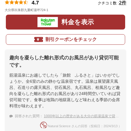
4.7
2件
クチコミ数 :
大分県玖珠郡九重町湯坪724-1
地図
料金を表示
割引クーポンをチェック
趣向を凝らした離れ形式のお風呂があり貸切可能
です。
筋湯温泉にお越しでしたら「旅館 ふるさと」はいかがでし
ょうか。全6室のみの静かな温泉宿です。温泉は展望露天風
呂、石造りの露天風呂、切石風呂、丸石風呂、桧風呂など趣
向を凝らした離れ形式のお風呂があり24時間空いていれば貸
切可能です。食事は地鶏の地獄蒸しなど味わえる季節の会席
料理が味わえます。
回答された質問：
1000年以上の歴史がある大分の筋湯温泉で貸切風呂がある温泉宿
Natural Science さんの回答（投稿日：2024/3/13 ）