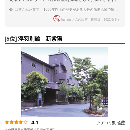
回答された質問：
1000年以上の歴史がある大分の筋湯温泉で貸切風呂がある温泉宿
hahata さんの回答（投稿日：2022/6/ 8 ）
[5位]
浮羽別館 新紫陽
4.1
4件
クチコミ数 :
大分県日田市天瀬町桜竹瀧の下357
地図