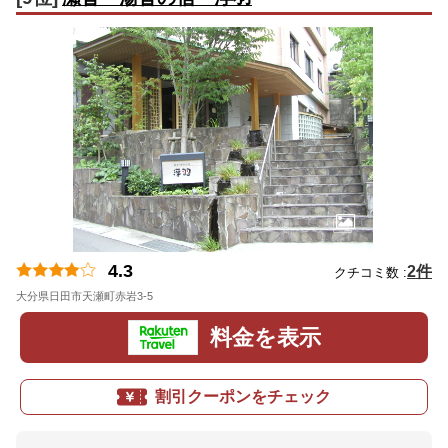
4.3
2件
クチコミ数 :
大分県日田市天瀬町赤岩3-5
地図
料金を表示
割引クーポンをチェック