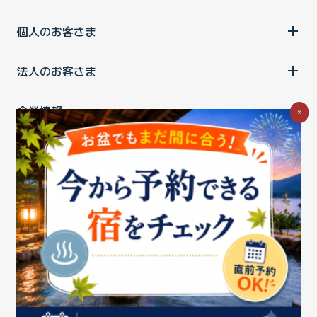
個人のお客さま
法人のお客さま
企業情報
×
ご利用中の方
お問い合わせ
消費税の表示
ウェブアクセシビリティの取り組み
個人情報保護ポリシー
プライバシーポータル
Cookieポリシー
特定商取引法に基づく表記
情報セキュリティ基本方針
商標について
BIGLOBEトップ