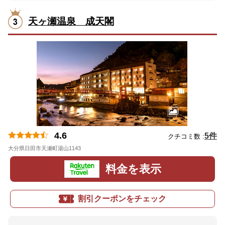
天ヶ瀬温泉 成天閣
4.6
5件
クチコミ数 :
大分県日田市天瀬町湯山1143
地図
料金を表示
割引クーポンをチェック