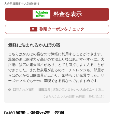
大分県日田市中ノ島町685-6
地図
料金を表示
割引クーポンをチェック
気軽に泊まれるかんぽの宿
こちらはかんぽの宿なので気軽に利用することができます。
温泉の湯は保湿力が高いので湯上り後は肌がすべすべに。大
浴場には広い露天風呂があり、とても気持ちよく入ることが
できました。また飲泉場があるので、チャレンジも。部屋か
らはのどかな田園風景が広がり、気持ちよい光景でした。リ
ーズナブルでも十分に満喫できる宿なのでおすすめです。
回答された質問：
日田温泉│進撃の巨人みたいな大山ダムへ！近くの温泉宿を教えて。
くまたんさん さんの回答（投稿日：2021/12/15 ）
[9位]
瀬音・湯音の宿 浮羽