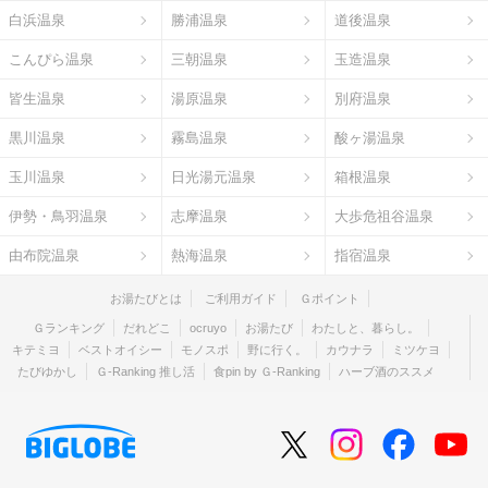
白浜温泉
勝浦温泉
道後温泉
こんぴら温泉
三朝温泉
玉造温泉
皆生温泉
湯原温泉
別府温泉
黒川温泉
霧島温泉
酸ヶ湯温泉
玉川温泉
日光湯元温泉
箱根温泉
伊勢・鳥羽温泉
志摩温泉
大歩危祖谷温泉
由布院温泉
熱海温泉
指宿温泉
お湯たびとは
ご利用ガイド
Ｇポイント
Ｇランキング
だれどこ
ocruyo
お湯たび
わたしと、暮らし。
キテミヨ
ベストオイシー
モノスポ
野に行く。
カウナラ
ミツケヨ
たびゆかし
Ｇ-Ranking 推し活
食pin by Ｇ-Ranking
ハーブ酒のススメ