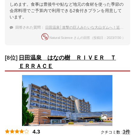
しめます。食事は豊後牛や鮎など地元の食材を使った季節の
会席料理でご予算内で利用できる2食付きプランを用意して
います。
回答された質問：
日田温泉│進撃の巨人みたいな大山ダムへ！近くの温泉宿を教えて。
Natural Science さんの回答（投稿日：2023/7/30 ）
[8位]
日田温泉 はなの樹 ＲＩＶＥＲ Ｔ
ＥＲＲＡＣＥ
4.3
3件
クチコミ数 :