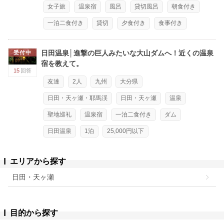
女子旅
温泉宿
風呂
貸切風呂
朝食付き
一泊二食付き
貸切
夕食付き
食事付き
日田温泉│進撃の巨人みたいな大山ダムへ！近くの温泉
受付中
宿を教えて。
15
回答
友達
2人
九州
大分県
日田・天ヶ瀬・耶馬渓
日田・天ヶ瀬
温泉
聖地巡礼
温泉宿
一泊二食付き
ダム
日田温泉
1泊
25,000円以下
エリアから探す
日田・天ヶ瀬
目的から探す