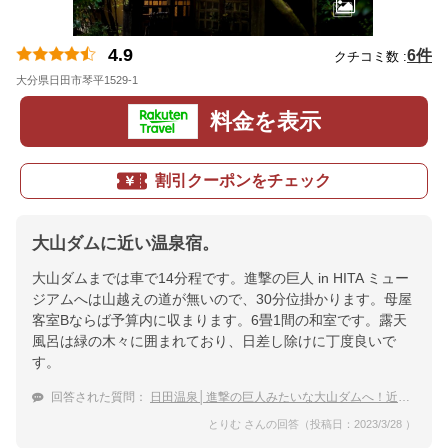
4.9
6件
クチコミ数 :
大分県日田市琴平1529-1
地図
料金を表示
割引クーポンをチェック
大山ダムに近い温泉宿。
大山ダムまでは車で14分程です。進撃の巨人 in HITA ミュー
ジアムへは山越えの道が無いので、30分位掛かります。母屋
客室Bならば予算内に収まります。6畳1間の和室です。露天
風呂は緑の木々に囲まれており、日差し除けに丁度良いで
す。
回答された質問：
日田温泉│進撃の巨人みたいな大山ダムへ！近くの温泉宿を教えて。
とりむ さんの回答（投稿日：2023/3/28 ）