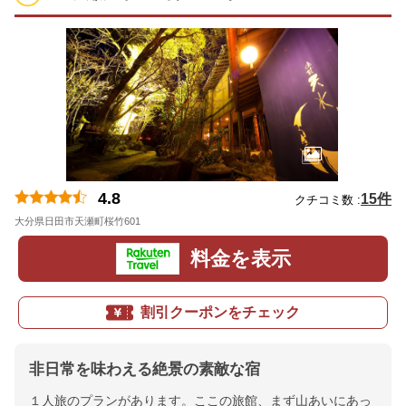
4.8
15件
クチコミ数 :
大分県日田市天瀬町桜竹601
地図
料金を表示
割引クーポンをチェック
非日常を味わえる絶景の素敵な宿
１人旅のプランがあります。ここの旅館、まず山あいにあっ