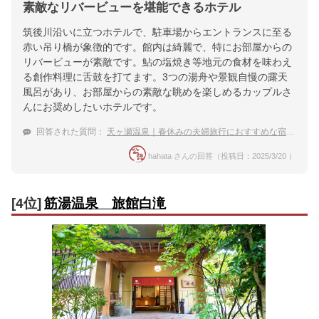
素敵なリバービューを堪能できるホテル
筑後川沿いに立つホテルで、駐車場からエントランスに至る
赤い吊り橋が象徴的です。館内は綺麗で、特にお部屋からの
リバービューが素敵です。鮎の塩焼き等地元の食材を味わえ
る創作料理に舌鼓を打てます。3つの湯舟や景観自慢の露天
風呂があり、お部屋からの素敵な眺めを楽しめるカップルさ
んにお奨めしたいホテルです。
回答された質問：
天ヶ瀬温泉｜春休みの夫婦旅行におすすめな宿は？
hahata さんの回答（投稿日：2025/3/20 ）
[4位]
筋湯温泉 旅館白滝