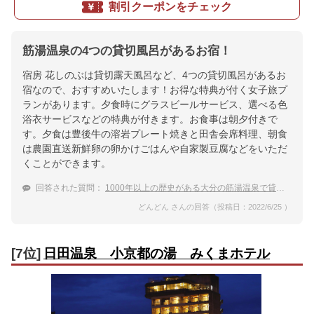
割引クーポンをチェック
筋湯温泉の4つの貸切風呂があるお宿！
宿房 花しのぶは貸切露天風呂など、4つの貸切風呂があるお
宿なので、おすすめいたします！お得な特典が付く女子旅プ
ランがあります。夕食時にグラスビールサービス、選べる色
浴衣サービスなどの特典が付きます。お食事は朝夕付きで
す。夕食は豊後牛の溶岩プレート焼きと田舎会席料理、朝食
は農園直送新鮮卵の卵かけごはんや自家製豆腐などをいただ
くことができます。
回答された質問：
1000年以上の歴史がある大分の筋湯温泉で貸切風呂がある温泉宿
どんどん さんの回答（投稿日：2022/6/25 ）
[7位]
日田温泉 小京都の湯 みくまホテル