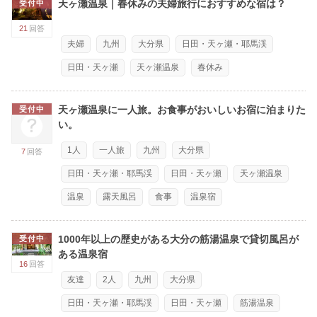
天ヶ瀬温泉｜春休みの夫婦旅行におすすめな宿は？
受付中
21
回答
夫婦
九州
大分県
日田・天ヶ瀬・耶馬渓
日田・天ヶ瀬
天ヶ瀬温泉
春休み
天ヶ瀬温泉に一人旅。お食事がおいしいお宿に泊まりた
受付中
い。
1人
一人旅
九州
大分県
7
回答
日田・天ヶ瀬・耶馬渓
日田・天ヶ瀬
天ヶ瀬温泉
温泉
露天風呂
食事
温泉宿
1000年以上の歴史がある大分の筋湯温泉で貸切風呂が
受付中
ある温泉宿
16
回答
友達
2人
九州
大分県
日田・天ヶ瀬・耶馬渓
日田・天ヶ瀬
筋湯温泉