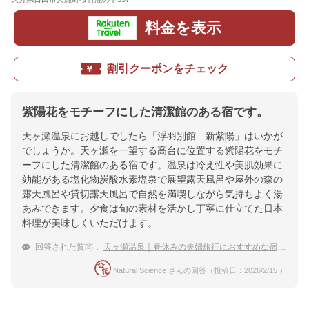
料金を表示
割引クーポンをチェック
紫陽花をモチーフにした清潔館のある宿です。
天ヶ瀬温泉にお越しでしたら「浮羽別館 新紫陽」はいかが
でしょうか。天ヶ瀬を一望する高台に位置する紫陽花をモチ
ーフにした清潔館のある宿です。温泉は冷え性や美肌効果に
効能がある塩化物炭酸水素塩泉で展望露天風呂や屋外の森の
露天風呂や貸切露天風呂で自然を満喫しながら気持ちよく湯
あみできます。夕食は旬の素材を活かし丁寧に仕立てた日本
料理が美味しくいただけます。
回答された質問：
天ヶ瀬温泉｜春休みの夫婦旅行におすすめな宿は？
Natural Science さんの回答（投稿日：2026/2/15 ）