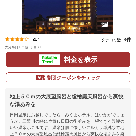
4.1
3件
クチコミ数 :
大分県日田市隈1丁目3-19
地図
料金を表示
割引クーポンをチェック
地上５０ｍの大展望風呂と総檜露天風呂から爽快
な湯あみを
日田温泉にお越しでしたら「みくまホテル」はいかがでしょ
うか。三隈川の畔に位置し日田の街並みを一望できる景観の
いい温泉ホテルです。温泉は肌に優しいアルカリ単純泉で地
上５０ｍの大展望風呂と総檜露天風呂から爽快な湯あみを楽