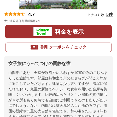
4.7
5件
クチコミ数 :
大分県玖珠郡九重町湯坪721
地図
料金を表示
割引クーポンをチェック
女子旅にうってつけの閑静な宿
山間部にあり、全室が渓流沿いのわずか10室のみのこじんま
りした旅館です。部屋は純和室で川のせせらぎが聞こえ静か
に過ごしていただけます。建物は少し古いですが、清潔に保
たれており、九重の新鮮でヘルシーな食材を用いた会席も美
味しくいただけます。比較的ゆったりとした湯船の貸切風呂
が４か所もあり何時でも自由にご利用できるのもありがたい
点でしょう。なお、内風呂は露天風呂の１か所のみです。周
囲の新緑や九重の大自然を堪能でき、和の趣をたっぷり味わ
える女子旅にうってつけの素敵な旅館としてお奨めします。