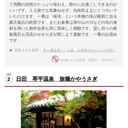
て周囲の自然がたっぷり味わえ、静かにお過ごしできるのが
いいです。１人旅でも気兼ねせず、自由気ままにくつろいで
いただけます。一番は「桜滝」という本物の滝が眼前に迫る
露天風呂の絶景です。またお食事は海や山や川などの旬の食
材を用いた創作会席も実に美味しく感動です。貸し切りの家
族風呂も渓流のせせらぎが聞こえて素敵です。一番のお奨め
です。
回答された質問：
天ヶ瀬温泉に一人旅。お食事がおいしいお宿に泊まりたい。
hahata さんの回答（投稿日：2021/6/17 ）
日田 琴平温泉 旅籠かやうさぎ