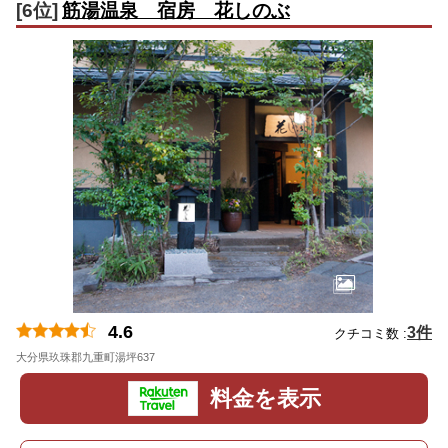
[6位]
筋湯温泉 宿房 花しのぶ
4.6
3件
クチコミ数 :
大分県玖珠郡九重町湯坪637
地図
料金を表示