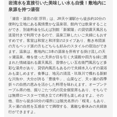
岩清水を直接引いた美味しい水も自慢！敷地内に
泉源を持つ湯宿
「瀬音・湯音の宿 浮羽」は、JR天ケ瀬駅から徒歩約10分の
便利な立地にある風情豊かな温泉宿。館内では飲泉すること
ができ、別途料金を払えば別館「新紫陽」の貸切露天風呂も
送迎付きで利用できるので、温泉三昧したいご夫婦にもおす
すめです。客室は和室と和洋室の2タイプあり、敷き布団派
の方もベッド派の方もどちらも好みのスタイルの宿泊ができ
ます。温泉は、敷地内に3本の源泉を所有する掛け流しの天
ヶ瀬温泉。檜を使った天井が目を引く大湯殿や四方を緑に囲
まれた情緒溢れる露天風呂、昔懐かしい五右衛門風呂など多
彩な湯舟があり、貸切内風呂もあるので夫婦水入らずの湯浴
みも楽しめます。食事は、地元の清流・玖珠川で獲れる新鮮
な川魚や、大分が誇る「豊後牛」、山菜など、天ヶ瀬の四季
折々の自然の恵みを活かした料理を味わえます。オープンテ
ーブル席の他、掘りごたつ式の完全個室席もあり、そちらで
は無煙ロースターで焼き立ての料理も楽しめますよ。その
他、宿から徒歩10分の場所には観光名所の「桜滝」もあり、
天ヶ瀬の自然を五感全てで満喫する、素敵な春休みの夫婦旅
行ができますよ。