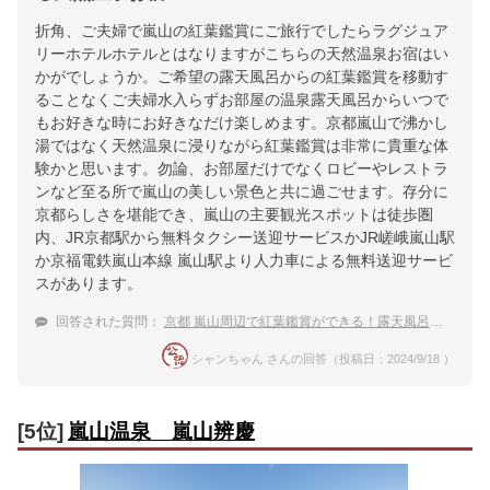
折角、ご夫婦で嵐山の紅葉鑑賞にご旅行でしたらラグジュア
リーホテルホテルとはなりますがこちらの天然温泉お宿はい
かがでしょうか。ご希望の露天風呂からの紅葉鑑賞を移動す
ることなくご夫婦水入らずお部屋の温泉露天風呂からいつで
もお好きな時にお好きなだけ楽しめます。京都嵐山で沸かし
湯ではなく天然温泉に浸りながら紅葉鑑賞は非常に貴重な体
験かと思います。勿論、お部屋だけでなくロビーやレストラ
ンなど至る所で嵐山の美しい景色と共に過ごせます。存分に
京都らしさを堪能でき、嵐山の主要観光スポットは徒歩圏
内、JR京都駅から無料タクシー送迎サービスかJR嵯峨嵐山駅
か京福電鉄嵐山本線 嵐山駅より人力車による無料送迎サービ
スがあります。
回答された質問：
京都 嵐山周辺で紅葉鑑賞ができる！露天風呂がある温泉宿
シャンちゃん さんの回答（投稿日：2024/9/18 ）
[5位]
嵐山温泉 嵐山辨慶