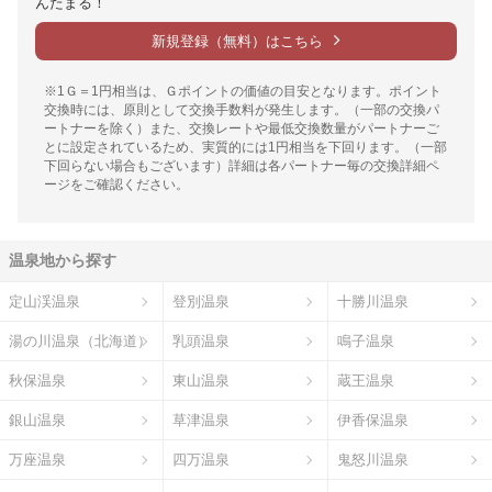
んたまる！
新規登録（無料）はこちら
※1Ｇ＝1円相当は、Ｇポイントの価値の目安となります。ポイント
交換時には、原則として交換手数料が発生します。（一部の交換パ
ートナーを除く）また、交換レートや最低交換数量がパートナーご
とに設定されているため、実質的には1円相当を下回ります。（一部
下回らない場合もございます）詳細は各パートナー毎の交換詳細ペ
ージをご確認ください。
温泉地から探す
定山渓温泉
登別温泉
十勝川温泉
湯の川温泉（北海道）
乳頭温泉
鳴子温泉
秋保温泉
東山温泉
蔵王温泉
銀山温泉
草津温泉
伊香保温泉
万座温泉
四万温泉
鬼怒川温泉