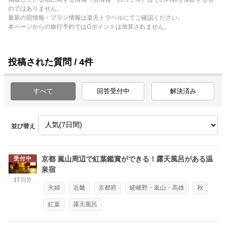
のではありません。
最新の宿情報・プラン情報は楽天トラベルにてご確認ください。
本ページからの旅行予約ではGポイントは加算されません。
投稿された質問 / 4件
すべて
回答受付中
解決済み
並び替え
京都 嵐山周辺で紅葉鑑賞ができる！露天風呂がある温
受付中
泉宿
17
回答
夫婦
近畿
京都府
嵯峨野・嵐山・高雄
秋
紅葉
露天風呂