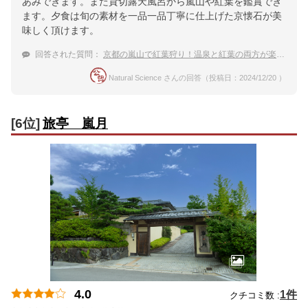
あみできます。また貸切露天風呂から嵐山や紅葉を鑑賞でき
ます。夕食は旬の素材を一品一品丁寧に仕上げた京懐石が美
味しく頂けます。
回答された質問：
京都の嵐山で紅葉狩り！温泉と紅葉の両方が楽しめる嵐山温泉の宿
Natural Science さんの回答（投稿日：2024/12/20 ）
[6位]
旅亭 嵐月
4.0
1件
クチコミ数 :