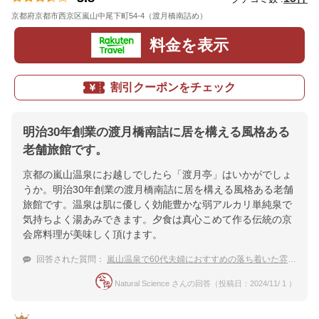
京都府京都市西京区嵐山中尾下町54-4（渡月橋南詰め）
地図
料金を表示
割引クーポンをチェック
明治30年創業の渡月橋南詰に居を構える風格ある
老舗旅館です。
京都の嵐山温泉にお越しでしたら「渡月亭」はいかがでしょ
うか。明治30年創業の渡月橋南詰に居を構える風格ある老舗
旅館です。温泉は肌に優しく効能豊かな弱アルカリ単純泉で
気持ちよく湯あみできます。夕食は真心こめて作る伝統の京
会席料理が美味しく頂けます。
回答された質問：
嵐山温泉で60代夫婦におすすめの落ち着いた雰囲気の宿
Natural Science さんの回答（投稿日：2024/11/ 1 ）