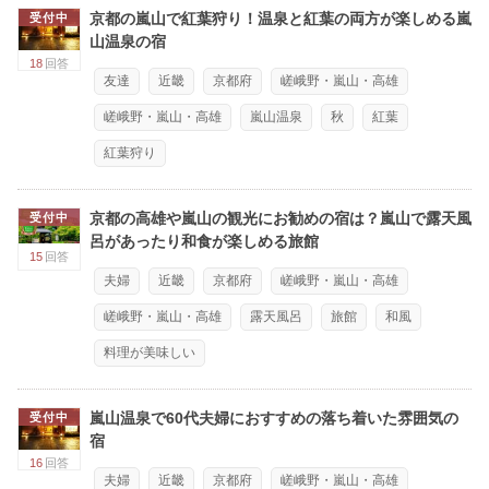
京都の嵐山で紅葉狩り！温泉と紅葉の両方が楽しめる嵐
受付中
山温泉の宿
18
回答
友達
近畿
京都府
嵯峨野・嵐山・高雄
嵯峨野・嵐山・高雄
嵐山温泉
秋
紅葉
紅葉狩り
京都の高雄や嵐山の観光にお勧めの宿は？嵐山で露天風
受付中
呂があったり和食が楽しめる旅館
15
回答
夫婦
近畿
京都府
嵯峨野・嵐山・高雄
嵯峨野・嵐山・高雄
露天風呂
旅館
和風
料理が美味しい
嵐山温泉で60代夫婦におすすめの落ち着いた雰囲気の
受付中
宿
16
回答
夫婦
近畿
京都府
嵯峨野・嵐山・高雄