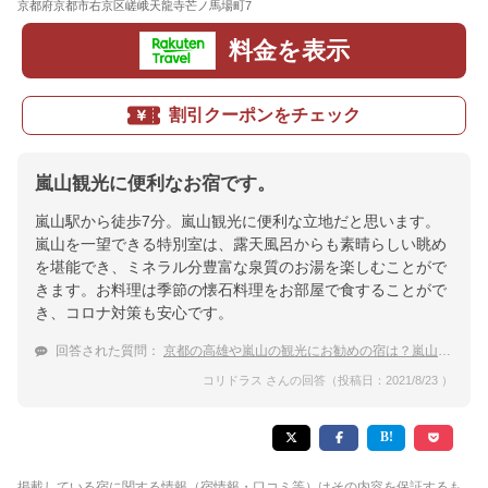
京都府京都市右京区嵯峨天龍寺芒ノ馬場町7
地図
料金を表示
割引クーポンをチェック
嵐山観光に便利なお宿です。
嵐山駅から徒歩7分。嵐山観光に便利な立地だと思います。
嵐山を一望できる特別室は、露天風呂からも素晴らしい眺め
を堪能でき、ミネラル分豊富な泉質のお湯を楽しむことがで
きます。お料理は季節の懐石料理をお部屋で食することがで
き、コロナ対策も安心です。
回答された質問：
京都の高雄や嵐山の観光にお勧めの宿は？嵐山で露天風呂があったり和食が楽しめる旅館
コリドラス さんの回答（投稿日：2021/8/23 ）
掲載している宿に関する情報（宿情報・口コミ等）はその内容を保証するも