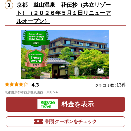
京都 嵐山温泉 花伝抄（共立リゾー
ト）（２０２６年５月１日リニューア
ルオープン）
4.3
13件
クチコミ数 :
京都府京都市西京区嵐山西一川町5-4
地図
料金を表示
割引クーポンをチェック