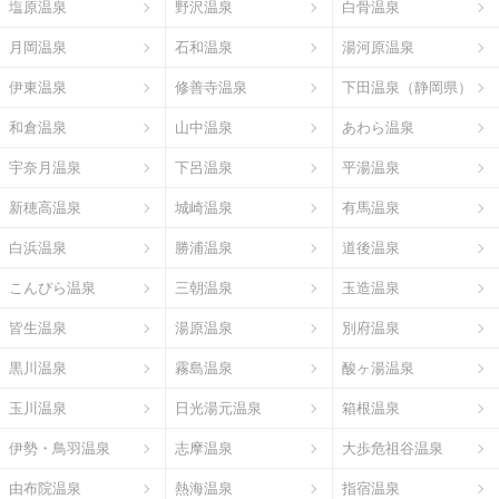
塩原温泉
野沢温泉
白骨温泉
月岡温泉
石和温泉
湯河原温泉
伊東温泉
修善寺温泉
下田温泉（静岡県）
和倉温泉
山中温泉
あわら温泉
宇奈月温泉
下呂温泉
平湯温泉
新穂高温泉
城崎温泉
有馬温泉
白浜温泉
勝浦温泉
道後温泉
こんぴら温泉
三朝温泉
玉造温泉
皆生温泉
湯原温泉
別府温泉
黒川温泉
霧島温泉
酸ヶ湯温泉
玉川温泉
日光湯元温泉
箱根温泉
伊勢・鳥羽温泉
志摩温泉
大歩危祖谷温泉
由布院温泉
熱海温泉
指宿温泉