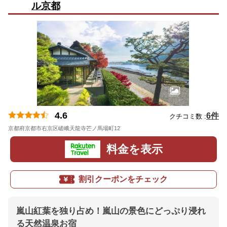
ル京都
4.6
6件
クチコミ数 :
京都府京都市右京区嵯峨天龍寺芒ノ馬場町12
地図
料金を表示
割引クーポンをチェック
嵐山紅葉を独り占め！嵐山の景色にどっぷり浸れ
る天然温泉お宿