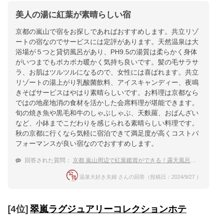
美人の湯に紅葉が素晴らしい宿
京都の嵐山で宿をお探しであればおすすめします。共立リゾ
ートの宿なのでサービスには定評があります。天然温泉は大
浴場が５つと貸切風呂があり、PH9.5の湯質は柔らかく身体
がいつまでもポカポカ暖かく気持ち良いです。髪の毛サラサ
ラ、お肌はツルツルになるので、女性には喜ばれます。共立
リゾートの湯上がり乳酸菌飲料、アイスキャンディー、夜鳴
きそばサービスはやはり素晴らしいです。お料理は京都なら
ではの地産地消の食材を活かした会席料理が堪能できます。
旬の焼き魚や黒毛和牛のしゃぶしゃぶ、天麩羅、おばんざい
など、小鉢までこだわりを感じられる素晴らしい料理です。
秋の京都に行くなら気軽に宿泊できて満足度が高くコストパ
フォーマンスが良い宿なのでおすすめします。
回答された質問：
京都 嵐山周辺で紅葉鑑賞ができる！露天風呂がある温泉宿
温泉大好き夫婦 さんの回答（投稿日：2024/9/27 ）
[4位]
翠嵐ラグジュアリーコレクションホテ