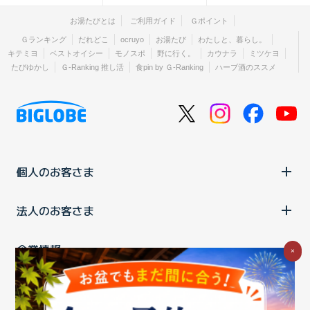
お湯たびとは
ご利用ガイド
Ｇポイント
Ｇランキング
だれどこ
ocruyo
お湯たび
わたしと、暮らし。
キテミヨ
ベストオイシー
モノスポ
野に行く。
カウナラ
ミツケヨ
たびゆかし
Ｇ-Ranking 推し活
食pin by Ｇ-Ranking
ハーブ酒のススメ
個人のお客さま
法人のお客さま
企業情報
×
ご利用中の方