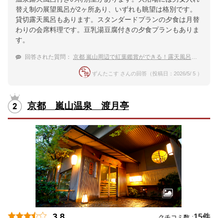
替え制の展望風呂が2ヶ所あり、いずれも眺望は格別です。
貸切露天風呂もあります。スタンダードプランの夕食は月替
わりの会席料理です。豆乳湯豆腐付きの夕食プランもありま
す。
回答された質問：
京都 嵐山周辺で紅葉鑑賞ができる！露天風呂がある温泉宿
ずんたこす さんの回答（投稿日：2026/5/ 5 ）
京都 嵐山温泉 渡月亭
3.8
15件
クチコミ数 :