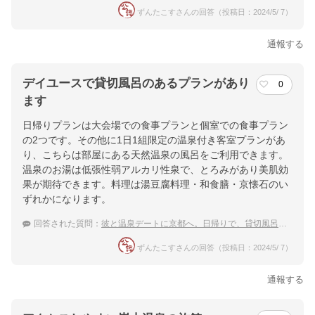
ずんたこすさんの回答（投稿日：2024/5/ 7）
通報する
デイユースで貸切風呂のあるプランがあり
0
ます
日帰りプランは大会場での食事プランと個室での食事プラン
の2つです。その他に1日1組限定の温泉付き客室プランがあ
り、こちらは部屋にある天然温泉の風呂をご利用できます。
温泉のお湯は低張性弱アルカリ性泉で、とろみがあり美肌効
果が期待できます。料理は湯豆腐料理・和食膳・京懐石のい
ずれかになります。
回答された質問：
彼と温泉デートに京都へ。日帰りで、貸切風呂のある温泉旅館を教えて！
ずんたこすさんの回答（投稿日：2024/5/ 7）
通報する