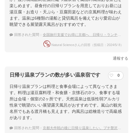
楽しめます。昼食付の日帰りプランを用意しておりお昼には
湯豆腐・お造り・天ぷら・豆腐田楽などの京風料理が味わえ
ます。温泉は6種類の湯船と貸切風呂を備えており愛宕山が
眺望できる展望露天風呂がおすすめです。
回答された質問：
全国旅行支援でお得に京都へ 日帰り・ランチ付きで温泉に入れる温泉宿は？
Natural Scienceさんの回答（投稿日：2024/5/ 8）
通報する
日帰り温泉プランの数が多い温泉宿です
0
日帰り温泉プランは料理と食事会場によって異なってきま
す。料理は湯豆腐料理・和食膳・京懐石の3つ、食事する場
所は会場・個室の2ヶ所です。天然温泉は低張性弱アルカリ
性泉で眺望のいい展望露天風呂がおすすめです。嵐山の観光
名所でもある渡月橋も見えます。内風呂は総檜造りで高級感
があります。
回答された質問：
京都大作戦の後に日帰り温泉したい。プチ贅沢にデイユースできる宿は？