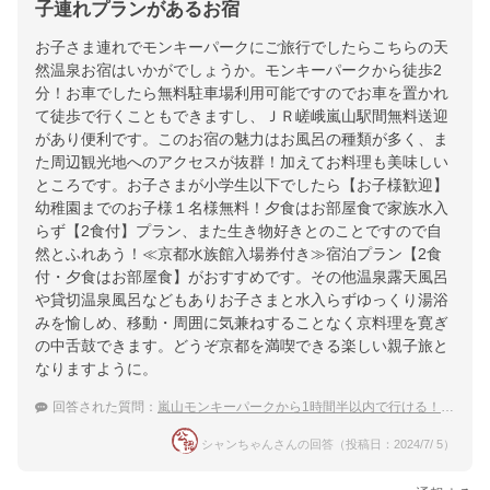
子連れプランがあるお宿
お子さま連れでモンキーパークにご旅行でしたらこちらの天
然温泉お宿はいかがでしょうか。モンキーパークから徒歩2
分！お車でしたら無料駐車場利用可能ですのでお車を置かれ
て徒歩で行くこともできますし、ＪＲ嵯峨嵐山駅間無料送迎
があり便利です。このお宿の魅力はお風呂の種類が多く、ま
た周辺観光地へのアクセスが抜群！加えてお料理も美味しい
ところです。お子さまが小学生以下でしたら【お子様歓迎】
幼稚園までのお子様１名様無料！夕食はお部屋食で家族水入
らず【2食付】プラン、また生き物好きとのことですので自
然とふれあう！≪京都水族館入場券付き≫宿泊プラン【2食
付・夕食はお部屋食】がおすすめです。その他温泉露天風呂
や貸切温泉風呂などもありお子さまと水入らずゆっくり湯浴
みを愉しめ、移動・周囲に気兼ねすることなく京料理を寛ぎ
の中舌鼓できます。どうぞ京都を満喫できる楽しい親子旅と
なりますように。
回答された質問：
嵐山モンキーパークから1時間半以内で行ける！子連れ家族に人気の温泉宿は？
シャンちゃんさんの回答（投稿日：2024/7/ 5）