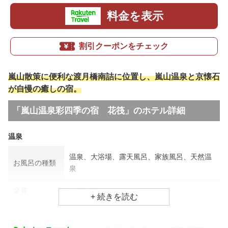
料金を表示
割引クーポンをチェック
嵐山散策に便利な渡月橋南詰に位置し、嵐山温泉と京懐石
が自慢の癒しの宿。
「嵐山温泉彩四季の宿 花筏」のホテル詳細
温泉
温泉、大浴場、露天風呂、家族風呂、天然温
お風呂の種類
泉
泉質
低張性弱アルカリ性泉
効能
関節痛、美肌効果、腰痛