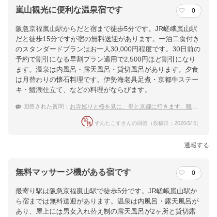
嵐山観光に便利な温泉宿です
0
阪急京福嵐山駅からだと宿まで徒歩5分です。JR嵯峨嵐山駅
だと徒歩15分ですが宿の無料送迎があります。一泊二食付き
のスタンダードプランはお一人30,000円程度です。30日前の
予約で割引になる早割プラン適用で2,500円ほど割引になり
ます。温泉は内風呂・露天風呂・貸切風呂があります。夕食
は月替わりの懐石料理です。伊勢海老具足煮・京都牛ステー
キ・鱧潮仕立て、などの料理がならびます。
回答された質問：
お寺巡りと桜を見に、母と京都に行きます。観光地から近い温泉宿を教えて下さい。
ずんたこすさんの回答（投稿日：2026/5/ 5）
通報する
無料マッサージ機がある宿です
0
最寄り駅は阪急京福嵐山駅で徒歩5分です。JR嵯峨嵐山駅か
ら宿までは無料送迎があります。温泉は内風呂・露天風呂が
あり、屋上には男女入れ替え制の露天風呂が2ヶ所と貸切露