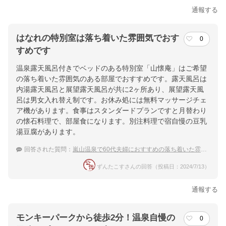
通報する
はなれの特別室は落ち着いた雰囲気でおす
0
すめです
温泉露天風呂付きでベッドのある特別室「山懐庵」はご希望
の落ち着いた雰囲気のある部屋でおすすめです。露天風呂は
内湯露天風呂と展望露天風呂が共に2ヶ所あり、展望露天風
呂は男女入れ替え制です。お休み処には無料マッサージチェ
ア機があります。食事はスタンダードプランですと月替わり
の懐石料理で、部屋食になります。別注料理で宿自慢の豆乳
湯豆腐があります。
回答された質問：
嵐山温泉で60代夫婦におすすめの落ち着いた雰囲気の宿
ずんたこすさんの回答（投稿日：2024/7/13）
通報する
モンキーパークから徒歩2分！温泉自慢の
0