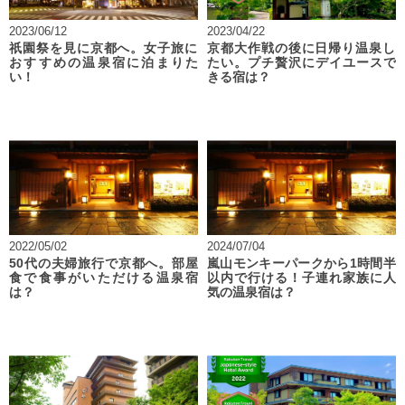
2023/06/12
2023/04/22
祇園祭を見に京都へ。女子旅に
京都大作戦の後に日帰り温泉し
おすすめの温泉宿に泊まりた
たい。プチ贅沢にデイユースで
い！
きる宿は？
2022/05/02
2024/07/04
50代の夫婦旅行で京都へ。部屋
嵐山モンキーパークから1時間半
食で食事がいただける温泉宿
以内で行ける！子連れ家族に人
は？
気の温泉宿は？