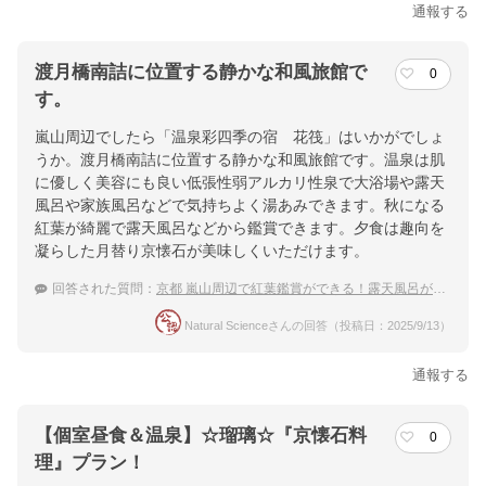
通報する
渡月橋南詰に位置する静かな和風旅館で
0
す。
嵐山周辺でしたら「温泉彩四季の宿 花筏」はいかがでしょ
うか。渡月橋南詰に位置する静かな和風旅館です。温泉は肌
に優しく美容にも良い低張性弱アルカリ性泉で大浴場や露天
風呂や家族風呂などで気持ちよく湯あみできます。秋になる
紅葉が綺麗で露天風呂などから鑑賞できます。夕食は趣向を
凝らした月替り京懐石が美味しくいただけます。
回答された質問：
京都 嵐山周辺で紅葉鑑賞ができる！露天風呂がある温泉宿
Natural Scienceさんの回答（投稿日：2025/9/13）
通報する
【個室昼食＆温泉】☆瑠璃☆『京懐石料
0
理』プラン！