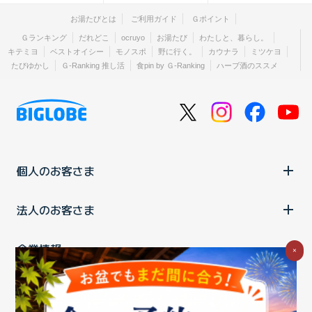
お湯たびとは
ご利用ガイド
Ｇポイント
Ｇランキング
だれどこ
ocruyo
お湯たび
わたしと、暮らし。
キテミヨ
ベストオイシー
モノスポ
野に行く。
カウナラ
ミツケヨ
たびゆかし
Ｇ-Ranking 推し活
食pin by Ｇ-Ranking
ハーブ酒のススメ
個人のお客さま
法人のお客さま
企業情報
×
ご利用中の方