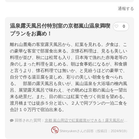
通報する
温泉露天風呂付特別室の京都嵐山温泉満喫
0
プランをお薦め！
離れ山麓庵の客室露天風呂から、紅葉を見れる。夕食は、こ
の豪華な客室で部屋食出来る。京懐石料理は、見るも美しい
料理が並び、秋には松茸も入り、日本海で漁れた赤海老等の
身のしまった料理を楽しめる。朝は食事処になるが、和食膳
と言うより、懐石料理では無いか、と見紛うほどの豪華で、
自分で作る湯豆腐を楽しめ、彩りの美しい朝食を食べられ
る。 部屋の露天風呂も良いが、嵐山温泉を大浴場の檜内風
呂、展望露天風呂で味わえ、その眺めは京都の嵐山を一望出
来る絶景だ。また、目の前には紅葉で色づく街並を望める。
渡月橋までは徒歩５分と近い。２人で同プランの一泊二食を
合計１０万円で宿泊出来る。
回答された質問：
京都 嵐山周辺で紅葉鑑賞ができる！露天風呂がある温泉宿
Shinryukenさんの回答（投稿日：2024/9/19）