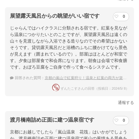
展望露天風呂からの眺望がいい宿です
0
じゃらんではハイクラスに分類される宿です。紅葉を見なが
ら温泉につかりたいとのことですが、展望露天風呂は遠くの
山々を見渡しながら入浴できる造りなのでその希望はかない
そうです。貸切露天風呂だと浴槽のふちに腰かけてなら景色
が見えます（囲まれているので）。部屋はほとんどが和室で
す。夕食は部屋食で和会席になります。朝食は会場で和食膳
です。おぼろ豆腐をご自身で作って食べるシステムです。
回答された質問：
京都の嵐山で紅葉狩り！温泉と紅葉の両方が楽しめる嵐山温泉の宿
ずんたこすさんの回答（投稿日：2024/5/ 8）
通報する
渡月橋南詰め正面に建つ温泉宿です
0
京都にお越しでしたら「嵐山温泉 花筏」はいかがでしょう
か。渡月橋南詰め正面に建つ温泉宿で嵐山の風情ある景色を