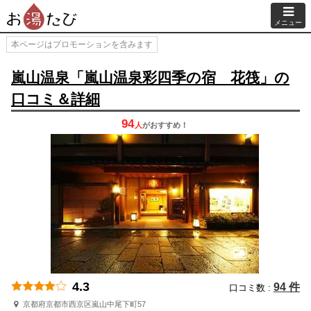
メニュー
本ページはプロモーションを含みます
嵐山温泉「嵐山温泉彩四季の宿 花筏」の
口コミ＆詳細
94
人
が
おすすめ！
4.3
94 件
口コミ数 :
京都府京都市西京区嵐山中尾下町57