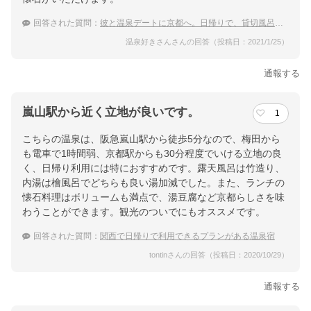
楽天トラベルで
ホテル詳細を詳しく見る
回答された質問：
彼と温泉デートに京都へ。日帰りで、貸切風呂のある温泉旅館を教えて！
温泉好きさんさんの回答（投稿日：2021/1/25）
通報する
嵐山駅から近く立地が良いです。
1
こちらの温泉は、阪急嵐山駅から徒歩5分なので、梅田から
も電車で1時間弱、京都駅からも30分程度でいける立地の良
く、日帰り利用には特におすすめです。露天風呂は竹造り、
内湯は檜風呂でどちらも良い湯加減でした。また、ランチの
懐石料理はボリュームも満点で、湯豆腐など京都らしさを味
わうことができます。観光のついでにもオススメです。
回答された質問：
関西で日帰りで利用できるプランがある温泉宿
tontinさんの回答（投稿日：2020/10/29）
通報する