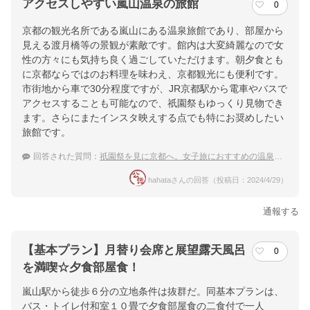
アクセスしやすい嵐山温泉の旅館
0
京都の観光名所である嵐山にある温泉旅館であり、部屋から
見える渡月橋等の景観が素敵です。館内は大変綺麗なので女
性の方々にも気持ち良く過ごしていただけます。朝夕食とも
に京都ならではのお料理を味わえ、京都観光にも便利です。
市街地から車で30分程度ですが、JR京都駅から電車やバスで
アクセスすることも可能なので、祇園祭もゆっくり見物でき
ます。さらにまたインスタ映えする点でも特にお奨めしたい
旅館です。
回答された質問：
祇園祭を見に京都へ。女子旅におすすめの温泉宿に泊まりたい！
hahataさんの回答（投稿日：2024/4/29）
通報する
【基本プラン】月替り会席と展望露天風呂
0
を満喫☆夕食部屋食！
嵐山駅から徒歩６分の立地条件は抜群だ。同基本プランは、
バス・トイレ付和室１０畳で夕食部屋食の二食付で一人