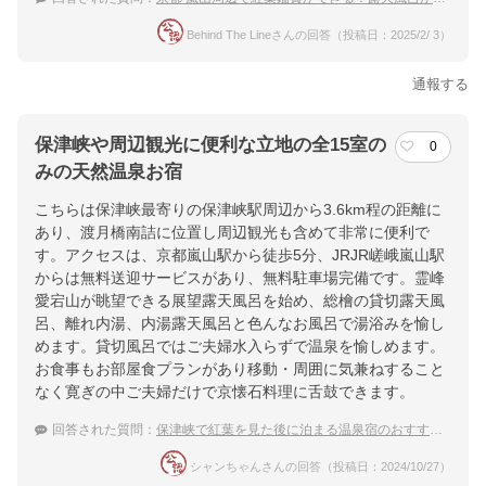
Behind The Lineさんの回答（投稿日：2025/2/ 3）
通報する
保津峡や周辺観光に便利な立地の全15室の
0
みの天然温泉お宿
こちらは保津峡最寄りの保津峡駅周辺から3.6km程の距離に
あり、渡月橋南詰に位置し周辺観光も含めて非常に便利で
す。アクセスは、京都嵐山駅から徒歩5分、JRJR嵯峨嵐山駅
からは無料送迎サービスがあり、無料駐車場完備です。霊峰
愛宕山が眺望できる展望露天風呂を始め、総檜の貸切露天風
呂、離れ内湯、内湯露天風呂と色んなお風呂で湯浴みを愉し
めます。貸切風呂ではご夫婦水入らずで温泉を愉しめます。
お食事もお部屋食プランがあり移動・周囲に気兼ねすること
なく寛ぎの中ご夫婦だけで京懐石料理に舌鼓できます。
回答された質問：
保津峡で紅葉を見た後に泊まる温泉宿のおすすめは？
シャンちゃんさんの回答（投稿日：2024/10/27）