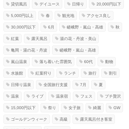
貸切風呂
デイユース
日帰り
20,000円以下
5,000円以上
春
観光地
アクセス良し
30,000円以下
6月
嵯峨野・嵐山・高雄
秋
紅葉
露天風呂
湯の花・丹波・美山
亀岡・湯の花・丹波
嵯峨野・嵐山・高雄
嵐山温泉
落ち着いた雰囲気
60代
動物
水族館
紅葉狩り
ランチ
旅行
割引
日帰り温泉
全国旅行支援
7月
夏
温泉
ライブ
温泉宿
フェス
プチ贅沢
15,000円以下
祭り
女子旅
綺麗
GW
ゴールデンウィーク
高級
露天風呂付き客室