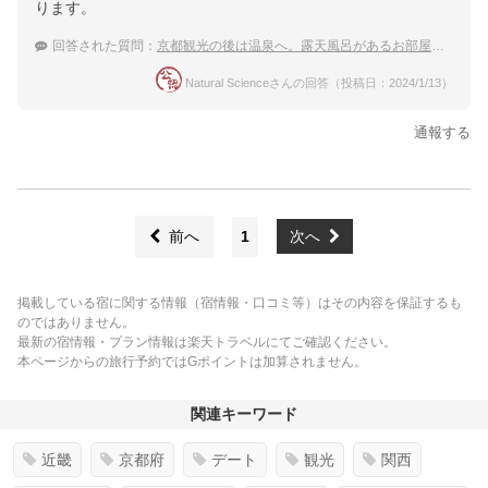
ります。
回答された質問：
京都観光の後は温泉へ。露天風呂があるお部屋に泊まりたい。
Natural Scienceさんの回答（投稿日：2024/1/13）
通報する
前へ
1
次へ
掲載している宿に関する情報（宿情報・口コミ等）はその内容を保証するも
のではありません。
最新の宿情報・プラン情報は楽天トラベルにてご確認ください。
本ページからの旅行予約ではGポイントは加算されません。
関連キーワード
近畿
京都府
デート
観光
関西