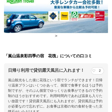
食事場所
朝食
広間
夕食
部屋
>
チェックイン・チェックアウト時間
チェックイン
15:00(最終チェックイン：19:00)
「嵐山温泉彩四季の宿 花筏」についての口コミ
チェックアウ
10:00
ト
日帰り利用で貸切露天風呂に入れます！
2
嵐山観光をした後に花筏という宿でランチができます！日帰
交通アクセス
り温泉プランはいくつかあって、個室で食事するほうは予約
阪急嵐山駅より徒歩５分（渡月橋渡らず）、ＪＲ嵯峨嵐山駅より
制ですが、そのぶん個室でゆっくりお食事ができるので予約
徒歩約１５分(渡月橋渡る)。JR京都駅３０分、阪急梅田駅５０分
制のほうがおすすめです。利用時間内であれば温泉も入りた
い放題です！貸切露天風呂にも入れますが、貸切風呂は予約
提供：楽天トラベル
が必要なので忘れずに。お食事は京都の旬の食材を使った京
懐石がいただけます。