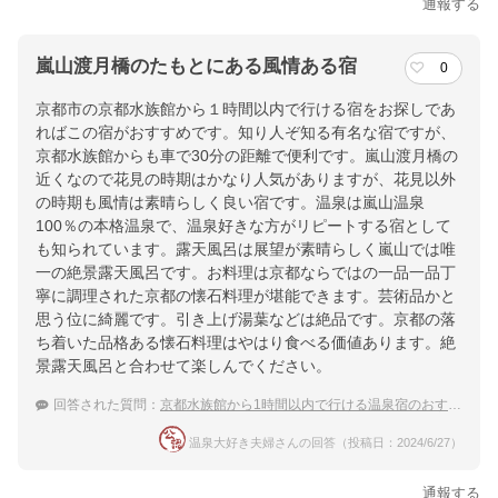
通報する
嵐山渡月橋のたもとにある風情ある宿
0
京都市の京都水族館から１時間以内で行ける宿をお探しであ
ればこの宿がおすすめです。知り人ぞ知る有名な宿ですが、
京都水族館からも車で30分の距離で便利です。嵐山渡月橋の
近くなので花見の時期はかなり人気がありますが、花見以外
の時期も風情は素晴らしく良い宿です。温泉は嵐山温泉
100％の本格温泉で、温泉好きな方がリピートする宿として
も知られています。露天風呂は展望が素晴らしく嵐山では唯
一の絶景露天風呂です。お料理は京都ならではの一品一品丁
寧に調理された京都の懐石料理が堪能できます。芸術品かと
思う位に綺麗です。引き上げ湯葉などは絶品です。京都の落
ち着いた品格ある懐石料理はやはり食べる価値あります。絶
景露天風呂と合わせて楽しんでください。
回答された質問：
京都水族館から1時間以内で行ける温泉宿のおすすめは？
温泉大好き夫婦さんの回答（投稿日：2024/6/27）
通報する