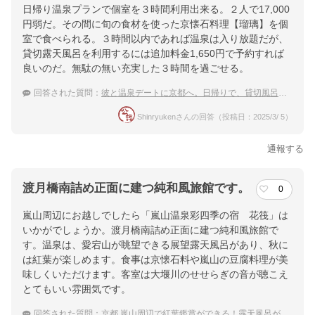
日帰り温泉プランで個室を３時間利用出来る。２人で17,000
円弱だ。その間に旬の食材を使った京懐石料理【瑠璃】を個
室で食べられる。３時間以内であれば温泉は入り放題だが、
貸切露天風呂を利用するには追加料金1,650円で予約すれば
良いのだ。無駄の無い充実した３時間を過ごせる。
回答された質問：
彼と温泉デートに京都へ。日帰りで、貸切風呂のある温泉旅館を教えて！
Shinryukenさんの回答（投稿日：2025/3/ 5）
通報する
渡月橋南詰め正面に建つ純和風旅館です。
0
嵐山周辺にお越しでしたら「嵐山温泉彩四季の宿 花筏」は
いかがでしょうか。渡月橋南詰め正面に建つ純和風旅館で
す。温泉は、愛宕山が眺望できる展望露天風呂があり、秋に
は紅葉が楽しめます。食事は京懐石料や嵐山の豆腐料理が美
味しくいただけます。客室は大堰川のせせらぎの音が聴こえ
とてもいい雰囲気です。
回答された質問：
京都 嵐山周辺で紅葉鑑賞ができる！露天風呂がある温泉宿