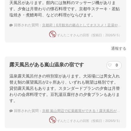
天風呂があります。館内には無料のマッサージ機がありま
す。夕食は月替わりの懐石料理です。京都牛ステーキ・若鮎
塩焼き・煮鱧寿司、などの料理がならびます。
回答された質問：
京都府｜6月観光の拠点としてオススメ！足湯やマッサージサービスがある宿は？
ずんたこすさんの回答（投稿日：2026/5/ 5）
通報する
露天風呂がある嵐山温泉の宿です
0
温泉露天風呂付きの特別室があります。大浴場には男女入れ
替え制の展望風呂が2ヶ所あり、いずれも眺望は格別です。
貸切露天風呂もあります。スタンダードプランの夕食は月替
わりの会席料理です。豆乳湯豆腐付きの夕食プランもありま
す。
回答された質問：
京都 嵐山周辺で紅葉鑑賞ができる！露天風呂がある温泉宿
ずんたこすさんの回答（投稿日：2026/5/ 5）