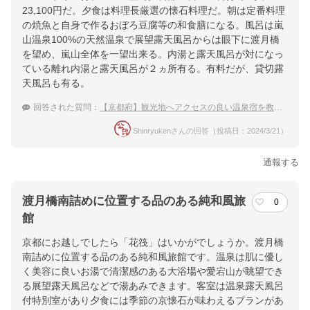
23,100円だ。夕食は料理長厳選の懐石料理だ。朝は定番料理
の焼魚と自身で作るおぼろ豆腐等の和食膳になる。風呂は嵐
山温泉100%の天然温泉で展望露天風呂からは眼下に渡月橋
を望め、嵐山全体を一望出来る。内湯と露天風呂が対になっ
ている離れ内湯と露天風呂が２ヵ所有る。有料だが、貸切露
天風呂も有る。
回答された質問：
【京都府】観光地へアクセスの良い温泉宿を教えて！
Shinryukenさんの回答（投稿日：2024/3/21）
通報する
渡月橋南詰めに位置する品のある純和風旅
0
館
京都にお越しでしたら「花筏」はいかがでしょうか。渡月橋
南詰めに位置する品のある純和風旅館です。温泉は肌に優し
く美容に良いお湯で清潔感のある大浴場や愛宕山が眺望でき
る展望露天風呂などで湯あみできます。客室は温泉露天風呂
付特別室があり夕食には季節の京懐石が味わえるプランがあ