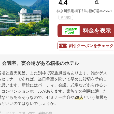
4.4
件
神奈川県足柄下郡箱根町湯本256-1
地図
料金を表示
割引クーポンをチェック
！会議室、宴会場がある箱根のホテル
浴場と露天風呂、また別枠で家族風呂もあります。誰かゲス
るセミナーであれば、当日希望を聞いて早めに貸切を予約し
と思います。新館にはパーティ、会議、式場などあらゆるシ
たコンベンションホールがあります。家族での利用に適した
場などもあるそうなので、セミナー内容や
20人
という規模を
るといいのではないでしょうか。
問：
セミナーで使いやすい箱根の宿