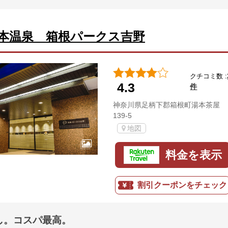
本温泉 箱根パークス吉野
クチコミ数 :
4.3
件
神奈川県足柄下郡箱根町湯本茶屋
139-5
地図
料金を表示
割引クーポンをチェック
し。コスパ最高。