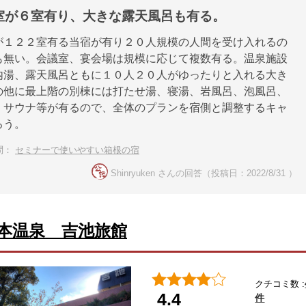
室が６室有り、大きな露天風呂も有る。
が１２２室有る当宿が有り２０人規模の人間を受け入れるの
も無い。会議室、宴会場は規模に応じて複数有る。温泉施設
内湯、露天風呂ともに１０人２０人がゆったりと入れる大き
の他に最上階の別棟には打たせ湯、寝湯、岩風呂、泡風呂、
、サウナ等が有るので、全体のプランを宿側と調整するキャ
ろう。
問：
セミナーで使いやすい箱根の宿
Shinryuken さんの回答（投稿日：2022/8/31 ）
本温泉 吉池旅館
クチコミ数 :
4.4
件