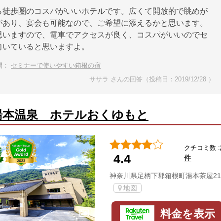
ら徒歩圏のコスパがいいホテルです。広くて開放的で眺めが
があり、宴会も可能なので、ご希望に添えるかと思います。
思いますので、電車でアクセスが良く、コスパがいいのでセ
向いていると思いますよ。
問：
セミナーで使いやすい箱根の宿
ササラ さんの回答（投稿日：2019/12/28 ）
湯本温泉 ホテルおくゆもと
クチコミ数 :
4.4
件
神奈川県足柄下郡箱根町湯本茶屋21
地図
料金を表示