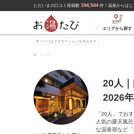
194,544
ただいまの口コミ投稿数
件！温泉からはじ
エリアから探す
本ページはプロモーションを含みます
トップ
20人
2026
「20人」でお
人気の露天風呂
な温泉宿など「