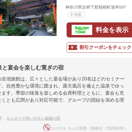
神奈川県足柄下郡箱根町湯本597
地図
料金を表示
割引クーポンをチェック
泉と宴会を楽しむ寛ぎの宿
の吉池旅館は、広々とした宴会場があり20名ほどのセミナー
す。自然豊かな環境に囲まれ、露天風呂を備えた温泉でゆっ
せます。季節の味覚を楽しめる会席料理とともに、宴会も充
なくとも広間があり対応可能で、グループの団結を深める理
問：
セミナーで使いやすい箱根の宿
たけやん さんの回答（投稿日：2025/6/28 ）