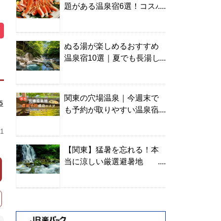
題がある温泉宿6選！コスパ
の高い宿からご褒美旅まで
ぬる湯が楽しめるおすすめ
温泉宿10選｜夏でも長湯し
やすい名湯を温泉ソムリエ
が厳選
関東の穴場温泉｜今週末で
5
も予約が取りやすい温泉宿
を温泉ソムリエが紹介
1
【関東】猛暑を忘れる！本
当に涼しい厳選避暑地
TOP10