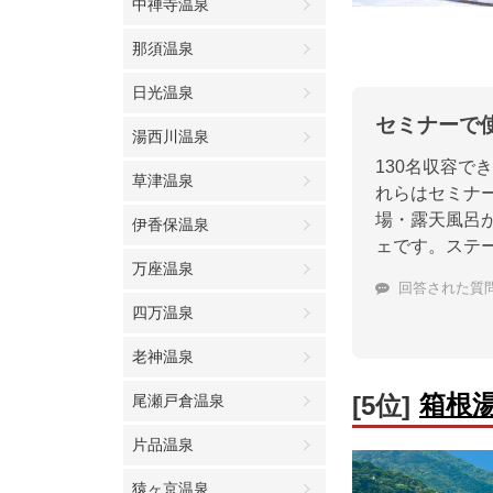
中禅寺温泉
那須温泉
日光温泉
セミナーで
湯西川温泉
130名収容で
草津温泉
れらはセミナ
場・露天風呂
伊香保温泉
ェです。ステ
万座温泉
回答された質
四万温泉
老神温泉
箱根
[5位]
尾瀬戸倉温泉
片品温泉
猿ヶ京温泉