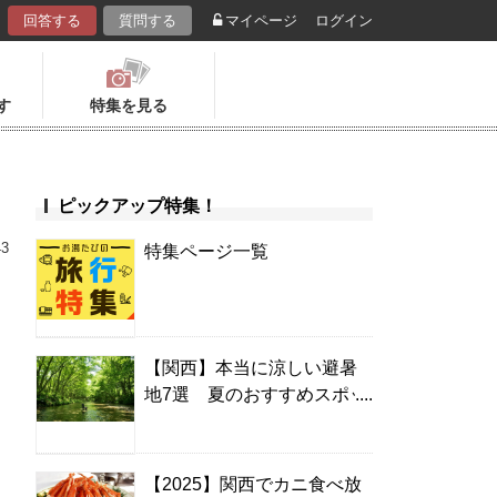
回答する
質問する
マイページ
ログイン
す
特集を見る
ピックアップ特集！
43
特集ページ一覧
【関西】本当に涼しい避暑
地7選 夏のおすすめスポッ
ト＆温泉宿
【2025】関西でカニ食べ放