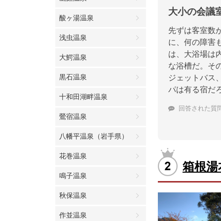
大小の会議
酸ヶ湯温泉
先ずは客室数
浅虫温泉
に、何の障害
は、大浴場は
大鰐温泉
な浴槽だ。そ
黒石温泉
ジェットバス
パは有る宿だ
十和田湖畔温泉
回答された質
鶯宿温泉
八幡平温泉（岩手県）
花巻温泉
箱根湯
鳴子温泉
秋保温泉
作並温泉