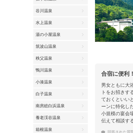
谷川温泉
水上温泉
湯の小屋温泉
筑波山温泉
秩父温泉
鴨川温泉
合宿に便利
小湊温泉
男女ともに大
トをお招きす
白子温泉
ておくといい
南房総白浜温泉
ーンに特化し
小規模の宴会
養老渓谷温泉
伝えて相談す
箱根温泉
回答された質