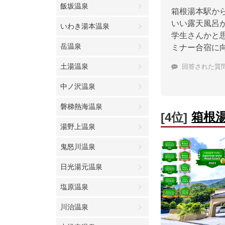
飯坂温泉
箱根湯本駅か
いい露天風呂
いわき湯本温泉
学生さんかと
岳温泉
ミナー合宿に
土湯温泉
回答された質
中ノ沢温泉
磐梯熱海温泉
箱根
[4位]
湯野上温泉
鬼怒川温泉
日光湯元温泉
塩原温泉
川治温泉