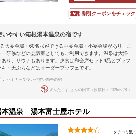
割引クーポンをチェック
使いやすい箱根湯本温泉の宿です
きる大宴会場・60名収容できる中宴会場・小宴会場があり、こ
ー・研修などの会議室としてもご利用できます。温泉は大浴
があり、サウナもあります。夕食は和会席セット4品とブッフ
ーキ・天ぷらなどはオーダーブッフェです。
問：
セミナーで使いやすい箱根の宿
ずんたこす さんの回答（投稿日：2025/6/28 ）
湯本温泉 湯本富士屋ホテル
クチコミ数 :