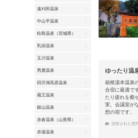
遠刈田温泉
中山平温泉
松島温泉（宮城県）
乳頭温泉
玉川温泉
ゆったり温
男鹿温泉
箱根湯本温泉
田沢湖高原温泉
合宿に最適で
蔵王温泉
たり疲れを癒
実。会議室が
銀山温泉
想の宿です。
赤倉温泉（山形県）
回答された質
赤湯温泉