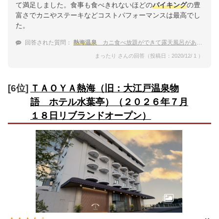
て満足しました。食事も食べきれないほどの
バイキング
の豊
富さでカニやステーキなどコストパフォーマンスは最高でし
た。
回答された質問：
熱海温泉
カニ食べ放題ができて露天風呂がある人気の宿
まったり さんの回答（投稿日：2020/12/ 1 ）
[6位]
ＴＡＯＹＡ熱海（旧：大江戸温泉物
語 ホテル水葉亭）（２０２６年７月
１８日リブランドオープン）