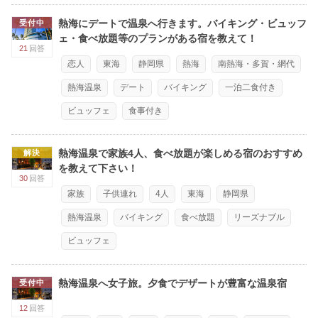
熱海にデートで温泉へ行きます。バイキング・ビュッフ
受付中
ェ・食べ放題等のプランがある宿を教えて！
21
回答
恋人
東海
静岡県
熱海
南熱海・多賀・網代
熱海温泉
デート
バイキング
一泊二食付き
ビュッフェ
食事付き
熱海温泉で家族4人、食べ放題が楽しめる宿のおすすめ
解決
を教えて下さい！
30
回答
家族
子供連れ
4人
東海
静岡県
熱海温泉
バイキング
食べ放題
リーズナブル
ビュッフェ
熱海温泉へ女子旅。夕食でデザートが豊富な温泉宿
受付中
12
回答