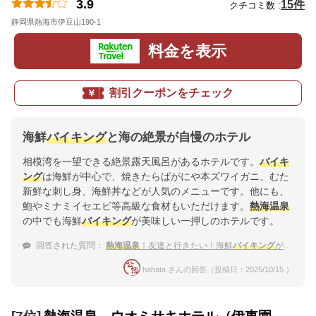
3.9
15件
クチコミ数 :
静岡県熱海市伊豆山190-1
地図
料金を表示
割引クーポンをチェック
海鮮
バイキング
と海の絶景が自慢のホテル
相模湾を一望できる絶景露天風呂があるホテルです。
バイキ
ング
は海鮮が中心で、焼きたらばがにや本ズワイガニ、むた
新鮮な刺し身、海鮮丼などが人気のメニューです。他にも、
鮑やミナミイセエビ等高級な食材もいただけます。
熱海温泉
の中でも海鮮
バイキング
が美味しい一押しのホテルです。
回答された質問：
熱海温泉
｜友達と行きたい！海鮮
バイキング
が食べられる宿のおすすめは？
hahata さんの回答（投稿日：2025/10/15 ）