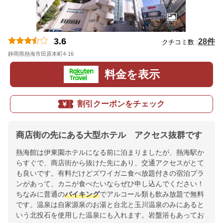
3.6
28件
クチコミ数 :
静岡県熱海市田原本町4-16
地図
料金を表示
割引クーポンをチェック
商店街の先にある大型ホテル アクセス抜群です
熱海館は伊東園ホテルになる前に泊まりましたが、熱海駅か
らすぐで、商店街から抜けた先にあり、交通アクセスがとて
も良いです。有料だけどズワイガニ食べ放題付きの宿泊プラ
ンがあって、カニが食べたいならぜひ申し込んでください！
ちなみに普通の
バイキング
でアルコール類も飲み放題で無料
です。温泉は自家源泉のお湯と台北と玉川温泉のみにあると
いう北投石を使用した温泉にも入れます。岩盤浴もあってお