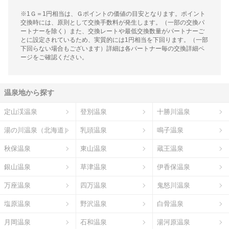
※1Ｇ＝1円相当は、Ｇポイントの価値の目安となります。ポイント
交換時には、原則として交換手数料が発生します。（一部の交換パ
ートナーを除く）また、交換レートや最低交換数量がパートナーご
とに設定されているため、実質的には1円相当を下回ります。（一部
下回らない場合もございます）詳細は各パートナー毎の交換詳細ペ
ージをご確認ください。
温泉地から探す
定山渓温泉
登別温泉
十勝川温泉
湯の川温泉（北海道）
乳頭温泉
鳴子温泉
秋保温泉
東山温泉
蔵王温泉
銀山温泉
草津温泉
伊香保温泉
万座温泉
四万温泉
鬼怒川温泉
塩原温泉
野沢温泉
白骨温泉
月岡温泉
石和温泉
湯河原温泉