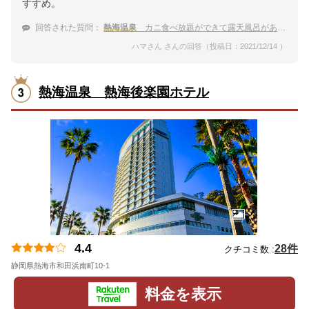
すすめ。
回答された質問：
熱海温泉
カニ食べ放題ができて露天風呂がある人気の宿
ハマさん さんの回答（投稿日：2021/12/14 ）
熱海温泉 熱海後楽園ホテル
4.4
28件
クチコミ数 :
静岡県熱海市和田浜南町10-1
地図
料金を表示