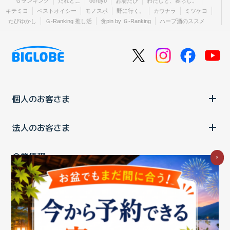
Ｇランキング
だれどこ
ocruyo
お湯たび
わたしと、暮らし。
キテミヨ
ベストオイシー
モノスポ
野に行く。
カウナラ
ミツケヨ
たびゆかし
Ｇ-Ranking 推し活
食pin by Ｇ-Ranking
ハーブ酒のススメ
個人のお客さま
法人のお客さま
企業情報
×
ご利用中の方
お問い合わせ
消費税の表示
ウェブアクセシビリティの取り組み
個人情報保護ポリシー
プライバシーポータル
Cookieポリシー