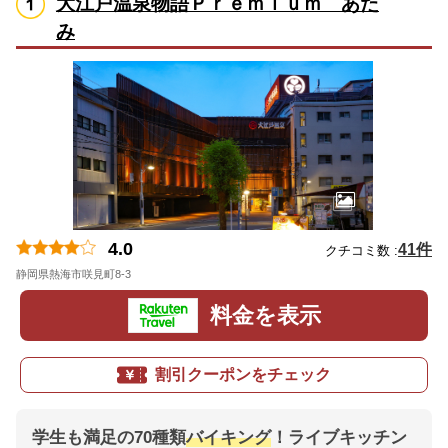
大江戸温泉物語Ｐｒｅｍｉｕｍ あた
み
4.0
41件
クチコミ数 :
静岡県熱海市咲見町8-3
地図
料金を表示
割引クーポンをチェック
学生も満足の70種類
バイキング
！ライブキッチン