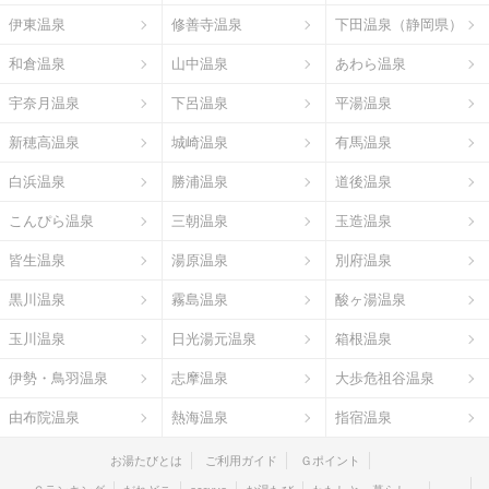
伊東温泉
修善寺温泉
下田温泉（静岡県）
和倉温泉
山中温泉
あわら温泉
宇奈月温泉
下呂温泉
平湯温泉
新穂高温泉
城崎温泉
有馬温泉
白浜温泉
勝浦温泉
道後温泉
こんぴら温泉
三朝温泉
玉造温泉
皆生温泉
湯原温泉
別府温泉
黒川温泉
霧島温泉
酸ヶ湯温泉
玉川温泉
日光湯元温泉
箱根温泉
伊勢・鳥羽温泉
志摩温泉
大歩危祖谷温泉
由布院温泉
熱海温泉
指宿温泉
お湯たびとは
ご利用ガイド
Ｇポイント