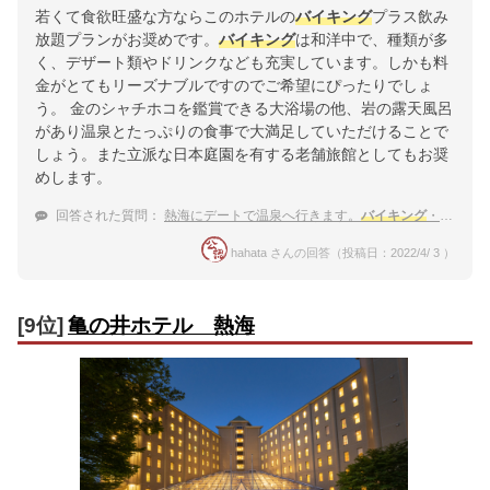
若くて食欲旺盛な方ならこのホテルの
バイキング
プラス飲み
放題プランがお奨めです。
バイキング
は和洋中で、種類が多
く、デザート類やドリンクなども充実しています。しかも料
金がとてもリーズナブルですのでご希望にぴったりでしょ
う。 金のシャチホコを鑑賞できる大浴場の他、岩の露天風呂
があり温泉とたっぷりの食事で大満足していただけることで
しょう。また立派な日本庭園を有する老舗旅館としてもお奨
めします。
回答された質問：
熱海にデートで温泉へ行きます。
バイキング
・ビュッフェ・食べ放題等のプランがある宿を教えて！
hahata さんの回答（投稿日：2022/4/ 3 ）
[9位]
亀の井ホテル 熱海