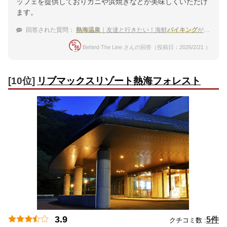
ッフェを提供しておりカニや浜焼きなどが美味しくいただけ
ます。
回答された質問：
熱海温泉
｜友達と行きたい！海鮮
バイキング
が食べられる宿のおすすめは？
Behind The Line さんの回答（投稿日：2026/2/21 ）
[10位]
リブマックスリゾート熱海フォレスト
3.9
5件
クチコミ数 :