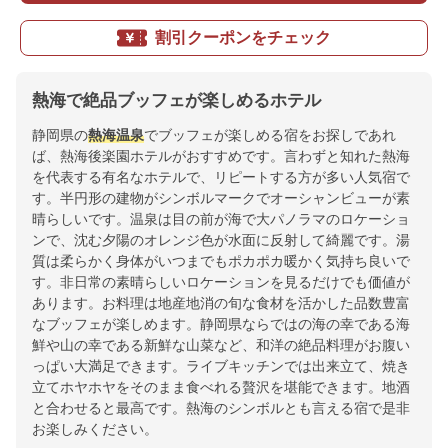
割引クーポンをチェック
熱海で絶品ブッフェが楽しめるホテル
静岡県の
熱海温泉
でブッフェが楽しめる宿をお探しであれ
ば、熱海後楽園ホテルがおすすめです。言わずと知れた熱海
を代表する有名なホテルで、リピートする方が多い人気宿で
す。半円形の建物がシンボルマークでオーシャンビューが素
晴らしいです。温泉は目の前が海で大パノラマのロケーショ
ンで、沈む夕陽のオレンジ色が水面に反射して綺麗です。湯
質は柔らかく身体がいつまでもポカポカ暖かく気持ち良いで
す。非日常の素晴らしいロケーションを見るだけでも価値が
あります。お料理は地産地消の旬な食材を活かした品数豊富
なブッフェが楽しめます。静岡県ならではの海の幸である海
鮮や山の幸である新鮮な山菜など、和洋の絶品料理がお腹い
っぱい大満足できます。ライブキッチンでは出来立て、焼き
立てホヤホヤをそのまま食べれる贅沢を堪能できます。地酒
と合わせると最高です。熱海のシンボルとも言える宿で是非
お楽しみください。