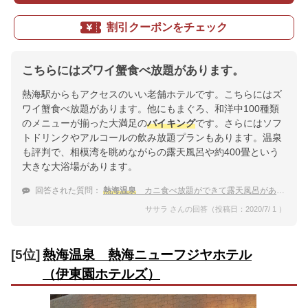
割引クーポンをチェック
こちらにはズワイ蟹食べ放題があります。
熱海駅からもアクセスのいい老舗ホテルです。こちらにはズ
ワイ蟹食べ放題があります。他にもまぐろ、和洋中100種類
のメニューが揃った大満足の
バイキング
です。さらにはソフ
トドリンクやアルコールの飲み放題プランもあります。温泉
も評判で、相模湾を眺めながらの露天風呂や約400畳という
大きな大浴場があります。
回答された質問：
熱海温泉
カニ食べ放題ができて露天風呂がある人気の宿
ササラ さんの回答（投稿日：2020/7/ 1 ）
[5位]
熱海温泉 熱海ニューフジヤホテル
（伊東園ホテルズ）