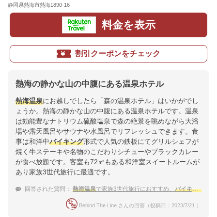
静岡県熱海市熱海1890-16
地図
料金を表示
割引クーポンをチェック
熱海の静かな山の中腹にある温泉ホテル
熱海温泉
にお越しでしたら「森の温泉ホテル」はいかがでし
ょうか。熱海の静かな山の中腹にある温泉ホテルです。温泉
は効能豊なナトリウム硫酸塩泉で森の絶景を眺めながら大浴
場や露天風呂やサウナや水風呂でリフレッシュできます。食
事は和洋中
バイキング
形式で人気の鉄板にてグリルシェフが
焼く牛ステーキや名物のこだわりシチューやブラックカレー
が食べ放題です。客室も72㎡もある和洋室スイートルームが
あり家族3世代旅行に最適です。
回答された質問：
熱海温泉
で家族3世代旅行におすすめ、
バイキング
等子
Behind The Line さんの回答（投稿日：2023/7/21 ）