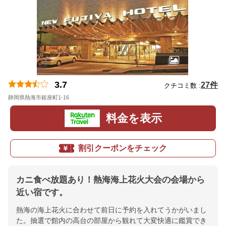
3.7
27件
クチコミ数 :
静岡県熱海市銀座町1-16
地図
料金を表示
割引クーポンをチェック
カニ食べ放題あり！熱海海上花火大会の会場から
近い宿です。
熱海の海上花火に合わせて前日に予約を入れてうかがいまし
た。抽選で館内の高台の部屋から観れて大変快適に鑑賞でき