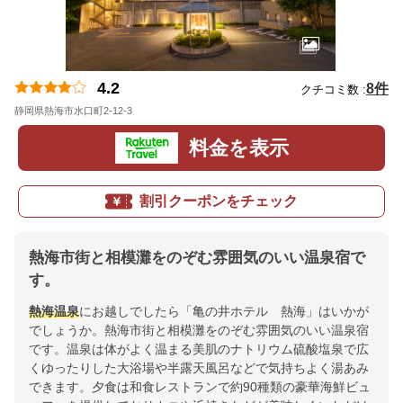
4.2
8件
クチコミ数 :
静岡県熱海市水口町2-12-3
地図
料金を表示
割引クーポンをチェック
熱海市街と相模灘をのぞむ雰囲気のいい温泉宿で
す。
熱海温泉
にお越しでしたら「亀の井ホテル 熱海」はいかが
でしょうか。熱海市街と相模灘をのぞむ雰囲気のいい温泉宿
です。温泉は体がよく温まる美肌のナトリウム硫酸塩泉で広
くゆったりした大浴場や半露天風呂などで気持ちよく湯あみ
できます。夕食は和食レストランで約90種類の豪華海鮮ビュ