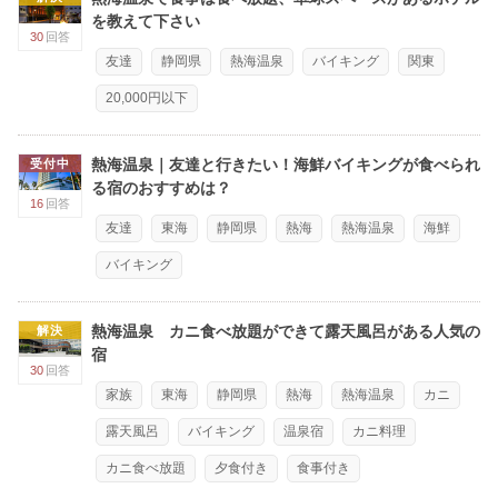
を教えて下さい
30
回答
友達
静岡県
熱海温泉
バイキング
関東
20,000円以下
熱海温泉｜友達と行きたい！海鮮バイキングが食べられ
受付中
る宿のおすすめは？
16
回答
友達
東海
静岡県
熱海
熱海温泉
海鮮
バイキング
熱海温泉 カニ食べ放題ができて露天風呂がある人気の
解決
宿
30
回答
家族
東海
静岡県
熱海
熱海温泉
カニ
露天風呂
バイキング
温泉宿
カニ料理
カニ食べ放題
夕食付き
食事付き