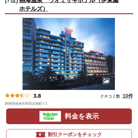
[7位]
熱海温泉 ウオミサキホテル（伊東園
ホテルズ）
3.8
10件
クチコミ数 :
静岡県熱海市和田浜南町7-2
地図
料金を表示
割引クーポンをチェック