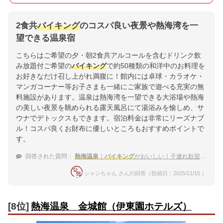
2食共
バイキング
のコスパ良い夜景や熱海湾を一
望できる温泉宿
こちらはご希望の夕・朝2食共アルコールを含むドリンク飲
み放題付ご希望の
バイキング
で約50種類の和洋中のお料理を
お好きなだけ召し上がれ満腹に！館内には卓球・カラオケ・
マンガコーナー等お子さまも一緒にご家族で遊べる充実の無
料施設があります。温泉は熱海湾を一望できる大浴場や熱海
の美しい夜景を眺められる露天風呂にて湯浴みを愉しめ、サ
ウナでデトックスもできます。宿泊料金は非常にリーズナブ
ル！コスパ良くお財布に優しいところもおすすめポイントで
す。
回答された質問：
熱海温泉
｜
バイキング
がおいしい！子連れ歓迎の宿のおすすめは？
シャンちゃん さんの回答（投稿日：2025/11/15 ）
[8位]
熱海温泉 金城館（伊東園ホテルズ）