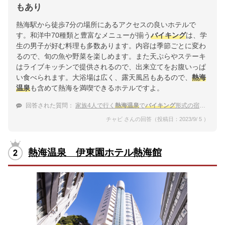
もあり
熱海駅から徒歩7分の場所にあるアクセスの良いホテルで
す。和洋中70種類と豊富なメニューが揃う
バイキング
は、学
生の男子が好む料理も多数あります。内容は季節ごとに変わ
るので、旬の魚や野菜を楽しめます。また天ぷらやステーキ
はライブキッチンで提供されるので、出来立てをお腹いっぱ
い食べられます。大浴場は広く、露天風呂もあるので、
熱海
温泉
も含めて熱海を満喫できるホテルですよ。
回答された質問：
家族4人で行く
熱海温泉
で
バイキング
形式の宿を教えてください
チャビ さんの回答（投稿日：2023/9/ 5 ）
熱海温泉 伊東園ホテル熱海館