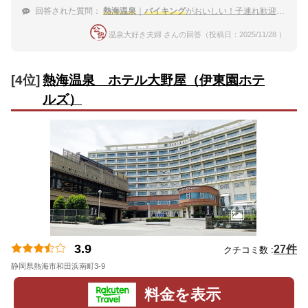
回答された質問：
熱海温泉
｜
バイキング
がおいしい！子連れ歓迎の宿のおすすめは？
温泉大好き夫婦 さんの回答（投稿日：2025/11/28 ）
[4位]
熱海温泉 ホテル大野屋（伊東園ホテ
ルズ）
3.9
27件
クチコミ数 :
静岡県熱海市和田浜南町3-9
地図
料金を表示