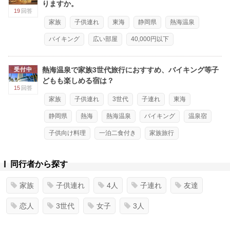
りますか。
19
回答
家族
子供連れ
東海
静岡県
熱海温泉
バイキング
広い部屋
40,000円以下
熱海温泉で家族3世代旅行におすすめ、バイキング等子
受付中
どもも楽しめる宿は？
15
回答
家族
子供連れ
3世代
子連れ
東海
静岡県
熱海
熱海温泉
バイキング
温泉宿
子供向け料理
一泊二食付き
家族旅行
同行者から探す
家族
子供連れ
4人
子連れ
友達
恋人
3世代
女子
3人