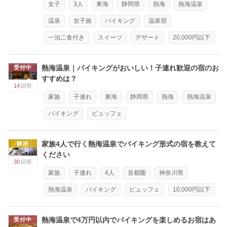
女子
3人
東海
静岡県
熱海
熱海温泉
温泉
女子旅
バイキング
温泉宿
一泊二食付き
スイーツ
デザート
20,000円以下
熱海温泉｜バイキングがおいしい！子連れ歓迎の宿のお
受付中
すすめは？
14
回答
家族
子連れ
東海
静岡県
熱海
熱海温泉
バイキング
ビュッフェ
家族4人で行く熱海温泉でバイキング形式の宿を教えて
解決
ください
30
回答
家族
子連れ
4人
首都圏
神奈川県
熱海温泉
バイキング
ビュッフェ
10,000円以下
熱海温泉で4万円以内でバイキングを楽しめるお宿はあ
受付中