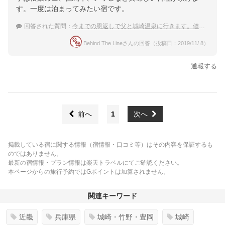
す。一度は泊まってみたい宿です。
回答された質問：
今までの恩返しで父と城崎温泉に行きます。値段は少し高めでもいいのでおすすめの温泉宿ってありますか？
Behind The Lineさんの回答（投稿日：2019/11/ 8）
通報する
前へ
1
次へ
掲載している宿に関する情報（宿情報・口コミ等）はその内容を保証するも
のではありません。
最新の宿情報・プラン情報は楽天トラベルにてご確認ください。
本ページからの旅行予約ではGポイントは加算されません。
関連キーワード
近畿
兵庫県
城崎・竹野・豊岡
城崎