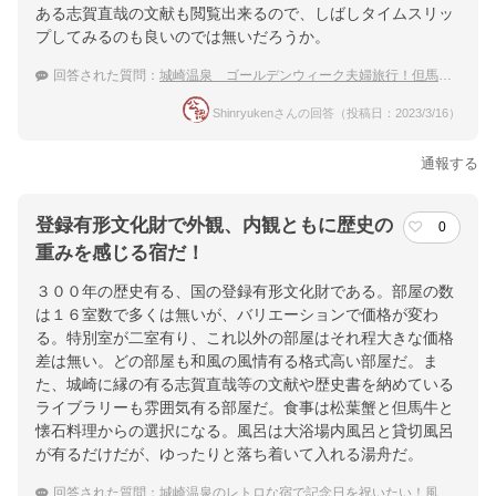
ある志賀直哉の文献も閲覧出来るので、しばしタイムスリッ
プしてみるのも良いのでは無いだろうか。
回答された質問：
城崎温泉 ゴールデンウィーク夫婦旅行！但馬牛が食べられる宿は？
Shinryukenさんの回答（投稿日：2023/3/16）
通報する
登録有形文化財で外観、内観ともに歴史の
0
重みを感じる宿だ！
３００年の歴史有る、国の登録有形文化財である。部屋の数
は１６室数で多くは無いが、バリエーションで価格が変わ
る。特別室が二室有り、これ以外の部屋はそれ程大きな価格
差は無い。どの部屋も和風の風情有る格式高い部屋だ。ま
た、城崎に縁の有る志賀直哉等の文献や歴史書を納めている
ライブラリーも雰囲気有る部屋だ。食事は松葉蟹と但馬牛と
懐石料理からの選択になる。風呂は大浴場内風呂と貸切風呂
が有るだけだが、ゆったりと落ち着いて入れる湯舟だ。
回答された質問：
城崎温泉のレトロな宿で記念日を祝いたい！風情ある宿は？