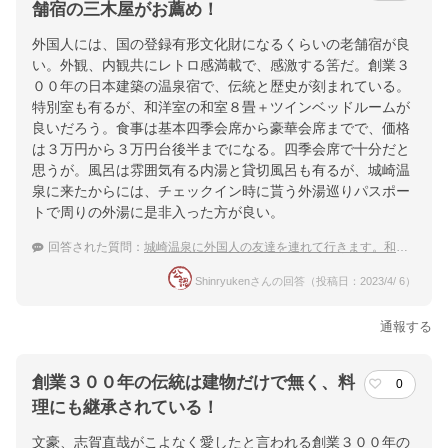
舗宿の三木屋がお薦め！
外国人には、国の登録有形文化財になるくらいの老舗宿が良
い。外観、内観共にレトロ感満載で、感激する筈だ。創業３
００年の日本建築の温泉宿で、伝統と歴史が刻まれている。
特別室も有るが、和洋室の和室８畳＋ツインベッドルームが
良いだろう。食事は基本四季会席から豪華会席までで、価格
は３万円から３万円台後半までになる。四季会席で十分だと
思うが。風呂は雰囲気有る内湯と貸切風呂も有るが、城崎温
泉に来たからには、チェックイン時に貰う外湯巡りパスポー
トで周りの外湯に是非入った方が良い。
回答された質問：
城崎温泉に外国人の友達を連れて行きます。和室を楽しめる宿があれば教えてください。
Shinryukenさんの回答（投稿日：2023/4/ 6）
通報する
創業３００年の伝統は建物だけで無く、料
0
理にも継承されている！
文豪、志賀直哉がこよなく愛したと言われる創業３００年の