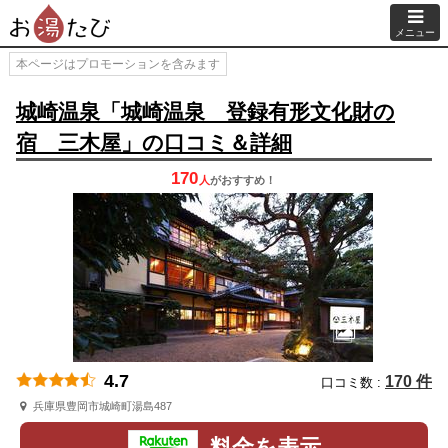
メニュー
本ページはプロモーションを含みます
城崎温泉「城崎温泉 登録有形文化財の
宿 三木屋」の口コミ＆詳細
170
人
が
おすすめ！
4.7
170 件
口コミ数 :
兵庫県豊岡市城崎町湯島487
料金を表示