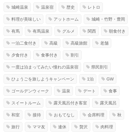
城崎温泉
温泉宿
歴史
レトロ
料理が美味しい
アットホーム
城崎・竹野・豊岡
有馬
有馬温泉
グルメ
関西
朝食付き
一泊二食付き
高級
高級旅館
老舗
夕食付き
食事付き
割引
一度は泊まってみたい憧れの温泉宿
県民割引
ひょうごを旅しようキャンペーン
1泊
GW
ゴールデンウィーク
温泉
デート
食事
スイートルーム
露天風呂付き客室
露天風呂
和室
接待
おもてなし
会席料理
秋
旅行
ママ友
連休
贅沢
肉料理