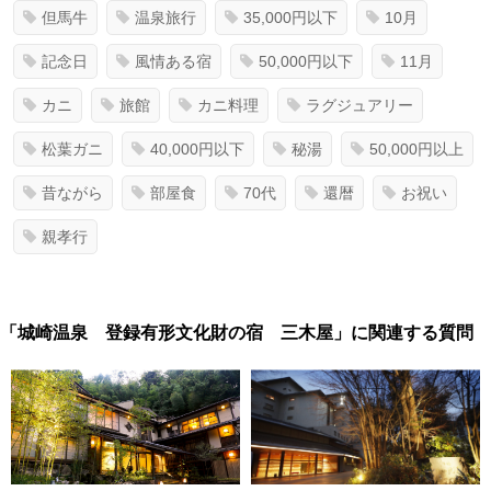
但馬牛
温泉旅行
35,000円以下
10月
記念日
風情ある宿
50,000円以下
11月
カニ
旅館
カニ料理
ラグジュアリー
松葉ガニ
40,000円以下
秘湯
50,000円以上
昔ながら
部屋食
70代
還暦
お祝い
親孝行
「城崎温泉 登録有形文化財の宿 三木屋」に関連する質問