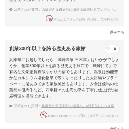
回答された質問：
温泉好きな祖父母に城崎温泉旅行をプレゼントします、おすすめの宿はありますか？
ずんたこすさんの回答（投稿日：2024/12/15）
通報する
創業300年以上を誇る歴史ある旅館
0
兵庫県にお越しでしたら「城崎温泉 三木屋」はいかがでしょ
うか。創業300年以上を誇る歴史ある旅館で「城崎にて」で
有名な文豪志賀直哉ゆかりの宿でもあります。温泉は効能豊
かなカルシウム塩化物泉で広くゆったりした大浴場やプライ
ベートに湯あみできる家族風呂もあります。夕食は但馬の松
葉蟹や但馬牛など、四季折々の山海の幸を丁寧に仕上げた会
席料理を堪能できます。
回答された質問：
兵庫県の県民割引で温泉へ。絶対泊まるべき高級温泉宿や老舗温泉旅館をおしえて。
Natural Scienceさんの回答（投稿日：2023/11/ 4）
通報する