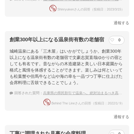
Shinryukenさんの回答（投稿日：2023/3/15）
通報する
創業300年以上になる温泉街有数の老舗宿
0
城崎温泉にある「三木屋」はいかがでしょうか。創業300年
以上になる温泉街有数の老舗宿で文豪志賀直哉ゆかりの宿と
しても有名です。昔ながらの木造建築と美しい日本庭園から
格式と風情を体感することができます。楽しみは何といって
も松葉蟹や但馬牛など山や海の幸を一品づつ丁寧に仕上げた
会席料理に舌鼓できることでしょう。
回答された質問：
兵庫県の県民割引で温泉へ。絶対泊まるべき高級温泉宿や老舗温泉旅館をおしえて。
Behind The Lineさんの回答（投稿日：2022/1/ 9）
通報する
丁寧に調理された見事な会席料理