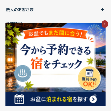
法人のお客さま
企業情報
×
ご利用中の方
お問い合わせ
消費税の表示
ウェブアクセシビリティの取り組み
個人情報保護ポリシー
プライバシーポータル
Cookieポリシー
特定商取引法に基づく表記
情報セキュリティ基本方針
商標について
BIGLOBEトップ
Copyright ©BIGLOBE Inc.
2026.
All rights reserved.