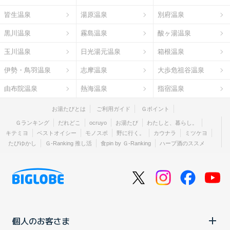
皆生温泉
湯原温泉
別府温泉
黒川温泉
霧島温泉
酸ヶ湯温泉
玉川温泉
日光湯元温泉
箱根温泉
伊勢・鳥羽温泉
志摩温泉
大歩危祖谷温泉
由布院温泉
熱海温泉
指宿温泉
お湯たびとは
ご利用ガイド
Ｇポイント
Ｇランキング
だれどこ
ocruyo
お湯たび
わたしと、暮らし。
キテミヨ
ベストオイシー
モノスポ
野に行く。
カウナラ
ミツケヨ
たびゆかし
Ｇ-Ranking 推し活
食pin by Ｇ-Ranking
ハーブ酒のススメ
個人のお客さま