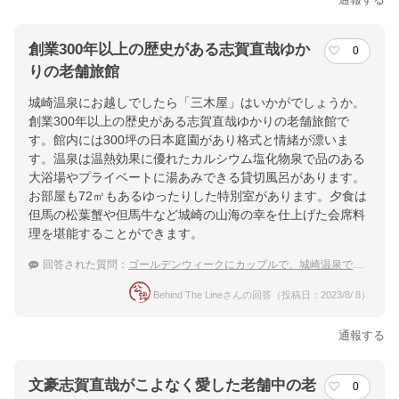
創業300年以上の歴史がある志賀直哉ゆか
0
りの老舗旅館
城崎温泉にお越しでしたら「三木屋」はいかがでしょうか。
創業300年以上の歴史がある志賀直哉ゆかりの老舗旅館で
す。館内には300坪の日本庭園があり格式と情緒が漂いま
す。温泉は温熱効果に優れたカルシウム塩化物泉で品のある
大浴場やプライベートに湯あみできる貸切風呂があります。
お部屋も72㎡もあるゆったりした特別室があります。夕食は
但馬の松葉蟹や但馬牛など城崎の山海の幸を仕上げた会席料
理を堪能することができます。
回答された質問：
ゴールデンウィークにカップルで、城崎温泉で特別室などの部屋に泊まれる宿は？
Behind The Lineさんの回答（投稿日：2023/8/ 8）
通報する
文豪志賀直哉がこよなく愛した老舗中の老
0