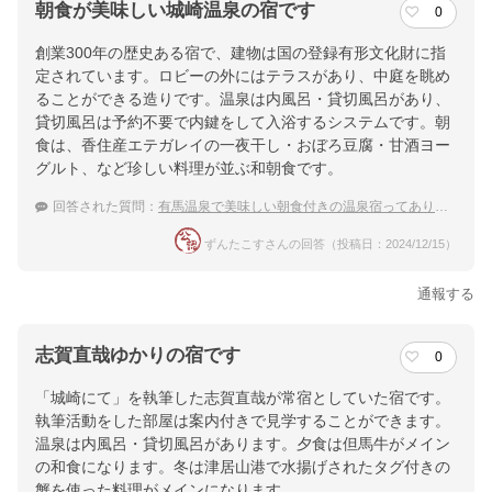
朝食が美味しい城崎温泉の宿です
0
創業300年の歴史ある宿で、建物は国の登録有形文化財に指
定されています。ロビーの外にはテラスがあり、中庭を眺め
ることができる造りです。温泉は内風呂・貸切風呂があり、
貸切風呂は予約不要で内鍵をして入浴するシステムです。朝
食は、香住産エテガレイの一夜干し・おぼろ豆腐・甘酒ヨー
グルト、など珍しい料理が並ぶ和朝食です。
回答された質問：
有馬温泉で美味しい朝食付きの温泉宿ってありますか？
ずんたこすさんの回答（投稿日：2024/12/15）
通報する
志賀直哉ゆかりの宿です
0
「城崎にて」を執筆した志賀直哉が常宿としていた宿です。
執筆活動をした部屋は案内付きで見学することができます。
温泉は内風呂・貸切風呂があります。夕食は但馬牛がメイン
の和食になります。冬は津居山港で水揚げされたタグ付きの
蟹を使った料理がメインになります。