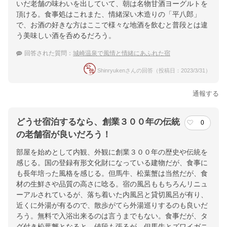
いだ老舗の味わいを出していて、朝は名物甘酒ヨーグルトを
頂ける。食事処はこれまた、情緒深い木造りの「平八郎」
で、お酒の好きな方はここで様々な地酒を飲むと普段とは違
う美味しい酒を呑めるだろう。
回答された質問：
城崎温泉で風情と情緒にあふれた宿
Shinryukenさんの回答（投稿日：2023/3/31）
通報する
どうせ宿泊するなら、創業３００年の伝統
0
の老舗宿が良いだろう！
部屋を始めとして内観、外観に創業３００年の歴史や伝統を
感じる。国の登録有形文化財になっている建物だが、食事に
も長年培った風格を感じる。但馬牛、松葉蟹は当然だが、食
材の生鮮さや品質の高さに唸る。宿の風呂ももちろんリニュ
ーアルされているが、落ち着いた内風呂と貸切風呂が有り、
近くに外湯が有るので、散歩がてら外湯巡りするのも良いだ
ろう。無料で入浴出来るのは言うまでもない。食事だが、タ
グ付き松葉蟹となると、値段も張るが、但馬牛とズワイガニ