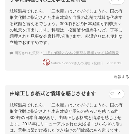
0
城崎温泉でしたら、「三木屋」はいかがでしょうか。国の有
形文化財に指定された木造建築が自慢の老舗で城崎を代表す
る旅館と言えるでしょう。300坪ほどの日本庭園が四季折々
の風景を演出します。料理は、松葉蟹や但馬牛など、丁寧に
調理された見事な会席料理が頂けます。外湯巡りにも便利な
立地でおすすめです。
回答された質問：
11月に解禁となる松葉蟹を堪能できる城崎温泉のお勧めの宿を教えて下さい。
Natural Scienceさんの回答（投稿日：2021/1/19）
通報する
由緒正しき格式と情緒を感じさせます
0
城崎温泉でしたら、「三木屋」はいかがでしょうか。国の有
形文化財に指定された木造建築と季節の移ろいを感じる約
300坪の日本庭園があり、由緒正しき格式と情緒を感じさせ
ます。2013年にリニューアルされた大浴場「ひいらぎの湯」
は、天井は梁だけ残した吹き抜けの開放感のある造りです。