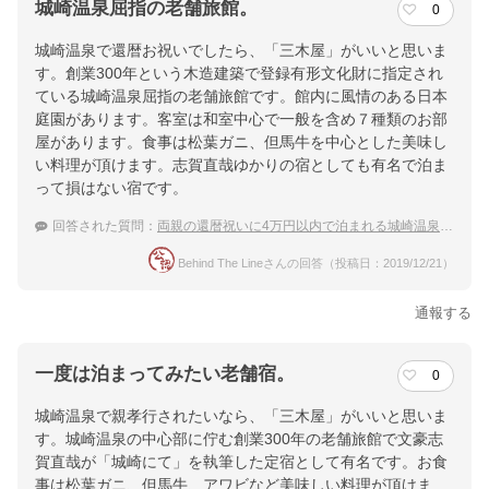
城崎温泉屈指の老舗旅館。
0
城崎温泉で還暦お祝いでしたら、「三木屋」がいいと思いま
す。創業300年という木造建築で登録有形文化財に指定され
ている城崎温泉屈指の老舗旅館です。館内に風情のある日本
庭園があります。客室は和室中心で一般を含め７種類のお部
屋があります。食事は松葉ガニ、但馬牛を中心とした美味し
い料理が頂けます。志賀直哉ゆかりの宿としても有名で泊ま
って損はない宿です。
回答された質問：
両親の還暦祝いに4万円以内で泊まれる城崎温泉を教えて！
Behind The Lineさんの回答（投稿日：2019/12/21）
通報する
一度は泊まってみたい老舗宿。
0
城崎温泉で親孝行されたいなら、「三木屋」がいいと思いま
す。城崎温泉の中心部に佇む創業300年の老舗旅館で文豪志
賀直哉が「城崎にて」を執筆した定宿として有名です。お食
事は松葉ガニ、但馬牛、アワビなど美味しい料理が頂けま