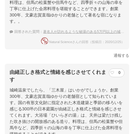
料理は、但馬の松葉蟹や但馬牛など、四季折々の山海の幸を
丁寧に仕上げた会席料理を堪能することができます。創業
300年、文豪志賀直哉ゆかりの老舗として著名な宿になりま
す。。
回答された質問：
著名人が訪れるような秘湯のある5万円以上の城崎温泉の高級旅館を教えてください。
Natural Scienceさんの回答（投稿日：2020/12/25）
通報する
由緒正しき格式と情緒を感じさせてくれま
0
す
城崎温泉でしたら、「三木屋」はいかがでしょうか。創業
300年、文豪志賀直哉ゆかりの老舗宿として知られていま
す。国の有形文化財に指定された木造建築と季節の移ろいを
感じる300坪の日本庭園が由緒正しき格式と情緒を感じさせ
てくれます。大浴場「ひいらぎの湯」は、天井は梁だけ残し
た吹き抜けの開放感のある造り。料理は、但馬の松葉蟹や但
馬牛など、四季折々の山海の幸を丁寧に仕上げた会席料理を