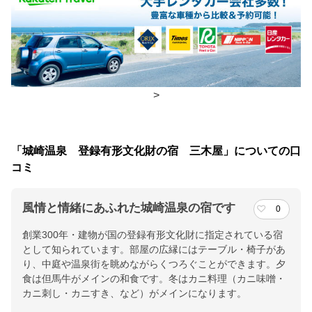
朝食
食事処
夕食
食事処
チェックイン・チェックアウト時間
>
チェックイン
15:00(最終チェックイン：18:30)
チェックアウ
11:00
「城崎温泉 登録有形文化財の宿 三木屋」についての口
ト
コミ
交通アクセス
風情と情緒にあふれた城崎温泉の宿です
0
城崎温泉駅より徒歩にて１３分
創業300年・建物が国の登録有形文化財に指定されている宿
として知られています。部屋の広縁にはテーブル・椅子があ
提供：楽天トラベル
り、中庭や温泉街を眺めながらくつろぐことができます。夕
楽天トラベルで
食は但馬牛がメインの和食です。冬はカニ料理（カニ味噌・
ホテル詳細を詳しく見る
カニ刺し・カニすき、など）がメインになります。