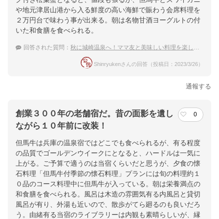
や地元津居山港から入る鮮度の高い海鮮で賑わう会席料理を
２万円台で味わう事が出来る。朝は名物甘酒ヨーグルトの付
いた和食膳を食べられる。
回答された質問：
秋に城崎温泉へ！ママ友と美味しい料理を楽しめる宿
Shinryukenさんの回答（投稿日：2023/3/26）
通報する
創業３００年の老舗宿だ。昔の面影を遺し
0
ながら１０年前に改装！
但馬牛は兵庫の温泉宿ではどこでも食べられるが、有る程度
の品質でゴールデンウイークにとなると、ハードルは一気に
上がる。ご予算で適うのは当宿くらいだと思うが、夕食の懐
石料理「但馬牛付季節の懐石料理」プランには旬の料理約１
０品のコース料理中に但馬牛が入っている。朝は栄養満点の
和食膳を食べられる。風呂は木造の雰囲気有る内風呂と貸切
風呂が有り、外湯も近いので、散歩がてら廻るのも良いだろ
う。由緒有る当宿のライブラリーは内観も素晴らしいが、縁