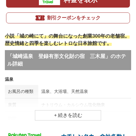
割引クーポンをチェック
小説「城の崎にて」の舞台になった創業300年の老舗宿。
歴史情緒と四季を楽しむレトロな日本旅館です。
「城崎温泉 登録有形文化財の宿 三木屋」のホテ
ル詳細
温泉
お風呂の種類
温泉、大浴場、天然温泉
泉質
ナトリウム・カルシウム塩化物泉
効能
打ち身、肩凝り、腰痛
食事場所