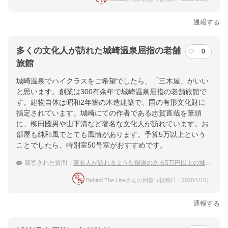
通報する
多くの文化人が訪れた城崎温泉屈指の老舗
0
旅館
城崎温泉でハイクラスをご希望でしたら、「三木屋」がいい
と思います。創業は300有余年で城崎温泉屈指の老舗旅館で
す。建物自体は昭和2年築の木造建築で、国の有形文化財に
指定されています。城崎にての作者である志賀直哉を筆頭
に、柳田國男や山下清など著名な文化人が訪れています。お
部屋も純和風でとても風情があります。予算5万以上という
ことでしたら、特別室50号室がおすすめです。
回答された質問：
著名人が訪れるような秘湯のある5万円以上の城崎温泉の高級旅館を教えてください。
Behind The Lineさんの回答（投稿日：2020/1/16）
通報する