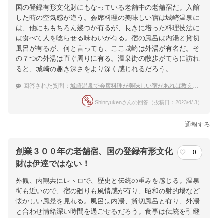
国の登録有形文化財にもなっている老舗中の老舗宿だ。入館
した時の空気感が違う。会席料理の美味しい宿は城崎温泉に
は、他にももちろん幾つか有るが、長きに培った料理技法に
は食べて人を唸らせる味わいが有る。宿の風呂は内湯と貸切
風呂が有るが、何と言っても、ここ城崎は外湯が有名だ。そ
の７つの外湯は直ぐ周りに有る。温泉街の散歩がてらに訪れ
ると、城崎の趣き深さをより深く感じれるだろう。
回答された質問：
城崎温泉で会席料理が美味しい宿があれば教えて下さい。
Shinryukenさんの回答（投稿日：2023/4/ 3）
通報する
創業３００年の老舗宿、国の登録有形文化
0
財は伊達ではない！
外観、内観共にレトロで、歴史と伝統の重みを感じる。温泉
街も近いので、宿の廻りも風情感が有り、昭和の射的場など
懐かしい風景を見れる。風呂は内湯、貸切風呂と有り、外湯
と合わせ情緒深い時間を過ごせるだろう。食事は伝統を引継