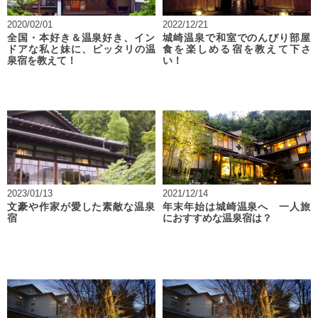
2020/02/01
2022/12/21
全国・本好き＆温泉好き、イン
城崎温泉で和室でのんびり部屋
ドアな私と妹に、ピッタリの温
食を楽しめる宿を教えて下さ
泉宿を教えて！
い！
2023/01/13
2021/12/14
文豪や作家が愛した素敵な温泉
年末年始は城崎温泉へ 一人旅
宿
におすすめな温泉宿は？