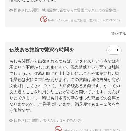
堪能することができます。
回答された質問：
城崎温泉で昔ながらの雰囲気が楽しめる温泉宿は？
Natural Scienceさんの回答（投稿日：2020/12/10）
通報する
伝統ある旅館で贅沢な時間を
0
もしも関西から出発されるならば、アクセスという点では有
馬よりも不便かもしれませんが、温泉情緒という面では城崎
でしょうか。夕暮れ時に丸山川沿いにホテルや旅館に灯が灯
る景色は実にロマンがあります。この旅館は建物自身が有形
文化財にしてされていて、大変伝統ある旅館です。かつての
文人達もここを利用したことがあると聞いています。のんび
りとできますし、料理も日本海の幸を使った部屋での会席と
なりますので、ご希望に叶います。満足度でも１～２位を争
う旅館です。
回答された質問：
70代の母と2人でのんびり
hahataさんの回答（投稿日：2020/3/13）