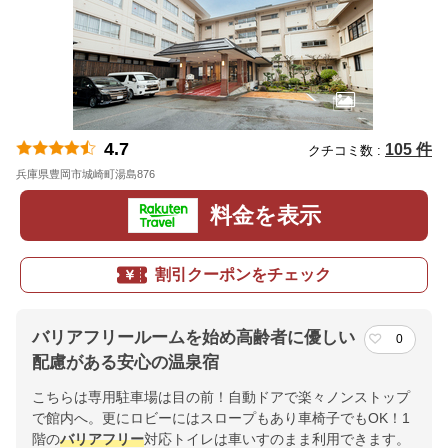
4.7
105 件
クチコミ数 :
兵庫県豊岡市城崎町湯島876
地図
料金を表示
割引クーポンをチェック
バリアフリールームを始め高齢者に優しい
0
配慮がある安心の温泉宿
こちらは専用駐車場は目の前！自動ドアで楽々ノンストップ
で館内へ。更にロビーにはスロープもあり車椅子でもOK！1
階の
バリアフリー
対応トイレは車いすのまま利用できます。