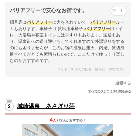
バリアフリーで安心なお宿です。
1
招月庭は
バリアフリー
に力を入れていて、
バリアフリー
ルー
ムもあります。車椅子可 貸出用車椅子
バリアフリー
用トイ
レ、大浴場や客室トイレには手すりもあります。送迎もあ
り、温泉街への送り迎いもしてくれますので外湯巡りをする
のにも困りませんが、このお宿の温泉は露天、内湯、貸切風
呂すべてがとても素晴らしいので、ここだけでゆっくり楽し
むのがおすすめです。
コリドラス さんの回答（投稿日：2022/1/25）
通報する
すべてのクチコミ(10 件)をみる
城崎温泉 あさぎり荘
4
人
/ 22人
が
おすすめ！