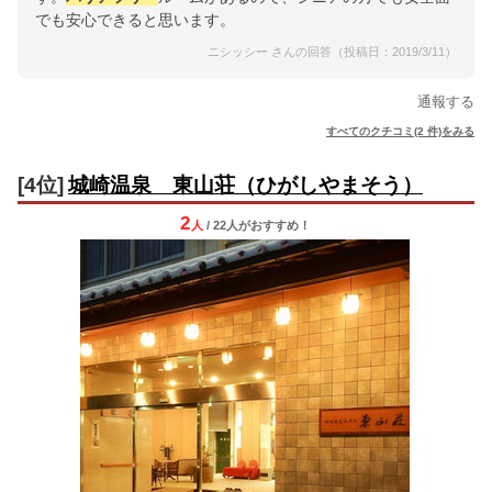
でも安心できると思います。
ニシッシー さんの回答（投稿日：2019/3/11）
通報する
すべてのクチコミ(2 件)をみる
[4位]
城崎温泉 東山荘（ひがしやまそう）
2
人
/ 22人
が
おすすめ！