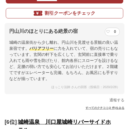
割引クーポンをチェック
円山川のほとりにある絶景の宿
0
城崎の温泉街から少し離れ、円山川を見渡せる景観の良い温
泉宿です。
バリアフリー
に力を入れていて、宿の売りにもな
っています。玄関の軒下を広くして、玄関前に直接車で乗り
入れても雨や雪を防げたり、館内各所にスロープを設けるな
ど、足腰の弱い方でも安心してお泊りいただけます。２階建
てですがエレベーターも完備。もちろん、お風呂にも手すり
などが揃っています。
ほっこり法師 さんの回答（投稿日：2020/2/28）
通報する
すべてのクチコミ(2 件)をみる
[6位]
城崎温泉 川口屋城崎リバーサイドホ