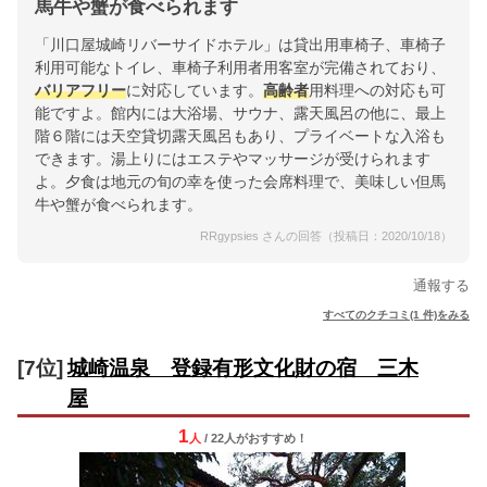
馬牛や蟹が食べられます
「川口屋城崎リバーサイドホテル」は貸出用車椅子、車椅子
利用可能なトイレ、車椅子利用者用客室が完備されており、
バリアフリー
に対応しています。
高齢者
用料理への対応も可
能ですよ。館内には大浴場、サウナ、露天風呂の他に、最上
階６階には天空貸切露天風呂もあり、プライベートな入浴も
できます。湯上りにはエステやマッサージが受けられます
よ。夕食は地元の旬の幸を使った会席料理で、美味しい但馬
牛や蟹が食べられます。
RRgypsies さんの回答（投稿日：2020/10/18）
通報する
すべてのクチコミ(1 件)をみる
[7位]
城崎温泉 登録有形文化財の宿 三木
屋
1
人
/ 22人
が
おすすめ！