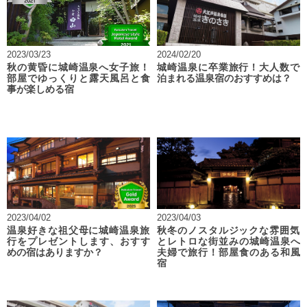
2023/03/23
2024/02/20
秋の黄昏に城崎温泉へ女子旅！
城崎温泉に卒業旅行！大人数で
部屋でゆっくりと露天風呂と食
泊まれる温泉宿のおすすめは？
事が楽しめる宿
2023/04/02
2023/04/03
温泉好きな祖父母に城崎温泉旅
秋冬のノスタルジックな雰囲気
行をプレゼントします、おすす
とレトロな街並みの城崎温泉へ
めの宿はありますか？
夫婦で旅行！部屋食のある和風
宿