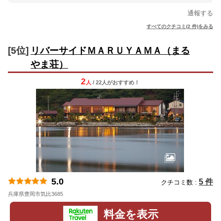
通報する
すべてのクチコミ(2 件)をみる
[5位]
リバーサイドＭＡＲＵＹＡＭＡ（まる
やま荘）
2
人
/ 22人
が
おすすめ！
5.0
5 件
クチコミ数 :
兵庫県豊岡市気比3685
地図
料金を表示