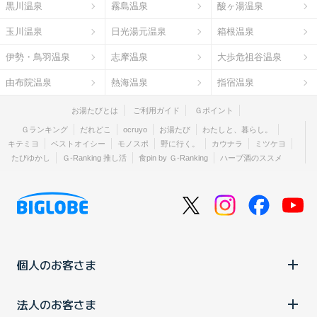
黒川温泉
霧島温泉
酸ヶ湯温泉
玉川温泉
日光湯元温泉
箱根温泉
伊勢・鳥羽温泉
志摩温泉
大歩危祖谷温泉
由布院温泉
熱海温泉
指宿温泉
お湯たびとは
ご利用ガイド
Ｇポイント
Ｇランキング
だれどこ
ocruyo
お湯たび
わたしと、暮らし。
キテミヨ
ベストオイシー
モノスポ
野に行く。
カウナラ
ミツケヨ
たびゆかし
Ｇ-Ranking 推し活
食pin by Ｇ-Ranking
ハーブ酒のススメ
個人のお客さま
法人のお客さま