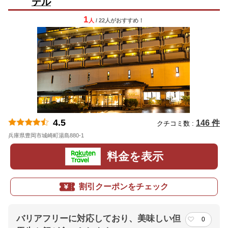
テル
1
人
/ 22人
が
おすすめ！
4.5
146 件
クチコミ数 :
兵庫県豊岡市城崎町湯島880-1
地図
料金を表示
割引クーポンをチェック
バリアフリーに対応しており、美味しい但
0