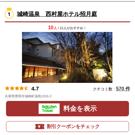
城崎温泉 西村屋ホテル招月庭
10
人
/ 22人
が
おすすめ！
4.7
570 件
クチコミ数 :
兵庫県豊岡市城崎町湯島1016-2
地図
料金を表示
割引クーポンをチェック