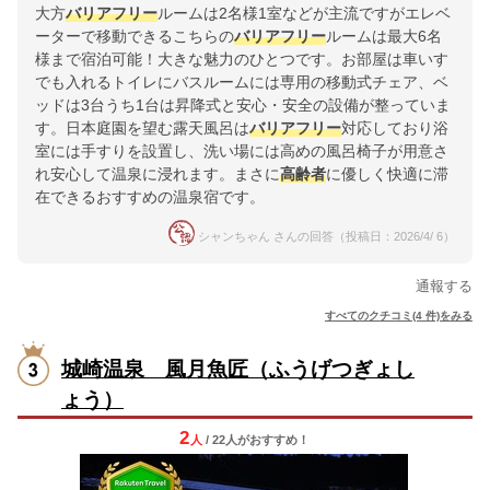
大方
バリアフリー
ルームは2名様1室などが主流ですがエレベ
ーターで移動できるこちらの
バリアフリー
ルームは最大6名
様まで宿泊可能！大きな魅力のひとつです。お部屋は車いす
でも入れるトイレにバスルームには専用の移動式チェア、ベ
ッドは3台うち1台は昇降式と安心・安全の設備が整っていま
す。日本庭園を望む露天風呂は
バリアフリー
対応しており浴
室には手すりを設置し、洗い場には高めの風呂椅子が用意さ
れ安心して温泉に浸れます。まさに
高齢者
に優しく快適に滞
在できるおすすめの温泉宿です。
シャンちゃん さんの回答（投稿日：2026/4/ 6）
通報する
すべてのクチコミ(4 件)をみる
城崎温泉 風月魚匠（ふうげつぎょし
ょう）
2
人
/ 22人
が
おすすめ！