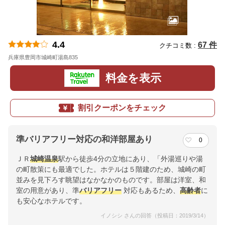
4.4
67 件
クチコミ数 :
兵庫県豊岡市城崎町湯島835
地図
料金を表示
割引クーポンをチェック
準バリアフリー対応の和洋部屋あり
0
ＪＲ
城崎温泉
駅から徒歩4分の立地にあり、「外湯巡りや湯
の町散策にも最適でした。ホテルは５階建のため、城崎の町
並みを見下ろす眺望はなかなかのものです。部屋は洋室、和
室の用意があり、準
バリアフリー
対応もあるため、
高齢者
に
も安心なホテルです。
イノシシ さんの回答（投稿日：2019/3/14）