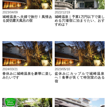
2023/04/09
2022/12/19
城崎温泉へ夫婦で旅行！風情あ
城崎温泉｜予算1万円以下で楽し
る貸切露天風呂の宿
める穴場宿に泊まりたい、おす
すめは？
2024/03/21
2023/05/10
春休みに城崎温泉を豪華に楽し
盆休みにカップルで城崎温泉
みたいです
へ！食事が良くて特別室のある
宿