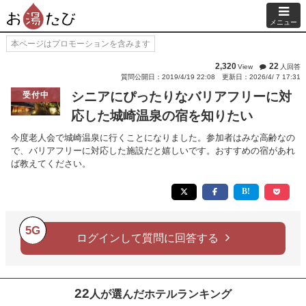
メニュー
本ページはプロモーションを含みます
2,320
22
View
人回答
質問公開日：2019/4/19 22:08
更新日：2026/4/ 7 17:31
シニアにぴったりなバリアフリーに対
受付中
応した城崎温泉の宿を知りたい
今度老人会で城崎温泉に行くことになりました。参加者はみな高齢なの
で、バリアフリーに対応した施設だと嬉しいです。おすすめの宿があれ
ば教えてください。
5G
ログインして質問に回答する
22
人が選んだホテルランキング