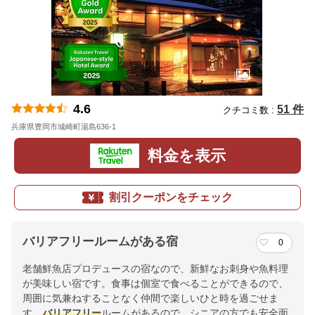
4.6
51 件
クチコミ数 :
兵庫県豊岡市城崎町湯島636-1
地図
料金を表示
割引クーポンをチェック
バリアフリールームがある宿
0
老舗鮮魚店プロデュースの宿なので、新鮮なお刺身や魚料理
が美味しい宿です。食事は個室で食べることができるので、
周囲に気兼ねすることなく仲間で楽しいひと時を過ごせま
す。
バリアフリー
ルームがあるので、シニアの方でも安全面