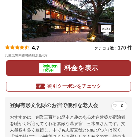
4.7
170 件
クチコミ数 :
兵庫県豊岡市城崎町湯島487
地図
料金を表示
割引クーポンをチェック
登録有形文化財のお宿で優雅な老人会
0
おすすめは、創業三百年の歴史と趣のある木造建築が宿泊者
を暖かく出迎えてくれる素敵な温泉宿 三木屋さんです。文
人墨客も多く逗留し、中でも志賀直哉との結びつきは深く、
「城の崎にて」が執筆されたお宿としても有名です。他の小