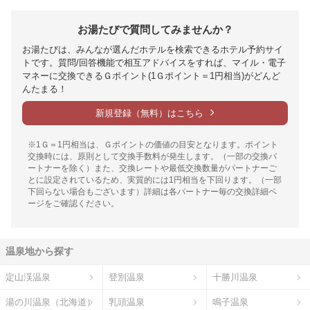
お湯たびで質問してみませんか？
お湯たびは、みんなが選んだホテルを検索できるホテル予約サイ
トです。質問/回答機能で相互アドバイスをすれば、マイル・電子
マネーに交換できるＧポイント(1Ｇポイント＝1円相当)がどんど
んたまる！
新規登録（無料）はこちら
※1Ｇ＝1円相当は、Ｇポイントの価値の目安となります。ポイント
交換時には、原則として交換手数料が発生します。（一部の交換パ
ートナーを除く）また、交換レートや最低交換数量がパートナーご
とに設定されているため、実質的には1円相当を下回ります。（一部
下回らない場合もございます）詳細は各パートナー毎の交換詳細ペ
ージをご確認ください。
温泉地から探す
定山渓温泉
登別温泉
十勝川温泉
湯の川温泉（北海道）
乳頭温泉
鳴子温泉