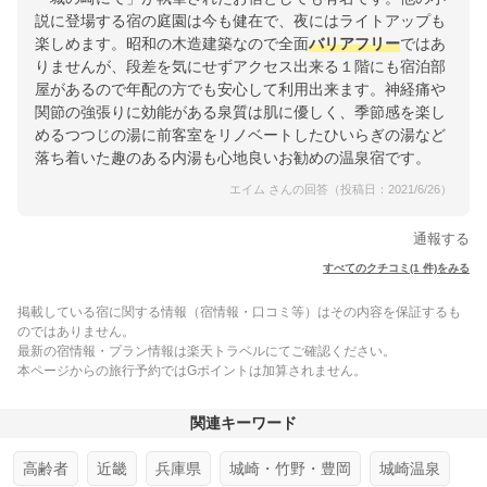
説に登場する宿の庭園は今も健在で、夜にはライトアップも
楽しめます。昭和の木造建築なので全面
バリアフリー
ではあ
りませんが、段差を気にせずアクセス出来る１階にも宿泊部
屋があるので年配の方でも安心して利用出来ます。神経痛や
関節の強張りに効能がある泉質は肌に優しく、季節感を楽し
めるつつじの湯に前客室をリノベートしたひいらぎの湯など
落ち着いた趣のある内湯も心地良いお勧めの温泉宿です。
エイム さんの回答（投稿日：2021/6/26）
通報する
すべてのクチコミ(1 件)をみる
掲載している宿に関する情報（宿情報・口コミ等）はその内容を保証するも
のではありません。
最新の宿情報・プラン情報は楽天トラベルにてご確認ください。
本ページからの旅行予約ではGポイントは加算されません。
関連キーワード
高齢者
近畿
兵庫県
城崎・竹野・豊岡
城崎温泉