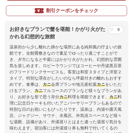
割引クーポンをチェック
お好きなプランで蟹を堪能！かがり火がた
0
かれる幻想的な旅館
温泉街から少し離れた静かな場所にある純和風の佇まいの旅
館です。全館畳敷きなので素足でゆったり過ごすことがで
き、夕方になると中庭にはかがり火がたかれ、幻想的な雰囲
気を楽しめます。ロビーラウンジではコーヒーや丹波黒豆茶
のフリードリンクサービスも。客室は和室３タイプと洋室２
タイプ。特別な滞在がしたいのなら坪庭付きの離れもおすす
めです。食事は、
カニ
会席プランや地元産松葉
カニ
をいただ
けるプラン、
カニ
フルコースのプランなど様々なプランがあ
り、お好きな形で思う存分
カニ
料理を堪能できます。
カニ
料
理に記念日ケーキも付いたアニバーサリープランもあるので
特別な日のお祝いにもぴったりです。温泉は、内湯や露天風
呂、ジャグジー、サウナ、水風呂、外気浴スペースなど様々
な湯殿、設備があり、外湯巡りとはまた違った湯巡り気分を
味わえます。宿泊客には外湯巡り券も無料で付いてくるの