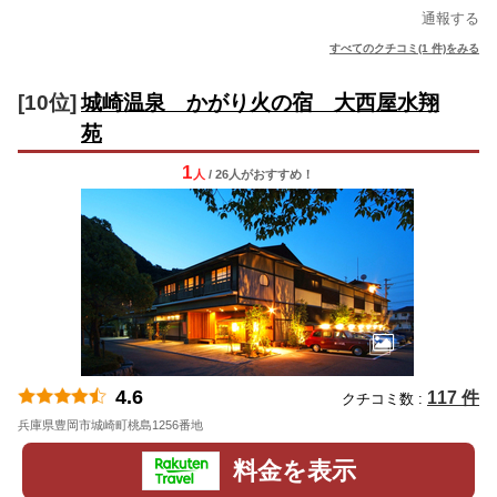
通報する
すべてのクチコミ(1 件)をみる
[10位]
城崎温泉 かがり火の宿 大西屋水翔
苑
1
人
/ 26人
が
おすすめ！
4.6
117 件
クチコミ数 :
兵庫県豊岡市城崎町桃島1256番地
地図
料金を表示