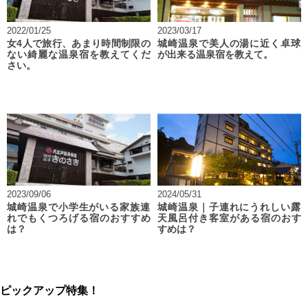
2022/01/25
2023/03/17
女4人で旅行、あまり時間制限の
城崎温泉で美人の湯に近く卓球
ない綺麗な温泉宿を教えてくだ
が出来る温泉宿を教えて。
さい。
2023/09/06
2024/05/31
城崎温泉で小学生がいる家族連
城崎温泉｜子連れにうれしい露
れでもくつろげる宿のおすすめ
天風呂付き客室がある宿のおす
は？
すめは？
ピックアップ特集！