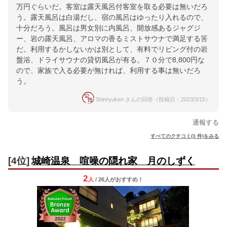
万円ぐらいだ。客室は露天風呂付客室を取る必要は無いだろ
う。露天風呂は白湯だし、宿の風呂はゆったり入れるので、
十分だろう。風呂は男女別に内風呂、開放感あるジャグジ
ー、岩の露天風呂、アロマの香るミストサウナで満足する筈
だ。利用するかしないかは別として、有料でリビング付の岩
盤浴、ドライサウナの貸切風呂が有る。７０分で8,800円な
ので、家族で入る必要が無ければ、利用する事は無いだろ
う。
Shinryuken さんの回答（投稿日：2023/3/15）
通報する
すべてのクチコミ(3 件)をみる
[4位]
城崎温泉 喧噪の隠れ家 月のしずく
2
人
/ 26人
が
おすすめ！