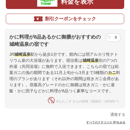
料金を表示
割引クーポンをチェック
かに料理が8品あるかに御膳がおすすめの
0
城崎温泉の宿です
JR
城崎温泉
駅から徒歩1分です。館内には弱アルカリ性ナト
リウム泉の大浴場があります。宿泊客は
城崎温泉
街の7つの
外湯（共同浴場）に無料で入浴できます。こちらの宿では松
葉ガニの漁の期間である11月上旬から3月まで3種類の
カニ
料
理のプランがあります（それ以外の期間は焼きガニ会席があ
ります）。宿最高グレードのかに御膳は焼きガニ・かに釜
飯・かに団子などかに料理が8品つく豪華なコースです。
ずんたこす さんの回答（投稿日：2024/9/ 7）
通報する
すべてのクチコミ(1 件)をみる