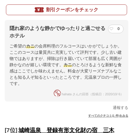
割引クーポンをチェック
隠れ家のような静かでゆったりと過ごせる
0
ホテル
ご希望の
カニ
の会席料理のフルコースはいかがでしょうか。
ここのコースは量質共に充実していて評判です。少し古い建
物ではありますが、掃除は行き届いていて部屋も広く周囲が
静かなのが嬉しい環境です。
カニ
のとろけるような新鮮な食
感はここでしか味わえません。料金が大変リーズナブルなこ
とも知る人ぞ知るといったところです。元温泉プロの一押し
です。
hahata さんの回答（投稿日：2020/10/ 6）
通報する
すべてのクチコミ(1 件)をみる
[7位]
城崎温泉 登録有形文化財の宿 三木