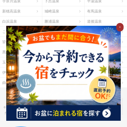
宇奈月温泉
下呂温泉
平湯温泉
新穂高温泉
城崎温泉
有馬温泉
白浜温泉
勝浦温泉
道後温泉
×
こんぴら温泉
三朝温泉
玉造温泉
皆生温泉
湯原温泉
別府温泉
黒川温泉
霧島温泉
酸ヶ湯温泉
玉川温泉
日光湯元温泉
箱根温泉
伊勢・鳥羽温泉
志摩温泉
大歩危祖谷温泉
由布院温泉
熱海温泉
指宿温泉
お湯たびとは
ご利用ガイド
Ｇポイント
Ｇランキング
だれどこ
ocruyo
お湯たび
わたしと、暮らし。
キテミヨ
ベストオイシー
モノスポ
野に行く。
カウナラ
ミツケヨ
たびゆかし
Ｇ-Ranking 推し活
食pin by Ｇ-Ranking
ハーブ酒のススメ