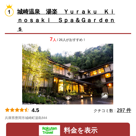
城崎温泉 湯楽 Ｙｕｒａｋｕ Ｋｉ
ｎｏｓａｋｉ Ｓｐａ＆Ｇａｒｄｅｎ
ｓ
7
人
/ 26人
が
おすすめ！
4.5
297 件
クチコミ数 :
兵庫県豊岡市城崎町湯島844
地図
料金を表示