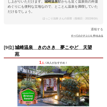
し上がりいただけます。
城崎温泉
駅からも近く温泉街の外湯
めぐりにも便利な立地なので、とことん温泉を満喫していた
だけるでしょう。
ほっこり法師 さんの回答（投稿日：2022/6/16）
通報する
すべてのクチコミ(1 件)をみる
[9位]
城崎温泉 きのさき 夢こやど 天望
苑
1
人
/ 26人
が
おすすめ！