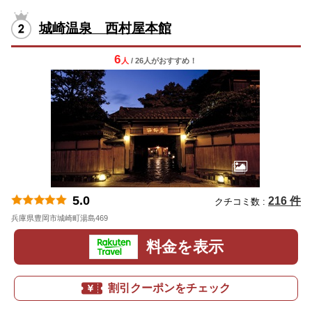
城崎温泉 西村屋本館
6
人
/ 26人
が
おすすめ！
5.0
216 件
クチコミ数 :
兵庫県豊岡市城崎町湯島469
地図
料金を表示
割引クーポンをチェック