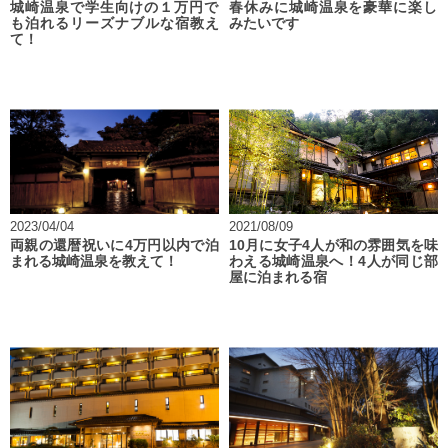
城崎温泉で学生向けの１万円で
春休みに城崎温泉を豪華に楽し
も泊れるリーズナブルな宿教え
みたいです
て！
2023/04/04
2021/08/09
両親の還暦祝いに4万円以内で泊
10月に女子4人が和の雰囲気を味
まれる城崎温泉を教えて！
わえる城崎温泉へ！4人が同じ部
屋に泊まれる宿