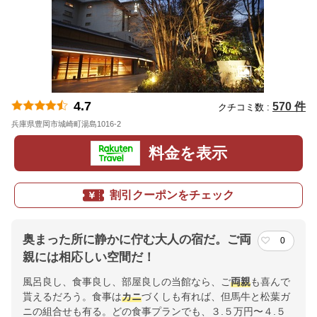
4.7
570 件
クチコミ数 :
兵庫県豊岡市城崎町湯島1016-2
地図
料金を表示
割引クーポンをチェック
奥まった所に静かに佇む大人の宿だ。ご両
0
親には相応しい空間だ！
風呂良し、食事良し、部屋良しの当館なら、ご
両親
も喜んで
貰えるだろう。食事は
カニ
づくしも有れば、但馬牛と松葉ガ
ニの組合せも有る。どの食事プランでも、３.５万円〜４.５