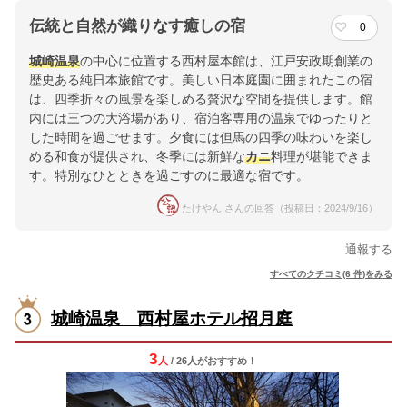
伝統と自然が織りなす癒しの宿
0
城崎温泉
の中心に位置する西村屋本館は、江戸安政期創業の
歴史ある純日本旅館です。美しい日本庭園に囲まれたこの宿
は、四季折々の風景を楽しめる贅沢な空間を提供します。館
内には三つの大浴場があり、宿泊客専用の温泉でゆったりと
した時間を過ごせます。夕食には但馬の四季の味わいを楽し
める和食が提供され、冬季には新鮮な
カニ
料理が堪能できま
す。特別なひとときを過ごすのに最適な宿です。
たけやん さんの回答（投稿日：2024/9/16）
通報する
すべてのクチコミ(6 件)をみる
城崎温泉 西村屋ホテル招月庭
3
人
/ 26人
が
おすすめ！