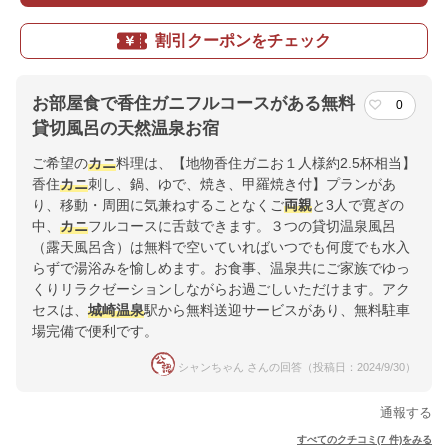
割引クーポンをチェック
お部屋食で香住ガニフルコースがある無料
0
貸切風呂の天然温泉お宿
ご希望の
カニ
料理は、【地物香住ガニお１人様約2.5杯相当】
香住
カニ
刺し、鍋、ゆで、焼き、甲羅焼き付】プランがあ
り、移動・周囲に気兼ねすることなくご
両親
と3人で寛ぎの
中、
カニ
フルコースに舌鼓できます。３つの貸切温泉風呂
（露天風呂含）は無料で空いていればいつでも何度でも水入
らずで湯浴みを愉しめます。お食事、温泉共にご家族でゆっ
くりリラクゼーションしながらお過ごしいただけます。アク
セスは、
城崎温泉
駅から無料送迎サービスがあり、無料駐車
場完備で便利です。
シャンちゃん さんの回答（投稿日：2024/9/30）
通報する
すべてのクチコミ(7 件)をみる