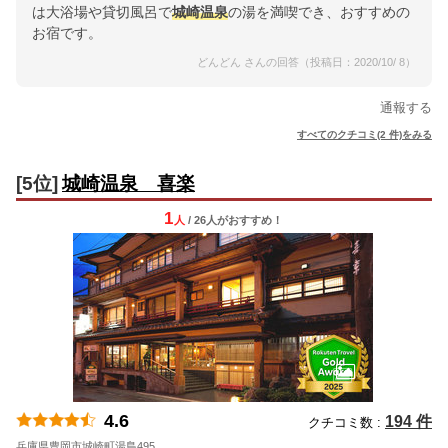
は大浴場や貸切風呂で
城崎温泉
の湯を満喫でき、おすすめの
お宿です。
どんどん さんの回答（投稿日：2020/10/ 8）
通報する
すべてのクチコミ(2 件)をみる
[5位]
城崎温泉 喜楽
1
人
/ 26人
が
おすすめ！
4.6
194 件
クチコミ数 :
兵庫県豊岡市城崎町湯島495
地図