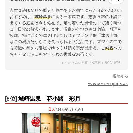
志賀直哉ゆかりの歴史と趣のあるお宿でゆったり&のんびり♪
おすすめは、
城崎温泉
にある三木屋です。志賀直哉の小説に
出てくる庭園は今も健在で、落ち着いた風情の中で凄く時間
は非日常の贅沢があります。温泉の心地良さは勿論、料理も
抜群。特に近くの津居山港で取れるブランド蟹「津居山蟹」
はこの場所だからこそ食べられる限定品です。ズワイの中で
も特徴の蟹をお部屋でゆっくり頂く事が出来る、ご
両親
への
おもてなし泊にもおすすめの素敵なお宿です。
エイム さんの回答（投稿日：2020/10/16）
通報する
すべてのクチコミ(1 件)をみる
[8位]
城崎温泉 花小路 彩月
1
人
/ 26人
が
おすすめ！