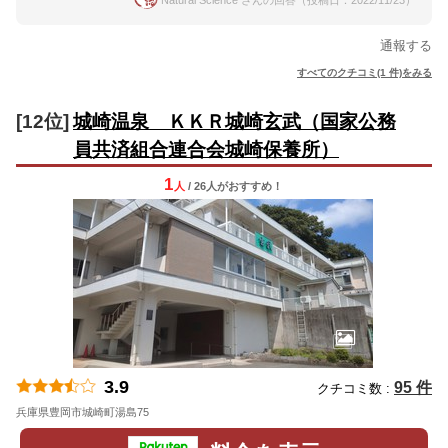
Natural Science さんの回答（投稿日：2022/11/23）
通報する
すべてのクチコミ(1 件)をみる
[12位]
城崎温泉 ＫＫＲ城崎玄武（国家公務
員共済組合連合会城崎保養所）
1
人
/ 26人
が
おすすめ！
3.9
95 件
クチコミ数 :
兵庫県豊岡市城崎町湯島75
地図