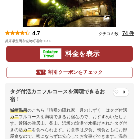
4.7
74 件
クチコミ数 :
兵庫県豊岡市城崎町湯島503-6
地図
料金を表示
割引クーポンをチェック
タグ付活カニフルコースを満喫できるお
0
宿！
城崎温泉
のこちら「喧噪の隠れ家 月のしずく」はタグ付活
カニ
フルコースを満喫できるお宿なので、おすすめいたしま
す。近隣の津居山、柴山、浜坂の漁港で水揚げされたタグ付
きの活
カニ
を食べられます。お食事は夕食、朝食ともにお部
屋食なので、密にならずに安心してお食事ができます。温泉