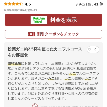
4.5
41 件
クチコミ数 :
兵庫県豊岡市城崎町湯島221
地図
料金を表示
割引クーポンをチェック
松葉ガニ約2.5杯を使ったカニフルコース
0
をお部屋食
城崎温泉
にお越しでしたら「三國屋」はいかがでしょうか。
駅から徒歩3分とアクセスの良い隠れ家的な和風温泉旅館で
す。こちらでは松葉ガニ約2.5杯を使った
カニ
フルコースプラ
ンがあります。焼きガニや
カニ
刺し、
カニ
天麩羅や
カニ
すき
鍋などがたっぷりと楽しめ、しかもお部屋出しでお召し上が
りになれます。温泉は無料で寛げる貸切風呂が3か所を用意
しています。他にも外湯めぐり無料券や女性への色浴衣の貸
し出しなどのサービスも行っています。