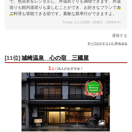
で、色浴衣をレンタルし、外湯めぐりも満喫できます。外湯
巡りも館内湯巡りも楽しむことができ、お好きなプランで
カ
ニ
料理も堪能できる宿です。素敵な親孝行ができますよ。
Turkey さんの回答（投稿日：2024/9/ 9）
通報する
すべてのクチコミ(1 件)をみる
[11位]
城崎温泉 心の宿 三國屋
1
人
/ 26人
が
おすすめ！