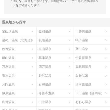
下回らない場合もございます）詳細は各パートナー毎の交換詳細ペ
ージをご確認ください。
温泉地から探す
定山渓温泉
登別温泉
十勝川温泉
湯の川温泉（北海道）
乳頭温泉
鳴子温泉
秋保温泉
東山温泉
蔵王温泉
銀山温泉
草津温泉
伊香保温泉
万座温泉
四万温泉
鬼怒川温泉
塩原温泉
野沢温泉
白骨温泉
月岡温泉
石和温泉
湯河原温泉
伊東温泉
修善寺温泉
下田温泉（静岡県）
和倉温泉
山中温泉
あわら温泉