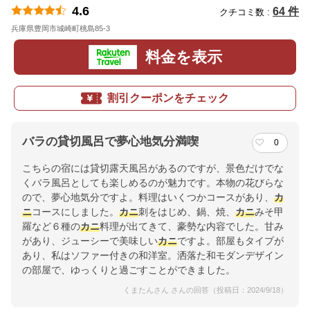
4.6
64 件
クチコミ数 :
兵庫県豊岡市城崎町桃島85-3
地図
料金を表示
割引クーポンをチェック
バラの貸切風呂で夢心地気分満喫
0
こちらの宿には貸切露天風呂があるのですが、景色だけでな
くバラ風呂としても楽しめるのが魅力です。本物の花びらな
ので、夢心地気分ですよ。料理はいくつかコースがあり、
カ
ニ
コースにしました。
カニ
刺をはじめ、鍋、焼、
カニ
みそ甲
羅など６種の
カニ
料理が出てきて、豪勢な内容でした。甘み
があり、ジューシーで美味しい
カニ
ですよ。部屋もタイプが
あり、私はソファー付きの和洋室。洒落た和モダンデザイン
の部屋で、ゆっくりと過ごすことができました。
くまたんさん さんの回答（投稿日：2024/9/18）