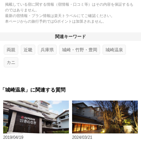
掲載している宿に関する情報（宿情報・口コミ等）はその内容を保証するも
のではありません。
最新の宿情報・プラン情報は楽天トラベルにてご確認ください。
本ページからの旅行予約ではGポイントは加算されません。
関連キーワード
両親
近畿
兵庫県
城崎・竹野・豊岡
城崎温泉
カニ
「城崎温泉」に関連する質問
2019/04/19
2024/03/21