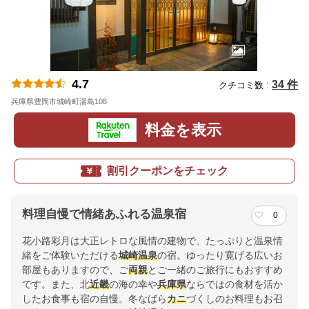
4.7
34 件
クチコミ数 :
兵庫県豊岡市城崎町湯島108
地図
料金を表示
割引クーポンをチェック
料理自慢で情緒あふれる温泉宿
0
花小路彩月は大正レトロな風情の建物で、たっぷりと温泉情
緒をご体験いただける
城崎温泉
の宿。ゆったり寛げる広いお
部屋もありますので、ご
両親
とご一緒のご旅行にもおすすめ
です。また、北
近畿
の海の幸や
兵庫県
ならではの食材を活か
したお食事も宿の自慢。冬なばら
カニ
づくしのお料理もお召