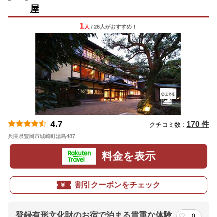
屋
1
人
/ 26人
が
おすすめ！
4.7
170 件
クチコミ数 :
兵庫県豊岡市城崎町湯島487
地図
料金を表示
割引クーポンをチェック
登録有形文化財のお宿で泊まる貴重な体験
0