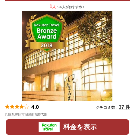
1
人
/ 26人
が
おすすめ！
4.0
37 件
クチコミ数 :
兵庫県豊岡市城崎町湯島728
地図
料金を表示