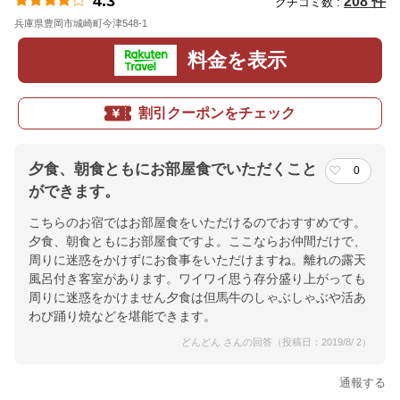
4.3
208 件
クチコミ数 :
兵庫県豊岡市城崎町今津548-1
地図
料金を表示
割引クーポンをチェック
夕食、朝食ともにお部屋食でいただくこと
0
ができます。
こちらのお宿ではお部屋食をいただけるのでおすすめです。
夕食、朝食ともにお部屋食ですよ。ここならお仲間だけで、
周りに迷惑をかけずにお食事をいただけますね。離れの露天
風呂付き客室があります。ワイワイ思う存分盛り上がっても
周りに迷惑をかけません夕食は但馬牛のしゃぶしゃぶや活あ
わび踊り焼などを堪能できます。
どんどん さんの回答（投稿日：2019/8/ 2）
通報する