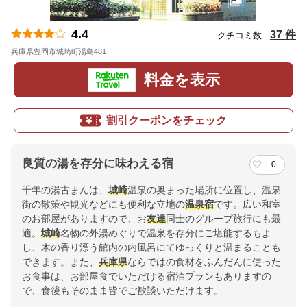
4.4
37 件
クチコミ数 :
兵庫県豊岡市城崎町湯島481
地図
料金を表示
割引クーポンをチェック
良質の湯を存分に味わえる宿
0
千年の湯古まんは、
城崎
温泉の奥まった場所に位置し、温泉
街の散策や観光などにも便利な立地の
温泉宿
です。広い和室
のお部屋がありますので、お
友達
同士のグループ旅行にも最
適。
城崎
名物の外湯めぐりで温泉を存分にご堪能するもよ
し、木の香り漂う館内の内風呂にてゆっくりと温まることも
できます。また、
兵庫県
ならではの食材をふんだんに使った
お食事は、お部屋食でいただける宿泊プランもありますの
で、食後もそのまま皆でご歓談いただけます。