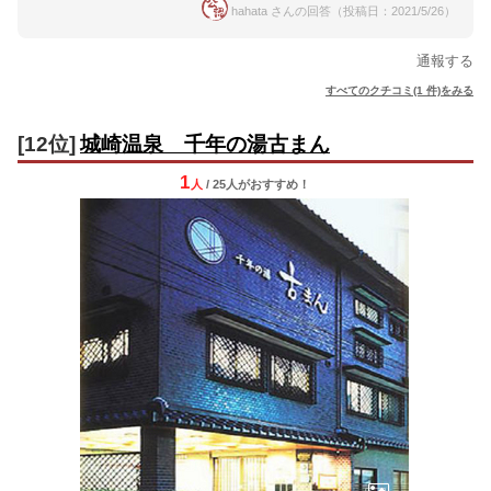
hahata さんの回答（投稿日：2021/5/26）
通報する
すべてのクチコミ(1 件)をみる
[12位]
城崎温泉 千年の湯古まん
1
人
/ 25人
が
おすすめ！