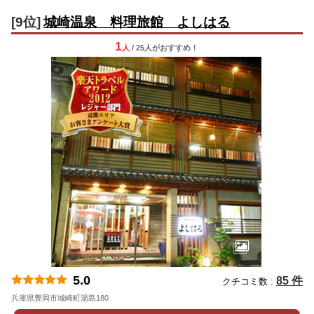
[9位]
城崎温泉 料理旅館 よしはる
1
人
/ 25人
が
おすすめ！
5.0
85 件
クチコミ数 :
兵庫県豊岡市城崎町湯島180
地図