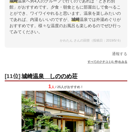
城崎
温泉へ男4人のグループで行くのであれば「ときわ別
館」がおすすめです。夕食・朝食ともに部屋出しで食べるこ
とができ、ワイワイやれると思います。温泉を楽しみたいの
であれば、内湯もいいのですが、
城崎
温泉では外湯めぐりが
おすすめです。様々な温度のお風呂も楽しめるのでぜひ行っ
てみてください。
かわたん さんの回答（投稿日：2019/5/ 6）
通報する
すべてのクチコミ(1 件)をみる
[11位]
城崎温泉 しののめ荘
1
人
/ 25人
が
おすすめ！