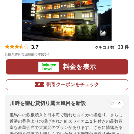
3.7
33 件
クチコミ数 :
兵庫県豊岡市城崎町今津570-4
地図
料金を表示
割引クーポンをチェック
川畔を望む貸切り露天風呂を新設
0
但馬牛の鉄板焼きと日本海で獲れた白イカの姿造り、さらに
近港の香住より水揚げされた紅ズワイカニ１杯付きの品数豊
富な豪華会席で大満足のプランがあります。さらに情緒ある
湯の街を何度でも楽しんでいただける無料外湯巡り券(チェッ