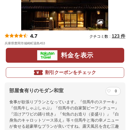
4.7
123 件
クチコミ数 :
兵庫県豊岡市城崎町湯島453
地図
料金を表示
割引クーポンをチェック
部屋食有りのモダン和室
0
食事が欲張りプランとなっています。『但馬牛のステーキ』
『但馬牛しゃぶしゃぶ』『但馬牛の自家製ビーフシチュー』
『活けアワビの踊り焼き』『旬魚のお造り（姿盛り）』『白
身魚のキャロットソース添え』等々但馬牛と海の幸メニュー
が食せる超豪華なプランが良いですね。露天風呂を含む三趣