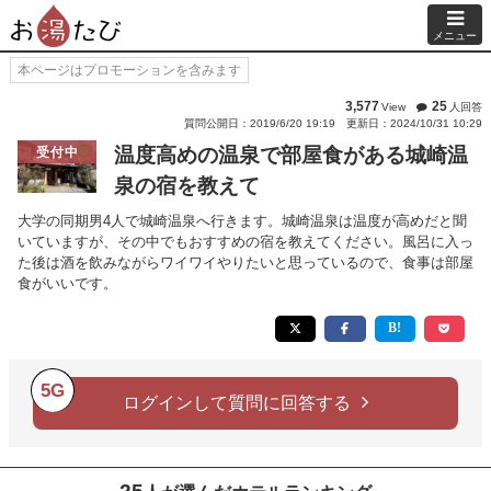
メニュー
本ページはプロモーションを含みます
3,577
25
View
人回答
質問公開日：2019/6/20 19:19
更新日：2024/10/31 10:29
温度高めの温泉で部屋食がある城崎温
受付中
泉の宿を教えて
大学の同期男4人で城崎温泉へ行きます。城崎温泉は温度が高めだと聞
いていますが、その中でもおすすめの宿を教えてください。風呂に入っ
た後は酒を飲みながらワイワイやりたいと思っているので、食事は部屋
食がいいです。
5G
ログインして質問に回答する