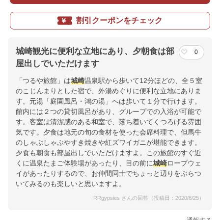
割引クーポンをチェック
城崎観光に便利な立地にあり、夕朝食は部
0
屋出しでいただけます
「つるや旅館」は
城崎
温泉駅から歩いて12分ほどの、全５室
のこじんまりとした宿で、外湯めぐりに便利な立地にありま
す。元湯「庭園風呂・鴻の湯」へは歩いて１分で行けます。
館内には２つの貸切風呂があり、グループでの入浴が可能で
す。客室は清潔感のある和室で、落ち着いてくつろげる雰囲
気です。夕食は地元の旬の食材を使った会席料理で、但馬牛
のしゃぶしゃぶやすき焼きや紅ズワイガニが堪能できます。
夕食も朝食も部屋出しでいただけますよ。この旅館のすぐ近
くに温泉たまご体験場があったり、目の前に
城崎
ロープウェ
イがあったりするので、お仲間同士でちょっと辺りをぶらつ
いてみるのも楽しいと思いますよ。
RRgypsies さんの回答（投稿日：2020/8/25）