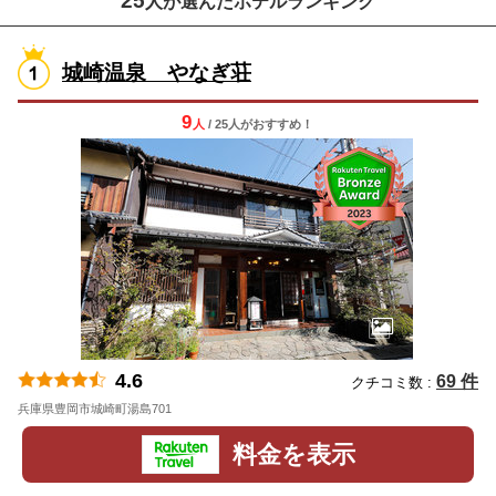
25
人が選んだホテルランキング
城崎温泉 やなぎ荘
9
人
/ 25人
が
おすすめ！
4.6
69 件
クチコミ数 :
兵庫県豊岡市城崎町湯島701
地図
料金を表示