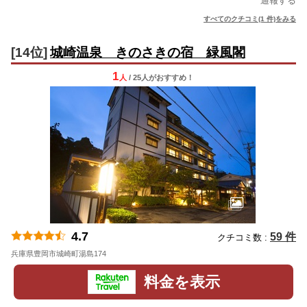
通報する
すべてのクチコミ(1 件)をみる
[14位]
城崎温泉 きのさきの宿 緑風閣
1
人
/ 25人
が
おすすめ！
4.7
59 件
クチコミ数 :
兵庫県豊岡市城崎町湯島174
地図
料金を表示