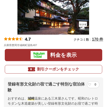
4.7
170 件
クチコミ数 :
兵庫県豊岡市城崎町湯島487
地図
料金を表示
割引クーポンをチェック
登録有形文化財の宿で過ごす特別な宿泊体
0
験
おすすめは、
城崎
温泉にある三木屋さんです。昭和のレトロ
モダンな木造建築が美しい登録有形文化財のお宿で過ごす時