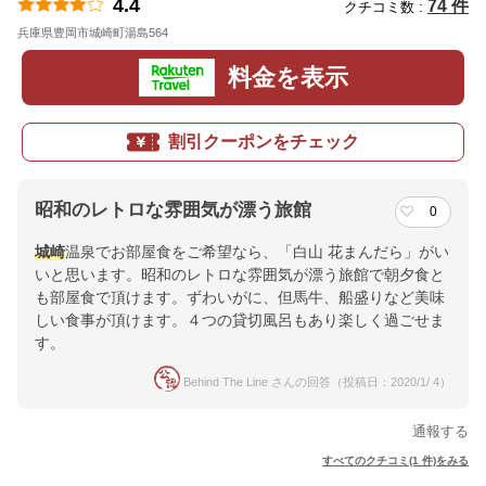
4.4
74 件
クチコミ数 :
兵庫県豊岡市城崎町湯島564
地図
料金を表示
割引クーポンをチェック
昭和のレトロな雰囲気が漂う旅館
0
城崎
温泉でお部屋食をご希望なら、「白山 花まんだら」がい
いと思います。昭和のレトロな雰囲気が漂う旅館で朝夕食と
も部屋食で頂けます。ずわいがに、但馬牛、船盛りなど美味
しい食事が頂けます。４つの貸切風呂もあり楽しく過ごせま
す。
Behind The Line さんの回答（投稿日：2020/1/ 4）
通報する
すべてのクチコミ(1 件)をみる