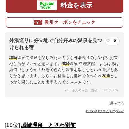
料金を表示
割引クーポンをチェック
外湯巡りに好立地で自分好みの温泉を見つ
0
けられる宿
城崎
温泉で温泉を楽しみたいのなら外湯巡りのしやすい好立
地な宿が良いかと思います。
城崎
温泉 料理旅館 よしはるは
如何でしょうか？外湯で色んな温泉を楽しむという選択もあ
りかと思います。さらにお料理もお部屋で食べられ
友達
とし
っかり楽しむことが出来るのでオススメです。
ysm さんの回答（投稿日：2019/5/ 9）
通報する
すべてのクチコミ(1 件)をみる
[10位]
城崎温泉 ときわ別館