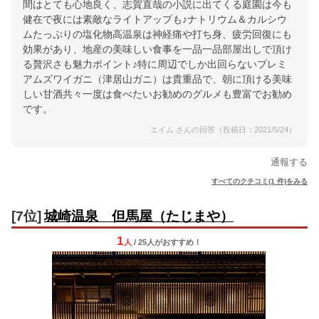
間はとても心地良く、志賀直哉の小説に出てくる庭園は今も
健在で夜には素敵なライトアップも♪ナトリウム＆カルシウ
ムたっぷりの塩化物高温泉は神経痛や打ち身、疲労回復にも
効果があり、地産の美味しい食事を一品一品部屋出しで頂け
る贅沢さも魅力ポイント♪特に周辺でしか出回らないプレミ
アムズワイガニ（津居山ガニ）は貴重品で、朝に頂ける美味
しい甘酒共々一度は食べたいお勧めのグルメも豊富でお勧め
です。
エイム さんの回答（投稿日：2021/5/24）
通報する
すべてのクチコミ(1 件)をみる
[7位]
城崎温泉 但馬屋（たじまや）
1
人
/ 25人
が
おすすめ！