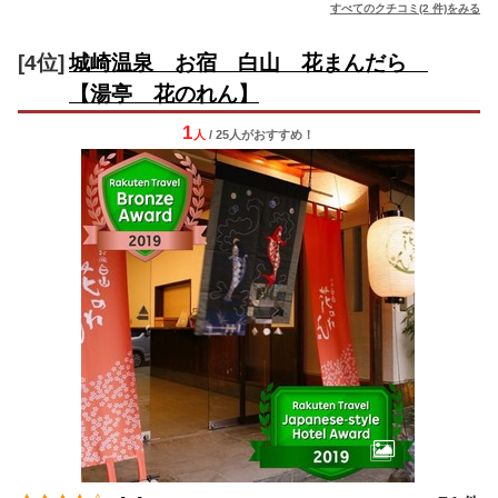
すべてのクチコミ(2 件)をみる
[4位]
城崎温泉 お宿 白山 花まんだら
【湯亭 花のれん】
1
人
/ 25人
が
おすすめ！