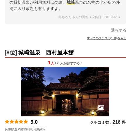
の貸切温泉が利用無料は勿論、
城崎
温泉の名物の七か所の外
湯に入り放題も有りますよ。
一郎ちゃん さんの回答（投稿日：2019/6/23）
通報する
すべてのクチコミ(1 件)をみる
[8位]
城崎温泉 西村屋本館
1
人
/ 25人
が
おすすめ！
5.0
216 件
クチコミ数 :
兵庫県豊岡市城崎町湯島469
地図