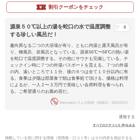
割引クーポンをチェック
源泉５０℃以上の湯を蛇口の水で温度調整
0
する珍しい風呂だ！
趣向異なる二つの大浴場が有り、ともに内湯と露天風呂が有
り、檜風呂、岩風呂となっている。源泉56℃〜58℃の熱い湯
を蛇口で温度調整する。その他にサウナも完備している。チ
ェックイン時に７つの外湯パスポートを貰える。７つの外湯
の内、遠いところで１１分、後の６つは全て１０分以内に有
る。食事は夕陽は部屋食で朝は食事処で頂ける。価格は料理
によるが、一人２〜３万円で美味しい会席料理を食べられ
る。ご希望通りのお薦め宿だ。
Shinryuken さんの回答（投稿日：2023/3/13）
通報する
すべてのクチコミ(1 件)をみる
掲載している宿に関する情報（宿情報・口コミ等）はその内容を保証するも