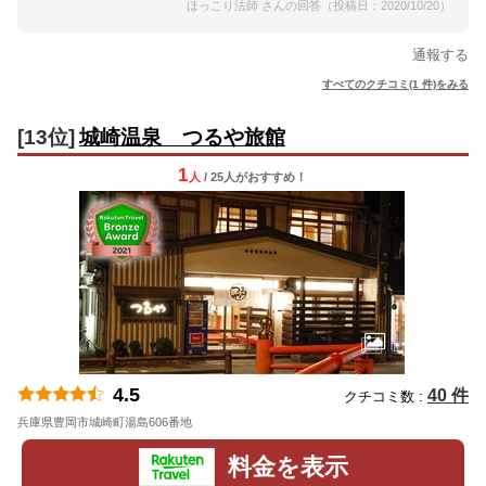
ほっこり法師 さんの回答（投稿日：2020/10/20）
通報する
すべてのクチコミ(1 件)をみる
[13位]
城崎温泉 つるや旅館
1
人
/ 25人
が
おすすめ！
4.5
40 件
クチコミ数 :
兵庫県豊岡市城崎町湯島606番地
地図
料金を表示