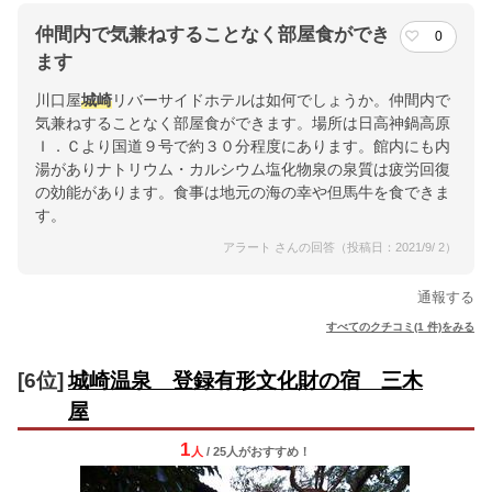
仲間内で気兼ねすることなく部屋食ができ
0
ます
川口屋
城崎
リバーサイドホテルは如何でしょうか。仲間内で
気兼ねすることなく部屋食ができます。場所は日高神鍋高原
Ｉ．Ｃより国道９号で約３０分程度にあります。館内にも内
湯がありナトリウム・カルシウム塩化物泉の泉質は疲労回復
の効能があります。食事は地元の海の幸や但馬牛を食できま
す。
アラート さんの回答（投稿日：2021/9/ 2）
通報する
すべてのクチコミ(1 件)をみる
[6位]
城崎温泉 登録有形文化財の宿 三木
屋
1
人
/ 25人
が
おすすめ！