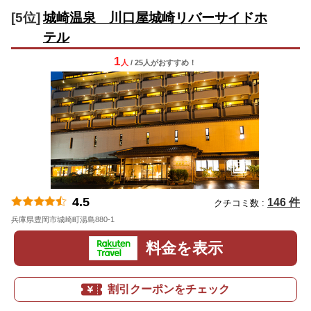
[5位]
城崎温泉 川口屋城崎リバーサイドホ
テル
1
人
/ 25人
が
おすすめ！
4.5
146 件
クチコミ数 :
兵庫県豊岡市城崎町湯島880-1
地図
料金を表示
割引クーポンをチェック