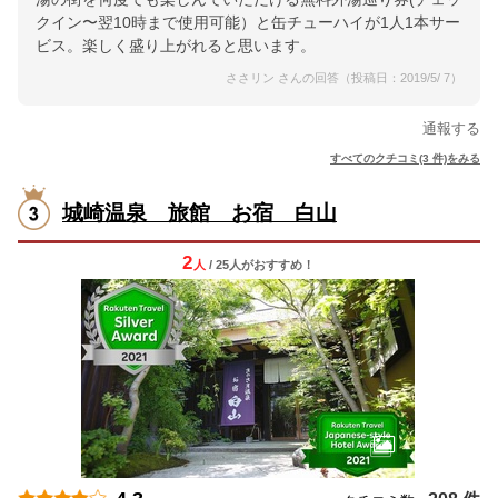
クイン〜翌10時まで使用可能）と缶チューハイが1人1本サー
ビス。楽しく盛り上がれると思います。
ささリン さんの回答（投稿日：2019/5/ 7）
通報する
すべてのクチコミ(3 件)をみる
城崎温泉 旅館 お宿 白山
2
人
/ 25人
が
おすすめ！