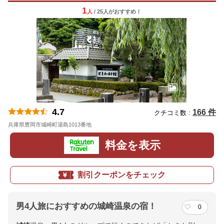
1
人
/ 25人
が
おすすめ！
4.7
166 件
クチコミ数 :
兵庫県豊岡市城崎町湯島1013番地
地図
料金を表示
割引クーポンをチェック
男4人旅におすすめの城崎温泉の宿！
0