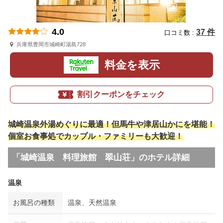
4.0
37 件
口コミ数 :
兵庫県豊岡市城崎町湯島728
料金を表示
割引クーポンをチェック
城崎温泉外湯めぐりに最適！但馬牛や津居山かにを堪能！
個室お食事処でカップル・ファミリーも大歓迎！
「城崎温泉 料理旅館 翠山荘」のホテル詳細
温泉
お風呂の種類
温泉、天然温泉