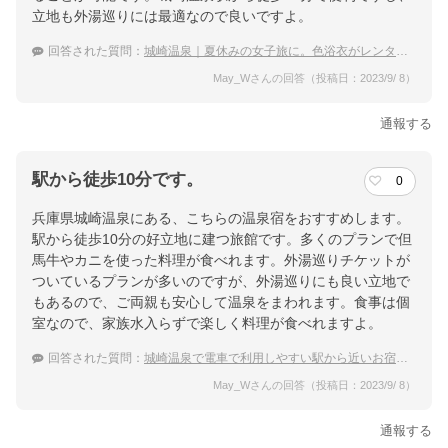
立地も外湯巡りには最適なので良いですよ。
回答された質問：
城崎温泉｜夏休みの女子旅に。色浴衣がレンタルできる温泉宿は？
May_Wさんの回答（投稿日：2023/9/ 8）
通報する
駅から徒歩10分です。
0
兵庫県城崎温泉にある、こちらの温泉宿をおすすめします。
駅から徒歩10分の好立地に建つ旅館です。多くのプランで但
馬牛やカニを使った料理が食べれます。外湯巡りチケットが
ついているプランが多いのですが、外湯巡りにも良い立地で
もあるので、ご両親も安心して温泉をまわれます。食事は個
室なので、家族水入らずで楽しく料理が食べれますよ。
回答された質問：
城崎温泉で電車で利用しやすい駅から近いお宿はありますか。
May_Wさんの回答（投稿日：2023/9/ 8）
通報する