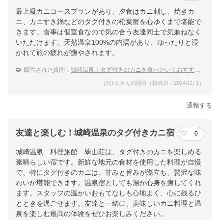
最上級カニコースプランがあり、夕食はカニ刺し、焼きカ
ニ、カニすき鍋などのタグ付きの松葉蟹を心ゆくまで堪能で
きます。食事は個室食なので気の合う友達同士で気兼ねなく
いただけます。天然温泉100%の内湯があり、ゆったりと浸
かれて旅の疲れが癒やされます。
回答された質問：
城崎温泉｜タグ付きのカニを食べたい！おすすめの宿は？
ひひんさんの回答（投稿日：2024/11/ 1）
通報する
友達と楽しむ！城崎温泉のタグ付きカニ宿
0
城崎温泉 料理旅館 翠山荘は、タグ付きのカニを楽しめる
素晴らしい宿です。新鮮な地元の食材を使用した料理が自慢
で、特にタグ付きのカニは、甘みと旨みが際立ち、贅沢な味
わいが堪能できます。温泉宿としても湯が心身を癒してくれ
ます。スタッフの温かいおもてなしも心地よく、心に残るひ
とときを過ごせます。友達と一緒に、美味しいカニ料理と温
泉を楽しむ最高の体験をぜひお楽しみください。