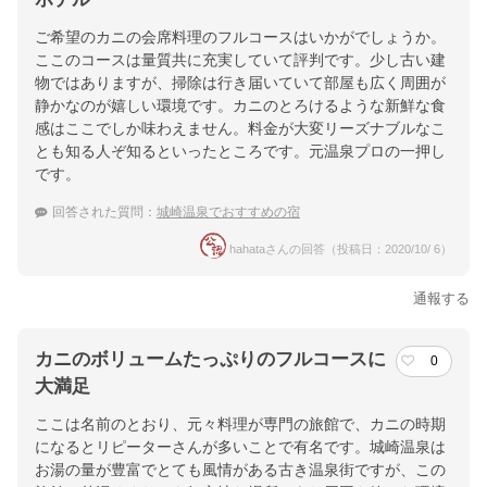
ご希望のカニの会席料理のフルコースはいかがでしょうか。
ここのコースは量質共に充実していて評判です。少し古い建
物ではありますが、掃除は行き届いていて部屋も広く周囲が
静かなのが嬉しい環境です。カニのとろけるような新鮮な食
感はここでしか味わえません。料金が大変リーズナブルなこ
とも知る人ぞ知るといったところです。元温泉プロの一押し
です。
回答された質問：
城崎温泉でおすすめの宿
hahataさんの回答（投稿日：2020/10/ 6）
通報する
カニのボリュームたっぷりのフルコースに
0
大満足
ここは名前のとおり、元々料理が専門の旅館で、カニの時期
になるとリピーターさんが多いことで有名です。城崎温泉は
お湯の量が豊富でとても風情がある古き温泉街ですが、この