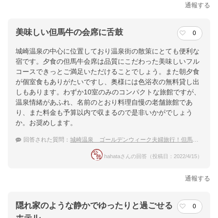
通報する
美味しい但馬牛の会席に舌鼓
0
城崎温泉の中心に位置しており温泉街の散策にとても便利な
宿です。夕食の但馬牛会席は品質にこだわった美味しいフル
コースできっとご満足いただけることでしょう。また朝夕食
が個室食もありがたいですし、奥様には色浴衣の無料貸し出
しもあります。わずか10室のみのコンパクトな旅館ですが、
温泉情緒があふれ、名前のとおり料理自慢の老舗旅館であ
り、また料金も予算以内で収まるので是非いかがでしょう
か。お奨めします。
回答された質問：
城崎温泉 ゴールデンウィーク夫婦旅行！但馬牛が食べられる宿は？
hahataさんの回答（投稿日：2022/4/15）
通報する
隠れ家のような静かでゆったりと過ごせる
0
ホテル