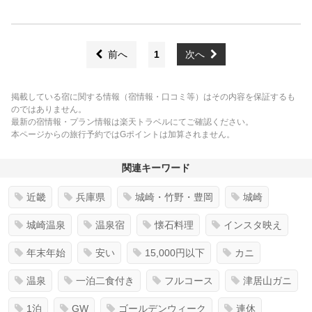
前へ
1
次へ
掲載している宿に関する情報（宿情報・口コミ等）はその内容を保証するも
のではありません。
最新の宿情報・プラン情報は楽天トラベルにてご確認ください。
本ページからの旅行予約ではGポイントは加算されません。
関連キーワード
近畿
兵庫県
城崎・竹野・豊岡
城崎
城崎温泉
温泉宿
懐石料理
インスタ映え
年末年始
安い
15,000円以下
カニ
温泉
一泊二食付き
フルコース
津居山ガニ
1泊
GW
ゴールデンウィーク
連休