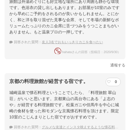
旅館は外湯めぐりにも好立地な場所にあり周囲も静かな環境
です。色浴衣の貸し出しもあります。お部屋が10室のみです
から早めにご予約をされるのが良いかもしれません。とにか
く、和と洋を取り混ぜた見事な会席、そして冬場の新鮮なボ
リュームたっぷりのカニ会席に舌づつみをうつことまちがい
ありません。もと温泉プロの一押しです。
回答された質問：
友人3名でおもいっきりカニを食べたい
hahataさんの回答（投稿日：2020/9/30）
通報する
京都の料理旅館が経営する宿です。
0
城崎温泉で懐石料理ということでしたら、「料理旅館 翠山
荘」がいいと思います。京都東山の高台寺にある「よ志の
や」が経営する料理旅館です。松葉ガニや但馬牛を中心に城
崎の食材を使った和モダンな京風懐石料理を頂けます。限定
10室のこじんまりとした宿ですがおすすめです。
回答された質問：
グルメな友達とインスタ映えするような懐石料理の城崎温泉の宿に泊まりたい。おすすめの宿はありますか？