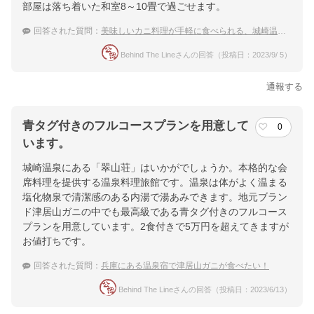
部屋は落ち着いた和室8～10畳で過ごせます。
回答された質問：
美味しいカニ料理が手軽に食べられる、城崎温泉のおすすめ温泉宿を教えてください。
Behind The Lineさんの回答（投稿日：2023/9/ 5）
通報する
青タグ付きのフルコースプランを用意して
0
います。
城崎温泉にある「翠山荘」はいかがでしょうか。本格的な会
席料理を提供する温泉料理旅館です。温泉は体がよく温まる
塩化物泉で清潔感のある内湯で湯あみできます。地元ブラン
ド津居山ガニの中でも最高級である青タグ付きのフルコース
プランを用意しています。2食付きで5万円を超えてきますが
お値打ちです。
回答された質問：
兵庫にある温泉宿で津居山ガニが食べたい！
Behind The Lineさんの回答（投稿日：2023/6/13）