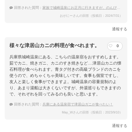
回答された質問：
家族で城崎温泉にお正月に行きますが、のんびり出来る宿があれば教えて下さい。
おがにーさんの回答（投稿日：2024/7/31）
通報する
様々な津居山カニの料理が食べれます。
0
兵庫県城崎温泉にある、こちらの温泉宿をおすすめします。
茹でカニ、焼きガニ、カニのすき焼きなど....津居山カニの懐
石料理が食べられます。青タグ付きの高級ブランドのカニを
使うので、めちゃくちゃ美味しいです。食事も個室ですし、
友人と楽しく食事ができますよ。城崎温泉の容量規制のよ
り、あまり湯船は大きくないですが、外湯巡りもできますの
で、それぞれを回ってみるのも良いと思います。
回答された質問：
兵庫にある温泉宿で津居山ガニが食べたい！
May_Wさんの回答（投稿日：2023/9/10）
通報する