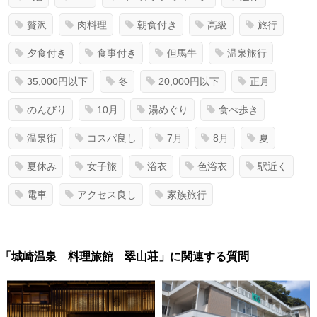
贅沢
肉料理
朝食付き
高級
旅行
夕食付き
食事付き
但馬牛
温泉旅行
35,000円以下
冬
20,000円以下
正月
のんびり
10月
湯めぐり
食べ歩き
温泉街
コスパ良し
7月
8月
夏
夏休み
女子旅
浴衣
色浴衣
駅近く
電車
アクセス良し
家族旅行
「城崎温泉 料理旅館 翠山荘」に関連する質問