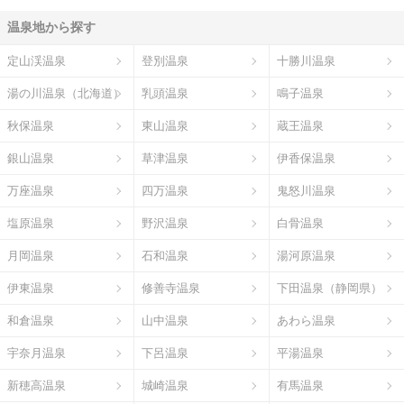
温泉地から探す
定山渓温泉
登別温泉
十勝川温泉
湯の川温泉（北海道）
乳頭温泉
鳴子温泉
秋保温泉
東山温泉
蔵王温泉
銀山温泉
草津温泉
伊香保温泉
万座温泉
四万温泉
鬼怒川温泉
塩原温泉
野沢温泉
白骨温泉
月岡温泉
石和温泉
湯河原温泉
伊東温泉
修善寺温泉
下田温泉（静岡県）
和倉温泉
山中温泉
あわら温泉
宇奈月温泉
下呂温泉
平湯温泉
新穂高温泉
城崎温泉
有馬温泉