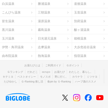
白浜温泉
勝浦温泉
道後温泉
こんぴら温泉
三朝温泉
玉造温泉
皆生温泉
湯原温泉
別府温泉
黒川温泉
霧島温泉
酸ヶ湯温泉
玉川温泉
日光湯元温泉
箱根温泉
伊勢・鳥羽温泉
志摩温泉
大歩危祖谷温泉
由布院温泉
熱海温泉
指宿温泉
お湯たびとは
ご利用ガイド
Ｇポイント
Ｇランキング
だれどこ
ocruyo
お湯たび
わたしと、暮らし。
キテミヨ
ベストオイシー
モノスポ
野に行く。
カウナラ
ミツケヨ
たびゆかし
Ｇ-Ranking 推し活
食pin by Ｇ-Ranking
ハーブ酒のススメ