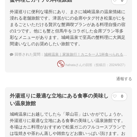
0
外湯巡りに便利な場所にあり、まさに城崎温泉の温泉情緒に
浸れる老舗旅館です。津居がにの会席やタグ付き松葉がにを
まるごといただける贅沢な蟹満喫プランがある料理自慢の宿
の1つです。他にも蟹と但馬牛をコラボした会席プラン等多
彩なメニューがあります。城崎温泉で至高の蟹料理に大満足
間違いなしのお奨めしたい旅館です。
回答された質問：
城崎温泉｜家族旅行！カニを一人1杯食べられる宿のおすすめは？
hahataさんの回答（投稿日：2024/9/27）
通報する
外湯巡りに最適な立地にある食事の美味し
0
い温泉旅館
城崎温泉にお越しでしたら「翠山荘」はいかがでしょうか。
外湯巡りに最適な立地にある食事の美味しい温泉旅館です。
冬場はカニ料理がおすすめで松葉ガニのフルコースプランで
は塩焼きや茶わん蒸しや雑炊などお腹いっぱい頂けます。お