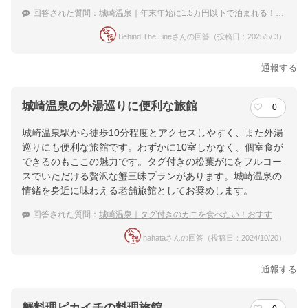
回答された質問：
城崎温泉｜年末年始に1.5万円以下で泊まれる！おすすめの安い宿は？
Behind The Lineさんの回答（投稿日：2025/5/ 3）
通報する
城崎温泉の外湯巡りに便利な旅館
0
城崎温泉駅から徒歩10分程度とアクセスしやすく、また外湯
巡りにも便利な旅館です。わずかに10室しかなく、個室食が
できるのもここの魅力です。タグ付きの松葉がにをフルコー
スでいただける贅沢な蟹三昧プランがあります。城崎温泉の
情緒を身近に味わえる老舗旅館としてお奨めします。
回答された質問：
城崎温泉｜タグ付きのカニを食べたい！おすすめの宿は？
hahataさんの回答（投稿日：2024/10/20）
通報する
蟹料理ピカイチの料理旅館