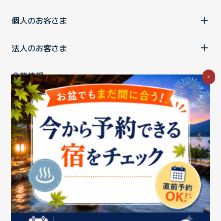
個人のお客さま
法人のお客さま
企業情報
×
ご利用中の方
お問い合わせ
消費税の表示
ウェブアクセシビリティの取り組み
個人情報保護ポリシー
プライバシーポータル
Cookieポリシー
特定商取引法に基づく表記
情報セキュリティ基本方針
商標について
BIGLOBEトップ