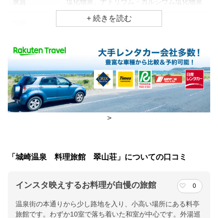
泉質
塩化物泉、ナトリウム・カルシウム塩化物泉
効能
神経痛、慢性消化器病
食事場所
朝食
個室
夕食
個室
チェックイン・チェックアウト時間
>
チェックイン
15:00(最終チェックイン：17:00)
チェックアウ
10:00
「城崎温泉 料理旅館 翠山荘」についての口コミ
ト
インスタ映えするお料理が自慢の旅館
0
交通アクセス
温泉街の本通りから少し路地を入り、小高い場所にある料亭
城崎温泉駅より徒歩にて約１２分ほどかかります。 車の方は、
旅館です。わずか10室で落ち着いた和室が中心です。外湯巡
北近畿豊岡道（豐岡出石ＩＣ）を降りてから約３０分で当館着。