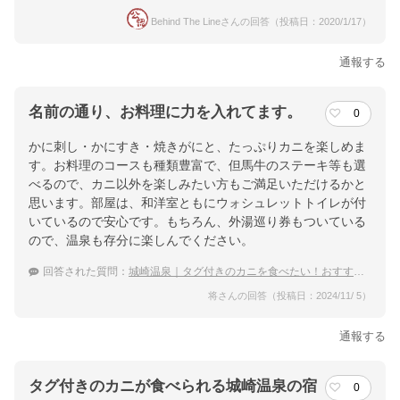
Behind The Lineさんの回答（投稿日：2020/1/17）
通報する
名前の通り、お料理に力を入れてます。
0
かに刺し・かにすき・焼きがにと、たっぷりカニを楽しめま
す。お料理のコースも種類豊富で、但馬牛のステーキ等も選
べるので、カニ以外を楽しみたい方もご満足いただけるかと
思います。部屋は、和洋室ともにウォシュレットトイレが付
いているので安心です。もちろん、外湯巡り券もついている
ので、温泉も存分に楽しんでください。
回答された質問：
城崎温泉｜タグ付きのカニを食べたい！おすすめの宿は？
将さんの回答（投稿日：2024/11/ 5）
通報する
タグ付きのカニが食べられる城崎温泉の宿
0