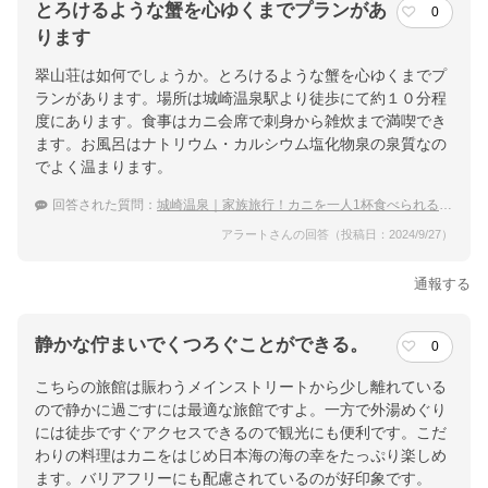
とろけるような蟹を心ゆくまでプランがあ
0
ります
翠山荘は如何でしょうか。とろけるような蟹を心ゆくまでプ
ランがあります。場所は城崎温泉駅より徒歩にて約１０分程
度にあります。食事はカニ会席で刺身から雑炊まで満喫でき
ます。お風呂はナトリウム・カルシウム塩化物泉の泉質なの
でよく温まります。
回答された質問：
城崎温泉｜家族旅行！カニを一人1杯食べられる宿のおすすめは？
アラートさんの回答（投稿日：2024/9/27）
通報する
静かな佇まいでくつろぐことができる。
0
こちらの旅館は賑わうメインストリートから少し離れている
ので静かに過ごすには最適な旅館ですよ。一方で外湯めぐり
には徒歩ですぐアクセスできるので観光にも便利です。こだ
わりの料理はカニをはじめ日本海の海の幸をたっぷり楽しめ
ます。バリアフリーにも配慮されているのが好印象です。