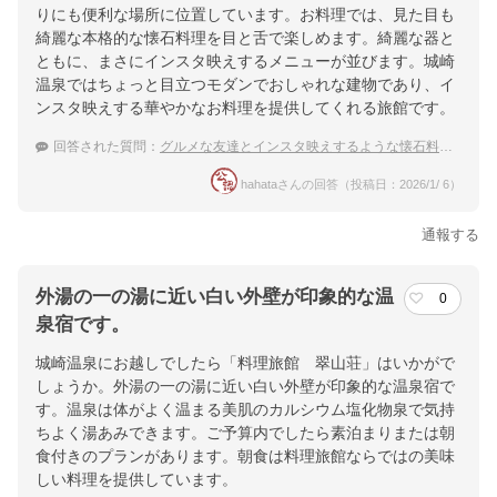
りにも便利な場所に位置しています。お料理では、見た目も
綺麗な本格的な懐石料理を目と舌で楽しめます。綺麗な器と
提供：楽天トラベル
ともに、まさにインスタ映えするメニューが並びます。城崎
楽天トラベルで
温泉ではちょっと目立つモダンでおしゃれな建物であり、イ
ンスタ映えする華やかなお料理を提供してくれる旅館です。
ホテル詳細を詳しく見る
回答された質問：
グルメな友達とインスタ映えするような懐石料理の城崎温泉の宿に泊まりたい。おすすめの宿はありますか？
hahataさんの回答（投稿日：2026/1/ 6）
通報する
外湯の一の湯に近い白い外壁が印象的な温
0
泉宿です。
城崎温泉にお越しでしたら「料理旅館 翠山荘」はいかがで
しょうか。外湯の一の湯に近い白い外壁が印象的な温泉宿で
す。温泉は体がよく温まる美肌のカルシウム塩化物泉で気持
ちよく湯あみできます。ご予算内でしたら素泊まりまたは朝
食付きのプランがあります。朝食は料理旅館ならではの美味
しい料理を提供しています。