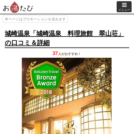
メニュー
本ページはプロモーションを含みます
城崎温泉「城崎温泉 料理旅館 翠山荘」
の口コミ＆詳細
37
人
が
おすすめ！