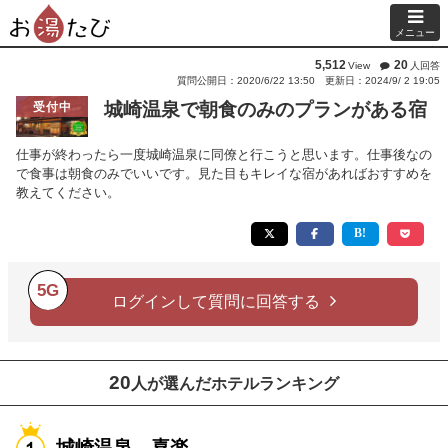
メニュー
5,512
20
View
人回答
質問公開日：2020/6/22 13:50
更新日：2024/9/ 2 19:05
城崎温泉で朝食のみのプランがある宿
受付中
仕事が終わったら一度城崎温泉に同僚と行こうと思います。仕事後なの
で食事は朝食のみでいいです。見た目もキレイな宿があればおすすめを
教えてください。
5G
ログインして質問に回答する
20
人が選んだホテルランキング
城崎温泉 喜楽