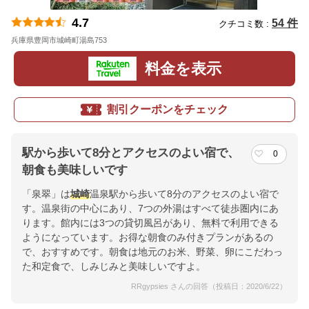
4.7
54 件
クチコミ数 :
兵庫県豊岡市城崎町湯島753
地図
料金を表示
割引クーポンをチェック
駅から歩いて8分とアクセスのよい宿で、
0
朝食も美味しいです
「泉翠」は
城崎
温泉駅から歩いて8分のアクセスのよい宿で
す。温泉街の中心にあり、7つの外湯はすべて徒歩圏内にあ
ります。館内には3つの貸切風呂があり、無料で利用できる
ようになっています。お得な朝食のみ付きプランがあるの
で、おすすめです。朝食は地元のお米、野菜、卵にこだわっ
た和定食で、しみじみと美味しいですよ。
RRgypsies さんの回答（投稿日：2020/6/22）