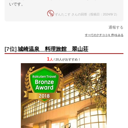
いです。
ずんたこす さんの回答（投稿日：2024/9/ 2）
通報する
すべてのクチコミ(1 件)をみる
[7位]
城崎温泉 料理旅館 翠山荘
1
人
/ 20人
が
おすすめ！