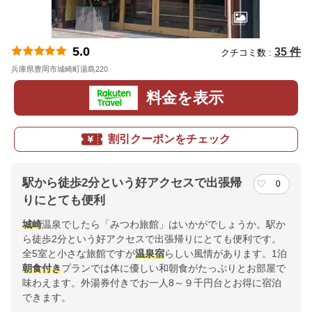
5.0
35 件
クチコミ数 :
兵庫県豊岡市城崎町湯島220
地図
料金を表示
割引クーポンをチェック
駅から徒歩2分という好アクセスで出張帰
0
りにとても便利
城崎
温泉でしたら「みつわ旅館」はいかがでしょうか。駅か
ら徒歩2分という好アクセスで出張帰りにとても便利です。
全5室と小さな旅館ですが
温泉宿
らしい風情があります。1泊
朝食付き
プランでは体に優しい和朝食がたっぷりとお部屋で
味わえます。外湯券付きでお一人8～９千円台とお得に宿泊
できます。