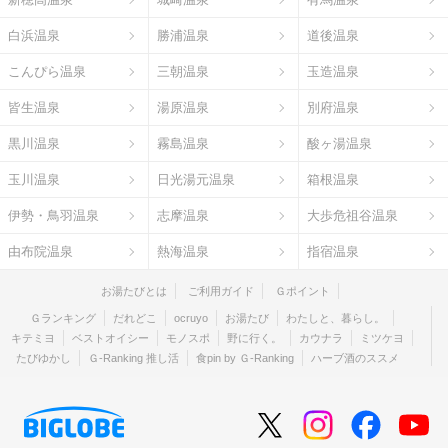
白浜温泉
勝浦温泉
道後温泉
こんぴら温泉
三朝温泉
玉造温泉
皆生温泉
湯原温泉
別府温泉
黒川温泉
霧島温泉
酸ヶ湯温泉
玉川温泉
日光湯元温泉
箱根温泉
伊勢・鳥羽温泉
志摩温泉
大歩危祖谷温泉
由布院温泉
熱海温泉
指宿温泉
お湯たびとは
ご利用ガイド
Ｇポイント
Ｇランキング
だれどこ
ocruyo
お湯たび
わたしと、暮らし。
キテミヨ
ベストオイシー
モノスポ
野に行く。
カウナラ
ミツケヨ
たびゆかし
Ｇ-Ranking 推し活
食pin by Ｇ-Ranking
ハーブ酒のススメ