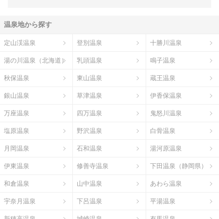
温泉地から探す
定山渓温泉
登別温泉
十勝川温泉
湯の川温泉（北海道）
乳頭温泉
鳴子温泉
秋保温泉
東山温泉
蔵王温泉
銀山温泉
草津温泉
伊香保温泉
万座温泉
四万温泉
鬼怒川温泉
塩原温泉
野沢温泉
白骨温泉
月岡温泉
石和温泉
湯河原温泉
伊東温泉
修善寺温泉
下田温泉（静岡県）
和倉温泉
山中温泉
あわら温泉
宇奈月温泉
下呂温泉
平湯温泉
新穂高温泉
城崎温泉
有馬温泉