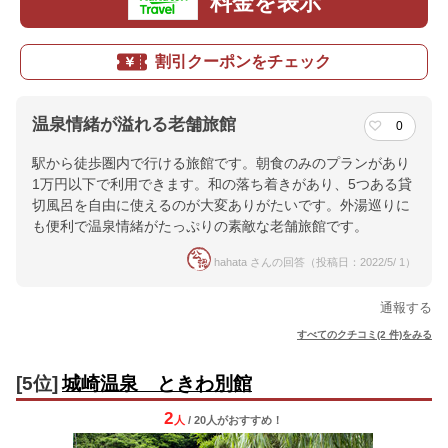
料金を表示
割引クーポンをチェック
温泉情緒が溢れる老舗旅館
0
駅から徒歩圏内で行ける旅館です。朝食のみのプランがあり
1万円以下で利用できます。和の落ち着きがあり、5つある貸
切風呂を自由に使えるのが大変ありがたいです。外湯巡りに
も便利で温泉情緒がたっぷりの素敵な老舗旅館です。
hahata さんの回答（投稿日：2022/5/ 1）
通報する
すべてのクチコミ(2 件)をみる
[5位]
城崎温泉 ときわ別館
2
人
/ 20人
が
おすすめ！