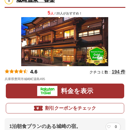
5
人
/ 20人
が
おすすめ！
4.6
194 件
クチコミ数 :
兵庫県豊岡市城崎町湯島495
地図
料金を表示
割引クーポンをチェック
1泊朝食プランのある城崎の宿。
0