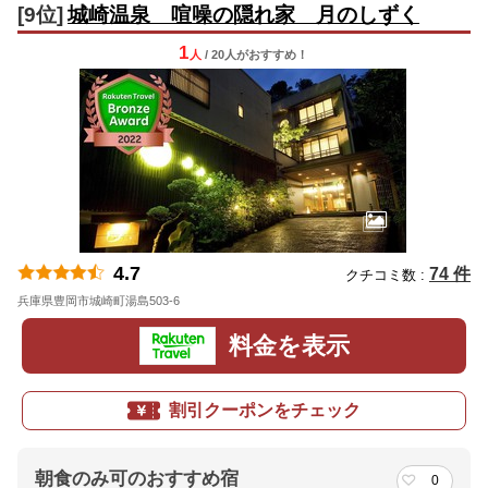
[9位]
城崎温泉 喧噪の隠れ家 月のしずく
1
人
/ 20人
が
おすすめ！
4.7
74 件
クチコミ数 :
兵庫県豊岡市城崎町湯島503-6
地図
料金を表示
割引クーポンをチェック
朝食のみ可のおすすめ宿
0