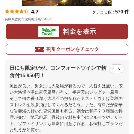
4.7
570 件
クチコミ数 :
兵庫県豊岡市城崎町湯島1016-2
地図
料金を表示
割引クーポンをチェック
日にち限定だが、コンフォートツインで朝
0
食付15,950円！
風呂が良い。男女別に大浴場が有るので、入替えは無い。広
い大浴場内湯に露天風呂が有り、半露天のジャグジー風呂、
そして檜の香り漂う大理石の敷かれたミストサウナは普段の
ストレスを吹き飛ばしてくれるだろう。また、有料だが豪華
な岩盤浴の付いた貸切風呂も有る。朝食は和洋７０種類の料
理が並び、地元但馬、丹後の食材を中心にフルーツやデザー
ト、ソフトドリンクも豊富に用意される。お値打ちプランだ
と思うが如何か。