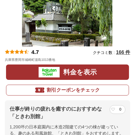
4.7
166 件
クチコミ数 :
兵庫県豊岡市城崎町湯島1013番地
地図
料金を表示
割引クーポンをチェック
仕事が終りの疲れを癒すのにおすすめな
0
「ときわ別館」
1,200坪の日本庭園内に木造2階建ての4つの棟が建ってい
る、趣のある和風旅館、「ときわ別館」をおすすめします。