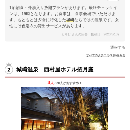
1泊朝食・外湯入り放題プランがあります。最終チェックイ
ンは、19時となります。お食事は、食事会場でいただけま
す。もともとは夕食に特化した
城崎
ならではの温泉です。女
性には色浴衣の貸出サービスがあります。
とりむ さんの回答（投稿日：2023/5/18）
通報する
すべてのクチコミ(5 件)をみる
城崎温泉 西村屋ホテル招月庭
3
人
/ 20人
が
おすすめ！