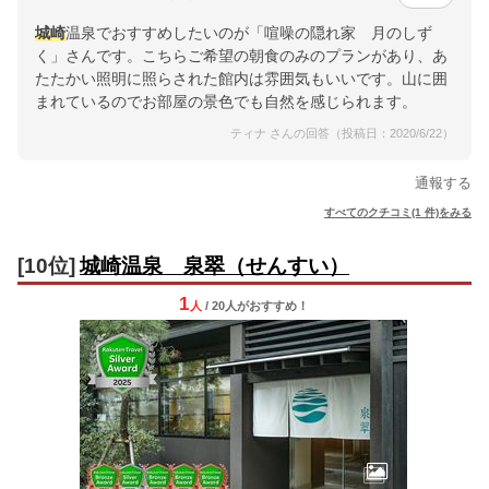
城崎
温泉でおすすめしたいのが「喧噪の隠れ家 月のしず
く」さんです。こちらご希望の朝食のみのプランがあり、あ
たたかい照明に照らされた館内は雰囲気もいいです。山に囲
まれているのでお部屋の景色でも自然を感じられます。
ティナ さんの回答（投稿日：2020/6/22）
通報する
すべてのクチコミ(1 件)をみる
[10位]
城崎温泉 泉翠（せんすい）
1
人
/ 20人
が
おすすめ！