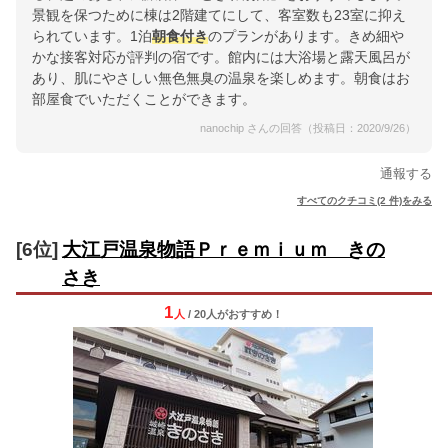
景観を保つために棟は2階建てにして、客室数も23室に抑え
られています。1泊
朝食付き
のプランがあります。きめ細や
かな接客対応が評判の宿です。館内には大浴場と露天風呂が
あり、肌にやさしい無色無臭の温泉を楽しめます。朝食はお
部屋食でいただくことができます。
nanochip さんの回答（投稿日：2020/9/26）
通報する
すべてのクチコミ(2 件)をみる
[6位]
大江戸温泉物語Ｐｒｅｍｉｕｍ きの
さき
1
人
/ 20人
が
おすすめ！