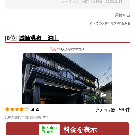
たすく さんの回答（投稿日：2020/11/15）
通報する
すべてのクチコミ(1 件)をみる
[8位]
城崎温泉 深山
1
人
/ 20人
が
おすすめ！
4.4
56 件
クチコミ数 :
兵庫県豊岡市城崎町湯島1011
地図
料金を表示