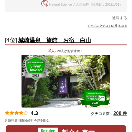
Natural Science さんの回答（投稿日：2022/1/31）
通報する
すべてのクチコミ(3 件)をみる
[4位]
城崎温泉 旅館 お宿 白山
2
人
/ 20人
が
おすすめ！
4.3
208 件
クチコミ数 :
兵庫県豊岡市城崎町今津548-1
地図