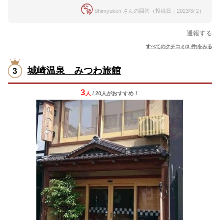
Shinryuken さんの回答（投稿日：2023/3/ 2）
通報する
すべてのクチコミ(3 件)をみる
城崎温泉 みつわ旅館
3
人
/ 20人
が
おすすめ！