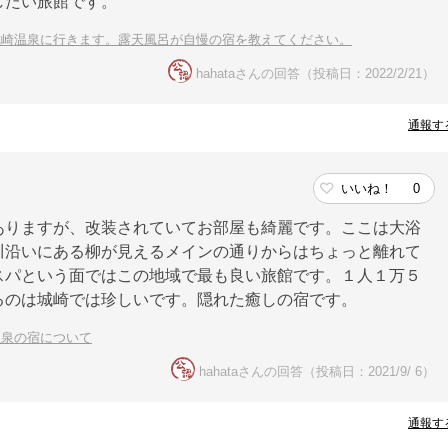
したい旅館です。
城崎温泉に行きます。露天風呂が自慢の宿を教えてください。
hahataさんの回答（投稿日：2022/2/21）
通報す
いいね！
0
ありますが、改装されていてお部屋も綺麗です。ここは大浴
川沿いにある柳が見えるメインの通りからはちょっと離れて
スパという面ではこの地域で最も良い旅館です。１人１万５
るのは城崎では珍しいです。隠れた癒しの宿です。
温泉の宿について
hahataさんの回答（投稿日：2021/9/ 6）
通報す