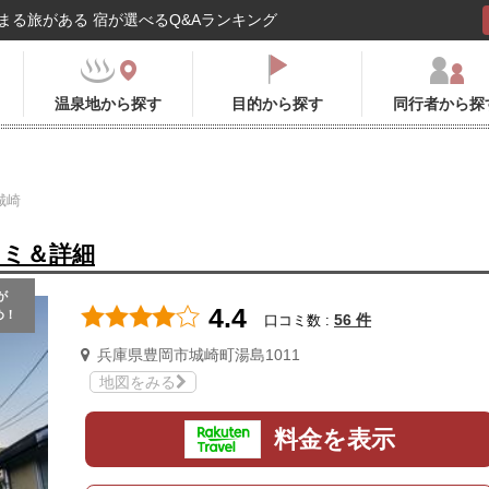
まる旅がある 宿が選べるQ&Aランキング
温泉地から探す
目的から探す
同行者から探
城崎
コミ＆詳細
が
4.4
め！
56 件
口コミ数 :
兵庫県豊岡市城崎町湯島1011
地図をみる
料金を表示