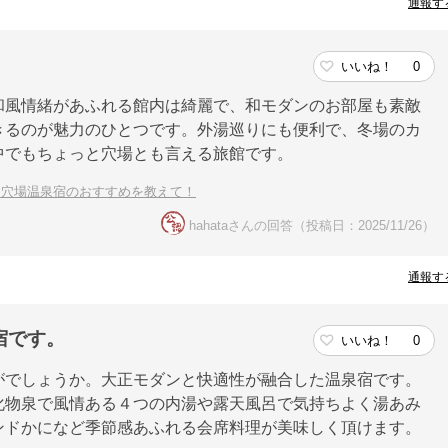
通報す
いいね！
0
和風情緒があふれる館内は綺麗で、和モダンのお部屋も素敵
きるのが魅力のひとつです。外湯巡りにも便利で、冬場のカ
中でもちょっと穴場とも言える旅館です。
る穴場温泉宿のおすすめを教えて！
hahataさんの回答（投稿日：2025/11/26）
通報す
宿です。
いいね！
0
がでしょうか。大正モダンと快適性が融合した温泉宿です。
化物泉で風情ある４つの内湯や露天風呂で気持ちよく湯あみ
ンドかになど季節感あふれる会席料理が美味しく頂けます。