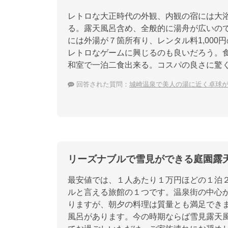
レトロな大正時代の外観、内観の宿には大
る。露天風呂含め、全般的に湯舟が広いの
には外湯が７箇所有り、レンタル料1,00
レトロなゲームに興じるのも良いだろう。
和室で一泊二食出来る。コスパの良さに驚
回答された質問：
城崎温泉で美人の湯に近く卓球
リーズナブルで雪見ができる庭園露
最安値では、１人あたり１万円ほどの１泊
ルと言える旅館の１つです。温泉街の中心
りますが、朝夕の料理は質量とも満足でき
風呂があります。今の時期ならば雪見露天