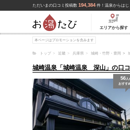
194,384
ただいまの口コミ投稿数
件！温泉からはじ
エリアから探す
本ページはプロモーションを含みます
トップ
近畿
兵庫県
城崎・竹野・豊岡
城崎温泉「城崎温泉 深山」の口
56
人
おすす