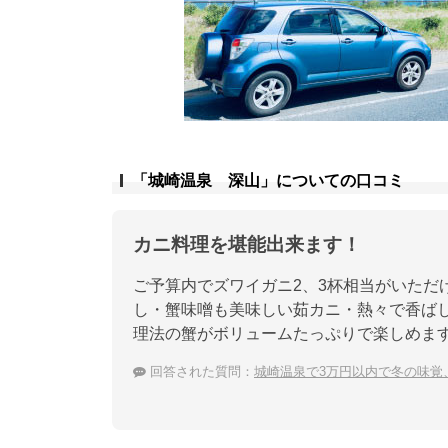
「城崎温泉 深山」についての口コミ
カニ料理を堪能出来ます！
ご予算内でズワイガニ2、3杯相当がいただ
し・蟹味噌も美味しい茹カニ・熱々で香ば
理法の蟹がボリュームたっぷりで楽しめま
回答された質問：
城崎温泉で3万円以内で冬の味覚