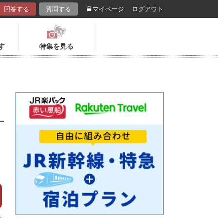
回答する
質問する
マイページ
ログアウト
す
特集を見る