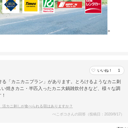
>
いいね！
1
ける「カニカニプラン」があります。とろけるようなカニ刺
しい焼きカニ・半匹入ったカニ大鍋雑炊付きなど、様々な調
す！
、活カニ刺しが食べられる宿はありますか？
ぺこポコさんの回答（投稿日：2020/8/17）