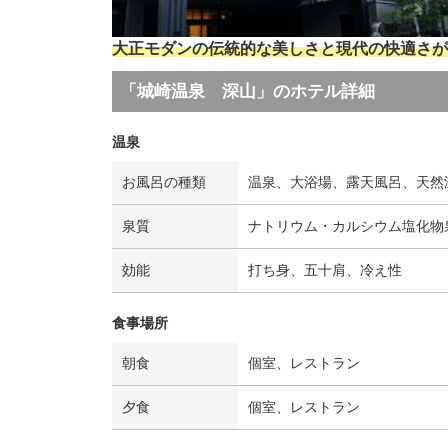
大正モダンの伝統的な美しさと現代の快適さが
「城崎温泉 深山」のホテル詳細
温泉
お風呂の種類
温泉、大浴場、露天風呂、天然
泉質
ナトリウム・カルシウム塩化物
効能
打ち身、五十肩、冷え性
食事場所
朝食
個室、レストラン
夕食
個室、レストラン