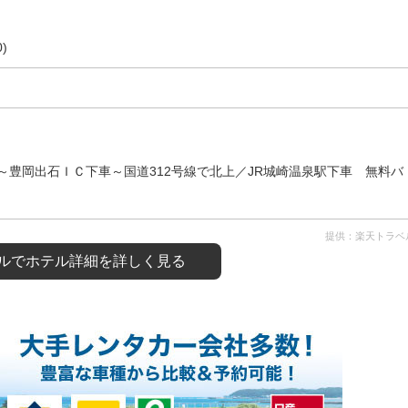
)
豊岡出石ＩＣ下車～国道312号線で北上／JR城崎温泉駅下車 無料バ
提供：楽天トラベ
ルで
ホテル詳細を詳しく見る