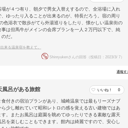
浴場が４つ有り、朝夕で男女入替えするので、全浴場に入れ
で、ゆったり入ることが出来るのが、特長だろう。宿の周り
0円の色浴衣で散歩がてら外湯巡りをしたり、懐かしい温泉街の
食事は但馬牛がメインの会席プランを一人２万円以下で、純
くのだ。
が出来る温泉宿を教えて。
Shinryukenさんの回答（投稿日：2023/3/ 7）
通報す
天風呂がある旅館
いいね！
0
２食付きの宿泊プランがあり、城崎温泉では最もリーズナブ
から少し離れていて昭和レトロの感を覚える古い建物ではあ
ます。またお風呂は庭園を眺めてゆったりできる素敵な露天
風呂を楽しむこともできます。館内は綺麗ですので、安心し