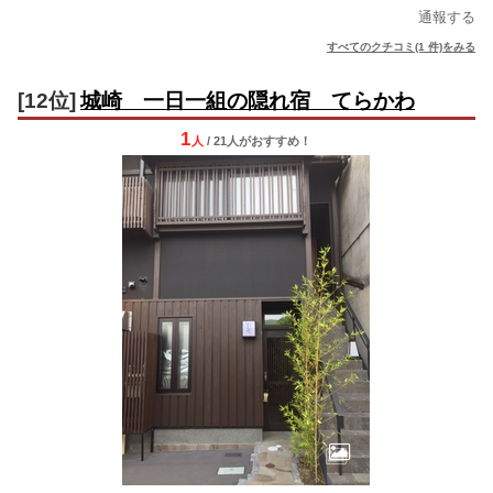
通報する
すべてのクチコミ(1 件)をみる
[12位]
城崎 一日一組の隠れ宿 てらかわ
1
人
/ 21人
が
おすすめ！