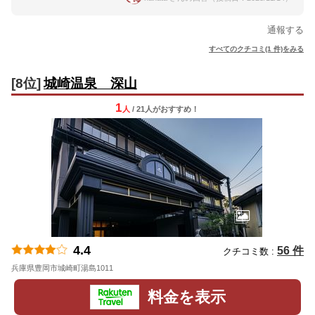
通報する
すべてのクチコミ(1 件)をみる
[8位]
城崎温泉 深山
1
人
/ 21人
が
おすすめ！
4.4
56 件
クチコミ数 :
兵庫県豊岡市城崎町湯島1011
地図
料金を表示