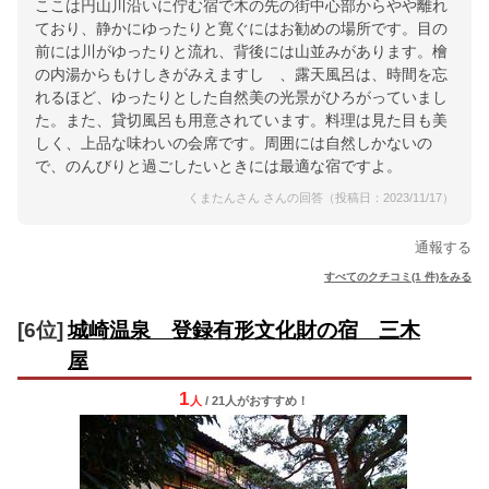
ここは円山川沿いに佇む宿で木の先の街中心部からやや離れ
ており、静かにゆったりと寛ぐにはお勧めの場所です。目の
前には川がゆったりと流れ、背後には山並みがあります。檜
の内湯からもけしきがみえますし 、露天風呂は、時間を忘
れるほど、ゆったりとした自然美の光景がひろがっていまし
た。また、貸切風呂も用意されています。料理は見た目も美
しく、上品な味わいの会席です。周囲には自然しかないの
で、のんびりと過ごしたいときには最適な宿ですよ。
くまたんさん さんの回答（投稿日：2023/11/17）
通報する
すべてのクチコミ(1 件)をみる
[6位]
城崎温泉 登録有形文化財の宿 三木
屋
1
人
/ 21人
が
おすすめ！