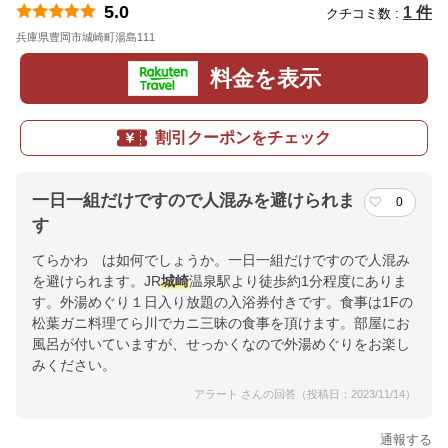
5.0
1 件
クチコミ数 :
兵庫県豊岡市城崎町湯島111
地図
料金を表示
割引クーポンをチェック
一日一組だけですので人混みを避けられま
0
す
てらかわ は如何でしょうか。一日一組だけですので人混み
を避けられます。JR
城崎
温泉駅より徒歩約1分程度にありま
す。外湯めぐり１日入り放題の入浴券付きです。食事は1Fの
松葉ガニ料理てら川でカニ三昧の食事を頂けます。部屋にお
風呂が付いていますが、せっかくなので外湯めぐりをお楽し
みください。
アラート さんの回答（投稿日：2023/11/14）
通報する