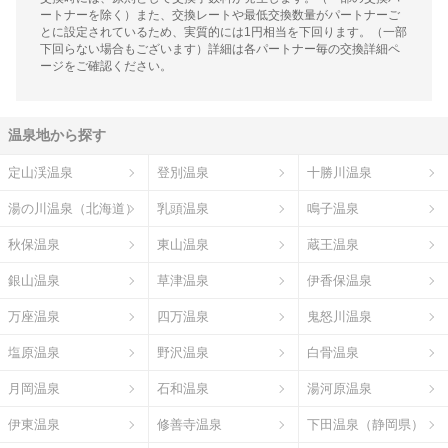
ートナーを除く）また、交換レートや最低交換数量がパートナーご
とに設定されているため、実質的には1円相当を下回ります。（一部
下回らない場合もございます）詳細は各パートナー毎の交換詳細ペ
ージをご確認ください。
温泉地から探す
定山渓温泉
登別温泉
十勝川温泉
湯の川温泉（北海道）
乳頭温泉
鳴子温泉
秋保温泉
東山温泉
蔵王温泉
銀山温泉
草津温泉
伊香保温泉
万座温泉
四万温泉
鬼怒川温泉
塩原温泉
野沢温泉
白骨温泉
月岡温泉
石和温泉
湯河原温泉
伊東温泉
修善寺温泉
下田温泉（静岡県）