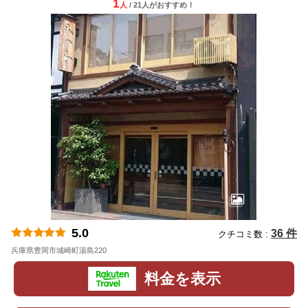
1
人
/ 21人
が
おすすめ！
5.0
36 件
クチコミ数 :
兵庫県豊岡市城崎町湯島220
地図
料金を表示