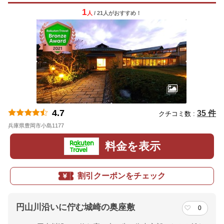
1
人
/ 21人
が
おすすめ！
4.7
35 件
クチコミ数 :
兵庫県豊岡市小島1177
地図
料金を表示
割引クーポンをチェック
円山川沿いに佇む城崎の奥座敷
0