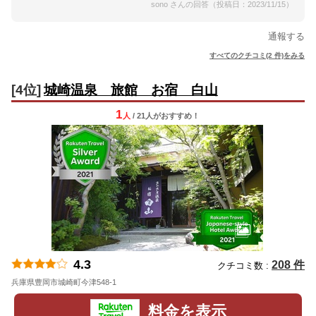
sono さんの回答（投稿日：2023/11/15）
通報する
すべてのクチコミ(2 件)をみる
[4位]
城崎温泉 旅館 お宿 白山
1
人
/ 21人
が
おすすめ！
4.3
208 件
クチコミ数 :
兵庫県豊岡市城崎町今津548-1
地図
料金を表示