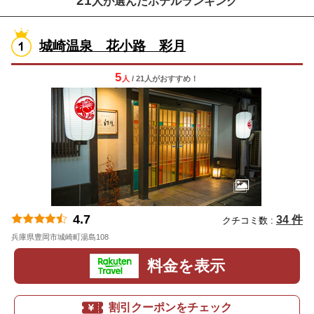
21
人が選んだホテルランキング
城崎温泉 花小路 彩月
5
人
/ 21人
が
おすすめ！
4.7
34 件
クチコミ数 :
兵庫県豊岡市城崎町湯島108
地図
料金を表示
割引クーポンをチェック