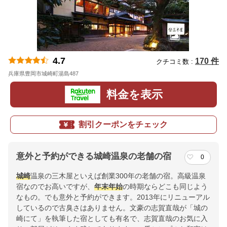
4.7
170 件
クチコミ数 :
兵庫県豊岡市城崎町湯島487
地図
料金を表示
割引クーポンをチェック
意外と予約ができる城崎温泉の老舗の宿
0
城崎
温泉の三木屋といえば創業300年の老舗の宿。高級温泉
宿なのでお高いですが、
年末年始
の時期ならどこも同じよう
なもの。でも意外と予約ができます。2013年にリニューアル
しているので古臭さはありません。文豪の志賀直哉が「城の
崎にて」を執筆した宿としても有名で、志賀直哉のお気に入