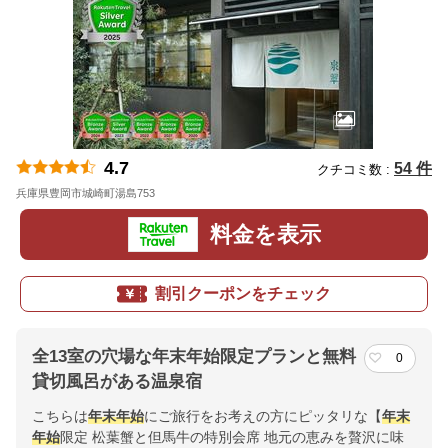
4.7
54 件
クチコミ数 :
兵庫県豊岡市城崎町湯島753
地図
料金を表示
割引クーポンをチェック
全13室の穴場な年末年始限定プランと無料
0
貸切風呂がある温泉宿
こちらは
年末年始
にご旅行をお考えの方にピッタリな【
年末
年始
限定 松葉蟹と但馬牛の特別会席 地元の恵みを贅沢に味