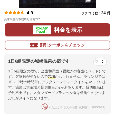
4.9
24 件
クチコミ数 :
兵庫県豊岡市城崎町湯島797
地図
料金を表示
割引クーポンをチェック
1日6組限定の城崎温泉の宿です
0
1日6組限定の宿で、全室和洋室（畳敷きの客室にベッド）で
す。客室数が少ないので
穴場
かもしれません。ラウンジでは
15～17時の時間帯にアフタヌーンティータイムをやっていま
す。温泉は大浴場と貸切風呂が2ヶ所あります。貸切風呂は
予約不要です。スタンダードプランの夕食は但馬牛のひつま
ぶしがメインになります。
ずんたこす さんの回答（投稿日：2025/7/29）