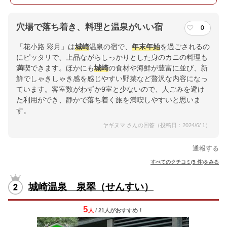
穴場で落ち着き、料理と温泉がいい宿
0
「花小路 彩月」は
城崎
温泉の宿で、
年末年始
を過ごされるの
にピッタリで、上品ながらしっかりとした身のカニの料理も
満喫できます。ほかにも
城崎
の食材や海鮮が豊富に並び、新
鮮でしゃきしゃき感を感じやすい野菜など贅沢な内容になっ
ています。客室数がわずか9室と少ないので、人ごみを避け
た利用ができ、静かで落ち着く旅を満喫しやすいと思いま
す。
ヤギヌマ さんの回答（投稿日：2024/6/ 1）
通報する
すべてのクチコミ(5 件)をみる
城崎温泉 泉翠（せんすい）
5
人
/ 21人
が
おすすめ！