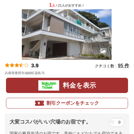
1
人
/ 21人
が
おすすめ！
3.9
95 件
クチコミ数 :
兵庫県豊岡市城崎町湯島75
地図
料金を表示
割引クーポンをチェック
大変コスパがいい穴場のお宿です。
0
国家公務員共済のお宿です。意外にもどなたでも宿泊できる