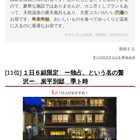
ので、豪華な施設ではありませんが、カニ尽くしプランもあ
って、天然温泉の露天風呂もあり、大変コスパがいい
穴場
の
お宿です。
年末年始
、おいしいものを食べてゆっくりと温泉
に入るのに最適なお宿です。
ササラ さんの回答（投稿日：2023/11/14）
通報する
すべてのクチコミ(1 件)をみる
[11位]
１日６組限定 ー独占、という名の贅
沢ー 炭平別邸 季ト時
1
人
/ 21人
が
おすすめ！