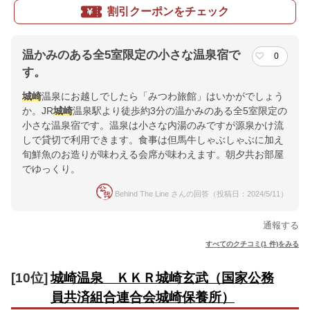
割引クーポンをチェック
温かみのある全5室限定の小さな温泉宿で
0
す。
城崎
温泉にお越しでしたら「みつわ旅館」はいかがでしょう
か。JR
城崎
温泉駅より徒歩約3分の温かみのある全5室限定の
小さな温泉宿です。温泉は小さな内湯のみですが源泉かけ流
しで貸切で利用できます。食事は但馬牛しゃぶしゃぶに加え
旬鮮魚のお造りが味わえる会席が味わえます。朝夕共お部屋
でゆっくり。
Behind The Line さんの回答（投稿日：2024/5/11）
通報する
すべてのクチコミ(1 件)をみる
[10位]
城崎温泉 ＫＫＲ城崎玄武（国家公務
員共済組合連合会城崎保養所）