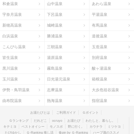
和倉温泉
山中温泉
あわら温泉
宇奈月温泉
下呂温泉
平湯温泉
新穂高温泉
城崎温泉
有馬温泉
白浜温泉
勝浦温泉
道後温泉
こんぴら温泉
三朝温泉
玉造温泉
皆生温泉
湯原温泉
別府温泉
黒川温泉
霧島温泉
酸ヶ湯温泉
玉川温泉
日光湯元温泉
箱根温泉
伊勢・鳥羽温泉
志摩温泉
大歩危祖谷温泉
由布院温泉
熱海温泉
指宿温泉
お湯たびとは
ご利用ガイド
Ｇポイント
Ｇランキング
だれどこ
ocruyo
お湯たび
わたしと、暮らし。
キテミヨ
ベストオイシー
モノスポ
野に行く。
カウナラ
ミツケヨ
たびゆかし
Ｇ-Ranking 推し活
食pin by Ｇ-Ranking
ハーブ酒のススメ