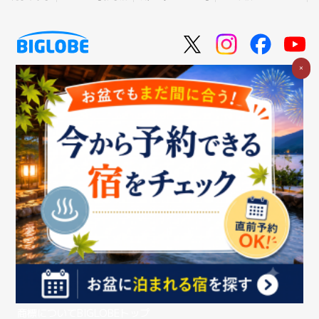
×
個人のお客さま
法人のお客さま
企業情報
ご利用中の方
お問い合わせ
消費税の表示
ウェブアクセシビリティの取り組み
個人情報保護ポリシー
プライバシーポータル
Cookieポリシー
特定商取引法に基づく表記
情報セキュリティ基本方針
商標について
BIGLOBEトップ