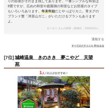
りの部屋がそのまま残してあります。一番シンプルな和室は
8畳ですが、広めの和室や庭園側の和室などお部屋のタイプ
もいろいろあります。
年末年始
だとやっぱりカニ。青タグの
ブランド蟹「津居山ガニ」がいただけるプランもあります
よ。
まりるり さんの回答（投稿日：2023/12/11）
通報する
すべてのクチコミ(1 件)をみる
[7位]
城崎温泉 きのさき 夢こやど 天望
苑
1
人
/ 21人
が
おすすめ！