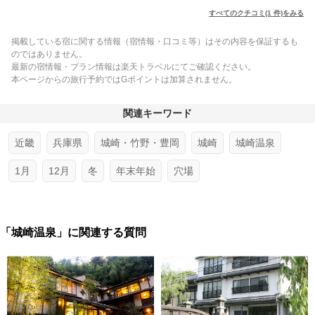
すべてのクチコミ(1 件)をみる
掲載している宿に関する情報（宿情報・口コミ等）はその内容を保証するも
のではありません。
最新の宿情報・プラン情報は楽天トラベルにてご確認ください。
本ページからの旅行予約ではGポイントは加算されません。
関連キーワード
近畿
兵庫県
城崎・竹野・豊岡
城崎
城崎温泉
1月
12月
冬
年末年始
穴場
「城崎温泉」に関連する質問