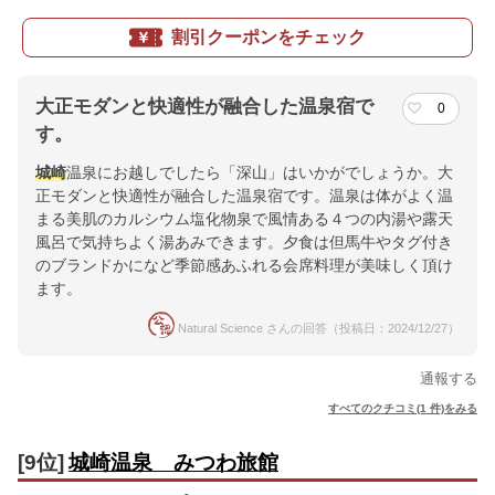
割引クーポンをチェック
大正モダンと快適性が融合した温泉宿で
0
す。
城崎
温泉にお越しでしたら「深山」はいかがでしょうか。大
正モダンと快適性が融合した温泉宿です。温泉は体がよく温
まる美肌のカルシウム塩化物泉で風情ある４つの内湯や露天
風呂で気持ちよく湯あみできます。夕食は但馬牛やタグ付き
のブランドかになど季節感あふれる会席料理が美味しく頂け
ます。
Natural Science さんの回答（投稿日：2024/12/27）
通報する
すべてのクチコミ(1 件)をみる
[9位]
城崎温泉 みつわ旅館