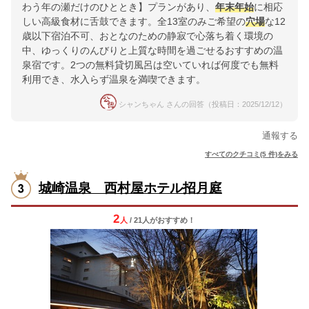
わう年の瀬だけのひととき】プランがあり、
年末年始
に相応
しい高級食材に舌鼓できます。全13室のみご希望の
穴場
な12
歳以下宿泊不可、おとなのための静寂で心落ち着く環境の
中、ゆっくりのんびりと上質な時間を過ごせるおすすめの温
泉宿です。2つの無料貸切風呂は空いていれば何度でも無料
利用でき、水入らず温泉を満喫できます。
シャンちゃん さんの回答（投稿日：2025/12/12）
通報する
すべてのクチコミ(5 件)をみる
城崎温泉 西村屋ホテル招月庭
2
人
/ 21人
が
おすすめ！