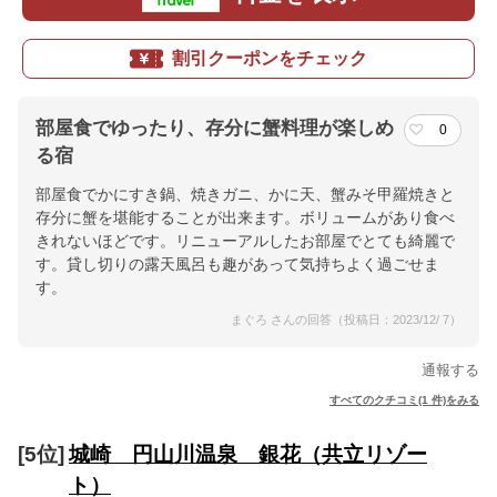
割引クーポンをチェック
部屋食でゆったり、存分に蟹料理が楽しめ
0
る宿
部屋食でかにすき鍋、焼きガニ、かに天、蟹みそ甲羅焼きと
存分に蟹を堪能することが出来ます。ボリュームがあり食べ
きれないほどです。リニューアルしたお部屋でとても綺麗で
す。貸し切りの露天風呂も趣があって気持ちよく過ごせま
す。
まぐろ さんの回答（投稿日：2023/12/ 7）
通報する
すべてのクチコミ(1 件)をみる
[5位]
城崎 円山川温泉 銀花（共立リゾー
ト）