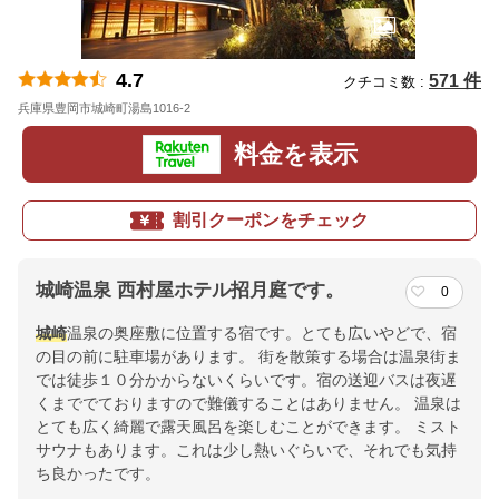
4.7
571 件
クチコミ数 :
兵庫県豊岡市城崎町湯島1016-2
地図
料金を表示
割引クーポンをチェック
城崎温泉 西村屋ホテル招月庭です。
0
城崎
温泉の奥座敷に位置する宿です。とても広いやどで、宿
の目の前に駐車場があります。 街を散策する場合は温泉街ま
では徒歩１０分かからないくらいです。宿の送迎バスは夜遅
くまででておりますので難儀することはありません。 温泉は
とても広く綺麗で露天風呂を楽しむことができます。 ミスト
サウナもあります。これは少し熱いぐらいで、それでも気持
ち良かったです。