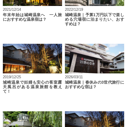
2021/12/14
2022/12/19
年末年始は城崎温泉へ 一人旅
城崎温泉｜予算1万円以下で楽し
におすすめな温泉宿は？
める穴場宿に泊まりたい、おす
すめは？
2019/12/25
2026/03/11
城崎温泉で妊婦も安心の客室露
城崎温泉｜春休みの3世代旅行に
天風呂がある温泉旅館を教え
おすすめな宿は？
て！