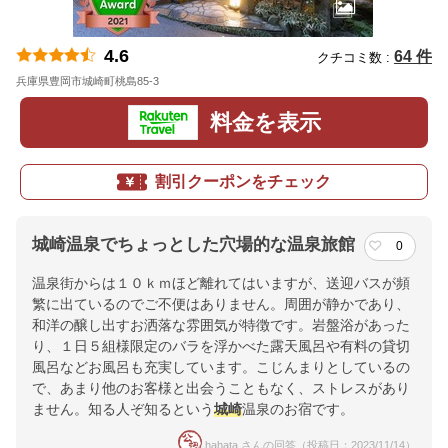
4.6
64 件
クチコミ数 :
兵庫県豊岡市城崎町桃島85-3
地図
料金を表示
割引クーポンをチェック
城崎温泉でちょっとした穴場的な温泉旅館
0
温泉街からは１０ｋｍほど離れてはいますが、送迎バスが頻
繁に出ているのでご不便はありません。周囲が静かであり、
和洋の醸し出すお洒落な雰囲気が特徴です。岩盤浴があった
り、１日５組様限定のバラを浮かべた露天風呂や有料の貸切
風呂などお風呂も充実しています。こじんまりとしているの
で、あまり他のお客様と出会うこともなく、ストレスがあり
ません。知る人ぞ知るという
城崎
温泉のお宿です。
hahata さんの回答（投稿日：2023/11/14）