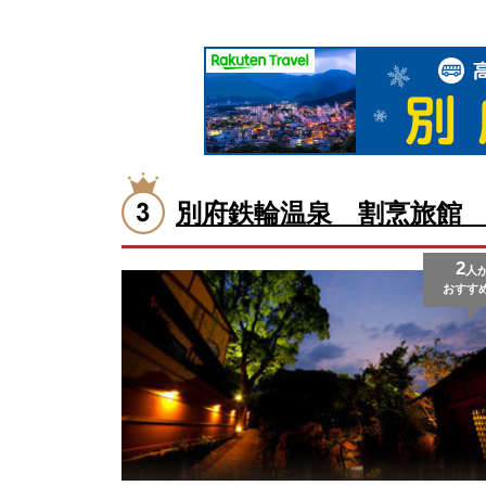
別府鉄輪温泉 割烹旅館
2
人
おすす