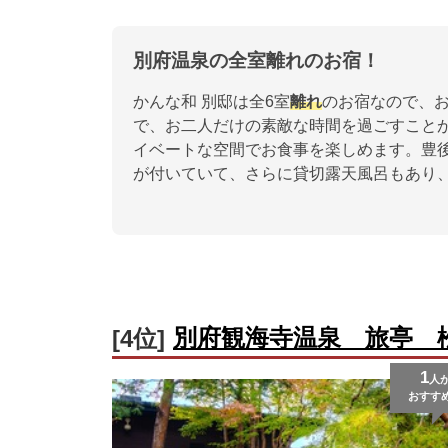
別府温泉の全室離れのお宿！
かんな和 別邸は全6室
離れ
のお宿なので、
で、お二人だけの素敵な時間を過ごすこと
イベートな空間でお食事を楽しめます。豊
が付いていて、さらに貸切露天風呂もあり
別府観海寺温泉 旅亭 
[4位]
1
人
おすす