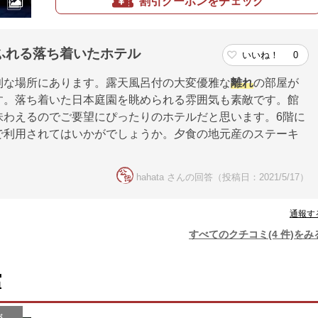
割引クーポンをチェック
ふれる落ち着いたホテル
いいね！
0
利な場所にあります。露天風呂付の大変優雅な
離れ
の部屋が
す。落ち着いた日本庭園を眺められる雰囲気も素敵です。館
味わえるのでご要望にぴったりのホテルだと思います。6階に
で利用されてはいかがでしょうか。夕食の地元産のステーキ
。
hahata さんの回答（投稿日：2021/5/17）
通報す
すべてのクチコミ(4 件)をみ
館
が