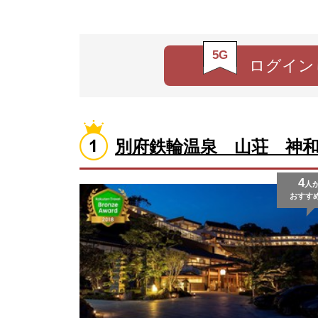
5G
ログイン
別府鉄輪温泉 山荘 神
4
人
おすす