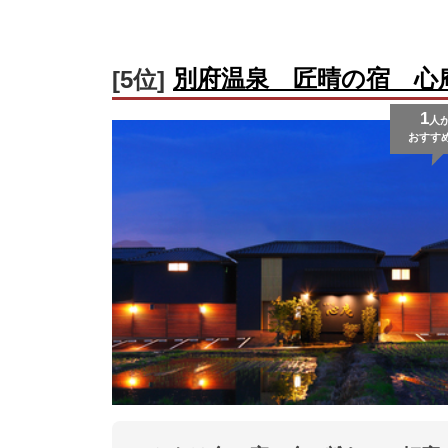
別府温泉 匠晴の宿 心
[5位]
1
人
おすす