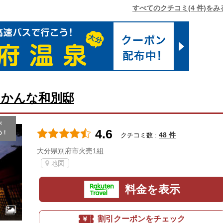
すべてのクチコミ(4 件)をみ
 かんな和別邸
が
4.6
め！
48 件
クチコミ数 :
大分県別府市火売1組
地図
料金を表示
割引クーポンをチェック