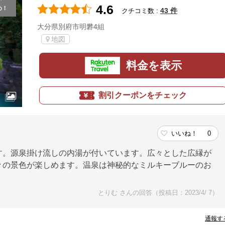
4.6
め！
43 件
クチコミ数 :
大分県別府市明礬4組
地図
料金を表示
割引クーポンをチェック
。
いいね！
0
す。源泉掛け流しの内湯が付いています。広々とした広縁が
々の景色が楽しめます。温泉は神秘的なミルキーブルーのお
とりむ さんの回答（投稿日：2023/4/ 7）
通報す