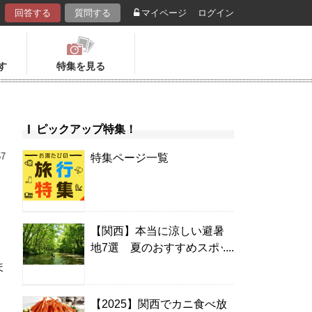
回答する
質問する
マイページ
ログイン
す
特集を見る
ピックアップ特集！
57
特集ページ一覧
【関西】本当に涼しい避暑
地7選 夏のおすすめスポッ
ト＆温泉宿
ま
【2025】関西でカニ食べ放