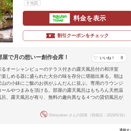
地図
料金を表示
割引クーポンをチェック
部屋で月の想いー創作会席！
いいね！
0
来るオーシャンビューのテラス付きの露天風呂付の和洋室
で楽しめる器に盛られた大分の味を存分に堪能出来る。朝は
沢山の小鉢にご飯のお供がふんだんに並ぶ。専用のラウンジ
コールやつまみを頂ける。部屋の露天風呂はもちろん天然温
風呂、露天風呂が有り、無料の趣向異なる４つの貸切風呂が
。
Shinryuken さんの回答（投稿日：2024/5/16）
通報す