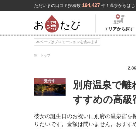
194,427
ただいまの口コミ投稿数
件！温泉からはじ
エリアから探す
本ページはプロモーションを含みます
トップ
2,8
受付中
別府温泉で離
すすめの高級
彼女の誕生日のお祝いに別府の温泉宿を
りたいです。金額は問いません。おすす