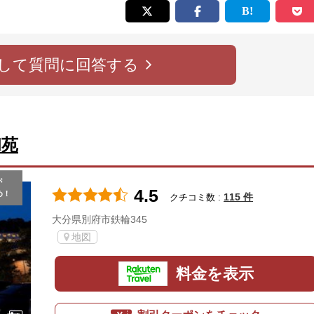
して質問に回答する
和苑
が
4.5
め！
115 件
クチコミ数 :
大分県別府市鉄輪345
地図
料金を表示