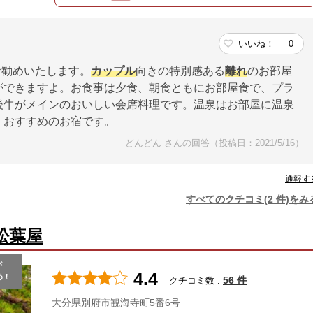
いいね！
0
お勧めいたします。
カップル
向きの特別感ある
離れ
のお部屋
ができますよ。お食事は夕食、朝食ともにお部屋食で、プラ
後牛がメインのおいしい会席料理です。温泉はお部屋に温泉
、おすすめのお宿です。
どんどん さんの回答（投稿日：2021/5/16）
通報す
すべてのクチコミ(2 件)をみ
松葉屋
が
4.4
め！
56 件
クチコミ数 :
大分県別府市観海寺町5番6号