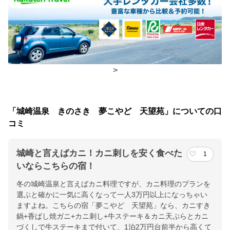
食事場所
朝食
ダイニングルーム
夕食
部屋、ダイニングルーム
>
チェックイン・チェックアウト時間
チェックイン
15:00(最終チェックイン：17:00)
「城崎温泉 きのさき 夢こやど 天望苑」についての口
チェックアウ
10:00
コミ
ト
城崎と言えばカニ！カニ刺しを安く食べた
1
交通アクセス
いならこちらの宿！
JR城崎温泉駅から無料バス5分/徒歩15分。無料Pあり。北近畿豊
冬の城崎温泉と言えばカニ料理ですが、カニ料理のプランを
岡道・豊岡出石ICから約20分
選ぶと確かに一気に高くなって一人3万円以上になっちゃい
ますよね。こちらの宿「夢こやど 天望苑」なら、カニすき
提供：楽天トラベル
鍋+香ばし焼ガニ+カニ刺し+牛ステーキ＆カニ天ぷらとカニ
楽天トラベルで
づくしで牛ステーキまで付いて、1泊2万円台前半から高くて