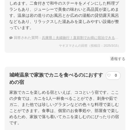
しめます。二食付きで和牛のステーキをメインにした料理プ
ランもあり、ジューシーで美食の味わいと高品質が楽しめま
す。温泉は岩の造りのお風呂とか広めの湯船の貸切露天風呂
などもあり、リラックスした湯あみを楽しみやすい設備が整
っています。
回答された質問：
兵庫県｜夫婦旅行！直前割でお得に宿泊できる宿のおすすめは？
ヤギヌマさんの回答（投稿日：2025/3/15）
通報する
城崎温泉で家族でカニを食べるのにおすす
0
めの宿
家族でカニを楽しめる宿といえば、ココという宿です。ここ
の夕食では、カニを1人一杯食べることができ、刺身や茹で
ガニ、また他では珍しいグラタンなどの色々な料理で楽しむ
ことができます。食事は、個室のお食事処や、部屋食で楽し
めるため、家族で落ち着いてカニを楽しむのにぴったりの宿
です。