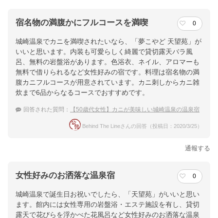
宿名物の満腹かにフルコースを満喫
0
城崎温泉でカニを満喫されたいなら、「夢こやど 天望苑」が
いいと思います。内装も可愛らしく綺麗で貸切露天バラ風
呂、無料の岩盤浴があります。色浴衣、ネイル、アロマーも
無料で借りられるなど女性好みの宿です。料理は宿名物の満
腹カニフルコースが用意されています。カニ刺しからカニ雑
炊まで6品からなるコースでおすすめです。
回答された質問：
【50歳代女性】カニが美味しい城崎温泉の温泉宿
Behind The Lineさんの回答（投稿日：2020/3/25）
通報する
女性好みのお洒落な温泉宿
0
城崎温泉で誕生日お祝いでしたら、「天望苑」がいいと思い
ます。館内には女性専用の岩盤浴・エステ施設を有し、貸切
露天で花びらを浮かべた花風呂など女性好みのお洒落な温泉