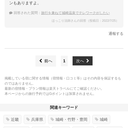
ンもありますよ。
回答された質問：
旅行を兼ねて城崎温泉でテレワークがしたい
ほっこり法師さんの回答（投稿日：2022/7/25）
通報する
前へ
1
次へ
掲載している宿に関する情報（宿情報・口コミ等）はその内容を保証するも
のではありません。
最新の宿情報・プラン情報は楽天トラベルにてご確認ください。
本ページからの旅行予約ではGポイントは加算されません。
関連キーワード
近畿
兵庫県
城崎・竹野・豊岡
城崎