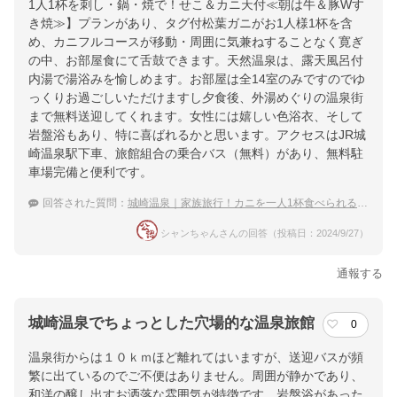
1人1杯を刺し・鍋・焼で！せこ＆カニ天付≪朝は牛＆豚Wす
き焼≫】プランがあり、タグ付松葉ガニがお1人様1杯を含
め、カニフルコースが移動・周囲に気兼ねすることなく寛ぎ
の中、お部屋食にて舌鼓できます。天然温泉は、露天風呂付
内湯で湯浴みを愉しめます。お部屋は全14室のみですのでゆ
っくりお過ごしいただけますし夕食後、外湯めぐりの温泉街
まで無料送迎してくれます。女性には嬉しい色浴衣、そして
岩盤浴もあり、特に喜ばれるかと思います。アクセスはJR城
崎温泉駅下車、旅館組合の乗合バス（無料）があり、無料駐
車場完備と便利です。
回答された質問：
城崎温泉｜家族旅行！カニを一人1杯食べられる宿のおすすめは？
シャンちゃんさんの回答（投稿日：2024/9/27）
通報する
城崎温泉でちょっとした穴場的な温泉旅館
0
温泉街からは１０ｋｍほど離れてはいますが、送迎バスが頻
繁に出ているのでご不便はありません。周囲が静かであり、
和洋の醸し出すお洒落な雰囲気が特徴です。岩盤浴があった