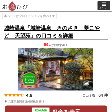
メニュー
本ページはプロモーションを含みます
城崎温泉「城崎温泉 きのさき 夢こや
ど 天望苑」の口コミ＆詳細
64
人
が
おすすめ！
4.6
64 件
口コミ数 :
兵庫県豊岡市城崎町桃島85-3
料金を表示