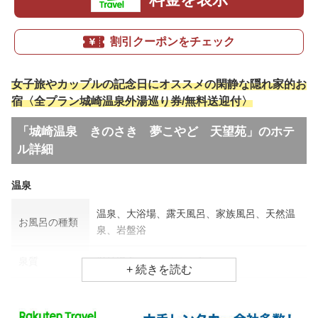
割引クーポンをチェック
女子旅やカップルの記念日にオススメの閑静な隠れ家的お
宿〈全プラン城崎温泉外湯巡り券/無料送迎付〉
「城崎温泉 きのさき 夢こやど 天望苑」のホテ
ル詳細
温泉
温泉、大浴場、露天風呂、家族風呂、天然温
お風呂の種類
泉、岩盤浴
泉質
単純温泉、ナトリウム泉
効能
神経痛、美肌効果、疲労回復