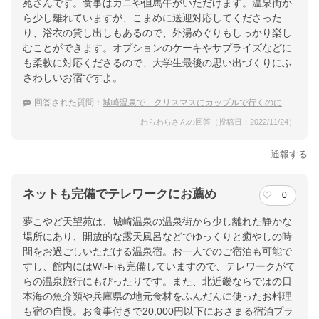
苑さんです。食事はカニや但馬牛がいただけます。温泉街か
ら少し離れていますが、こまめに送迎対応してくださった
り、浴衣の貸し出しもあるので、外湯めぐりもしっかり楽し
むことができます。オプションのケーキやサプライズなどに
も柔軟に対応くださるので、大学生最後の思い出づくりにふ
さわしいお宿ですよ。
回答された質問：
城崎温泉で、クリスマスにカップルで行くのにおすすめの温泉宿は？
わらわらさんの回答（投稿日：2022/11/24）
通報する
ネットも完備でテレワークにお薦め
0
夢こやど天望苑は、城崎温泉の温泉街から少し離れた静かな
場所にあり、開放的な露天風呂などでゆっくりと癒やしの時
間をお過ごしいただける温泉宿。お一人でのご宿泊も可能で
すし、館内にはWi-Fiも完備していますので、テレワークがて
らの温泉旅行にもぴったりです。また、北近畿ならではの日
本海の魚介類や兵庫県の地元食材をふんだんに使ったお料理
も宿の自慢。お食事付きで20,000円以下におさまる宿泊プラ