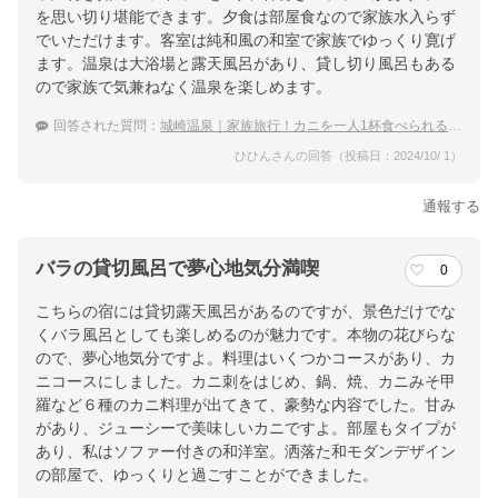
を思い切り堪能できます。夕食は部屋食なので家族水入らず
でいただけます。客室は純和風の和室で家族でゆっくり寛げ
ます。温泉は大浴場と露天風呂があり、貸し切り風呂もある
ので家族で気兼ねなく温泉を楽しめます。
回答された質問：
城崎温泉｜家族旅行！カニを一人1杯食べられる宿のおすすめは？
ひひんさんの回答（投稿日：2024/10/ 1）
通報する
バラの貸切風呂で夢心地気分満喫
0
こちらの宿には貸切露天風呂があるのですが、景色だけでな
くバラ風呂としても楽しめるのが魅力です。本物の花びらな
ので、夢心地気分ですよ。料理はいくつかコースがあり、カ
ニコースにしました。カニ刺をはじめ、鍋、焼、カニみそ甲
羅など６種のカニ料理が出てきて、豪勢な内容でした。甘み
があり、ジューシーで美味しいカニですよ。部屋もタイプが
あり、私はソファー付きの和洋室。洒落た和モダンデザイン
の部屋で、ゆっくりと過ごすことができました。