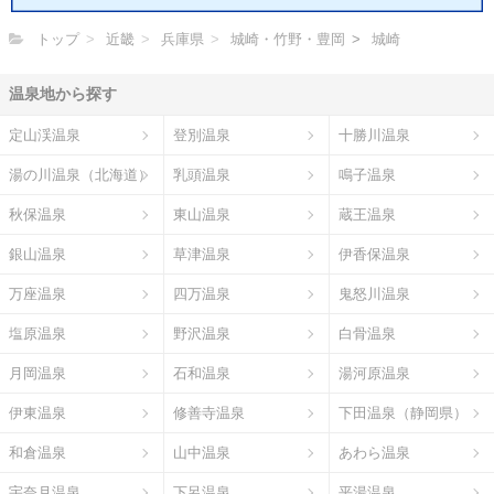
トップ
近畿
兵庫県
城崎・竹野・豊岡
城崎
温泉地から探す
定山渓温泉
登別温泉
十勝川温泉
湯の川温泉（北海道）
乳頭温泉
鳴子温泉
秋保温泉
東山温泉
蔵王温泉
銀山温泉
草津温泉
伊香保温泉
万座温泉
四万温泉
鬼怒川温泉
塩原温泉
野沢温泉
白骨温泉
月岡温泉
石和温泉
湯河原温泉
伊東温泉
修善寺温泉
下田温泉（静岡県）
和倉温泉
山中温泉
あわら温泉
宇奈月温泉
下呂温泉
平湯温泉