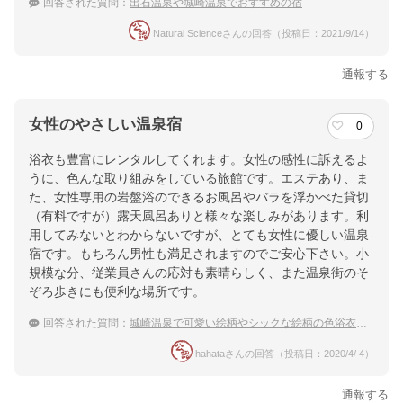
回答された質問：
出石温泉や城崎温泉でおすすめの宿
Natural Scienceさんの回答（投稿日：2021/9/14）
通報する
女性のやさしい温泉宿
0
浴衣も豊富にレンタルしてくれます。女性の感性に訴えるよ
うに、色んな取り組みをしている旅館です。エステあり、ま
た、女性専用の岩盤浴のできるお風呂やバラを浮かべた貸切
（有料ですが）露天風呂ありと様々な楽しみがあります。利
用してみないとわからないですが、とても女性に優しい温泉
宿です。もちろん男性も満足されますのでご安心下さい。小
規模な分、従業員さんの応対も素晴らしく、また温泉街のそ
ぞろ歩きにも便利な場所です。
回答された質問：
城崎温泉で可愛い絵柄やシックな絵柄の色浴衣のある宿
hahataさんの回答（投稿日：2020/4/ 4）
通報する