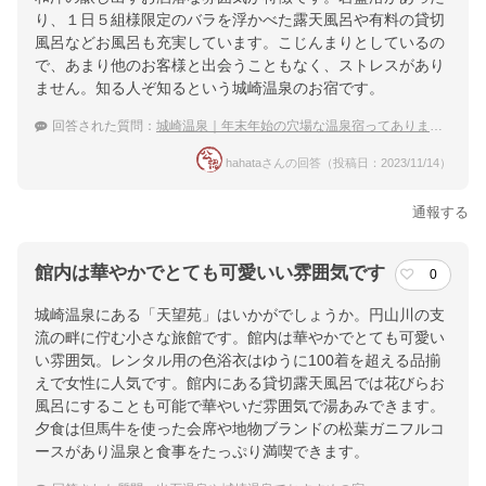
り、１日５組様限定のバラを浮かべた露天風呂や有料の貸切
風呂などお風呂も充実しています。こじんまりとしているの
で、あまり他のお客様と出会うこともなく、ストレスがあり
ません。知る人ぞ知るという城崎温泉のお宿です。
回答された質問：
城崎温泉｜年末年始の穴場な温泉宿ってありますか？
hahataさんの回答（投稿日：2023/11/14）
通報する
館内は華やかでとても可愛いい雰囲気です
0
城崎温泉にある「天望苑」はいかがでしょうか。円山川の支
流の畔に佇む小さな旅館です。館内は華やかでとても可愛い
い雰囲気。レンタル用の色浴衣はゆうに100着を超える品揃
えで女性に人気です。館内にある貸切露天風呂では花びらお
風呂にすることも可能で華やいだ雰囲気で湯あみできます。
夕食は但馬牛を使った会席や地物ブランドの松葉ガニフルコ
ースがあり温泉と食事をたっぷり満喫できます。