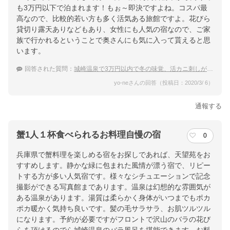
も3万円以下で泊まれます！もぉ～即決ですよね。コスパ最
ホテル詳細を詳しく見る
高なので、比較的若い方も多く活気ある旅館ですよ。花びら
貸切り露天ありなどもあり、女性にも人気の宿なので、ご家
族で行かれるということで奥さんにも気に入って貰えると思
います。
回答された質問：
城崎温泉で3万円以内で冬の味覚、活カニ刺しが食べられる宿はありますか？
yo-neさんの回答（投稿日：2020/3/ 6）
通報する
蟹1人１杯食べられるお料理自慢の宿
0
兵庫県で蟹料理を楽しめる宿をお探しであれば、天望苑をお
すすめします。静かな緑に包まれた風情が漂う宿で、リピー
トする方が多い人気宿です。様々なシチュエーションで記念
撮影ができる写真館まであります。温泉は幻想的な雰囲気が
ある温泉があります。湯質は柔らかく身体がいつまでもポカ
ポカ暖かく気持ち良いです。髪の毛サラサラ、お肌ツルツル
になります。予約が必要ですがフロントで沢山のバラの花び