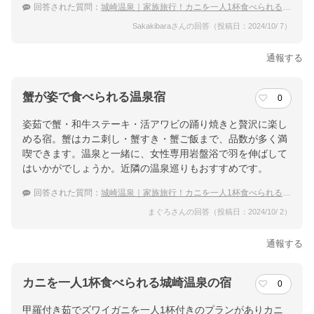
回答された質問：
城崎温泉｜家族旅行！カニを一人1杯食べられる宿のおすすめは？
Sakakibaraさんの回答（投稿日：2024/10/ 7）
通報する
蟹が姿で食べられる温泉宿
0
姿茹で蟹・和牛ステーキ・活アワビの踊り焼きと贅沢に楽し
める宿。蟹はカニ刺し・蟹すき・蟹ご飯まで、品数が多く満
喫できます。温泉と一緒に、女性専用岩盤浴で羽を伸ばして
はいかがでしょうか。近隣の温泉巡りもおすすめです。
回答された質問：
城崎温泉｜家族旅行！カニを一人1杯食べられる宿のおすすめは？
まぐろさんの回答（投稿日：2024/10/ 2）
通報する
カニを一人1杯食べられる城崎温泉の宿
0
甲羅付き茹でズワイガニを一人1杯付きのプランがありカニ