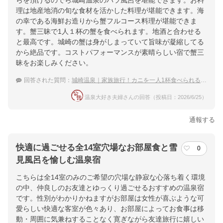
らを頂けるのでら城崎温泉のバラ風呂を堪能できます。お料
理は地産地消の旬な食材を活かした料理が堪能できます。海
の幸である海鮮お造りから蟹フルコース料理が堪能できま
す。蟹三昧で1人１杯の蟹を食べられます。地酒と合わせる
と最高です。城崎の蟹は身がしまっていて旨味が凝縮してる
から絶品です。コストパフォーマンスが素晴らしい宿で蟹三
昧をお楽しみください。
回答された質問：
城崎温泉｜家族旅行！カニを一人1杯食べられる宿のおすすめは？
温泉大好き夫婦さんの回答（投稿日：2026/6/25）
通報する
快適に過ごせる全14室穴場なお部屋食と雪
0
見風呂を愉しむ温泉宿
こちらは全14室のみのご希望の穴場な静寂な心落ち着く環境
の中、仲良しのお友達とゆっくり過ごせるおすすめの温泉宿
です。性別がわかりかねますがお部屋は女性が喜ぶような可
愛らしい快適な客室が色々あり、お部屋によってお食事は移
動・周囲に気兼ねすることなく寛ぎながら友達旅行に嬉しい