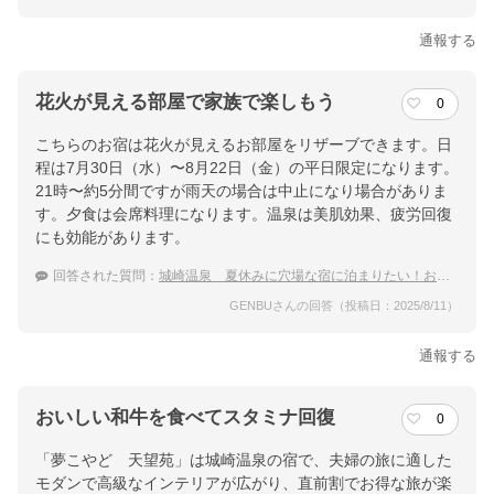
通報する
花火が見える部屋で家族で楽しもう
0
こちらのお宿は花火が見えるお部屋をリザーブできます。日
程は7月30日（水）〜8月22日（金）の平日限定になります。
21時〜約5分間ですが雨天の場合は中止になり場合がありま
す。夕食は会席料理になります。温泉は美肌効果、疲労回復
にも効能があります。
回答された質問：
城崎温泉 夏休みに穴場な宿に泊まりたい！おすすめの温泉宿は？
GENBUさんの回答（投稿日：2025/8/11）
通報する
おいしい和牛を食べてスタミナ回復
0
「夢こやど 天望苑」は城崎温泉の宿で、夫婦の旅に適した
モダンで高級なインテリアが広がり、直前割でお得な旅が楽