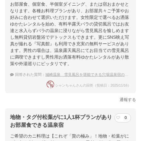
お部屋食、個室食、半個室ダイニング、または宿おまかせと
なります。各種お料理プランがあり、お部屋共々ご予算やお
好みに合わせて選択いただけます。女性限定で選べるお洒落
ゆかたレンタルを始め、有料半露天バラの貸切風呂ではお友
達と水入らずバラの温泉に浸りながら雪見風呂を愉しめます
し無料貸切岩盤浴でデトックスもできます。更にSNS映え写
真が撮れる『写真館』も利用でき充実の無料サービスがあり
ます。男性の場合は、温泉露天風呂にてお目当ての雪見風呂
に満喫できますし男性用お洒落有料ゆかたレンタルがあり散
策や外湯巡りにピッタリです。
回答された質問：
城崎温泉 雪見風呂を堪能できる穴場温泉宿のおすすめを教えて！
シャンちゃんさんの回答（投稿日：2025/11/16）
通報する
地物・タグ付松葉がに1人1杯プランがあり
0
お部屋食できる温泉宿
ご希望のカニ料理は【これぞ「贅の極み」！地物・松葉がに