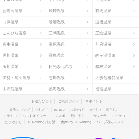
新穂高温泉
城崎温泉
有馬温泉
白浜温泉
勝浦温泉
道後温泉
こんぴら温泉
三朝温泉
玉造温泉
皆生温泉
湯原温泉
別府温泉
黒川温泉
霧島温泉
酸ヶ湯温泉
玉川温泉
日光湯元温泉
箱根温泉
伊勢・鳥羽温泉
志摩温泉
大歩危祖谷温泉
由布院温泉
熱海温泉
指宿温泉
お湯たびとは
ご利用ガイド
Ｇポイント
Ｇランキング
だれどこ
ocruyo
お湯たび
わたしと、暮らし。
キテミヨ
ベストオイシー
モノスポ
野に行く。
カウナラ
ミツケヨ
たびゆかし
Ｇ-Ranking 推し活
食pin by Ｇ-Ranking
ハーブ酒のススメ