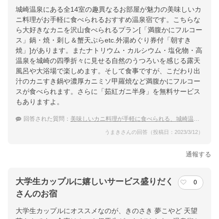
城崎温泉にある全14室の趣異なるお部屋が魅力の美味しいカ
ニ料理がお手軽に食べられるおすすめ温泉宿です。こちらな
ら大好きなカニを沢山食べられるプラン[「満腹かにフルコー
ス」鍋・焼・刺し＆蟹天ぷらetc.外湯めぐり券付「朝すき
焼」]があります。またナトリウム・カルシウム・塩化物・高
温泉を城崎の四季折々に見せる自然のうつろいを感じる露天
風呂や大浴場で楽しめます。そして食事ですが、こだわり出
汁のカニすき鍋や濃厚カニミソ甲羅焼など満腹かにフルコー
スが食べられます。さらに「茹紅ガニ半身」を無料サービス
もありますよ。
回答された質問：
美味しいカニ料理が手軽に食べられる、城崎温泉のおすすめ温泉宿を教えてください。
うまきさんの回答（投稿日：2023/3/12）
通報する
大学生カップルに嬉しいサービス盛りだく
0
さんのお宿
大学生カップルにオススメなのが、きのさき 夢こやど 天望