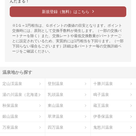
んたまる！
新規登録（無料）はこちら
※1Ｇ＝1円相当は、Ｇポイントの価値の目安となります。ポイント
交換時には、原則として交換手数料が発生します。（一部の交換パ
ートナーを除く）また、交換レートや最低交換数量がパートナーご
とに設定されているため、実質的には1円相当を下回ります。（一部
下回らない場合もございます）詳細は各パートナー毎の交換詳細ペ
ージをご確認ください。
温泉地から探す
定山渓温泉
登別温泉
十勝川温泉
湯の川温泉（北海道）
乳頭温泉
鳴子温泉
秋保温泉
東山温泉
蔵王温泉
銀山温泉
草津温泉
伊香保温泉
万座温泉
四万温泉
鬼怒川温泉