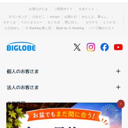
お湯たびとは
ご利用ガイド
Ｇポイント
Ｇランキング
だれどこ
ocruyo
お湯たび
わたしと、暮らし。
キテミヨ
ベストオイシー
モノスポ
野に行く。
カウナラ
ミツケヨ
たびゆかし
Ｇ-Ranking 推し活
食pin by Ｇ-Ranking
ハーブ酒のススメ
個人のお客さま
法人のお客さま
企業情報
×
ご利用中の方