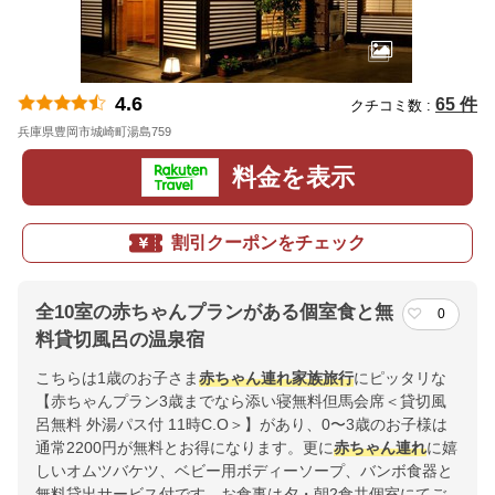
4.6
65 件
クチコミ数 :
兵庫県豊岡市城崎町湯島759
地図
料金を表示
割引クーポンをチェック
全10室の赤ちゃんプランがある個室食と無
0
料貸切風呂の温泉宿
こちらは1歳のお子さま
赤ちゃん連れ
家族
旅行
にピッタリな
【赤ちゃんプラン3歳までなら添い寝無料但馬会席＜貸切風
呂無料 外湯パス付 11時C.O＞】があり、0〜3歳のお子様は
通常2200円が無料とお得になります。更に
赤ちゃん連れ
に嬉
しいオムツバケツ、ベビー用ボディーソープ、バンボ食器と
無料貸出サービス付です。お食事は夕・朝2食共個室にてご