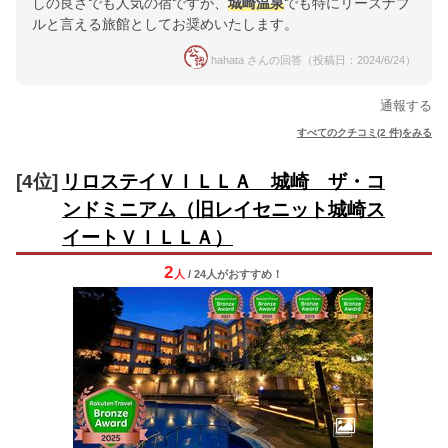
しの良さでも人気の宿ですが、
城崎温泉
でも特にリーズナブ
ルと言える旅館としてお奨めいたします。
hahata さんの回答（投稿日：2024/6/24）
通報する
すべてのクチコミ(2 件)をみる
[4位]
リロステイＶＩＬＬＡ 城崎 ザ・コ
ンドミニアム（旧レイセニット城崎ス
イートＶＩＬＬＡ）
2
人
/ 24人
が
おすすめ！