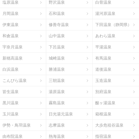
塩原温泉
野沢温泉
白骨温泉
月岡温泉
石和温泉
湯河原温泉
伊東温泉
修善寺温泉
下田温泉（静岡県）
和倉温泉
山中温泉
あわら温泉
宇奈月温泉
下呂温泉
平湯温泉
新穂高温泉
城崎温泉
有馬温泉
白浜温泉
勝浦温泉
道後温泉
こんぴら温泉
三朝温泉
玉造温泉
皆生温泉
湯原温泉
別府温泉
黒川温泉
霧島温泉
酸ヶ湯温泉
玉川温泉
日光湯元温泉
箱根温泉
伊勢・鳥羽温泉
志摩温泉
大歩危祖谷温泉
由布院温泉
熱海温泉
指宿温泉