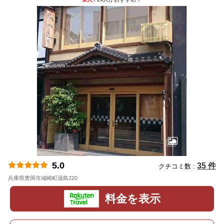
5.0
35 件
クチコミ数 :
兵庫県豊岡市城崎町湯島220
地図
料金を表示