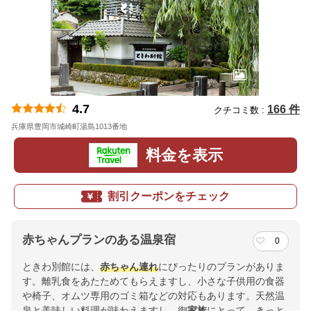
4.7
166 件
クチコミ数 :
兵庫県豊岡市城崎町湯島1013番地
地図
料金を表示
割引クーポンをチェック
赤ちゃんプランのある温泉宿
0
ときわ別館には、
赤ちゃん連れ
にぴったりのプランがありま
す。離乳食をあたためてもらえますし、小さな子供用の食器
や椅子、オムツ専用のゴミ箱などの対応もあります。天然温
泉と美味しい料理が味わえますし、御
家族
にとって、きっと