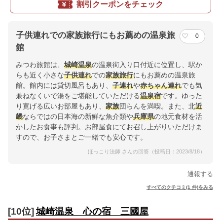
割引クーポンをチェック
子供連れでの家族旅行にもお薦めの温泉旅
0
館
みつわ旅館は、
城崎温泉
の温泉街入り口付近に位置し、駅か
らも近く小さな
子供連れ
での
家族
旅行
にもお薦めの温泉旅
館。館内には貸切風呂もあり、
子連れ
や
赤ちゃん連れ
でも気
兼ねなくいで湯をご堪能していただける
温泉宿
です。ゆった
り寛げる広いお部屋もあり、
家族
団らんを満喫。また、北
近
畿
ならではの日本海の新鮮な魚介類や
兵庫県
の地元食材を活
かしたお食事も評判。お部屋食にてお召し上がりいただけま
すので、お子さまとご一緒でも安心です。
ほっこり法師 さんの回答（投稿日：2023/8/18）
通報する
すべてのクチコミ(1 件)をみる
[10位]
城崎温泉 心の宿 三國屋