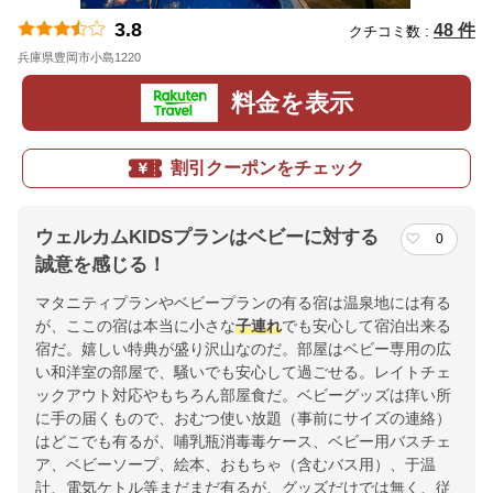
3.8
48 件
クチコミ数 :
兵庫県豊岡市小島1220
地図
料金を表示
割引クーポンをチェック
ウェルカムKIDSプランはベビーに対する
0
誠意を感じる！
マタニティプランやベビープランの有る宿は温泉地には有る
が、ここの宿は本当に小さな
子連れ
でも安心して宿泊出来る
宿だ。嬉しい特典が盛り沢山なのだ。部屋はベビー専用の広
い和洋室の部屋で、騒いでも安心して過ごせる。レイトチェ
ックアウト対応やもちろん部屋食だ。ベビーグッズは痒い所
に手の届くもので、おむつ使い放題（事前にサイズの連絡）
はどこでも有るが、哺乳瓶消毒毒ケース、ベビー用バスチェ
ア、ベビーソープ、絵本、おもちゃ（含むバス用）、于温
計、電気ケトル等まだまだ有るが、グッズだけでは無く、従