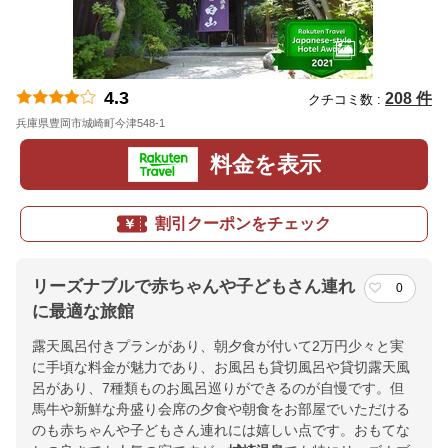
4.3
208 件
クチコミ数 :
兵庫県豊岡市城崎町今津548-1
地図
料金を表示
割引クーポンをチェック
リーズナブルで赤ちゃんや子どもさん連れ
0
に最適な旅館
露天風呂付きプランがあり、朝夕食が付いて2万円少々と実
に手頃な料金が魅力であり、お風呂も貸切風呂や貸切露天風
呂があり、7種類ものお風呂巡りができるのが自慢です。但
馬牛や新鮮な舟盛り会席の夕食や朝食をお部屋でいただける
のも赤ちゃんや子どもさん連れには嬉しい点です。おもてな