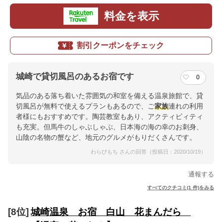
料金を表示
割引クーポンをチェック
城崎で貸切風呂のあるお宿です
0
気品のある落ち着いた雰囲気の和室を備える温泉旅館で、貸
切風呂が無料で使えるプランもあるので、ご
家族
連れの利用
者様にもおすすめです。陶芸教室もあり、アクティビィティ
も充実。但馬牛のしゃぶしゃぶ、日本海の海の幸のお刺身、
山陰の名物の蟹など、地元のグルメがもりだくさんです。
わらびもち さんの回答（投稿日：2020/10/19）
通報する
すべてのクチコミ(1 件)をみる
[8位]
城崎温泉 お宿 白山 花まんだら