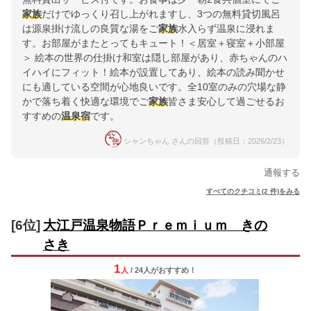
家族
だけでゆっくり召し上がれますし、3つの無料貸切風呂
は源泉掛け流しの良質な湯をご
家族
水入らず温泉に浸れま
す。お部屋がまたとってもキュート！＜居室＋寝室＋小部屋
＞ 絵本の世界の仕掛け和室は隠し部屋があり、赤ちゃんのハ
イハイにフィット！絵本が設置してあり、絵本の読み聞かせ
にも適している空間が心地良いです。全10室のみの穴場な静
かで落ち着く快適な環境でご
家族
皆さま安心して過ごせるお
すすめの
温泉宿
です。
シャンちゃん さんの回答（投稿日：2026/2/23）
通報する
すべてのクチコミ(2 件)をみる
[6位]
大江戸温泉物語Ｐｒｅｍｉｕｍ きの
さき
1
人
/ 24人
が
おすすめ！