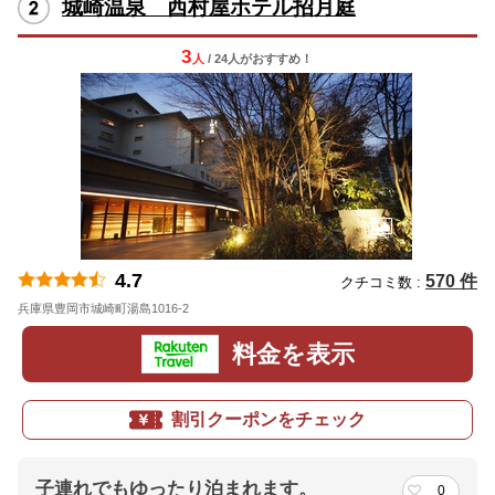
城崎温泉 西村屋ホテル招月庭
3
人
/ 24人
が
おすすめ！
4.7
570 件
クチコミ数 :
兵庫県豊岡市城崎町湯島1016-2
地図
料金を表示
割引クーポンをチェック
子連れでもゆったり泊まれます。
0