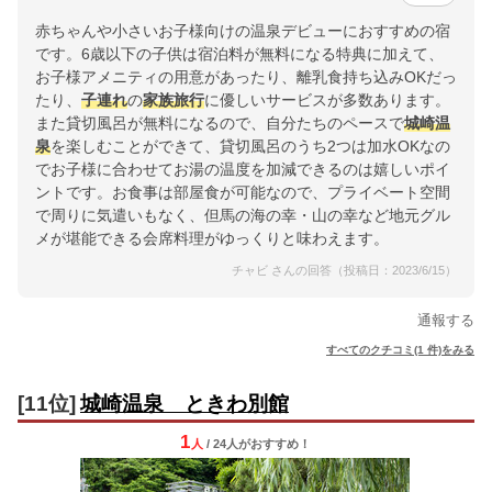
赤ちゃんや小さいお子様向けの温泉デビューにおすすめの宿
です。6歳以下の子供は宿泊料が無料になる特典に加えて、
お子様アメニティの用意があったり、離乳食持ち込みOKだっ
たり、
子連れ
の
家族
旅行
に優しいサービスが多数あります。
また貸切風呂が無料になるので、自分たちのペースで
城崎温
泉
を楽しむことができて、貸切風呂のうち2つは加水OKなの
でお子様に合わせてお湯の温度を加減できるのは嬉しいポイ
ントです。お食事は部屋食が可能なので、プライベート空間
で周りに気遣いもなく、但馬の海の幸・山の幸など地元グル
メが堪能できる会席料理がゆっくりと味わえます。
チャビ さんの回答（投稿日：2023/6/15）
通報する
すべてのクチコミ(1 件)をみる
[11位]
城崎温泉 ときわ別館
1
人
/ 24人
が
おすすめ！