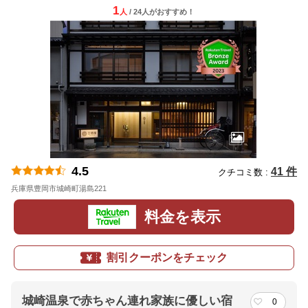
1
人
/ 24人
が
おすすめ！
4.5
41 件
クチコミ数 :
兵庫県豊岡市城崎町湯島221
地図
料金を表示
割引クーポンをチェック
城崎温泉で赤ちゃん連れ家族に優しい宿
0