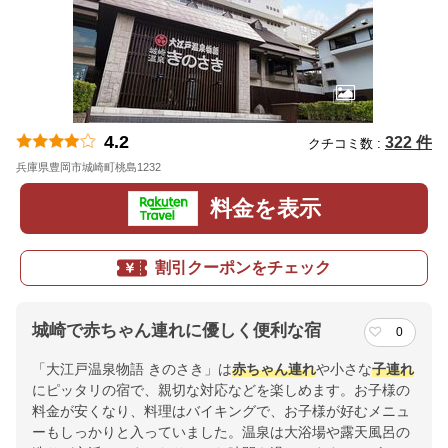
4.2
322 件
クチコミ数 :
兵庫県豊岡市城崎町桃島1232
地図
料金を表示
割引クーポンをチェック
城崎で赤ちゃん連れに優しく便利な宿
0
「大江戸温泉物語 きのさき」は
赤ちゃん連れ
や小さな
子連れ
にピッタリの宿で、親切な対応などを楽しめます。お子様の
料金が安くなり、料理はバイキングで、お子様が好むメニュ
ーもしっかりと入っていました。温泉は大浴場や露天風呂の