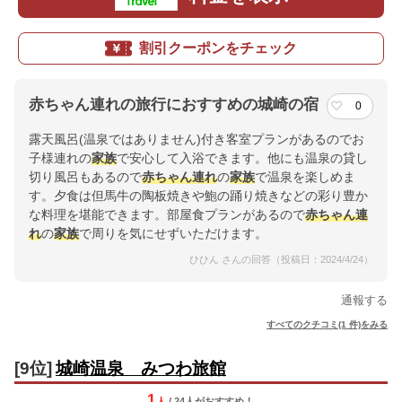
割引クーポンをチェック
赤ちゃん連れの旅行におすすめの城崎の宿
0
露天風呂(温泉ではありません)付き客室プランがあるのでお
子様連れの
家族
で安心して入浴できます。他にも温泉の貸し
切り風呂もあるので
赤ちゃん連れ
の
家族
で温泉を楽しめま
す。夕食は但馬牛の陶板焼きや鮑の踊り焼きなどの彩り豊か
な料理を堪能できます。部屋食プランがあるので
赤ちゃん連
れ
の
家族
で周りを気にせずいただけます。
ひひん さんの回答（投稿日：2024/4/24）
通報する
すべてのクチコミ(1 件)をみる
[9位]
城崎温泉 みつわ旅館
1
人
/ 24人
が
おすすめ！