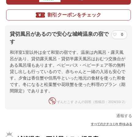
割引クーポンをチェック
貸切風呂があるので安心な城崎温泉の宿で
0
す
和洋室1室以外は全て和室の宿です。温泉は内風呂・露天風
呂があり、貸切露天風呂・貸切半露天風呂はおむつ交換台が
ある風呂場もあります。ベビーバス・ベビーチェア等の無料
貸し出しも行っているので、赤ちゃんと一緒の入浴も安心で
す。夕食は香住蟹や但馬牛といった地元の食材を使った和食
です。冬になると松葉蟹や花咲蟹を使った料理のプラン（期
間限定）であります。
ずんたこす さんの回答（投稿日：2024/10/ 2）
通報する
すべてのクチコミ(9 件)をみる