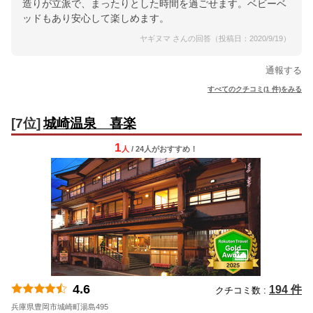
造りが立派で、まったりとした時間を過ごせます。ベビーベ
ッドもあり安心して楽しめます。
ヤギヌマ さんの回答（投稿日：2020/9/19）
通報する
すべてのクチコミ(1 件)をみる
[7位]
城崎温泉 喜楽
1
人
/ 24人
が
おすすめ！
4.6
194 件
クチコミ数 :
兵庫県豊岡市城崎町湯島495
地図