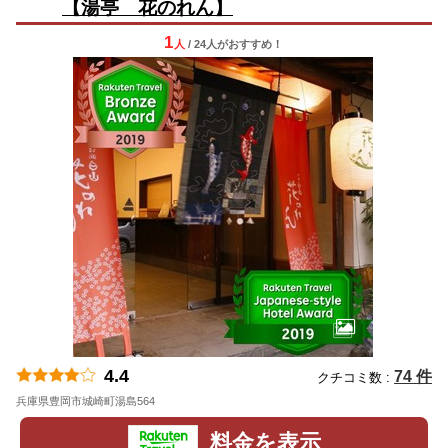
【湯亭 花のれん】
1
人
/ 24人
が
おすすめ！
4.4
74 件
クチコミ数 :
兵庫県豊岡市城崎町湯島564
地図
料金を表示