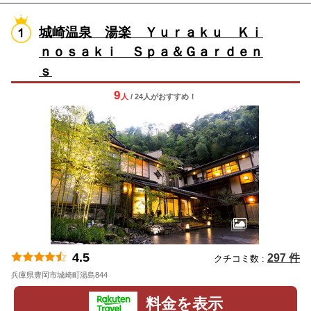
城崎温泉 湯楽 Ｙｕｒａｋｕ Ｋｉ
ｎｏｓａｋｉ Ｓｐａ＆Ｇａｒｄｅｎ
ｓ
9
人
/ 24人
が
おすすめ！
4.5
297 件
クチコミ数 :
兵庫県豊岡市城崎町湯島844
地図
料金を表示