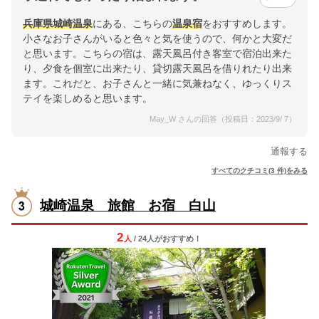
兵庫県
城崎温泉
にある、こちらの
温泉宿
をおすすめします。
小さなお子さんがいると色々と気を使うので、何かと大変だ
と思います。こちらの宿は、露天風呂付き客室で宿泊出来た
り、夕食を個室に出来たり、貸切露天風呂を借りれたり出来
ます。これだと、お子さんと一緒に気兼ねなく、ゆっくりス
テイを楽しめると思います。
May_W さんの回答（投稿日：2023/9/ 7）
通報する
すべてのクチコミ(3 件)をみる
城崎温泉 旅館 お宿 白山
2
人
/ 24人
が
おすすめ！