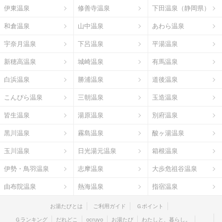
伊東温泉
修善寺温泉
下田温泉（静岡県）
和倉温泉
山中温泉
あわら温泉
宇奈月温泉
下呂温泉
平湯温泉
新穂高温泉
城崎温泉
有馬温泉
白浜温泉
勝浦温泉
道後温泉
こんぴら温泉
三朝温泉
玉造温泉
皆生温泉
湯原温泉
別府温泉
黒川温泉
霧島温泉
酸ヶ湯温泉
玉川温泉
日光湯元温泉
箱根温泉
伊勢・鳥羽温泉
志摩温泉
大歩危祖谷温泉
由布院温泉
熱海温泉
指宿温泉
お湯たびとは
ご利用ガイド
Ｇポイント
Ｇランキング
だれどこ
ocruyo
お湯たび
わたしと、暮らし。