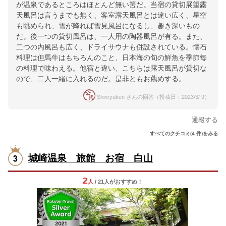
が温泉であるところはほとんど無い筈だ。当宿の貸切展望露
天風呂は言うまでも無く、客室露天風呂とは違い広く、星空
も眺められ、雪が降れば雪見風呂になるし、趣き深いもの
だ。後一つの貸切風呂は、一人用の陶器風呂が有る。また、
二つの内風呂も広く、ドライサウナも併設されている。懐石
料理は但馬牛はもちろんのこと、日本海の旬の鮮魚を季節毎
の料理で味わえる。他宿と違い、こちらは露天風呂が貸切な
ので、二人一緒に入れるのだ。是非ともお薦めする。
Shinryuken さんの回答（投稿日：2023/3/ 9）
通報する
すべてのクチコミ(4 件)をみる
城崎温泉 旅館 お宿 白山
2
人
/ 21人
が
おすすめ！