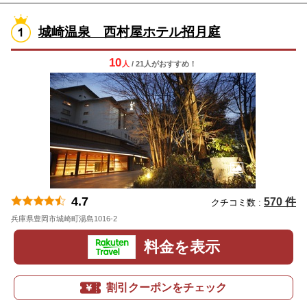
城崎温泉 西村屋ホテル招月庭
10
人
/ 21人
が
おすすめ！
4.7
570 件
クチコミ数 :
兵庫県豊岡市城崎町湯島1016-2
地図
料金を表示
割引クーポンをチェック