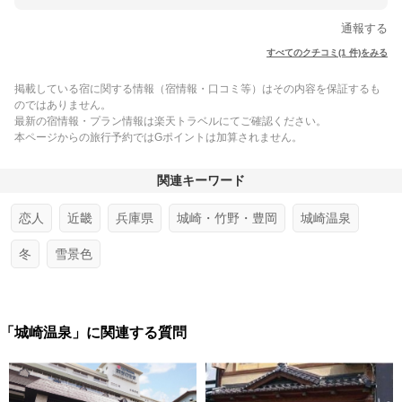
通報する
すべてのクチコミ(1 件)をみる
掲載している宿に関する情報（宿情報・口コミ等）はその内容を保証するも
のではありません。
最新の宿情報・プラン情報は楽天トラベルにてご確認ください。
本ページからの旅行予約ではGポイントは加算されません。
関連キーワード
恋人
近畿
兵庫県
城崎・竹野・豊岡
城崎温泉
冬
雪景色
「城崎温泉」に関連する質問