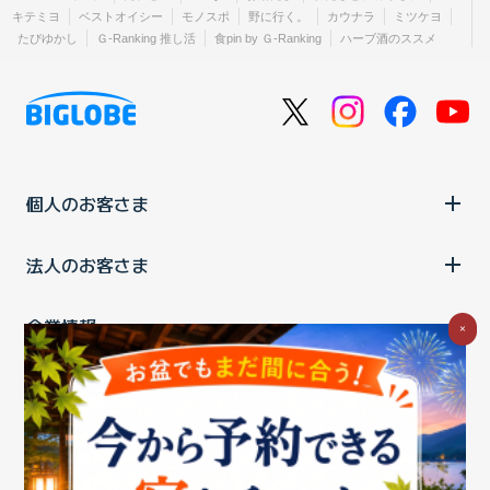
キテミヨ
ベストオイシー
モノスポ
野に行く。
カウナラ
ミツケヨ
たびゆかし
Ｇ-Ranking 推し活
食pin by Ｇ-Ranking
ハーブ酒のススメ
個人のお客さま
法人のお客さま
企業情報
×
ご利用中の方
お問い合わせ
消費税の表示
ウェブアクセシビリティの取り組み
個人情報保護ポリシー
プライバシーポータル
Cookieポリシー