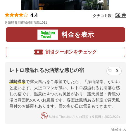
4.4
56 件
クチコミ数 :
兵庫県豊岡市城崎町湯島1011
地図
料金を表示
割引クーポンをチェック
レトロ感溢れるお洒落な感じの宿
0
城崎温泉
で露天風呂をご希望でしたら、「深山楽亭」がいい
と思います。大正ロマンが漂い、レトロ感溢れるお洒落な感
じの宿です。温泉は４つのお風呂があり、露天風呂・青龍の
湯は雰囲気のいいお風呂です。客室は風情ある和室で露天風
呂付のお部屋もあります。雪の多い日は雪見もできます。
Behind The Line さんの回答（投稿日：2020/2/22）
通報する