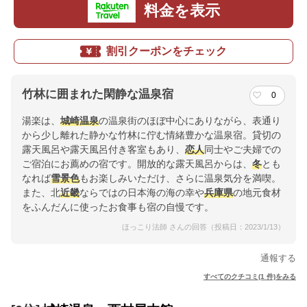
料金を表示
割引クーポンをチェック
竹林に囲まれた閑静な温泉宿
0
湯楽は、
城崎温泉
の温泉街のほぼ中心にありながら、表通り
から少し離れた静かな竹林に佇む情緒豊かな温泉宿。貸切の
露天風呂や露天風呂付き客室もあり、
恋人
同士やご夫婦での
ご宿泊にお薦めの宿です。開放的な露天風呂からは、
冬
とも
なれば
雪景色
もお楽しみいただけ、さらに温泉気分を満喫。
また、北
近畿
ならではの日本海の海の幸や
兵庫県
の地元食材
をふんだんに使ったお食事も宿の自慢です。
ほっこり法師 さんの回答（投稿日：2023/1/13）
通報する
すべてのクチコミ(1 件)をみる