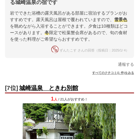
る城崎温泉の宿です
岩でできた浴槽の露天風呂がある部屋に宿泊するプランがお
すすめです。露天風呂は屋根で覆われていますので、
雪景色
を眺めながら入浴することができます。夕食は10種類ほどコ
ースがあります。
冬
限定で松葉蟹会席があるので、旬の食材
を使った料理がご希望ならおすすめです。
ずんたこす さんの回答（投稿日：2025/1/ 4）
通報する
すべてのクチコミ(1 件)をみる
[7位]
城崎温泉 ときわ別館
1
人
/ 21人
が
おすすめ！