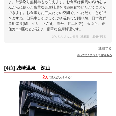
よ。外湯巡り無料券ももらえます。お食事は但馬の名物をふ
んだんに使った豪華な会席料理をお部屋食でいただくことが
できます。お食事もお二人だけの空間で、いただくことがで
きますね。但馬牛しゃぶしゃぶや活あわび踊り焼、日本海鮮
魚船盛り(鯛、イカ、さざえ、雲丹、甘エビ等)、天ぷら、香
住カニ1匹などが並ぶ、豪華な会席料理です。
どんどん さんの回答（投稿日：2019/8/13）
通報する
すべてのクチコミ(2 件)をみる
[4位]
城崎温泉 深山
2
人
/ 21人
が
おすすめ！