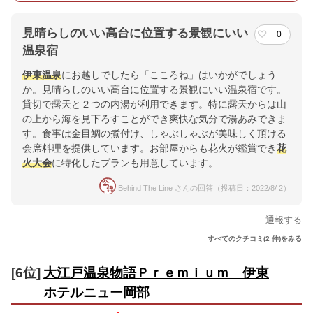
見晴らしのいい高台に位置する景観にいい
0
温泉宿
伊東温泉
にお越しでしたら「こころね」はいかがでしょう
か。見晴らしのいい高台に位置する景観にいい温泉宿です。
貸切で露天と２つの内湯が利用できます。特に露天からは山
の上から海を見下ろすことができ爽快な気分で湯あみできま
す。食事は金目鯛の煮付け、しゃぶしゃぶが美味しく頂ける
会席料理を提供しています。お部屋からも花火が鑑賞でき
花
火大会
に特化したプランも用意しています。
Behind The Line さんの回答（投稿日：2022/8/ 2）
通報する
すべてのクチコミ(2 件)をみる
[6位]
大江戸温泉物語Ｐｒｅｍｉｕｍ 伊東
ホテルニュー岡部