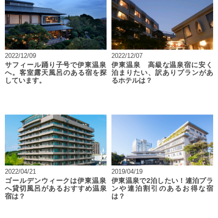
2022/12/09
2022/12/07
サフィール踊り子号で伊東温泉
伊東温泉 高級な温泉宿に安く
へ。客室露天風呂のある宿を探
泊まりたい、訳ありプランがあ
しています。
るホテルは？
2022/04/21
2019/04/19
ゴールデンウィークは伊東温泉
伊東温泉で2泊したい！連泊プラ
へ貸切風呂があるおすすめ温泉
ンや連泊割引のあるお得な宿
宿は？
は？