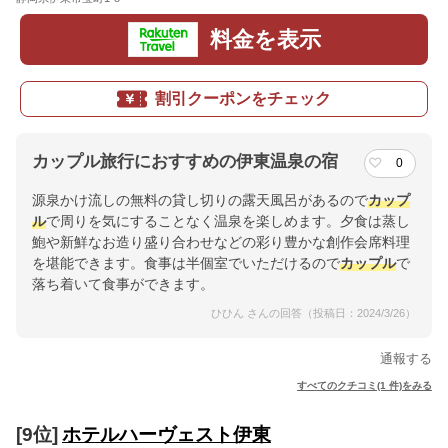
料金を表示
割引クーポンをチェック
カップル旅行におすすめの伊東温泉の宿
0
源泉かけ流しの無料の貸し切りの露天風呂があるので
カップ
ル
で周りを気にすることなく温泉を楽しめます。夕食は蒸し
鮑や新鮮なお造り盛り合わせなどの彩り豊かな創作会席料理
を堪能できます。食事は半個室でいただけるので
カップル
で
落ち着いて食事ができます。
ひひん さんの回答（投稿日：2024/3/26）
通報する
すべてのクチコミ(1 件)をみる
[9位]
ホテルハーヴェスト伊東