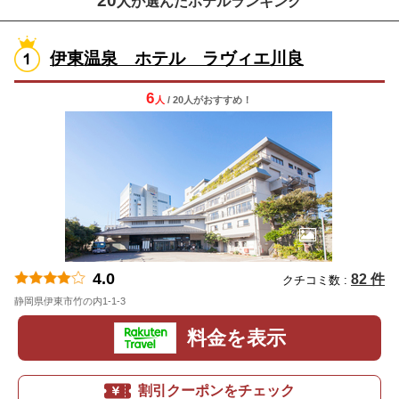
20
人が選んだホテルランキング
伊東温泉 ホテル ラヴィエ川良
6
人
/ 20人
が
おすすめ！
4.0
82 件
クチコミ数 :
静岡県伊東市竹の内1-1-3
地図
料金を表示
割引クーポンをチェック