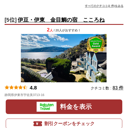
すべてのクチコミ(2 件)をみる
[5位]
伊豆・伊東 金目鯛の宿 こころね
2
人
/ 20人
が
おすすめ！
4.8
83 件
クチコミ数 :
静岡県伊東市宇佐美3713-16
地図
料金を表示
割引クーポンをチェック