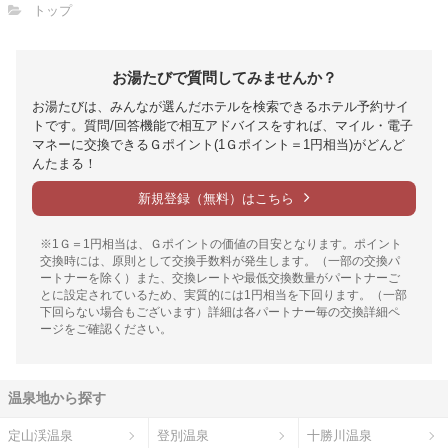
トップ
お湯たびで質問してみませんか？
お湯たびは、みんなが選んだホテルを検索できるホテル予約サイ
トです。質問/回答機能で相互アドバイスをすれば、マイル・電子
マネーに交換できるＧポイント(1Ｇポイント＝1円相当)がどんど
んたまる！
新規登録（無料）はこちら
※1Ｇ＝1円相当は、Ｇポイントの価値の目安となります。ポイント
交換時には、原則として交換手数料が発生します。（一部の交換パ
ートナーを除く）また、交換レートや最低交換数量がパートナーご
とに設定されているため、実質的には1円相当を下回ります。（一部
下回らない場合もございます）詳細は各パートナー毎の交換詳細ペ
ージをご確認ください。
温泉地から探す
定山渓温泉
登別温泉
十勝川温泉