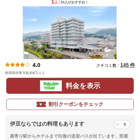
1
人
/ 20人
が
おすすめ！
4.0
145 件
クチコミ数 :
静岡県伊東市桜木町2-1-1
地図
料金を表示
割引クーポンをチェック
伊豆ならではの料理もあります
0
最寄り駅からホテルまで往復の送迎バスが出ています。部屋