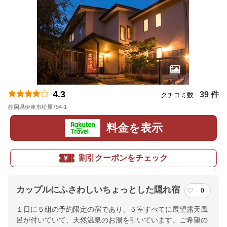
4.3
39 件
クチコミ数 :
静岡県伊東市松原794-1
地図
料金を表示
割引クーポンをチェック
カップルにふさわしいちょっとした隠れ宿
0
１日に５組の予約限定の宿であり、５室すべてに展望露天風
呂が付いていて、天然温泉のお湯を引いています。ご希望の