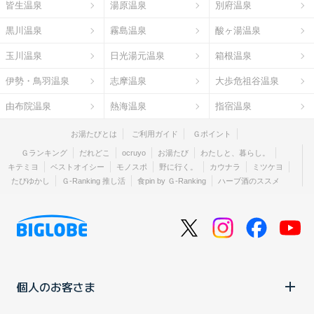
皆生温泉
湯原温泉
別府温泉
黒川温泉
霧島温泉
酸ヶ湯温泉
玉川温泉
日光湯元温泉
箱根温泉
伊勢・鳥羽温泉
志摩温泉
大歩危祖谷温泉
由布院温泉
熱海温泉
指宿温泉
お湯たびとは
ご利用ガイド
Ｇポイント
Ｇランキング
だれどこ
ocruyo
お湯たび
わたしと、暮らし。
キテミヨ
ベストオイシー
モノスポ
野に行く。
カウナラ
ミツケヨ
たびゆかし
Ｇ-Ranking 推し活
食pin by Ｇ-Ranking
ハーブ酒のススメ
個人のお客さま