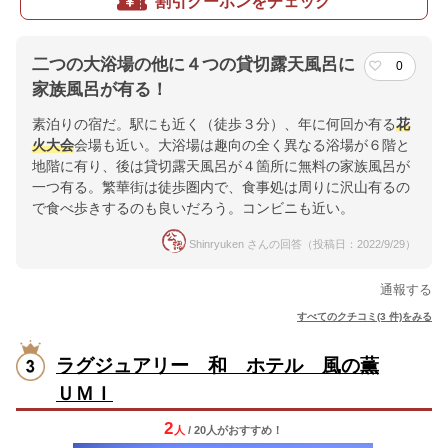
割引クーポンをチェック
二つの大浴場の他に４つの貸切露天風呂に
0
家族風呂が有る！
素泊りの宿だ。駅にも近く（徒歩３分）、年に何回か有る
花
火大会
会場も近い。大浴場は趣向の全く異なる浴場が６階と
地階に有り、後は貸切露天風呂が４箇所に無料の家族風呂が
一つ有る。繁華街は徒歩圏内で、食事処は周りに沢山有るの
で食べ歩きするのも良いだろう。コンビニも近い。
Shinryuken さんの回答（投稿日：2022/9/29）
通報する
すべてのクチコミ(3 件)をみる
ラグジュアリー 和 ホテル 風の薫
ＵＭＩ
2
人
/ 20人
が
おすすめ！