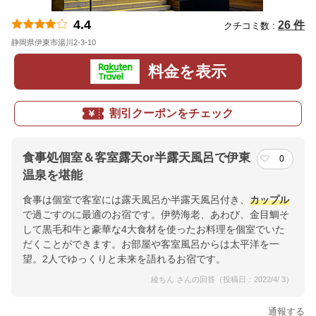
4.4
26 件
クチコミ数 :
静岡県伊東市湯川2-3-10
地図
料金を表示
割引クーポンをチェック
食事処個室＆客室露天or半露天風呂で伊東
0
温泉を堪能
食事は個室で客室には露天風呂か半露天風呂付き、
カップル
で過ごすのに最適のお宿です。伊勢海老、あわび、金目鯛そ
して黒毛和牛と豪華な4大食材を使ったお料理を個室でいた
だくことができます。お部屋や客室風呂からは太平洋を一
望。2人でゆっくりと未来を語れるお宿です。
綾ちん さんの回答（投稿日：2022/4/ 3）
通報する