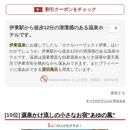
割引クーポンをチェック
伊東駅から徒歩12分の清潔感のある温泉ホ
0
テルです。
伊東温泉
にお越しでしたら「ホテルハーヴェスト伊東」はい
かがでしょうか。伊東駅から徒歩12分の清潔感のある温泉ホ
テルです。温泉は湯量豊富な自家源泉があり大浴場や露天風
呂で伊東市街を眺めながら湯あみできます。またプライベー
トに湯あみできる
貸切風呂
も用意しています。
Natural Science さんの回答（投稿日：2024/1/15）
通報する
すべてのクチコミ(1 件)をみる
[10位]
源泉かけ流しの小さなお宿”あゆの風”
1
人
/ 20人
が
おすすめ！