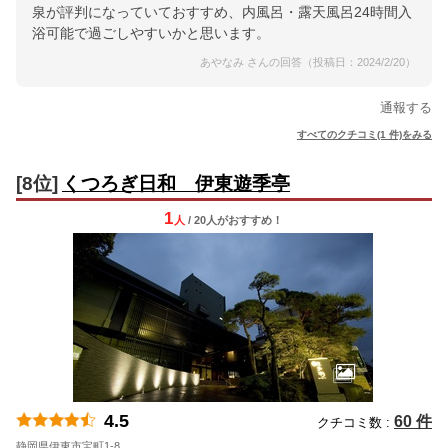
泉が評判になっていておすすめ、内風呂・露天風呂24時間入
浴可能で過ごしやすいかと思います。
あやなみ さんの回答（投稿日：2024/2/20）
通報する
すべてのクチコミ(1 件)をみる
[8位]
くつろぎ日和 伊東遊季亭
1
人
/ 20人
が
おすすめ！
4.5
60 件
クチコミ数 :
静岡県伊東市宝町1-8
地図