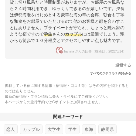
貸し切り風呂だと時間制限がありますが、お部屋のお風呂な
ら２４時間利用でき、ゆっくりできるのが嬉しいです。夕食
は伊勢海老をはじめとする豪華な海の幸の会席、朝食も丁寧
な和食をお部屋でいただけるので他のお客様と顔を合わすこ
とはありません。プライベートが守られ、ちょっと隠れ家の
ような宿ですので
学生
さんの
カップル
には最適でしょう。駅
からも徒歩で１０分程度とアクセスしやすい点も魅力です。
hahata さんの回答（投稿日：2022/3/14）
通報する
すべてのクチコミ(1 件)をみる
掲載している宿に関する情報（宿情報・口コミ等）はその内容を保証するも
のではありません。
最新の宿情報・プラン情報は楽天トラベルにてご確認ください。
本ページからの旅行予約ではGポイントは加算されません。
関連キーワード
恋人
カップル
大学生
学生
東海
静岡県