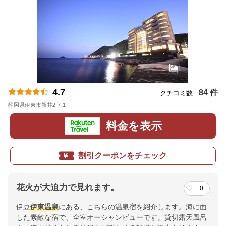
4.7
84 件
クチコミ数 :
静岡県伊東市新井2-7-1
地図
料金を表示
割引クーポンをチェック
花火が大迫力で見れます。
0
伊豆
伊東温泉
にある、こちらの温泉宿を紹介します。海に面
した素敵な宿で、全室オーシャンビューです。貸切露天風呂