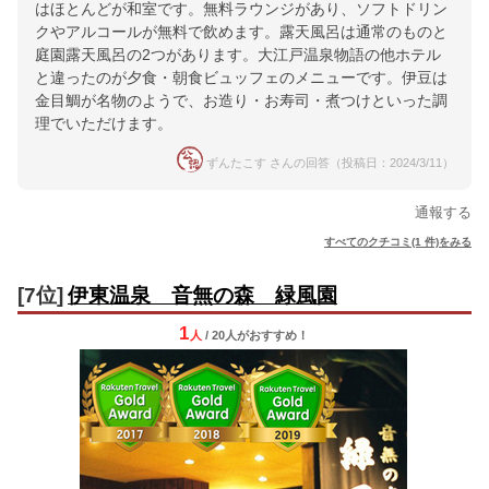
はほとんどが和室です。無料ラウンジがあり、ソフトドリン
クやアルコールが無料で飲めます。露天風呂は通常のものと
庭園露天風呂の2つがあります。大江戸温泉物語の他ホテル
と違ったのが夕食・朝食ビュッフェのメニューです。伊豆は
金目鯛が名物のようで、お造り・お寿司・煮つけといった調
理でいただけます。
ずんたこす さんの回答（投稿日：2024/3/11）
通報する
すべてのクチコミ(1 件)をみる
[7位]
伊東温泉 音無の森 緑風園
1
人
/ 20人
が
おすすめ！