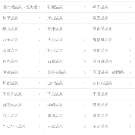
湯の川温泉（北海道）
乳頭温泉
鳴子温泉
秋保温泉
東山温泉
蔵王温泉
銀山温泉
草津温泉
伊香保温泉
万座温泉
四万温泉
鬼怒川温泉
塩原温泉
野沢温泉
白骨温泉
月岡温泉
石和温泉
湯河原温泉
伊東温泉
修善寺温泉
下田温泉（静岡県）
和倉温泉
山中温泉
あわら温泉
宇奈月温泉
下呂温泉
平湯温泉
新穂高温泉
城崎温泉
有馬温泉
白浜温泉
勝浦温泉
道後温泉
こんぴら温泉
三朝温泉
玉造温泉