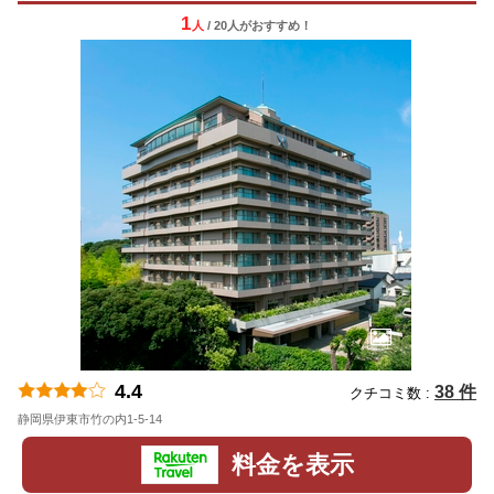
1
人
/ 20人
が
おすすめ！
4.4
38 件
クチコミ数 :
静岡県伊東市竹の内1-5-14
地図
料金を表示