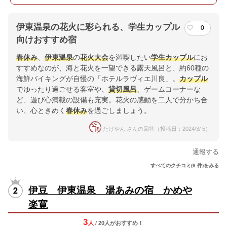
伊東温泉の花火に彩られる、学生カップル
0
向けおすすめ宿
春休み
、
伊東温泉
の
花火大会
を満喫したい
学生
カップル
にお
すすめなのが、海と花火を一望できる露天風呂と、約60種の
海鮮バイキングが自慢の「ホテルラヴィエ川良」。
カップル
でゆったり過ごせる客室や、
貸切風呂
、ゲームコーナーな
ど、遊び心満載の設備も充実。花火の感動を二人で分かち合
い、心ときめく
春休み
を過ごしましょう。
たけやん さんの回答（投稿日：2024/3/ 5）
通報する
すべてのクチコミ(6 件)をみる
伊豆 伊東温泉 湯あみの宿 かめや
楽寛
3
人
/ 20人
が
おすすめ！