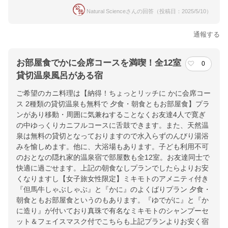
Natural Scienceさんの回答（投稿日：2025/5/10）
通報する
お部屋食でかに会席コースを満喫！全12室
0
貸切温泉風呂がある宿
ご希望のカニ料理は【納得！ちょっとリッチに かに会席コー
ス 2種類の貸切温泉も無料で 夕食・朝食ともお部屋食】プラ
ンがあり移動・周囲に気兼ねすることなくお友達4人で寛ぎ
の中ゆっくりカニフルコースに舌鼓できます。また、天然温
泉は無料の貸切となっておりますので水入らずのんびり湯浴
みを愉しめます。他に、大浴場もあります。子ども利用不可
のおとなの隠れ家的温泉宿で部屋数も全12室。お友達同士で
快適に過ごせます。上記の朝食なしプランでしたらよりお安
くなりますし【女子旅女性限定】ミキモトのアメニティ付き
『但馬牛しゃぶしゃぶ』と『かに』のよくばりプラン 夕食・
朝食ともお部屋食というのもあります。『ゆでがに』と『か
に造り』が付いており真珠で有名なミキモトのシャンプーセ
ット＆フェイスマスク付でこちらも上記プランよりお安く宿