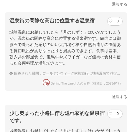
通報する
温泉街の閑静な高台に位置する温泉宿
0
城崎温泉にお越しでしたら「月のしずく」はいかがでしょう
か。温泉街の閑静な高台に位置する温泉宿です。館内には御
影石で造られた感じのいい大浴場や檜や自然石造りの風情あ
る貸切風呂がありゆったりと湯あみできます。食事は基本、
朝夕共お部屋食で、但馬牛やズワイガニなど但馬の食材を使
った会席料理が堪能できます。
回答された質問：
ゴールデンウィーク家族旅行は城崎温泉で満喫。部屋食できる温泉宿は？
Behind The Lineさんの回答（投稿日：2023/9/ 7）
通報する
少し奥まった小路に佇む隠れ家的な温泉宿
0
です。
城崎温泉にお越しでしたら「月のしずく」はいかがでしょう