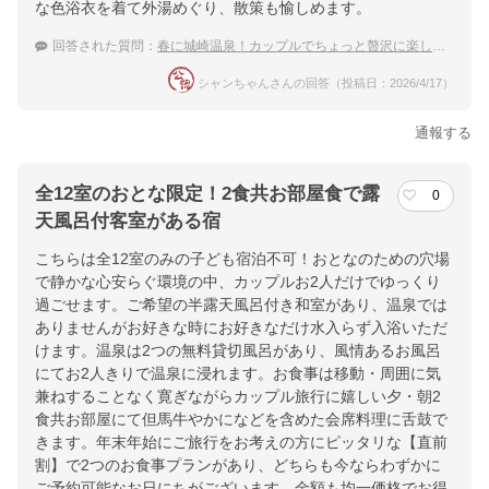
な色浴衣を着て外湯めぐり、散策も愉しめます。
回答された質問：
春に城崎温泉！カップルでちょっと贅沢に楽しめる宿
シャンちゃんさんの回答（投稿日：2026/4/17）
通報する
全12室のおとな限定！2食共お部屋食で露
0
天風呂付客室がある宿
こちらは全12室のみの子ども宿泊不可！おとなのための穴場
で静かな心安らぐ環境の中、カップルお2人だけでゆっくり
過ごせます。ご希望の半露天風呂付き和室があり、温泉では
ありませんがお好きな時にお好きなだけ水入らず入浴いただ
けます。温泉は2つの無料貸切風呂があり、風情あるお風呂
にてお2人きりで温泉に浸れます。お食事は移動・周囲に気
兼ねすることなく寛ぎながらカップル旅行に嬉しい夕・朝2
食共お部屋にて但馬牛やかになどを含めた会席料理に舌鼓で
きます。年末年始にご旅行をお考えの方にピッタリな【直前
割】で2つのお食事プランがあり、どちらも今ならわずかに
ご予約可能なお日にちがございます。金額も均一価格でお得