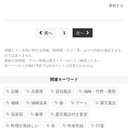
通報する
前へ
1
次へ
掲載している宿に関する情報（宿情報・口コミ等）はその内容を保証するも
のではありません。
最新の宿情報・プラン情報は楽天トラベルにてご確認ください。
本ページからの旅行予約ではGポイントは加算されません。
関連キーワード
近畿
兵庫県
貸切風呂
城崎・竹野・豊岡
城崎
城崎温泉
春
デート
露天風呂
温泉宿
豪華
露天風呂付き客室
料理が美味しい
冬
年末年始
穴場