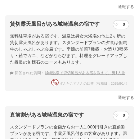
通報する
貸切露天風呂がある城崎温泉の宿です
0
無料駐車場がある宿です。温泉は男女大浴場の他に2ヶ所の
貸切露天風呂があります。スタンダードプランの夕食は但馬
牛のしゃぶしゃぶ会席です。季節の前菜7種盛・お造り3種盛
り・茹でガニ、などがならびます。料理をグレードアップし
た板長の旬懐石のコースもあります。
回答された質問：
城崎温泉で貸切風呂がある宿を教えて。男1人旅、車で行きます。
ずんたこすさんの回答（投稿日：2025/8/14）
通報する
直前割がある城崎温泉の宿です
0
スタンダードプランの金額からお一人1,000円引きの直前割
プランがある宿です。半露天風呂付きの客室があります。温