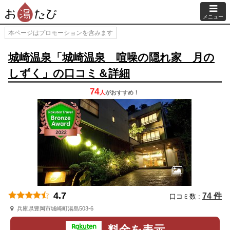
メニュー
本ページはプロモーションを含みます
城崎温泉「城崎温泉 喧噪の隠れ家 月の
しずく」の口コミ＆詳細
74
人
が
おすすめ！
4.7
74 件
口コミ数 :
兵庫県豊岡市城崎町湯島503-6
料金を表示