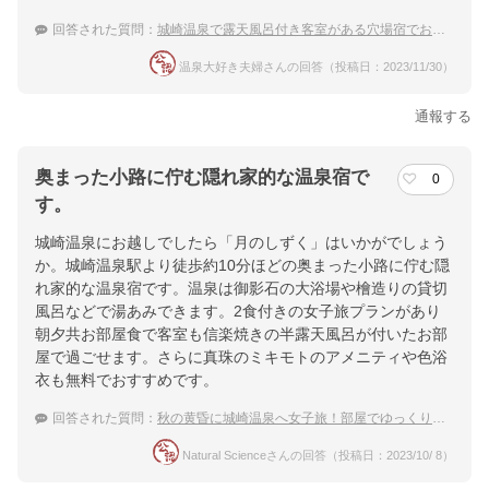
回答された質問：
城崎温泉で露天風呂付き客室がある穴場宿でおすすめありますか？
温泉大好き夫婦さんの回答（投稿日：2023/11/30）
通報する
奥まった小路に佇む隠れ家的な温泉宿で
0
す。
城崎温泉にお越しでしたら「月のしずく」はいかがでしょう
か。城崎温泉駅より徒歩約10分ほどの奥まった小路に佇む隠
れ家的な温泉宿です。温泉は御影石の大浴場や檜造りの貸切
風呂などで湯あみできます。2食付きの女子旅プランがあり
朝夕共お部屋食で客室も信楽焼きの半露天風呂が付いたお部
屋で過ごせます。さらに真珠のミキモトのアメニティや色浴
衣も無料でおすすめです。
回答された質問：
秋の黄昏に城崎温泉へ女子旅！部屋でゆっくりと露天風呂と食事が楽しめる宿
Natural Scienceさんの回答（投稿日：2023/10/ 8）