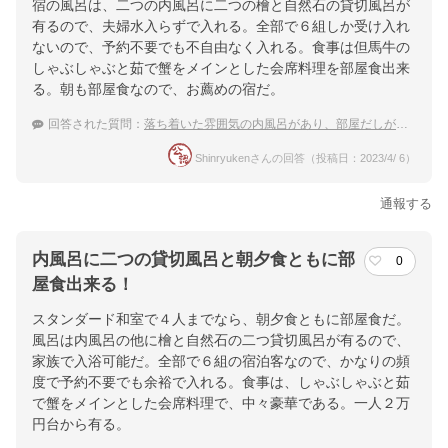
宿の風呂は、二つの内風呂に二つの檜と自然石の貸切風呂が
有るので、夫婦水入らずで入れる。全部で６組しか受け入れ
ないので、予約不要でも不自由なく入れる。食事は但馬牛の
しゃぶしゃぶと茹で蟹をメインとした会席料理を部屋食出来
る。朝も部屋食なので、お薦めの宿だ。
回答された質問：
落ち着いた雰囲気の内風呂があり、部屋だしができる城崎温泉の宿はありますか？
Shinryukenさんの回答（投稿日：2023/4/ 6）
通報する
内風呂に二つの貸切風呂と朝夕食ともに部
0
屋食出来る！
スタンダード和室で４人までなら、朝夕食ともに部屋食だ。
風呂は内風呂の他に檜と自然石の二つ貸切風呂が有るので、
家族で入浴可能だ。全部で６組の宿泊客なので、かなりの頻
度で予約不要でも余裕で入れる。食事は、しゃぶしゃぶと茹
で蟹をメインとした会席料理で、中々豪華である。一人２万
円台から有る。