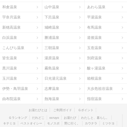
和倉温泉
山中温泉
あわら温泉
宇奈月温泉
下呂温泉
平湯温泉
新穂高温泉
城崎温泉
有馬温泉
白浜温泉
勝浦温泉
道後温泉
こんぴら温泉
三朝温泉
玉造温泉
皆生温泉
湯原温泉
別府温泉
黒川温泉
霧島温泉
酸ヶ湯温泉
玉川温泉
日光湯元温泉
箱根温泉
伊勢・鳥羽温泉
志摩温泉
大歩危祖谷温泉
由布院温泉
熱海温泉
指宿温泉
お湯たびとは
ご利用ガイド
Ｇポイント
Ｇランキング
だれどこ
ocruyo
お湯たび
わたしと、暮らし。
キテミヨ
ベストオイシー
モノスポ
野に行く。
カウナラ
ミツケヨ