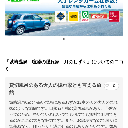
朝食
部屋
夕食
部屋
チェックイン・チェックアウト時間
>
チェックイン
15:00(最終チェックイン：17:00)
チェックアウ
10:00
「城崎温泉 喧噪の隠れ家 月のしずく」についての口コ
ト
ミ
交通アクセス
貸切風呂のある大人の隠れ家とも言える旅
0
ＪＲ山陰本線 城崎温泉駅より徒歩にて１０分
館
城崎温泉街の小高い場所にあるわずか12室のみの大人の隠れ
提供：楽天トラベル
家のような旅館です。自然石と檜の貸切風呂があり、予約が
楽天トラベルで
不要のため、空いていればいつでも何度でも無料で利用でき
ホテル詳細を詳しく見る
るのがここの大きな魅力です。また、お部屋食なので周りに
気兼ねなく、ゆったりと過ごせるのもありがたいです。数あ