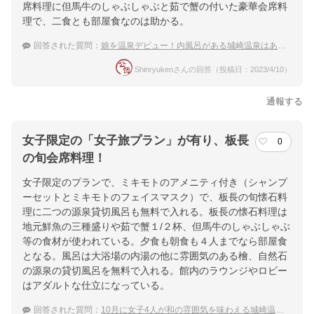
席料理に但馬牛のしゃぶしゃぶと茹で蟹の付いた豪華会席料
理で、二食とも部屋食なのは助かる。
回答された質問：
娘を温泉デビュー！内風呂がある城崎温泉はありますか？
Shinryukenさんの回答（投稿日：2023/4/10）
通報する
女子限定の「女子旅プラン」が有り、板長
0
の旬会席料理！
女子限定のプランで、ミキモトのアメニティ付き（シャンプ
ーセットとミキモトのフェイスマスク）で、板長の旬懐石料
理に二つの源泉貸切風呂も無料で入れる。板長の懐石料理は
地元鮮魚の三種盛りや茹で蟹１/２杯、但馬牛のしゃぶしゃぶ
等の食材が使われている。夕食も朝食も４人までなら部屋食
となる。風呂は大浴場の内湯の他に雰囲気のある檜、自然石
の源泉の貸切風呂を無料で入れる。館内のラウンジやロビー
はアダルトな仕立になっている。
回答された質問：
10月に女子4人が和の雰囲気を味わえる城崎温泉へ！4人が同じ部屋に泊まれる宿