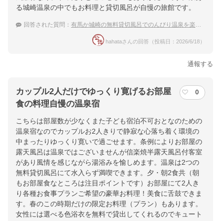
る城崎温泉の中でもお料理と貸切風呂が自慢の旅館です。
回答された質問：
有馬か城崎の無料貸切風呂でのんびり温泉を楽しみたい
hahataさんの回答（投稿日：2026/6/18）
通報する
カップル2人だけでゆっくり寛げるお部屋
0
食の料理自慢の温泉宿
こちらは部屋数が少なくまた子ども宿泊不可おとなのための
温泉宿なのでカップルお2人きりで静寂な心落ち着く環境の
中まったりゆっくり寛いで過ごせます。条例によりお部屋の
露天風呂は温泉ではございませんが信楽焼半露天風呂付客室
があり風情を感じながら湯浴みを愉しめます。温泉は2つの
無料貸切風呂にて水入らず満喫できます。夕・朝2食共（朝
もお部屋食なところは注目ポイントです）お部屋にて2人き
り各種お食事プランご希望の豪華お料理！美食に舌鼓できま
す。春のこの時期だけの限定お料理（プラン）もあります。
女性には選べる色浴衣を無料で貸出してくれるのでキュート