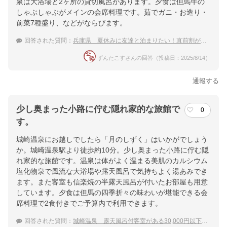
泉は大浴場と2ヶ所の貸切風呂があります。夕食は但馬牛の
しゃぶしゃぶがメインの会席料理です。茹でガニ・お造り・
前菜7種盛り、などがならびます。
回答された質問：
兵庫県 夏休みに友達と泊まりたい！直前割が利用できるおすすめ温泉宿
ずんたこすさんの回答（投稿日：2025/8/14）
通報する
少し奥まった小路に佇む隠れ家的な旅館で
0
す。
城崎温泉にお越しでしたら「月のしずく」はいかがでしょう
か。城崎温泉駅より徒歩約10分。少し奥まった小路に佇む隠
れ家的な旅館です。温泉は体がよく温まる美肌のカルシウム
塩化物泉で風流な大浴場や露天風呂で気持ちよく湯あみでき
ます。また客室も信楽焼の半露天風呂が付いたお部屋も用意
しています。夕食は但馬の四季折々の味わいが堪能できる会
席料理で2食付きでご予算内で利用できます。
回答された質問：
城崎温泉 露天風呂付客室がある30,000円以下で泊まれる温泉宿のおすすめは？