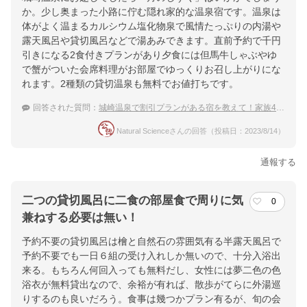
か。少し奥まった小路に佇む隠れ家的な温泉宿です。温泉は
体がよく温まるカルシウム塩化物泉で風情たっぷりの内湯や
露天風呂や貸切風呂などで湯あみできます。直前予約で千円
引きになる2食付きプランがあり夕食には但馬牛しゃぶやゆ
で蟹がついた会席料理がお部屋でゆっくりお召し上がりにな
れます。2種類の貸切温泉も無料でお値打ちです。
回答された質問：
城崎温泉で割引プランがある宿を教えて！家族4人での旅行です。
Natural Scienceさんの回答（投稿日：2023/8/14）
通報する
二つの貸切風呂に二食の部屋食で周りに気
0
兼ねする必要は無い！
予約不要の貸切風呂は檜と自然石の雰囲気有る半露天風呂で
予約不要でも一日６組の受け入れしか無いので、十分入浴出
来る。もちろん何回入っても無料だし、女性には夢二色の色
浴衣が無料貸出なので、余裕が有れば、散歩がてらに外湯巡
りするのも良いだろう。食事は幾つかプラン有るが、旬の会