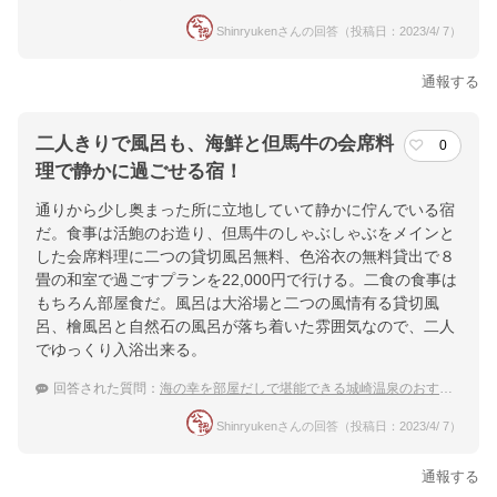
Shinryukenさんの回答（投稿日：2023/4/ 7）
通報する
二人きりで風呂も、海鮮と但馬牛の会席料
0
理で静かに過ごせる宿！
通りから少し奥まった所に立地していて静かに佇んでいる宿
だ。食事は活鮑のお造り、但馬牛のしゃぶしゃぶをメインと
した会席料理に二つの貸切風呂無料、色浴衣の無料貸出で８
畳の和室で過ごすプランを22,000円で行ける。二食の食事は
もちろん部屋食だ。風呂は大浴場と二つの風情有る貸切風
呂、檜風呂と自然石の風呂が落ち着いた雰囲気なので、二人
でゆっくり入浴出来る。
回答された質問：
海の幸を部屋だしで堪能できる城崎温泉のおすすめ宿は？
Shinryukenさんの回答（投稿日：2023/4/ 7）
通報する