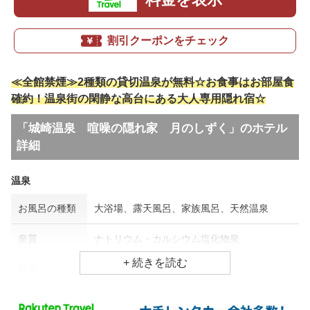
割引クーポンをチェック
≪全館禁煙≫2種類の貸切温泉が無料☆お食事はお部屋食
確約！温泉街の閑静な高台にある大人専用隠れ宿☆
「城崎温泉 喧噪の隠れ家 月のしずく」のホテル
詳細
温泉
お風呂の種類
大浴場、露天風呂、家族風呂、天然温泉
泉質
ナトリウム・カルシウム塩化物泉
効能
関節痛、神経痛、疲労回復
食事場所