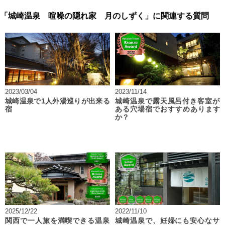
「城崎温泉 喧噪の隠れ家 月のしずく」に関連する質問
2023/03/04
2023/11/14
城崎温泉で1人外湯巡りが出来る
城崎温泉で露天風呂付き客室が
宿
ある穴場宿でおすすめあります
か？
2025/12/22
2022/11/10
関西で一人旅を満喫できる温泉
城崎温泉で、妊婦にも安心なサ