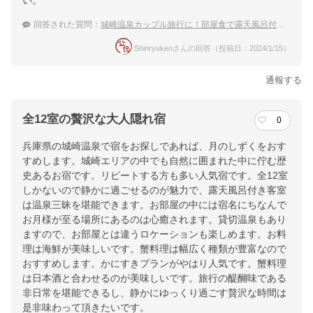
い。
回答された質問：
城崎温泉カップル旅行に！部屋食で露天風呂付き客室に泊まれる宿おすすめは？
Shinryukenさんの回答（投稿日：2024/1/15）
通報する
全12室の贅沢な大人隠れ宿
0
兵庫県の城崎温泉で宿をお探しであれば、月のしずくをおす
すめします。城崎エリアの中でも自然に囲まれた中に佇む歴
史あるお宿です。リピートする方も多い人気宿です。全12室
しかないので静かに過ごせるのが魅力で、露天風呂付き客室
は温泉三昧を堪能できます。お部屋の中には宿名にちなんで
お月様が至る場所にあるのは心癒されます。貸切温泉もあり
ますので、お部屋とは違うロケーションも楽しめます。お料
理は海鮮が美味しいです。蟹料理は幅広く種類が豊富なので
おすすめします。かにすきプランがやはり人気です。蟹料理
は日本酒と合わせるのが美味しいです。旅行の醍醐味である
非日常を堪能できるし、静かにゆっくり過ごす贅沢な時間は
是非味わって頂きたいです。