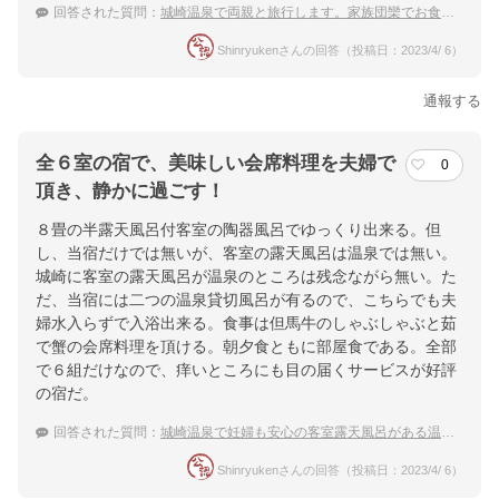
回答された質問：
城崎温泉で両親と旅行します。家族団欒でお食事を部屋だしで楽しめる宿を探してます。
Shinryukenさんの回答（投稿日：2023/4/ 6）
通報する
全６室の宿で、美味しい会席料理を夫婦で
0
頂き、静かに過ごす！
８畳の半露天風呂付客室の陶器風呂でゆっくり出来る。但
し、当宿だけでは無いが、客室の露天風呂は温泉では無い。
城崎に客室の露天風呂が温泉のところは残念ながら無い。た
だ、当宿には二つの温泉貸切風呂が有るので、こちらでも夫
婦水入らずで入浴出来る。食事は但馬牛のしゃぶしゃぶと茹
で蟹の会席料理を頂ける。朝夕食ともに部屋食である。全部
で６組だけなので、痒いところにも目の届くサービスが好評
の宿だ。
回答された質問：
城崎温泉で妊婦も安心の客室露天風呂がある温泉旅館を教えて！
Shinryukenさんの回答（投稿日：2023/4/ 6）