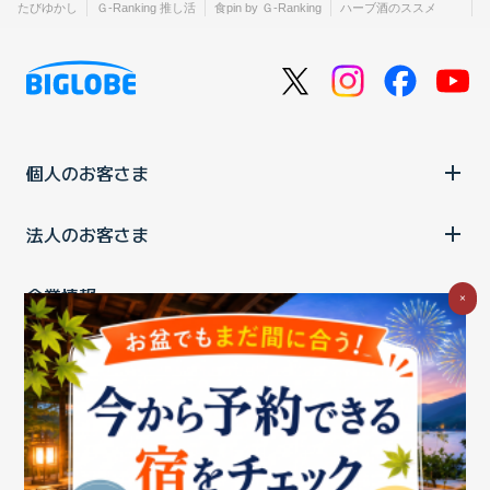
たびゆかし
Ｇ-Ranking 推し活
食pin by Ｇ-Ranking
ハーブ酒のススメ
個人のお客さま
法人のお客さま
企業情報
×
ご利用中の方
お問い合わせ
消費税の表示
ウェブアクセシビリティの取り組み
個人情報保護ポリシー
プライバシーポータル
Cookieポリシー
特定商取引法に基づく表記
情報セキュリティ基本方針