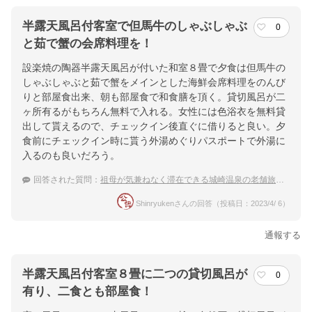
半露天風呂付客室で但馬牛のしゃぶしゃぶ
0
と茹で蟹の会席料理を！
設楽焼の陶器半露天風呂が付いた和室８畳で夕食は但馬牛の
しゃぶしゃぶと茹で蟹をメインとした海鮮会席料理をのんび
りと部屋食出来、朝も部屋食で和食膳を頂く。貸切風呂が二
ヶ所有るがもちろん無料で入れる。女性には色浴衣を無料貸
出して貰えるので、チェックイン後直ぐに借りると良い。夕
食前にチェックイン時に貰う外湯めぐりパスポートで外湯に
入るのも良いだろう。
回答された質問：
祖母が気兼ねなく滞在できる城崎温泉の老舗旅館はありますか？
Shinryukenさんの回答（投稿日：2023/4/ 6）
通報する
半露天風呂付客室８畳に二つの貸切風呂が
0
有り、二食とも部屋食！