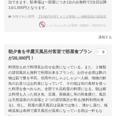
泊できます。駐車場は一部屋につき1台のみ無料で2台目以降
1台1,000円となります。
回答された質問：
【50歳代女性】カニが美味しい城崎温泉の温泉宿
シャンちゃんさんの回答（投稿日：2024/10/ 6）
通報する
朝夕食を半露天風呂付客室で部屋食プラン
0
が26,000円！
料理控えめで料理長お任せ会席になっている。また、２種類
の貸切風呂も無料で利用出来るプランだ。お任せ会席は酢の
物は茹で蟹を半匹、但馬牛のしゃぶしゃぶ一人鍋、地物の鮮
魚のお造りはお約束になっていて、その他は旬の食材を使っ
た料理を食べれられ、全部で６品程度の料理になる。朝は郷
土料理も入った焼き魚、豆腐、茶碗蒸し等の和食膳だ。風呂
は天然温泉の大浴場と２つの貸切風呂が有る(無料利用出来
る)。但し、部屋の露天風呂は温泉では無く、沸かし湯だ。城
崎温泉は条例で露天風呂が温泉になっている宿は一軒もな