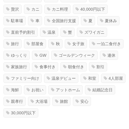
贅沢
カニ
カニ料理
40,000円以下
駐車場
車
全国旅行支援
夏
夏休み
直前予約割引
温泉
蟹
ズワイガニ
旅行
部屋食
秋
女子旅
一泊二食付き
ゆっくり
GW
ゴールデンウィーク
連休
家族旅行
食事付き
朝食付き
割引
ファミリー向け
温泉デビュー
和室
4人部屋
海鮮
お祝い
アットホーム
結婚記念日
親孝行
大浴場
旅館
安心
30,000円以下