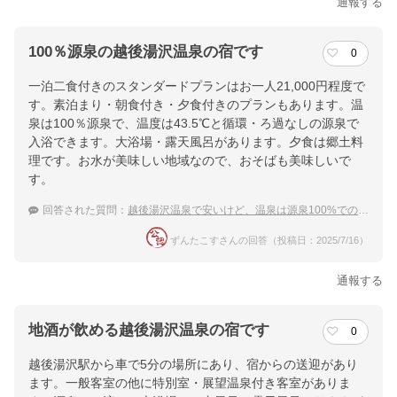
通報する
100％源泉の越後湯沢温泉の宿です
0
一泊二食付きのスタンダードプランはお一人21,000円程度で
す。素泊まり・朝食付き・夕食付きのプランもあります。温
泉は100％源泉で、温度は43.5℃と循環・ろ過なしの源泉で
入浴できます。大浴場・露天風呂があります。夕食は郷土料
理です。お水が美味しい地域なので、おそばも美味しいで
す。
回答された質問：
越後湯沢温泉で安いけど、温泉は源泉100%でのんびり出来る宿が知りたい！
ずんたこすさんの回答（投稿日：2025/7/16）
通報する
地酒が飲める越後湯沢温泉の宿です
0
越後湯沢駅から車で5分の場所にあり、宿からの送迎があり
ます。一般客室の他に特別室・展望温泉付き客室がありま