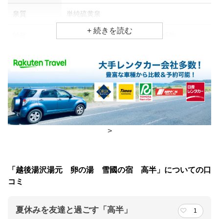
泉質
単純硫黄泉
効能
胃腸病、関節痛、リウマチ・神経病
食事場所
朝食
広間、食事処
夕食
広間、食事処
チェックイン・チェックアウト時間
>
チェックイン
15:00(最終チェックイン：20:00)
チェックアウ
10:00
「越後湯沢湯元 卵の湯 雪國の宿 高半」についての口
ト
コミ
交通アクセス
夏休みを友達と過ごす「高半」
1