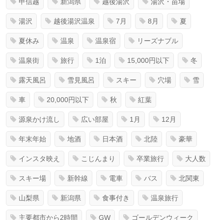
甲信越
新潟県
越後湯沢
湯沢・苗場
湯沢
越後湯沢温泉
7月
8月
夏
夏休み
温泉
温泉宿
リーズナブル
温泉街
旅行
1泊
15,000円以下
冬
露天風呂
雪見風呂
スキー
穴場
雪
車
20,000円以下
秋
紅葉
源泉かけ流し
広い部屋
1月
12月
年末年始
地酒
日本酒
北陸
豪華
インスタ映え
こじんまり
卒業旅行
大人数
スキー場
新幹線
電車
バス
北関東
山梨県
新潟県
食事付き
温泉旅行
主要都市から2時間
GW
ゴールデンウィーク