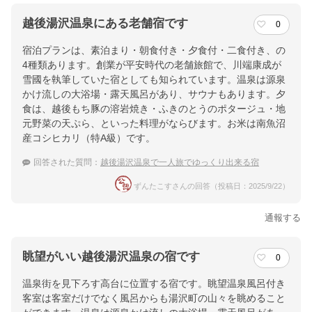
越後湯沢温泉にある老舗宿です
0
宿泊プランは、素泊まり・朝食付き・夕食付・二食付き、の
4種類あります。創業が平安時代の老舗旅館で、川端康成が
雪國を執筆していた宿としても知られています。温泉は源泉
かけ流しの大浴場・露天風呂があり、サウナもあります。夕
食は、越後もち豚の溶岩焼き・ふきのとうのポタージュ・地
元野菜の天ぷら、といった料理がならびます。お米は南魚沼
産コシヒカリ（特A級）です。
回答された質問：
越後湯沢温泉で一人旅でゆっくり出来る宿
ずんたこすさんの回答（投稿日：2025/9/22）
通報する
眺望がいい越後湯沢温泉の宿です
0
温泉街を見下ろす高台に位置する宿です。眺望温泉風呂付き
客室は客室だけでなく風呂からも湯沢町の山々を眺めること