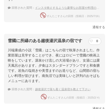
回答された質問：
インスタ映えするような豪華なお部屋や料理のある越後湯沢温泉の宿を知りたい！
ずんたこすさんの回答（投稿日：2025/7/16）
通報する
雪國に所縁のある越後湯沢温泉の宿です
0
川端康成の小説「雪國」はこちらの宿で執筆されました。作
業部屋は見学することができ、夜にはロビーで雪國の映画上
映をしています。源泉かけ流しの大浴場があり、女湯には露
天風呂があります。夕食はスタンダードプランですと和食膳
です。岩魚の塩焼きや美雪ますのお造りなど、山間部の宿ら
しい料理が並びます。南魚沼では美味しいと評判のおそばも
メニューにあります。
回答された質問：
越後湯沢で落ち着く温泉宿を教えて下さい
ずんたこすさんの回答（投稿日：2025/2/ 4）
通報する