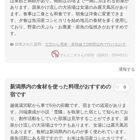
は東館と南館があり、南館は10名まで一緒に泊まれる部屋が
あります。源泉かけ流しの大浴場は女湯のみ露天風呂があり
ます。食事は二食とも和食です。朝食は洋食に変更できま
す。夕食は魚沼産コシヒカリを始め地元の食材を多く使用し
ており、野菜の天ぷら・お蕎麦・岩魚の塩焼きがおすすめで
す。
回答された質問：
大宮から電車・新幹線で2時間以内で行けるおすすめの温泉宿は？
ずんたこすさんの回答（投稿日：2024/5/11）
通報する
新潟県内の食材を使った料理がおすすめの
0
宿です
越後湯沢駅から車で5分の距離です。宿までの送迎がありま
す。川端康成が小説「雪國」を執筆した宿として知られてお
り、創作活動をしていた部屋は見学することができます。源
泉かけ流しの大浴場はサウナもあります。女湯には露天風呂
もあります。食材は新潟県内のものが多く使われています。
南魚沼郡にある宿ですので、お米は魚沼産コシヒカリです。