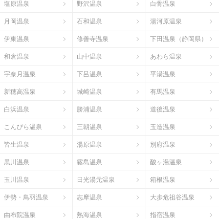
塩原温泉
野沢温泉
白骨温泉
月岡温泉
石和温泉
湯河原温泉
伊東温泉
修善寺温泉
下田温泉（静岡県）
和倉温泉
山中温泉
あわら温泉
宇奈月温泉
下呂温泉
平湯温泉
新穂高温泉
城崎温泉
有馬温泉
白浜温泉
勝浦温泉
道後温泉
こんぴら温泉
三朝温泉
玉造温泉
皆生温泉
湯原温泉
別府温泉
黒川温泉
霧島温泉
酸ヶ湯温泉
玉川温泉
日光湯元温泉
箱根温泉
伊勢・鳥羽温泉
志摩温泉
大歩危祖谷温泉
由布院温泉
熱海温泉
指宿温泉