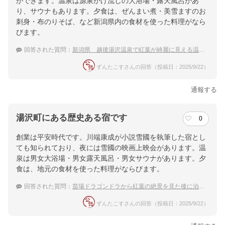
ができます。温泉は源泉かけ流しの大浴場・露天風呂があ
り、サウナもあります。夕食は、ぜんまい煮・美雪ますのお
刺身・布のりそば、など新潟県内の食材を使った料理がなら
びます。
回答された質問：
新潟県 越後湯沢温泉で紅葉が綺麗に見える温泉宿のおすすめは？
ずんたこすさんの回答（投稿日：2025/9/22）
通報する
湯沢町にある歴史ある宿です
0
創業は平安時代です。川端康成が小説雪國を執筆した宿とし
ても知られており、夜には雪國の映画上映会があります。温
泉は男女大浴場・男女露天風呂・男女サウナがあります。夕
食は、地元の食材を使った料理がならびます。
回答された質問：
苗場ドラゴンドラから紅葉の絶景を見た後に泊まれる人気の温泉宿
ずんたこすさんの回答（投稿日：2025/9/22）