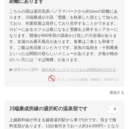
距離にあります
こちらの宿は湯沢高原パノラマパークから約1kmの距離にあ
ります。川端康成が小説「雪國」を執筆した宿として知られ
ており、作業部屋は現存しており見学することができます。
ロビーにあるカフェは夜になると雪國を上映するシアターに
なります。開湯が900年前の源泉かけ流しの大浴場がありま
す。女湯のみ露天風呂があります。食事は二食とも和食で
す。ご飯は魚沼産コシヒカリです。岩魚の塩焼き・十割蕎麦
といった山間部の宿らしいメニューがあります。夕食が軽め
がいい方には「そば御膳」があります。
回答された質問：
湯沢高原パノラマパークから1時間以内で行ける温泉宿のおすすめは？
ずんたこすさんの回答（投稿日：2024/7/ 1）
通報する
川端康成所縁の湯沢町の温泉宿です
0
上越新幹線が停まる越後湯沢駅から車で5分です。宿まで無
料送迎があります。1泊2食付きでお一人約14,000円～となり