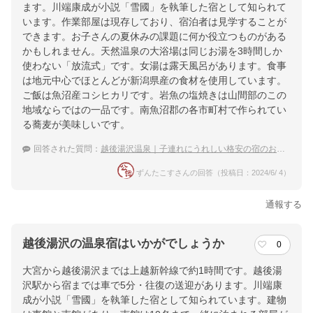
ます。川端康成が小説「雪國」を執筆した宿として知られて
います。作業部屋は現存しており、宿泊者は見学することが
できます。お子さんの夏休みの課題に何か役立つものがある
かもしれません。天然温泉の大浴場は同じお湯を3時間しか
使わない「放流式」です。女湯は露天風呂があります。食事
は地元中心でほとんどが新潟県産の食材を使用しています。
ご飯は魚沼産コシヒカリです。岩魚の塩焼きは山間部のこの
地域ならではの一品です。南魚沼郡の各市町村で作られてい
る蕎麦が美味しいです。
回答された質問：
越後湯沢温泉｜子連れにうれしい格安の宿のおすすめは？
ずんたこすさんの回答（投稿日：2024/6/ 4）
通報する
越後湯沢の温泉宿はいかがでしょうか
0
大宮から越後湯沢までは上越新幹線で約1時間です。越後湯
沢駅から宿までは車で5分・往復の送迎があります。川端康
成が小説「雪國」を執筆した宿として知られています。建物