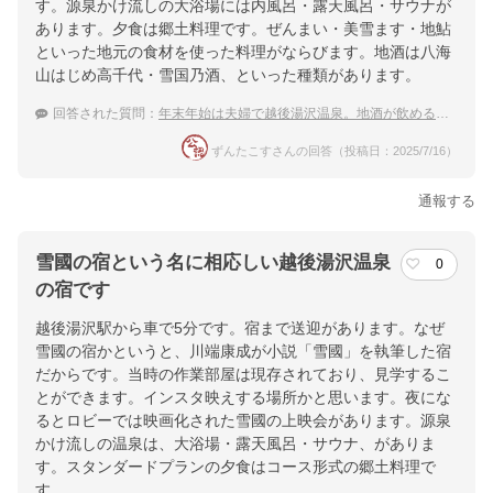
す。源泉かけ流しの大浴場には内風呂・露天風呂・サウナが
あります。夕食は郷土料理です。ぜんまい・美雪ます・地鮎
といった地元の食材を使った料理がならびます。地酒は八海
山はじめ高千代・雪国乃酒、といった種類があります。
回答された質問：
年末年始は夫婦で越後湯沢温泉。地酒が飲めるおすすめの宿は？
ずんたこすさんの回答（投稿日：2025/7/16）
通報する
雪國の宿という名に相応しい越後湯沢温泉
0
の宿です
越後湯沢駅から車で5分です。宿まで送迎があります。なぜ
雪國の宿かというと、川端康成が小説「雪國」を執筆した宿
だからです。当時の作業部屋は現存されており、見学するこ
とができます。インスタ映えする場所かと思います。夜にな
るとロビーでは映画化された雪國の上映会があります。源泉
かけ流しの温泉は、大浴場・露天風呂・サウナ、がありま
す。スタンダードプランの夕食はコース形式の郷土料理で
す。