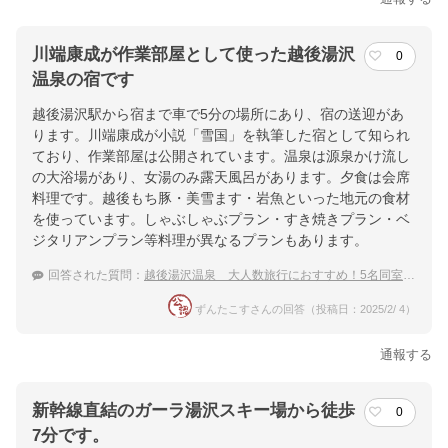
川端康成が作業部屋として使った越後湯沢
0
温泉の宿です
越後湯沢駅から宿まで車で5分の場所にあり、宿の送迎があ
ります。川端康成が小説「雪国」を執筆した宿として知られ
ており、作業部屋は公開されています。温泉は源泉かけ流し
の大浴場があり、女湯のみ露天風呂があります。夕食は会席
料理です。越後もち豚・美雪ます・岩魚といった地元の食材
を使っています。しゃぶしゃぶプラン・すき焼きプラン・ベ
ジタリアンプラン等料理が異なるプランもあります。
回答された質問：
越後湯沢温泉 大人数旅行におすすめ！5名同室で泊まれる温泉宿
ずんたこすさんの回答（投稿日：2025/2/ 4）
通報する
新幹線直結のガーラ湯沢スキー場から徒歩
0
7分です。