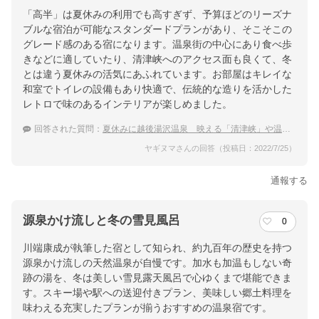
越後湯沢駅より車で5分／関越道湯沢ICより車で約10分
「高半」は夏休みの利用でも高すぎず、予算ほどのリーズナ
ブルな宿泊が可能なスタンダードプランがあり、そこそこの
提供：楽天トラベル
グレード感のある宿になります。温泉街の中心にあり食べ歩
楽天トラベルで
きなどに適していたり、清津峡へのアクセス面も良くて、冬
ホテル詳細を詳しく見る
とは違う夏休みの活気にあふれています。お部屋はキレイな
和室でトイレの設備もあり快適で、伝統的な造りを活かした
レトロで味のあるインテリアが楽しめました。
回答された質問：
夏休みに越後湯沢温泉 映える「清津峡」や温泉街食べ歩き、おすすめの温泉宿は？
ヤギヌマさんの回答（投稿日：2022/7/25）
通報する
源泉かけ流しと冬の雪見風呂
0
川端康成が執筆した宿として知られ、約九百年の歴史を持つ
源泉かけ流しの天然温泉が自慢です。加水も加温もしない奇
跡の湯を、冬は美しい雪見露天風呂で心ゆくまで堪能できま
す。スキー場や駅への送迎付きプラン、美味しい郷土料理を
味わえる充実したプランが揃うおすすめの温泉宿です。