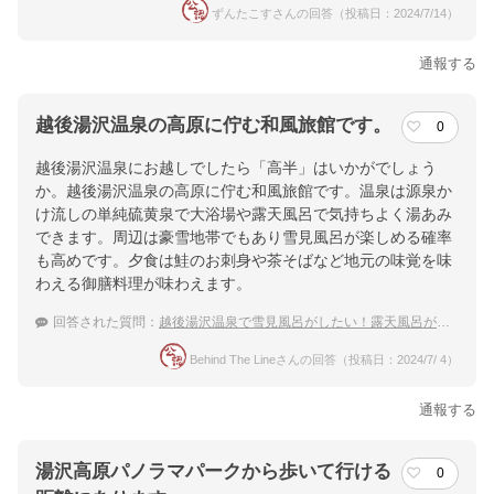
ずんたこすさんの回答（投稿日：2024/7/14）
通報する
越後湯沢温泉の高原に佇む和風旅館です。
0
越後湯沢温泉にお越しでしたら「高半」はいかがでしょう
か。越後湯沢温泉の高原に佇む和風旅館です。温泉は源泉か
け流しの単純硫黄泉で大浴場や露天風呂で気持ちよく湯あみ
できます。周辺は豪雪地帯でもあり雪見風呂が楽しめる確率
も高めです。夕食は鮭のお刺身や茶そばなど地元の味覚を味
わえる御膳料理が味わえます。
回答された質問：
越後湯沢温泉で雪見風呂がしたい！露天風呂がある温泉宿のおすすめは？
Behind The Lineさんの回答（投稿日：2024/7/ 4）
通報する
湯沢高原パノラマパークから歩いて行ける
0