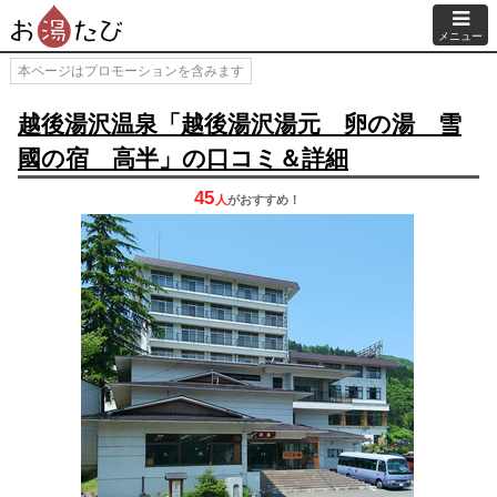
メニュー
本ページはプロモーションを含みます
越後湯沢温泉「越後湯沢湯元 卵の湯 雪
國の宿 高半」の口コミ＆詳細
45
人
が
おすすめ！