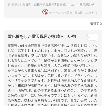
回答された質問：
越後湯沢温泉で雪見風呂がしたい！露天風呂がある温泉宿のおすすめは？
たけやんさんの回答（投稿日：2026/6/ 7）
通報する
雪化粧をした露天風呂が素晴らしい宿
0
新潟県の越後湯沢温泉で雪見風呂が楽しめる宿をお探しであ
れば、高半をおすすめします。山々に囲まれた素晴らしい環
境で雪見温泉も楽しめる宿です。温泉は木の温もりが感じら
れる造りになっていて、風情がある四季のロケーションを楽
しめます。ご希望の雪見温泉も人気の季節で雪化粧した山々
を見ながら入る露天風呂は格別です。湯質は柔らかく身体が
いつまでもポカポカ暖かく気持ち良いです。ドライサウナも
ありリラックスできます。お料理は地産地消の旬な食材を活
かした和御膳が堪能できます。日本海の海の幸である海鮮お
造り、地魚料理、山の幸である山菜やきのこ、川の幸である
岩魚の塩焼き、にいがた牛までプランにもよりますが、新潟
県を丸ごと味わえる素晴らしい料理です。白米が美味しいの
と地酒も美味です。質の高い料理と風情が感じられる雪見露