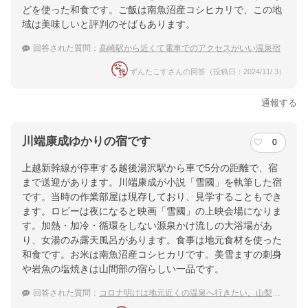
どを使った和食です。ご飯は南魚沼産コシヒカリで、この地
域は美味しいと評判のそばもあります。
回答された質問：
高崎駅から近くて電車でのアクセスがいい温泉宿
ずんたこすさんの回答（投稿日：2024/11/ 3）
通報する
川端康成ゆかりの宿です
0
上越新幹線が停車する越後湯沢駅から車で5分の距離で、宿
まで送迎があります。川端康成が小説「雪國」を執筆した宿
です。当時の作業部屋は現存しており、見学することもでき
ます。ロビーは夜になると映画「雪國」の上映会場になりま
す。加熱・加冷・循環をしない源泉かけ流しの大浴場があ
り、女湯のみ露天風呂があります。食事は地元食材を使った
和食です。お米は南魚沼産コシヒカリです。美雪ますの刺身
や岩魚の塩焼きは山間部の宿らしい一品です。
回答された質問：
コロナ明けは地元近くの温泉へ行きたい。山梨・新潟・長野でおすすめの宿は？