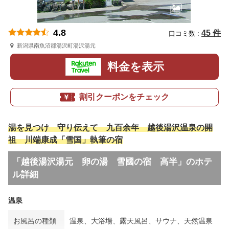
4.8
45 件
口コミ数 :
新潟県南魚沼郡湯沢町湯沢湯元
料金を表示
割引クーポンをチェック
湯を見つけ 守り伝えて 九百余年 越後湯沢温泉の開
祖 川端康成「雪国」執筆の宿
「越後湯沢湯元 卵の湯 雪國の宿 高半」のホテ
ル詳細
温泉
お風呂の種類
温泉、大浴場、露天風呂、サウナ、天然温泉