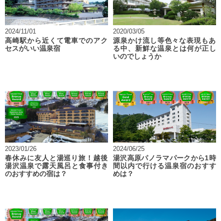
2024/11/01
2020/03/05
高崎駅から近くて電車でのアク
源泉かけ流し等色々な表現もあ
セスがいい温泉宿
る中、新鮮な温泉とは何が正し
いのでしょうか
2023/01/26
2024/06/25
春休みに友人と湯巡り旅！越後
湯沢高原パノラマパークから1時
湯沢温泉で露天風呂と食事付き
間以内で行ける温泉宿のおすす
のおすすめの宿は？
めは？