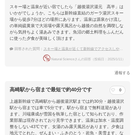
スキー場と温泉が近い宿でしたら「越後湯沢湯元 高半」は
いかがでしょうか。こちらは新幹線直結のガーラ湯沢スキー
場から徒歩7分ほどの場所にあります。温泉は源泉かけ流し
の単純硫黄泉で大浴場や露天風呂から越後の自然を満喫しな
がら気持ちよく湯あみできます。魚沼の郷土料理をふんだん
に使った夕食が美味しく頂けます。
回答された質問：
スキー場と温泉が近くて新幹線でアクセスしやすいおすすめの宿
Natural Scienceさんの回答（投稿日：2025/1/11）
通報する
高崎駅から宿まで最短で約40分です
0
上越新幹線で高崎駅から越後湯沢駅までは約30分・越後湯沢
駅から宿までは車で5分です。駅から宿まで無料送迎があり
ます。川端康成が雪国を執筆した宿として知られており、作
業部屋は現存されており見学できます。温泉は加水・温度調
整をしない43℃です。女湯のみ露天風呂があります。夕食は
地元でとれた、ぜんまい・ふきのとう・岩魚・美雪ます、な