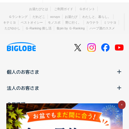
お湯たびとは
ご利用ガイド
Ｇポイント
Ｇランキング
だれどこ
ocruyo
お湯たび
わたしと、暮らし。
キテミヨ
ベストオイシー
モノスポ
野に行く。
カウナラ
ミツケヨ
たびゆかし
Ｇ-Ranking 推し活
食pin by Ｇ-Ranking
ハーブ酒のススメ
個人のお客さま
法人のお客さま
企業情報
×
ご利用中の方