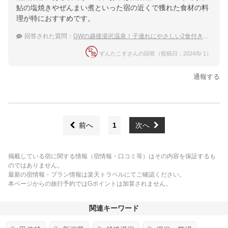
鮎の塩焼きやぜんまい煮といった宿の近くで獲れた食材の料
理が特におすすめです。
回答された質問：
GWの越後湯沢温泉！子連れにやさしい2食付きプランがある宿のおすすめは？
ずんたこすさんの回答（投稿日：2024/5/ 1）
通報する
前へ
1
次へ
掲載している宿に関する情報（宿情報・口コミ等）はその内容を保証するも
のではありません。
最新の宿情報・プラン情報は楽天トラベルにてご確認ください。
本ページからの旅行予約ではGポイントは加算されません。
関連キーワード