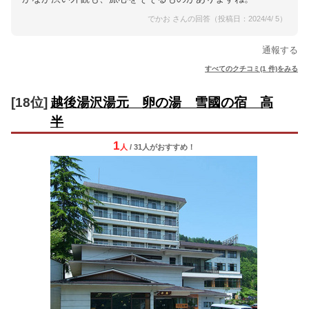
でかお さんの回答（投稿日：2024/4/ 5）
通報する
すべてのクチコミ(1 件)をみる
[18位]
越後湯沢湯元 卵の湯 雪國の宿 高
半
1
人
/ 31人
が
おすすめ！