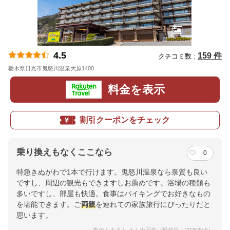
4.5
159 件
クチコミ数 :
栃木県日光市鬼怒川温泉大原1400
地図
料金を表示
割引クーポンをチェック
乗り換えもなくここなら
0
特急きぬがわで1本で行けます。鬼怒川温泉なら泉質も良い
ですし、周辺の観光もできますしお薦めです。浴場の種類も
多いですし、部屋も快適。食事はバイキングでお好きなもの
を堪能できます。ご
両親
を連れての家族旅行にぴったりだと
思います。