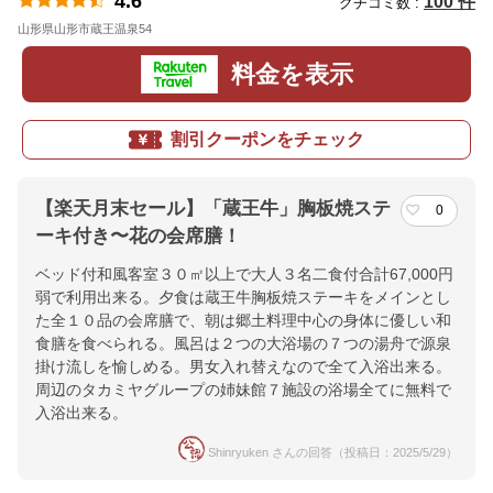
4.6
100 件
クチコミ数 :
山形県山形市蔵王温泉54
地図
料金を表示
割引クーポンをチェック
【楽天月末セール】「蔵王牛」胸板焼ステ
0
ーキ付き〜花の会席膳！
ベッド付和風客室３０㎡以上で大人３名二食付合計67,000円
弱で利用出来る。夕食は蔵王牛胸板焼ステーキをメインとし
た全１０品の会席膳で、朝は郷土料理中心の身体に優しい和
食膳を食べられる。風呂は２つの大浴場の７つの湯舟で源泉
掛け流しを愉しめる。男女入れ替えなので全て入浴出来る。
周辺のタカミヤグループの姉妹館７施設の浴場全てに無料で
入浴出来る。
Shinryuken さんの回答（投稿日：2025/5/29）