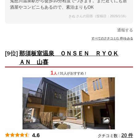
鬼怒川温泉駅から徒歩10分程度でつきます。また近くにも居
酒屋やコンビニもあるので、素泊まりもOK
きぬ さんの回答（投稿日：2025/1/16）
通報する
すべてのクチコミ(1 件)をみる
[9位]
那須板室温泉 ＯＮＳＥＮ ＲＹＯＫ
ＡＮ 山喜
1
人
/ 31人
が
おすすめ！
4.6
20 件
クチコミ数 :