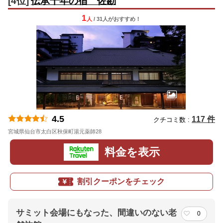
[4位]
伝承千年の宿 佐勘
1
人
/ 31人
が
おすすめ！
4.5
117 件
クチコミ数 :
宮城県仙台市太白区秋保町湯元薬師28
地図
料金を表示
割引クーポンをチェック
サミット会場にもなった、間違いのない老
0