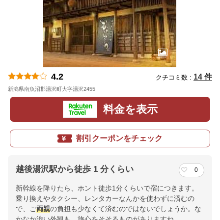
4.2
14 件
クチコミ数 :
新潟県南魚沼郡湯沢町大字湯沢2455
地図
料金を表示
割引クーポンをチェック
越後湯沢駅から徒歩 1 分くらい
0
新幹線を降りたら、ホント徒歩1分くらいで宿につきます。
乗り換えやタクシー、レンタカーなんかを使わずに済むの
で、ご
両親
の負担も少なくて済むのではないでしょうか。な
かなか渋い外観も、旅心をそそるものがありますね。