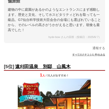
舗旅館
建物の中に庭園があるかのようなエントランスにまず感動し
ます。歴史と文化、そしてホスピタリティどれを取っても一
級品。G7仙台科学技術大臣会合の会場にも選ばれていること
から、そのレベルの高さがうかがえると思います。朝食も最
高でした！
hyde-bow さんの回答（投稿日：2025/6/ 7）
通報する
すべてのクチコミ(1 件)をみる
[5位]
遠刈田温泉 別邸 山風木
1
人
/ 31人
が
おすすめ！