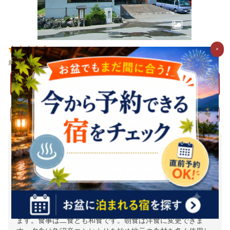
4.8
45 件
×
クチコミ数 :
新潟県南魚沼郡湯沢町湯沢湯元
地図
料金を表示
割引クーポンをチェック
越後湯沢の温泉宿はいかがでしょうか
0
大宮から越後湯沢までは上越新幹線で約1時間です。越後湯
沢駅から宿までは車で5分・往復の送迎があります。川端康
成が小説「雪國」を執筆した宿として知られています。建物
は東館と南館があり、南館は10名まで一緒に泊まれる部屋が
あります。源泉かけ流しの大浴場は女湯のみ露天風呂があり
ます。食事は二食とも和食です。朝食は洋食に変更できま