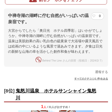
中禅寺湖の湖畔に佇む自然がいっぱいの温
0
泉宿です。
大宮からでしたら「奥日光 ホテル四季彩」はいかがでしょ
うか。中禅寺湖の湖畔に佇む自然がいっぱいの温泉宿です。
温泉は美肌効果の高い乳白色の硫黄泉で大浴場や露天風呂で
は絵画の中にいるような風景で湯あみできます。夕食は日光
の新鮮な山海の幸を活かした創作和食が味わえます。
Behind The Line さんの回答（投稿日：2024/2/ 7）
通報する
すべてのクチコミ(1 件)をみる
[8位]
鬼怒川温泉 ホテルサンシャイン鬼怒
川
1
人
/ 31人
が
おすすめ！