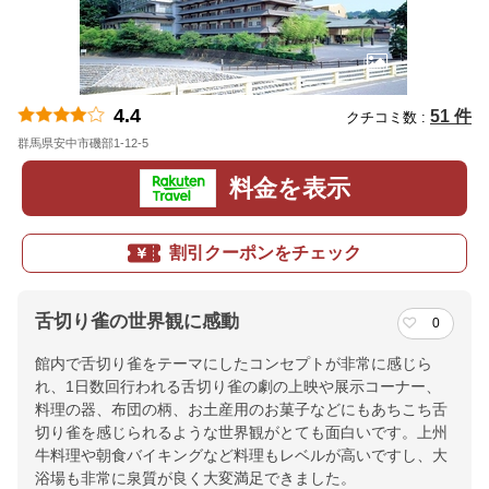
4.4
51 件
クチコミ数 :
群馬県安中市磯部1-12-5
地図
料金を表示
割引クーポンをチェック
舌切り雀の世界観に感動
0
館内で舌切り雀をテーマにしたコンセプトが非常に感じら
れ、1日数回行われる舌切り雀の劇の上映や展示コーナー、
料理の器、布団の柄、お土産用のお菓子などにもあちこち舌
切り雀を感じられるような世界観がとても面白いです。上州
牛料理や朝食バイキングなど料理もレベルが高いですし、大
浴場も非常に泉質が良く大変満足できました。