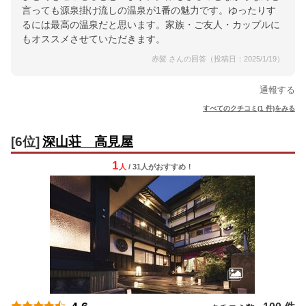
言っても源泉掛け流しの温泉が1番の魅力です。ゆったりす
るには最高の温泉だと思います。家族・ご友人・カップルに
もオススメさせていただきます。
赤髪 さんの回答（投稿日：2025/1/19）
通報する
すべてのクチコミ(1 件)をみる
[6位]
深山荘 高見屋
1
人
/ 31人
が
おすすめ！