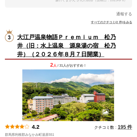
森のくまさん さんの回答（投稿日：2025/6/ 6）
通報する
すべてのクチコミ(2 件)をみる
大江戸温泉物語Ｐｒｅｍｉｕｍ 松乃
井（旧：水上温泉 源泉湯の宿 松乃
井）（２０２６年８月７日開業）
2
人
/ 31人
が
おすすめ！
4.2
195 件
クチコミ数 :
群馬県利根郡みなかみ町湯原551
地図