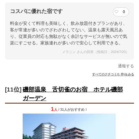
コスパに優れた宿です
0
料金が安くて料理も美味しく、飲み放題付きプランがあり、
客が常連が多いのでざわざわしてない。温泉も露天風呂あ
り。従業員の対応も無駄がなく余計なサービスが無いので気
楽にすごせる。家族連れが多いので安心して利用できる。
メラニン さんの回答（投稿日：2024/7/20）
通報する
すべてのクチコミ(1 件)をみる
[11位]
磯部温泉 舌切雀のお宿 ホテル磯部
ガーデン
1
人
/ 31人
が
おすすめ！