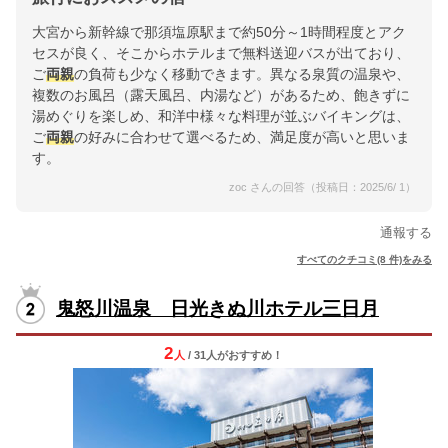
大宮から新幹線で那須塩原駅まで約50分～1時間程度とアク
セスが良く、そこからホテルまで無料送迎バスが出ており、
ご
両親
の負荷も少なく移動できます。異なる泉質の温泉や、
複数のお風呂（露天風呂、内湯など）があるため、飽きずに
湯めぐりを楽しめ、和洋中様々な料理が並ぶバイキングは、
ご
両親
の好みに合わせて選べるため、満足度が高いと思いま
す。
zoc さんの回答（投稿日：2025/6/ 1）
通報する
すべてのクチコミ(8 件)をみる
鬼怒川温泉 日光きぬ川ホテル三日月
2
人
/ 31人
が
おすすめ！