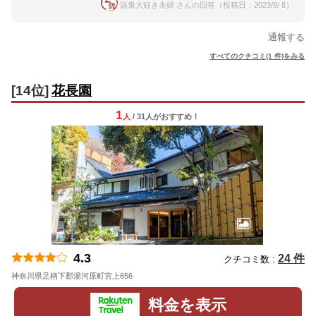
温泉大好き夫婦 さんの回答（投稿日：2023/9/ 8）
通報する
すべてのクチコミ(1 件)をみる
[14位]
花長園
1
人
/ 31人
が
おすすめ！
4.3
24 件
クチコミ数 :
神奈川県足柄下郡湯河原町宮上656
地図
料金を表示