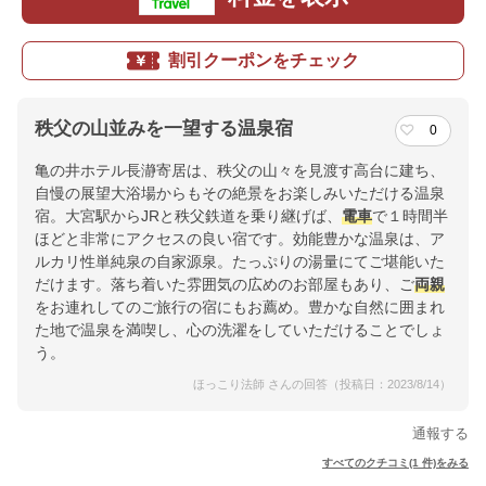
割引クーポンをチェック
秩父の山並みを一望する温泉宿
0
亀の井ホテル長瀞寄居は、秩父の山々を見渡す高台に建ち、
自慢の展望大浴場からもその絶景をお楽しみいただける温泉
宿。大宮駅からJRと秩父鉄道を乗り継げば、
電車
で１時間半
ほどと非常にアクセスの良い宿です。効能豊かな温泉は、ア
ルカリ性単純泉の自家源泉。たっぷりの湯量にてご堪能いた
だけます。落ち着いた雰囲気の広めのお部屋もあり、ご
両親
をお連れしてのご旅行の宿にもお薦め。豊かな自然に囲まれ
た地で温泉を満喫し、心の洗濯をしていただけることでしょ
う。
ほっこり法師 さんの回答（投稿日：2023/8/14）
通報する
すべてのクチコミ(1 件)をみる