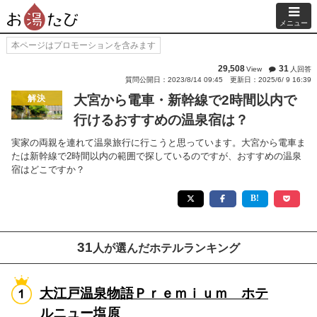
メニュー
本ページはプロモーションを含みます
29,508
31
View
人回答
質問公開日：2023/8/14 09:45
更新日：2025/6/ 9 16:39
大宮から電車・新幹線で2時間以内で
解決
行けるおすすめの温泉宿は？
実家の両親を連れて温泉旅行に行こうと思っています。大宮から電車ま
たは新幹線で2時間以内の範囲で探しているのですが、おすすめの温泉
宿はどこですか？
31
人が選んだホテルランキング
大江戸温泉物語Ｐｒｅｍｉｕｍ ホテ
ルニュー塩原