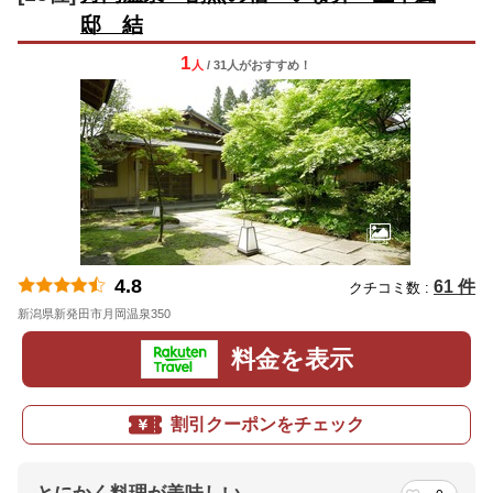
邸 結
1
人
/ 31人
が
おすすめ！
4.8
61 件
クチコミ数 :
新潟県新発田市月岡温泉350
地図
料金を表示
割引クーポンをチェック