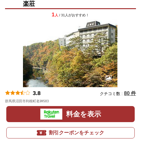
楽荘
1
人
/ 31人
が
おすすめ！
3.8
80 件
クチコミ数 :
群馬県沼田市利根町老神583
地図
料金を表示
割引クーポンをチェック