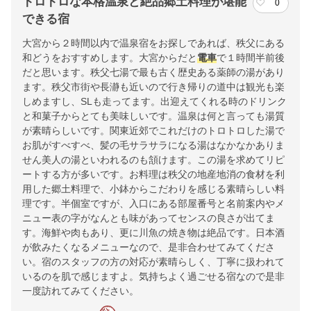
トロトロな本格温泉と絶品郷土料理が堪能
0
できる宿
大宮から２時間以内で温泉宿をお探しであれば、秩父にある
和どうをおすすめします。大宮からだと
電車
で１時間半前後
だと思います。秩父七湯で最も古く歴史ある薬師の湯があり
ます。秩父市街や長瀞も近いので行き帰りの道中は観光も楽
しめますし、SLも走ってます。出迎えてくれる時のドリンク
と和菓子からとても美味しいです。温泉は何と言っても湯質
が素晴らしいです。関東近郊でこれだけのトロトロした湯で
お肌がすべすべ、髪の毛サラサラになる湯はなかなかありま
せん美人の湯といわれるのも頷けます。この湯を求めてリピ
ートする方が多いです。お料理は秩父の地産地消の食材を利
用した郷土料理で、小鉢からこだわりを感じる素晴らしい料
理です。半個室ですが、入口にある部屋番号と名前案内やメ
ニュー表の字がなんとも味があってセンスの良さが出てま
す。海鮮や肉もあり、更に川魚の焼き物は絶品です。日本酒
が飲みたくなるメニューなので、是非合わせてみてくださ
い。宿のスタッフの方の対応が素晴らしく、丁寧に扱われて
いるのを肌で感じますよ。気持ちよく過ごせる宿なので是非
一度訪れてみてください。