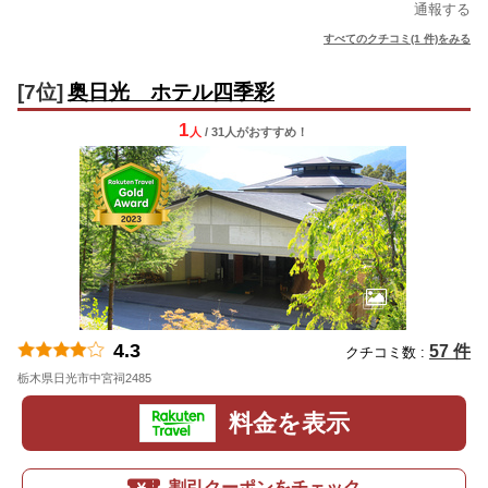
通報する
すべてのクチコミ(1 件)をみる
[7位]
奥日光 ホテル四季彩
1
人
/ 31人
が
おすすめ！
4.3
57 件
クチコミ数 :
栃木県日光市中宮祠2485
地図
料金を表示
割引クーポンをチェック