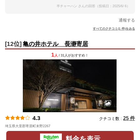
半チャーハン さんの回答（投稿日：2025/6/ 6）
通報する
すべてのクチコミ(1 件)をみる
[12位]
亀の井ホテル 長瀞寄居
1
人
/ 31人
が
おすすめ！
4.3
25 件
クチコミ数 :
埼玉県大里郡寄居町末野2267
地図
料金を表示