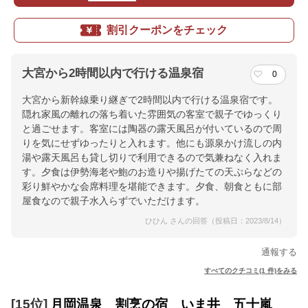
割引クーポンをチェック
大宮から2時間以内で行ける温泉宿
0
大宮から新幹線乗り継ぎで2時間以内で行ける温泉宿です。
隠れ家風の離れの落ち着いた雰囲気の客室で親子でゆっくり
と過ごせます。客室には陶器の露天風呂が付いているので周
りを気にせずゆったりと入れます。他にも源泉かけ流しの内
湯や露天風呂も貸し切りで利用できるので気兼ねなく入れま
す。夕食は伊勢海老や鮑のお造りや揚げたての天ぷらなどの
彩り鮮やかな会席料理を堪能できます。夕食、朝食ともに部
屋食なので親子水入らずでいただけます。
ひひん さんの回答（投稿日：2023/8/14）
通報する
すべてのクチコミ(1 件)をみる
[15位]
月岡温泉 割烹の宿 いま井 五十嵐