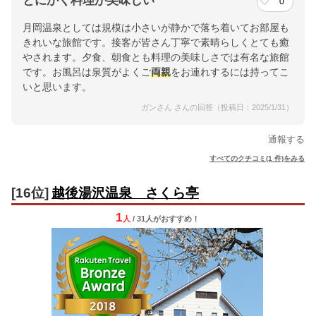
とにかく料理が美味しい
0
月岡温泉としては規模は小さいが静かで落ち着いてお部屋も
きれいな旅館です。接客が皆さん丁寧で素晴らしくとても癒
やされます。夕食、朝食とも料理の美味しさでは有名な旅館
です。お風呂は泉質がよくご
両親
をお連れするには持ってこ
いと思います。
ガンさん さんの回答（投稿日：2025/1/31）
通報する
すべてのクチコミ(1 件)をみる
[16位]
越後湯沢温泉 さくら亭
1
人
/ 31人
が
おすすめ！