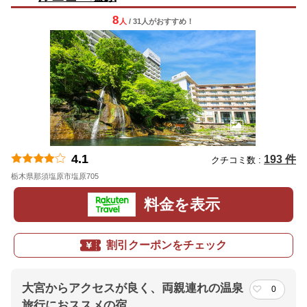
8
人
/ 31人
が
おすすめ！
4.1
193 件
クチコミ数 :
栃木県那須塩原市塩原705
地図
料金を表示
割引クーポンをチェック
大宮からアクセスが良く、両親連れの温泉
0
旅行におススメの宿