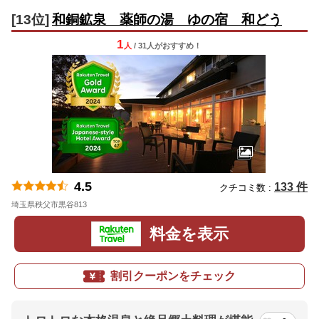
[13位]
和銅鉱泉 薬師の湯 ゆの宿 和どう
1
人
/ 31人
が
おすすめ！
4.5
133 件
クチコミ数 :
埼玉県秩父市黒谷813
地図
料金を表示
割引クーポンをチェック