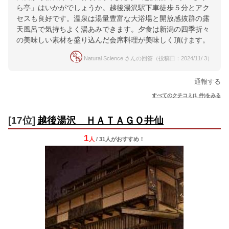
ら亭」はいかがでしょうか。越後湯沢駅下車徒歩５分とアク
セスも良好です。温泉は湯量豊富な大浴場と開放感抜群の露
天風呂で気持ちよく湯あみできます。夕食は新潟の四季折々
の美味しい素材を盛り込んだ会席料理が美味しく頂けます。
Natural Science さんの回答（投稿日：2024/11/ 3）
通報する
すべてのクチコミ(1 件)をみる
[17位]
越後湯沢 ＨＡＴＡＧＯ井仙
1
人
/ 31人
が
おすすめ！