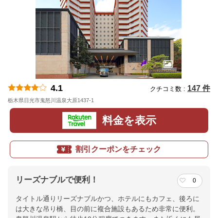
4.1
147 件
クチコミ数 :
栃木県日光市鬼怒川温泉大原1437-1
地図
料金を表示
割引クーポンをチェック
リーズナブルで便利！
0
タイトル通りリーズナブルかつ、ホテルにもカフェ、後ろに
は大きな吊り橋、目の前に複合施設もあるため非常に便利。