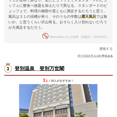
フェか会席で異なり、更にビュッフェでスタンダードのビュ
ッフェに蟹食べ放題を加えたりで異なる。スタンダードのビ
ュッフェで、料理の種類や質ともに満足するだろうと思う。
風呂は３１の浴槽が有り、そのうちの半数は
露天風呂
では無
いか、と思うくらい沢山有る。おそらく入り切れないだろう
が大満足するだろう。
Shinryuken さんの回答（投稿日：2022/4/22）
通報する
すべてのクチコミ(6 件)をみる
登別温泉 登別万世閣
3
人
/ 28人
が
おすすめ！