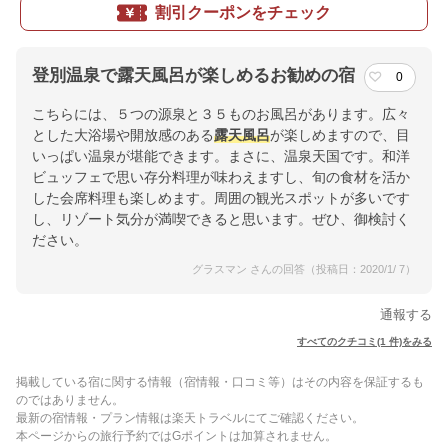
割引クーポンをチェック
登別温泉で露天風呂が楽しめるお勧めの宿
0
こちらには、５つの源泉と３５ものお風呂があります。広々
とした大浴場や開放感のある
露天風呂
が楽しめますので、目
いっぱい温泉が堪能できます。まさに、温泉天国です。和洋
ビュッフェで思い存分料理が味わえますし、旬の食材を活か
した会席料理も楽しめます。周囲の観光スポットが多いです
し、リゾート気分が満喫できると思います。ぜひ、御検討く
ださい。
グラスマン さんの回答（投稿日：2020/1/ 7）
通報する
すべてのクチコミ(1 件)をみる
掲載している宿に関する情報（宿情報・口コミ等）はその内容を保証するも
のではありません。
最新の宿情報・プラン情報は楽天トラベルにてご確認ください。
本ページからの旅行予約ではGポイントは加算されません。