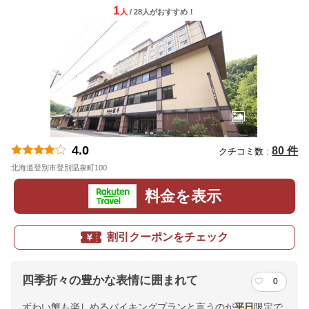
1
人
/ 28人
が
おすすめ！
4.0
80 件
クチコミ数 :
北海道登別市登別温泉町100
地図
料金を表示
割引クーポンをチェック
四季折々の豊かな表情に囲まれて
0
ずわい蟹も楽しめるバイキングプランと言うのが
平日
限定で