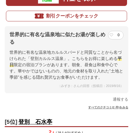
割引クーポンをチェック
世界的に有名な温泉地に似たお湯が楽しめ
0
る
世界的に有名な温泉地カルルスバードと同質なことから名づ
けられた「登別カルルス温泉」。こちらをお得に楽しめる
平
日
限定の宿泊プランがあります。朝食、昼食は和食中心で
す。華やかではないものの、地元の食材を取り入れた”土地と
季節”を感じる隠れ贅沢なお食事がいただけます。
::みずき:: さんの回答（投稿日：2019/8/16）
通報する
すべてのクチコミ(2 件)をみる
[5位]
登別 石水亭
2
人
/ 28人
が
おすすめ！