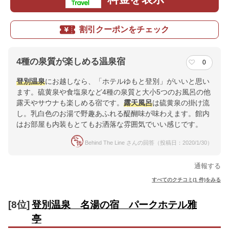
割引クーポンをチェック
4種の泉質が楽しめる温泉宿
0
登別温泉
にお越しなら、「ホテルゆもと登別」がいいと思い
ます。硫黄泉や食塩泉など4種の泉質と大小5つのお風呂の他
露天やサウナも楽しめる宿です。
露天風呂
は硫黄泉の掛け流
し。乳白色のお湯で野趣あふれる醍醐味が味わえます。館内
はお部屋も内装もとてもお洒落な雰囲気でいい感じです。
Behind The Line さんの回答（投稿日：2020/1/30）
通報する
すべてのクチコミ(1 件)をみる
[8位]
登別温泉 名湯の宿 パークホテル雅
亭