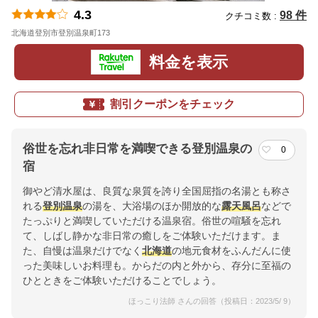
4.3
98 件
クチコミ数 :
北海道登別市登別温泉町173
地図
料金を表示
割引クーポンをチェック
俗世を忘れ非日常を満喫できる登別温泉の
0
宿
御やど清水屋は、良質な泉質を誇り全国屈指の名湯とも称さ
れる
登別温泉
の湯を、大浴場のほか開放的な
露天風呂
などで
たっぷりと満喫していただける温泉宿。俗世の喧騒を忘れ
て、しばし静かな非日常の癒しをご体験いただけます。ま
た、自慢は温泉だけでなく
北海道
の地元食材をふんだんに使
った美味しいお料理も。からだの内と外から、存分に至福の
ひとときをご体験いただけることでしょう。
ほっこり法師 さんの回答（投稿日：2023/5/ 9）