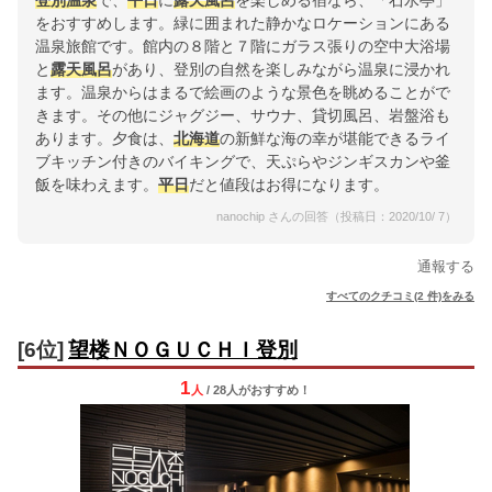
登別温泉
で、
平日
に
露天風呂
を楽しめる宿なら、「石水亭」
をおすすめします。緑に囲まれた静かなロケーションにある
温泉旅館です。館内の８階と７階にガラス張りの空中大浴場
と
露天風呂
があり、登別の自然を楽しみながら温泉に浸かれ
ます。温泉からはまるで絵画のような景色を眺めることがで
きます。その他にジャグジー、サウナ、貸切風呂、岩盤浴も
あります。夕食は、
北海道
の新鮮な海の幸が堪能できるライ
ブキッチン付きのバイキングで、天ぷらやジンギスカンや釜
飯を味わえます。
平日
だと値段はお得になります。
nanochip さんの回答（投稿日：2020/10/ 7）
通報する
すべてのクチコミ(2 件)をみる
[6位]
望楼ＮＯＧＵＣＨＩ登別
1
人
/ 28人
が
おすすめ！