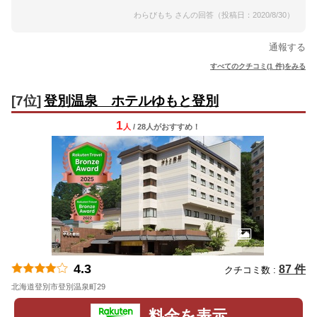
わらびもち さんの回答（投稿日：2020/8/30）
通報する
すべてのクチコミ(1 件)をみる
[7位]
登別温泉 ホテルゆもと登別
1
人
/ 28人
が
おすすめ！
4.3
87 件
クチコミ数 :
北海道登別市登別温泉町29
地図
料金を表示