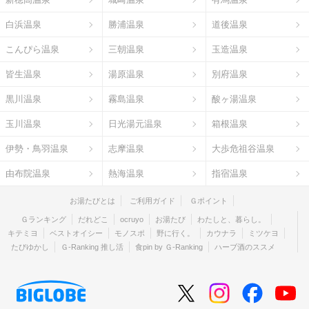
白浜温泉
勝浦温泉
道後温泉
こんぴら温泉
三朝温泉
玉造温泉
皆生温泉
湯原温泉
別府温泉
黒川温泉
霧島温泉
酸ヶ湯温泉
玉川温泉
日光湯元温泉
箱根温泉
伊勢・鳥羽温泉
志摩温泉
大歩危祖谷温泉
由布院温泉
熱海温泉
指宿温泉
お湯たびとは
ご利用ガイド
Ｇポイント
Ｇランキング
だれどこ
ocruyo
お湯たび
わたしと、暮らし。
キテミヨ
ベストオイシー
モノスポ
野に行く。
カウナラ
ミツケヨ
たびゆかし
Ｇ-Ranking 推し活
食pin by Ｇ-Ranking
ハーブ酒のススメ