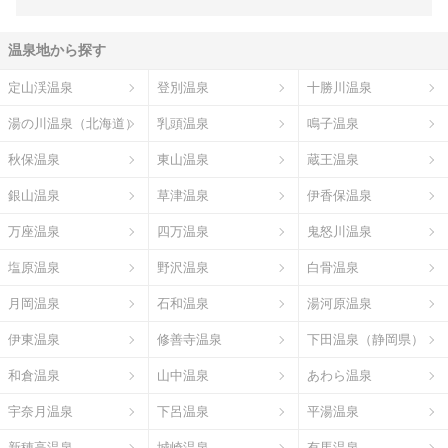
温泉地から探す
定山渓温泉
登別温泉
十勝川温泉
湯の川温泉（北海道）
乳頭温泉
鳴子温泉
秋保温泉
東山温泉
蔵王温泉
銀山温泉
草津温泉
伊香保温泉
万座温泉
四万温泉
鬼怒川温泉
塩原温泉
野沢温泉
白骨温泉
月岡温泉
石和温泉
湯河原温泉
伊東温泉
修善寺温泉
下田温泉（静岡県）
和倉温泉
山中温泉
あわら温泉
宇奈月温泉
下呂温泉
平湯温泉
新穂高温泉
城崎温泉
有馬温泉