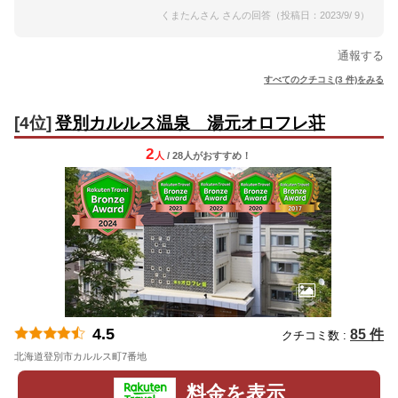
くまたんさん さんの回答（投稿日：2023/9/ 9）
通報する
すべてのクチコミ(3 件)をみる
[4位]
登別カルルス温泉 湯元オロフレ荘
2
人
/ 28人
が
おすすめ！
4.5
85 件
クチコミ数 :
北海道登別市カルルス町7番地
地図
料金を表示