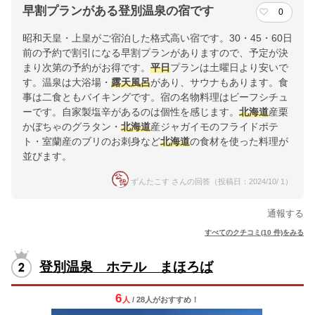
早割プランがある登別温泉の宿です
0
昭和天皇・上皇がご宿泊した格式高い宿です。30・45・60日
前の予約で割引になる早割プランがありますので、予定が決
まり次第の予約がお得です。
平日
プランは土曜日より安いで
す。温泉は大浴場・
露天風呂
があり、サウナもあります。食
事は二食ともバイキングです。宿の名物料理はビーフシチュ
ーです。自家製塩辛があるのは個性を感じます。
北海道
産栗
かぼちゃのグラタン・
北海道
産ジャガイモのフライドポテ
ト・室蘭産のブリのお刺身など
北海道
の食材を使った料理が
並びます。
ずんたこす さんの回答（投稿日：2024/10/ 1）
通報する
すべてのクチコミ(10 件)をみる
登別温泉 ホテル まほろば
6
人
/ 28人
が
おすすめ！