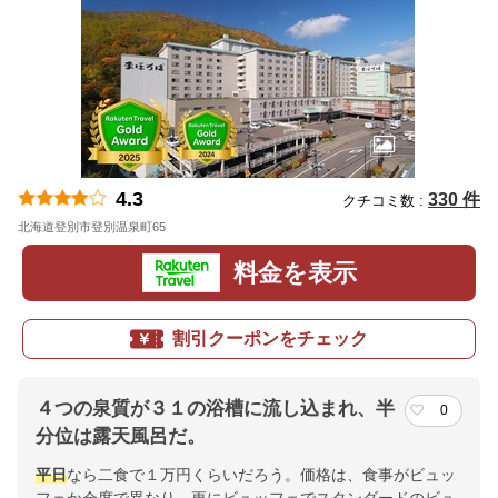
4.3
330 件
クチコミ数 :
北海道登別市登別温泉町65
地図
料金を表示
割引クーポンをチェック
４つの泉質が３１の浴槽に流し込まれ、半
0
分位は露天風呂だ。
平日
なら二食で１万円くらいだろう。価格は、食事がビュッ