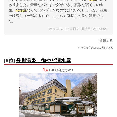
ありました。豪華なバイキングがつき、素敵な宿でこの金
額。
北海道
ならではのプランなのではないでしょうか。源泉
掛け流し（一部加水）で、こちらも気持ちの良い温泉でし
た。
ぼっちさん さんの回答（投稿日：2019/8/12）
通報する
すべてのクチコミ(1 件)をみる
[9位]
登別温泉 御やど清水屋
1
人
/ 28人
が
おすすめ！