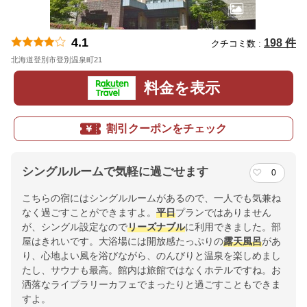
4.1
198 件
クチコミ数 :
北海道登別市登別温泉町21
地図
料金を表示
割引クーポンをチェック
シングルルームで気軽に過ごせます
0
こちらの宿にはシングルルームがあるので、一人でも気兼ね
なく過ごすことができますよ。
平日
プランではありません
が、シングル設定なので
リーズナブル
に利用できました。部
屋はきれいです。大浴場には開放感たっぷりの
露天風呂
があ
り、心地よい風を浴びながら、のんびりと温泉を楽しめまし
たし、サウナも最高。館内は旅館ではなくホテルですね。お
洒落なライブラリーカフェでまったりと過ごすこともできま
すよ。