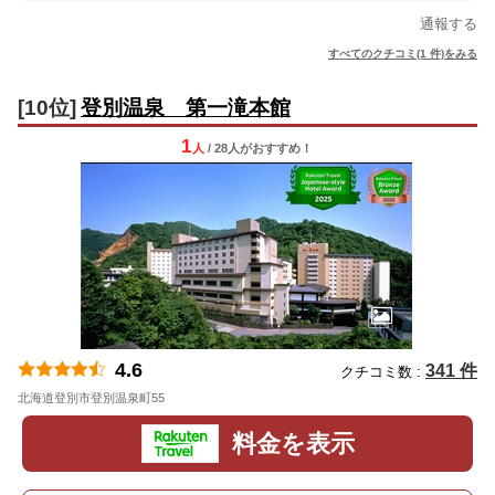
通報する
すべてのクチコミ(1 件)をみる
[10位]
登別温泉 第一滝本館
1
人
/ 28人
が
おすすめ！
4.6
341 件
クチコミ数 :
北海道登別市登別温泉町55
地図
料金を表示