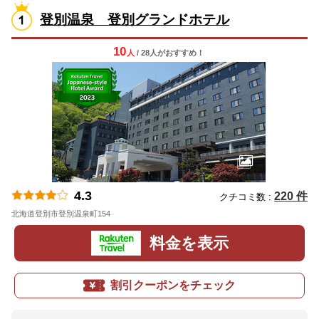
登別温泉 登別グランドホテル
10
人
/ 28人
が
おすすめ！
4.3
220 件
クチコミ数 :
北海道登別市登別温泉町154
地図
料金を表示
割引クーポンをチェック