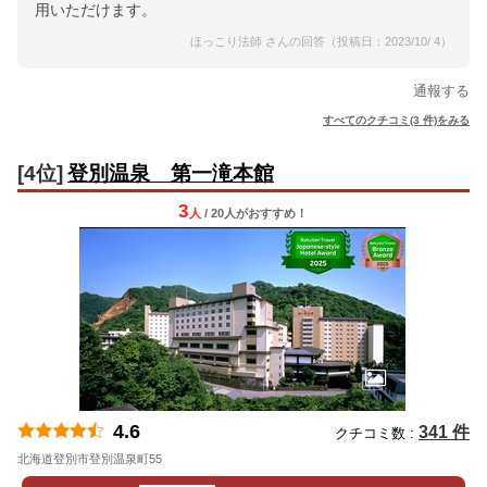
用いただけます。
ほっこり法師 さんの回答（投稿日：2023/10/ 4）
通報する
すべてのクチコミ(3 件)をみる
[4位]
登別温泉 第一滝本館
3
人
/ 20人
が
おすすめ！
4.6
341 件
クチコミ数 :
北海道登別市登別温泉町55
地図