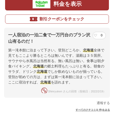
料金を表示
割引クーポンをチェック
一人宿泊の一泊二食で一万円台のプラン沢
0
山有るのだ！
第一滝本館に泊まって下さい。登別どころか、
北海道
全体で
見てもここより勝るところは無いんです。湯殿は３５箇所。
サウナやら水風呂は当然有る。無い風呂は無い。食事は朝夕
食バイキング。
北海道
の郷土料理もたっぷりと有る。朝食の
サラダ、ドリンク
北海道
でしか飲めないものが揃っている。
登別が初めての方は、まずは第一滝本館に泊まって下さい。
ここに宿泊すれば、
北海道
を語れます。
Shinryuken さんの回答（投稿日：2022/2/19）
通報する
すべてのクチコミ(3 件)をみる