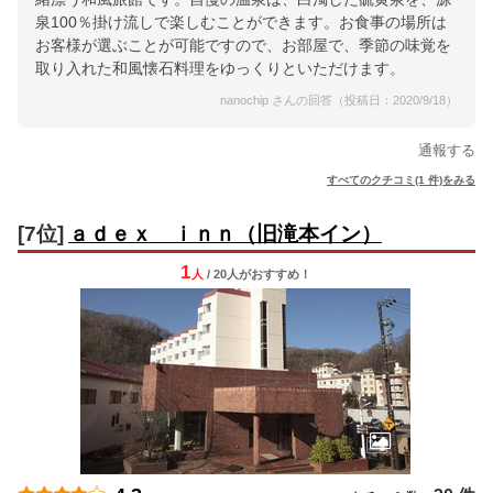
泉100％掛け流しで楽しむことができます。お食事の場所は
お客様が選ぶことが可能ですので、お部屋で、季節の味覚を
取り入れた和風懐石料理をゆっくりといただけます。
nanochip さんの回答（投稿日：2020/9/18）
通報する
すべてのクチコミ(1 件)をみる
[7位]
ａｄｅｘ ｉｎｎ（旧滝本イン）
1
人
/ 20人
が
おすすめ！