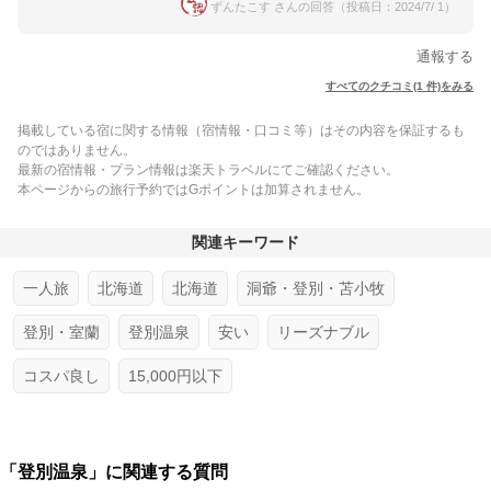
ずんたこす さんの回答（投稿日：2024/7/ 1）
通報する
すべてのクチコミ(1 件)をみる
掲載している宿に関する情報（宿情報・口コミ等）はその内容を保証するも
のではありません。
最新の宿情報・プラン情報は楽天トラベルにてご確認ください。
本ページからの旅行予約ではGポイントは加算されません。
関連キーワード
一人旅
北海道
北海道
洞爺・登別・苫小牧
登別・室蘭
登別温泉
安い
リーズナブル
コスパ良し
15,000円以下
「登別温泉」に関連する質問