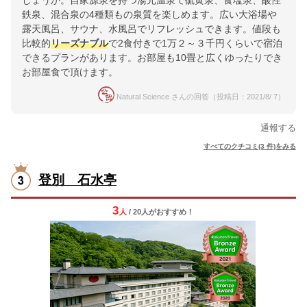
しょうか。自家源泉を持つ湯元温泉で硫黄泉、食塩泉、酸性
鉄泉、混合泉の4種類もの泉質を楽しめます。広い大浴場や
露天風呂、サウナ、水風呂でリフレッシュできます。値段も
比較的
リーズナブル
で2食付きで1万２～３千円くらいで宿泊
できるプランがあります。お部屋も10畳と広くゆったりでき
お部屋食で頂けます。
Natural Science さんの回答（投稿日：2021/8/ 7）
通報する
すべてのクチコミ(3 件)をみる
登別 石水亭
3
人
/ 20人
が
おすすめ！