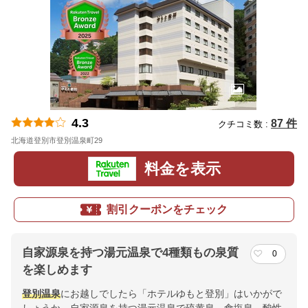
4.3
87 件
クチコミ数 :
北海道登別市登別温泉町29
地図
料金を表示
割引クーポンをチェック
自家源泉を持つ湯元温泉で4種類もの泉質
0
を楽しめます
登別温泉
にお越しでしたら「ホテルゆもと登別」はいかがで