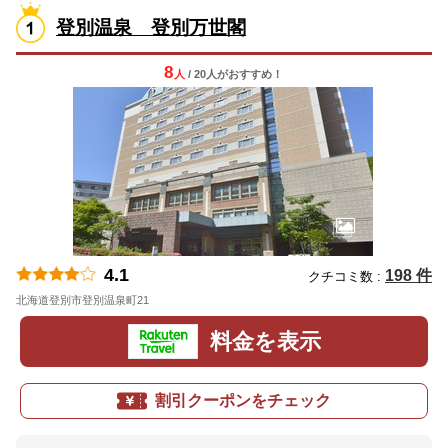
登別温泉 登別万世閣
8
人
/ 20人
が
おすすめ！
4.1
198 件
クチコミ数 :
北海道登別市登別温泉町21
地図
料金を表示
割引クーポンをチェック