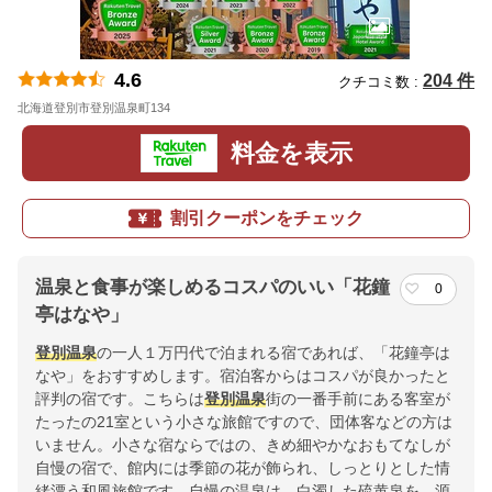
4.6
204 件
クチコミ数 :
北海道登別市登別温泉町134
地図
料金を表示
割引クーポンをチェック
温泉と食事が楽しめるコスパのいい「花鐘
0
亭はなや」
登別温泉
の一人１万円代で泊まれる宿であれば、「花鐘亭は
なや」をおすすめします。宿泊客からはコスパが良かったと
評判の宿です。こちらは
登別温泉
街の一番手前にある客室が
たったの21室という小さな旅館ですので、団体客などの方は
いません。小さな宿ならではの、きめ細やかなおもてなしが
自慢の宿で、館内には季節の花が飾られ、しっとりとした情
緒漂う和風旅館です。自慢の温泉は、白濁した硫黄泉を、源