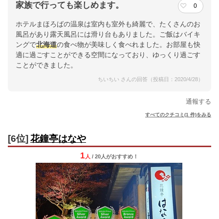
家族で行っても楽しめます。
0
ホテルまほろばの温泉は室内も室外も綺麗で、たくさんのお
風呂があり露天風呂には滑り台もありました。ご飯はバイキ
ングで
北海道
の食べ物が美味しく食べれました。お部屋も快
適に過ごすことができる空間になっており、ゆっくり過ごす
ことができました。
ちいちい さんの回答（投稿日：2020/4/28）
通報する
すべてのクチコミ(1 件)をみる
[6位]
花鐘亭はなや
1
人
/ 20人
が
おすすめ！