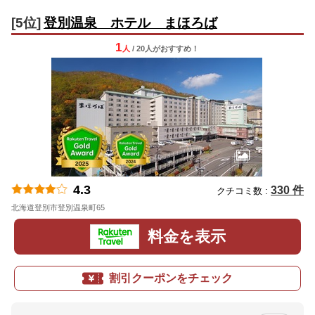
[5位]
登別温泉 ホテル まほろば
1
人
/ 20人
が
おすすめ！
4.3
330 件
クチコミ数 :
北海道登別市登別温泉町65
地図
料金を表示
割引クーポンをチェック