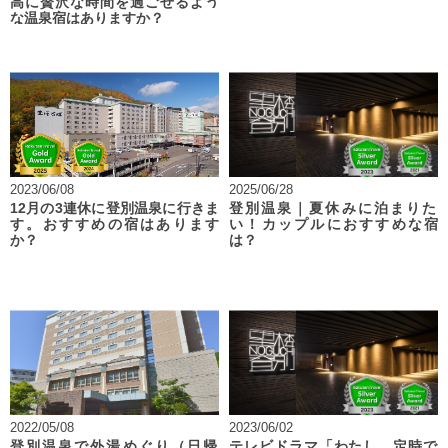
高に贅沢な時間を過ごせるよう
な温泉宿はありますか？
2023/06/08
2025/06/28
12月の3連休に登別温泉に行きま
登別温泉｜夏休みに泊まりた
す。おすすめの宿はあります
い！カップルにおすすめな宿
か？
は？
2022/05/08
2023/06/02
登別温泉で外湯めぐり（日帰
テレビドラマ「わたし、定時で