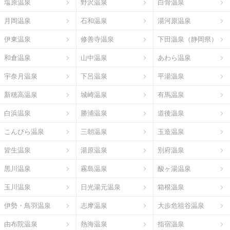
塩原温泉
野沢温泉
白骨温泉
月岡温泉
石和温泉
湯河原温泉
伊東温泉
修善寺温泉
下田温泉（静岡県）
和倉温泉
山中温泉
あわら温泉
宇奈月温泉
下呂温泉
平湯温泉
新穂高温泉
城崎温泉
有馬温泉
白浜温泉
勝浦温泉
道後温泉
こんぴら温泉
三朝温泉
玉造温泉
皆生温泉
湯原温泉
別府温泉
黒川温泉
霧島温泉
酸ヶ湯温泉
玉川温泉
日光湯元温泉
箱根温泉
伊勢・鳥羽温泉
志摩温泉
大歩危祖谷温泉
由布院温泉
熱海温泉
指宿温泉