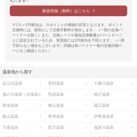
んたまる！
新規登録（無料）はこちら
※1Ｇ＝1円相当は、Ｇポイントの価値の目安となります。ポイント
交換時には、原則として交換手数料が発生します。（一部の交換パ
ートナーを除く）また、交換レートや最低交換数量がパートナーご
とに設定されているため、実質的には1円相当を下回ります。（一部
下回らない場合もございます）詳細は各パートナー毎の交換詳細ペ
ージをご確認ください。
温泉地から探す
定山渓温泉
登別温泉
十勝川温泉
湯の川温泉（北海道）
乳頭温泉
鳴子温泉
秋保温泉
東山温泉
蔵王温泉
銀山温泉
草津温泉
伊香保温泉
万座温泉
四万温泉
鬼怒川温泉