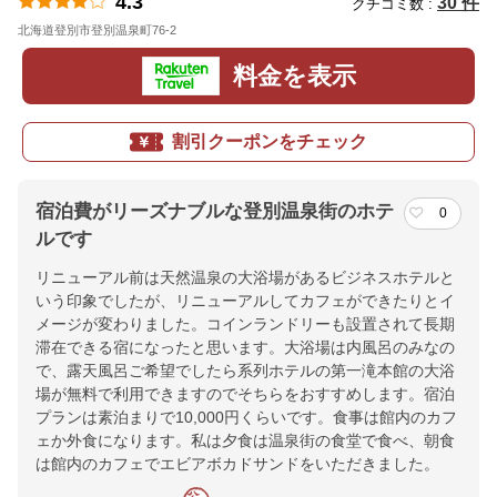
4.3
30 件
クチコミ数 :
北海道登別市登別温泉町76-2
地図
料金を表示
割引クーポンをチェック
宿泊費がリーズナブルな登別温泉街のホテ
0
ルです
リニューアル前は天然温泉の大浴場があるビジネスホテルと
いう印象でしたが、リニューアルしてカフェができたりとイ
メージが変わりました。コインランドリーも設置されて長期
滞在できる宿になったと思います。大浴場は内風呂のみなの
で、露天風呂ご希望でしたら系列ホテルの第一滝本館の大浴
場が無料で利用できますのでそちらをおすすめします。宿泊
プランは素泊まりで10,000円くらいです。食事は館内のカフ
ェか外食になります。私は夕食は温泉街の食堂で食べ、朝食
は館内のカフェでエビアボカドサンドをいただきました。