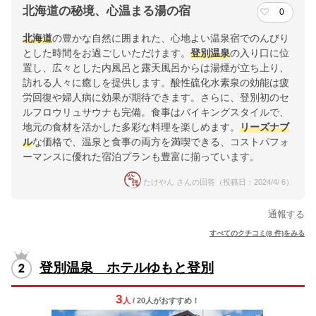
北海道の秘境、心温まる湯の宿
0
北海道
の豊かな自然に囲まれた、心地よい温泉宿でのんびり
とした時間をお過ごしいただけます。
登別温泉
の入り口に位
置し、広々とした内風呂と露天風呂からは湯煙が立ち上り、
訪れる人々に癒しを提供します。酸性硫化水素泉の効能は疲
労回復や婦人病に効果が期待できます。さらに、登別初のセ
ルフロウリュサウナも完備。食事はバイキングスタイルで、
地元の食材を活かした多彩な料理を楽しめます。
リーズナブ
ル
な価格で、温泉と食事の両方を満喫できる、コストパフォ
ーマンスに優れた宿泊プランも豊富に揃っています。
たけやん さんの回答（投稿日：2024/4/ 6）
通報する
すべてのクチコミ(8 件)をみる
登別温泉 ホテルゆもと登別
3
人
/ 20人
が
おすすめ！