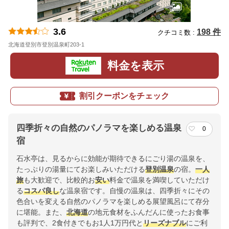
3.6
198 件
クチコミ数 :
北海道登別市登別温泉町203-1
地図
料金を表示
割引クーポンをチェック
四季折々の自然のパノラマを楽しめる温泉
0
宿
石水亭は、見るからに効能が期待できるにごり湯の温泉を、
たっぷりの湯量にてお楽しみいただける
登別温泉
の宿。
一人
旅
も大歓迎で、比較的お
安い
料金で温泉を満喫していただけ
る
コスパ良し
な温泉宿です。自慢の温泉は、四季折々にその
色合いを変える自然のパノラマを楽しめる展望風呂にて存分
に堪能。また、
北海道
の地元食材をふんだんに使ったお食事
も評判で、2食付きでもお1人1万円代と
リーズナブル
にご利