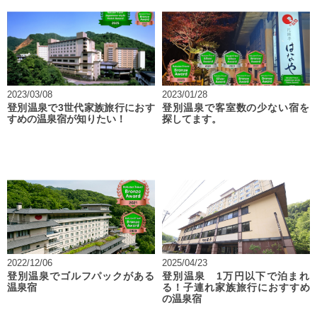
2023/03/08
2023/01/28
登別温泉で3世代家族旅行におす
登別温泉で客室数の少ない宿を
すめの温泉宿が知りたい！
探してます。
2022/12/06
2025/04/23
登別温泉でゴルフパックがある
登別温泉 1万円以下で泊まれ
温泉宿
る！子連れ家族旅行におすすめ
の温泉宿