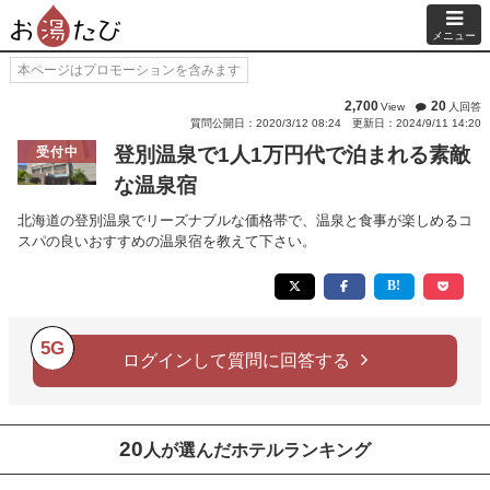
メニュー
本ページはプロモーションを含みます
2,700
20
View
人回答
質問公開日：2020/3/12 08:24
更新日：2024/9/11 14:20
登別温泉で1人1万円代で泊まれる素敵
受付中
な温泉宿
北海道の登別温泉でリーズナブルな価格帯で、温泉と食事が楽しめるコ
スパの良いおすすめの温泉宿を教えて下さい。
5G
ログインして質問に回答する
20
人が選んだホテルランキング