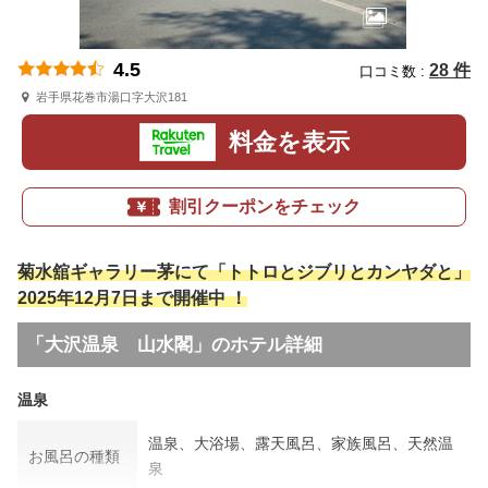
4.5
28 件
口コミ数 :
岩手県花巻市湯口字大沢181
料金を表示
割引クーポンをチェック
菊水舘ギャラリー茅にて「トトロとジブリとカンヤダと」
2025年12月7日まで開催中 ！
「大沢温泉 山水閣」のホテル詳細
温泉
温泉、大浴場、露天風呂、家族風呂、天然温
お風呂の種類
泉