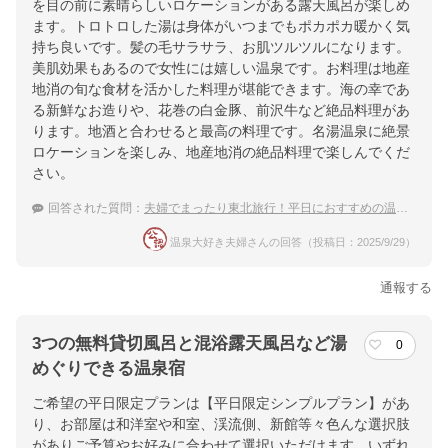
を目の前に素晴らしいロケーションがある露天風呂が楽しめ
ます。トロトロした湯は身体がいつまでもポカポカ暖かく気
持ち良いです。髪の毛サラサラ、お肌ツルツルになります。
美肌効果もあるので女性には嬉しい温泉です。お料理は地産
地消の旬な食材を活かした料理が堪能できます。海の幸であ
る新鮮なお造りや、花巻の白金豚、前沢牛など絶品料理があ
ります。地酒と合わせると最高の料理です。名湯温泉に絶景
ロケーションを楽しみ、地産地消の絶品料理で楽しんでくだ
さい。
回答された質問：
夫婦でまったり東北旅行！平日におすすめの温泉宿
温泉大好き夫婦さんの回答（投稿日：2025/9/29）
通報する
3つの無料貸切風呂と混浴露天風呂など湯
0
めぐりできる温泉宿
ご希望の平日限定プランは【平日限定シンプルプラン】があ
り、お部屋は和洋室や和室、渓流側、新館等々色んな選択肢
がありご予算やお好みに合わせて選択いただけます。いずれ