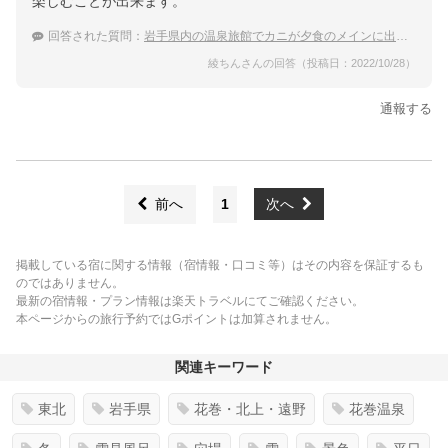
楽しむことが出来ます。
回答された質問：
岩手県内の温泉旅館でカニが夕食のメインに出てくるところをおしえて！
綾ちんさんの回答（投稿日：2022/10/28）
通報する
前へ
1
次へ
掲載している宿に関する情報（宿情報・口コミ等）はその内容を保証するも
のではありません。
最新の宿情報・プラン情報は楽天トラベルにてご確認ください。
本ページからの旅行予約ではGポイントは加算されません。
関連キーワード
東北
岩手県
花巻・北上・遠野
花巻温泉