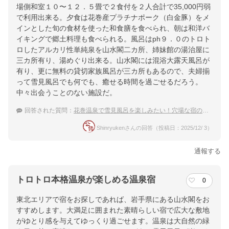
ＪＲ東北本線 花巻駅から路線バス（新鉛温泉行）で３０分、大
場側和室１０〜１２．５畳で２食付を２人合計で35,000円弱
沢温泉下車徒歩１分 花巻南ICより車で１５分
で利用出来る。夕食は花巻産プラチナポーク（白金豚）をメ
インとした旬の食材を使った和食膳を食べられ、朝は和洋バ
提供：楽天トラベル
イキングで郷土料理も食べられる。風呂はph９．０のトロト
ロしたアルカリ性単純泉を山水閣二カ所、姉妹館の湯治屋に
楽天トラベルで
三カ所有り、湯めぐり出来る。山水閣には混浴大露天風呂が
ホテル詳細を詳しく見る
有り、更に無料の貸切家族風呂が三カ所もあるので、夫婦揃
って雪見風呂でも何でも、癒せる時間を過ごせるだろう。
中々出会うことのない施設だ。
回答された質問：
花巻温泉で雪見風呂を楽しみたい！穴場な宿のおすすめは？
Shinryukenさんの回答（投稿日：2025/12/ 3）
通報する
トロトロ本格温泉が楽しめる温泉宿
0
東北エリアで宿をお探しであれば、岩手県にある山水閣をお
すすめします。大満足に囲まれた素晴らしい宿で広大な敷地
がゆとり感を与えてゆっくり過ごせます。温泉は大自然の緑