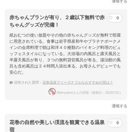
通報する
赤ちゃんプランが有り、２歳以下無料で赤
0
ちゃんグッズが完備！
紙おむつの使い放題やその他の赤ちゃんグッズが無料で部屋
に用意されている。食事は岩手県産和牛やプラチナポークメ
インの会席料理で朝は和洋４０種類のバイキング料理のビュ
ッフェスタイルになっている。大浴場の内風呂と露天風呂と
半露天風呂が有り、３つの無料貸切風呂が有る。湯治館の風
呂も含め風呂は２４時間入浴出来る。お母さんデビューでも
安心だ。
回答された質問：
花巻温泉でリーズナブルなおすすめの宿は？
Shinryukenさんの回答（投稿日：2023/7/21）
通報する
花巻の自然や美しい渓流を観賞できる温泉
0
宿