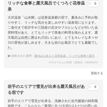
リッチな食事と露天風呂でくつろぐ花巻温
0
泉
大沢温泉「山水閣」は花巻温泉郷の宿で、夏休みに予約が取
りやすく、リッチな気分を楽しみやすい温泉宿になります。
二食付きで前沢牛や三陸産の吉次やフカヒレなどが付いた会
席料理があり、とてもリッチで美食の料理を味わえます。露
天風呂は自然に囲まれ川沿いにあり、とてもキレイな木々や
川の景色が楽しめます。大きな岩のお風呂でとても素敵でし
た。
回答された質問：
夏休みは友人と花巻温泉。リッチな食事と露天風呂を楽しめる宿は？
ヤギヌマさんの回答（投稿日：2023/6/24）
通報する
岩手のエリアで雪見が出来る露天風呂があ
0
る宿です
岩手のエリアで雪見が出来る、洗練された近代建築の純和風
旅館です。こちらならご希望に合う[大切な2人だけの思い出