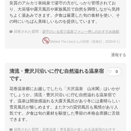
良質のアルカリ単純泉で湯守の方がしっかり管理されてお
り、大浴場や露天風呂や家族風呂で自然を満喫しながら気持
ちよく湯あみできます。夕食は厳選した旬の食材を使い、そ
の時にいちばん美味しいものを提供しています。
回答された質問：
湯守のいる宿で温泉ファン一押しのおすすめ旅館
Behind The Lineさんの回答（投稿日：2025/4/ 1）
通報する
清流・豊沢川沿いに佇む自然溢れる温泉宿
0
です。
花巻温泉郷にお越しでしたら「大沢温泉 山水閣」はいかが
でしょうか。清流・豊沢川沿いに佇む自然溢れる温泉宿で
す。温泉は開放感溢れる大露天風呂があり冬には素晴らしい
雪見風呂が愉しめます。また3つの貸切風呂も風情があり人
気です。夕食は旬の素材を駆使した季節の本格会席膳に舌鼓
できます。
回答された質問：
花巻温泉｜雪見風呂が楽しめる温泉宿のおすすめを教えて！