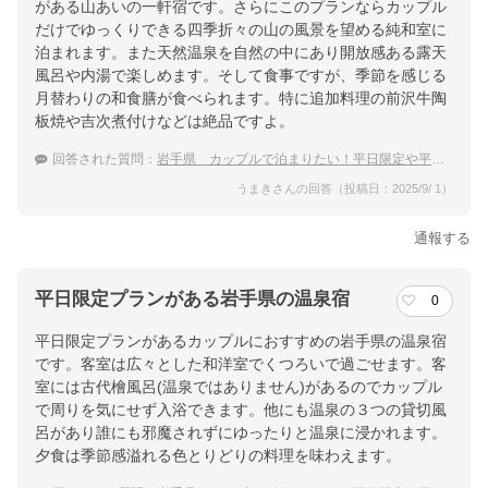
がある山あいの一軒宿です。さらにこのプランならカップル
だけでゆっくりできる四季折々の山の風景を望める純和室に
泊まれます。また天然温泉を自然の中にあり開放感ある露天
風呂や内湯で楽しめます。そして食事ですが、季節を感じる
月替わりの和食膳が食べられます。特に追加料理の前沢牛陶
板焼や吉次煮付けなどは絶品ですよ。
回答された質問：
岩手県 カップルで泊まりたい！平日限定や平日割のあるおすすめ温泉宿
うまきさんの回答（投稿日：2025/9/ 1）
通報する
平日限定プランがある岩手県の温泉宿
0
平日限定プランがあるカップルにおすすめの岩手県の温泉宿
です。客室は広々とした和洋室でくつろいで過ごせます。客
室には古代檜風呂(温泉ではありません)があるのでカップル
で周りを気にせず入浴できます。他にも温泉の３つの貸切風
呂があり誰にも邪魔されずにゆったりと温泉に浸かれます。
夕食は季節感溢れる色とりどりの料理を味わえます。