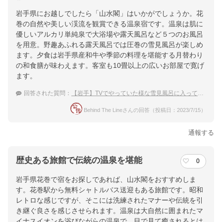
岩手県にお越しでしたら「山水閣」はいかがでしょうか。花
巻の自然や美しい渓流を観賞できる温泉宿です。温泉は肌に
優しいアルカリ単純泉で大浴場や露天風呂など５つのお風呂
を用意。野趣あふれる露天風呂では圧巻の雪見風呂が楽しめ
ます。夕食は岩手県産和牛や季節の料理を堪能する月替わり
の和食膳が味わえます。客室も10畳以上の広いお部屋で寛げ
ます。
回答された質問：
【岩手】TVでやっていた様な雪見風呂に入ってみたい！
Behind The Lineさんの回答（投稿日：2023/7/15）
通報する
歴史ある旅館で伝統の温泉を堪能
0
岩手県花巻で宿をお探しであれば、山水閣をおすすめしま
す。花巻駅から無料シャトルバス送迎もある旅館です。昭和
レトロな感じですが、そこには洗練されたマナーや伝統を引
き継ぐ良さを感じさせられます。温泉は大自然に囲まれたマ
イナスイオンを浴びながらの温泉で、目で見て癒されるとは