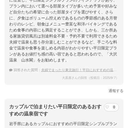
に位置し、平日限定シンプルプランのラインアップがあり、
プラン内において選べる部屋タイプが多いため予算や好みな
ど自分たちの希望に合った部屋タイプを選びやすく、さら
に、夕食はボリューム控えめであるものの季節感のある月替
わりのレシピ、朝食はメニュー豊富な和洋バイキングである
ため食事の内容にも満足することができ、しかも、三か所あ
る家族貸切風呂は別途料金不要・予約不要で利用できるため
夫婦で温泉も思う存分楽しむことができるなど、手ごろな料
金で温泉や食事を楽しめる内容がわかりやすい平日限定プラ
ンがあるお値打ち感の高い宿であると思われるので、「大沢
温泉 山水閣」をお勧めします。
回答された質問：
夫婦でまったり東北旅行！平日におすすめの温泉宿
大黒屋さんの回答（投稿日：2025/9/ 7）
通報する
カップルで泊まりたい平日限定のあるおす
0
すめの温泉宿です
岩手県にあるカップルにおすすめの平日限定シンプルプラン