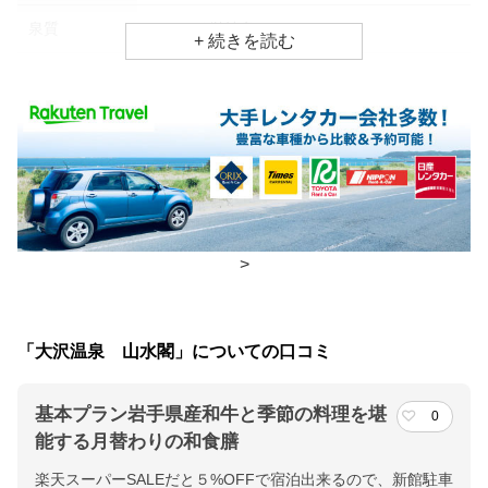
泉質
アルカリ単純泉
効能
疲労回復、婦人病、リウマチ・神経病
食事場所
朝食
レストラン(バイキング)
夕食
個室、レストラン
>
チェックイン・チェックアウト時間
チェックイン
15:00(最終チェックイン：22:00)
「大沢温泉 山水閣」についての口コミ
チェックアウ
10:30
ト
基本プラン岩手県産和牛と季節の料理を堪
0
能する月替わりの和食膳
交通アクセス
楽天スーパーSALEだと５%OFFで宿泊出来るので、新館駐車