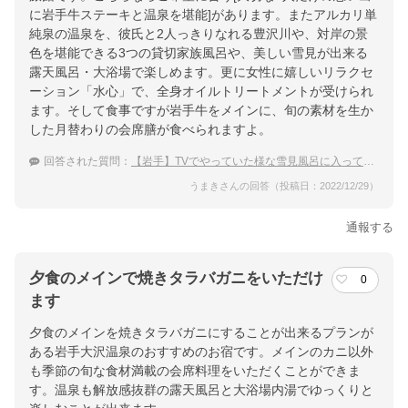
に岩手牛ステーキと温泉を堪能]があります。またアルカリ単
純泉の温泉を、彼氏と2人っきりなれる豊沢川や、対岸の景
色を堪能できる3つの貸切家族風呂や、美しい雪見が出来る
露天風呂・大浴場で楽しめます。更に女性に嬉しいリラクセ
ーション「水心」で、全身オイルトリートメントが受けられ
ます。そして食事ですが岩手牛をメインに、旬の素材を生か
した月替わりの会席膳が食べられますよ。
回答された質問：
【岩手】TVでやっていた様な雪見風呂に入ってみたい！
うまきさんの回答（投稿日：2022/12/29）
通報する
夕食のメインで焼きタラバガニをいただけ
0
ます
夕食のメインを焼きタラバガニにすることが出来るプランが
ある岩手大沢温泉のおすすめのお宿です。メインのカニ以外
も季節の旬な食材満載の会席料理をいただくことができま
す。温泉も解放感抜群の露天風呂と大浴場内湯でゆっくりと