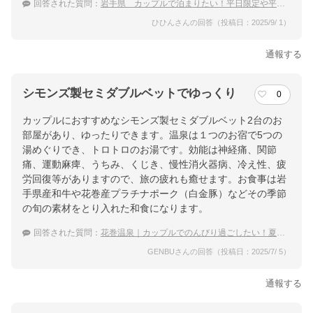
回答された質問：
岩手県 カップルで泊まりたい！平日限定や平日割のあるおすすめ温泉宿
ひひんさんの回答（投稿日：2025/9/ 1）
通報する
シモンズ製セミダブルベットでゆっくり
0
カップルにおすすめなシモンズ製セミダブルベット2台のお
部屋があり、ゆったりできます。温泉は１つのお宿で5つの
湯めぐりでき、トロトロのお湯です。効能は神経痛、関節
痛、運動麻痺、うちみ、くじき、慢性消火器病、冷え性、疲
労回復等がありますので、旅の疲れも癒せます。お食事は岩
手県産和牛や花巻産プラチナポーク（白金豚）などその季節
の旬の素材をとり入れた和食になります。
回答された質問：
花巻温泉｜カップルでのんびり過ごしたい！夏休みにおすすめな宿は？
GENBUさんの回答（投稿日：2025/7/ 5）
通報する