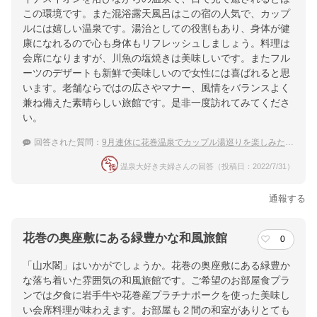
この環境です。また混浴露天風呂はこの宿の人気で、カップ
ルには嬉しい温泉です。湯治としての役割もあり、身体が健
康になれるので心も身体もリフレッシュしましょう。料理は
会席になりますが、川魚の塩焼きは美味しいです。またフル
ーツのデザートも新鮮で美味しいので女性には喜ばれると思
います。老舗ならではの広さやマナー、風情をバランスよく
兼ね備えた素晴らしい旅館です。是非一度訪れてみてくださ
い。
回答された質問：
9月連休に花巻温泉でカップル湯巡りを楽しみたい、泊まるならどの温泉宿が良い？
温泉大好き夫婦さんの回答（投稿日：2022/7/31）
通報する
花巻の奥座敷にある緑豊かな和風旅館
0
「山水閣」はいかがでしょうか。花巻の奥座敷にある緑豊か
な落ち着いた雰囲気の和風旅館です。ご希望のお部屋食プラ
ンでは夕食に岩手牛や花巻産プラチナポークを使った美味し
い会席料理が味わえます。お部屋も２間の和室がありとても