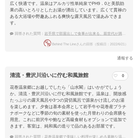
広く快適です。温泉はアルカリ性単純泉でPH9．0と美肌効
果の高いとろりとしたお湯が湧出しています。広くて貫禄の
ある大浴場や野趣あふれる爽快な露天風呂で湯あみできま
す。
回答された質問：
岩手県で部屋出しで食事が出来る、親世代が満足する温泉宿は？
Behind The Lineさんの回答（投稿日：2022/6/21）
通報する
清流・豊沢川沿いに佇む和風旅館
0
花巻温泉郷にお越しでしたら「山水閣」はいかがでしょう
か。清流・豊沢川沿いに佇む和風旅館です。温泉は、開放感
たっぷりの露天風呂や3つの貸切風呂で源泉かけ流しのお湯
を楽しめます。夕食は基本会席として岩手牛や花巻産プラチ
ナポークなどに季節の旬の素材を使った月替わりの会席膳を
用意。これに前沢牛や鮑など高級食材もオプションで追加で
きます。客室は、純和風の造りで品のあるお部屋です。
回答された質問：
花巻温泉郷で美味しい料理が楽しめる素敵な温泉宿