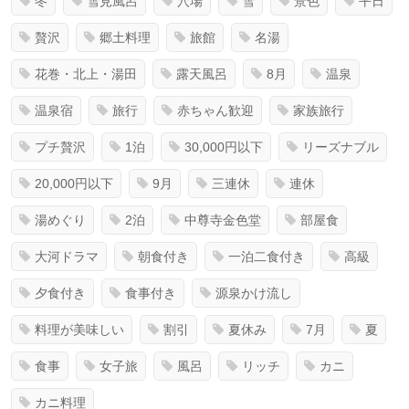
冬
雪見風呂
穴場
雪
景色
平日
贅沢
郷土料理
旅館
名湯
花巻・北上・湯田
露天風呂
8月
温泉
温泉宿
旅行
赤ちゃん歓迎
家族旅行
プチ贅沢
1泊
30,000円以下
リーズナブル
20,000円以下
9月
三連休
連休
湯めぐり
2泊
中尊寺金色堂
部屋食
大河ドラマ
朝食付き
一泊二食付き
高級
夕食付き
食事付き
源泉かけ流し
料理が美味しい
割引
夏休み
7月
夏
食事
女子旅
風呂
リッチ
カニ
カニ料理