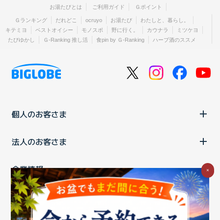
お湯たびとは
ご利用ガイド
Ｇポイント
Ｇランキング
だれどこ
ocruyo
お湯たび
わたしと、暮らし。
キテミヨ
ベストオイシー
モノスポ
野に行く。
カウナラ
ミツケヨ
たびゆかし
Ｇ-Ranking 推し活
食pin by Ｇ-Ranking
ハーブ酒のススメ
個人のお客さま
法人のお客さま
企業情報
×
ご利用中の方