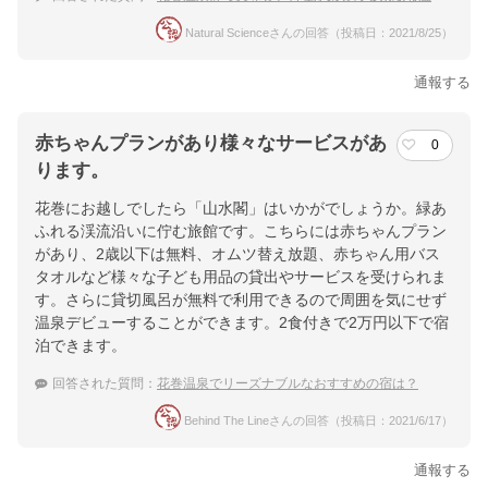
Natural Scienceさんの回答（投稿日：2021/8/25）
通報する
赤ちゃんプランがあり様々なサービスがあ
0
ります。
花巻にお越しでしたら「山水閣」はいかがでしょうか。緑あ
ふれる渓流沿いに佇む旅館です。こちらには赤ちゃんプラン
があり、2歳以下は無料、オムツ替え放題、赤ちゃん用バス
タオルなど様々な子ども用品の貸出やサービスを受けられま
す。さらに貸切風呂が無料で利用できるので周囲を気にせず
温泉デビューすることができます。2食付きで2万円以下で宿
泊できます。
回答された質問：
花巻温泉でリーズナブルなおすすめの宿は？
Behind The Lineさんの回答（投稿日：2021/6/17）
通報する