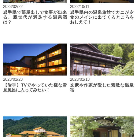
2023/02/22
2022/10/11
岩手県で部屋出しで食事が出来
岩手県内の温泉旅館でカニが夕
る、親世代が満足する温泉宿
食のメインに出てくるところを
は？
おしえて！
2023/01/23
2023/01/13
【岩手】TVでやっていた様な雪
文豪や作家が愛した素敵な温泉
見風呂に入ってみたい！
宿