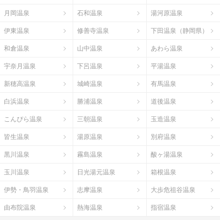
月岡温泉
石和温泉
湯河原温泉
伊東温泉
修善寺温泉
下田温泉（静岡県）
和倉温泉
山中温泉
あわら温泉
宇奈月温泉
下呂温泉
平湯温泉
新穂高温泉
城崎温泉
有馬温泉
白浜温泉
勝浦温泉
道後温泉
こんぴら温泉
三朝温泉
玉造温泉
皆生温泉
湯原温泉
別府温泉
黒川温泉
霧島温泉
酸ヶ湯温泉
玉川温泉
日光湯元温泉
箱根温泉
伊勢・鳥羽温泉
志摩温泉
大歩危祖谷温泉
由布院温泉
熱海温泉
指宿温泉