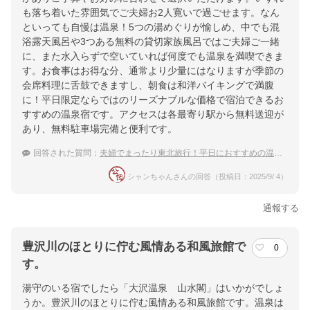
も落ち着いた雰囲気でご夫婦お2人寛いで過ごせます。なん
といっても自慢は温泉！5つの湯めぐりが愉しめ、中でも混
浴露天風呂や3つある無料の貸切家族風呂ではご夫婦ご一緒
に、また水入らずで空いていれば何度でも温泉を満喫できま
す。お食事はお得な分、通常より少量にはなりますが季節の
会席料理に舌鼓できますし、朝食は和洋バイキングで満腹
に！平日限定ならではのリーズナブルな価格で宿泊できるお
すすめの温泉宿です。アクセスは各最寄り駅から無料送迎が
あり、無料駐車場完備と便利です。
回答された質問：
夫婦でまったり東北旅行！平日におすすめの温泉宿
シャンちゃんさんの回答（投稿日：2025/9/ 4）
通報する
豊沢川のほとりに佇む風情ある和風旅館で
0
す。
湯守のいる宿でしたら「大沢温泉 山水閣」はいかがでしょ
うか。豊沢川のほとりに佇む風情ある和風旅館です。温泉は