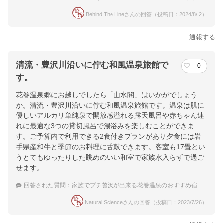
Behind The Lineさんの回答（投稿日：2024/8/ 2）
通報する
清流・豊沢川沿いに佇む和風温泉旅館で
0
す。
花巻温泉郷にお越しでしたら「山水閣」はいかがでしょう
か。清流・豊沢川沿いに佇む和風温泉旅館です。温泉は肌に
優しいアルカリ単純泉で開放感溢れる露天風呂や赤ちゃん連
れに最適な3つの貸切風呂で湯浴みを楽しむことができま
す。ご予算内で利用できる2食付きプランがあり夕食には岩
手県産和牛と季節のお料理に舌鼓できます。客室も17畳とい
うとてもゆったりした眺めのいい和室で家族水入らずで過ご
せます。
回答された質問：
家族でプチ贅沢が出来る花巻温泉のおすすめ宿は？
Natural Scienceさんの回答（投稿日：2023/7/26）