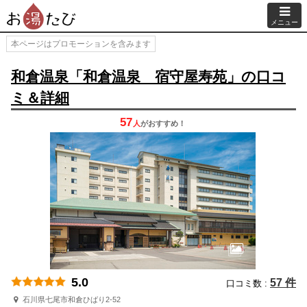
メニュー
本ページはプロモーションを含みます
和倉温泉「和倉温泉 宿守屋寿苑」の口コ
ミ＆詳細
57
人
が
おすすめ！
5.0
57 件
口コミ数 :
石川県七尾市和倉ひばり2-52