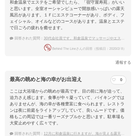
和倉温泉でエステをご希望でしたら、「宿守屋寿苑」がいい
と思います。全室オーシャンビューで開放感いっぱいの露天
風呂があります。１Ｆにエステコーナーがあり、ボディ、フ
ェイシャル、オイルなどのコースがあります。温泉とエステ
で日ごろの疲れを癒せます。
回答された質問：
30代会社員です。和倉温泉でマッサージやエステが受けられる宿を教えて！
Behind The Lineさんの回答（投稿日：2020/2/ 8）
通報する
最高の眺めと海の幸がお出迎え
0
ここは大浴場からの眺めが最高です。目の前に海が迫って、
迫力さえ感じます。食事が中々凝っていて、バイキングでは
ありませんが、海の幸が各種豊富に食べられます。レストラ
ンは夜に前庭をライトアップしていて、良いムードです。価
格もこの周辺では一番リーズナブルかと思います。駐車場も
大変止めやすく広々です。
回答された質問：
12月に和倉温泉に行きますが、海が見える露天風呂がある宿があれば教えて下さい。