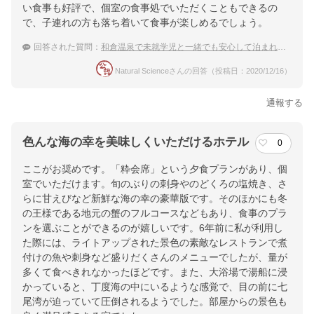
い食事も好評で、個室の食事処でいただくこともできるの
で、子連れの方も落ち着いて食事が楽しめるでしょう。
回答された質問：
和倉温泉で未就学児と一緒でも安心して泊まれる旅館はどこ？
Natural Scienceさんの回答（投稿日：2020/12/16）
通報する
色んな海の幸を美味しくいただけるホテル
0
ここがお奨めです。「粋会席」という夕食プランがあり、個
室でいただけます。旬のぶりの刺身やのどくろの塩焼き、さ
らに甘えびなど新鮮な海の幸の豪華版です。そのほかにも冬
の王様である地元の蟹のフルコースなどもあり、食事のプラ
ンを選ぶことができるのが嬉しいです。6年前に私が利用し
た際には、ライトアップされた景色の素敵なレストランで煮
付けの魚や刺身など盛りだくさんのメニューでしたが、量が
多くて食べきれなかったほどです。また、大浴場で湯船に浸
かっていると、丁度海の中にいるような感覚で、目の前に七
尾湾が迫っていて圧倒されるようでした。部屋からの景色も