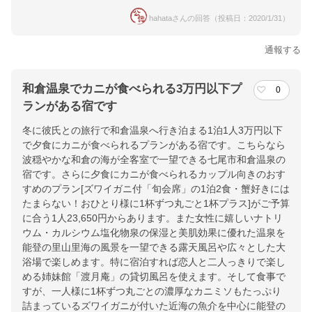
hahataさんの回答（投稿日：2020/1/31）
通報する
和倉温泉でカニが食べられる3万円以下プ
0
ランがある宿です
冬に彼氏との旅行で和倉温泉へ行き泊まる1泊1人3万円以下
で夕食にカニが食べられるプランがある宿です。こちらなら
波穏やかな和倉の海が全客室で一望できる七尾市和倉温泉の
宿です。さらに夕食にカニが食べられるカップル向きのおす
すめのプラン[ズワイガニ付「旬会席」の1泊2食・蟹好きには
たまらない！おひとり様に1杯ずつ丸ごと1杯プラス]がご予算
に合う1人23,650円からあります。また女性に嬉しいナトリ
ウム・カルシウム塩化物泉の保湿と美肌効果に優れた温泉を
能登の里山里海の風景を一望できる露天風呂や広々とした大
浴場で楽しめます。特に宿泊すれば恋人と二人っきりで楽し
める姉妹館「渡月庵」の貸切風呂を使えます。そして食事で
すが、一人様に1杯ずつ丸ごとの濃厚なカニミソもたっぷり
詰まっているズワイガニが付いた近海の魚介を中心に能登の