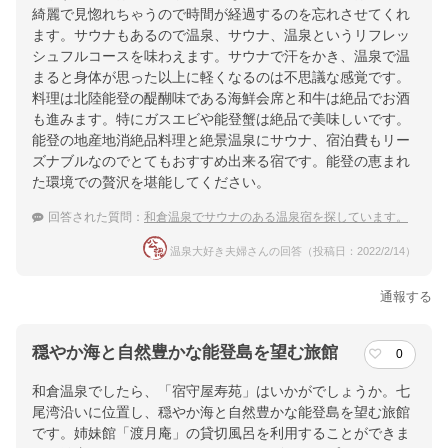
綺麗で見惚れちゃうので時間が経過するのを忘れさせてくれ
ます。サウナもあるので温泉、サウナ、温泉というリフレッ
シュフルコースを味わえます。サウナで汗をかき、温泉で温
まると身体が思った以上に軽くなるのは不思議な感覚です。
料理は北陸能登の醍醐味である海鮮会席と和牛は絶品でお酒
も進みます。特にガスエビや能登蟹は絶品で美味しいです。
能登の地産地消絶品料理と絶景温泉にサウナ、宿泊費もリー
ズナブルなのでとてもおすすめ出来る宿です。能登の恵まれ
た環境での贅沢を堪能してください。
回答された質問：
和倉温泉でサウナのある温泉宿を探しています。
温泉大好き夫婦さんの回答（投稿日：2022/2/14）
通報する
穏やか海と自然豊かな能登島を望む旅館
0
和倉温泉でしたら、「宿守屋寿苑」はいかがでしょうか。七
尾湾沿いに位置し、穏やか海と自然豊かな能登島を望む旅館
です。姉妹館「渡月庵」の貸切風呂を利用することができま