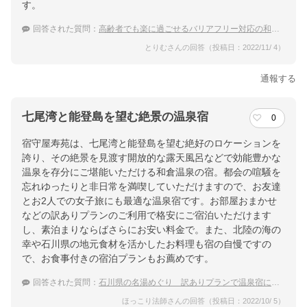
す。
回答された質問：
高齢者でも楽に過ごせるバリアフリー対応の和倉温泉の宿は？
とりむさんの回答（投稿日：2022/11/ 4）
通報する
七尾湾と能登島を望む絶景の温泉宿
0
宿守屋寿苑は、七尾湾と能登島を望む絶好のロケーションを
誇り、その絶景を見渡す開放的な露天風呂などで効能豊かな
温泉を存分にご堪能いただける和倉温泉の宿。都会の喧騒を
忘れゆったりと非日常を満喫していただけますので、お友達
とお2人での女子旅にも最適な温泉宿です。お部屋おまかせ
などの訳ありプランのご利用で格安にご宿泊いただけます
し、素泊まりならばさらにお安い料金で。また、北陸の海の
幸や石川県の地元食材を活かしたお料理も宿の自慢ですの
で、お食事付きの宿泊プランもお薦めです。
回答された質問：
石川県の名湯めぐり 訳ありプランで温泉宿に安く泊まりたい！
ほっこり法師さんの回答（投稿日：2022/10/ 5）