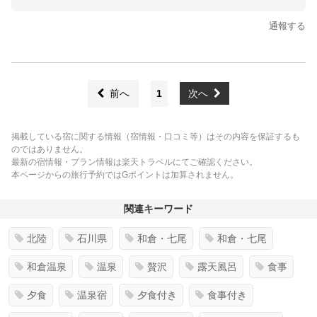
通報する
前へ
1
次へ
掲載している宿に関する情報（宿情報・口コミ等）はその内容を保証するも
のではありません。
最新の宿情報・プラン情報は楽天トラベルにてご確認ください。
本ページからの旅行予約ではGポイントは加算されません。
関連キーワード
北陸
石川県
和倉・七尾
和倉・七尾
和倉温泉
温泉
贅沢
露天風呂
食事
夕食
温泉宿
夕食付き
食事付き