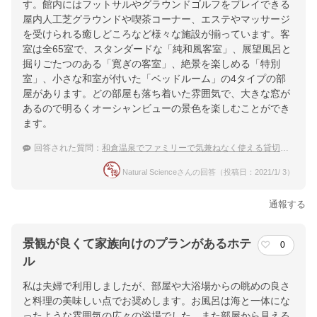
す。館内にはフットサルやグラウンドゴルフをプレイできる
屋内人工芝グラウンドや喫茶コーナー、エステやマッサージ
を受けられる癒しどころなど様々な施設が揃っています。客
室は全65室で、スタンダードな「純和風客室」、展望風呂と
掘りごたつのある「寛ぎの客室」、絶景を楽しめる「特別
室」、小さな和室が付いた「ベッドルーム」の4タイプの部
屋があります。どの部屋も落ち着いた雰囲気で、大きな窓が
あるので明るくオーシャンビューの景色を楽しむことができ
ます。
回答された質問：
和倉温泉でファミリーで気兼ねなく使える貸切風呂のある旅館は？
Natural Scienceさんの回答（投稿日：2021/1/ 3）
通報する
景観が良くて家族向けのプランがあるホテ
0
ル
私は夫婦で利用しましたが、部屋や大浴場からの眺めの良さ
と料理の美味しい点でお奨めします。お風呂は海と一体にな
ったような雰囲気の広々の浴場でした。また部屋から見える