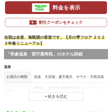
料金を表示
割引クーポンをチェック
当宿は全室、海眺望の客室です。【月の雫フロア ２０２
３年春リニューアル】
「和倉温泉 宿守屋寿苑」のホテル詳細
温泉
お風呂の種類
温泉、大浴場、露天風呂、サウナ、天然温泉
食塩泉、含塩化土類強食塩泉、ナトリウム・
泉質
カルシウム塩化物泉
効能
皮膚病、美肌効果、リウマチ・神経病