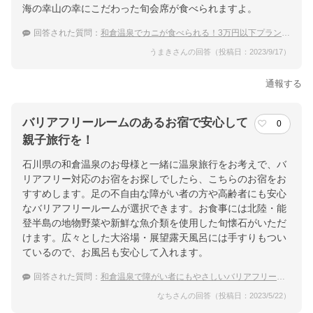
海の幸山の幸にこだわった旬会席が食べられますよ。
回答された質問：
和倉温泉でカニが食べられる！3万円以下プランがあって安い温泉宿のおすすめは？
うまきさんの回答（投稿日：2023/9/17）
通報する
バリアフリールームのあるお宿で安心して
0
親子旅行を！
石川県の和倉温泉のお母様と一緒に温泉旅行をお考えで、バ
リアフリー対応のお宿をお探しでしたら、こちらのお宿をお
すすめします。足の不自由な障がい者の方や高齢者にも安心
なバリアフリールームが選択できます。お食事には北陸・能
登半島の地物野菜や新鮮な魚介類を使用した旬懐石がいただ
けます。広々とした大浴場・展望露天風呂には手すりもつい
ているので、お風呂も安心して入れます。
回答された質問：
和倉温泉で障がい者にもやさしいバリアフリーの温泉宿は？
なちさんの回答（投稿日：2023/5/22）