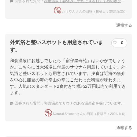
回答された質問：
和倉温泉｜春休みに予約できるおすすめのホテル・旅館は？
たけやんさんの回答（投稿日：2024/2/25）
通報する
外気浴と整いスポットも用意されていま
0
す。
和倉温泉にお越しでしたら「宿守屋寿苑」はいかがでしょう
か。こちらには大浴場に付属のサウナを用意しています。外
気浴と整いスポットも用意されています。夕食は近海の魚介
を中心に能登の海の幸山の幸にこだわった料理が味わえま
す。人気のスタンダード2食付きで概ね2万円以内で利用でき
ます。
回答された質問：
和倉温泉でサウナのある温泉宿を探しています。
Natural Scienceさんの回答（投稿日：2024/1/ 6）
通報する