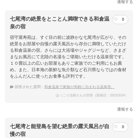
通報する
七尾湾の絶景をとことん満喫できる和倉温
0
泉の宿
宿守屋寿苑は、すぐ目の前に波静かな七尾湾が広がり、その
絶景をお部屋や自慢の露天風呂から存分に満喫していただけ
る和倉温泉の宿。さらには大浴場やジャグジーなど、さまざ
まなお風呂にて北陸の名湯をご堪能いただける温泉宿です。
１０畳以上の広いお部屋もありご家族でのご利用にもお薦
め。また、日本海の新鮮な魚介類など石川県ならではの食材
をふんだんに使ったお食事も評判です。
回答された質問：
和倉温泉で家族が気軽に泊まれる温泉宿。
ほっこり法師さんの回答（投稿日：2023/3/24）
通報する
七尾湾と能登島を望む絶景の露天風呂が自
0
慢の宿