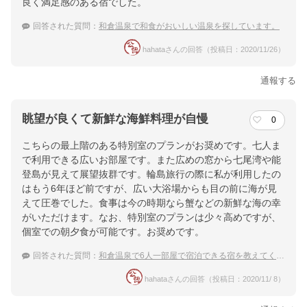
良く満足感のある宿でした。
回答された質問：
和倉温泉で和食がおいしい温泉を探しています。
hahataさんの回答（投稿日：2020/11/26）
通報する
眺望が良くて新鮮な海鮮料理が自慢
0
こちらの最上階のある特別室のプランがお奨めです。七人ま
で利用できる広いお部屋です。また広めの窓から七尾湾や能
登島が見えて展望抜群です。輪島旅行の際に私が利用したの
はもう6年ほど前ですが、広い大浴場からも目の前に海が見
えて圧巻でした。食事は今の時期なら蟹などの新鮮な海の幸
がいただけます。なお、特別室のプランは少々高めですが、
個室での朝夕食が可能です。お奨めです。
回答された質問：
和倉温泉で6人一部屋で宿泊できる宿を教えてください！
hahataさんの回答（投稿日：2020/11/ 8）