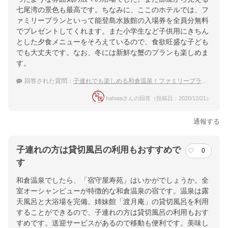
七尾湾の景色も最高です。ちなみに、ここのホテルでは、フ
ァミリープランといって能登島水族館の入場券を全員分無料
でプレゼントしてくれます。また小学生など子供用にきちん
とした夕食メニューをそろえているので、食欲旺盛な子ども
でも大丈夫です。なお、冬には新鮮な蟹のプランも楽しめま
す。
回答された質問：
子連れでも楽しめる和倉温泉！ファミリープランのあるおおすすめのお宿とは？
hahataさんの回答（投稿日：2020/12/21）
通報する
子連れの方は貸切風呂の利用もおすすめで
0
す
和倉温泉でしたら、「宿守屋寿苑」はいかがでしょうか。全
室オーシャンビューが特徴的な和倉温泉の宿です。温泉は露
天風呂と大浴場を完備。姉妹館「渡月庵」の貸切風呂を利用
することができるので、子連れの方は貸切風呂の利用もおす
すめです。送迎サービスがあるので移動も便利です。美味し