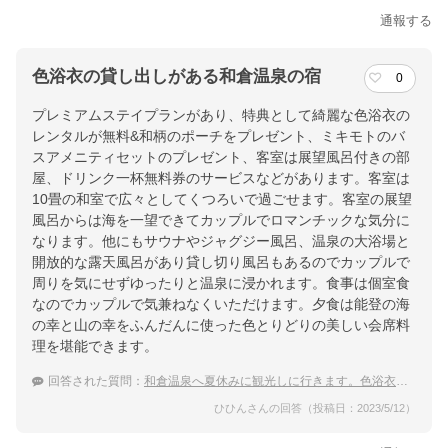
通報する
色浴衣の貸し出しがある和倉温泉の宿
0
プレミアムステイプランがあり、特典として綺麗な色浴衣の
レンタルが無料&和柄のポーチをプレゼント、ミキモトのバ
スアメニティセットのプレゼント、客室は展望風呂付きの部
屋、ドリンク一杯無料券のサービスなどがあります。客室は
10畳の和室で広々としてくつろいで過ごせます。客室の展望
風呂からは海を一望できてカップルでロマンチックな気分に
なります。他にもサウナやジャグジー風呂、温泉の大浴場と
開放的な露天風呂があり貸し切り風呂もあるのでカップルで
周りを気にせずゆったりと温泉に浸かれます。食事は個室食
なのでカップルで気兼ねなくいただけます。夕食は能登の海
の幸と山の幸をふんだんに使った色とりどりの美しい会席料
理を堪能できます。
回答された質問：
和倉温泉へ夏休みに観光しに行きます。色浴衣をレンタルできる人気のおすすめ宿はどこ？
ひひんさんの回答（投稿日：2023/5/12）