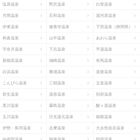
塩原温泉
野沢温泉
白骨温泉
月岡温泉
石和温泉
湯河原温泉
伊東温泉
修善寺温泉
下田温泉（静岡県）
和倉温泉
山中温泉
あわら温泉
宇奈月温泉
下呂温泉
平湯温泉
新穂高温泉
城崎温泉
有馬温泉
白浜温泉
勝浦温泉
道後温泉
こんぴら温泉
三朝温泉
玉造温泉
皆生温泉
湯原温泉
別府温泉
黒川温泉
霧島温泉
酸ヶ湯温泉
玉川温泉
日光湯元温泉
箱根温泉
伊勢・鳥羽温泉
志摩温泉
大歩危祖谷温泉
由布院温泉
熱海温泉
指宿温泉