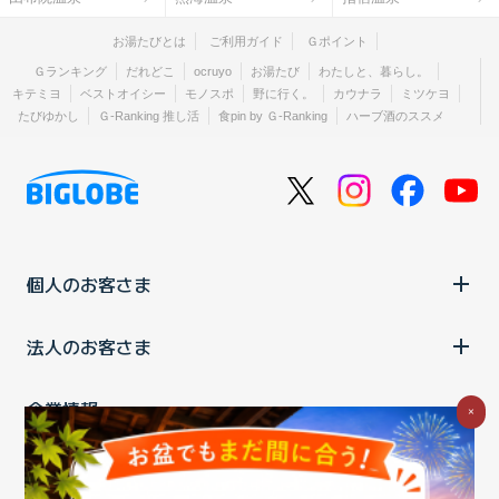
お湯たびとは
ご利用ガイド
Ｇポイント
Ｇランキング
だれどこ
ocruyo
お湯たび
わたしと、暮らし。
キテミヨ
ベストオイシー
モノスポ
野に行く。
カウナラ
ミツケヨ
たびゆかし
Ｇ-Ranking 推し活
食pin by Ｇ-Ranking
ハーブ酒のススメ
個人のお客さま
法人のお客さま
企業情報
×
ご利用中の方