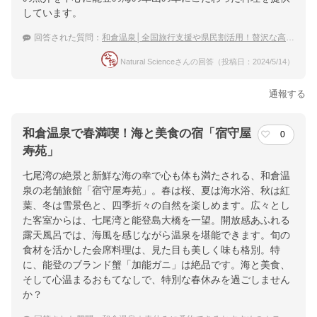
しています。
ホテル詳細を詳しく見る
回答された質問：
和倉温泉│全国旅行支援や県民割活用！贅沢な高級宿など夫婦で泊まるなら？
Natural Scienceさんの回答（投稿日：2024/5/14）
通報する
和倉温泉で春満喫！海と美食の宿「宿守屋
0
寿苑」
七尾湾の絶景と新鮮な海の幸で心も体も満たされる、和倉温
泉の老舗旅館「宿守屋寿苑」。春は桜、夏は海水浴、秋は紅
葉、冬は雪景色と、四季折々の自然を楽しめます。広々とし
た客室からは、七尾湾と能登島大橋を一望。開放感あふれる
露天風呂では、海風を感じながら温泉を堪能できます。旬の
食材を活かした会席料理は、見た目も美しく味も格別。特
に、能登のブランド蟹「加能ガニ」は絶品です。海と美食、
そして心温まるおもてなしで、特別な春休みを過ごしません
か？