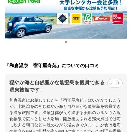
食事場所
朝食
個室、食事処
夕食
個室、食事処
>
チェックイン・チェックアウト時間
チェックイン
15:00(最終チェックイン：18:00)
「和倉温泉 宿守屋寿苑」についての口コミ
チェックアウ
10:00
ト
穏やか海と自然豊かな能登島を観賞できる
0
温泉旅館です。
交通アクセス
和倉温泉にお越しでしたら「宿守屋寿苑」はいかがでしょう
JR七尾線『和倉温泉駅』下車、旅館送迎バスで５分/北陸道金沢森
か。七尾湾をのぞむ穏やか海と自然豊かな能登島を観賞でき
本IC下車～のと里山海道経由能越道『和倉IC』下車１０分
る温泉旅館です。温泉は体が良く温まる美肌のカルシウム塩
化物泉で広々とした大浴場、開放感あふれる露天風呂では海
提供：楽天トラベル
に映える朝日などを眺めながら湯あみできます。夕食は近海
の魚介を中心に能登の海の幸山の幸にこだわった料理を提供
楽天トラベルで