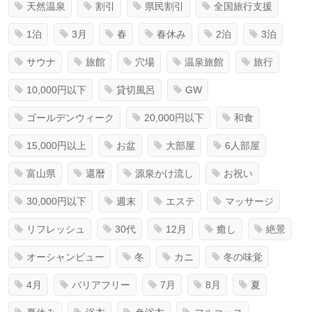
天然温泉
割引
県民割引
全国旅行支援
1泊
3月
春
春休み
2泊
3泊
サウナ
旅館
穴場
温泉旅館
旅行
10,000円以下
貸切風呂
GW
ゴールデンウィーク
20,000円以下
和食
15,000円以上
お盆
大部屋
6人部屋
富山県
還暦
源泉かけ流し
お祝い
30,000円以下
週末
エステ
マッサージ
リフレッシュ
30代
12月
癒し
絶景
オーシャンビュー
冬
カニ
冬の味覚
4月
バリアフリー
7月
8月
夏