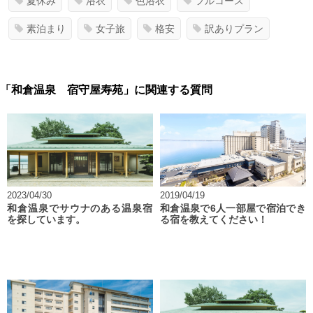
夏休み
浴衣
色浴衣
フルコース
素泊まり
女子旅
格安
訳ありプラン
「和倉温泉 宿守屋寿苑」に関連する質問
2023/04/30
2019/04/19
和倉温泉でサウナのある温泉宿
和倉温泉で6人一部屋で宿泊でき
を探しています。
る宿を教えてください！