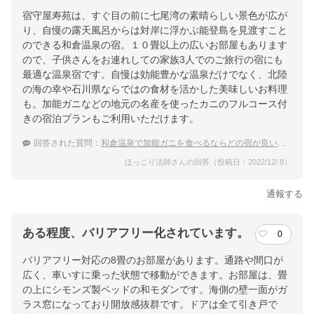
宿守屋寿苑は、すぐ目の前に七尾湾の素晴らしい景色が広が
り、自慢の露天風呂からは対岸に浮かぶ能登島を見渡すこと
のできる和倉温泉の宿。１０畳以上の広いお部屋もあります
ので、子供さんをお連れしての家族3人でのご旅行の宿にも
最適な温泉宿です。自慢は効能豊かな温泉だけでなく、北陸
の海の幸や石川県ならではの食材を活かした美味しいお料理
も。加能ガニなどの地元の名産を使ったカニのフルコース付
きの宿泊プランもご利用いただけます。
回答された質問：
和倉温泉で加能ガニを食べるならどの宿が良いですか？
ほっこり法師さんの回答（投稿日：2022/12/ 8）
通報する
ある程度、バリアフリー化されています。
0
バリアフリー対応の8畳のお部屋があります。通路や間口が
広く、車いすに乗った状態で移動ができます。お部屋は、畳
の上にシモンズ製ベッドの和モダンです。海側の壁一面がガ
ラス窓になっており開放感抜群です。ドアは全て引き戸で