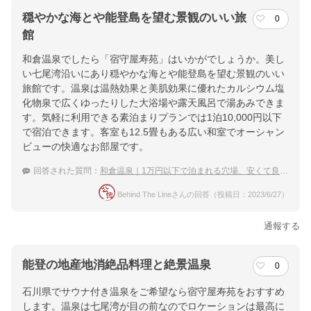
穏やかな海とや能登島を望む景観のいい旅
0
館
和倉温泉でしたら「宿守屋寿苑」はいかがでしょうか。美し
い七尾湾沿いにあり穏やかな海とや能登島を望む景観のいい
旅館です。温泉は温熱効果と美肌効果に優れたカルシウム塩
化物泉で広くゆったりした大浴場や露天風呂で湯あみできま
す。気軽に利用できる素泊まりプランでは1泊10,000円以下
で宿泊できます。客室も12.5畳もある広い和室でオーシャン
ビューの快適なお部屋です。
回答された質問：
和倉温泉｜1万円以下で泊まれる穴場、安くて良い温泉宿のおすすめは？
Behind The Lineさんの回答（投稿日：2023/6/27）
通報する
能登の地産地消絶品料理と絶景温泉
0
石川県でサウナ付き温泉をご希望なら宿守屋寿苑をおすすめ
します。温泉は七尾湾が目の前なのでロケーションは最高に