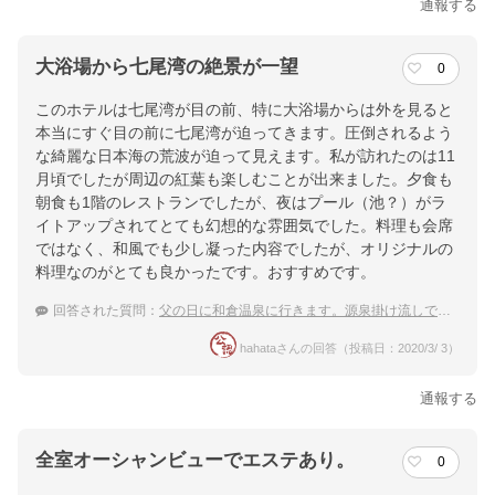
通報する
大浴場から七尾湾の絶景が一望
0
このホテルは七尾湾が目の前、特に大浴場からは外を見ると
本当にすぐ目の前に七尾湾が迫ってきます。圧倒されるよう
な綺麗な日本海の荒波が迫って見えます。私が訪れたのは11
月頃でしたが周辺の紅葉も楽しむことが出来ました。夕食も
朝食も1階のレストランでしたが、夜はプール（池？）がラ
イトアップされてとても幻想的な雰囲気でした。料理も会席
ではなく、和風でも少し凝った内容でしたが、オリジナルの
料理なのがとても良かったです。おすすめです。
回答された質問：
父の日に和倉温泉に行きます。源泉掛け流しでおすすめの温泉宿を教えて下さい。
hahataさんの回答（投稿日：2020/3/ 3）
通報する
全室オーシャンビューでエステあり。
0