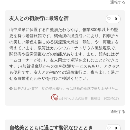
通報する
友人との初旅行に最適な宿
0
山中温泉に位置する白鷺湯たわらやは、創業800年以上の歴
史を持つ老舗旅館です。鶴仙渓の渓流沿いにあり、四季折々
の美しい景色を楽しめる渓流露天風呂「鶴仙」や「河鹿」を
備えています。泉質はカルシウム・ナトリウム硫酸塩泉で、
関節痛や疲労回復などの効能があります。また、館内にはゲ
ームコーナーがあり、友人同士で卓球を楽しむことができま
す。JR加賀温泉駅からの無料送迎サービスもあり、アクセス
も便利です。友人との初めての温泉旅行に、夜も楽しく過ご
せる白鷺湯たわらやをぜひご検討ください。
回答された質問：
初の温泉旅行、夜は鉄板の卓球で盛り上がりたい！ゲームコーナーのある山中温泉の宿を教えて！
たけやんさんの回答（投稿日：2025/4/17）
通報する
自然美とともに過ごす贅沢なひととき
0