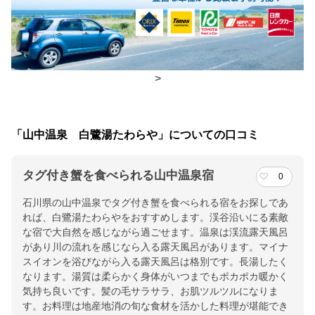
朝食
部屋、レストラン
夕食
部屋、レストラン
>
チェックイン・チェックアウト時間
チェックイン
15:00(最終チェックイン：19:00)
「山中温泉 白鷺湯たわらや」についての口コミ
チェックアウ
11:00
ト
タグ付き蟹を食べられる山中温泉宿
0
石川県の山中温泉でタグ付き蟹を食べられる宿をお探しであ
交通アクセス
れば、白鷺湯たわらやをおすすめします。渓谷沿いにる素敵
ＪＲ加賀温泉駅からバスで山中温泉バスターミナル２５分。さら
な宿で大自然を感じながら過ごせます。温泉は渓流露天風呂
に徒歩３分。（無料送迎有。要予約１４：００～１８：００）。
があり川の流れを感じなら入る露天風呂があります。マイナ
スイオンを浴びながら入る露天風呂は格別です。長湯したく
提供：楽天トラベル
なります。湯質は柔らかく身体がいつまでもポカポカ暖かく
気持ち良いです。髪の毛サラサラ、お肌ツルツルになりま
楽天トラベルで
す。お料理は地産地消の旬な食材を活かした料理が堪能でき
ホテル詳細を詳しく見る