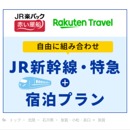
トップ
北陸
石川県
加賀・小松・辰口
加賀