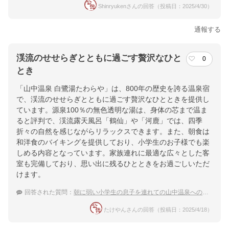
Shinryukenさんの回答（投稿日：2025/4/30）
通報する
渓流のせせらぎとともに過ごす贅沢なひと
0
とき
「山中温泉 白鷺湯たわらや」は、800年の歴史を誇る温泉宿
で、渓流のせせらぎとともに過ごす贅沢なひとときを提供し
ています。源泉100％の無色透明な湯は、身体の芯まで温ま
ると評判で、渓流露天風呂「鶴仙」や「河鹿」では、四季
折々の自然を感じながらリラックスできます。また、朝食は
和洋食のバイキングを提供しており、小学生のお子様でも楽
しめる内容となっています。家族連れに最適な広々とした客
室も完備しており、思い出に残るひとときをお過ごしいただ
けます。
回答された質問：
朝に弱い小学生の息子を連れての山中温泉への旅行、朝食が和洋食のバイキングの宿を探しています。
たけやんさんの回答（投稿日：2025/4/18）