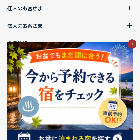
個人のお客さま
法人のお客さま
企業情報
×
ご利用中の方
お問い合わせ
消費税の表示
ウェブアクセシビリティの取り組み
個人情報保護ポリシー
プライバシーポータル
Cookieポリシー
特定商取引法に基づく表記
情報セキュリティ基本方針
商標について
BIGLOBEトップ