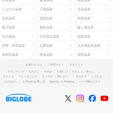
白浜温泉
勝浦温泉
道後温泉
こんぴら温泉
三朝温泉
玉造温泉
皆生温泉
湯原温泉
別府温泉
黒川温泉
霧島温泉
酸ヶ湯温泉
玉川温泉
日光湯元温泉
箱根温泉
伊勢・鳥羽温泉
志摩温泉
大歩危祖谷温泉
由布院温泉
熱海温泉
指宿温泉
お湯たびとは
ご利用ガイド
Ｇポイント
Ｇランキング
だれどこ
ocruyo
お湯たび
わたしと、暮らし。
キテミヨ
ベストオイシー
モノスポ
野に行く。
カウナラ
ミツケヨ
たびゆかし
Ｇ-Ranking 推し活
食pin by Ｇ-Ranking
ハーブ酒のススメ