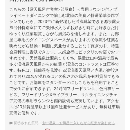
こちらの【露天風呂付客室×部屋食】＜専用ラウンジ付＞プ
ライベートダイニングで愉しむ北陸の美食／特選菊華会席プ
ランでしたら、2023年に新登場した渓流眺望できる源泉露天
風呂付特別室にてご夫婦水入らずお好きな時にお好きなだけ
ゆっくり紅葉鑑賞しながら湯浴みを愉しめます。また、お部
屋に専用のダイニングスペースがありますので渓流や紅葉を
眺めながら移動・周囲に気兼ねすることなく寛ぎの中、特選
会席料理に舌鼓できます。夫婦旅行にピッタリのお宿でおす
すめです。天然温泉は源泉１００%、湯量は山中温泉で最も
多く渓流露天風呂からの紅葉と渓流のコントラストは圧巻で
す。特色は、鶴仙渓を見渡せる渓流露天風呂と内湯が併設さ
れており20名が浸れるほどの広さのお風呂を有料貸切できる
ことです。お部屋をスタンダードにしこちらを利用すること
で安価に宿泊できます。24時間フリードリンク、色浴衣サー
ビス、フリードリンク&ライブラリー、リクライニングチェ
ア完備の専用ラウンジと館内設備も充実しています。アクセ
スはJR加賀温泉駅より無料送迎サービスがあり、無料駐車場
完備と便利です。
回答された質問：
山中温泉 お風呂に入りながら紅葉が楽しめる温泉宿のおすすめは？