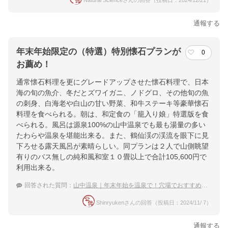
Natural Scienceさんの回答（投稿日：2024/12/21）
通報する
年末年始限定の（特選）特別懐石プランが
0
お薦め！
通常懐石料理を更にグレードアップさせた懐石料理で、日本
海の旬の魚介、冬だとズワイガニ、ノドグロ、その他旬の魚
の刺身、白海老や白山の甘い野菜、和牛ステーキ等豪華懐石
料理を食べられる。朝は、和定食の「籠入り娘」特選版を食
べられる。風呂は源泉100%の山中温泉でも最も湯量の多い
たわらや温泉を堪能出来る。また、鶴仙渓の渓流を眼下に見
下ろせる露天風呂が素晴らしい。同プランは２人で山側眺望
有りのバス無しの純和風和室１０畳以上で合計105,600円で
利用出来る。
回答された質問：
山中温泉｜年末年始を温泉で！穴場でおすすめの宿は？
Shinryukenさんの回答（投稿日：2024/11/ 7）
通報する