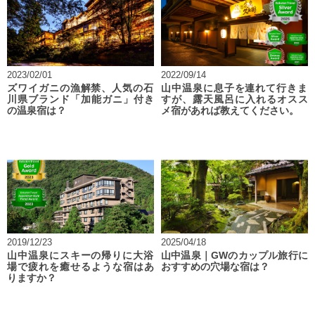
2023/02/01
2022/09/14
ズワイガニの漁解禁、人気の石
山中温泉に息子を連れて行きま
川県ブランド「加能ガニ」付き
すが、露天風呂に入れるオスス
の温泉宿は？
メ宿があれば教えてください。
2019/12/23
2025/04/18
山中温泉にスキーの帰りに大浴
山中温泉｜GWのカップル旅行に
場で疲れを癒せるような宿はあ
おすすめの穴場な宿は？
りますか？