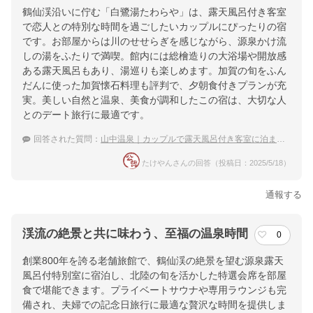
鶴仙渓沿いに佇む「白鷺湯たわらや」は、露天風呂付き客室
で恋人との特別な時間を過ごしたいカップルにぴったりの宿
です。お部屋からは川のせせらぎを感じながら、源泉かけ流
しの湯をふたりで満喫。館内には総檜造りの大浴場や開放感
ある露天風呂もあり、湯巡りも楽しめます。加賀の旬をふん
だんに使った加賀懐石料理も評判で、夕朝食付きプランが充
実。美しい自然と温泉、美食が調和したこの宿は、大切な人
とのデート旅行に最適です。
回答された質問：
山中温泉｜カップルで露天風呂付き客室に泊まりたい！おすすめの温泉宿は？
たけやんさんの回答（投稿日：2025/5/18）
通報する
渓流の絶景と共に味わう、至福の温泉時間
0
創業800年を誇る老舗旅館で、鶴仙渓の絶景を望む源泉露天
風呂付特別室に宿泊し、北陸の旬を活かした特選会席を部屋
食で堪能できます。プライベートサウナや専用ラウンジも完
備され、夫婦での記念日旅行に最適な贅沢な時間を提供しま