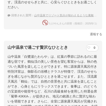
す。渓流のせせらぎと共に、心安らぐひとときをお過ごしく
ださい。
回答された質問：
山中温泉でリゾート気分が味わえるような素敵な温泉宿で部屋食で食事をいただきたい
たけやんさんの回答（投稿日：2025/5/ 1）
通報する
山中温泉で過ごす贅沢なひととき
0
山中温泉「白鷺湯たわらや」は、紅葉の季節に訪れるのに最
適な宿です。鶴仙渓の美しい景色を望む客室からは、秋の色
づいた風景を楽しむことができます。特に源泉露天風呂付き
特別洋室は、御影石の浴槽とテラスが特徴で、渓流のせせら
ぎを感じながら贅沢なひとときを過ごせます。また、渓流露
天風呂「鶴仙」では、自然の音景色と共に温泉を楽しむこと
ができ、心身ともにリラックスできます。食事は、のどぐろ
の宝楽焼や能登牛など、石川の高級食材を使用した特選会席
「菊華-KIKKA-」が提供され、地元の銘酒と共に贅沢な味わ
いを堪能できます。さらに、全室に源泉露天風呂が完備され