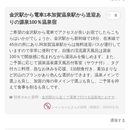
金沢駅から電車1本加賀温泉駅から送迎あ
0
りの源泉100％温泉宿
ご希望の金沢駅から電車でアクセスが良いお宿でしたらこち
らはいかがでしょうか。金沢駅から新幹線で18分、在来線で
45分の所にありJR加賀温泉駅からは無料送迎バスが運行して
いますので非常に便利です。自慢の渓流露天風呂は源泉
100％で開放感に包まれながら湯浴みを愉しめます。また、
ご予算に応じて源泉温泉露天風呂付客室（サウナ付）、タグ
付カニ料理、急なお休みを応援、1泊朝食付き、素泊まりな
ど沢山のプランがあり色んな選択ができます。温泉メインで
選ぶも良し、加賀の海の幸メインで選ぶも良し、ご予算を抑
えて食事を削るも良しです。
回答された質問：
金沢駅から近くて電車で行ける温泉地とおすすめの宿
シャンちゃんさんの回答（投稿日：2024/11/ 5）
通報する