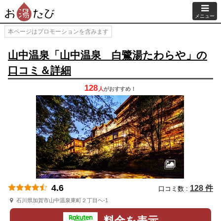
メニュー
本ページはプロモーションを含みます
山中温泉「山中温泉 白鷺湯たわらや」の
口コミ＆詳細
128
人
が
おすすめ！
4.6
128 件
口コミ数 :
石川県加賀市山中温泉東町２丁目ヘ-1
料金を表示