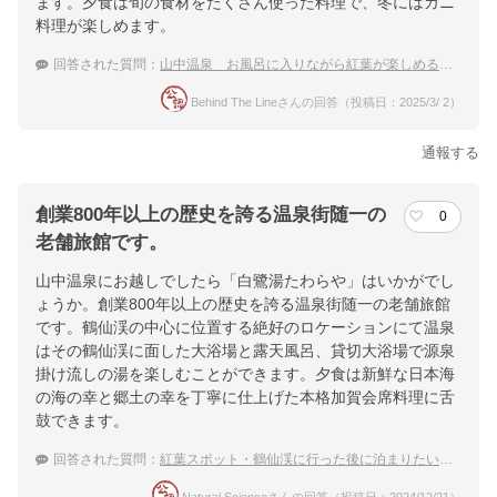
ます。夕食は旬の食材をたくさん使った料理で、冬にはカニ
料理が楽しめます。
回答された質問：
山中温泉 お風呂に入りながら紅葉が楽しめる温泉宿のおすすめは？
Behind The Lineさんの回答（投稿日：2025/3/ 2）
通報する
創業800年以上の歴史を誇る温泉街随一の
0
老舗旅館です。
山中温泉にお越しでしたら「白鷺湯たわらや」はいかがでし
ょうか。創業800年以上の歴史を誇る温泉街随一の老舗旅館
です。鶴仙渓の中心に位置する絶好のロケーションにて温泉
はその鶴仙渓に面した大浴場と露天風呂、貸切大浴場で源泉
掛け流しの湯を楽しむことができます。夕食は新鮮な日本海
の海の幸と郷土の幸を丁寧に仕上げた本格加賀会席料理に舌
鼓できます。
回答された質問：
紅葉スポット・鶴仙渓に行った後に泊まりたい山中温泉のカップルにおすすめ旅館