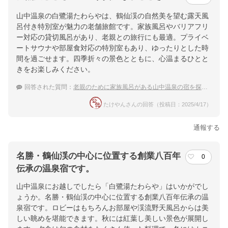
山中温泉の白鷺湯たわらやは、鶴仙渓の自然美を望む露天風
呂付き特別室が魅力の老舗旅館です。家族風呂やバリアフリ
ー対応の貸切風呂があり、老親との旅行にも最適。プライベ
ートサウナや部屋食対応の特別室もあり、ゆったりとした時
間を過ごせます。四季折々の景色とともに、心温まるひとと
きをお楽しみください。
回答された質問：
老親のために家族風呂がある山中温泉の宿を探しているのですが、どこかいいところはありますか？
たけやんさんの回答（投稿日：2025/4/17）
通報する
名勝・鶴仙渓の中心に位置する創業八百年
0
伝承の温泉宿です。
山中温泉にお越しでしたら「白鷺湯たわらや」はいかがでし
ょうか。名勝・鶴仙渓の中心に位置する創業八百年伝承の温
泉宿です。ロビーはもちろんお部屋や渓流野天風呂からは美
しい眺めを堪能できます。秋には紅葉し美しい景色が展開し