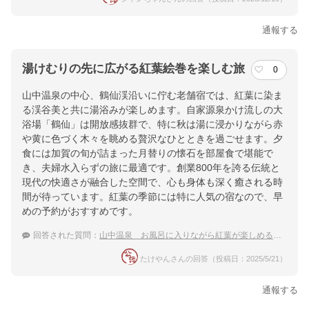
通報する
湯けむりの先に広がる紅葉絵巻を楽しむ旅
0
山中温泉の中心、鶴仙渓沿いに佇む老舗宿では、紅葉に染ま
る渓谷美と共に湯浴みが楽しめます。自家源泉かけ流しの大
浴場「鶴仙」は開放感抜群で、特に秋は湯に浸かりながら赤
や黄に色づく木々を眺める贅沢なひとときを過ごせます。夕
食には加賀の旬が詰まった月替りの懐石を部屋食で堪能で
き、夫婦水入らずの旅に最適です。創業800年を誇る伝統と
現代の快適さが融合した空間で、心も身体も深く癒される時
間が待っています。紅葉の季節には特に人気の宿なので、早
めの予約がおすすめです。
回答された質問：
山中温泉 お風呂に入りながら紅葉が楽しめる温泉宿のおすすめは？
たけやんさんの回答（投稿日：2025/5/21）
通報する