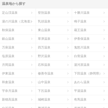
温泉地から探す
定山渓温泉
登別温泉
十勝川温泉
湯の川温泉（北海道）
乳頭温泉
鳴子温泉
秋保温泉
東山温泉
蔵王温泉
銀山温泉
草津温泉
伊香保温泉
万座温泉
四万温泉
鬼怒川温泉
塩原温泉
野沢温泉
白骨温泉
月岡温泉
石和温泉
湯河原温泉
伊東温泉
修善寺温泉
下田温泉（静岡県）
和倉温泉
山中温泉
あわら温泉
宇奈月温泉
下呂温泉
平湯温泉
新穂高温泉
城崎温泉
有馬温泉