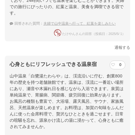
ており、24時間いつでも温泉を楽しむことができます。夫婦
での旅行にぴったりの、紅葉と温泉、美食を満喫できる宿で
す。
回答された質問：
夫婦で山中温泉へ行って、紅葉を楽しみたい
たけやんさんの回答（投稿日：2025/5/ 1）
通報する
心身ともにリフレッシュできる温泉宿
0
山中温泉「白鷺湯たわらや」は、渓流沿いに佇む、創業800
年の歴史を持つ老舗旅館です。温泉は、渓流に一番近い場所
にあり、瀬音や木漏れ日を感じながら入浴できます。泉質は
単純温泉で、胃腸病、関節痛、疲労回復に効果があります。
お風呂の種類も豊富で、大浴場、露天風呂、サウナ、家族風
呂、天然温泉が楽しめます。お料理は、加賀の旬味をふんだ
んに使った会席料理で、贅沢なひとときを過ごせます。日常
の喧騒を忘れ、源泉かけ流しの湯に浸かって、心身ともに癒
されてみませんか。