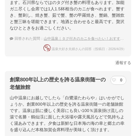
ます。石川県ならではのタグ付き蟹の料理もあります。加能
ガニ尽くし会席では1人1.5杯相当のカニが食べれます。蟹す
き、蟹刺し、焼き蟹、茹で蟹、蟹の甲羅焼き、蟹鍋、蟹雑炊
と蟹三昧を堪能できます。地酒と合わせると最高です。贅沢
なひとときをお過ごしください。
回答された質問：
山中温泉｜タグ付きのカニを食べたい！おすすめの宿は？
温泉大好き夫婦さんの回答（投稿日：2026/4/29）
通報する
創業800年以上の歴史を誇る温泉街随一の
0
老舗旅館
山中温泉にお越しでしたら「白鷺湯たわらや」はいかがでし
ょうか。創業800年以上の歴史を誇る温泉街随一の老舗旅館
です。温泉は肌に優しく美容にも良い100％源泉掛け流しの
湯で名勝・鶴仙渓に面した大浴場や露天風呂などで気持ちよ
く湯あみできます。夕食は新鮮な日本海の海の幸と郷土の幸
を盛り込んだ本格加賀会席料理が美味しく頂けます。