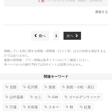
シャンちゃんさんの回答（投稿日：2024/9/28）
通報する
前へ
1
次へ
掲載している宿に関する情報（宿情報・口コミ等）はその内容を保証するも
のではありません。
最新の宿情報・プラン情報は楽天トラベルにてご確認ください。
本ページからの旅行予約ではGポイントは加算されません。
関連キーワード
北陸
石川県
加賀
加賀・小松・辰口
山中温泉
カニ
GW
ゴールデンウィーク
穴場
大浴場
スキー
秋
紅葉