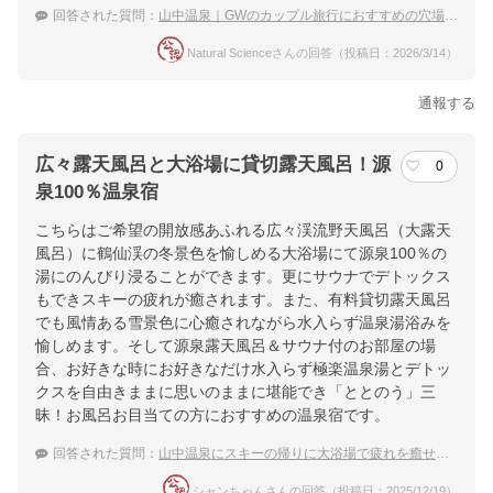
回答された質問：
山中温泉｜GWのカップル旅行におすすめの穴場な宿は？
Natural Scienceさんの回答（投稿日：2026/3/14）
通報する
広々露天風呂と大浴場に貸切露天風呂！源
0
泉100％温泉宿
こちらはご希望の開放感あふれる広々渓流野天風呂（大露天
風呂）に鶴仙渓の冬景色を愉しめる大浴場にて源泉100％の
湯にのんびり浸ることができます。更にサウナでデトックス
もできスキーの疲れが癒されます。また、有料貸切露天風呂
でも風情ある雪景色に心癒されながら水入らず温泉湯浴みを
愉しめます。そして源泉露天風呂＆サウナ付のお部屋の場
合、お好きな時にお好きなだけ水入らず極楽温泉湯とデトッ
クスを自由きままに思いのままに堪能でき「ととのう」三
昧！お風呂お目当ての方におすすめの温泉宿です。
回答された質問：
山中温泉にスキーの帰りに大浴場で疲れを癒せるような宿はありますか？
シャンちゃんさんの回答（投稿日：2025/12/19）