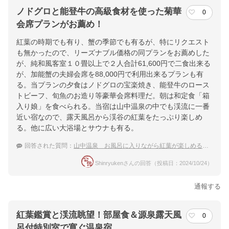
ノドグロと能登牛の高級食材を使った菊華
0
会席プランがお薦め！
紅葉の時期でも有り、蟹の季節でも有るが、特にリクエスト
も無かったので、リーズナブル価格の同プランをお薦めした
が、純和風客室１０畳以上で２人合計61,600円で二食出来る
が、加能蟹の夫婦会席を88,000円で利用出来るプランも有
る。当プランの夕食はノドグロの宝楽焼き、能登牛のロース
トビーフ、旬魚のお造り等豪華会席料理だ。朝は和定食「箱
入り娘」を食べられる。当宿は山中温泉の中でも渓流に一番
近い宿なので、露天風呂から渓谷の紅葉をたっぷり楽しめ
る。他に広い大浴場とサウナも有る。
回答された質問：
山中温泉 お風呂に入りながら紅葉が楽しめる温泉宿のおすすめは？
Shinryukenさんの回答（投稿日：2024/10/24）
通報する
紅葉鑑賞と渓流眺望！部屋食＆源泉露天風
0
呂付特別室で寛ぐ温泉宿