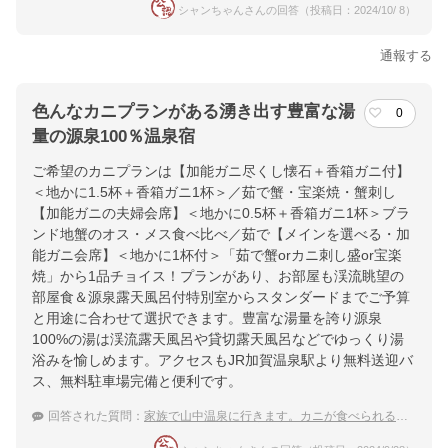
シャンちゃんさんの回答（投稿日：2024/10/ 8）
通報する
色んなカニプランがある湧き出す豊富な湯
0
量の源泉100％温泉宿
ご希望のカニプランは【加能ガニ尽くし懐石＋香箱ガニ付】
＜地かに1.5杯＋香箱ガニ1杯＞／茹で蟹・宝楽焼・蟹刺し
【加能ガニの夫婦会席】＜地かに0.5杯＋香箱ガニ1杯＞ブラ
ンド地蟹のオス・メス食べ比べ／茹で【メインを選べる・加
能ガニ会席】＜地かに1杯付＞「茹で蟹orカニ刺し盛or宝楽
焼」から1品チョイス！プランがあり、お部屋も渓流眺望の
部屋食＆源泉露天風呂付特別室からスタンダードまでご予算
と用途に合わせて選択できます。豊富な湯量を誇り源泉
100%の湯は渓流露天風呂や貸切露天風呂などでゆっくり湯
浴みを愉しめます。アクセスもJR加賀温泉駅より無料送迎バ
ス、無料駐車場完備と便利です。
回答された質問：
家族で山中温泉に行きます。カニが食べられる素敵な宿があれば教えてください。