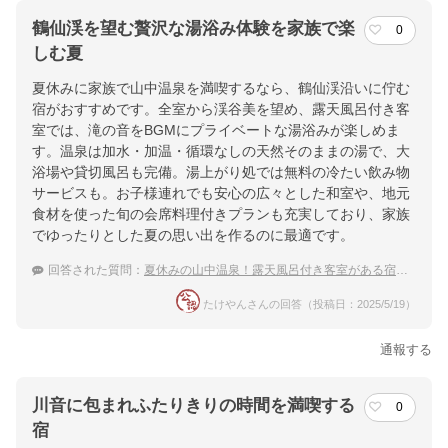
鶴仙渓を望む贅沢な湯浴み体験を家族で楽
0
しむ夏
夏休みに家族で山中温泉を満喫するなら、鶴仙渓沿いに佇む
宿がおすすめです。全室から渓谷美を望め、露天風呂付き客
室では、滝の音をBGMにプライベートな湯浴みが楽しめま
す。温泉は加水・加温・循環なしの天然そのままの湯で、大
浴場や貸切風呂も完備。湯上がり処では無料の冷たい飲み物
サービスも。お子様連れでも安心の広々とした和室や、地元
食材を使った旬の会席料理付きプランも充実しており、家族
でゆったりとした夏の思い出を作るのに最適です。
回答された質問：
夏休みの山中温泉！露天風呂付き客室がある宿のおすすめは？
たけやんさんの回答（投稿日：2025/5/19）
通報する
川音に包まれふたりきりの時間を満喫する
0
宿