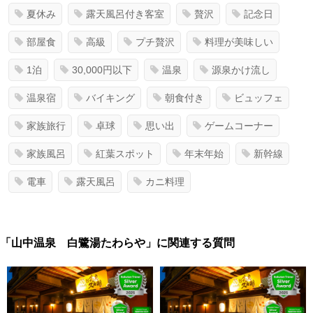
夏休み
露天風呂付き客室
贅沢
記念日
部屋食
高級
プチ贅沢
料理が美味しい
1泊
30,000円以下
温泉
源泉かけ流し
温泉宿
バイキング
朝食付き
ビュッフェ
家族旅行
卓球
思い出
ゲームコーナー
家族風呂
紅葉スポット
年末年始
新幹線
電車
露天風呂
カニ料理
「山中温泉 白鷺湯たわらや」に関連する質問