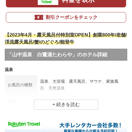
割引クーポンをチェック
【2023年4月・露天風呂付特別室OPEN】創業800年/老舗/
渓流露天風呂/蟹/のどぐろ/能登牛
「山中温泉 白鷺湯たわらや」のホテル詳細
温泉
温泉、大浴場、露天風呂、サウナ、家族風
お風呂の種類
呂、天然温泉
泉質
単純温泉
効能
胃腸病、関節痛、疲労回復
食事場所