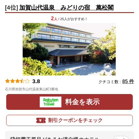
[4位]
加賀山代温泉 みどりの宿 萬松閣
2
人
/ 25人
が
おすすめ！
3.8
85 件
クチコミ数 :
石川県加賀市山代温泉東山町3番地
地図
料金を表示
割引クーポンをチェック