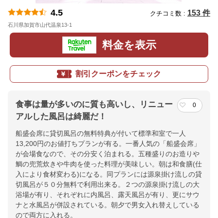
4.5
153 件
クチコミ数 :
石川県加賀市山代温泉13-1
地図
料金を表示
割引クーポンをチェック
食事は量が多いのに質も高いし、リニュー
0
アルした風呂は綺麗だ！
船盛会席に貸切風呂の無料特典が付いて標準和室で一人
13,200円のお値打ちプランが有る。一番人気の「船盛会席」
が会場食なので、その分安く泊まれる。五種盛りのお造りや
鯛の兜荒炊きや牛肉を使った料理が美味しい。朝は和食膳(仕
入により食材変わる)になる。同プランには源泉掛け流しの貸
切風呂が５０分無料で利用出来る。２つの源泉掛け流しの大
浴場が有り、それぞれに内風呂、露天風呂が有り、更にサウ
ナと水風呂が併設されている。朝夕で男女入れ替えしている
ので両方に入れる。