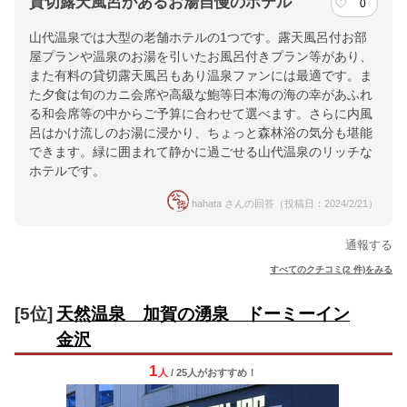
貸切露天風呂があるお湯自慢のホテル
0
山代温泉では大型の老舗ホテルの1つです。露天風呂付お部
屋プランや温泉のお湯を引いたお風呂付きプラン等があり、
また有料の貸切露天風呂もあり温泉ファンには最適です。ま
た夕食は旬のカニ会席や高級な鮑等日本海の海の幸があふれ
る和会席等の中からご予算に合わせて選べます。さらに内風
呂はかけ流しのお湯に浸かり、ちょっと森林浴の気分も堪能
できます。緑に囲まれて静かに過ごせる山代温泉のリッチな
ホテルです。
hahata さんの回答（投稿日：2024/2/21）
通報する
すべてのクチコミ(2 件)をみる
[5位]
天然温泉 加賀の湧泉 ドーミーイン
金沢
1
人
/ 25人
が
おすすめ！