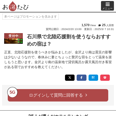
メニュー
本ページはプロモーションを含みます
1,570
25
View
人回答
質問公開日：2024/2/20 13:00
更新日：2025/3/ 7 10:31
石川県で北陸応援割を使うならおすす
受付中
めの宿は？
正直、北陸応援割を使うべきか悩みましたが、金沢より南は震災の影響
は少ないようなので、春休みに妻とちょっと贅沢な宿をとって温泉を楽
しもうと思います。金沢より南の温泉地で貸切風呂か露天風呂付き客室
がある宿でおすすめを教えてください。
5G
ログインして質問に回答する