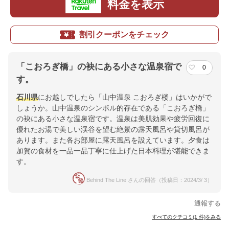
料金を表示
割引クーポンをチェック
「こおろぎ橋」の袂にある小さな温泉宿で
0
す。
石川県
にお越しでしたら「山中温泉 こおろぎ楼」はいかがで
しょうか。山中温泉のシンボル的存在である「こおろぎ橋」
の袂にある小さな温泉宿です。温泉は美肌効果や疲労回復に
優れたお湯で美しい渓谷を望む絶景の露天風呂や貸切風呂が
あります。また各お部屋に露天風呂を設えています。夕食は
加賀の食材を一品一品丁寧に仕上げた日本料理が堪能できま
す。
Behind The Line さんの回答（投稿日：2024/3/ 3）
通報する
すべてのクチコミ(1 件)をみる