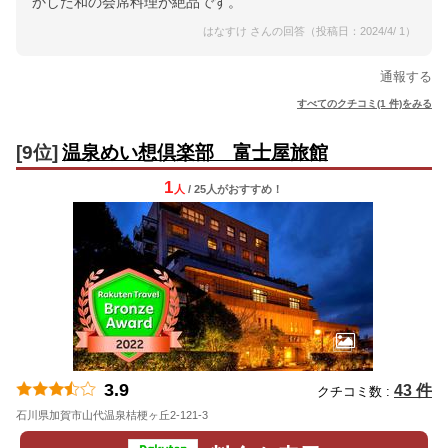
かした和の会席料理が絶品です。
はなすけ さんの回答（投稿日：2024/4/ 1）
通報する
すべてのクチコミ(1 件)をみる
[9位]
温泉めい想倶楽部 富士屋旅館
1
人
/ 25人
が
おすすめ！
3.9
43 件
クチコミ数 :
石川県加賀市山代温泉桔梗ヶ丘2-121-3
地図