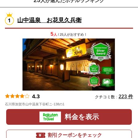
25
人が選んだホテルランキング
山中温泉 お花見久兵衛
5
人
/ 25人
が
おすすめ！
4.3
223 件
クチコミ数 :
石川県加賀市山中温泉下谷町ニ-138の1
地図
料金を表示
割引クーポンをチェック