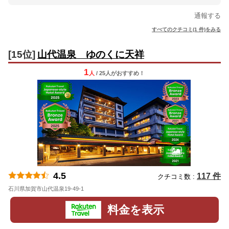
通報する
すべてのクチコミ(1 件)をみる
[15位]
山代温泉 ゆのくに天祥
1
人
/ 25人
が
おすすめ！
4.5
117 件
クチコミ数 :
石川県加賀市山代温泉19-49-1
地図
料金を表示