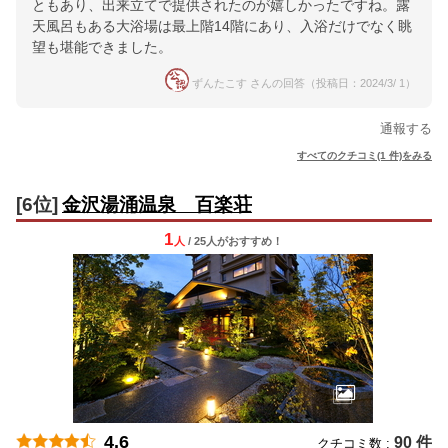
ともあり、出来立てで提供されたのが嬉しかったですね。露
天風呂もある大浴場は最上階14階にあり、入浴だけでなく眺
望も堪能できました。
ずんたこす さんの回答（投稿日：2024/3/ 1）
通報する
すべてのクチコミ(1 件)をみる
[6位]
金沢湯涌温泉 百楽荘
1
人
/ 25人
が
おすすめ！
4.6
90 件
クチコミ数 :