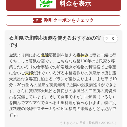
料金を表示
割引クーポンをチェック
石川県で北陸応援割を使えるおすすめの宿
0
です
金沢より南にある
北陸
応援割を使える
春休み
に妻と一緒に行
くちょっと贅沢な宿です。こちらなら築100年の古民家を移
築したいろりの食事処での炉端焼きが名物の料理宿でご希望
に合いご
夫婦
だけでくつろげる本格岩作りの源泉かけ流し露
天風呂付き客室に泊まるプランが複数あります。また車で10
分～30分圏内の温泉を実質無料で近隣の温泉湯巡りができま
す。さらに貸切露天風呂と貸切ひのき風呂の二箇所の貸切風
呂を完備しています。そして食事ですが、囲炉裏（いろり）
を囲んでアツアツで食べる山里料理が食べられます。特に別
注料理の飛騨牛ステーキやジビエ猪肉の串焼きなどは絶品で
すよ。
うまき さんの回答（投稿日：2024/2/21）