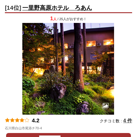
[14位]
一里野高原ホテル ろあん
1
人
/ 25人
が
おすすめ！
4.2
4 件
クチコミ数 :
石川県白山市尾添チ70-4
地図