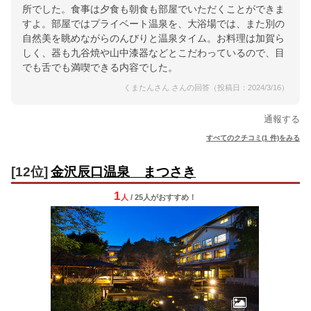
所でした。食事は夕食も朝食も部屋でいただくことができま
すよ。部屋ではプライベート温泉を、大浴場では、また別の
自然美を眺めながらのんびりと温泉タイム。お料理は加賀ら
しく、器も九谷焼や山中漆器などとこだわっているので、目
でも舌でも満喫できる内容でした。
くまたんさん さんの回答（投稿日：2024/3/16）
通報する
すべてのクチコミ(1 件)をみる
[12位]
金沢辰口温泉 まつさき
1
人
/ 25人
が
おすすめ！