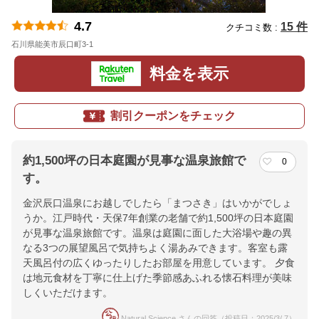
4.7
15 件
クチコミ数 :
石川県能美市辰口町3-1
地図
料金を表示
割引クーポンをチェック
約1,500坪の日本庭園が見事な温泉旅館で
0
す。
金沢辰口温泉にお越しでしたら「まつさき」はいかがでしょ
うか。江戸時代・天保7年創業の老舗で約1,500坪の日本庭園
が見事な温泉旅館です。温泉は庭園に面した大浴場や趣の異
なる3つの展望風呂で気持ちよく湯あみできます。客室も露
天風呂付の広くゆったりしたお部屋を用意しています。 夕食
は地元食材を丁寧に仕上げた季節感あふれる懐石料理が美味
しくいただけます。
Natural Science さんの回答（投稿日：2025/3/ 7）