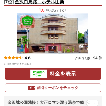
[7位]
金沢白鳥路 ホテル山楽
1
人
/ 25人
が
おすすめ！
4.6
94 件
クチコミ数 :
石川県金沢市丸の内6-3
地図
料金を表示
割引クーポンをチェック
金沢城公園隣接！大正ロマン漂う温泉で癒
0