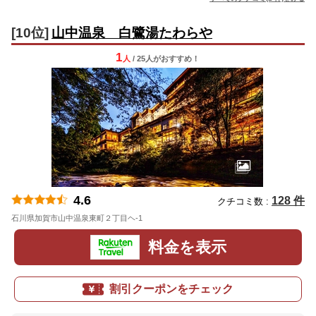
[10位]
山中温泉 白鷺湯たわらや
1
人
/ 25人
が
おすすめ！
4.6
128 件
クチコミ数 :
石川県加賀市山中温泉東町２丁目ヘ-1
地図
料金を表示
割引クーポンをチェック