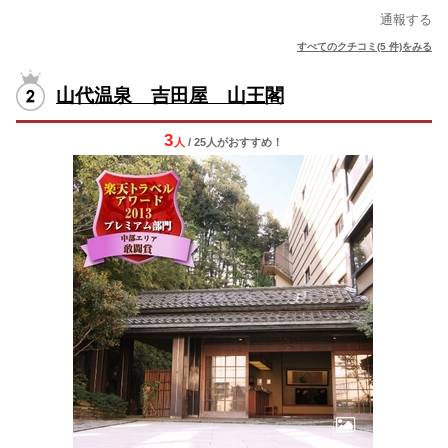
通報する
すべてのクチコミ(5 件)をみる
山代温泉 吉田屋 山王閣
3
人
/ 25人
が
おすすめ！