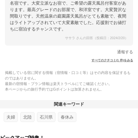
名宿です。大変立派なお宿で、ご希望の露天風呂付客室があ
ります。最高グレードのお部屋で、和洋室です。大変贅沢な
間取りです。天然温泉の庭園露天風呂がとても素敵で、夜間
はライトアップされていて大変素敵でした。応援割でお値打
ちに宿泊するチャンスです。
ササラ さんの回答（投稿日：2024/2/20）
通報する
すべてのクチコミ(1 件)をみる
掲載している宿に関する情報（宿情報・口コミ等）はその内容を保証するも
のではありません。
最新の宿情報・プラン情報は楽天トラベルにてご確認ください。
本ページからの旅行予約ではGポイントは加算されません。
関連キーワード
夫婦
北陸
石川県
春休み
ピックアップ特集！