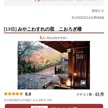
通報する
すべてのクチコミ(1 件)をみる
[13位]
みやこわすれの宿 こおろぎ楼
1
人
/ 25人
が
おすすめ！
5.0
43 件
クチコミ数 :
石川県加賀市山中温泉こおろぎ町ロ-140
地図