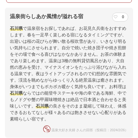
温泉街らしあか風情が溢れる宿
0
石川県
で温泉宿をお探しであれば、お花見久兵衛をおすすめ
します。春を一足早く楽しめる宿になるタイミングですが、
出迎いは桜の花びらが舞い散る桜吹雪があり、いきなり明る
い気持ちにさせられます。自分で焼いた焼き団子や焼き煎餅
をその場で食べる喜びはなかなかありません。お茶の体験ま
であり楽しめます。温泉は3種の無料貸切風呂があり、大自
然の恵みを受け、マイナスイオンをたっぷり浴びながら入れ
る温泉です。夜はライトアップされるので幻想的な雰囲気で
す。渓流を眺めながらゆっくり入る絶景温泉は癒されます。
身体がいつまでもポカポカ暖かく気持ち良いです。お料理は
石川県
ならではの能登牛ステーキや海の幸である海鮮、中で
もノドグや蟹の甲羅味噌焼きは絶品で日本酒と合わせると美
味しいです。
石川県
の良さをそのまま凝縮して味わえ、体感
できるおもてなしが様々あるのは飽きさせない心配りがある
素晴らしい宿です。
温泉大好き夫婦 さんの回答（投稿日：2024/2/26）