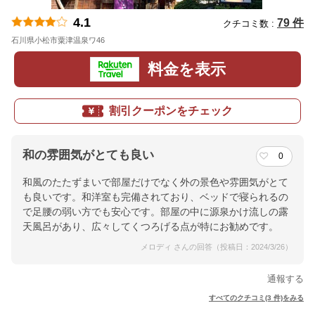
4.1
79 件
クチコミ数 :
石川県小松市粟津温泉ワ46
地図
料金を表示
割引クーポンをチェック
和の雰囲気がとても良い
0
和風のたたずまいで部屋だけでなく外の景色や雰囲気がとて
も良いです。和洋室も完備されており、ベッドで寝られるの
で足腰の弱い方でも安心です。部屋の中に源泉かけ流しの露
天風呂があり、広々してくつろげる点が特にお勧めです。
メロディ さんの回答（投稿日：2024/3/26）
通報する
すべてのクチコミ(3 件)をみる