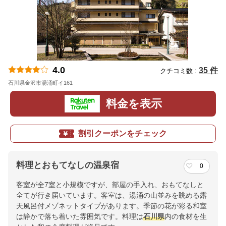
4.0
35 件
クチコミ数 :
石川県金沢市湯涌町イ161
地図
料金を表示
割引クーポンをチェック
料理とおもてなしの温泉宿
0
客室が全7室と小規模ですが、部屋の手入れ、おもてなしと
全てが行き届いています。客室は、湯涌の山並みを眺める露
天風呂付メゾネットタイプがあります。季節の花が彩る和室
は静かで落ち着いた雰囲気です。料理は
石川県
内の食材を生