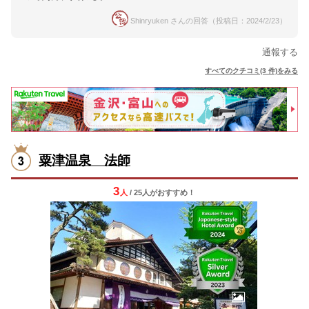
Shinryuken さんの回答（投稿日：2024/2/23）
通報する
すべてのクチコミ(3 件)をみる
粟津温泉 法師
3
人
/ 25人
が
おすすめ！