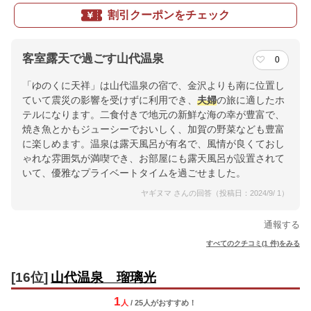
割引クーポンをチェック
客室露天で過ごす山代温泉
0
「ゆのくに天祥」は山代温泉の宿で、金沢よりも南に位置し
ていて震災の影響を受けずに利用でき、
夫婦
の旅に適したホ
テルになります。二食付きで地元の新鮮な海の幸が豊富で、
焼き魚とかもジューシーでおいしく、加賀の野菜なども豊富
に楽しめます。温泉は露天風呂が有名で、風情が良くておし
ゃれな雰囲気が満喫でき、お部屋にも露天風呂が設置されて
いて、優雅なプライベートタイムを過ごせました。
ヤギヌマ さんの回答（投稿日：2024/9/ 1）
通報する
すべてのクチコミ(1 件)をみる
[16位]
山代温泉 瑠璃光
1
人
/ 25人
が
おすすめ！