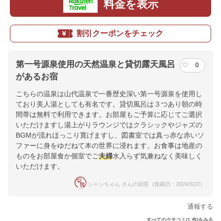
料金を表示
割引クーポンをチェック
第一号源泉使用の天然温泉と貸切露天風呂
0
があるお宿
こちらの温泉は山代温泉で一番歴史深い第一号源泉を使用し
ており美人湯としても有名です。貸切風呂は３つあり朝の時
間帯は無料で利用できます。お部屋もご予算に応じてご選択
いただけますし湯上がりラウンジではクラシックやジャズの
BGMが流れほっこり寛げますし、図書室では真っ赤な赤いソ
ファーに身をゆだねて本の世界に浸れます。お食事は地産の
ものをお部屋食か個室でご
夫婦
水入らず気兼ねなく美味しく
いただけます。
シャンちゃん さんの回答（投稿日：2024/3/22）
通報する
すべてのクチコミ(1 件)をみる