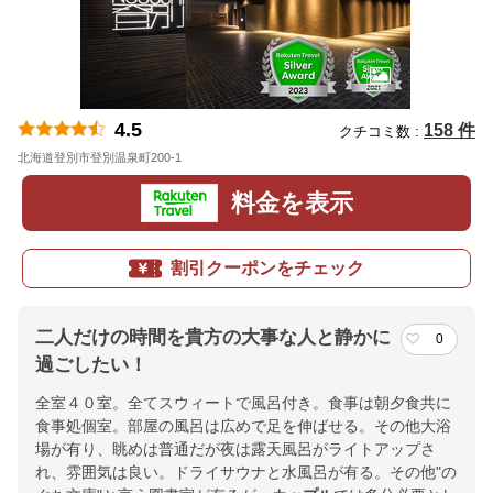
4.5
158 件
クチコミ数 :
北海道登別市登別温泉町200-1
地図
料金を表示
割引クーポンをチェック
二人だけの時間を貴方の大事な人と静かに
0
過ごしたい！
全室４０室。全てスウィートで風呂付き。食事は朝夕食共に
食事処個室。部屋の風呂は広めで足を伸ばせる。その他大浴
場が有り、眺めは普通だが夜は露天風呂がライトアップさ
れ、雰囲気は良い。ドライサウナと水風呂が有る。その他"の