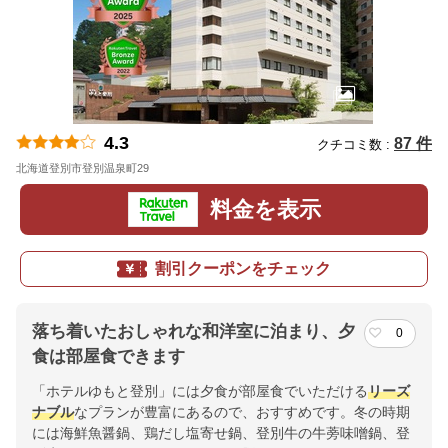
4.3
87 件
クチコミ数 :
北海道登別市登別温泉町29
地図
料金を表示
割引クーポンをチェック
落ち着いたおしゃれな和洋室に泊まり、夕
0
食は部屋食できます
「ホテルゆもと登別」には夕食が部屋食でいただける
リーズ
ナブル
なプランが豊富にあるので、おすすめです。冬の時期
には海鮮魚醤鍋、鶏だし塩寄せ鍋、登別牛の牛蒡味噌鍋、登