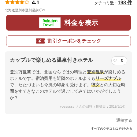
4.1
198 件
クチコミ数 :
北海道登別市登別温泉町21
地図
料金を表示
割引クーポンをチェック
カップルで楽しめる温泉付きホテル
0
登別万世閣では、北国ならではの料理と
登別温泉
が楽しめる
ホテルです。宿泊費用も近隣のホテルよりも
リーズナブル
で、たたづまいも今風の印象を受けます。
彼女
との大切な時
間をすてきなこのホテルで過ごしてみてはいかがでしょう
か？
yosssssy さんの回答（投稿日：2019/3/14）
通報する
すべてのクチコミ(1 件)をみる