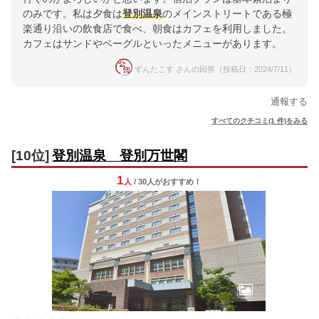
のみです。私は夕食は
登別温泉
のメインストリートである極
楽通り沿いの飲食店で食べ、朝食はカフェを利用しました。
カフェはサンドやベーグルといったメニューがあります。
ずんたこす さんの回答（投稿日：2024/7/11）
通報する
すべてのクチコミ(1 件)をみる
[10位]
登別温泉 登別万世閣
1
人
/ 30人
が
おすすめ！