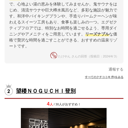
で、心地よい湯の恵みを体験してみませんか。鬼サウナをは
じめ、清流サウナや巨大樽水風呂など、多彩な施設が魅力で
す。和洋中バイキングプランや、手造りバームクーヘンが味
わえるスイーツ工房もあり、食事も楽しみの一つ。エグゼク
ティブフロアでは、特別なお時間を過ごせるよう、専用ダイ
ニングやアメニティをご用意しています。
リーズナブル
な価
格で贅沢な時間を過ごすことができる、おすすめの温泉リゾ
ートです。
たけやん さんの回答（投稿日：2024/4/ 3）
通報する
すべてのクチコミ(9 件)をみる
望楼ＮＯＧＵＣＨＩ登別
4
人
/ 30人
が
おすすめ！