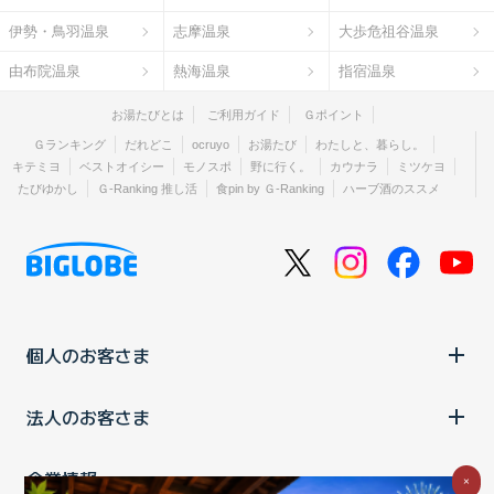
伊勢・鳥羽温泉
志摩温泉
大歩危祖谷温泉
由布院温泉
熱海温泉
指宿温泉
お湯たびとは
ご利用ガイド
Ｇポイント
Ｇランキング
だれどこ
ocruyo
お湯たび
わたしと、暮らし。
キテミヨ
ベストオイシー
モノスポ
野に行く。
カウナラ
ミツケヨ
たびゆかし
Ｇ-Ranking 推し活
食pin by Ｇ-Ranking
ハーブ酒のススメ
個人のお客さま
法人のお客さま
企業情報
×