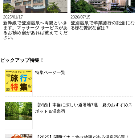
2025/01/17
2026/07/15
新幹線で登別温泉へ両親といき
登別温泉で卒業旅行の記念にな
ます。マッサージ サービスがあ
る様な贅沢な宿は？
るお勧め宿があれば教えてくだ
さい。
ピックアップ特集！
特集ページ一覧
【関西】本当に涼しい避暑地7選 夏のおすすめス
ポット＆温泉宿
【2025】関西でカニ食べ放題がある温泉宿6選！