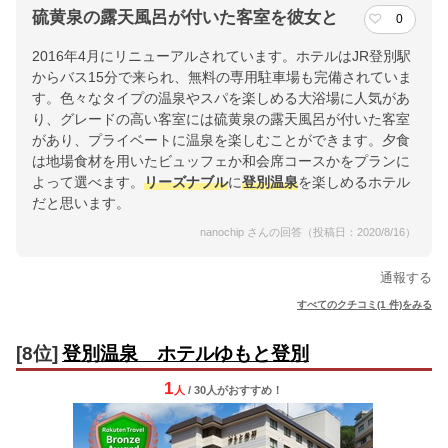
硫黄泉の露天風呂が付いた客室を彼女と
0
2016年4月にリニューアルされています。ホテルはJR登別駅
からバス15分で来られ、無料の専用駐車場も完備されていま
す。色々なタイプの温泉やスパを楽しめる大浴場に人気があ
り、グレードの高い客室には硫黄泉の露天風呂が付いた客室
があり、プライベートに温泉を楽しむことができます。夕食
は地場食材を用いたビュッフェか和会席コースかをプランに
よって選べます。
リーズナブル
に
登別温泉
を楽しめるホテル
だと思います。
nanochip さんの回答（投稿日：2020/8/16）
通報する
すべてのクチコミ(1 件)をみる
[8位]
登別温泉 ホテルゆもと登別
1
人
/ 30人
が
おすすめ！