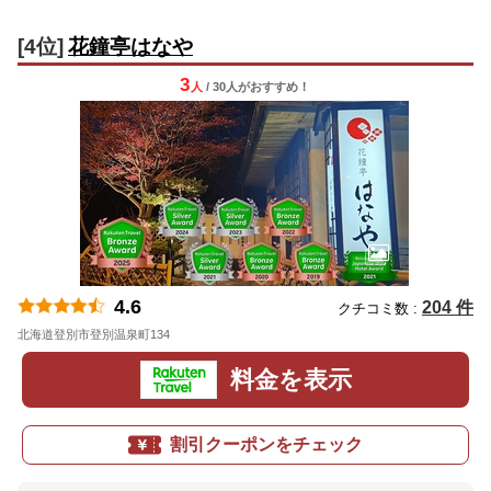
[4位]
花鐘亭はなや
3
人
/ 30人
が
おすすめ！
4.6
204 件
クチコミ数 :
北海道登別市登別温泉町134
地図
料金を表示
割引クーポンをチェック