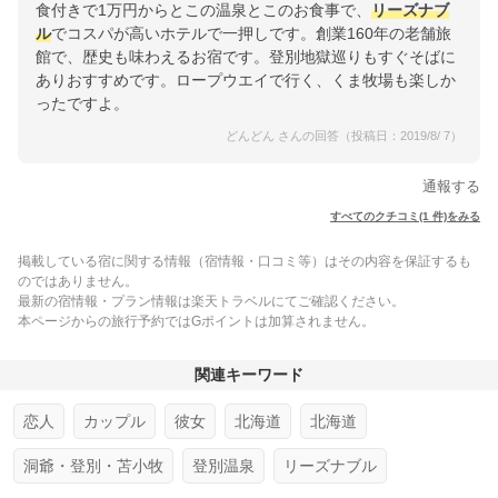
食付きで1万円からとこの温泉とこのお食事で、
リーズナブ
ル
でコスパが高いホテルで一押しです。創業160年の老舗旅
館で、歴史も味わえるお宿です。登別地獄巡りもすぐそばに
ありおすすめです。ロープウエイで行く、くま牧場も楽しか
ったですよ。
どんどん さんの回答（投稿日：2019/8/ 7）
通報する
すべてのクチコミ(1 件)をみる
掲載している宿に関する情報（宿情報・口コミ等）はその内容を保証するも
のではありません。
最新の宿情報・プラン情報は楽天トラベルにてご確認ください。
本ページからの旅行予約ではGポイントは加算されません。
関連キーワード
恋人
カップル
彼女
北海道
北海道
洞爺・登別・苫小牧
登別温泉
リーズナブル