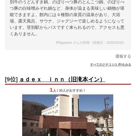
別牛のうどんすき鍋、のぼりべつ豚のとんこつ鍋、のぼりべ
つ豚の白味噌みぞれ鍋など、身体が温まる美味しい鍋物が堪
能できますよ。館内には４種類の泉質の温泉があり、大浴
場、露天風呂、サウナ、ジャグジーで楽しめるようになって
います。登別駅からバスですぐ来られるので、アクセスも悪
くありません。
RRgypsies さんの回答（投稿日：2020/10/18）
通報する
すべてのクチコミ(1 件)をみる
[9位]
ａｄｅｘ ｉｎｎ（旧滝本イン）
1
人
/ 30人
が
おすすめ！