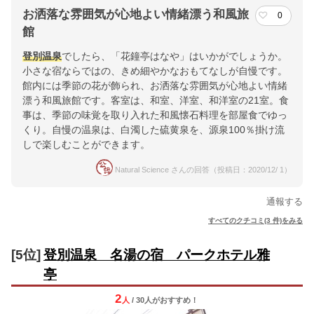
お洒落な雰囲気が心地よい情緒漂う和風旅
0
館
登別温泉
でしたら、「花鐘亭はなや」はいかがでしょうか。
小さな宿ならではの、きめ細やかなおもてなしが自慢です。
館内には季節の花が飾られ、お洒落な雰囲気が心地よい情緒
漂う和風旅館です。客室は、和室、洋室、和洋室の21室。食
事は、季節の味覚を取り入れた和風懐石料理を部屋食でゆっ
くり。自慢の温泉は、白濁した硫黄泉を、源泉100％掛け流
しで楽しむことができます。
Natural Science さんの回答（投稿日：2020/12/ 1）
通報する
すべてのクチコミ(3 件)をみる
[5位]
登別温泉 名湯の宿 パークホテル雅
亭
2
人
/ 30人
が
おすすめ！