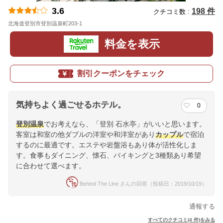
3.6
198 件
クチコミ数 :
北海道登別市登別温泉町203-1
地図
料金を表示
割引クーポンをチェック
気持ちよく過ごせるホテル。
0
登別温泉
でお考えなら、「登別 石水亭」がいいと思います。
客室は和室の他ダブルの洋室や和洋室があり
カップル
で宿泊
するのに最適です。エステや岩盤浴もあり体が活性化しま
す。食事もダイニング、懐石、バイキングと3種類あり希望
に合わせて選べます。
Behind The Line さんの回答（投稿日：2019/10/19）
通報する
すべてのクチコミ(4 件)をみる