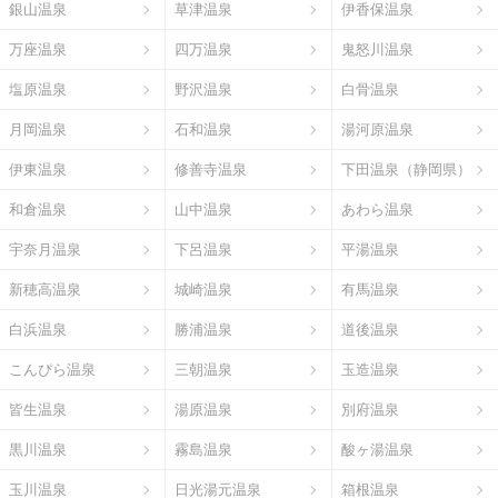
銀山温泉
草津温泉
伊香保温泉
万座温泉
四万温泉
鬼怒川温泉
塩原温泉
野沢温泉
白骨温泉
月岡温泉
石和温泉
湯河原温泉
伊東温泉
修善寺温泉
下田温泉（静岡県）
和倉温泉
山中温泉
あわら温泉
宇奈月温泉
下呂温泉
平湯温泉
新穂高温泉
城崎温泉
有馬温泉
白浜温泉
勝浦温泉
道後温泉
こんぴら温泉
三朝温泉
玉造温泉
皆生温泉
湯原温泉
別府温泉
黒川温泉
霧島温泉
酸ヶ湯温泉
玉川温泉
日光湯元温泉
箱根温泉