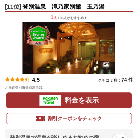
[11位]
登別温泉 滝乃家別館 玉乃湯
1
人
/ 30人
が
おすすめ！
4.5
74 件
クチコミ数 :
北海道登別市登別温泉31
地図
料金を表示
割引クーポンをチェック
登別温泉で温泉が楽しめるお勧めの宿