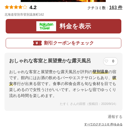
4.2
163 件
クチコミ数 :
北海道登別市登別温泉町162
地図
料金を表示
割引クーポンをチェック
おしゃれな客室と展望豊かな露天風呂
0
おしゃれな客室と展望豊かな露天風呂が評判の
登別温泉
の宿
です。館内にはお酒の飲めるバーやエステサロンもあり、
彼
女
孝行が出来る宿です。食事の和食会席も旬な食材を目でも
楽しめるので女性うけがいいです。オシャレな宿でゆっくり
流れる時間を楽しめます。
たすく さんの回答（投稿日：2020/9/14）
通報する
すべてのクチコミ(2 件)をみる