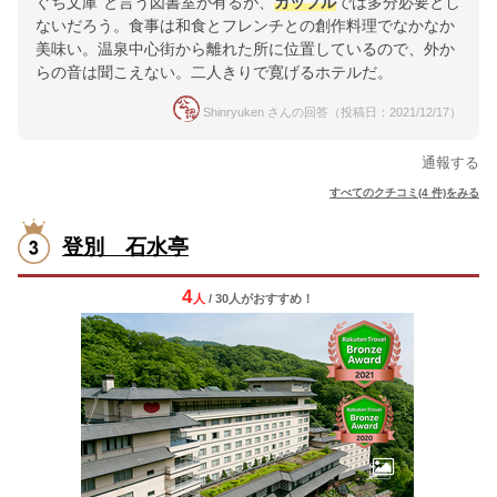
ぐち文庫"と言う図書室が有るが、
カップル
では多分必要とし
ないだろう。食事は和食とフレンチとの創作料理でなかなか
美味い。温泉中心街から離れた所に位置しているので、外か
らの音は聞こえない。二人きりで寛げるホテルだ。
Shinryuken さんの回答（投稿日：2021/12/17）
通報する
すべてのクチコミ(4 件)をみる
登別 石水亭
4
人
/ 30人
が
おすすめ！