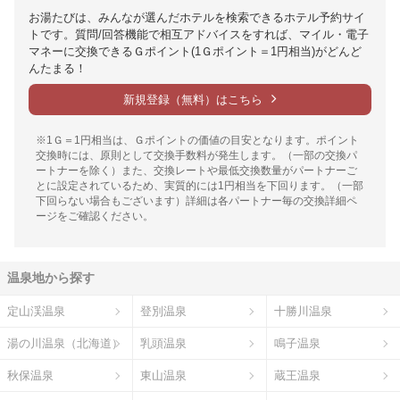
お湯たびは、みんなが選んだホテルを検索できるホテル予約サイ
トです。質問/回答機能で相互アドバイスをすれば、マイル・電子
マネーに交換できるＧポイント(1Ｇポイント＝1円相当)がどんど
んたまる！
新規登録（無料）はこちら
※1Ｇ＝1円相当は、Ｇポイントの価値の目安となります。ポイント
交換時には、原則として交換手数料が発生します。（一部の交換パ
ートナーを除く）また、交換レートや最低交換数量がパートナーご
とに設定されているため、実質的には1円相当を下回ります。（一部
下回らない場合もございます）詳細は各パートナー毎の交換詳細ペ
ージをご確認ください。
温泉地から探す
定山渓温泉
登別温泉
十勝川温泉
湯の川温泉（北海道）
乳頭温泉
鳴子温泉
秋保温泉
東山温泉
蔵王温泉