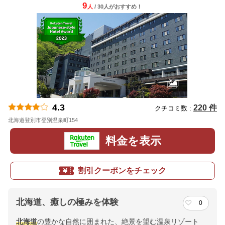
9
人
/ 30人
が
おすすめ！
4.3
220 件
クチコミ数 :
北海道登別市登別温泉町154
地図
料金を表示
割引クーポンをチェック
北海道、癒しの極みを体験
0
北海道
の豊かな自然に囲まれた、絶景を望む温泉リゾート