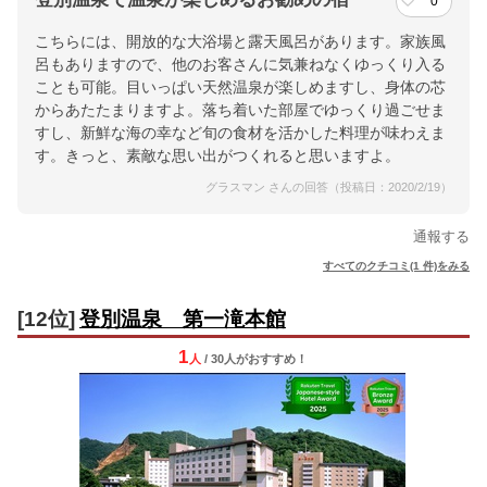
0
こちらには、開放的な大浴場と露天風呂があります。家族風
呂もありますので、他のお客さんに気兼ねなくゆっくり入る
ことも可能。目いっぱい天然温泉が楽しめますし、身体の芯
からあたたまりますよ。落ち着いた部屋でゆっくり過ごせま
すし、新鮮な海の幸など旬の食材を活かした料理が味わえま
す。きっと、素敵な思い出がつくれると思いますよ。
グラスマン さんの回答（投稿日：2020/2/19）
通報する
すべてのクチコミ(1 件)をみる
[12位]
登別温泉 第一滝本館
1
人
/ 30人
が
おすすめ！