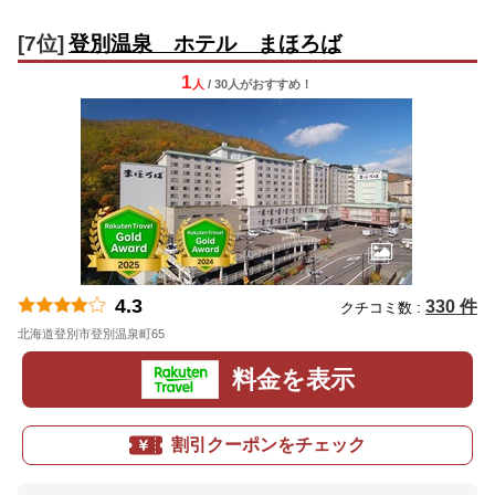
[7位]
登別温泉 ホテル まほろば
1
人
/ 30人
が
おすすめ！
4.3
330 件
クチコミ数 :
北海道登別市登別温泉町65
地図
料金を表示
割引クーポンをチェック