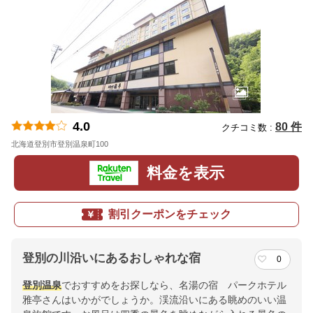
4.0
80 件
クチコミ数 :
北海道登別市登別温泉町100
地図
料金を表示
割引クーポンをチェック
登別の川沿いにあるおしゃれな宿
0
登別温泉
でおすすめをお探しなら、名湯の宿 パークホテル
雅亭さんはいかがでしょうか。渓流沿いにある眺めのいい温