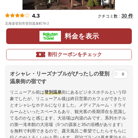
4.3
30 件
クチコミ数 :
北海道登別市登別温泉町76-2
地図
料金を表示
割引クーポンをチェック
オシャレ・リーズナブルがぴったしの登別
0
温泉街の宿です
リニューアル前は
登別温泉
街にあるビジネスホテルという印
象でしたが、リニューアル後は終日営業のカフェができたり
とオシャレなホテルになりました。メディアルーム・ドライ
ルームといったスペースもあり、観光客の長期滞在を意識し
てるのかなと感じます。大浴場は内湯のみです。系列ホテル
の第一滝本館の大浴場（5つの源泉と35の浴槽があります）
を無料で利用できるので、露天風呂ご希望でしたらそちらに
行くのがよろしいかと思います。宿泊プランは基本素泊まり