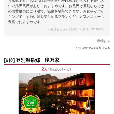
泉旅館です。お風呂は四季の景色を眺めながら入れる景色の
いい露天風呂があり、おすすめです。お風呂は登別ならでは
の硫黄泉のにごり湯で、温泉を堪能できます。お食事がバイ
キングで、ずわい蟹を楽しめるプランなど、人気メニューも
豊富でおすすめです。
わらびもち さんの回答（投稿日：2019/7/29）
通報する
すべてのクチコミ(2 件)をみる
[6位]
登別温泉郷 滝乃家
2
人
/ 30人
が
おすすめ！