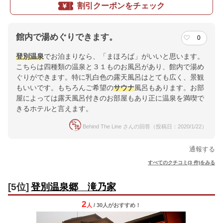
割引クーポンをチェック
館内で湯めぐりできます。
0
登別温泉
でお泊まりなら、「まほろば」がいいと思います。
こちらは四種類の温泉と３１ものお風呂があり、館内で湯め
ぐりができます。特に乳白色の露天風呂はとても広く、景観
もいいです。もちろんご希望の
サウナ
風呂もあります。お部
屋によっては露天風呂付きのお部屋もあり正に温泉を満喫で
きるホテルと言えます。
Behind The Line さんの回答（投稿日：2020/1/22）
通報する
すべてのクチコミ(3 件)をみる
[5位]
登別温泉郷 滝乃家
2
人
/ 30人
が
おすすめ！