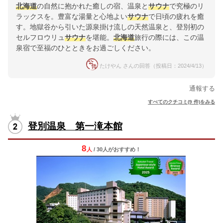
北海道
の自然に抱かれた癒しの宿、温泉と
サウナ
で究極のリ
ラックスを。豊富な湯量と心地よい
サウナ
で日頃の疲れを癒
す。地獄谷から引いた源泉掛け流しの天然温泉と、登別初の
セルフロウリュ
サウナ
を堪能。
北海道
旅行の際には、この温
泉宿で至福のひとときをお過ごしください。
たけやん さんの回答（投稿日：2024/4/13）
通報する
すべてのクチコミ(9 件)をみる
登別温泉 第一滝本館
8
人
/ 30人
が
おすすめ！