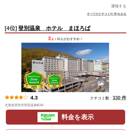
通報する
すべてのクチコミ(5 件)をみる
[4位]
登別温泉 ホテル まほろば
3
人
/ 30人
が
おすすめ！
4.3
330 件
クチコミ数 :
北海道登別市登別温泉町65
地図
料金を表示