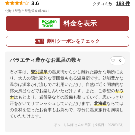
3.6
198 件
クチコミ数 :
北海道登別市登別温泉町203-1
地図
料金を表示
割引クーポンをチェック
バラエティ豊かなお風呂の数々
0
石水亭は、
登別温泉
の温泉街から少し離れた静かな場所にあ
り、大人の隠れ家的な雰囲気もある温泉宿です。効能豊かな
温泉は源泉かけ流しでご利用いただけ、自然に近く開放的な
露天風呂などでお楽しみいただけます。また、ご希望の
サウ
ナ
はもとより、岩盤浴などの設備も整っていて、思いっきり
汗をかいてリフレッシュしていただけます。
北海道
ならでは
の食材を使ったお食事もお薦めで、存分に温泉旅行を満喫し
ていただけます。
ほっこり法師 さんの回答（投稿日：2020/9/23）