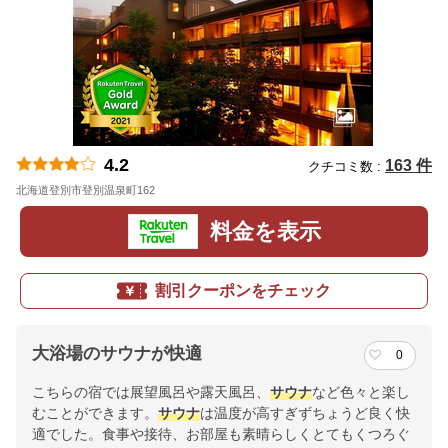
4.2
163 件
クチコミ数 :
北海道登別市登別温泉町162
地図
料金を表示
割引クーポンをチェック
大浴場のサウナが快適
0
こちらの宿では展望風呂や露天風呂、
サウナ
など色々と楽し
むことができます。
サウナ
は温度が高すぎずちょうど良く快
適でした。食事や接待、お部屋も素晴らしくとてもくつろぐ