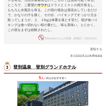
スも有る。当然水着着用なのでこちらでは混浴可能で有る。
ところで、ご要望の
サウナ
はドライとミストの両方有るし、
もちろん水風呂も有る。この宿の場合は湯浴みしているだけ
で、かなりの汗を掻く。その分、バイキングですっかり元を
取ってしまうが、２、３Kgは体重を落とす筈だ。朝夕食バイ
キングは食べ切れない程の量だし、味も美味い。とにかく、
この宿をまずは経験されたし。
Shinryuken さんの回答（投稿日：2022/4/21）
通報する
すべてのクチコミ(8 件)をみる
登別温泉 登別グランドホテル
5
人
/ 30人
が
おすすめ！