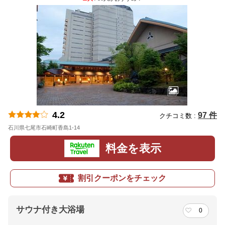
4.2
97 件
クチコミ数 :
石川県七尾市石崎町香島1-14
地図
料金を表示
割引クーポンをチェック
サウナ付き大浴場
0