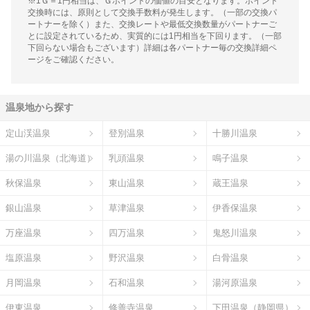
※1Ｇ＝1円相当は、Ｇポイントの価値の目安となります。ポイント
交換時には、原則として交換手数料が発生します。（一部の交換パ
ートナーを除く）また、交換レートや最低交換数量がパートナーご
とに設定されているため、実質的には1円相当を下回ります。（一部
下回らない場合もございます）詳細は各パートナー毎の交換詳細ペ
ージをご確認ください。
温泉地から探す
定山渓温泉
登別温泉
十勝川温泉
湯の川温泉（北海道）
乳頭温泉
鳴子温泉
秋保温泉
東山温泉
蔵王温泉
銀山温泉
草津温泉
伊香保温泉
万座温泉
四万温泉
鬼怒川温泉
塩原温泉
野沢温泉
白骨温泉
月岡温泉
石和温泉
湯河原温泉
伊東温泉
修善寺温泉
下田温泉（静岡県）