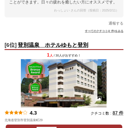
ことができます。日々の疲れを癒したい方にオススメです。
わっしょい さんの回答（投稿日：2025/2/11）
通報する
すべてのクチコミ(2 件)をみる
[6位]
登別温泉 ホテルゆもと登別
1
人
/ 30人
が
おすすめ！
4.3
87 件
クチコミ数 :
北海道登別市登別温泉町29
地図