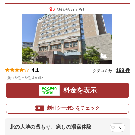
9
人
/ 30人
が
おすすめ！
4.1
198 件
クチコミ数 :
北海道登別市登別温泉町21
地図
料金を表示
割引クーポンをチェック
北の大地の温もり、癒しの湯宿体験
0