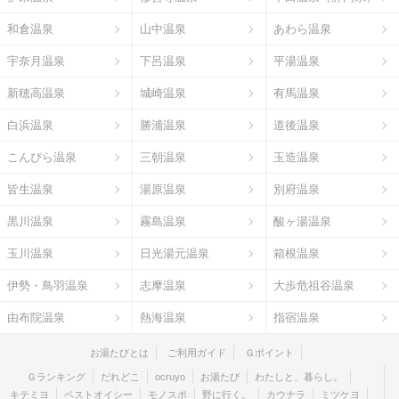
和倉温泉
山中温泉
あわら温泉
宇奈月温泉
下呂温泉
平湯温泉
新穂高温泉
城崎温泉
有馬温泉
白浜温泉
勝浦温泉
道後温泉
こんぴら温泉
三朝温泉
玉造温泉
皆生温泉
湯原温泉
別府温泉
黒川温泉
霧島温泉
酸ヶ湯温泉
玉川温泉
日光湯元温泉
箱根温泉
伊勢・鳥羽温泉
志摩温泉
大歩危祖谷温泉
由布院温泉
熱海温泉
指宿温泉
お湯たびとは
ご利用ガイド
Ｇポイント
Ｇランキング
だれどこ
ocruyo
お湯たび
わたしと、暮らし。
キテミヨ
ベストオイシー
モノスポ
野に行く。
カウナラ
ミツケヨ