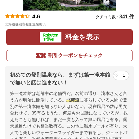
4.6
341 件
クチコミ数 :
北海道登別市登別温泉町55
地図
料金を表示
割引クーポンをチェック
初めての登別温泉なら、まずは第一滝本館
1
で無いと話は進まない！
第一滝本館は老舗中の老舗宿だ。名前の通り、滝本さんと言
う方が明治に開湯している。
北海道
に暮らしている人間で登
別の第一滝本館を知らない人はいない。現在風呂の数は男女
合わせて、35有るようだ。何度もお世話になっているが、数
えたことも無ければ、まだ一度も入って無い風呂も有る。露
天風呂だけでも相当数有る。この他に温水プールが有り、大
人でも楽しいウォータースライダーまで有るし、ジェットバ