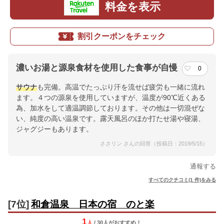
料金を表示
割引クーポンをチェック
濃いお湯と源泉食材を使用した食事が自慢
0
サウナ
も完備。高温でたっぷり汗を流せば疲労も一緒に流れ
ます。４つの源泉を使用していますが、温度が90℃近くある
為、加水をして適温調節しております。その他は一切混ぜな
い、純度の高い温泉です。露天風呂のほか打たせ湯や寝湯、
ジャグジーもあります。
ささリン さんの回答（投稿日：2019/5/15）
通報する
すべてのクチコミ(1 件)をみる
[7位]
和倉温泉 日本の宿 のと楽
1
人
/ 30人
が
おすすめ！