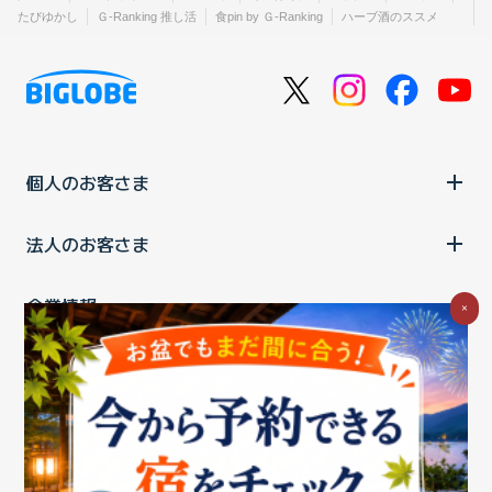
たびゆかし
Ｇ-Ranking 推し活
食pin by Ｇ-Ranking
ハーブ酒のススメ
個人のお客さま
法人のお客さま
企業情報
×
ご利用中の方
お問い合わせ
消費税の表示
ウェブアクセシビリティの取り組み
個人情報保護ポリシー
プライバシーポータル
Cookieポリシー
特定商取引法に基づく表記
情報セキュリティ基本方針