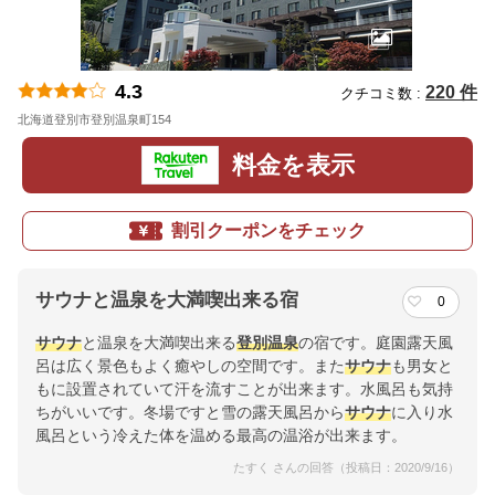
4.3
220 件
クチコミ数 :
北海道登別市登別温泉町154
地図
料金を表示
割引クーポンをチェック
サウナと温泉を大満喫出来る宿
0
サウナ
と温泉を大満喫出来る
登別温泉
の宿です。庭園露天風
呂は広く景色もよく癒やしの空間です。また
サウナ
も男女と
もに設置されていて汗を流すことが出来ます。水風呂も気持
ちがいいです。冬場ですと雪の露天風呂から
サウナ
に入り水
風呂という冷えた体を温める最高の温浴が出来ます。
たすく さんの回答（投稿日：2020/9/16）