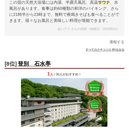
この宿の天然大浴場には内湯、半露天風呂、高温
サウナ
、水
風呂があります。食事は約60種類の和洋のバイキング、さら
に21時半から23時まで、無料で夜鳴きそばも食べることがで
きます。様々なお風呂と美味しい料理が堪能できます。
あいアイ さんの回答（投稿日：2019/5/14）
通報する
すべてのクチコミ(1 件)をみる
[8位]
登別 石水亭
1
人
/ 30人
が
おすすめ！