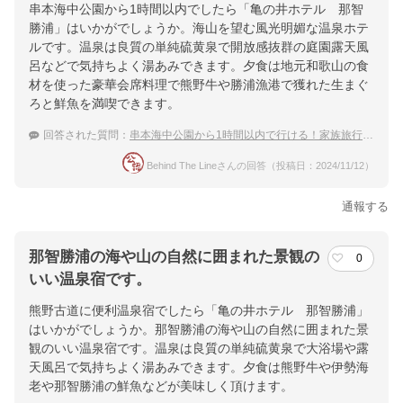
串本海中公園から1時間以内でしたら「亀の井ホテル 那智
勝浦」はいかがでしょうか。海山を望む風光明媚な温泉ホテ
ルです。温泉は良質の単純硫黄泉で開放感抜群の庭園露天風
呂などで気持ちよく湯あみできます。夕食は地元和歌山の食
材を使った豪華会席料理で熊野牛や勝浦漁港で獲れた生まぐ
ろと鮮魚を満喫できます。
回答された質問：
串本海中公園から1時間以内で行ける！家族旅行におすすめの温泉宿は？
Behind The Lineさんの回答（投稿日：2024/11/12）
通報する
那智勝浦の海や山の自然に囲まれた景観の
0
いい温泉宿です。
熊野古道に便利温泉宿でしたら「亀の井ホテル 那智勝浦」
はいかがでしょうか。那智勝浦の海や山の自然に囲まれた景
観のいい温泉宿です。温泉は良質の単純硫黄泉で大浴場や露
天風呂で気持ちよく湯あみできます。夕食は熊野牛や伊勢海
老や那智勝浦の鮮魚などが美味しく頂けます。