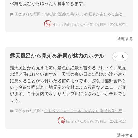
べ海を見ながらゆったり食事できます。
回答された質問：
南紀勝浦温泉で美味しい部屋食が楽しめる素敵なお宿
Natural Scienceさんの回答（投稿日：2021/8/27）
通報する
露天風呂から見える絶景が魅力のホテル
0
露天風呂から見える海の景色は絶景と言えるでしょう。滝見
の湯と呼ばれていますが、天気の良い日には那智の滝が遠く
に見えることから付いた名前のようです。夕食は熊野会席と
いう名前で呼ばれ、地元産の食材による豊富なメニューが並
びます。ご予算内で収まりカップルにふさわしいホテルでし
ょう。
回答された質問：
アドベンチャーワールドのあとに勝浦温泉に行きたい！カップル向きの絶景な温泉は？
hahataさんの回答（投稿日：2021/7/11）
通報する