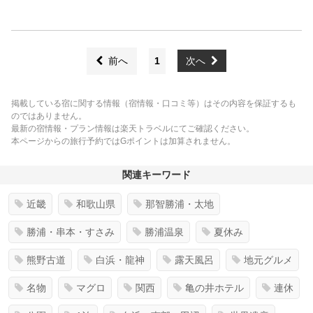
前へ
1
次へ
掲載している宿に関する情報（宿情報・口コミ等）はその内容を保証するも
のではありません。
最新の宿情報・プラン情報は楽天トラベルにてご確認ください。
本ページからの旅行予約ではGポイントは加算されません。
関連キーワード
近畿
和歌山県
那智勝浦・太地
勝浦・串本・すさみ
勝浦温泉
夏休み
熊野古道
白浜・龍神
露天風呂
地元グルメ
名物
マグロ
関西
亀の井ホテル
連休