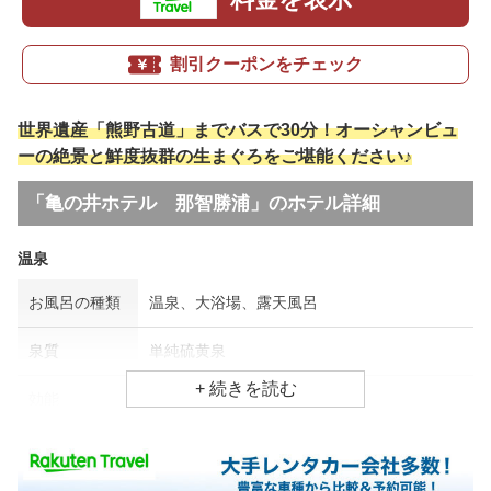
割引クーポンをチェック
世界遺産「熊野古道」までバスで30分！オーシャンビュ
ーの絶景と鮮度抜群の生まぐろをご堪能ください♪
「亀の井ホテル 那智勝浦」のホテル詳細
温泉
お風呂の種類
温泉、大浴場、露天風呂
泉質
単純硫黄泉
効能
アトピー・湿疹、皮膚病
食事場所