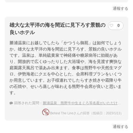
通報する
雄大な太平洋の海を間近に見下ろす景観の
0
良いホテル
勝浦温泉にお越しでしたら「かつうら御苑」は如何でしょう
か。雄大な太平洋の海を間近に見下ろす、景観の良いホテル
です。温泉は、単純硫黄泉で神経痛や糖尿病等に効能があ
り、開放的で広くゆったりした大浴場や、海を見渡す爽快な
庭園露天風呂で湯あみ出来ます。食事は熊野牛や天然生マグ
ロ、伊勢海老にクエを中心とした、会席料理プランをいくつ
か用意しています。お子様連れでしたらすき焼きや霜降り牛
の石焼や、せいろ蒸しが味わえる熊野牛会席が良いと思いま
す。
回答された質問：
勝浦温泉 熊野牛や生まぐろ等名産がいただける夏旅おすすめの宿は？
Behind The Lineさんの回答（投稿日：2023/1/13）
通報する