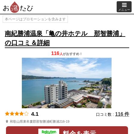
メニュー
本ページはプロモーションを含みます
南紀勝浦温泉「亀の井ホテル 那智勝浦」
の口コミ＆詳細
116
人
が
おすすめ！
4.1
116 件
口コミ数 :
和歌山県東牟婁郡那智勝浦町勝浦216-19
料金を表示