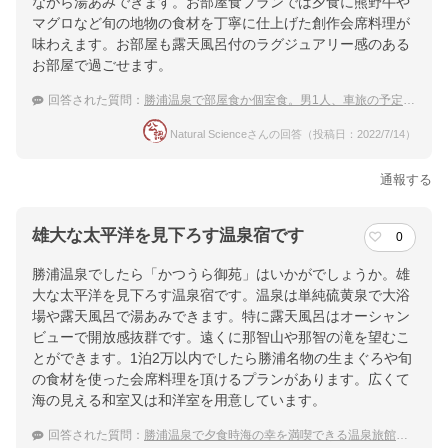
ながら湯あみできます。お部屋食プランでは夕食に熊野牛や
マグロなど旬の地物の食材を丁寧に仕上げた創作会席料理が
味わえます。お部屋も露天風呂付のラグジュアリー感のある
お部屋で過ごせます。
回答された質問：
勝浦温泉で部屋食か個室食。男1人、車旅の予定です。
Natural Scienceさんの回答（投稿日：2022/7/14）
通報する
雄大な太平洋を見下ろす温泉宿です
0
勝浦温泉でしたら「かつうら御苑」はいかがでしょうか。雄
大な太平洋を見下ろす温泉宿です。温泉は単純硫黄泉で大浴
場や露天風呂で湯あみできます。特に露天風呂はオーシャン
ビューで開放感抜群です。遠くに那智山や那智の滝を望むこ
とができます。1泊2万以内でしたら勝浦名物の生まぐろや旬
の食材を使った会席料理を頂けるプランがあります。広くて
海の見える和室又は和洋室を用意しています。
回答された質問：
勝浦温泉で夕食時海の幸を満喫できる温泉旅館を教えてほしい