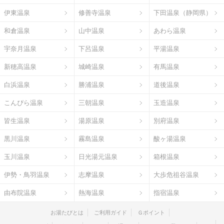
伊東温泉
修善寺温泉
下田温泉（静岡県）
和倉温泉
山中温泉
あわら温泉
宇奈月温泉
下呂温泉
平湯温泉
新穂高温泉
城崎温泉
有馬温泉
白浜温泉
勝浦温泉
道後温泉
こんぴら温泉
三朝温泉
玉造温泉
皆生温泉
湯原温泉
別府温泉
黒川温泉
霧島温泉
酸ヶ湯温泉
玉川温泉
日光湯元温泉
箱根温泉
伊勢・鳥羽温泉
志摩温泉
大歩危祖谷温泉
由布院温泉
熱海温泉
指宿温泉
お湯たびとは
ご利用ガイド
Ｇポイント