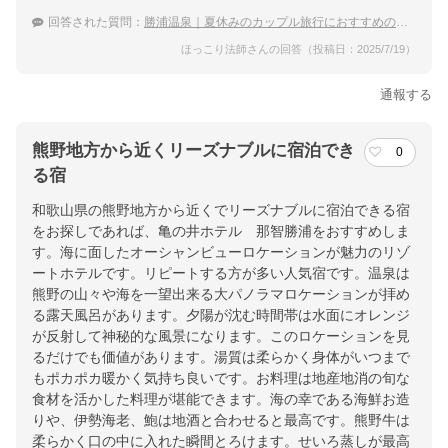
回答された質問：
勝浦温泉｜夏休みのカップル旅行におすすめの宿は？
ほっこり法師さんの回答（投稿日：2025/7/19）
通報する
熊野地方から近くリーズナブルに宿泊でき
0
る宿
和歌山県の熊野地方から近くでリーズナブルに宿泊できる宿
をお探しであれば、亀の井ホテル 那智勝浦をおすすめしま
す。海に面したオーシャンビューロケーションが魅力のリゾ
ートホテルです。リピートする方が多い人気宿です。温泉は
熊野の山々や海を一望出来る大パノラマロケーションが拝め
る露天風呂があります。夕陽が沈む時間帯は水面にオレンジ
が反射して神秘的な風景になります。このロケーションを見
るだけでも価値があります。湯質は柔らかく身体がいつまで
もポカポカ暖かく気持ち良いです。お料理は地産地消の旬な
食材を活かした料理が堪能できます。海の幸である海鮮お造
りや、伊勢海老、鮑は地酒と合わせると最高です。熊野牛は
柔らかく口の中に入れた瞬間とろけます。せいろ蒸しが最高