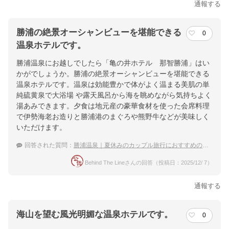
通報する
勝浦の絶景オーシャンビューを堪能できる
0
温泉ホテルです。
勝浦温泉にお越しでしたら「亀の井ホテル 那智勝浦」はい
かがでしょうか。勝浦の絶景オーシャンビューを堪能できる
温泉ホテルです。温泉は効能豊かで体がよく温まる美肌の単
純硫黄泉で大浴場 や露天風呂から海を眺めながら気持ちよく
湯あみできます。夕食は地元産の豪華食材を使った会席料理
で伊勢海老お造りと勝浦港のまぐろや熊野牛などが美味しく
いただけます。
回答された質問：
勝浦温泉｜夏休みのカップル旅行におすすめの宿は？
Behind The Lineさんの回答（投稿日：2025/12/ 7）
通報する
海山を望む風光明媚な温泉ホテルです。
0