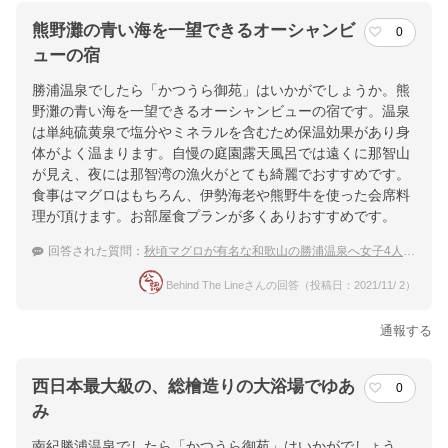
熊野灘の青い海を一望できるオーシャンビ
0
ューの宿
勝浦温泉でしたら「かつうら御苑」はいかがでしょうか。熊
野灘の青い海を一望できるオーシャンビューの宿です。温泉
は単純硫黄泉で塩分やミネラルを含むため保温効果があり身
体がよく温まります。自慢の庭園露天風呂では遠くに那智山
が見え、夜には那智湾の漁火がとても綺麗でおすすめです。
食事はマグロはもちろん、伊勢海老や熊野牛を使った会席料
理が頂けます。お部屋食プランが多くありおすすめです。
回答された質問：
秋頃マグロが有名な和歌山の勝浦温泉へ女子4人旅！オーシャンビュー等で女子旅が盛り上がる宿
Behind The Lineさんの回答（投稿日：2021/11/ 2）
通報する
西日本最大級の、総檜造りの大浴場でゆあ
0
み
南紀勝浦温泉でしたら「かつうら御苑」はいかがでしょう