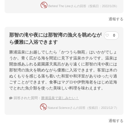
Behind The Lineさんの回答（投稿日：2022/1/26）
通報する
那智の滝や夜には那智湾の漁火を眺めなが
0
ら優雅に入浴できます
勝浦温泉にお越しでしたら「かつうら御苑」はいかがでしょ
うか。青く広がる海を間近に見下す温泉ホテルです。温泉は
開放感あふれる庭園露天風呂があり遠くに那智の滝や夜には
那智湾の漁火を眺めながら優雅に入浴できます。客室は木の
ぬくもりを感じる落ち着いた和室や和洋室がありゆったり過
ごすことができます。食事はマグロや伊勢海老をはじめ近海
でとれた魚介類を使った美味しい料理を味わえます。
回答された質問：
勝浦温泉で楽しみたい！
Natural Scienceさんの回答（投稿日：2021/12/ 7）
通報する