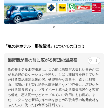
朝食
食事処
夕食
食事処
チェックイン・チェックアウト時間
>
チェックイン
15:00(最終チェックイン：22:00)
チェックアウ
10:00
「亀の井ホテル 那智勝浦」についての口コミ
ト
熊野灘が目の前に広がる海辺の温泉宿
1
交通アクセス
亀の井ホテル那智勝浦は、目の前に熊野灘の美しい景色が広
ＪＲ紀勢本線紀伊勝浦駅下車徒歩約10分、南紀白浜空港から紀伊
がる絶好のロケーションを誇り、しばし非日常を感じていた
勝浦駅はリムジンバスで115分。
だける南紀勝浦温泉の宿。効能豊かな温泉を、遠くに那智
山、那智の滝を望む絶景の露天風呂などで存分にご堪能いた
提供：楽天トラベル
だける温泉宿です。プライベート感のある露天風呂付き客室
楽天トラベルで
も備え、恋人同士などカップルでのご利用にもお薦め。ま
た、マグロなど新鮮な海の幸をはじめ和歌山県の地元食材を
ホテル詳細を詳しく見る
ふんだんに使ったお食事も評判です。