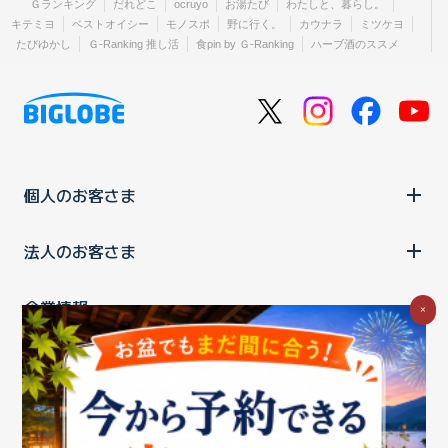
Ｇランキング
だれどこ
ocruyo
お湯たび
わたしと、暮らし。
キテミヨ
ベストオイシー
モノスポ
野に行く。
カウナラ
ミツケヨ
たびゆかし
Ｇ-Ranking 推し活
食pin by Ｇ-Ranking
ハーブ酒のススメ
個人のお客さま
法人のお客さま
企業情報
×
ご利用中の方
お問い合わせ
消費税の表示
ウェブアクセシビリティの取り組み
個人情報保護ポリシー
プライバシーポータル
Cookieポリシー