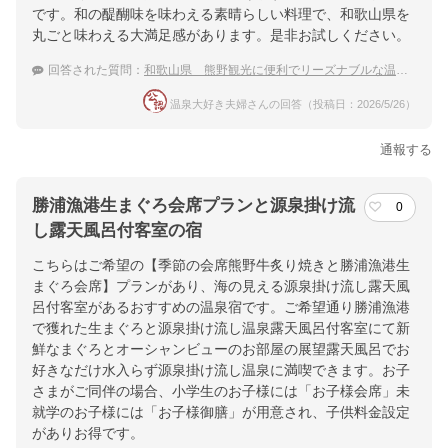
です。和の醍醐味を味わえる素晴らしい料理で、和歌山県を
丸ごと味わえる大満足感があります。是非お試しください。
回答された質問：
和歌山県 熊野観光に便利でリーズナブルな温泉宿を教えてください！
温泉大好き夫婦さんの回答（投稿日：2026/5/26）
通報する
勝浦漁港生まぐろ会席プランと源泉掛け流
0
し露天風呂付客室の宿
こちらはご希望の【季節の会席熊野牛炙り焼きと勝浦漁港生
まぐろ会席】プランがあり、海の見える源泉掛け流し露天風
呂付客室があるおすすめの温泉宿です。ご希望通り勝浦漁港
で獲れた生まぐろと源泉掛け流し温泉露天風呂付客室にて新
鮮なまぐろとオーシャンビューのお部屋の展望露天風呂でお
好きなだけ水入らず源泉掛け流し温泉に満喫できます。お子
さまがご同伴の場合、小学生のお子様には「お子様会席」未
就学のお子様には「お子様御膳」が用意され、子供料金設定
がありお得です。