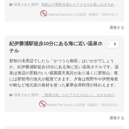
回答された質問：
和歌山で熊野古道からアクセスが良いおすすめ温泉宿を教えてください。
Natural Scienceさんの回答（投稿日：2024/11/ 1）
通報する
紀伊勝浦駅徒歩10分にある海に近い温泉ホ
0
テル
那智の滝周辺でしたら「かつうら御苑」はいかがでしょう
か。紀伊勝浦駅徒歩10分にある海に近い温泉ホテルです。温
泉は海辺の景観のいい庭園露天風呂があり遠くに那智山、夜
には那智湾の漁火が鑑賞できます。夕食は熊野牛や伊勢海老
や鮪など地元産の食材を使った豪華会席料理が味わえます。
回答された質問：
「那智の滝」からアクセスのいい、おすすめの温泉宿を教えてください
Behind The Lineさんの回答（投稿日：2023/11/11）
通報する