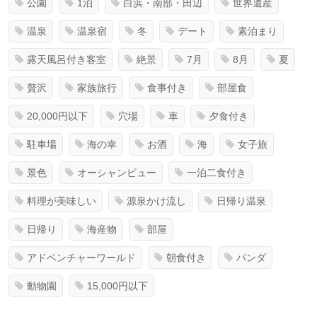
公園
1泊
白浜・南部・田辺
世界遺産
温泉
温泉宿
冬
デート
素泊まり
露天風呂付き客室
絶景
7月
8月
夏
贅沢
家族旅行
食事付き
部屋食
20,000円以下
穴場
車
夕食付き
駐車場
海の幸
お酒
海
女子旅
景色
オーシャンビュー
一泊二食付き
料理が美味しい
源泉かけ流し
日帰り温泉
日帰り
海産物
部屋
アドベンチャーワールド
朝食付き
パンダ
動物園
15,000円以下