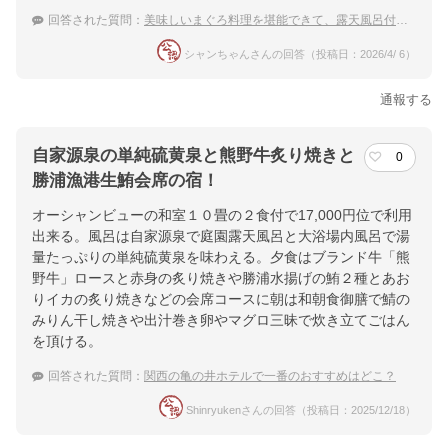
回答された質問：
美味しいまぐろ料理を堪能できて、露天風呂付客室がある勝浦温泉の宿を教えてください。
シャンちゃんさんの回答（投稿日：2026/4/ 6）
通報する
自家源泉の単純硫黄泉と熊野牛炙り焼きと
0
勝浦漁港生鮪会席の宿！
オーシャンビューの和室１０畳の２食付で17,000円位で利用
出来る。風呂は自家源泉で庭園露天風呂と大浴場内風呂で湯
量たっぷりの単純硫黄泉を味わえる。夕食はブランド牛「熊
野牛」ロースと赤身の炙り焼きや勝浦水揚げの鮪２種とあお
りイカの炙り焼きなどの会席コースに朝は和朝食御膳で鯖の
みりん干し焼きや出汁巻き卵やマグロ三昧で炊き立てごはん
を頂ける。
回答された質問：
関西の亀の井ホテルで一番のおすすめはどこ？
Shinryukenさんの回答（投稿日：2025/12/18）