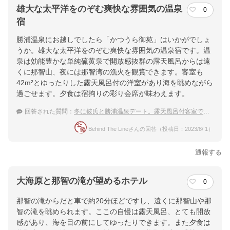
雄大な太平洋をのぞむ爽快な雰囲気の温泉
0
宿
勝浦温泉にお越しでしたら「かつうら御苑」はいかがでしょ
うか。雄大な太平洋をのぞむ爽快な雰囲気の温泉宿です。温
泉は効能豊かな単純硫黄泉で開放感抜群の露天風呂からは遠
くに那智山、夜には那智湾の漁火を観賞できます。客室も
42m²とゆったりした露天風呂付の洋室があり海を眺めながら
過ごせます。夕食は宿拘りの彩り会席が味わえます。
回答された質問：
冬に彼氏と勝浦温泉デート。露天風呂付客室でゆっくり温泉を楽しみたい！
Behind The Lineさんの回答（投稿日：2023/8/ 1）
通報する
大海原と那智の滝が望めるホテル
0
那智の滝からだと車で約20分ほどですし、遠くに那智山や那
智の滝を眺められます。ここの自慢は露天風呂、とても開放
感があり、海を目の前にしてゆったりできます。また夕食は