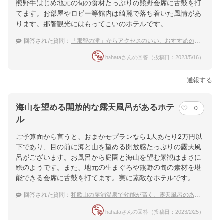
熊野牛はじめ地元の旬の食材たっぷりの熊野会席に舌鼓を打
てます。お部屋やロビー等館内は綺麗で落ち着いた風情があ
ります。那智観光にはもってこいのホテルです。
回答された質問：
「那智の滝」からアクセスのいい、おすすめの温泉宿を教えてください
hahataさんの回答（投稿日：2023/5/16）
通報する
海山を望める開放的な露天風呂があるホテ
0
ル
ご予算面から言うと、おまかせプランなら1人あたり2万円以
下であり、目の前に海と山を望める開放感たっぷりの露天風
呂がございます。お風呂から庭園と海山を望む景観はまさに
絵のようです。また、地元の生まぐろや熊野の旬の素材を堪
能できる会席に舌鼓を打てます。実に素敵なホテルです。
回答された質問：
和歌山の勝浦温泉で効能が高く、露天風呂のある温泉宿を教えて！
hahataさんの回答（投稿日：2023/2/25）