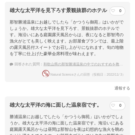
雄大な太平洋を見下ろす景観抜群のホテル
0
那智勝浦温泉にお越しでしたら「かつうら御苑」はいかがで
しょうか。雄大な太平洋を見下ろす、景観抜群のホテルで
す。海沿いにある庭園露天風呂からは、夜になると那智湾の
漁火がとても美しく映えます。お部屋食プランでは、最上階
の露天風呂付スイートでお召し上がりになれます。旬の地物
を丁寧に仕上げた豪華会席料理が味わえます。
回答された質問：
和歌山県の那智勝浦温泉の中でのおすすめを教えてほしい
Natural Scienceさんの回答（投稿日：2022/11/ 3）
通報する
雄大な太平洋の海に面した温泉宿です。
0
勝浦温泉にお越しでしたら「かつうら御苑」はいかがでしょ
うか。雄大な太平洋の海に面した温泉宿です。海沿いにある
庭園露天風呂からは昼間は那智山を夜は幻想的な漁火を眺め