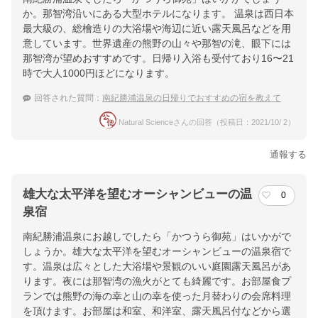
か。那智湾沿いにある大型ホテルになります。 温泉は西日本
最大級の、総檜造りの大浴場や海辺に近い露天風呂などを用
意しています。世界遺産の熊野の山々や那智の滝、眼下には
那智湾が望めおすすめです。日帰り入浴も受付ており16〜21
時で大人1000円ほどになります。
回答された質問：
南紀勝浦温泉の日帰りでおすすめの宿を教えて
Natural Scienceさんの回答（投稿日：2021/10/ 2）
通報する
雄大な太平洋を望むオーシャンビューの温
0
泉宿
南紀勝浦温泉にお越しでしたら「かつうら御苑」はいかがで
しょうか。雄大な太平洋を望むオーシャンビューの温泉宿で
す。温泉は広々とした大浴場や景観のいい庭園露天風呂があ
ります。夜には那智湾の漁火がとても綺麗です。お部屋食プ
ランでは熊野の海の幸と山の幸を使った月替わりの会席料理
を頂けます。お部屋は和室、和洋室、露天風呂付などから選