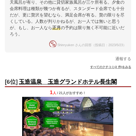
天風呂が有り、その他に貸切家族風呂が三ケ所有る。夕食の
会席料理は種類が幾つか有るが、スタンダード会席でも十分
だが、更に贅沢を望むなら、満足会席が有る。贅の限りを尽
くしている。人数が判りかねるが、お一人では無いと思う
が、もし、お一人なら
正月
の予約は限り無く不可能に近いだ
ろう。
Shinryuken さんの回答（投稿日：2023/5/23）
通報する
すべてのクチコミ(2 件)をみる
[6位]
玉造温泉 玉造グランドホテル長生閣
1
人
/ 21人
が
おすすめ！