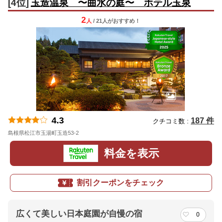
[4位]
玉造温泉 〜曲水の庭〜 ホテル玉泉
2
人
/ 21人
が
おすすめ！
4.3
187 件
クチコミ数 :
島根県松江市玉湯町玉造53-2
地図
料金を表示
割引クーポンをチェック
広くて美しい日本庭園が自慢の宿
0