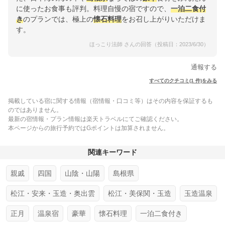
に使ったお食事も評判。料理自慢の宿ですので、
一泊二食付
き
のプランでは、極上の
懐石料理
をお召し上がりいただけま
す。
ほっこり法師 さんの回答（投稿日：2023/6/30）
通報する
すべてのクチコミ(1 件)をみる
掲載している宿に関する情報（宿情報・口コミ等）はその内容を保証するも
のではありません。
最新の宿情報・プラン情報は楽天トラベルにてご確認ください。
本ページからの旅行予約ではGポイントは加算されません。
関連キーワード
親戚
四国
山陰・山陽
島根県
松江・安来・玉造・奥出雲
松江・美保関・玉造
玉造温泉
正月
温泉宿
豪華
懐石料理
一泊二食付き