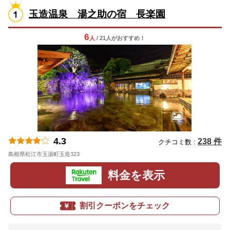
玉造温泉 湯之助の宿 長楽園
6
人
/ 21人
が
おすすめ！
4.3
238 件
クチコミ数 :
島根県松江市玉湯町玉造323
地図
料金を表示
割引クーポンをチェック