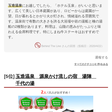
玉造温泉
にお越しでしたら、「ホテル玉泉」がいいと思いま
す。広くて美しい日本庭園があり、ロビーからは庭園が一
望。日が暮れるとかがり火が灯され、情緒溢れる雰囲気で
す。温泉街で有数の大きさを誇る大浴場や岩の湯船と檜の湯
船の2種類があります。料理は、山陰の恵みがたっぷりと味
わえる会席料理です。特にしまね牛ステーキはおすすめで
す。
Behind The Line さんの回答（投稿日：2020/4/22）
通報する
すべてのクチコミ(2 件)をみる
[5位]
玉造温泉 源泉かけ流しの宿 湯陣
千代の湯
2
人
/ 21人
が
おすすめ！