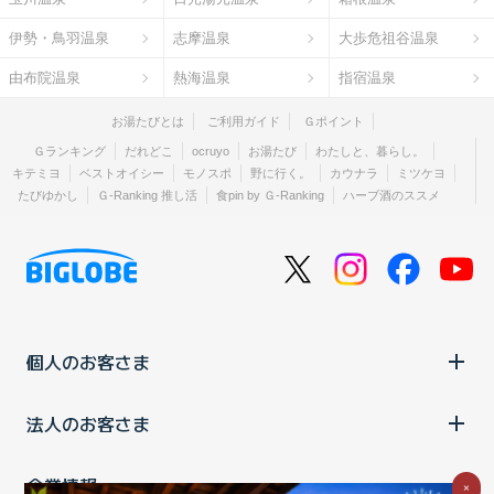
伊勢・鳥羽温泉
志摩温泉
大歩危祖谷温泉
由布院温泉
熱海温泉
指宿温泉
お湯たびとは
ご利用ガイド
Ｇポイント
Ｇランキング
だれどこ
ocruyo
お湯たび
わたしと、暮らし。
キテミヨ
ベストオイシー
モノスポ
野に行く。
カウナラ
ミツケヨ
たびゆかし
Ｇ-Ranking 推し活
食pin by Ｇ-Ranking
ハーブ酒のススメ
個人のお客さま
法人のお客さま
企業情報
×