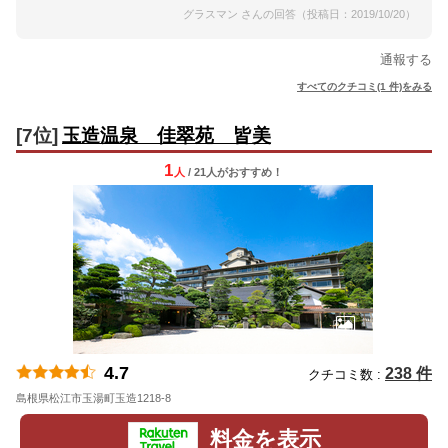
グラスマン さんの回答（投稿日：2019/10/20）
通報する
すべてのクチコミ(1 件)をみる
[7位]
玉造温泉 佳翠苑 皆美
1
人
/ 21人
が
おすすめ！
4.7
238 件
クチコミ数 :
島根県松江市玉湯町玉造1218-8
地図
料金を表示