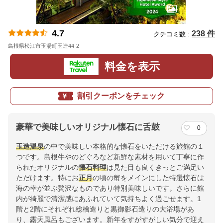
4.7
238 件
クチコミ数 :
島根県松江市玉湯町玉造44-2
地図
料金を表示
割引クーポンをチェック
豪華で美味しいオリジナル懐石に舌鼓
0
玉造温泉
の中で美味しい本格的な懐石をいただける旅館の１
つです。島根牛やのどぐろなど新鮮な素材を用いて丁寧に作
られたオリジナルの
懐石料理
は見た目も良くきっとご満足い
ただけます。特にお
正月
の頃の蟹をメインにした特選懐石は
海の幸が並ぶ贅沢なものであり特別美味しいです。さらに館
内が綺麗で清潔感にあふれていて気持ちよく過ごせます。1
階と2階にそれぞれ総檜造りと黒御影石造りの大浴場があ
り、露天風呂もございます。新年をすがすがしい気分で迎え