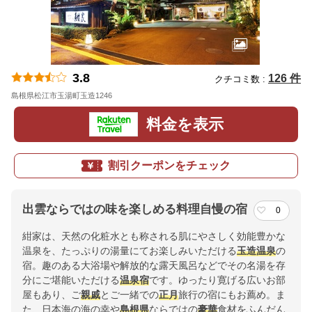
3.8
126 件
クチコミ数 :
島根県松江市玉湯町玉造1246
地図
料金を表示
割引クーポンをチェック
出雲ならではの味を楽しめる料理自慢の宿
0
紺家は、天然の化粧水とも称される肌にやさしく効能豊かな
温泉を、たっぷりの湯量にてお楽しみいただける
玉造温泉
の
宿。趣のある大浴場や解放的な露天風呂などでその名湯を存
分にご堪能いただける
温泉宿
です。ゆったり寛げる広いお部
屋もあり、ご
親戚
とご一緒での
正月
旅行の宿にもお薦め。ま
た、日本海の海の幸や
島根県
ならではの
豪華
食材をふんだん