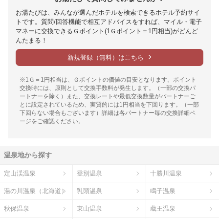
お湯たびは、みんなが選んだホテルを検索できるホテル予約サイ
トです。質問/回答機能で相互アドバイスをすれば、マイル・電子
マネーに交換できるＧポイント(1Ｇポイント＝1円相当)がどんど
んたまる！
新規登録（無料）はこちら
※1Ｇ＝1円相当は、Ｇポイントの価値の目安となります。ポイント
交換時には、原則として交換手数料が発生します。（一部の交換パ
ートナーを除く）また、交換レートや最低交換数量がパートナーご
とに設定されているため、実質的には1円相当を下回ります。（一部
下回らない場合もございます）詳細は各パートナー毎の交換詳細ペ
ージをご確認ください。
温泉地から探す
定山渓温泉
登別温泉
十勝川温泉
湯の川温泉（北海道）
乳頭温泉
鳴子温泉
秋保温泉
東山温泉
蔵王温泉