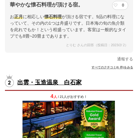
華やかな懐石料理が頂ける宿。
0
お
正月
に相応しい
懐石料理
が頂ける宿です。9品の料理にな
っていて、その内の1つは舟盛りです。日本海の旬の魚介類
を此れでもか！という程盛っています。客室は一般的なタイ
プでも8畳~20畳まであります。
とりむ さんの回答（投稿日：2023/2/ 2）
通報する
すべてのクチコミ(6 件)をみる
出雲・玉造温泉 白石家
4
人
/ 21人
が
おすすめ！