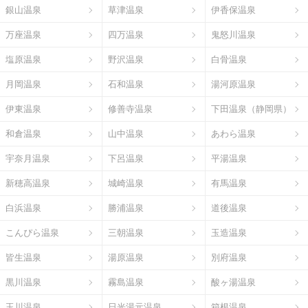
銀山温泉
草津温泉
伊香保温泉
万座温泉
四万温泉
鬼怒川温泉
塩原温泉
野沢温泉
白骨温泉
月岡温泉
石和温泉
湯河原温泉
伊東温泉
修善寺温泉
下田温泉（静岡県）
和倉温泉
山中温泉
あわら温泉
宇奈月温泉
下呂温泉
平湯温泉
新穂高温泉
城崎温泉
有馬温泉
白浜温泉
勝浦温泉
道後温泉
こんぴら温泉
三朝温泉
玉造温泉
皆生温泉
湯原温泉
別府温泉
黒川温泉
霧島温泉
酸ヶ湯温泉
玉川温泉
日光湯元温泉
箱根温泉