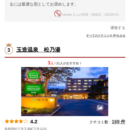
るには最適な宿としてお奨めします。
hahata さんの回答（投稿日：2022/5/ 8）
通報する
すべてのクチコミ(4 件)をみる
玉造温泉 松乃湯
3
人
/ 21人
が
おすすめ！
4.2
169 件
クチコミ数 :
島根県松江市玉湯町玉造1215
地図