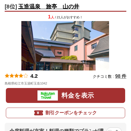
[8位]
玉造温泉 旅亭 山の井
1
人
/ 21人
が
おすすめ！
4.2
98 件
クチコミ数 :
島根県松江市玉湯町玉造1042
地図
料金を表示
割引クーポンをチェック