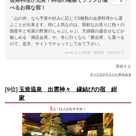
会席料理が充実！料理の種類でプランが選
0
べるお得な宿！
「山の井」なら予算や好みに応じて5種類の会席料理から選
ぶことが出来ます。特に人気なのは、新鮮なお造りに熱々の
国産牛と旬菜の野菜のしゃぶしゃぶ、天婦羅の盛合せなどが
愉しめる「満足会席」や、冬に行くなら「蟹会席」も選べる
ので、是非、サイトでチェックしてみて下さい。
yo-ne さんの回答（投稿日：2019/11/ 7）
通報する
すべてのクチコミ(1 件)をみる
[9位]
玉造温泉 出雲神々 縁結びの宿 紺
家
1
人
/ 21人
が
おすすめ！