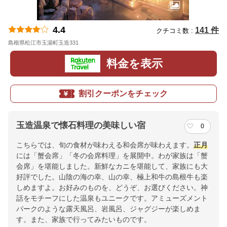
4.4
141 件
クチコミ数 :
島根県松江市玉湯町玉造331
地図
料金を表示
割引クーポンをチェック
玉造温泉で懐石料理の美味しい宿
0
こちらでは、旬の食材が味わえる和会席が味わえます。
正月
には「蟹会席」「冬の会席料理」を展開中。わが家族は「蟹
会席」を堪能しました。新鮮なカニを堪能して、家族にも大
好評でした。山陰の海の幸、山の幸、極上和牛の島根牛も楽
しめますよ。お好みのものを、どうぞ、お選びください。神
話をモチーフにした温泉もユニークです。アミューズメント
パークのような露天風呂、岩風呂、ジャグジーが楽しめま
す。また、家族で行ってみたいものです。