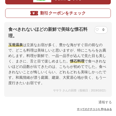
割引クーポンをチェック
食べきれないほどの新鮮で美味な懐石料
0
理。
玉造温泉
は立派なお宿が多く、豊かな海がすぐ目の前なの
で、どこも料理は美味しいと思いますが、特にこちらをお薦
めします。料理が新鮮で、一品一品手が込んで見た目も美し
く、まさに、舌と目で楽しめました。
懐石料理
で食べきれな
いほどの品数が出てきたのは、こちらが初めてでした。食べ
きれないことが悔しいくらい、どれもどれも美味しかったで
す。和風情緒が漂う庭園、建築、大変居心地が良く、もう一
度行きたいお宿です。
ササラ さんの回答（投稿日：2019/10/22）
通報する
すべてのクチコミ(1 件)をみる