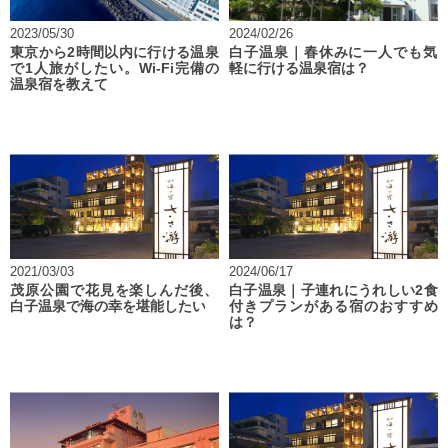
2023/05/30
2024/02/26
東京から2時間以内に行ける温泉
白子温泉｜春休みに一人でも気
で1人旅がしたい。Wi-Fi完備の
軽に行ける温泉宿は？
温泉宿を教えて
2021/03/03
2024/06/17
茂原公園で花見を楽しんだ後、
白子温泉｜子連れにうれしい2食
白子温泉で海の幸を堪能したい
付きプランがある宿のおすすめ
は？