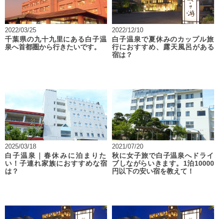
2022/03/25
2022/12/10
千葉県の九十九里にある白子温
白子温泉で夏休みのカップル旅
泉へ首都圏から行きたいです。
行におすすめ、露天風呂がある
宿は？
2025/03/18
2021/07/20
白子温泉｜春休みに泊まりた
秋に女子旅で白子温泉へドライ
い！子連れ家族におすすめな宿
ブしながらいきます。1泊10000
は？
円以下の安い宿を教えて！