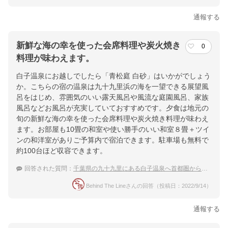
通報する
新鮮な海の幸を使った会席料理や炭火焼き
0
料理が味わえます。
白子温泉にお越しでしたら「青松庭 白砂」はいかがでしょう
か。こちらの宿の温泉は九十九里浜の海を一望できる展望風
呂をはじめ、雰囲気のいい露天風呂や風流な庭園風呂、家族
風呂などお風呂が充実していておすすめです。夕食は地元の
旬の新鮮な海の幸を使った会席料理や炭火焼き料理が味わえ
ます。お部屋も10畳の和室や使い勝手のいい和室８畳＋ツイ
ンの和洋室がありご予算内で宿泊できます。駐車場も無料で
約100台ほど収容できます。
回答された質問：
千葉県の九十九里にある白子温泉へ首都圏から行きたいです。
Behind The Lineさんの回答（投稿日：2022/9/14）
通報する