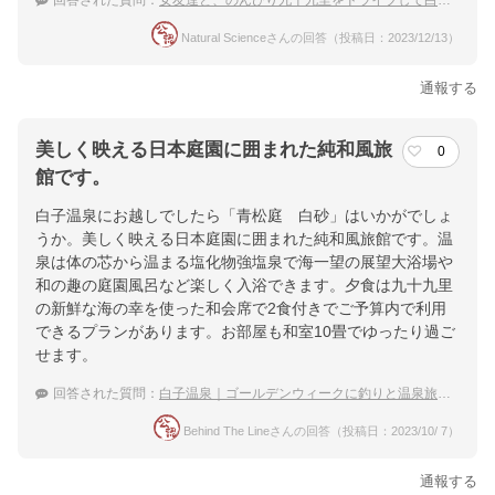
回答された質問：
女友達と、のんびり九十九里をドライブして白子温泉でゆっくりしたい。
Natural Scienceさんの回答（投稿日：2023/12/13）
通報する
美しく映える日本庭園に囲まれた純和風旅
0
館です。
白子温泉にお越しでしたら「青松庭 白砂」はいかがでしょ
うか。美しく映える日本庭園に囲まれた純和風旅館です。温
泉は体の芯から温まる塩化物強塩泉で海一望の展望大浴場や
和の趣の庭園風呂など楽しく入浴できます。夕食は九十九里
の新鮮な海の幸を使った和会席で2食付きでご予算内で利用
できるプランがあります。お部屋も和室10畳でゆったり過ご
せます。
回答された質問：
白子温泉｜ゴールデンウィークに釣りと温泉旅行を楽しみたい！
Behind The Lineさんの回答（投稿日：2023/10/ 7）
通報する