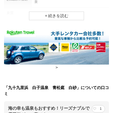
泉
泉質
ナトリウム・塩化物強塩泉
効能
美肌効果
食事場所
朝食
レストラン
夕食
レストラン、食事処
>
チェックイン・チェックアウト時間
チェックイン
15:00(最終チェックイン：22:00)
「九十九里浜 白子温泉 青松庭 白砂」についての口コ
チェックアウ
10:00
ミ
ト
海の幸も温泉もおすすめ！リーズナブルで
1
交通アクセス