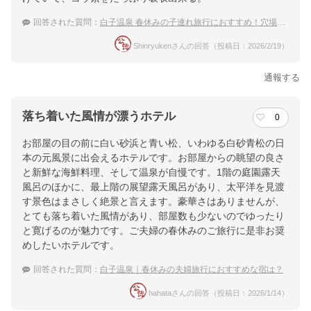
回答された質問：
白子温泉 春休みの子連れ旅行におすすめ！穴場な宿は？
Shinryukenさんの回答（投稿日：2026/2/19）
通報する
落ち着いた風情が漂うホテル
0
お部屋の目の前に白い砂浜と青い松、いわゆる白砂青松の日
本の元風景に出会えるホテルです。お部屋からの眺望の良さ
と新鮮な海鮮料理、そして温泉が自慢です。1階の庭園露天
風呂のほかに、最上階の展望露天風呂があり、太平洋を見渡
す景色はまさしく絶景と言えます。豪華さはありませんが、
とても落ち着いた風情があり、部屋数も少ないのでゆったり
と寛げるのが魅力です。ご夫婦の春休みのご旅行に是非お奨
めしたいホテルです。
回答された質問：
白子温泉｜春休みの夫婦旅行におすすめな宿は？
hahataさんの回答（投稿日：2026/1/14）