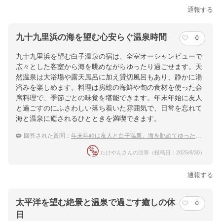
通報する
九十九里浜の海を望む心安らぐ温泉時間
0
九十九里浜を望む白子温泉の宿は、全室オーシャンビューで
広々とした客室から海を眺めながらゆったり過ごせます。天
然温泉は大浴場や露天風呂に加え貸切風呂もあり、静かに湯
浴みを楽しめます。料理は房総の海鮮や旬の食材を使った会
席料理で、季節ごとの味覚を堪能できます。年末年始に友人
と過ごすのにふさわしい落ち着いた雰囲気で、日常を忘れて
海と温泉に癒されるひとときを満喫できます。
回答された質問：
年末年始は友人と白子温泉。海を眺めてゆったり過ごせるおすすめの宿は？
たけやんさんの回答（投稿日：2025/8/30）
通報する
太平洋を望む絶景と温泉で過ごす癒しの休
0
日