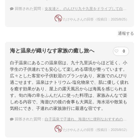
回答された質問：
女友達と、のんびり九十九里をドライブして白子温泉でゆっくりしたい。
たけやんさんの回答（投稿日：2025/8/25）
通報する
海と温泉が織りなす家族の癒し旅へ
0
白子温泉にあるこの温泉宿は、九十九里浜からほど近く、小
学生の子供連れでも安心して楽しめる環境が整っています。
広々とした客室や子供歓迎のプランがあり、家族でのんびり
過ごせます。温泉はナトリウム-塩化物泉で、肌に優しく疲れ
を癒す効果があり、屋上の露天風呂からは海風を感じられま
す。旬の海の幸をふんだんに使った料理は、家族みんなで楽
しめる内容で、海遊びの後の食事も大満足。海水浴や散策も
気軽にでき、子連れの家族旅行に最適な宿です。
回答された質問：
白子温泉で子連れ、海遊びに便利なおすすめの温泉宿
たけやんさんの回答（投稿日：2025/8/12）