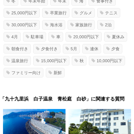
冬
年末年始
年末
海
食事付き
25,000円以下
卒業旅行
グルメ
テニス
30,000円以下
海水浴
家族旅行
2泊
4月
駐車場
車
20,000円以下
夏休み
朝食付き
夕食付き
5月
連休
夕食
温泉旅行
15,000円以下
秋
10,000円以下
ファミリー向け
新鮮
「九十九里浜 白子温泉 青松庭 白砂」に関連する質問