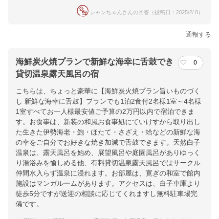
シャンちゃんさんの回答（投稿日：2025/2/ 8）
通報する
海鮮炭火焼プランで新鮮な海幸に舌鼓でき
0
貸切温泉露天風呂の宿
こちらは、ちょっと豪華に【海鮮炭火焼プラン旨いものづく
し 新鮮な海幸に舌鼓】プランでも1泊2食付2名様1室～4名様
1室すべてお一人様最安値ご予算の2万円以内で宿泊できま
す。お食事は、新装の和風お食事処にていけすから取り出し
た生きた伊勢海老・鮑・ほたて・さざえ・蛤などの新鮮な海
の幸をご自分でお好きな焼き加減で舌鼓できます。天然白子
温泉は、露天風呂を始め、展望風呂や庭園風呂がありゆっく
り湯浴みを愉しめる他、有料貸切温泉露天風呂ではサークル
仲間水入らず温泉に浸れます。お部屋は、寛ぎの和室で館内
施設はマンガルームがあります。アクセスは、白子車庫より
徒歩5分ですが送迎の相談に応じてくれますし無料駐車場完
備です。