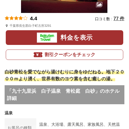
4.4
77 件
口コミ数 :
千葉県長生郡白子町古所3291
料金を表示
割引クーポンをチェック
白砂青松を愛でながら湯けむりに身をゆだねる。地下２０
００ｍより湧く、世界有数のヨウ素を含む癒しの湯。
「九十九里浜 白子温泉 青松庭 白砂」のホテル
詳細
温泉
温泉、大浴場、露天風呂、家族風呂、天然温
お風呂の種類