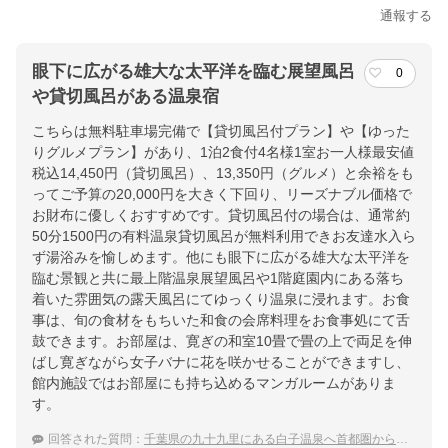
通報する
眼下に広がる雄大な太平洋を臨む展望風呂
0
や貸切風呂がある温泉宿
こちらは無料駐車場完備で【貸切風呂付プラン】や【ゆった
りグルメプラン】があり、1泊2食付4名様1室お一人様最安値
税込14,450円（貸切風呂）、13,350円（グルメ）と余裕をも
ってご予算の20,000円を大きく下回り、リーズナブル価格で
お財布に優しくおすすめです。貸切風呂付の場合は、通常約
50分1500円の有料温泉貸切風呂が無料利用できお友達水入ら
ず湯浴みを愉しめます。他にも眼下に広がる雄大な太平洋を
臨む景観と共に最上階温泉展望風呂や1階庭園内にある落ち
着いた雰囲気の露天風呂にてゆっくり温泉に浸れます。お食
事は、旬の食材をもちいた和食の会席料理をお食事処にて舌
鼓できます。お部屋は、寛ぎの和室10畳で畳の上で両足を伸
ばし寛ぎながら女子バナに花を咲かせることができますし、
館内施設ではお部屋にも持ち込めるマンガルームがありま
す。
回答された質問：
千葉県の九十九里にある白子温泉へ首都圏から行きたいです。