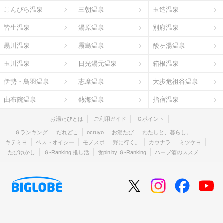
こんぴら温泉
三朝温泉
玉造温泉
皆生温泉
湯原温泉
別府温泉
黒川温泉
霧島温泉
酸ヶ湯温泉
玉川温泉
日光湯元温泉
箱根温泉
伊勢・鳥羽温泉
志摩温泉
大歩危祖谷温泉
由布院温泉
熱海温泉
指宿温泉
お湯たびとは
ご利用ガイド
Ｇポイント
Ｇランキング
だれどこ
ocruyo
お湯たび
わたしと、暮らし。
キテミヨ
ベストオイシー
モノスポ
野に行く。
カウナラ
ミツケヨ
たびゆかし
Ｇ-Ranking 推し活
食pin by Ｇ-Ranking
ハーブ酒のススメ