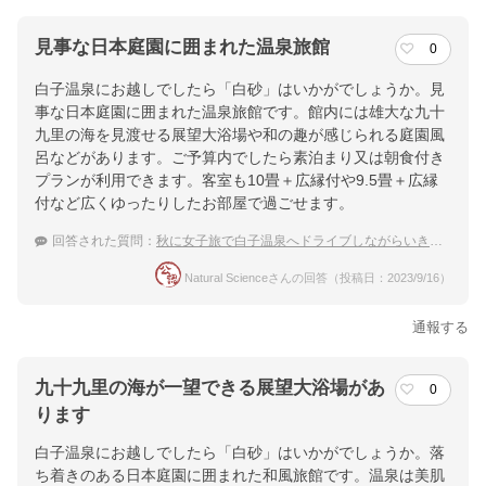
見事な日本庭園に囲まれた温泉旅館
0
白子温泉にお越しでしたら「白砂」はいかがでしょうか。見
事な日本庭園に囲まれた温泉旅館です。館内には雄大な九十
九里の海を見渡せる展望大浴場や和の趣が感じられる庭園風
呂などがあります。ご予算内でしたら素泊まり又は朝食付き
プランが利用できます。客室も10畳＋広縁付や9.5畳＋広縁
付など広くゆったりしたお部屋で過ごせます。
回答された質問：
秋に女子旅で白子温泉へドライブしながらいきます。1泊10000円以下の安い宿を教えて！
Natural Scienceさんの回答（投稿日：2023/9/16）
通報する
九十九里の海が一望できる展望大浴場があ
0
ります
白子温泉にお越しでしたら「白砂」はいかがでしょうか。落
ち着きのある日本庭園に囲まれた和風旅館です。温泉は美肌