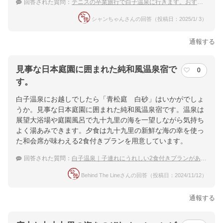
回答された質問：
テニスの卒業旅行で白子温泉に行きます。おすすめの宿と周辺グルメを知りたいです。
シャンちゃんさんの回答（投稿日：2025/1/ 3）
通報する
見事な日本庭園に囲まれた純和風温泉宿で
0
す。
白子温泉にお越しでしたら「青松庭 白砂」はいかがでしょ
うか。見事な日本庭園に囲まれた純和風温泉宿です。温泉は
展望大浴場や庭園風呂で九十九里の海を一望しながら気持ち
よく湯あみできます。夕食は九十九里の新鮮な海の幸を使っ
た和会席が味わえる2食付きプランを用意しています。
回答された質問：
白子温泉｜子連れにうれしい2食付きプランがある宿のおすすめは？
Behind The Lineさんの回答（投稿日：2024/11/12）
通報する