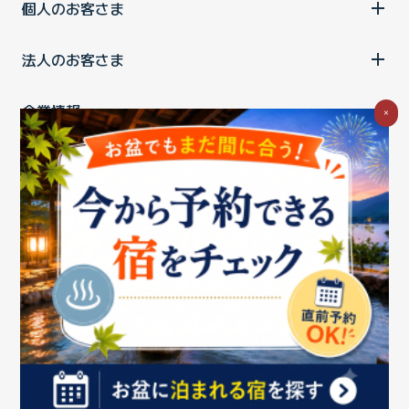
個人のお客さま
法人のお客さま
企業情報
×
ご利用中の方
お問い合わせ
消費税の表示
ウェブアクセシビリティの取り組み
個人情報保護ポリシー
プライバシーポータル
Cookieポリシー
特定商取引法に基づく表記
情報セキュリティ基本方針
商標について
BIGLOBEトップ
Copyright ©BIGLOBE Inc.
2026.
All rights reserved.