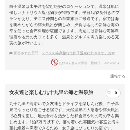
白子温泉は太平洋を望む絶好のロケーションで、温泉は肌に
優しいナトリウム塩化物泉が特徴です。平日1泊2食付きのプ
ランがあり、テニス仲間との卒業旅行に最適です。宿では海
を眺めながらの露天風呂が楽しめ、夕食は地元の新鮮な海の
幸を使った会席料理が堪能できます。周辺には新鮮な海鮮料
理店や地元のカフェも多く、温泉とグルメを両方楽しめる充
実の旅が叶います。
回答された質問：
テニスの卒業旅行で白子温泉に行きます。おすすめの宿と周辺グルメを知りたいです。
たけやんさんの回答（投稿日：2025/8/25）
通報する
女友達と楽しむ九十九里の海と温泉旅
0
九十九里の海沿いで女友達とドライブを楽しんだ後、白子温
泉でゆったり過ごせる宿です。天然温泉の大浴場や露天風呂
で心身を癒し、地元食材を活かした和会席や旬の海の幸を楽
しめます。1泊3万円以下で、落ち着いた雰囲気の客室と海を
望む絶景を満喫できるため、女子旅にぴったりの宿です。