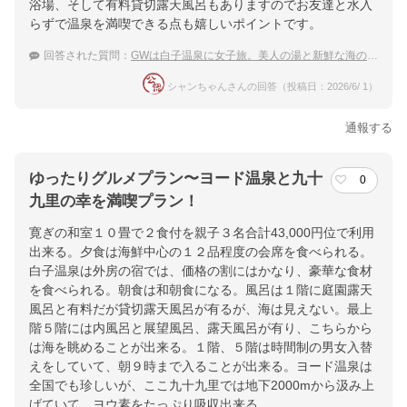
浴場、そして有料貸切露天風呂もありますのでお友達と水入
らずで温泉を満喫できる点も嬉しいポイントです。
回答された質問：
GWは白子温泉に女子旅。美人の湯と新鮮な海の幸を堪能できる宿は？
シャンちゃんさんの回答（投稿日：2026/6/ 1）
通報する
ゆったりグルメプラン〜ヨード温泉と九十
0
九里の幸を満喫プラン！
寛ぎの和室１０畳で２食付を親子３名合計43,000円位で利用
出来る。夕食は海鮮中心の１２品程度の会席を食べられる。
白子温泉は外房の宿では、価格の割にはかなり、豪華な食材
を食べられる。朝食は和朝食になる。風呂は１階に庭園露天
風呂と有料だが貸切露天風呂が有るが、海は見えない。最上
階５階には内風呂と展望風呂、露天風呂が有り、こちらから
は海を眺めることが出来る。１階、５階は時間制の男女入替
えをしていて、朝９時まで入ることが出来る。ヨード温泉は
全国でも珍しいが、ここ九十九里では地下2000mから汲み上
げていて、ヨウ素をたっぷり吸収出来る。