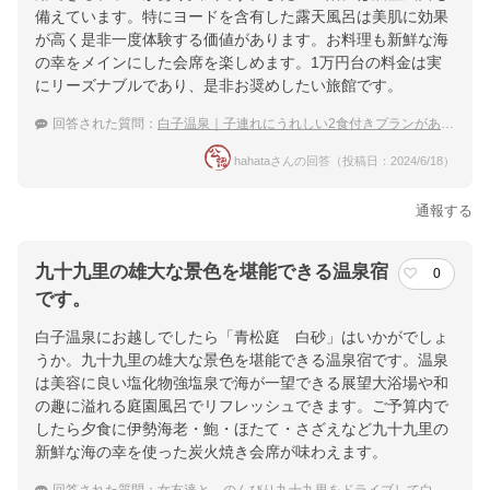
備えています。特にヨードを含有した露天風呂は美肌に効果
が高く是非一度体験する価値があります。お料理も新鮮な海
の幸をメインにした会席を楽しめます。1万円台の料金は実
にリーズナブルであり、是非お奨めしたい旅館です。
回答された質問：
白子温泉｜子連れにうれしい2食付きプランがある宿のおすすめは？
hahataさんの回答（投稿日：2024/6/18）
通報する
九十九里の雄大な景色を堪能できる温泉宿
0
です。
白子温泉にお越しでしたら「青松庭 白砂」はいかがでしょ
うか。九十九里の雄大な景色を堪能できる温泉宿です。温泉
は美容に良い塩化物強塩泉で海が一望できる展望大浴場や和
の趣に溢れる庭園風呂でリフレッシュできます。ご予算内で
したら夕食に伊勢海老・鮑・ほたて・さざえなど九十九里の
新鮮な海の幸を使った炭火焼き会席が味わえます。