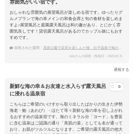
雰囲気がいい宿です。
茂原駅よりバスで３０分、またはＪＲ千葉駅より高速バスで６０
おしゃれな雰囲気の展望風呂が楽しめる宿です。ゆったりグ
分
ルメプランで海の幸メインの和食会席と旬の食材を楽しめま
すよ♪展望風呂と庭園露天風呂は和の趣があり、とにかく雰
提供：楽天トラベル
囲気良しです！貸切露天風呂があるのでカップル旅にもおす
楽天トラベルで
すめです。
ホテル詳細を詳しく見る
回答された質問：
茂原公園で花見を楽しんだ後、白子温泉で海の幸を堪能したい
neoさんの回答（投稿日：2021/3/ 3）
通報する
新鮮な海の幸＆お友達と水入らず露天風呂
0
に浸れる温泉宿
こちらはご希望のいけすから取り出したばかりの生きた伊勢
海老・鮑（あわび）・ほたて等々新鮮な海の幸を召し上がれ
るおすすめの温泉宿です。海のミネラル分「ヨード」を豊富
に含む温泉はご認識の通り「美肌の湯」としても名が通って
おり、お肌がツルツルになります。ご希望の露天風呂の他大