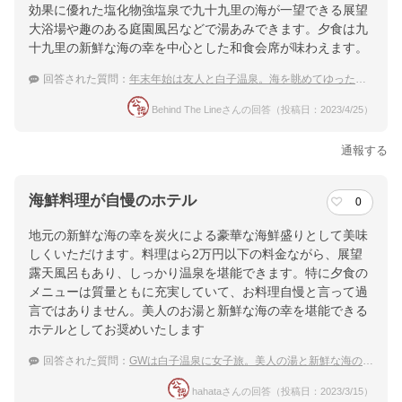
効果に優れた塩化物強塩泉で九十九里の海が一望できる展望
大浴場や趣のある庭園風呂などで湯あみできます。夕食は九
十九里の新鮮な海の幸を中心とした和食会席が味わえます。
回答された質問：
年末年始は友人と白子温泉。海を眺めてゆったり過ごせるおすすめの宿は？
Behind The Lineさんの回答（投稿日：2023/4/25）
通報する
海鮮料理が自慢のホテル
0
地元の新鮮な海の幸を炭火による豪華な海鮮盛りとして美味
しくいただけます。料理はら2万円以下の料金ながら、展望
露天風呂もあり、しっかり温泉を堪能できます。特に夕食の
メニューは質量ともに充実していて、お料理自慢と言って過
言ではありません。美人のお湯と新鮮な海の幸を堪能できる
ホテルとしてお奨めいたします
回答された質問：
GWは白子温泉に女子旅。美人の湯と新鮮な海の幸を堪能できる宿は？
hahataさんの回答（投稿日：2023/3/15）