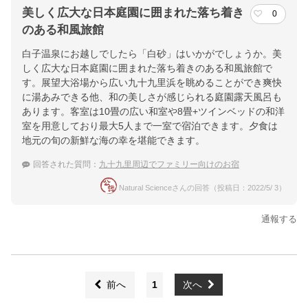
美しく広大な日本庭園に囲まれた落ち着き
0
のある和風旅館
白子温泉にお越しでしたら「白砂」はいかがでしょうか。美
しく広大な日本庭園に囲まれた落ち着きのある和風旅館で
す。展望大浴場から広い九十九里浜を眺めることができ爽快
に湯あみできる他、和の美しさが感じられる庭園露天風呂も
あります。客室は10畳の広い和室や8畳+ツインベッドの和洋
室を用意しており最大5人まで一室で宿泊できます。夕食は
地元の旬の新鮮な海の幸を堪能できます。
回答された質問：
九十九里周辺でファミリー向けのお宿
Natural Scienceさんの回答（投稿日：2022/5/ 3）
通報する
前へ
1
次へ