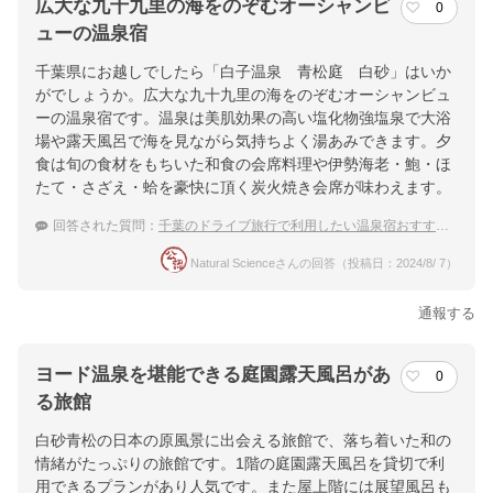
広大な九十九里の海をのぞむオーシャンビ
0
ューの温泉宿
千葉県にお越しでしたら「白子温泉 青松庭 白砂」はいか
がでしょうか。広大な九十九里の海をのぞむオーシャンビュ
ーの温泉宿です。温泉は美肌効果の高い塩化物強塩泉で大浴
場や露天風呂で海を見ながら気持ちよく湯あみできます。夕
食は旬の食材をもちいた和食の会席料理や伊勢海老・鮑・ほ
たて・さざえ・蛤を豪快に頂く炭火焼き会席が味わえます。
回答された質問：
千葉のドライブ旅行で利用したい温泉宿おすすめは？
Natural Scienceさんの回答（投稿日：2024/8/ 7）
通報する
ヨード温泉を堪能できる庭園露天風呂があ
0
る旅館
白砂青松の日本の原風景に出会える旅館で、落ち着いた和の
情緒がたっぷりの旅館です。1階の庭園露天風呂を貸切で利
用できるプランがあり人気です。また屋上階には展望風呂も