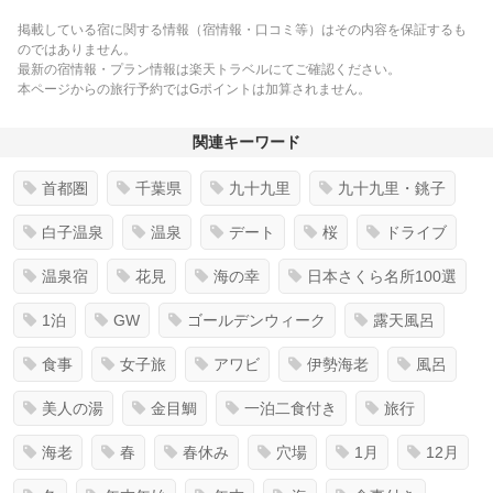
掲載している宿に関する情報（宿情報・口コミ等）はその内容を保証するも
のではありません。
最新の宿情報・プラン情報は楽天トラベルにてご確認ください。
本ページからの旅行予約ではGポイントは加算されません。
関連キーワード
首都圏
千葉県
九十九里
九十九里・銚子
白子温泉
温泉
デート
桜
ドライブ
温泉宿
花見
海の幸
日本さくら名所100選
1泊
GW
ゴールデンウィーク
露天風呂
食事
女子旅
アワビ
伊勢海老
風呂
美人の湯
金目鯛
一泊二食付き
旅行
海老
春
春休み
穴場
1月
12月