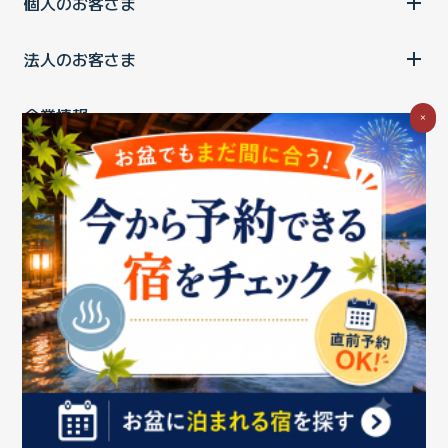
個人のお客さま
法人のお客さま
企業情報
×
ご利用中の方
お問い合わせ
消費税の表示
ウェブアクセシビリティの取り組み
個人情報保護ポリシー
プライバシーポータル
Cookieポリシー
特定商取引法に基づく表記
情報セキュリティ基本方針
商標について
BIGLOBEトップ
Copyright ©BIGLOBE Inc.
2026.
All rights reserved.