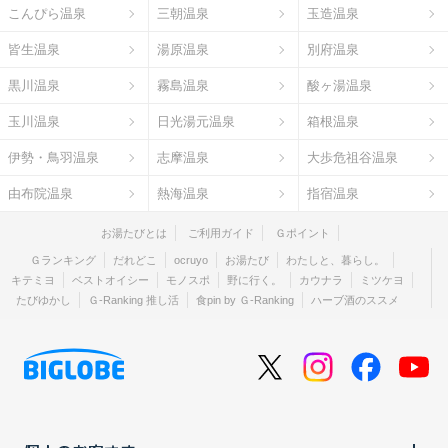
こんぴら温泉
三朝温泉
玉造温泉
皆生温泉
湯原温泉
別府温泉
黒川温泉
霧島温泉
酸ヶ湯温泉
玉川温泉
日光湯元温泉
箱根温泉
伊勢・鳥羽温泉
志摩温泉
大歩危祖谷温泉
由布院温泉
熱海温泉
指宿温泉
お湯たびとは
ご利用ガイド
Ｇポイント
Ｇランキング
だれどこ
ocruyo
お湯たび
わたしと、暮らし。
キテミヨ
ベストオイシー
モノスポ
野に行く。
カウナラ
ミツケヨ
たびゆかし
Ｇ-Ranking 推し活
食pin by Ｇ-Ranking
ハーブ酒のススメ