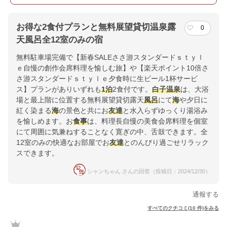
お得な2食付プランと無料展望貸切温泉露
0
天風呂全12室のみの宿
無料駐車場完備で【新春SALEささ游スタンダードｓｔｙｌ
ｅ自慢の創作会席料理を愉しむ旅】や【楽天ポイント10倍さ
さ游スタンダードｓｔｙｌｅ夕食時に生ビール1杯サービ
ス】プランがありいずれも
1泊
2食付です。
白子温泉
は、大浴
場と最上階に位置する無料展望貸切露天
風呂
にて
海
や夕日に
紅く染まる
海
の景色と共にお
友達
と水入らずゆっくり湯浴み
を愉しめます。お
食事
は、料理長自慢の美食会席料理を個室
にて周囲に気兼ねすることなく寛ぎの中、舌鼓できます。全
12室のみの快適なお部屋でお
友達
とのんびり過ごせリラック
スできます。
シャンちゃん さんの回答（投稿日：2024/12/30）
通報する
すべてのクチコミ(10 件)をみる