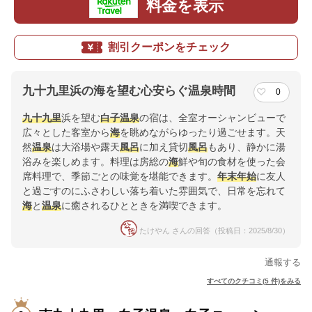
料金を表示
割引クーポンをチェック
九十九里浜の海を望む心安らぐ温泉時間
0
九十九里
浜を望む
白子温泉
の宿は、全室オーシャンビューで
広々とした客室から
海
を眺めながらゆったり過ごせます。天
然
温泉
は大浴場や露天
風呂
に加え貸切
風呂
もあり、静かに湯
浴みを楽しめます。料理は房総の
海
鮮や旬の食材を使った会
席料理で、季節ごとの味覚を堪能できます。
年末年始
に友人
と過ごすのにふさわしい落ち着いた雰囲気で、日常を忘れて
海
と
温泉
に癒されるひとときを満喫できます。
たけやん さんの回答（投稿日：2025/8/30）
通報する
すべてのクチコミ(5 件)をみる