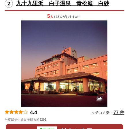
九十九里浜 白子温泉 青松庭 白砂
5
人
/ 18人
が
おすすめ！
4.4
77 件
クチコミ数 :
千葉県長生郡白子町古所3291
地図