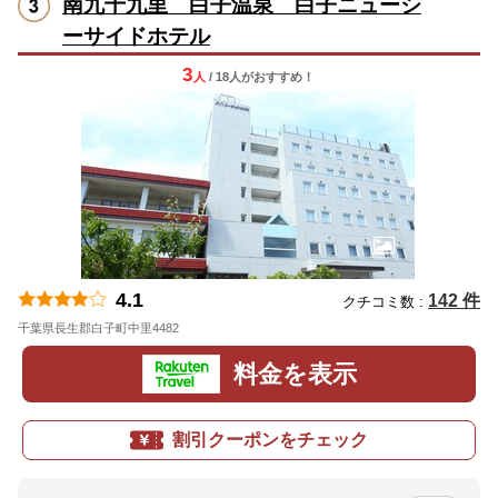
南九十九里 白子温泉 白子ニューシ
ーサイドホテル
3
人
/ 18人
が
おすすめ！
4.1
142 件
クチコミ数 :
千葉県長生郡白子町中里4482
地図
料金を表示
割引クーポンをチェック