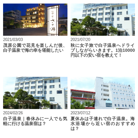
2021/03/03
2021/07/20
茂原公園で花見を楽しんだ後、
秋に女子旅で白子温泉へドライ
白子温泉で海の幸を堪能したい
ブしながらいきます。1泊10000
円以下の安い宿を教えて！
2024/02/26
2023/07/12
白子温泉｜春休みに一人でも気
夏休みは子連れで白子温泉。海
軽に行ける温泉宿は？
水浴場から近い宿のおすすめ
は？