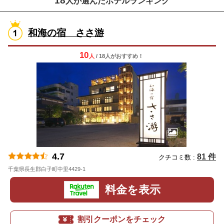
18
人が選んだホテルランキング
和海の宿 ささ游
10
人
/ 18人
が
おすすめ！
4.7
81 件
クチコミ数 :
千葉県長生郡白子町中里4429-1
地図
料金を表示
割引クーポンをチェック