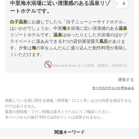
中里海水浴場に近い清潔感のある温泉リゾ
0
ートホテルです。
白子温泉
にお越しでしたら「白子ニューシーサイドホテル」
はいかがでしょうか。中里
海
水浴場に近い清潔感のある
温泉
リゾートホテルです。
温泉
はゆったりとした大浴場のほかプ
ライベートに湯あみできる3つの貸切展望露天
風呂
がありま
す。夕食は
海
の幸をふんだんに盛り込んだ創作料理が美味し
くいただけます。
Natural Science さんの回答（投稿日：2024/5/ 8）
通報する
すべてのクチコミ(3 件)をみる
掲載している宿に関する情報（宿情報・口コミ等）はその内容を保証するも
のではありません。
最新の宿情報・プラン情報は楽天トラベルにてご確認ください。
本ページからの旅行予約ではGポイントは加算されません。
関連キーワード