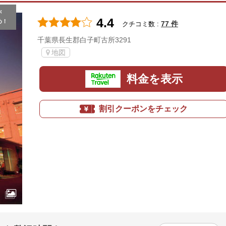
が
4.4
め！
77 件
クチコミ数 :
千葉県長生郡白子町古所3291
地図
料金を表示
割引クーポンをチェック