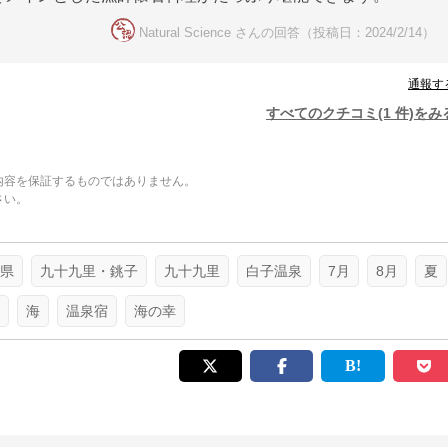
Natural Science さんの回答（投稿日：2024/2/14）
通報す
すべてのクチコミ(1 件)をみ
内容を保証するものではありません。
さい。
。
県
九十九里・銚子
九十九里
白子温泉
7月
8月
夏
海
温泉宿
海の幸