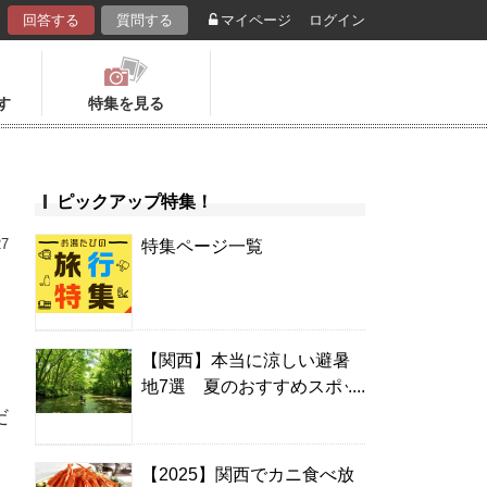
回答する
質問する
マイページ
ログイン
す
特集を見る
ピックアップ特集！
27
特集ページ一覧
【関西】本当に涼しい避暑
地7選 夏のおすすめスポッ
ト＆温泉宿
だ
【2025】関西でカニ食べ放