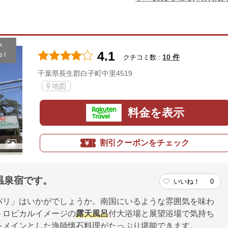
が
4.1
め！
10 件
クチコミ数 :
千葉県長生郡白子町中里4519
地図
料金を表示
割引クーポンをチェック
温泉宿です。
いいね！
0
パリ」はいかがでしょうか。南国にいるような雰囲気を味わ
トロピカルイメージの
露天風呂
付大浴場と展望浴場で気持ち
をメインとした漁師懐石料理がたっぷり堪能できます。