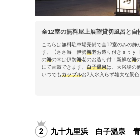
全12室の無料屋上展望貸切風呂と自
こちらは無料駐車場完備で全12室のみの静
す。【ささ游 伊勢
海
老お造り付きｓｔｙ
の
海
の幸は伊勢
海
老のお造り付！新鮮な
海
にて舌鼓できます。
白子温泉
は、大浴場の
いつでも
カップル
お2人水入らず雄大な景色
九十九里浜 白子温泉 