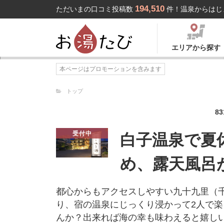
194,510
ただいまの口コミ投稿数
件！温泉からはじ
エリアから探す
本ページはプロモーションを含みます
トップ
83
受付中
白子温泉で夏
め、露天風呂
都心からもアクセスしやすい九十九里（
り、宿の温泉にじっくり浸かって2人で
んか？出来れば海の幸も味わえると嬉し