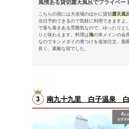
風情ある貸切露天風呂でプライベー
こちらの宿には大浴場のほかに貸切
露天風
当日予約できるので気軽に利用できますよ
で落ち着きある雰囲気なので、ゆったりと
りと味わえます。料理は
海
の幸メインの会
なのでキンメダイの煮つけを追加注文。脂
良く、素敵な宿でした。
南九十九里 白子温泉 
4
人
おすす