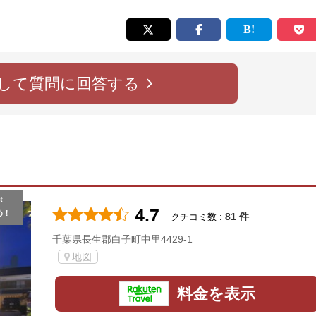
して質問に回答する
が
4.7
め！
81 件
クチコミ数 :
千葉県長生郡白子町中里4429-1
地図
料金を表示