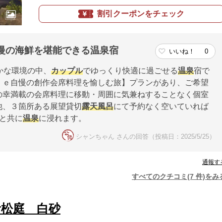
割引クーポンをチェック
慢の海鮮を堪能できる温泉宿
いいね！
0
かな環境の中、
カップル
でゆっくり快適に過ごせる
温泉
宿で
ｌｅ自慢の創作会席料理を愉しむ旅】プランがあり、ご希望
の幸満載の会席料理に移動・周囲に気兼ねすることなく個室
他、３箇所ある展望貸切
露天風呂
にて予約なく空いていれば
と共に
温泉
に浸れます。
シャンちゃん さんの回答（投稿日：2025/5/25）
通報す
すべてのクチコミ(7 件)をみ
青松庭 白砂