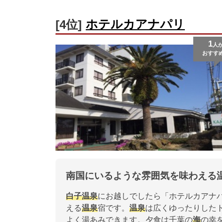
ホテルカアナパリ
[4位]
1
人
おすす
南国にいるような雰囲気を味わえる
白子温泉
にお越しでしたら「ホテルカアナ
える
温泉
宿です。
温泉
は広くゆったりした
よく湯あみできます。夕食は千葉の
海
の幸