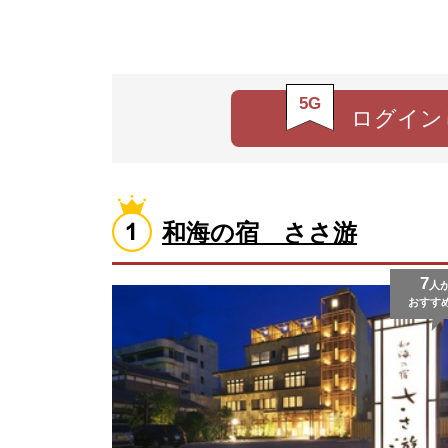
5G
ログイン
和海の宿 ささ游
7
人
おすす