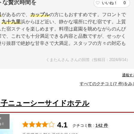
トな贅沢時間を
いいね！
0
呂
があるので、
カップル
の方にもおすすめです。フロントで
。
九十九里
浜からほど近い、静かな場所に佇む宿です。上質
した宿スティを楽しめます。料理は庭園を眺めながらのんび
席で、これでも十分満足できる内容と品数ですが、せっかく
乗り抜群で絶妙な甘辛さで大満足。スタッフの方々の対応も
くまたんさん さんの回答（投稿日：2024/8/14）
通報す
すべてのクチコミ(7 件)をみ
白子ニューシーサイドホテル
が
4.1
め！
142 件
クチコミ数 :