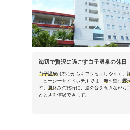
海辺で贅沢に過ごす白子温泉の休日
白子温泉
は都心からもアクセスしやすく、
ニューシーサイドホテルでは、
海
を望む
露
す。
夏
休みの旅行に、波の音を聞きながら
とときを体験できます。