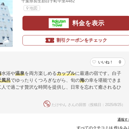
千葉県長生郡白子町中里4482
地図
料金を表示
割引クーポンをチェック
いいね！
0
海
水浴や
温泉
を両方楽しめる
カップル
に最適の宿です。白子
天風呂
でゆったりくつろぎながら、旬の
海
の幸を堪能できま
二人で過ごす贅沢な時間を提供し、日常を忘れて癒されるひ
たけやん さんの回答（投稿日：2025/8/25）
通報す
すべてのクチコミ(4 件)をみ