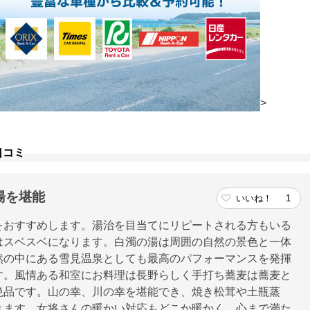
>
口コミ
湯を堪能
いいね！
1
をおすすめします。湯治を目当てにリピートされる方もいる
はスベスベになります。白濁の湯は周囲の自然の景色と一体
然の中にある雪見温泉としても最高のパフォーマンスを発揮
す。風情ある和室にお料理は長野らしく手打ち蕎麦は蕎麦と
絶品です。山の幸、川の幸を堪能でき、焼き松茸や土瓶蒸
きます。女将さんの暖かい対応もどこか暖かく、心まで満た