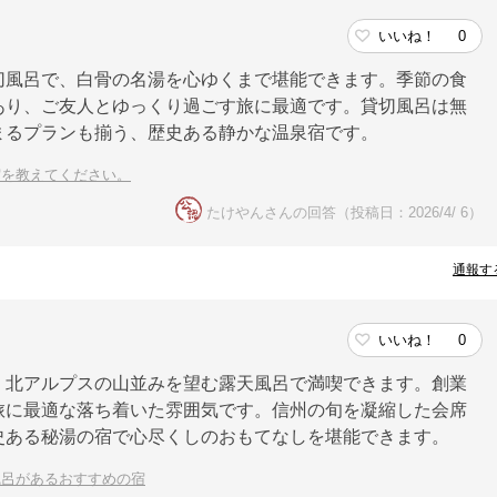
いいね！
0
切風呂で、白骨の名湯を心ゆくまで堪能できます。季節の食
あり、ご友人とゆっくり過ごす旅に最適です。貸切風呂は無
まるプランも揃う、歴史ある静かな温泉宿です。
宿を教えてください。
たけやんさんの回答（投稿日：2026/4/ 6）
通報す
いいね！
0
、北アルプスの山並みを望む露天風呂で満喫できます。創業
旅に最適な落ち着いた雰囲気です。信州の旬を凝縮した会席
史ある秘湯の宿で心尽くしのおもてなしを堪能できます。
風呂があるおすすめの宿