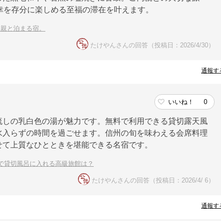
幸を存分に楽しめる至福の滞在を叶えます。
両親と泊まる宿。
たけやんさんの回答（投稿日：2026/4/30）
通報す
いいね！
0
流しの乳白色の湯が魅力です。無料で利用できる貸切露天風
水入らずの時間を過ごせます。信州の旬を味わえる会席料理
せて上質なひとときを堪能できる名宿です。
で貸切風呂に入れる高級旅館は？
たけやんさんの回答（投稿日：2026/4/ 6）
通報す