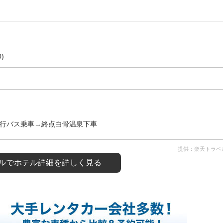
)
泉行バス乗車→終点白骨温泉下車
提供：楽天トラベ
ルで
ホテル詳細を詳しく見る