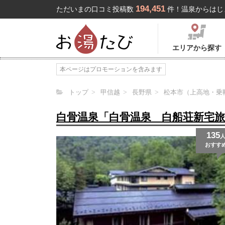
194,451
ただいまの口コミ投稿数
件！温泉からはじ
エリアから探す
本ページはプロモーションを含みます
トップ
甲信越
長野県
松本市（上高地・乗
白骨温泉「白骨温泉 白船荘新宅
135
おすす