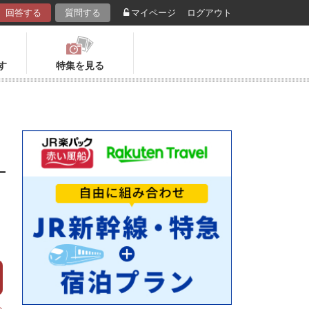
回答する
質問する
マイページ
ログアウト
す
特集を見る