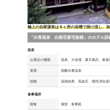
極上の自家源泉は８ヶ所の浴槽で掛け流し、加
「白骨温泉 白船荘新宅旅館」のホテル詳
温泉
お風呂の種類
温泉、大浴場、露天風呂、家族
泉質
炭酸水素塩泉
効能
温熱効果、高血圧、慢性消化器
食事場所
朝食
個室、食事処