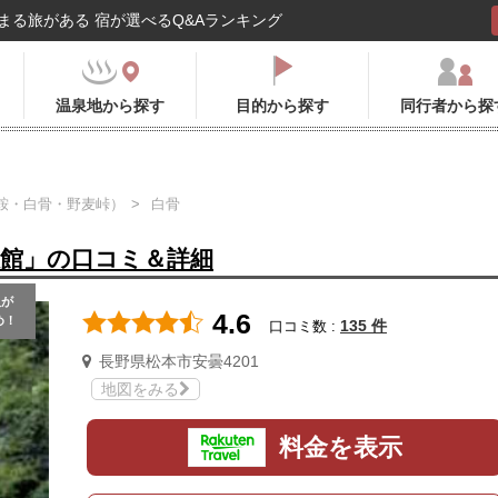
まる旅がある 宿が選べるQ&Aランキング
温泉地から探す
目的から探す
同行者から探
鞍・白骨・野麦峠）
白骨
旅館」の口コミ＆詳細
人
が
4.6
め！
135 件
口コミ数 :
長野県松本市安曇4201
地図をみる
料金を表示