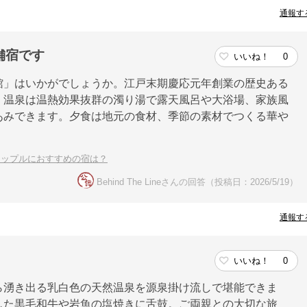
通報す
舗宿です
いいね！
0
館」はいかがでしょうか。江戸末期慶応元年創業の歴史ある
。温泉は温熱効果抜群の濁り湯で露天風呂や大浴場、家族風
あみできます。夕食は地元の食材、季節の素材でつくる華や
カップルにおすすめの宿は？
Behind The Lineさんの回答（投稿日：2026/5/19）
通報す
いいね！
0
ら湧き出る乳白色の天然温泉を源泉掛け流しで堪能できま
した黒毛和牛や岩魚の塩焼きに舌鼓。ご両親との大切な旅