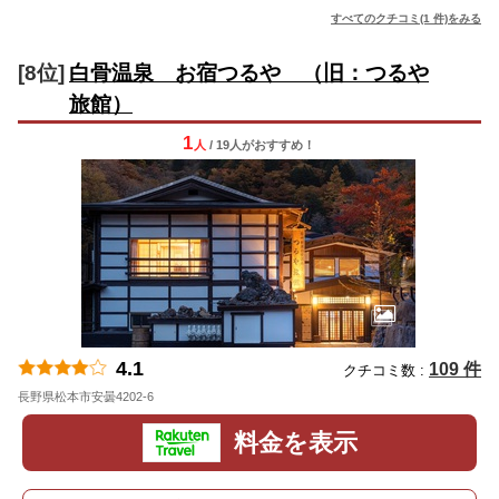
すべてのクチコミ(1 件)をみる
[8位]
白骨温泉 お宿つるや （旧：つるや
旅館）
1
人
/ 19人
が
おすすめ！
4.1
109 件
クチコミ数 :
長野県松本市安曇4202-6
地図
料金を表示