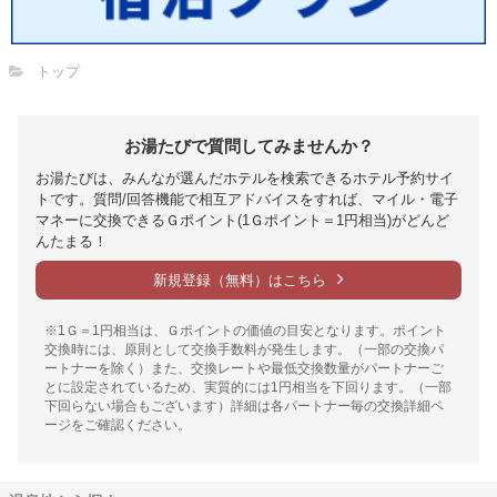
トップ
お湯たびで質問してみませんか？
お湯たびは、みんなが選んだホテルを検索できるホテル予約サイ
トです。質問/回答機能で相互アドバイスをすれば、マイル・電子
マネーに交換できるＧポイント(1Ｇポイント＝1円相当)がどんど
んたまる！
新規登録（無料）はこちら
※1Ｇ＝1円相当は、Ｇポイントの価値の目安となります。ポイント
交換時には、原則として交換手数料が発生します。（一部の交換パ
ートナーを除く）また、交換レートや最低交換数量がパートナーご
とに設定されているため、実質的には1円相当を下回ります。（一部
下回らない場合もございます）詳細は各パートナー毎の交換詳細ペ
ージをご確認ください。