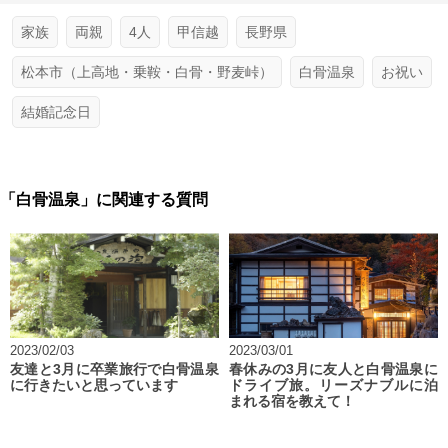
家族
両親
4人
甲信越
長野県
松本市（上高地・乗鞍・白骨・野麦峠）
白骨温泉
お祝い
結婚記念日
「白骨温泉」に関連する質問
2023/02/03
2023/03/01
友達と3月に卒業旅行で白骨温泉
春休みの3月に友人と白骨温泉に
に行きたいと思っています
ドライブ旅。リーズナブルに泊
まれる宿を教えて！