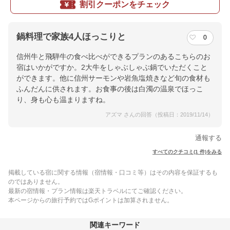
割引クーポンをチェック
鍋料理で家族4人ほっこりと
0
信州牛と飛騨牛の食べ比べができるプランのあるこちらのお
宿はいかがですか。2大牛をしゃぶしゃぶ鍋でいただくこと
ができます。他に信州サーモンや岩魚塩焼きなど旬の食材も
ふんだんに供されます。お食事の後は白濁の温泉でほっこ
り、身も心も温まりますね。
アズマ さんの回答（投稿日：2019/11/14）
通報する
すべてのクチコミ(1 件)をみる
掲載している宿に関する情報（宿情報・口コミ等）はその内容を保証するも
のではありません。
最新の宿情報・プラン情報は楽天トラベルにてご確認ください。
本ページからの旅行予約ではGポイントは加算されません。
関連キーワード