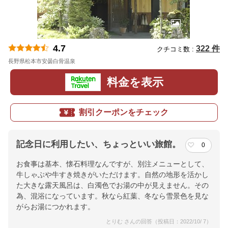
4.7
322 件
クチコミ数 :
長野県松本市安曇白骨温泉
地図
料金を表示
割引クーポンをチェック
記念日に利用したい、ちょっといい旅館。
0
お食事は基本、懐石料理なんですが、別注メニューとして、
牛しゃぶや牛すき焼きがいただけます。自然の地形を活かし
た大きな露天風呂は、白濁色でお湯の中が見えません。その
為、混浴になっています。秋なら紅葉、冬なら雪景色を見な
がらお湯につかれます。
とりむ さんの回答（投稿日：2022/10/ 7）