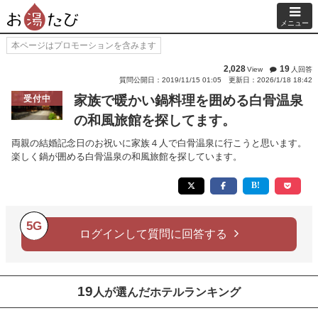
メニュー
本ページはプロモーションを含みます
2,028
19
View
人回答
質問公開日：2019/11/15 01:05
更新日：2026/1/18 18:42
家族で暖かい鍋料理を囲める白骨温泉
受付中
の和風旅館を探してます。
両親の結婚記念日のお祝いに家族４人で白骨温泉に行こうと思います。
楽しく鍋が囲める白骨温泉の和風旅館を探しています。
5G
ログインして質問に回答する
19
人が選んだホテルランキング