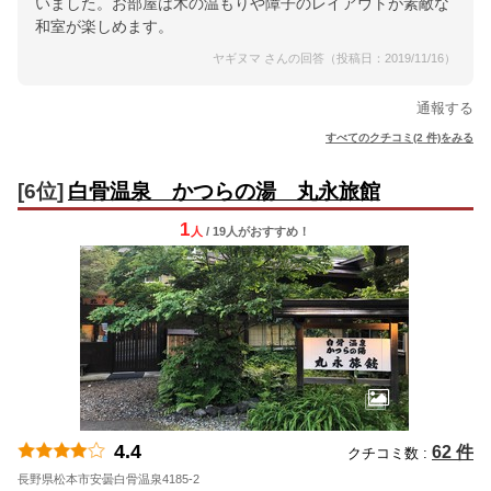
いました。お部屋は木の温もりや障子のレイアウトが素敵な
和室が楽しめます。
ヤギヌマ さんの回答（投稿日：2019/11/16）
通報する
すべてのクチコミ(2 件)をみる
[6位]
白骨温泉 かつらの湯 丸永旅館
1
人
/ 19人
が
おすすめ！
4.4
62 件
クチコミ数 :
長野県松本市安曇白骨温泉4185-2
地図