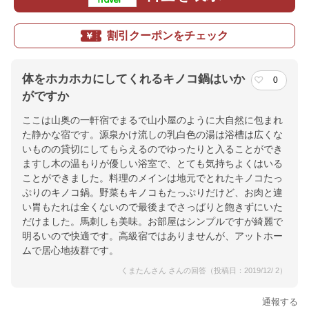
割引クーポンをチェック
体をホカホカにしてくれるキノコ鍋はいか
0
がですか
ここは山奥の一軒宿でまるで山小屋のように大自然に包まれ
た静かな宿です。源泉かけ流しの乳白色の湯は浴槽は広くな
いものの貸切にしてもらえるのでゆったりと入ることができ
ますし木の温もりが優しい浴室で、とても気持ちよくはいる
ことができました。料理のメインは地元でとれたキノコたっ
ぷりのキノコ鍋。野菜もキノコもたっぷりだけど、お肉と違
い胃もたれは全くないので最後までさっぱりと飽きずにいた
だけました。馬刺しも美味。お部屋はシンプルですが綺麗で
明るいので快適です。高級宿ではありませんが、アットホー
ムで居心地抜群です。
くまたんさん さんの回答（投稿日：2019/12/ 2）
通報する