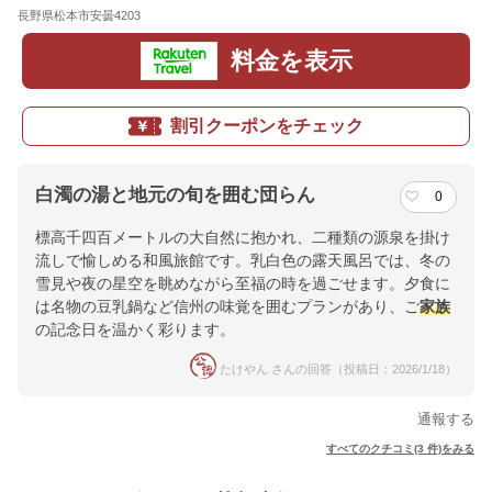
長野県松本市安曇4203
地図
料金を表示
割引クーポンをチェック
白濁の湯と地元の旬を囲む団らん
0
標高千四百メートルの大自然に抱かれ、二種類の源泉を掛け
流しで愉しめる和風旅館です。乳白色の露天風呂では、冬の
雪見や夜の星空を眺めながら至福の時を過ごせます。夕食に
は名物の豆乳鍋など信州の味覚を囲むプランがあり、ご
家族
の記念日を温かく彩ります。
たけやん さんの回答（投稿日：2026/1/18）
通報する
すべてのクチコミ(3 件)をみる