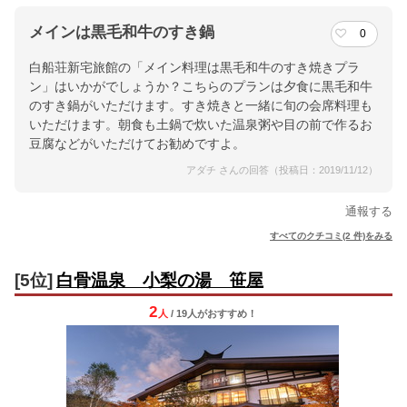
メインは黒毛和牛のすき鍋
0
白船荘新宅旅館の「メイン料理は黒毛和牛のすき焼きプラ
ン」はいかがでしょうか？こちらのプランは夕食に黒毛和牛
のすき鍋がいただけます。すき焼きと一緒に旬の会席料理も
いただけます。朝食も土鍋で炊いた温泉粥や目の前で作るお
豆腐などがいただけてお勧めですよ。
アダチ さんの回答（投稿日：2019/11/12）
通報する
すべてのクチコミ(2 件)をみる
[5位]
白骨温泉 小梨の湯 笹屋
2
人
/ 19人
が
おすすめ！