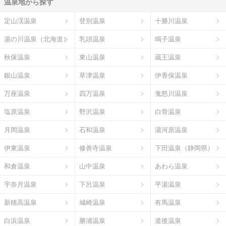
温泉地から探す
定山渓温泉
登別温泉
十勝川温泉
湯の川温泉（北海道）
乳頭温泉
鳴子温泉
秋保温泉
東山温泉
蔵王温泉
銀山温泉
草津温泉
伊香保温泉
万座温泉
四万温泉
鬼怒川温泉
塩原温泉
野沢温泉
白骨温泉
月岡温泉
石和温泉
湯河原温泉
伊東温泉
修善寺温泉
下田温泉（静岡県）
和倉温泉
山中温泉
あわら温泉
宇奈月温泉
下呂温泉
平湯温泉
新穂高温泉
城崎温泉
有馬温泉
白浜温泉
勝浦温泉
道後温泉