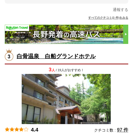
通報する
すべてのクチコミ(3 件)をみる
白骨温泉 白船グランドホテル
3
人
/ 19人
が
おすすめ！
4.4
97 件
クチコミ数 :