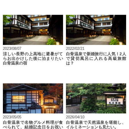
2023/08/07
2022/02/21
涼しい長野の上高地に避暑がて
白骨温泉で新婚旅行に人気！2人
らお出かけした後に泊まりたい
で貸切風呂に入れる高級旅館
白骨温泉の宿
は？
2023/05/05
2026/04/10
白骨温泉で名物グルメ料理が食
白骨温泉で天然温泉を堪能し、
べられて、結婚記念日をお祝い
イルミネーションも見たい。