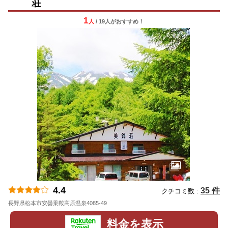
荘
1
人
/ 19人
が
おすすめ！
4.4
35 件
クチコミ数 :
長野県松本市安曇乗鞍高原温泉4085-49
地図
料金を表示