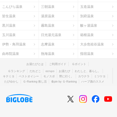
こんぴら温泉
三朝温泉
玉造温泉
皆生温泉
湯原温泉
別府温泉
黒川温泉
霧島温泉
酸ヶ湯温泉
玉川温泉
日光湯元温泉
箱根温泉
伊勢・鳥羽温泉
志摩温泉
大歩危祖谷温泉
由布院温泉
熱海温泉
指宿温泉
お湯たびとは
ご利用ガイド
Ｇポイント
Ｇランキング
だれどこ
ocruyo
お湯たび
わたしと、暮らし。
キテミヨ
ベストオイシー
モノスポ
野に行く。
カウナラ
ミツケヨ
たびゆかし
Ｇ-Ranking 推し活
食pin by Ｇ-Ranking
ハーブ酒のススメ