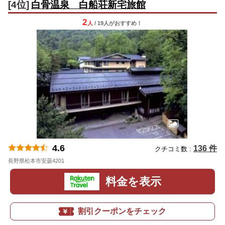
[4位]
白骨温泉 白船荘新宅旅館
2
人
/ 19人
が
おすすめ！
4.6
136 件
クチコミ数 :
長野県松本市安曇4201
地図
料金を表示
割引クーポンをチェック