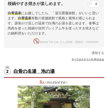
桜鍋やすき焼きが楽しめます。
0
白骨温泉
にお越しでしたら、「湯元齋藤旅館」がいいと思い
ます。
白骨温泉
有数の老舗旅館で風格と風情が感じられま
す。源泉かけ流しの温泉で白濁のお湯を楽しめます。食事は
馬肉を使った桜鍋や信州プレミアム牛を使ったすき焼きなど
の鍋料理をいただけます。
Behind The Line さんの回答（投稿日：2020/4/29）
通報する
すべてのクチコミ(6 件)をみる
白骨の名湯 泡の湯
3
人
/ 19人
が
おすすめ！