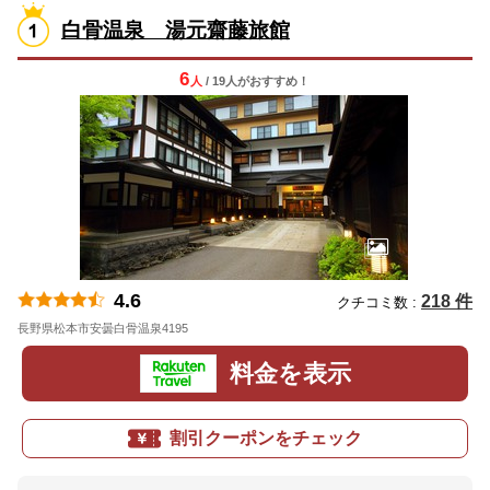
白骨温泉 湯元齋藤旅館
6
人
/ 19人
が
おすすめ！
4.6
218 件
クチコミ数 :
長野県松本市安曇白骨温泉4195
地図
料金を表示
割引クーポンをチェック