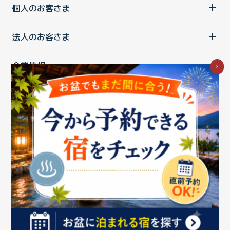
個人のお客さま
法人のお客さま
企業情報
×
ご利用中の方
お問い合わせ
消費税の表示
ウェブアクセシビリティの取り組み
個人情報保護ポリシー
プライバシーポータル
Cookieポリシー
特定商取引法に基づく表記
情報セキュリティ基本方針
商標について
BIGLOBEトップ
Copyright ©BIGLOBE Inc.
2026.
All rights reserved.