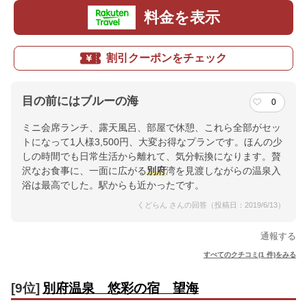
料金を表示
割引クーポンをチェック
目の前にはブルーの海
0
ミニ会席ランチ、露天風呂、部屋で休憩、これら全部がセッ
トになって1人様3,500円、大変お得なプランです。ほんの少
しの時間でも日常生活から離れて、気分転換になります。贅
沢なお食事に、一面に広がる
別府
湾を見渡しながらの温泉入
浴は最高でした。駅からも近かったです。
くどらん さんの回答（投稿日：2019/6/13）
通報する
すべてのクチコミ(1 件)をみる
[9位]
別府温泉 悠彩の宿 望海