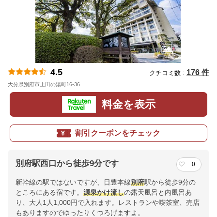
4.5
176 件
クチコミ数 :
大分県別府市上田の湯町16-36
地図
料金を表示
割引クーポンをチェック
別府駅西口から徒歩9分です
0
新幹線の駅ではないですが、日豊本線
別府
駅から徒歩9分の
ところにある宿です。
源泉かけ流し
の露天風呂と内風呂あ
り、大人1人1,000円で入れます。レストランや喫茶室、売店
もありますのでゆったりくつろげますよ。