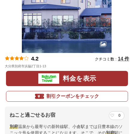
4.2
14 件
クチコミ数 :
大分県別府市浜脇2丁目1-13
地図
料金を表示
割引クーポンをチェック
ねこと過ごせるお宿
0
別府
温泉から最寄りの新幹線駅、小倉駅までは日豊本線のソ
ニック号を使用することになります。そこで、その
別府
駅に