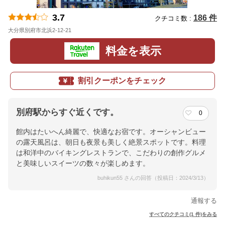
3.7
186 件
クチコミ数 :
大分県別府市北浜2-12-21
地図
料金を表示
割引クーポンをチェック
別府駅からすぐ近くです。
0
館内はたいへん綺麗で、快適なお宿です。オーシャンビュー
の露天風呂は、朝日も夜景も美しく絶景スポットです。料理
は和洋中のバイキングレストランで、こだわりの創作グルメ
と美味しいスイーツの数々が楽しめます。
buhikun55 さんの回答（投稿日：2024/3/13）
通報する
すべてのクチコミ(1 件)をみる