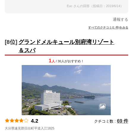
Euc さんの回答（投稿日：2019/6/14）
通報する
すべてのクチコミ(1 件)をみる
[8位]
グランドメルキュール別府湾リゾート
＆スパ
1
人
/ 30人
が
おすすめ！
4.2
69 件
クチコミ数 :
大分県速見郡日出町平道入江1825
地図