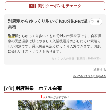
割引クーポンをチェック
別府駅からゆっくり歩いても10分以内の温
0
泉宿
別府
駅からゆっくり歩いても10分以内の温泉宿です。自家源
泉の天然温泉は肌にやさしく入浴後湯冷めがしにくい素晴ら
しいお湯です。露天風呂も広くゆっくり入浴できます。お肌
に優しいミストサウナもあります。
たすく さんの回答（投稿日：2020/9/20）
通報する
すべてのクチコミ(2 件)をみる
[7位]
別府温泉 ホテル白菊
1
人
/ 30人
が
おすすめ！