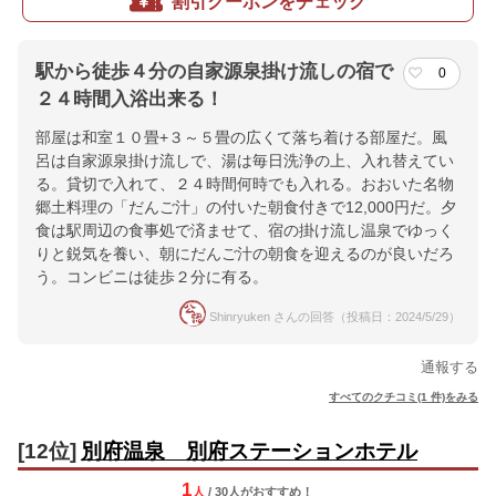
割引クーポンをチェック
駅から徒歩４分の自家源泉掛け流しの宿で
0
２４時間入浴出来る！
部屋は和室１０畳+３～５畳の広くて落ち着ける部屋だ。風
呂は自家源泉掛け流しで、湯は毎日洗浄の上、入れ替えてい
る。貸切で入れて、２４時間何時でも入れる。おおいた名物
郷土料理の「だんご汁」の付いた朝食付きで12,000円だ。夕
食は駅周辺の食事処で済ませて、宿の掛け流し温泉でゆっく
りと鋭気を養い、朝にだんご汁の朝食を迎えるのが良いだろ
う。コンビニは徒歩２分に有る。
Shinryuken さんの回答（投稿日：2024/5/29）
通報する
すべてのクチコミ(1 件)をみる
[12位]
別府温泉 別府ステーションホテル
1
人
/ 30人
が
おすすめ！