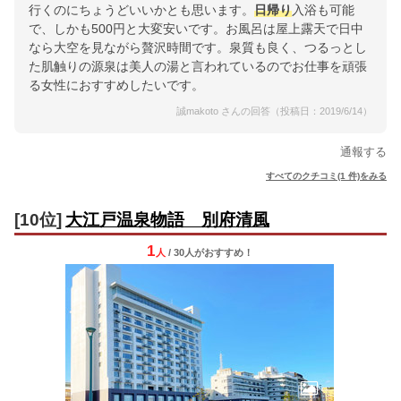
行くのにちょうどいいかとも思います。
日帰り
入浴も可能
で、しかも500円と大変安いです。お風呂は屋上露天で日中
なら大空を見ながら贅沢時間です。泉質も良く、つるっとし
た肌触りの源泉は美人の湯と言われているのでお仕事を頑張
る女性におすすめしたいです。
誠makoto さんの回答（投稿日：2019/6/14）
通報する
すべてのクチコミ(1 件)をみる
[10位]
大江戸温泉物語 別府清風
1
人
/ 30人
が
おすすめ！