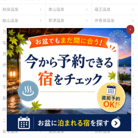
秋保温泉
東山温泉
蔵王温泉
銀山温泉
草津温泉
伊香保温泉
×
万座温泉
四万温泉
鬼怒川温泉
塩原温泉
野沢温泉
白骨温泉
月岡温泉
石和温泉
湯河原温泉
伊東温泉
修善寺温泉
下田温泉（静岡県）
和倉温泉
山中温泉
あわら温泉
宇奈月温泉
下呂温泉
平湯温泉
新穂高温泉
城崎温泉
有馬温泉
白浜温泉
勝浦温泉
道後温泉
こんぴら温泉
三朝温泉
玉造温泉
皆生温泉
湯原温泉
別府温泉