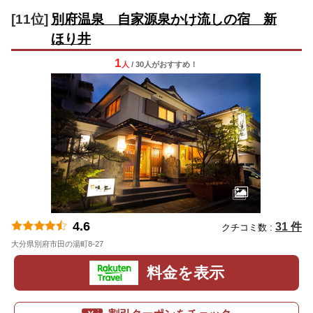
[11位]
別府温泉 自家源泉かけ流しの宿 新
ほり井
1
人
/ 30人
が
おすすめ！
4.6
31 件
クチコミ数 :
大分県別府市田の湯町8-27
地図
料金を表示