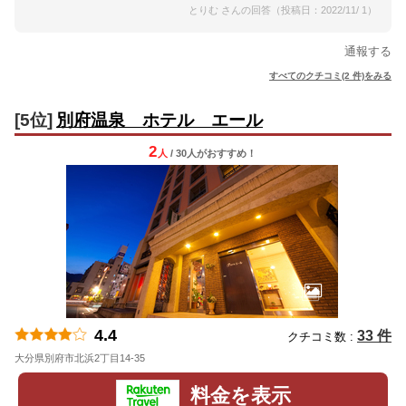
とりむ さんの回答（投稿日：2022/11/ 1）
通報する
すべてのクチコミ(2 件)をみる
[5位]
別府温泉 ホテル エール
2
人
/ 30人
が
おすすめ！
4.4
33 件
クチコミ数 :
大分県別府市北浜2丁目14-35
地図
料金を表示