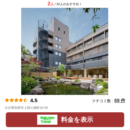
2
人
/ 30人
が
おすすめ！
4.5
69 件
クチコミ数 :
大分県別府市上田の湯町16-50
地図
料金を表示