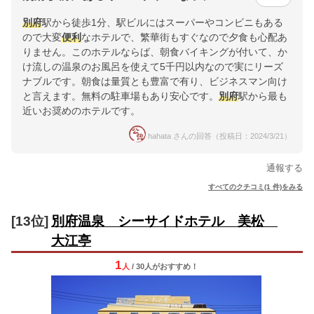
別府
駅から徒歩1分、駅ビルにはスーパーやコンビニもある
ので大変
便利
なホテルで、繁華街もすぐなので夕食も心配あ
りません。このホテルならば、朝食バイキングが付いて、か
け流しの温泉のお風呂を使えて5千円以内なので実にリーズ
ナブルです。朝食は量質とも豊富で有り、ビジネスマン向け
と言えます。無料の駐車場もあり安心です。
別府
駅から最も
近いお奨めのホテルです。
hahata さんの回答（投稿日：2024/3/21）
通報する
すべてのクチコミ(1 件)をみる
[13位]
別府温泉 シーサイドホテル 美松
大江亭
1
人
/ 30人
が
おすすめ！