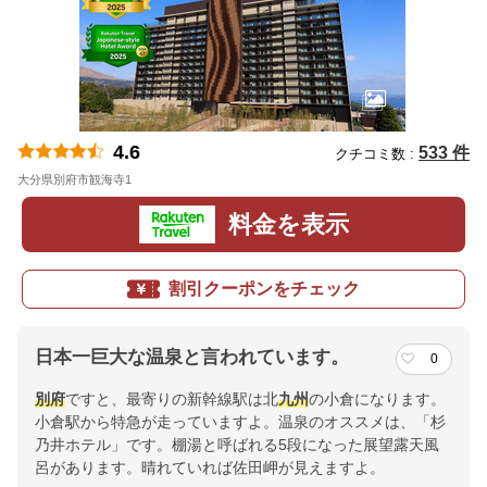
4.6
533 件
クチコミ数 :
大分県別府市観海寺1
地図
料金を表示
割引クーポンをチェック
日本一巨大な温泉と言われています。
0
別府
ですと、最寄りの新幹線駅は北
九州
の小倉になります。
小倉駅から特急が走っていますよ。温泉のオススメは、「杉
乃井ホテル」です。棚湯と呼ばれる5段になった展望露天風
呂があります。晴れていれば佐田岬が見えますよ。