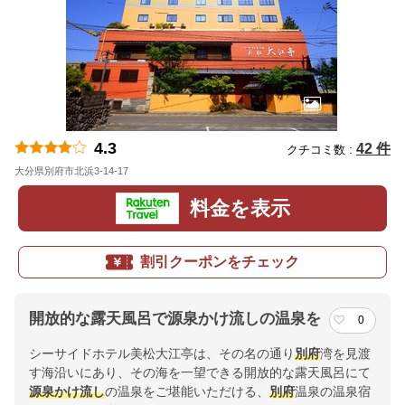
4.3
42 件
クチコミ数 :
大分県別府市北浜3-14-17
地図
料金を表示
割引クーポンをチェック
開放的な露天風呂で源泉かけ流しの温泉を
0
シーサイドホテル美松大江亭は、その名の通り
別府
湾を見渡
す海沿いにあり、その海を一望できる開放的な露天風呂にて
源泉かけ流し
の温泉をご堪能いただける、
別府
温泉の温泉宿