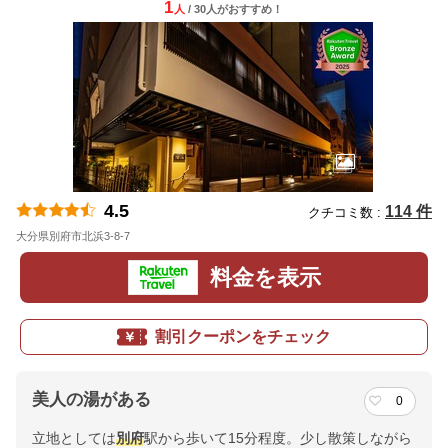
1
人
/ 30人
が
おすすめ！
4.5
114 件
クチコミ数 :
大分県別府市北浜3-8-7
地図
料金を表示
割引クーポンをチェック
美人の湯がある
0
立地としては
別府
駅から歩いて15分程度。少し散策しながら