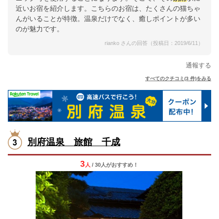
近いお宿を紹介します。こちらのお宿は、たくさんの猫ちゃ
んがいることが特徴。温泉だけでなく、癒しポイントが多い
のが魅力です。
rianko さんの回答（投稿日：2019/6/11）
通報する
すべてのクチコミ(3 件)をみる
別府温泉 旅館 千成
3
人
/ 30人
が
おすすめ！