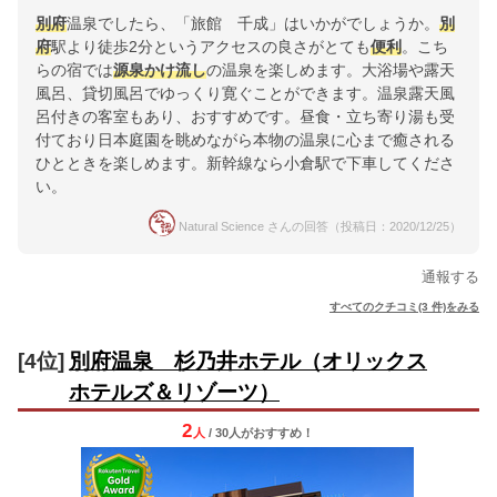
別府
温泉でしたら、「旅館 千成」はいかがでしょうか。
別
府
駅より徒歩2分というアクセスの良さがとても
便利
。こち
らの宿では
源泉かけ流し
の温泉を楽しめます。大浴場や露天
風呂、貸切風呂でゆっくり寛ぐことができます。温泉露天風
呂付きの客室もあり、おすすめです。昼食・立ち寄り湯も受
付ており日本庭園を眺めながら本物の温泉に心まで癒される
ひとときを楽しめます。新幹線なら小倉駅で下車してくださ
い。
Natural Science さんの回答（投稿日：2020/12/25）
通報する
すべてのクチコミ(3 件)をみる
[4位]
別府温泉 杉乃井ホテル（オリックス
ホテルズ＆リゾーツ）
2
人
/ 30人
が
おすすめ！