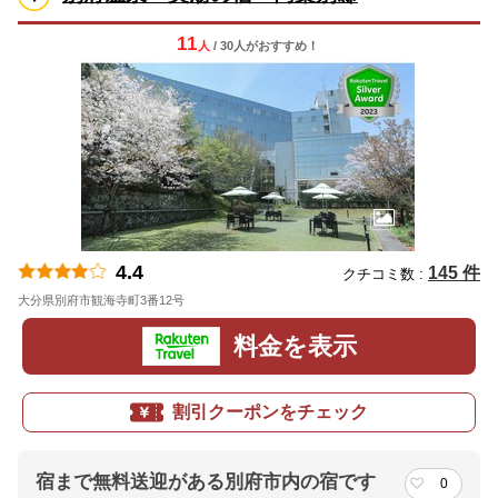
11
人
/ 30人
が
おすすめ！
4.4
145 件
クチコミ数 :
大分県別府市観海寺町3番12号
地図
料金を表示
割引クーポンをチェック
宿まで無料送迎がある別府市内の宿です
0