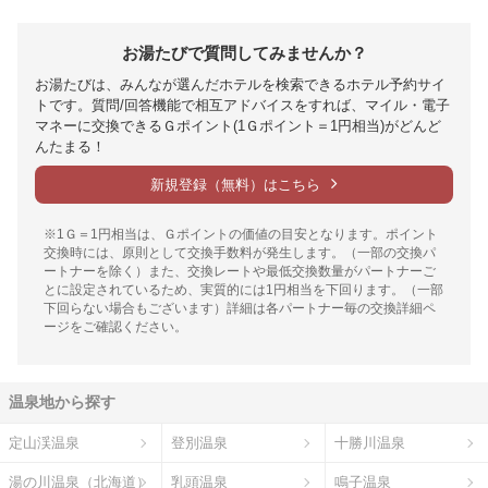
お湯たびで質問してみませんか？
お湯たびは、みんなが選んだホテルを検索できるホテル予約サイ
トです。質問/回答機能で相互アドバイスをすれば、マイル・電子
マネーに交換できるＧポイント(1Ｇポイント＝1円相当)がどんど
んたまる！
新規登録（無料）はこちら
※1Ｇ＝1円相当は、Ｇポイントの価値の目安となります。ポイント
交換時には、原則として交換手数料が発生します。（一部の交換パ
ートナーを除く）また、交換レートや最低交換数量がパートナーご
とに設定されているため、実質的には1円相当を下回ります。（一部
下回らない場合もございます）詳細は各パートナー毎の交換詳細ペ
ージをご確認ください。
温泉地から探す
定山渓温泉
登別温泉
十勝川温泉
湯の川温泉（北海道）
乳頭温泉
鳴子温泉