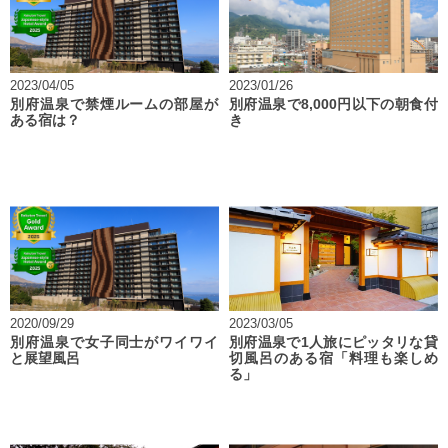
2023/04/05
2023/01/26
別府温泉で禁煙ルームの部屋が
別府温泉で8,000円以下の朝食付
ある宿は？
き
2020/09/29
2023/03/05
別府温泉で女子同士がワイワイ
別府温泉で1人旅にピッタリな貸
と展望風呂
切風呂のある宿「料理も楽しめ
る」