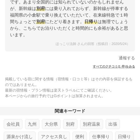
です。あまり全国的には知られていないのかもしれません
が、新幹線は
別府
には乗り入れておらず、新幹線が停車する
福岡県の小倉駅で乗り換えていただいて、在来線特急で１時
間ちょっとで
別府
にたどり着きます。
日帰り
は無理でしょう
から、こちらでお泊りいただくと時間的にも余裕があると思
います。
ほっこり法師 さんの回答（投稿日：2020/5/24）
通報する
すべてのクチコミ(1 件)をみる
掲載している宿に関する情報（宿情報・口コミ等）はその内容を保証するも
のではありません。
最新の宿情報・プラン情報は楽天トラベルにてご確認ください。
本ページからの旅行予約ではGポイントは加算されません。
関連キーワード
会社員
九州
大分県
別府
別府温泉
出張
源泉かけ流し
アクセス良し
便利
仕事帰り
日帰り