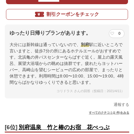
割引クーポンをチェック
ゆったり日帰りプランがあります。
0
大分には新幹線は通っていないので、
別府
駅に近いところで
言いますと、徒歩7分の所にあるホテルエールがおすすめで
す。北浜亀の井バスセンターならばすぐ近く。屋上の露天風
呂、展望大浴場からの眺めは抜群です。疲れたらヨットハー
バー、高崎山を望むシービューの広めの部屋で、まったりと
休憩できます。利用時間は8:00〜10:00、15:00〜19:00。4時
間ならばかなりゆっくりできると思います。
コリドラス さんの回答（投稿日：2021/4/11）
通報する
すべてのクチコミ(2 件)をみる
[6位]
別府温泉 竹と椿のお宿 花べっぷ