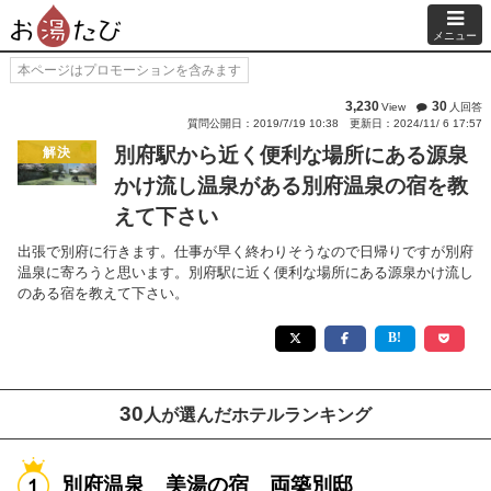
メニュー
本ページはプロモーションを含みます
3,230
30
View
人回答
質問公開日：2019/7/19 10:38
更新日：2024/11/ 6 17:57
別府駅から近く便利な場所にある源泉
解決
かけ流し温泉がある別府温泉の宿を教
えて下さい
出張で別府に行きます。仕事が早く終わりそうなので日帰りですが別府
温泉に寄ろうと思います。別府駅に近く便利な場所にある源泉かけ流し
のある宿を教えて下さい。
30
人が選んだホテルランキング
別府温泉 美湯の宿 両築別邸