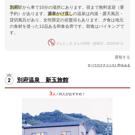
別府
駅から車で10分の場所にあります。宿まで無料送迎（要
予約）があります。
源泉かけ流し
の温泉は内湯・露天風呂・
貸切風呂があり、女性限定の岩盤浴もあります。夕食は地元
の食材を使った12品ある和食会席です。朝食はバイキングで
す。
ずんたこす さんの回答（投稿日：2024/10/ 3）
通報する
すべてのクチコミ(11 件)をみる
別府温泉 新玉旅館
3
人
/ 30人
が
おすすめ！