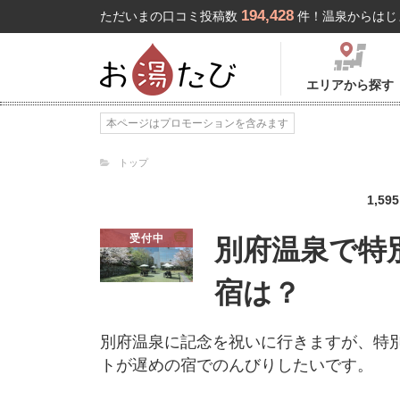
194,428
ただいまの口コミ投稿数
件！温泉からはじ
エリアから探す
本ページはプロモーションを含みます
トップ
1,595
受付中
別府温泉で特
宿は？
別府温泉に記念を祝いに行きますが、特
トが遅めの宿でのんびりしたいです。