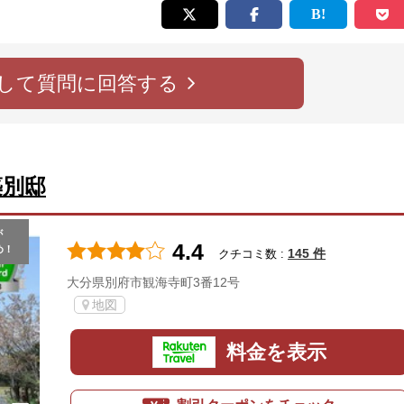
して質問に回答する
築別邸
が
4.4
め！
145 件
クチコミ数 :
大分県別府市観海寺町3番12号
地図
料金を表示