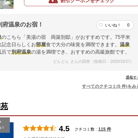
割引クーポンをチェック
別府温泉のお宿！
いいね！
0
泉
のこちら「美湯の宿 両築別邸」がおすすめです。75平米
は記念日らしくお
部屋
食で大分の味覚を満喫できます。
温泉
風呂で
別府
温泉
の湯を満喫でき、おすすめの高級旅館です。
どんどん さんの回答（投稿日：2020/10/27）
通報す
すべてのクチコミ(5 件)をみ
和苑
が
4.5
め！
115 件
クチコミ数 :