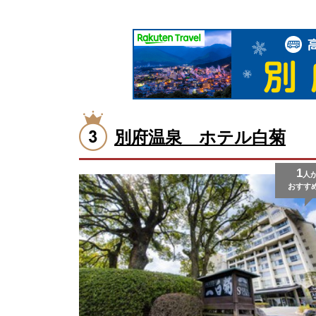
別府温泉 ホテル白菊
1
人
おすす