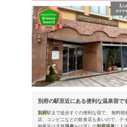
1
人
おすす
別府の駅至近にある便利な温泉宿で
別府
駅まで徒歩すぐの便利な宿で、 無料
店、コンビニなどの飲食店も多いので、テ
御風呂は天然
温泉
かけ流しの
別府
温泉
に入