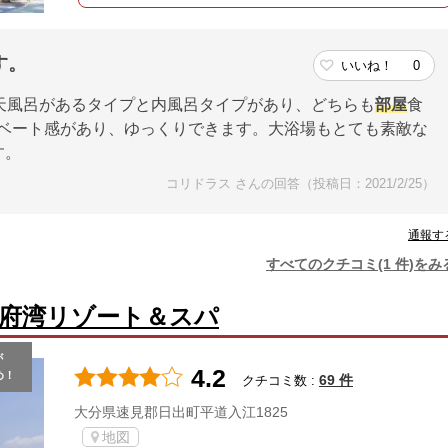
す。
いいね！
0
天風呂があるタイプと内風呂タイプがあり、どちらも
部屋
食
イベート感があり、ゆっくりできます。大浴場もとても素敵な
す。
コリドラス さんの回答（投稿日：2021/2/25）
通報す
すべてのクチコミ(1 件)をみ
府湾リゾート＆スパ
が
4.2
め！
69 件
クチコミ数 :
大分県速見郡日出町平道入江1825
地図