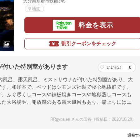
大分県別府市鉄輪345
地図
料金を表示
割引クーポンをチェック
が付いた特別室があります
いいね！
0
内風呂、露天風呂、ミストサウナが付いた特別室があり、大
です。和洋室で、ベッドはシモンズ社製で寝心地抜群です。
が、ふぐ尽くしコースや鉄板焼きコースや地獄蒸しコースも
した大浴場や、開放感のある露天風呂もあり、湯上りにはエ
RRgypsies さんの回答（投稿日：2020/10/28）
通報す