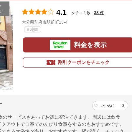
が
4.1
め！
38 件
クチコミ数 :
大分県別府市駅前町13-4
地図
料金を表示
割引クーポンをチェック
す
いいね！
0
朝食のサービスもあってお徳に宿泊できます。周辺には飲食
イクアウトで自室でのんびり食事をするのもおすすめです。
浴できる大浴場があり、おすすめです。駅が近く、チェック