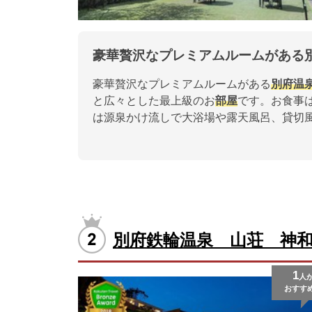
豪華贅沢なプレミアムルームがある
豪華贅沢なプレミアムルームがある
別府
温
と広々とした最上級のお
部屋
です。お食事
は源泉かけ流しで大浴場や露天風呂、貸切
別府鉄輪温泉 山荘 神
1
人
おすす