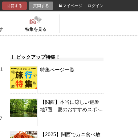
回答する
質問する
マイページ
ログイン
す
特集を見る
ピックアップ特集！
11
特集ページ一覧
【関西】本当に涼しい避暑
地7選 夏のおすすめスポッ
ト＆温泉宿
ウ
【2025】関西でカニ食べ放