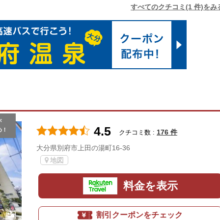
すべてのクチコミ(1 件)をみ
が
4.5
め！
176 件
クチコミ数 :
大分県別府市上田の湯町16-36
地図
料金を表示
割引クーポンをチェック