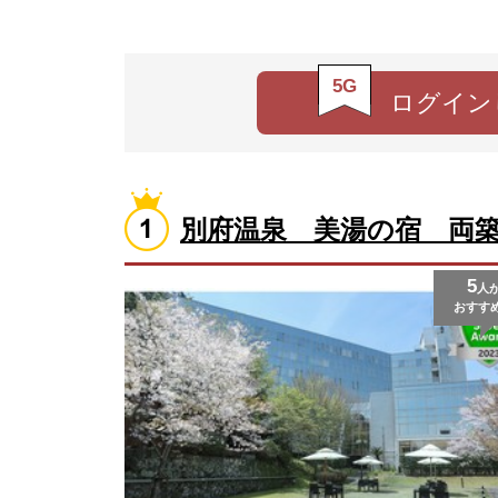
5G
ログイン
別府温泉 美湯の宿 両
5
人
おすす