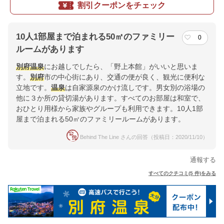
割引クーポンをチェック
10人1部屋まで泊まれる50㎡のファミリー
0
ルームがあります
別府
温泉
にお越しでしたら、「野上本館」がいいと思いま
す。
別府
市の中心街にあり、交通の便が良く、観光に便利な
立地です。
温泉
は自家源泉のかけ流しです。男女別の浴場の
他に３か所の貸切湯があります。すべてのお部屋は和室で、
おひとり用様から家族やグループも利用できます。10人1部
屋まで泊まれる50㎡のファミリールームがあります。
Behind The Line さんの回答（投稿日：2020/11/10）
通報する
すべてのクチコミ(5 件)をみる