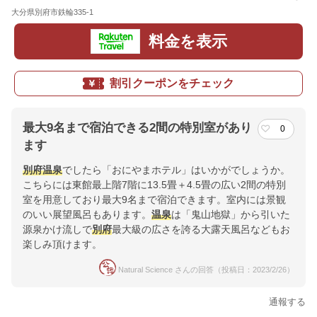
大分県別府市鉄輪335-1
地図
料金を表示
割引クーポンをチェック
最大9名まで宿泊できる2間の特別室があり
0
ます
別府
温泉
でしたら「おにやまホテル」はいかがでしょうか。
こちらには東館最上階7階に13.5畳＋4.5畳の広い2間の特別
室を用意しており最大9名まで宿泊できます。室内には景観
のいい展望風呂もあります。
温泉
は「鬼山地獄」から引いた
源泉かけ流しで
別府
最大級の広さを誇る大露天風呂などもお
楽しみ頂けます。
Natural Science さんの回答（投稿日：2023/2/26）
通報する