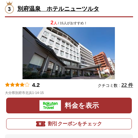
別府温泉 ホテルニューツルタ
2
人
/ 15人
が
おすすめ！
4.2
22 件
クチコミ数 :
大分県別府市北浜1-14-15
地図
料金を表示
割引クーポンをチェック