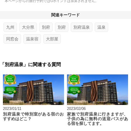
本ページからの旅行予約ではGポイントは加算されません。
関連キーワード
九州
大分県
別府
別府
別府温泉
温泉
同窓会
温泉宿
大部屋
「別府温泉」に関連する質問
2023/01/11
2023/02/06
別府温泉で特別室がある宿のお
家族で別府温泉に行きますが、
すすめはどこ？
子供の為に無料の送迎バスがあ
る宿を探してます。