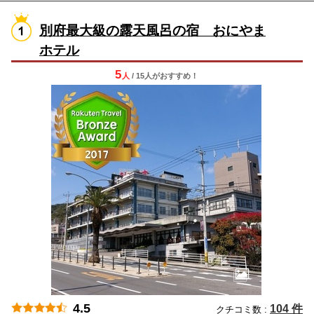
別府最大級の露天風呂の宿 おにやま
ホテル
5
人
/ 15人
が
おすすめ！
4.5
104 件
クチコミ数 :