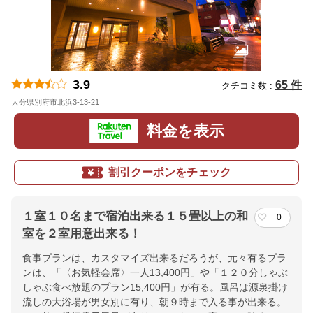
3.9
65 件
クチコミ数 :
大分県別府市北浜3-13-21
地図
料金を表示
割引クーポンをチェック
１室１０名まで宿泊出来る１５畳以上の和
0
室を２室用意出来る！
食事プランは、カスタマイズ出来るだろうが、元々有るプラ
ンは、「〈お気軽会席〉一人13,400円」や「１２０分しゃぶ
しゃぶ食べ放題のプラン15,400円」が有る。風呂は源泉掛け
流しの大浴場が男女別に有り、朝９時まで入る事が出来る。