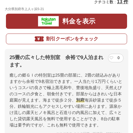
13 件
クチコミ数 :
大分県別府市上人ヶ浜5-21
地図
料金を表示
割引クーポンをチェック
25畳の広々した特別室 余裕で9人泊まれ
0
ます。
癒しの郷ＧＩの特別室は25畳の部屋に、2畳の踏込みがあり
ますから余裕で9名宿泊できます。一人当たり1万円くらいと
いうコスパの良さで極上黒毛和牛、豊後地魚盛り、天然えび
のコースの夕食と、朝食付きです。部屋からはきれいな日本
庭園が見えます。海まで徒歩２分、
別府
海浜砂湯まで徒歩５
分。鉄輪観光にもアクセスしやすい場所にあります。源泉か
け流しの露天ヒノキ風呂と石造りの内風呂に加えて、広々と
した貸切露天風呂を無料で使用することができ、8台の駐車
場は要予約ですが、これも無料で使用できます。