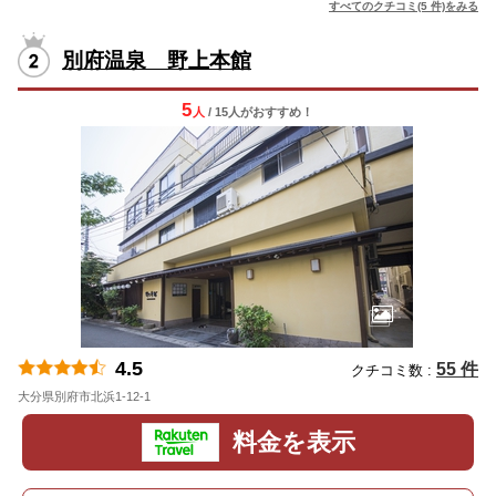
すべてのクチコミ(5 件)をみる
別府温泉 野上本館
5
人
/ 15人
が
おすすめ！
4.5
55 件
クチコミ数 :
大分県別府市北浜1-12-1
地図
料金を表示