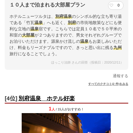
１０人まで泊まれる大部屋プラン
0
ホテルニューツルタは、
別府
温泉
のシンボル的な立ち寄り湯
である「竹瓦
温泉
」へも近く、
別府
の市街地散策などにも便
利な立地の
温泉
宿です。こちらでは定員１０名で５０平米の
和室の
大部屋
が２つありますので、男女それぞれグループで
お泊りいただけます。源泉かけ流しの
温泉
もお楽しみいただ
け、料金もリーズナブルですので、きっと思い出に残る
九州
旅行になることでしょう。
ほっこり法師 さんの回答（投稿日：2020/12/11）
通報する
すべてのクチコミ(2 件)をみる
[4位]
別府温泉 ホテル好楽
1
人
/ 15人
が
おすすめ！