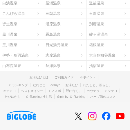
白浜温泉
勝浦温泉
道後温泉
こんぴら温泉
三朝温泉
玉造温泉
皆生温泉
湯原温泉
別府温泉
黒川温泉
霧島温泉
酸ヶ湯温泉
玉川温泉
日光湯元温泉
箱根温泉
伊勢・鳥羽温泉
志摩温泉
大歩危祖谷温泉
由布院温泉
熱海温泉
指宿温泉
お湯たびとは
ご利用ガイド
Ｇポイント
Ｇランキング
だれどこ
ocruyo
お湯たび
わたしと、暮らし。
キテミヨ
ベストオイシー
モノスポ
野に行く。
カウナラ
ミツケヨ
たびゆかし
Ｇ-Ranking 推し活
食pin by Ｇ-Ranking
ハーブ酒のススメ