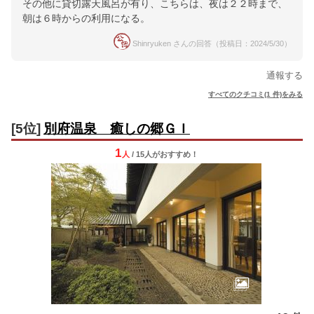
その他に貸切露天風呂が有り、こちらは、夜は２２時まで、
朝は６時からの利用になる。
Shinryuken さんの回答（投稿日：2024/5/30）
通報する
すべてのクチコミ(1 件)をみる
[5位]
別府温泉 癒しの郷ＧＩ
1
人
/ 15人
が
おすすめ！