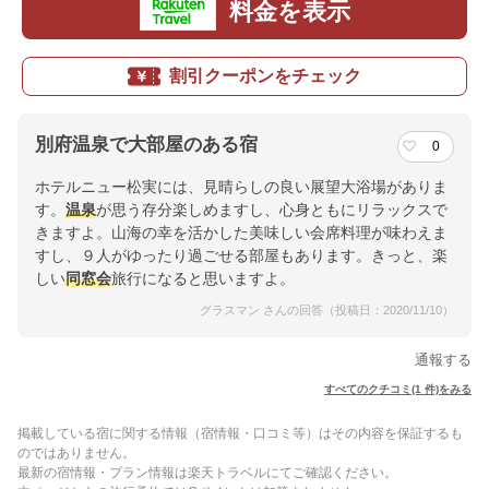
料金を表示
割引クーポンをチェック
別府温泉で大部屋のある宿
0
ホテルニュー松実には、見晴らしの良い展望大浴場がありま
す。
温泉
が思う存分楽しめますし、心身ともにリラックスで
きますよ。山海の幸を活かした美味しい会席料理が味わえま
すし、９人がゆったり過ごせる部屋もあります。きっと、楽
しい
同窓会
旅行になると思いますよ。
グラスマン さんの回答（投稿日：2020/11/10）
通報する
すべてのクチコミ(1 件)をみる
掲載している宿に関する情報（宿情報・口コミ等）はその内容を保証するも
のではありません。
最新の宿情報・プラン情報は楽天トラベルにてご確認ください。