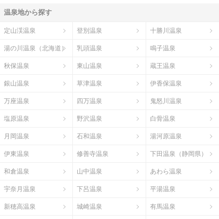
温泉地から探す
定山渓温泉
登別温泉
十勝川温泉
湯の川温泉（北海道）
乳頭温泉
鳴子温泉
秋保温泉
東山温泉
蔵王温泉
銀山温泉
草津温泉
伊香保温泉
万座温泉
四万温泉
鬼怒川温泉
塩原温泉
野沢温泉
白骨温泉
月岡温泉
石和温泉
湯河原温泉
伊東温泉
修善寺温泉
下田温泉（静岡県）
和倉温泉
山中温泉
あわら温泉
宇奈月温泉
下呂温泉
平湯温泉
新穂高温泉
城崎温泉
有馬温泉