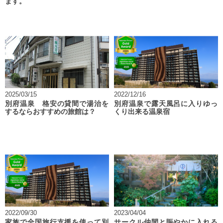
ます。
2025/03/15
2022/12/16
別府温泉 格安の貸間で湯治を
別府温泉で露天風呂に入りゆっ
するならおすすめの旅館は？
くり出来る温泉宿
2022/09/30
2023/04/04
家族で全国旅行支援を使って別
サークル仲間と賑やかに入れる