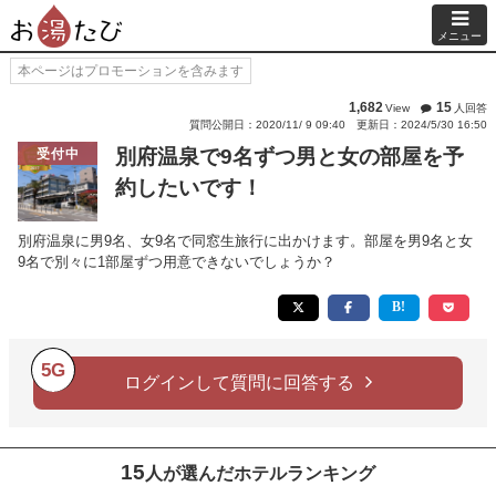
メニュー
本ページはプロモーションを含みます
1,682
15
View
人回答
質問公開日：2020/11/ 9 09:40
更新日：2024/5/30 16:50
別府温泉で9名ずつ男と女の部屋を予
受付中
約したいです！
別府温泉に男9名、女9名で同窓生旅行に出かけます。部屋を男9名と女
9名で別々に1部屋ずつ用意できないでしょうか？
5G
ログインして質問に回答する
15
人が選んだホテルランキング