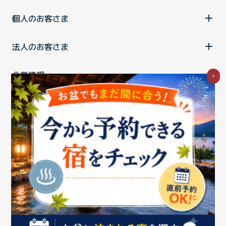
個人のお客さま
法人のお客さま
企業情報
×
ご利用中の方
お問い合わせ
消費税の表示
ウェブアクセシビリティの取り組み
個人情報保護ポリシー
プライバシーポータル
Cookieポリシー
特定商取引法に基づく表記
情報セキュリティ基本方針
商標について
BIGLOBEトップ