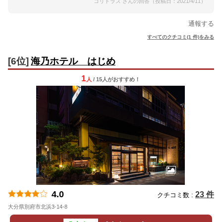
コリドラス さんの回答（投稿日：2021/4/11）
通報する
すべてのクチコミ(1 件)をみる
[6位]
海乃ホテル はじめ
1
人
/ 15人
が
おすすめ！
4.0
23 件
クチコミ数 :
大分県別府市北浜3-14-8
地図