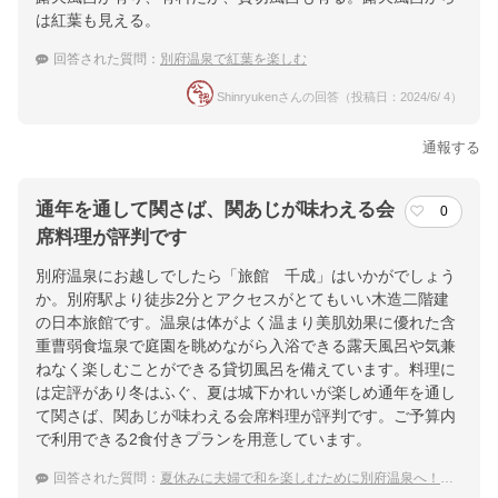
は紅葉も見える。
回答された質問：
別府温泉で紅葉を楽しむ
Shinryukenさんの回答（投稿日：2024/6/ 4）
通報する
通年を通して関さば、関あじが味わえる会
0
席料理が評判です
別府温泉にお越しでしたら「旅館 千成」はいかがでしょう
か。別府駅より徒歩2分とアクセスがとてもいい木造二階建
の日本旅館です。温泉は体がよく温まり美肌効果に優れた含
重曹弱食塩泉で庭園を眺めながら入浴できる露天風呂や気兼
ねなく楽しむことができる貸切風呂を備えています。料理に
は定評があり冬はふぐ、夏は城下かれいが楽しめ通年を通し
て関さば、関あじが味わえる会席料理が評判です。ご予算内
で利用できる2食付きプランを用意しています。
回答された質問：
夏休みに夫婦で和を楽しむために別府温泉へ！おいしい料理や風情ある露天風呂の宿