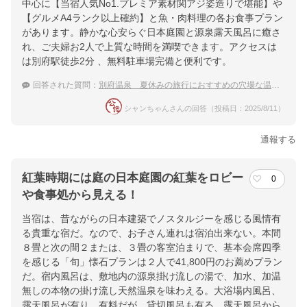
中心に【当宿人気No1.プレミア素材関アジ姿造りで堪能】や
【グルメA4ランク以上確約】と魚・肉料理の各お食事プラン
があります。静かな心安らぐ日本庭園と源泉露天風呂に癒さ
れ、ご夫婦お2人で上質な時間を満喫できます。アクセスは
は別府駅徒歩2分 、無料駐車場完備と便利です。
回答された質問：
別府温泉 夏休みの旅行におすすめの穴場な温泉宿
シャンちゃんさんの回答（投稿日：2025/8/11）
通報する
紅葉時期には庭の日本庭園の紅葉をロビー
0
や食事処から見える！
当宿は、昔ながらの日本建築でノスタルジーを感じる風情有
る貴重な宿だ。なので、お子さん連れは宿泊出来ない。本間
８畳と次の間２または、３畳の客室泊まりで、基本会席四季
を感じる「旬」懐石プランは２人で41,800円のお薦めプラン
だ。宿内風呂は、敷地内の源泉掛け流しの湯で、加水、加温
無しの本物の掛け流し天然温泉を味わえる。大浴場内風呂、
露天風呂が有り、有料だが、貸切風呂も有る。露天風呂から