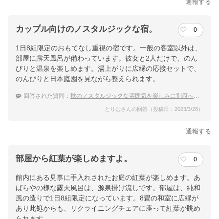
通報する
カップル向けのノスタルジックな宿。
0
1日8組限定のおもてなし重視の宿です。一般の客室以外は、
部屋に露天風呂が備わっています。彼女と2人だけで、のん
びりと温泉を楽しめます。湯上がりに広縁の応接セットで、
のんびりと日本庭園を見ながら整えられます。
回答された質問：
秋のノスタルジックな雰囲気を楽しみに別府へ。カップル向けの温泉宿は？
とりむさんの回答（投稿日：2023/3/28）
通報する
部屋から紅葉が楽しめますよ。
0
館内にある見事に手入れされたお庭の紅葉が楽しめます。あ
ばらやの様な露天風呂は、源泉掛け流しです。部屋は、純和
風の造りで1日8組限定になっています。8畳の和室に広縁が
あり此処からも、リクライニングチェアに座って紅葉が眺め
られます。