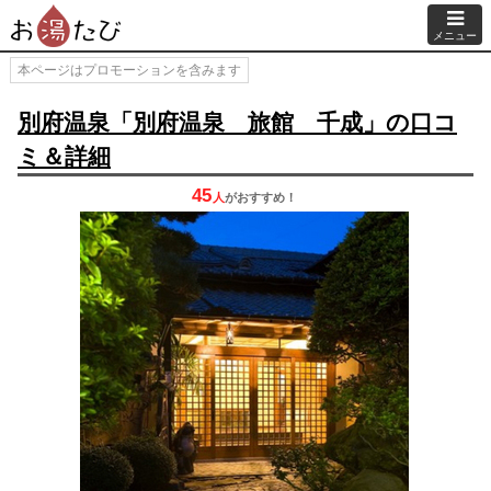
メニュー
本ページはプロモーションを含みます
別府温泉「別府温泉 旅館 千成」の口コ
ミ＆詳細
45
人
が
おすすめ！