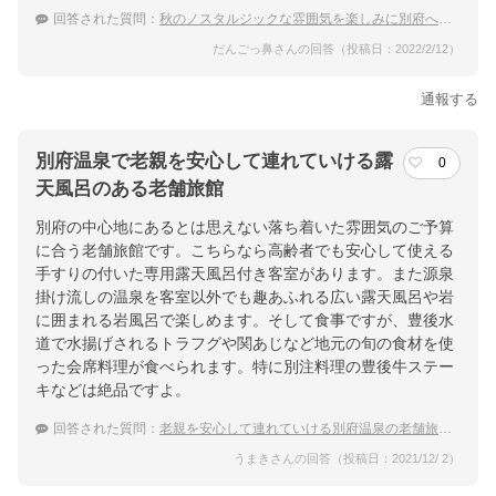
回答された質問：
秋のノスタルジックな雰囲気を楽しみに別府へ。カップル向けの温泉宿は？
だんごっ鼻さんの回答（投稿日：2022/2/12）
通報する
別府温泉で老親を安心して連れていける露
0
天風呂のある老舗旅館
別府の中心地にあるとは思えない落ち着いた雰囲気のご予算
に合う老舗旅館です。こちらなら高齢者でも安心して使える
手すりの付いた専用露天風呂付き客室があります。また源泉
掛け流しの温泉を客室以外でも趣あふれる広い露天風呂や岩
に囲まれる岩風呂で楽しめます。そして食事ですが、豊後水
道で水揚げされるトラフグや関あじなど地元の旬の食材を使
った会席料理が食べられます。特に別注料理の豊後牛ステー
キなどは絶品ですよ。
回答された質問：
老親を安心して連れていける別府温泉の老舗旅館はありますか？
うまきさんの回答（投稿日：2021/12/ 2）