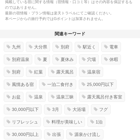
掲載している宿に関する情報（宿情報・口コミ等）はその内容を保証するも
のではありません。
最新の宿情報・プラン情報は楽天トラベルにてご確認ください。
本ページからの旅行予約ではGポイントは加算されません。
関連キーワード
九州
大分県
別府
駅近く
電車
別府温泉
夏
夏休み
穴場
休暇
別府
紅葉
露天風呂
温泉宿
風情ある宿
一泊二食付き
25,000円以下
お盆
温泉
温泉三昧
露天風呂付き客室
30,000円以下
3月
大浴場
フグ
リフレッシュ
料理が美味しい
1泊
30,000円以上
出張
源泉かけ流し