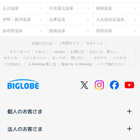
玉川温泉
日光湯元温泉
箱根温泉
伊勢・鳥羽温泉
志摩温泉
大歩危祖谷温泉
由布院温泉
熱海温泉
指宿温泉
お湯たびとは
ご利用ガイド
Ｇポイント
Ｇランキング
だれどこ
ocruyo
お湯たび
わたしと、暮らし。
キテミヨ
ベストオイシー
モノスポ
野に行く。
カウナラ
ミツケヨ
たびゆかし
Ｇ-Ranking 推し活
食pin by Ｇ-Ranking
ハーブ酒のススメ
個人のお客さま
法人のお客さま