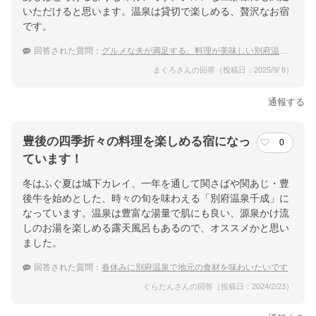
いただけると思います。温泉は貸切で楽しめる、贅沢なお宿
です。
回答された質問：
グルメな夫が満足する、料理が美味しい別府温泉の温泉宿を教えて下さい。
まぐろさんの回答（投稿日：2025/9/ 8）
通報する
豊後の四季折々の料理を楽しめる宿になっ
0
ています！
冬はふぐ夏は城下カレイ、一年を通して関さばや関あじ・豊
後牛を始めとした、時々の旬を味わえる「別府温泉千成」に
なっています。温泉は豊富な湯量で肌にも良い、源泉かけ流
しのお湯を楽しめる露天風呂もあるので、オススメかと思い
ました。
回答された質問：
春休みに別府温泉で地元の食材を味わいたいです
ぐらたんさんの回答（投稿日：2024/2/23）