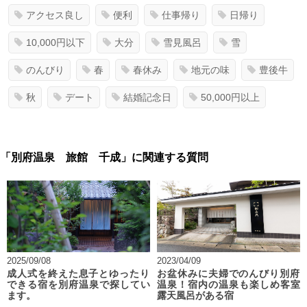
アクセス良し
便利
仕事帰り
日帰り
10,000円以下
大分
雪見風呂
雪
のんびり
春
春休み
地元の味
豊後牛
秋
デート
結婚記念日
50,000円以上
「別府温泉 旅館 千成」に関連する質問
2025/09/08
2023/04/09
成人式を終えた息子とゆったり
お盆休みに夫婦でのんびり別府
できる宿を別府温泉で探してい
温泉！宿内の温泉も楽しめ客室
ます。
露天風呂がある宿