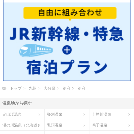
トップ
九州
大分県
別府
別府
温泉地から探す
定山渓温泉
登別温泉
十勝川温泉
湯の川温泉（北海道）
乳頭温泉
鳴子温泉