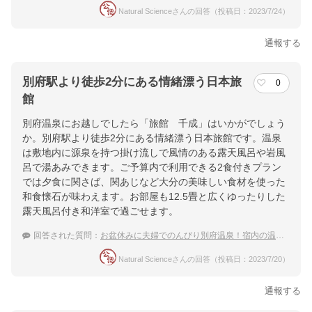
Natural Scienceさんの回答（投稿日：2023/7/24）
通報する
別府駅より徒歩2分にある情緒漂う日本旅
0
館
別府温泉にお越しでしたら「旅館 千成」はいかがでしょう
か。別府駅より徒歩2分にある情緒漂う日本旅館です。温泉
は敷地内に源泉を持つ掛け流しで風情のある露天風呂や岩風
呂で湯あみできます。ご予算内で利用できる2食付きプラン
では夕食に関さば、関あじなど大分の美味しい食材を使った
和食懐石が味わえます。お部屋も12.5畳と広くゆったりした
露天風呂付き和洋室で過ごせます。
回答された質問：
お盆休みに夫婦でのんびり別府温泉！宿内の温泉も楽しめ客室露天風呂がある宿
Natural Scienceさんの回答（投稿日：2023/7/20）
通報する