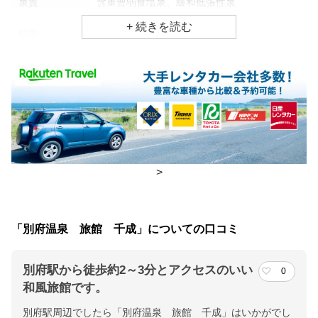
泉質
含重曹弱食塩泉、緩和低張性泉
効能
関節痛、冷え性、慢性消化器病
食事場所
朝食
食事処
夕食
部屋、食事処
チェックイン・チェックアウト時間
>
チェックイン
16:00(最終チェックイン：19:00)
チェックアウ
10:00
「別府温泉 旅館 千成」についての口コミ
ト
別府駅から徒歩約2～3分とアクセスのいい
0
交通アクセス
和風旅館です。
ＪＲ日豊本線別府駅より徒歩２分／九州自動車道別府ＩＣより車
別府駅周辺でしたら「別府温泉 旅館 千成」はいかがでし
で１５分