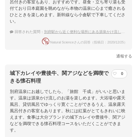
呂付きの客室もあり、おすすめです。昼食・立ち寄り湯も受
付ており日本庭園を眺めながら本物の温泉に心まで癒される
ひとときを楽しめます。新幹線なら小倉駅で下車してくださ
い。
回答された質問：
別府駅から近く便利な場所にある源泉かけ流し温泉がある別府温泉の宿を教えて下さい
Natural Scienceさんの回答（投稿日：2020/12/25）
通報する
城下カレイや豊後牛、関アジなどを満喫で
0
きる懐石料理
別府温泉にお越しでしたら、「旅館 千成」がいいと思いま
す。温泉は源泉かけ流しのお湯を楽しめます。大浴場や露天
風呂、貸切風呂でゆっくり寛ぐことができるうえ、温泉露天
風呂付きの客室もあります。秋には紅葉がとてもきれいに映
えます。食事は大分ブランドの城下カレイや豊後牛、関アジ
などを満喫できる懐石料理コースをいただくことができま
す。