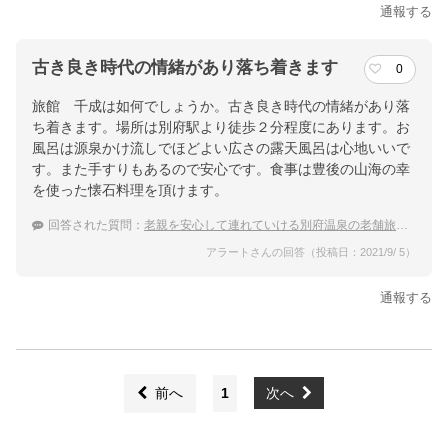
通報する
古き良き時代の情緒があり落ち着きます
0
旅館 千成は如何でしょうか。古き良き時代の情緒があり落
ち着きます。場所は別府駅より徒歩２分程度にあります。お
風呂は源泉かけ流しでほどよい広さの露天風呂は心地いいで
す。また手すりもあるので安心です。食事は豊後の山海の幸
を使った懐石料理を頂けます。
回答された質問：
老親を安心して連れていける別府温泉の老舗旅館はありますか？
アラートさんの回答（投稿日：2021/9/ 5）
通報する
前へ
1
次へ