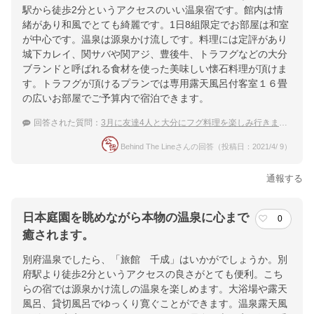
駅から徒歩2分というアクセスのいい温泉宿です。館内は情
緒があり和風でとても綺麗です。1日8組限定でお部屋は和室
が中心です。温泉は源泉かけ流しです。料理には定評があり
城下カレイ、関サバや関アジ、豊後牛、トラフグなどの大分
ブランドと呼ばれる食材を使った美味しい懐石料理が頂けま
す。トラフグが頂けるプランでは専用露天風呂付客室１６畳
の広いお部屋でご予算内で宿泊できます。
回答された質問：
3月に友達4人と大分にフグ料理を楽しみ行きます。キレイな大浴場の宿でリフレッシュ
Behind The Lineさんの回答（投稿日：2021/4/ 9）
通報する
日本庭園を眺めながら本物の温泉に心まで
0
癒されます。
別府温泉でしたら、「旅館 千成」はいかがでしょうか。別
府駅より徒歩2分というアクセスの良さがとても便利。こち
らの宿では源泉かけ流しの温泉を楽しめます。大浴場や露天
風呂、貸切風呂でゆっくり寛ぐことができます。温泉露天風