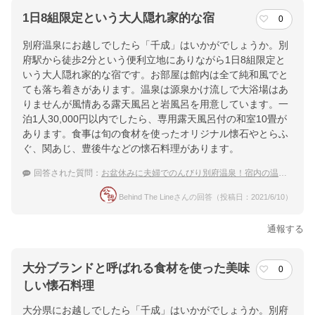
1日8組限定という大人隠れ家的な宿
0
別府温泉にお越しでしたら「千成」はいかがでしょうか。別
府駅から徒歩2分という便利立地にありながら1日8組限定と
いう大人隠れ家的な宿です。お部屋は館内は全て純和風でと
ても落ち着きがあります。温泉は源泉かけ流しで大浴場はあ
りませんが風情ある露天風呂と岩風呂を用意しています。一
泊1人30,000円以内でしたら、専用露天風呂付の和室10畳が
あります。食事は旬の食材を使ったオリジナル懐石やとらふ
ぐ、関あじ、豊後牛などの懐石料理があります。
回答された質問：
お盆休みに夫婦でのんびり別府温泉！宿内の温泉も楽しめ客室露天風呂がある宿
Behind The Lineさんの回答（投稿日：2021/6/10）
通報する
大分ブランドと呼ばれる食材を使った美味
0
しい懐石料理
大分県にお越しでしたら「千成」はいかがでしょうか。別府