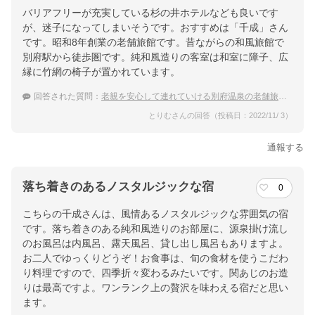
バリアフリーが充実している杉の井ホテルなども良いです
が、迷子になってしまいそうです。おすすめは「千成」さん
です。昭和8年創業の老舗旅館です。昔ながらの和風旅館で
別府駅から徒歩圏です。純和風造りの客室は和室に障子、広
縁に竹網の椅子が置かれています。
回答された質問：
老親を安心して連れていける別府温泉の老舗旅館はありますか？
とりむさんの回答（投稿日：2022/11/ 3）
通報する
落ち着きのあるノスタルジックな宿
0
こちらの千成さんは、風情あるノスタルジックな雰囲気の宿
です。落ち着きのある純和風造りのお部屋に、源泉掛け流し
のお風呂は内風呂、露天風呂、貸し出し風呂もありますよ。
お二人でゆっくりどうぞ！お食事は、旬の食材を使うこだわ
り料理ですので、四季折々変わるみたいです。関あじのお造
りは最高ですよ。ワンランク上の贅沢を味わえる宿だと思い
ます。