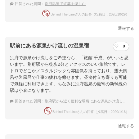
回答された質問：
別府温泉で紅葉を楽しむ
Behind The Lineさんの回答（投稿日：2020/10/29）
通報する
駅前にある源泉かけ流しの温泉宿
0
別府で源泉かけ流しをご希望なら、「旅館 千成」がいいと思
います。別府駅から徒歩2分とアクセスのいい旅館です。レ
トロでどこかノスタルジックな雰囲気を持っており、露天風
呂や岩風呂で仕事の疲れを癒せます。昼食付立ち寄りも可能
で気軽に利用できます。ちなみに別府温泉の最寄の新幹線の
駅は小倉になります。
回答された質問：
別府駅から近く便利な場所にある源泉かけ流し温泉がある別府温泉の宿を教えて下さい
Behind The Lineさんの回答（投稿日：2020/1/16）
通報する