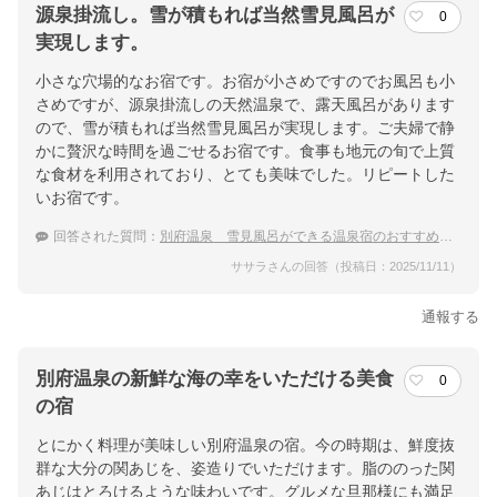
源泉掛流し。雪が積もれば当然雪見風呂が
0
実現します。
小さな穴場的なお宿です。お宿が小さめですのでお風呂も小
さめですが、源泉掛流しの天然温泉で、露天風呂があります
ので、雪が積もれば当然雪見風呂が実現します。ご夫婦で静
かに贅沢な時間を過ごせるお宿です。食事も地元の旬で上質
な食材を利用されており、とても美味でした。リピートした
いお宿です。
回答された質問：
別府温泉 雪見風呂ができる温泉宿のおすすめを教えて！
ササラさんの回答（投稿日：2025/11/11）
通報する
別府温泉の新鮮な海の幸をいただける美食
0
の宿
とにかく料理が美味しい別府温泉の宿。今の時期は、鮮度抜
群な大分の関あじを、姿造りでいただけます。脂ののった関
あじはとろけるような味わいです。グルメな旦那様にも満足