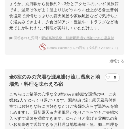
ょうか。別府駅から徒歩約2～3分とアクセスのいい和風旅館
です。温泉は体がよく温まり肌がツルツル仕上がる含重曹弱
提供：楽天トラベル
食塩泉で風情たっぷりの露天風呂や家族風呂などで気持ちよ
楽天トラベルで
く湯あみできます。夕食は関アジ・豊後牛・トラフグなど地
元でしか味わえない料理が美味しくいただけます。
ホテル詳細を詳しく見る
回答された質問：
駅前高等温泉・別府駅周辺で宿泊できる温泉付きホテル
Natural Scienceさんの回答（投稿日：2025/10/11）
通報する
全8室のみの穴場な源泉掛け流し温泉と地
0
場魚・料理を味わえる宿
こちらはご希望の穴場な全8室のみの静寂な環境の中、ご夫
婦お2人でゆっくり過ごせます。源泉掛け流し露天風呂付客
室ではお好きな時にお好きなだけご夫婦水入らず湯浴みを愉
しめますし、貸切露天＆内湯風呂がありこちらでもご夫婦水
入らずで温泉を満喫できます。ゆったりと寛げる雰囲気の良
いお食事処で舌鼓できるお料理は地場海鮮・魚、郷土料理を