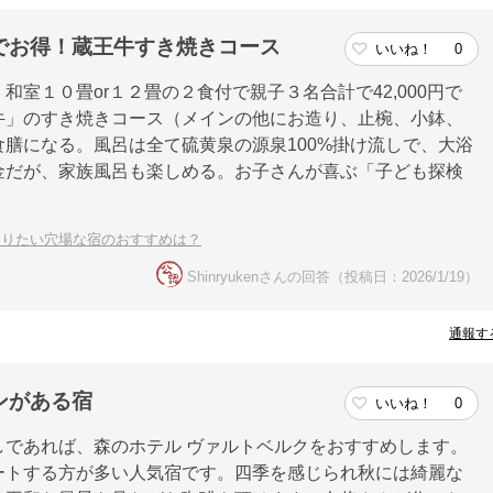
でお得！蔵王牛すき焼きコース
いいね！
0
室１０畳or１２畳の２食付で親子３名合計で42,000円で
牛」のすき焼きコース（メインの他にお造り、止椀、小鉢、
膳になる。風呂は全て硫黄泉の源泉100%掛け流しで、大浴
金だが、家族風呂も楽しめる。お子さんが喜ぶ「子ども探検
まりたい穴場な宿のおすすめは？
Shinryukenさんの回答（投稿日：2026/1/19）
通報す
ンがある宿
いいね！
0
であれば、森のホテル ヴァルトベルクをおすすめします。
ートする方が多い人気宿です。四季を感じられ秋には綺麗な