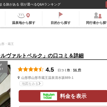
まる旅がある 宿が選べるQ&Aランキング
温泉地から探す
目的から探す
同行者から探
山形・蔵王
テルヴァルトベルク」の口コミ＆詳細
が
4.5
め！
56 件
口コミ数 :
山形県山形市蔵王温泉清水坂889-1
地図をみる
料金を表示