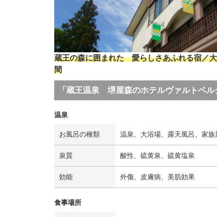
蔵王の森に囲まれた 愛らしさあふれる宿／大
間
「蔵王温泉 堺屋森のホテルヴァルトベル
温泉
お風呂の種類
温泉、大浴場、露天風呂、家族
泉質
酸性、硫黄泉、硫黄塩泉
効能
外傷、皮膚病、美肌効果
食事場所