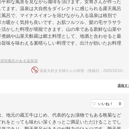
の平和な風景を見ながら珈琲を頂けます。女将さんが作った
してます。温泉は大自然をダイレクトに感じられる露天風呂
天風呂で、マイナスイオンを浴びながら入る温泉は格別で
ポカ暖かく気持ち良いです。お肌ツルツル、髪の毛サラサラ
を活かした料理が堪能できます。山の幸である新鮮な山菜や
芋煮鍋や山菜天麩羅は郷土料理として、地酒と合わせると最
の旨味を味わえる素晴らしい料理です。出汁が効いたお料理
。
の貸切風呂がある温泉宿
温泉大好き夫婦さんの回答（投稿日：2025/10/10）
通報す
いいね！
0
は、地元の蔵王牛はじめ、代表的なお漬物でもある晩菊など
どれをとっても味わい深くきっとご満足いただけることでし
黄泉であり、野天風呂があるのが魅力のひとつです。野天風