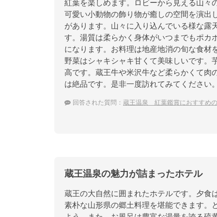
紅葉を楽しめます。ロビーから見える山々
可愛い小動物の飾り物が癒しの空間を演出
があります。山々に入り込んでいる様な露
す。湯質は柔らかく身体がいつまでもポカ
になります。お料理は地産地消の旬な食材
野菜はシャキシャキ甘くて美味しいです。
高です。蔵王牛や米沢牛など柔らかくて肉
は絶品です。是非一度訪れてみてください
回答された質問：
蔵王温泉 紅葉鑑賞におすすめ
蔵王温泉の魅力が詰まったホテル
蔵王の大自然に囲まれたホテルです。夕食
素朴な山形県の郷土料理を堪能できます。
よう。また、お風呂は豊富な湯量を誇る硫