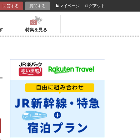
回答する
質問する
マイページ
ログアウト
す
特集を見る