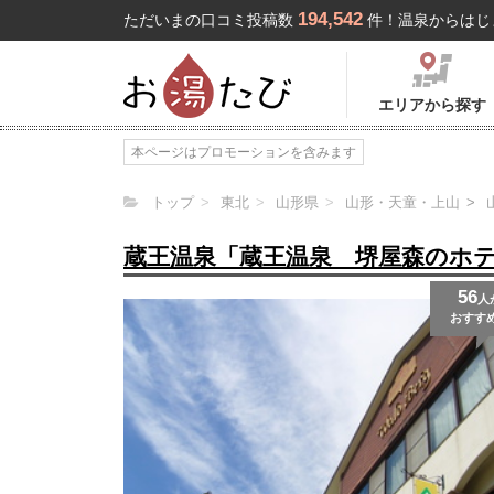
194,542
ただいまの口コミ投稿数
件！温泉からはじ
エリアから探す
本ページはプロモーションを含みます
トップ
東北
山形県
山形・天童・上山
蔵王温泉「蔵王温泉 堺屋森のホ
56
人
おすす