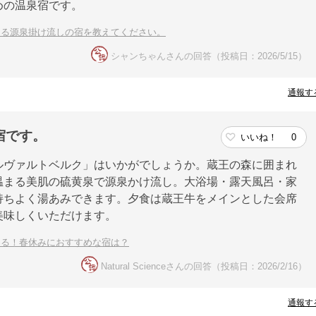
めの温泉宿です。
きる源泉掛け流しの宿を教えてください。
シャンちゃんさんの回答（投稿日：2026/5/15）
通報す
宿です。
いいね！
0
ルヴァルトベルク」はいかがでしょうか。蔵王の森に囲まれ
温まる美肌の硫黄泉で源泉かけ流し。大浴場・露天風呂・家
持ちよく湯あみできます。夕食は蔵王牛をメインとした会席
美味しくいただけます。
める！春休みにおすすめな宿は？
Natural Scienceさんの回答（投稿日：2026/2/16）
通報す