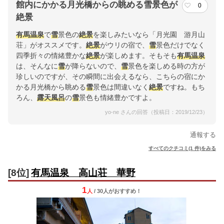
館内にかかる月光橋からの眺める雪景色が
0
絶景
有馬温泉
で
雪
景色の
絶景
を楽しみたいなら「月光園 游月山
荘」がオススメです。
絶景
がウリの宿で、
雪
景色だけでなく
四季折々の情緒豊かな
絶景
が楽しめます。そもそも
有馬温泉
は、そんなに
雪
が降らないので、
雪
景色を楽しめる時の方が
珍しいのですが、その瞬間に出会えるなら、こちらの宿にか
かる月光橋から眺める
雪
景色は間違いなく
絶景
ですね。もち
ろん、
露天風呂
の
雪
景色も情緒豊かですよ。
yo-ne さんの回答（投稿日：2019/12/23）
通報する
すべてのクチコミ(1 件)をみる
[8位]
有馬温泉 高山荘 華野
1
人
/ 30人
が
おすすめ！