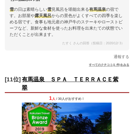
雪
の日は素晴らしい
雪
見風呂を堪能出来る
有馬温泉
の宿で
す。お部屋や
露天風呂
からの景色がよくすべての四季を楽し
める宿です。食事も地元産の神戸牛のステーキやローストビ
ーフなど、新鮮な食材を使ったお料理を出来たての状態でい
ただくことが出来ます。
たすく さんの回答（投稿日：2020/12/ 3）
通報する
すべてのクチコミ(1 件)をみる
[11位]
有馬温泉 ＳＰＡ ＴＥＲＲＡＣＥ紫
翠
1
人
/ 30人
が
おすすめ！