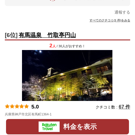
通報する
すべてのクチコミ(3 件)をみる
[6位]
有馬温泉 竹取亭円山
2
人
/ 30人
が
おすすめ！
5.0
67 件
クチコミ数 :
兵庫県神戸市北区有馬町1364-1
地図
料金を表示