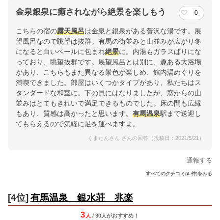
金泉銀泉に癒されながら絶景を楽しもう
0
こちらの宿の
露天風呂
は金泉と銀泉がある贅沢な湯です。展
望風呂なので眺望は抜群。有馬の街並みと山並みが広がり冬
になると白いベールに包まれ
絶景
に。内湯もガラスばりにな
っており、眺望抜群です。展望風呂とは別に、趣ある大浴場
があり、こちらもまた異なる景色が楽しめ、館内湯めぐりを
満喫できました。部屋はいくつかタイプがあり、私たちはス
タンダードな和室に。下の貝にはなりましたが、窓からの山
並みはとてもきれいで満足できるものでした。床の間も広縁
もあり、質感は高かったと思います。
有馬温泉
駅まで送迎し
てもらえるので気軽に足を運べますよ。
くまたんさん さんの回答（投稿日：2021/5/21）
通報する
すべてのクチコミ(4 件)をみる
[4位]
有馬温泉 銀水荘 兆楽
3
人
/ 30人
が
おすすめ！