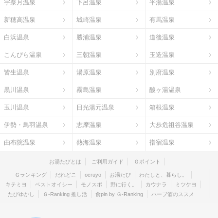
宇奈月温泉
下呂温泉
平湯温泉
新穂高温泉
城崎温泉
有馬温泉
白浜温泉
勝浦温泉
道後温泉
こんぴら温泉
三朝温泉
玉造温泉
皆生温泉
湯原温泉
別府温泉
黒川温泉
霧島温泉
酸ヶ湯温泉
玉川温泉
日光湯元温泉
箱根温泉
伊勢・鳥羽温泉
志摩温泉
大歩危祖谷温泉
由布院温泉
熱海温泉
指宿温泉
お湯たびとは
ご利用ガイド
Ｇポイント
Ｇランキング
だれどこ
ocruyo
お湯たび
わたしと、暮らし。
キテミヨ
ベストオイシー
モノスポ
野に行く。
カウナラ
ミツケヨ
たびゆかし
Ｇ-Ranking 推し活
食pin by Ｇ-Ranking
ハーブ酒のススメ