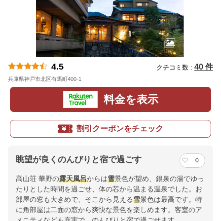
4.5
40 件
クチコミ数 :
兵庫県神戸市北区有馬町400-1
地図
料金を表示
割引クーポンをチェック
眺望が良くのんびりと宿で過ごす
0
高山荘 華野の
露天風呂
からは
雪
景色が望め、銀泉の湯でゆっ
たりとした時間を過ごせ、体の芯から温まる温泉でした。お
部屋の窓も大きめで、そこから見える
雪
景色は最高です。特
に角部屋は二面の窓から爽快な景色を楽しめます。客室のア
メニティなども充実で、のんびりと宿で過ごせます。