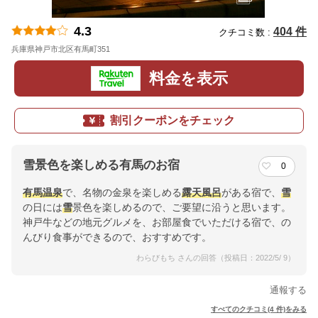
4.3
404 件
クチコミ数 :
兵庫県神戸市北区有馬町351
地図
料金を表示
割引クーポンをチェック
雪景色を楽しめる有馬のお宿
0
有馬温泉
で、名物の金泉を楽しめる
露天風呂
がある宿で、
雪
の日には
雪
景色を楽しめるので、ご要望に沿うと思います。
神戸牛などの地元グルメを、お部屋食でいただける宿で、の
んびり食事ができるので、おすすめです。
わらびもち さんの回答（投稿日：2022/5/ 9）
通報する
すべてのクチコミ(4 件)をみる