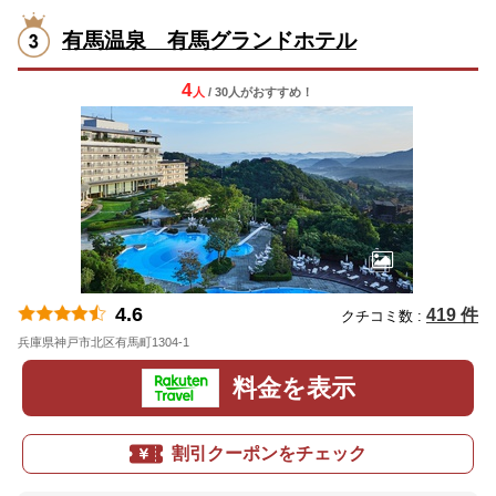
有馬温泉 有馬グランドホテル
4
人
/ 30人
が
おすすめ！
4.6
419 件
クチコミ数 :
兵庫県神戸市北区有馬町1304-1
地図
料金を表示
割引クーポンをチェック