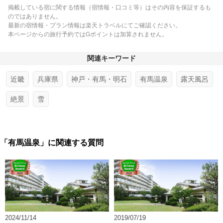
掲載している宿に関する情報（宿情報・口コミ等）はその内容を保証するも
のではありません。
最新の宿情報・プラン情報は楽天トラベルにてご確認ください。
本ページからの旅行予約ではGポイントは加算されません。
関連キーワード
近畿
兵庫県
神戸・有馬・明石
有馬温泉
露天風呂
絶景
雪
「有馬温泉」に関連する質問
2024/11/14
2019/07/19