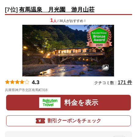
[7位]
有馬温泉 月光園 游月山荘
1
人
/ 30人
が
おすすめ！
4.3
171 件
クチコミ数 :
兵庫県神戸市北区有馬町318
地図
料金を表示
割引クーポンをチェック