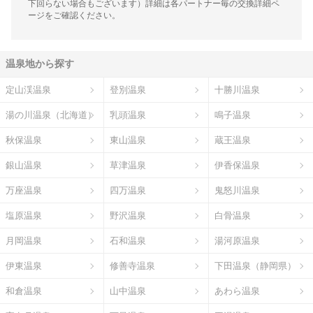
下回らない場合もございます）詳細は各パートナー毎の交換詳細ペ
ージをご確認ください。
温泉地から探す
定山渓温泉
登別温泉
十勝川温泉
湯の川温泉（北海道）
乳頭温泉
鳴子温泉
秋保温泉
東山温泉
蔵王温泉
銀山温泉
草津温泉
伊香保温泉
万座温泉
四万温泉
鬼怒川温泉
塩原温泉
野沢温泉
白骨温泉
月岡温泉
石和温泉
湯河原温泉
伊東温泉
修善寺温泉
下田温泉（静岡県）
和倉温泉
山中温泉
あわら温泉