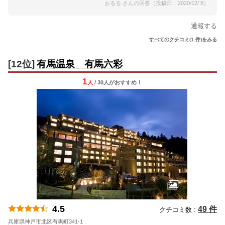
おるる さんの回答（投稿日：2020/12/ 8）
通報する
すべてのクチコミ(1 件)をみる
[12位]
有馬温泉 有馬六彩
1
人
/ 30人
が
おすすめ！
4.5
49 件
クチコミ数 :
兵庫県神戸市北区有馬町341-1
地図