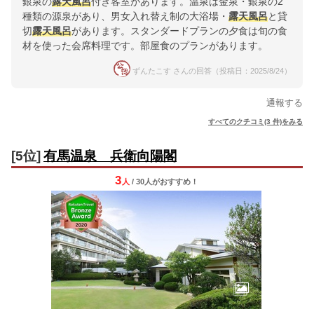
銀泉の
露天風呂
付き客室があります。温泉は金泉・銀泉の2
種類の源泉があり、男女入れ替え制の大浴場・
露天風呂
と貸
切
露天風呂
があります。スタンダードプランの夕食は旬の食
材を使った会席料理です。部屋食のプランがあります。
ずんたこす さんの回答（投稿日：2025/8/24）
通報する
すべてのクチコミ(3 件)をみる
[5位]
有馬温泉 兵衛向陽閣
3
人
/ 30人
が
おすすめ！