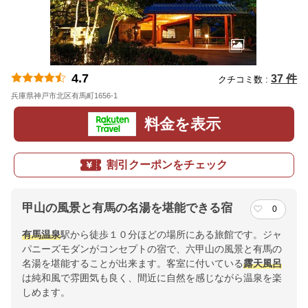
4.7
37 件
クチコミ数 :
兵庫県神戸市北区有馬町1656-1
地図
料金を表示
割引クーポンをチェック
甲山の風景と有馬の名湯を堪能できる宿
0
有馬温泉
駅から徒歩１０分ほどの場所にある旅館です。ジャ
パニーズモダンがコンセプトの宿で、六甲山の風景と有馬の
名湯を堪能することが出来ます。客室に付いている
露天風呂
は純和風で雰囲気も良く、間近に自然を感じながら温泉を楽
しめます。