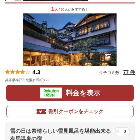
1
人
/ 30人
が
おすすめ！
4.3
77 件
クチコミ数 :
兵庫県神戸市北区有馬町858
地図
料金を表示
割引クーポンをチェック
雪の日は素晴らしい雪見風呂を堪能出来る
0
有馬温泉の宿