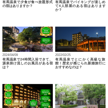
有馬温泉で夕食が食べ放題形式
有馬温泉でバイキングが楽しめ
の宿はありますか？
て4人部屋のある宿はあります
か？
2024/04/09
2022/02/25
有馬温泉で24時間入浴できて、
有馬温泉でとにかく高級な旅
源泉掛け流しのお風呂がある宿
館！歴史が感じられ新婚旅行に
は？
おすすめなのは？