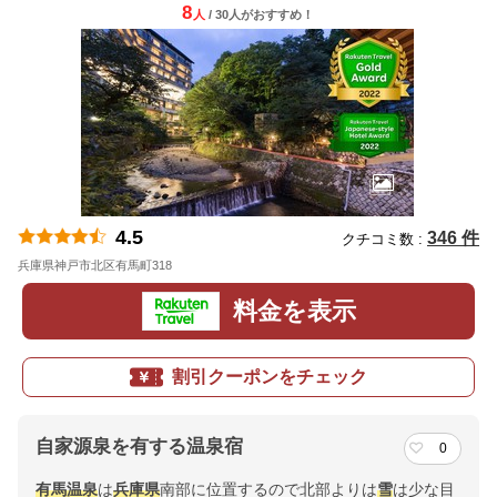
8
人
/ 30人
が
おすすめ！
4.5
346 件
クチコミ数 :
兵庫県神戸市北区有馬町318
地図
料金を表示
割引クーポンをチェック
自家源泉を有する温泉宿
0
有馬温泉
は
兵庫県
南部に位置するので北部よりは
雪
は少な目