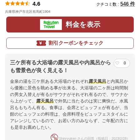
4.6
546 件
クチコミ数 :
兵庫県神戸市北区有馬町1904
地図
料金を表示
割引クーポンをチェック
三ケ所有る大浴場の露天風呂や内風呂から
0
も雪景色が良く見える！
金泉の湯を三ケ所ある大浴場のそれぞれ
露天風呂
と内風呂か
ら優雅に景色を眺める事が出来る。大浴場の二ヶ所は時間制
の男女入替えが有るがサウナがそれぞれ有るので、サウナか
ら上がって、
露天風呂
で外気に当たるのは実に爽快だ。水風
呂ももちろん有る。食事は、会席とビュッフェが有るが、当
館のビュッフェの料理は、会席料理をビュッフェスタイルに
アレンジしているので、お若い方のみならず、ご年配の方に
も是非お薦めしたい。
Shinryuken さんの回答（投稿日：2023/2/28）