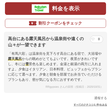
料金を表示
割引クーポンをチェック
高台にある露天風呂から温泉街や遠くの
0
山々が一望できます
「有馬六彩」は温泉街を見下ろす高台にある宿で、大浴場や
露天風呂
からの眺めがとてもよいです。夜景がきれいです
し、冬には
雪
景色も楽しめます。金湯と銀湯の両方に入れま
すよ。夕食はイタリアン、日本料理、ビュッフェからプラン
に応じて選べます。夕食と朝食を部屋でお弁当でいただける
プランもあり、密が気になる方におすすめです。
RRgypsies さんの回答（投稿日：2020/10/31）
通報する
すべてのクチコミ(1 件)をみる