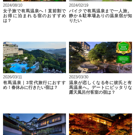
2024/08/10
2024/02/19
女子旅で有馬温泉へ！直前割で
バイクで有馬温泉まで一人旅。
お得に泊まれる宿のおすすめ
静か＆駐車場ありの温泉宿が知
は？
りたい
2026/03/11
2023/03/30
有馬温泉｜3世代旅行におすす
温泉が恋しくなる冬に彼氏と有
め！春休みに行きたい宿は？
馬温泉へ。デートにピッタリな
露天風呂付客室の宿は？