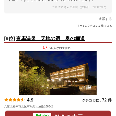
ヤギヌマ さんの回答（投稿日：2020/2/17）
通報する
すべてのクチコミ(1 件)をみる
[9位]
有馬温泉 天地の宿 奥の細道
1
人
/ 30人
が
おすすめ！
4.9
72 件
クチコミ数 :
兵庫県神戸市北区有馬町大屋敷1683-2
地図