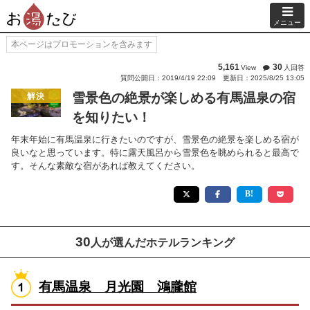
メニュー
本ページはプロモーションを含みます
5,161
30
View
人回答
質問公開日：2019/4/19 22:09
更新日：2025/8/25 13:05
雪景色の絶景が楽しめる有馬温泉の宿
解決
を知りたい！
年末年始に有馬温泉に行きたいのですが、雪景色の絶景を楽しめる宿が
良いなと思っています。特に露天風呂から雪景色を眺められると最高で
す。そんな素敵な宿があれば教えてください。
30
人が選んだホテルランキング
有馬温泉 月光園 鴻朧館