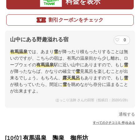
料金を表示
割引クーポンをチェック
山中にある野趣溢れる宿
0
有馬温泉
では、あまり
雪
が降ったり積もったりすることは無
いのですが、こちらの宿は、有馬の温泉街から少し離れ、ロ
ープウェイの
有馬温泉
駅に近い山中にありますので、もし
雪
が降ったならば、かなりの確立で
雪
見風呂を楽しむことが出
来るでしょう。もちろん、
露天風呂
もありますので、もし
雪
が積もっていたら、間近に
雪
を眺めながら存分に温まること
が出来ますよ。
ほっこり法師 さんの回答（投稿日：2020/1/28）
通報する
すべてのクチコミ(1 件)をみる
[10位]
有馬温泉 陶泉 御所坊