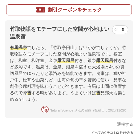
割引クーポンをチェック
竹取物語をモチーフにした空間が心地よい
0
温泉宿
有馬温泉
でしたら、「竹取亭円山」はいかがでしょうか。竹
取物語をモチーフにした空間が心地よい温泉宿です。客室
は、和室、和洋室、金泉
露天風呂
付き、銀泉
露天風呂
付きな
ど多彩です。温泉は、金泉、銀泉を湛えた大浴場と4つの貸
切風呂でゆったりと湯浴みを堪能できます。食事は、鯛や神
戸牛、松茸や山菜など、山海の旬の幸を贅沢に使い、見事な
創作会席料理を味わうことができます。有馬は山間に位置す
るので降
雪
する時があります。うまくいけば
雪
見露天も楽し
めるでしょう。
Natural Science さんの回答（投稿日：2020/11/29）
通報する
すべてのクチコミ(2 件)をみる