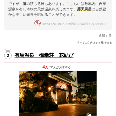
ですが、
雪
の積もる日もあります。こちらには敷地内に自家
源泉を有し本物の天然温泉を楽しめます。
露天風呂
は自然豊
かな美しい光景を眺めることができます。
Behind The Line さんの回答（投稿日：2019/10/11）
通報する
すべてのクチコミ(8 件)をみる
有馬温泉 御幸荘 花結び
4
人
/ 30人
が
おすすめ！