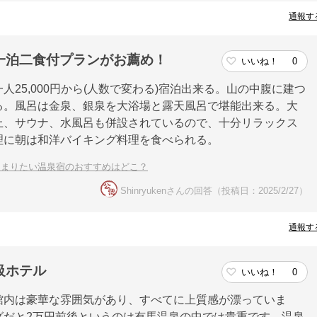
通報す
一泊二食付プランがお薦め！
いいね！
0
25,000円から(人数で変わる)宿泊出来る。山の中腹に建つ
る。風呂は金泉、銀泉を大浴場と露天風呂で堪能出来る。大
上、サウナ、水風呂も併設されているので、十分リラックス
理に朝は和洋バイキング料理を食べられる。
泊まりたい温泉宿のおすすめはどこ？
Shinryukenさんの回答（投稿日：2025/2/27）
通報す
級ホテル
いいね！
0
館内は豪華な雰囲気があり、すべてに上質感が漂っていま
グだと2万円前後というのは有馬温泉の中では貴重です。温泉