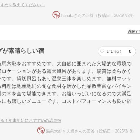
すすめを教えてください！
hahataさんの回答（投稿日：2026/7/24）
通報す
グが素晴らしい宿
いいね！
0
有馬六彩をおすすめです。大自然に囲まれた穴場的な環境で
景ロケーションがある露天風呂があります。湯質は柔らかく
いです。貸切風呂もあり温泉三昧を楽しめます。無料マッサ
お料理は地産地消の旬な食材を活かした品数豊富なバイキン
川の幸を全て堪能できます。お腹いっぱいになるので大満足
体にも嬉しいメニューです。コストパフォーマンスも良い宿
れる！年末年始におすすめの温泉宿
温泉大好き夫婦さんの回答（投稿日：2025/3/ 8）