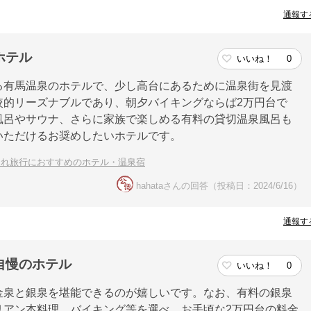
通報す
ホテル
いいね！
0
る有馬温泉のホテルで、少し高台にあるために温泉街を見渡
較的リーズナブルであり、朝夕バイキングならば2万円台で
風呂やサウナ、さらに家族で楽しめる有料の貸切温泉風呂も
いただけるお奨めしたいホテルです。
連れ旅行におすすめのホテル・温泉宿
hahataさんの回答（投稿日：2024/6/16）
通報す
自慢のホテル
いいね！
0
金泉と銀泉を堪能できるのが嬉しいです。なお、有料の銀泉
リアン本料理、バイキング等を選べ、お手頃な2万円台の料金