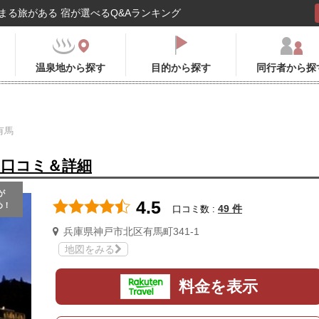
まる旅がある 宿が選べるQ&Aランキング
温泉地から探す
目的から探す
同行者から探
有馬
の口コミ＆詳細
が
4.5
め！
49 件
口コミ数 :
兵庫県神戸市北区有馬町341-1
地図をみる
料金を表示