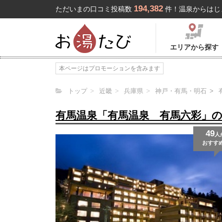
194,382
ただいまの口コミ投稿数
件！温泉からはじ
エリアから探す
本ページはプロモーションを含みます
トップ
近畿
兵庫県
神戸・有馬・明石
有馬温泉「有馬温泉 有馬六彩」
49
人
おすす