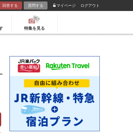
回答する
質問する
マイページ
ログアウト
す
特集を見る