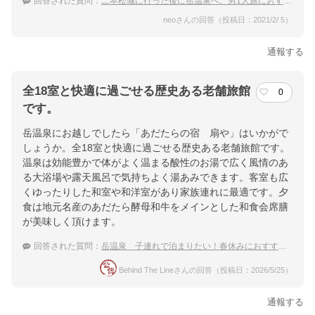
回答された質問：
二本松城に行った後に岳温泉へ。男1人旅におすすめな宿は？
neoさんの回答（投稿日：2021/2/ 5）
通報する
全18室と快適に過ごせる歴史ある老舗旅館
0
です。
岳温泉にお越しでしたら「あだたらの宿 扇や」はいかがで
しょうか。全18室と快適に過ごせる歴史ある老舗旅館です。
温泉は効能豊かで体がよく温まる酸性のお湯で広く風情のあ
る大浴場や露天風呂で気持ちよく湯あみできます。客室も広
くゆったりした和室や和洋室があり家族連れに最適です。夕
食は地元名産のあだたら酵母和牛をメインとした和食会席膳
が美味しく頂けます。
回答された質問：
岳温泉 子連れで泊まりたい！春休みにおすすめの穴場な温泉宿
Behind The Lineさんの回答（投稿日：2026/5/25）
通報する