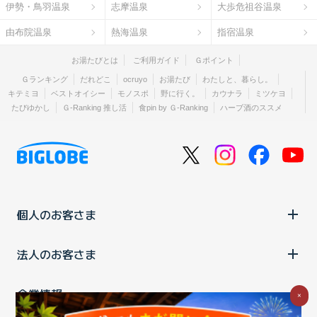
伊勢・鳥羽温泉
志摩温泉
大歩危祖谷温泉
由布院温泉
熱海温泉
指宿温泉
お湯たびとは
ご利用ガイド
Ｇポイント
Ｇランキング
だれどこ
ocruyo
お湯たび
わたしと、暮らし。
キテミヨ
ベストオイシー
モノスポ
野に行く。
カウナラ
ミツケヨ
たびゆかし
Ｇ-Ranking 推し活
食pin by Ｇ-Ranking
ハーブ酒のススメ
個人のお客さま
法人のお客さま
企業情報
×