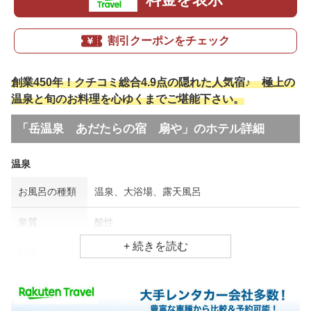
割引クーポンをチェック
創業450年！クチコミ総合4.9点の隠れた人気宿♪ 極上の
温泉と旬のお料理を心ゆくまでご堪能下さい。
「岳温泉 あだたらの宿 扇や」のホテル詳細
温泉
お風呂の種類
温泉、大浴場、露天風呂
泉質
酸性
効能
胃腸病、皮膚病、腰痛
食事場所