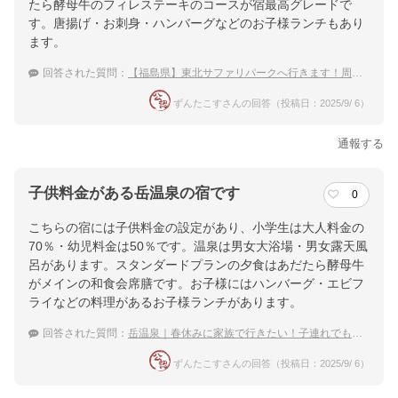
たら酵母牛のフィレステーキのコースが宿最高グレードで
す。唐揚げ・お刺身・ハンバーグなどのお子様ランチもあり
ます。
回答された質問：
【福島県】東北サファリパークへ行きます！周辺で泊まれる温泉宿のおすすめを教えて下さい。
ずんたこすさんの回答（投稿日：2025/9/ 6）
通報する
子供料金がある岳温泉の宿です
0
こちらの宿には子供料金の設定があり、小学生は大人料金の
70％・幼児料金は50％です。温泉は男女大浴場・男女露天風
呂があります。スタンダードプランの夕食はあだたら酵母牛
がメインの和食会席膳です。お子様にはハンバーグ・エビフ
ライなどの料理があるお子様ランチがあります。
回答された質問：
岳温泉｜春休みに家族で行きたい！子連れでも安心な宿のおすすめは？
ずんたこすさんの回答（投稿日：2025/9/ 6）