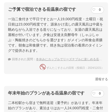
ご予算で宿泊できる岳温泉の宿です
0
一泊二食付きで平日ですとお一人19,000円程度・土曜日・祝
日前は23,000円程度です。源泉かけ流しの露天風呂は中庭を
眺めながら入浴できる造りになっており、女湯の露天風呂は
屋根が付いています。夕食は安達太良酵母牛（しゃぶしゃ
ぶ・陶板焼きのどちらかを選びます）がメインの和食会席膳
です。朝食は和食膳です。焼き魚は宿泊客の着席のタイミン
グで提供されます。
回答された質問：
冬休みにカップルでリーズナブルに楽しめる岳温泉の宿
ずんたこすさんの回答（投稿日：2024/12/21）
通報する
年末年始のプランがある岳温泉の宿です
0
二本松駅から宿まで無料送迎（要予約）があります。年末年
始のプランがあり、素泊まりはお一人24,000円程度・二食付