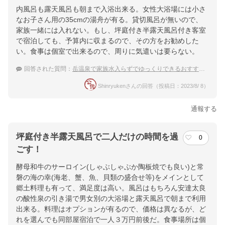
内風呂も露天風呂も朝まで入浴出来る。女性大浴場には小さ
なお子さん用の35cmの湯舟が有る。貸切風呂が無いので、
家族一緒には入れない。もし、坪庭付き半露天風呂付き客室
で宿泊しても、予算内に収まるので、その方をお勧めした
い。食事は個室で出来るので、周りに気遣いは要らない。
回答された質問：
岳温泉で家族水入らずでゆっくりできるおすすめの宿
Shinryukenさんの回答（投稿日：2023/8/ 8）
通報する
坪庭付き半露天風呂で二人だけの時間を過
0
ごす！
酵母和牛のサーロイン(しゃぶしゃぶか陶板焼でも良い)と常
磐の海の幸(海老、蟹、魚、貝類の盛合せ等)をメインとして
郷土料理も有って、満足度は高い。風呂はもちろん安達太良
の酸性泉の引き湯で男女別の大浴場と露天風呂で朝まで利用
出来る。料理はオプションが有るので、価格は異なるが、ど
れを選んでも同部屋宿泊で一人３万円前後だ。食事場所は個