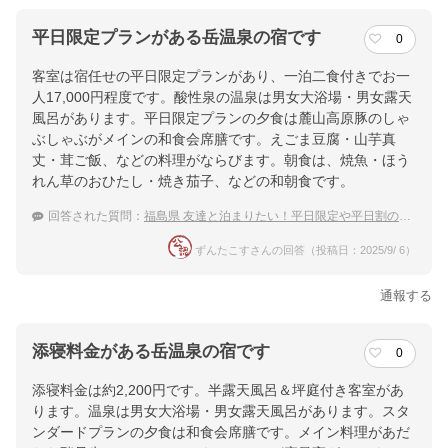
平日限定プランがある岳温泉の宿です
0
客室は宿任せの平日限定プランがあり、一泊二食付きでお一
人17,000円程度です。酸性泉の温泉は男女大浴場・男女露天
風呂があります。平日限定プランの夕食は麓山高原豚のしゃ
ぶしゃぶがメインの和食会席膳です。えごま豆腐・山芋真
丈・茸ご飯、などの料理がならびます。朝食は、焼魚・ほう
れん草のおひたし・焼き茄子、などの和朝食です。
回答された質問：
福島県 友達と泊まりたい！平日限定や平日割のあるおすすめ温泉宿
ずんたこすさんの回答（投稿日：2025/9/ 6）
通報する
添寝料金がある岳温泉の宿です
0
添寝料金は約2,200円です。半露天風呂＆坪庭付き客室があ
ります。温泉は男女大浴場・男女露天風呂があります。スタ
ンダードプランの夕食は和食会席膳です。メイン料理があだ