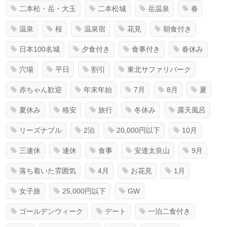
二本松・岳・大玉
二本松城
岳温泉
春
温泉
桜
温泉宿
花見
朝食付き
日本100名城
夕食付き
食事付き
春休み
穴場
平日
割引
東北サファリパーク
赤ちゃん歓迎
年末年始
7月
8月
夏
夏休み
格安
旅行
冬休み
露天風呂
リーズナブル
2泊
20,000円以下
10月
三連休
連休
食事
安達太良山
9月
落ち着いた雰囲気
4月
お花見
1月
女子旅
25,000円以下
GW
ゴールデンウィーク
デート
一泊二食付き