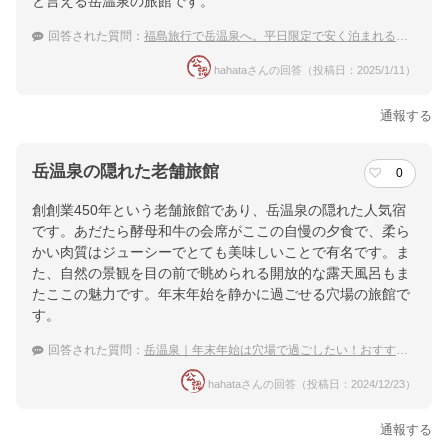
と言える岳温泉の旅館です。
回答された質問：
福島旅行で岳温泉へ。平日限定で安く泊まれる温泉宿
hahataさんの回答（投稿日：2025/1/11）
通報する
岳温泉の隠れた老舗旅館
0
創創業450年という老舗旅館であり、岳温泉の隠れた人気宿
です。あだたら酵母和牛の会席がここの自慢の夕食で、柔ら
かい肉質はジューシーでとても美味しいことで有名です。ま
た、自然の景観を目の前で眺められる開放的な露天風呂もま
たここの魅力です。年末年始を静かに過ごせる穴場の旅館で
す。
回答された質問：
岳温泉｜年末年始は穴場で過ごしたい！おすすめの宿は？
hahataさんの回答（投稿日：2024/12/23）
通報する