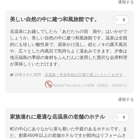
通報する
美しい自然の中に建つ和風旅館です。
0
岳温泉にお越しでしたら「あだたらの宿 扇や」はいかがで
しょうか。美しい自然の中に建つ和風旅館です。温泉は全国
的にも珍しい酸性泉で、源泉かけ流し。総ヒノキの露天風呂
や、広々とした内風呂で気持ちよく湯あみできます。夕食は
地元福島の季節の食材をふんだんに使用した贅沢な会席料理
が美味しくいただけます。
回答された質問：
岳温泉｜年末年始は穴場で過ごしたい！おすすめの宿は？
Behind The Lineさんの回答（投稿日：2025/5/ 2）
通報する
家族連れに最適な岳温泉の老舗のホテル
0
町の中心にありながら落ち着いた中庭のあるホテルです。ま
た、創業450年以上の老舗ホテルですが館内はリフォームさ