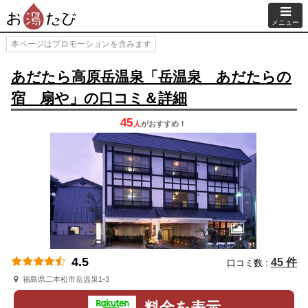
メニュー
本ページはプロモーションを含みます
あだたら高原岳温泉「岳温泉 あだたらの
宿 扇や」の口コミ＆詳細
45
人
が
おすすめ！
4.5
45 件
口コミ数 :
福島県二本松市岳温泉1-3
料金を表示