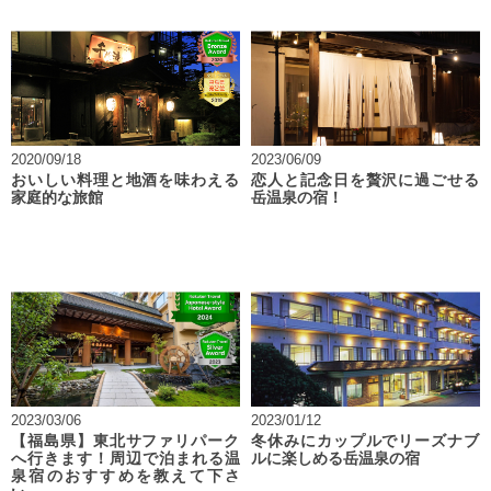
2020/09/18
2023/06/09
おいしい料理と地酒を味わえる
恋人と記念日を贅沢に過ごせる
家庭的な旅館
岳温泉の宿！
2023/03/06
2023/01/12
【福島県】東北サファリパーク
冬休みにカップルでリーズナブ
へ行きます！周辺で泊まれる温
ルに楽しめる岳温泉の宿
泉宿のおすすめを教えて下さ