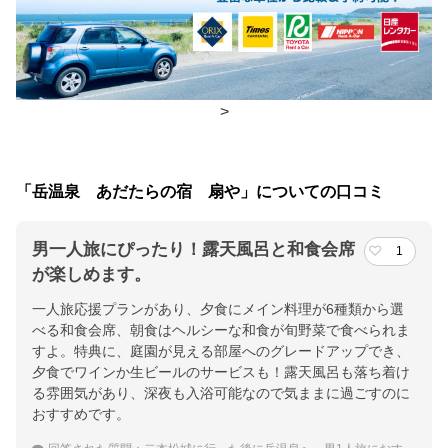
朝食
広間
夕食
広間
チェックイン・チェックアウト時間
>
チェックイン
15:00(最終チェックイン：18:00)
チェックアウ
10:00
「岳温泉 あだたらの宿 扇や」についての口コミ
ト
男一人旅にぴったり！露天風呂と和食会席
1
交通アクセス
が楽しめます。
東北線 二本松駅よりお車にて約２５分
一人旅応援プランがあり、夕食にメイン料理が6種類から選
べる和食会席、朝食はヘルシーな和食が旬野菜で食べられま
提供：楽天トラベル
すよ。特典に、庭園が見える部屋へのグレードアップでき、
楽天トラベルで
夕食でワインか生ビールのサービスも！露天風呂も落ち着け
る雰囲気があり、深夜も入浴可能なので気ままに過ごすのに
ホテル詳細を詳しく見る
おすすめです。