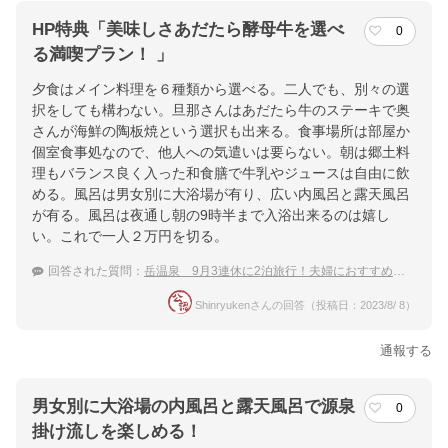
HP特典「美味しさあだたら酵母牛を選べ
0
る満喫プラン！ 」
夕食はメイン料理を６種類から選べる。二人でも、別々の選
択をしても構わない。旦那さんはあだたら牛のステーキで奥
さんが海鮮の陶板焼という選択も出来る。食事場所は部屋か
個室食事処なので、他人への気遣いは要らない。朝は郷土料
理もバランス良く入った和食膳で牛乳やジュースは自由に飲
める。風呂は男女別に大浴場が有り、広い内風呂と露天風呂
が有る。風呂は夜通し朝の9時半まで入浴出来るのは嬉し
い。これで一人２万円を切る。
回答された質問：
岳温泉 9月3連休に2泊旅行！夫婦におすすめの落ち着いた温泉宿
Shinryukenさんの回答（投稿日：2023/8/ 8）
通報する
男女別に大浴場の内風呂と露天風呂で源泉
0
掛け流しを楽しめる！