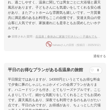
れ、過ごしやすく、温泉に関しては男女ごとに大浴場と露天
風呂があります。子どもさんにも気遣いをしてくれる安心感
があり、またアットホームな雰囲気も嬉しいです。一方質量
共に満足感のあるお料理もここの自慢です。安達太良山の登
山客に人気ですが、家族連れにも是非ともお奨めしたいホテ
ルです。
回答された質問：
岳温泉｜春休みに家族で行きたい！子連れでも安心な宿のおすすめは？
hahataさんの回答（投稿日：2025/3/12）
通報する
平日のお得なプランがある岳温泉の旅館
0
平日限定ではありますが、14300円というとてもお得な料金
で夕食に豚のしゃぶしゃぶかメインの会席プランがありま
す。ハニードリンクも付き、とてもリーズナブルです。こじ
んまりしていて、細かな気配りをしてくれることでもお奨め
です。露天風呂もあり、深夜でも利用できるのもありがたい
点です。平日のみですが、お得感があり、ちょっとした穴場