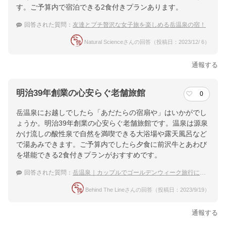
す。ご予算内で宿泊できる2食付きプランあります。
回答された質問：
友達とプチ贅沢な女子旅を楽しめる岳温泉の宿！
Natural Scienceさんの回答（投稿日：2023/12/ 6）
通報する
明治39年創業の心安らぐ老舗旅館
0
岳温泉にお越しでしたら「あだたらの宿扇や」はいかがでし
ょうか。明治39年創業の心安らぐ老舗旅館です。温泉は源泉
かけ流しの酸性泉で自然を満喫できる大浴場や露天風呂など
で湯あみできます。ご予算内でしたら夕食に前沢牛とあわび
を堪能できる2食付きプランがおすすめです。
回答された質問：
岳温泉｜カップルでゴールデンウィーク旅行におすすめの温泉宿は？
Behind The Lineさんの回答（投稿日：2023/9/19）
通報する