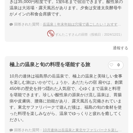
きは35,000円程度です。1室6名まで宿泊できます。酸性泉の
温泉は大浴場・露天風呂があります。夕食は安達太良酵母牛
がメインの和食会席膳です。
回答された質問：
岳温泉｜年末年始は穴場で過ごしたい！おすすめの宿は？
ずんたこすさんの回答（投稿日：2024/12/21）
通報する
極上の温泉と旬の料理を堪能する旅
0
10月の連休は福島県の岳温泉で、極上の温泉と美味しい食事
を楽しむ旅はいかがでしょうか。あだたらの宿 扇やは、創業
450年の歴史を持つ隠れた人気宿で、心ゆくまで温泉と料理
を堪能できます。珍しい酸性泉の源泉かけ流し温泉は、胃腸
病や皮膚病、腰痛に効能があり、露天風呂も完備されていま
す。東北サファリパークで遊んだ後は、福島の旬の食材を使
った料理を楽しみながら、温泉でゆっくりと疲れを癒してく
ださい。
回答された質問：
10月連休は岳温泉と東北サファリパークを楽しむ旅。露天風呂と食事がおすすめの宿は？