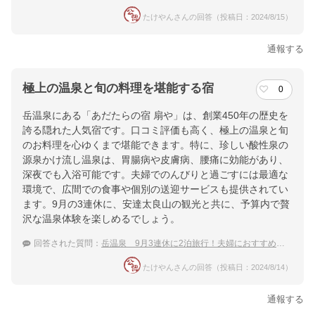
たけやんさんの回答（投稿日：2024/8/15）
通報する
極上の温泉と旬の料理を堪能する宿
0
岳温泉にある「あだたらの宿 扇や」は、創業450年の歴史を
誇る隠れた人気宿です。口コミ評価も高く、極上の温泉と旬
のお料理を心ゆくまで堪能できます。特に、珍しい酸性泉の
源泉かけ流し温泉は、胃腸病や皮膚病、腰痛に効能があり、
深夜でも入浴可能です。夫婦でのんびりと過ごすには最適な
環境で、広間での食事や個別の送迎サービスも提供されてい
ます。9月の3連休に、安達太良山の観光と共に、予算内で贅
沢な温泉体験を楽しめるでしょう。
回答された質問：
岳温泉 9月3連休に2泊旅行！夫婦におすすめの落ち着いた温泉宿
たけやんさんの回答（投稿日：2024/8/14）
通報する