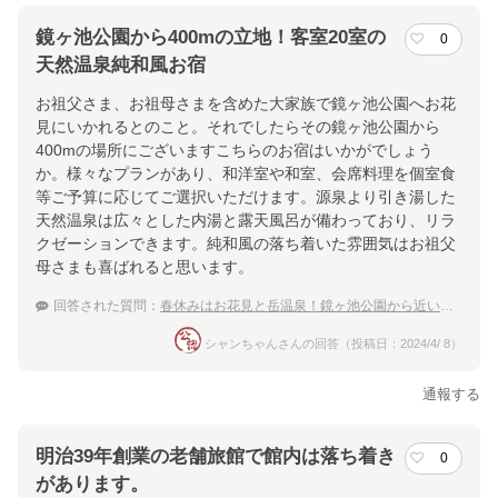
鏡ヶ池公園から400mの立地！客室20室の
0
天然温泉純和風お宿
お祖父さま、お祖母さまを含めた大家族で鏡ヶ池公園へお花
見にいかれるとのこと。それでしたらその鏡ヶ池公園から
400mの場所にございますこちらのお宿はいかがでしょう
か。様々なプランがあり、和洋室や和室、会席料理を個室食
等ご予算に応じてご選択いただけます。源泉より引き湯した
天然温泉は広々とした内湯と露天風呂が備わっており、リラ
クゼーションできます。純和風の落ち着いた雰囲気はお祖父
母さまも喜ばれると思います。
回答された質問：
春休みはお花見と岳温泉！鏡ヶ池公園から近いおすすめの温泉宿は？
シャンちゃんさんの回答（投稿日：2024/4/ 8）
通報する
明治39年創業の老舗旅館で館内は落ち着き
0
があります。