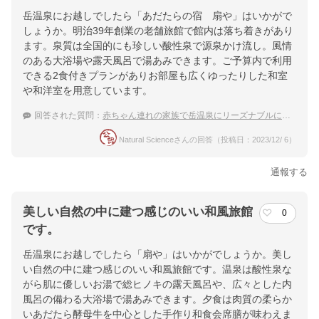
岳温泉にお越しでしたら「あだたらの宿 扇や」はいかがで
しょうか。明治39年創業の老舗旅館で館内は落ち着きがあり
ます。泉質は全国的にも珍しい酸性泉で源泉かけ流し。風情
のある大浴場や露天風呂で湯あみできます。ご予算内で利用
できる2食付きプランがありお部屋も広くゆったりした和室
や和洋室を用意しています。
回答された質問：
赤ちゃん連れの家族で岳温泉にリーズナブルに宿泊したい
Natural Scienceさんの回答（投稿日：2023/12/ 6）
通報する
美しい自然の中に建つ感じのいい和風旅館
0
です。
岳温泉にお越しでしたら「扇や」はいかがでしょうか。美し
い自然の中に建つ感じのいい和風旅館です。温泉は酸性泉な
がら肌に優しいお湯で総ヒノキの露天風呂や、広々とした内
風呂の備わる大浴場で湯あみできます。夕食は肉質の柔らか
いあだたら酵母牛を中心とした手作り和食会席膳が味わえま