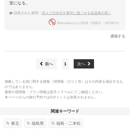
室になる。
回答された質問：
恋人と記念日を贅沢に過ごせる岳温泉の宿！
Shinryukenさんの回答（投稿日：2023/8/ 8）
通報する
前へ
1
次へ
掲載している宿に関する情報（宿情報・口コミ等）はその内容を保証するも
のではありません。
最新の宿情報・プラン情報は楽天トラベルにてご確認ください。
本ページからの旅行予約ではGポイントは加算されません。
関連キーワード
東北
福島県
福島・二本松