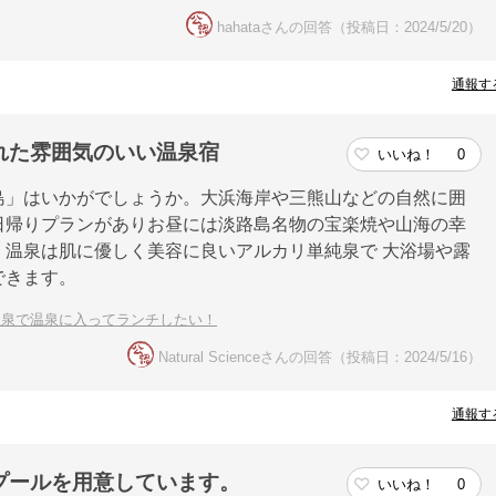
hahataさんの回答（投稿日：2024/5/20）
通報す
れた雰囲気のいい温泉宿
いいね！
0
島」はいかがでしょうか。大浜海岸や三熊山などの自然に囲
日帰りプランがありお昼には淡路島名物の宝楽焼や山海の幸
温泉は肌に優しく美容に良いアルカリ単純泉で 大浴場や露
できます。
温泉で温泉に入ってランチしたい！
Natural Scienceさんの回答（投稿日：2024/5/16）
通報す
プールを用意しています。
いいね！
0