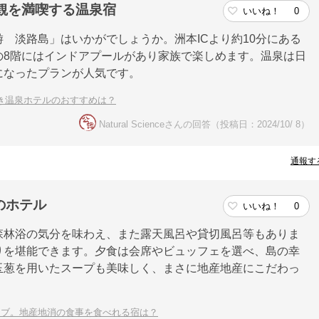
景観を満喫する温泉宿
いいね！
0
 淡路島」はいかがでしょうか。洲本ICより約10分にある
の8階にはインドアプールがあり家族で楽しめます。温泉は日
になったプランが人気です。
き温泉ホテルのおすすめは？
Natural Scienceさんの回答（投稿日：2024/10/ 8）
通報す
のホテル
いいね！
0
森林浴の気分を味わえ、また露天風呂や貸切風呂等もありま
りを堪能できます。夕食は会席やビュッフェを選べ、島の幸
玉葱を用いたスープも美味しく、まさに地産地産にこだわっ
イブ。地産地消の食事を食べれる宿は？