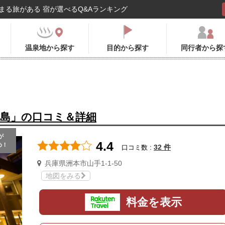
まる旅がある 宿が選べるQ&Aランキング
温泉地から探す
目的から探す
同行者から探
路島」の口コミ＆詳細
が
4.4
め！
32 件
口コミ数 :
兵庫県洲本市山手1-1-50
地図をみる
料金を表示