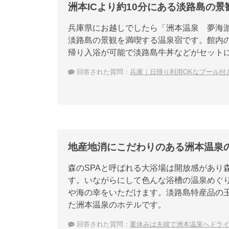
洲本ICより約10分にある淡路島の
兵庫県にお越しでしたら「洲本温泉 夢海游
淡路島の景観を満喫する温泉宿です。館内
帰り入浴が可能で淡路島牛丼などがセット
回答された質問：
兵庫｜日帰り利用OKなプール付
地産地消にこだわりのある洲本温泉
森のSPAと呼ばれる大浴場は開放感があり
す。いながらにして色んな浴槽の温泉めぐ
や海の幸をいただけます。淡路島特産品の
た洲本温泉のホテルです。
回答された質問：
夏休みは夫婦で洲本温泉へドラ