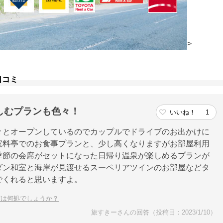
>
口コミ
しむプランも色々！
いいね！
1
々とオープンしているのでカップルでドライブのお出かけに
室料亭でのお食事プランと、少し高くなりますがお部屋利用
季節の会席がセットになった日帰り温泉が楽しめるプランが
ダン和室と海岸が見渡せるスーペリアツインのお部屋などタ
でくれると思いますよ。
宿は何処でしょうか？
旅すきーさんの回答（投稿日：2023/1/10）