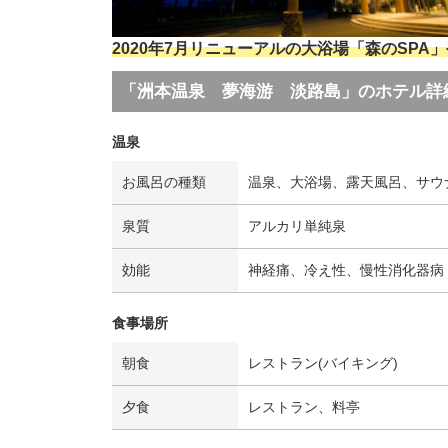
2020年7月リニューアルの大浴場「森のSP
「洲本温泉 夢海游 淡路島」のホテル詳
温泉
お風呂の種類
温泉、大浴場、露天風呂、サウ
泉質
アルカリ単純泉
効能
神経痛、冷え性、慢性消化器病
食事場所
朝食
レストラン(バイキング)
夕食
レストラン、料亭