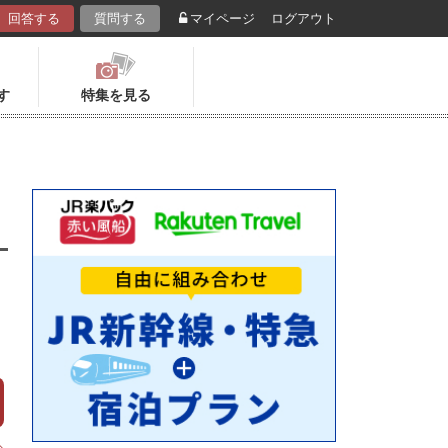
回答する
質問する
マイページ
ログアウト
す
特集を見る