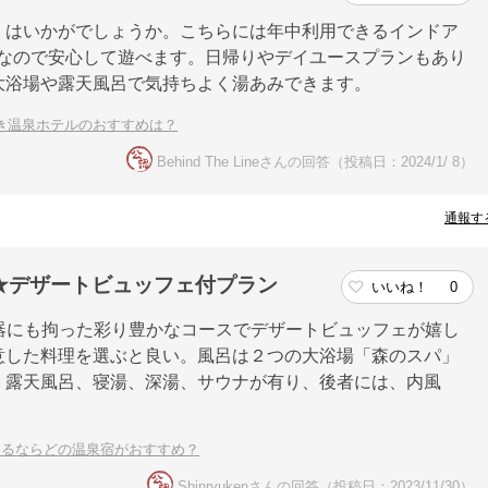
」はいかがでしょうか。こちらには年中利用できるインドア
どなので安心して遊べます。日帰りやデイユースプランもあり
大浴場や露天風呂で気持ちよく湯あみできます。
き温泉ホテルのおすすめは？
Behind The Lineさんの回答（投稿日：2024/1/ 8）
通報す
★デザートビュッフェ付プラン
いいね！
0
けや器にも拘った彩り豊かなコースでデザートビュッフェが嬉し
意した料理を選ぶと良い。風呂は２つの大浴場「森のスパ」
、露天風呂、寝湯、深湯、サウナが有り、後者には、内風
まるならどの温泉宿がおすすめ？
Shinryukenさんの回答（投稿日：2023/11/30）