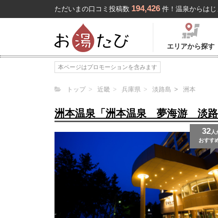
194,426
ただいまの口コミ投稿数
件！温泉からはじ
エリアから探す
本ページはプロモーションを含みます
トップ
近畿
兵庫県
淡路島
洲本
洲本温泉「洲本温泉 夢海游 淡
32
人
おすす