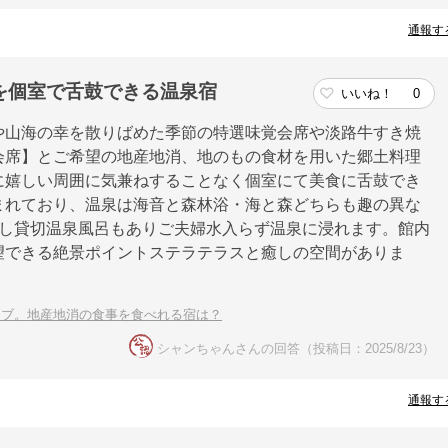
通報す
を個室で舌鼓できる温泉宿
いいね！
0
や山海の幸を散りばめた季節の特選味覚会席や淡路牛すき焼
会席】とご希望の地産地消、地のもの食材を用いた郷土料理
に嬉しい周囲に気兼ねすることなく個室にて美食に舌鼓でき
まれており、温泉は海音と森林浴・海と森どちらも趣の異な
すし貸切温泉風呂もありご夫婦水入らず温泉に浸れます。館内
望できる絶景ポイントステラテラスと癒しの空間がありま
イブ。地産地消の食事を食べれる宿は？
シャンちゃんさんの回答（投稿日：2025/8/23）
通報す