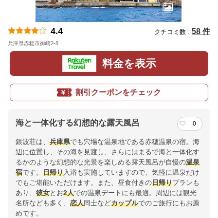
4.4
58 件
クチコミ数 :
兵庫県赤穂市御崎2-8
地図
料金を表示
割引クーポンをチェック
海と一体化する幻想的な露天風呂
0
銀波荘は、
兵庫県
でも穴場な温泉地である赤穂温泉の宿。海
辺に位置し、その海を見渡し、さらにはまるで海と一体化す
るかのような幻想的な光景を楽しめる露天風呂が自慢の
温泉
宿
です。
日帰り
入浴も実施していますので、気軽に温泉だけ
でもご堪能いただけます。また、昼食付きの
日帰り
プランも
あり、
彼女
とお
2人
での温泉デートにも最適。周辺には観光
名所なども多く、
恋人
同士など
カップル
でのご旅行にもお薦
めです。