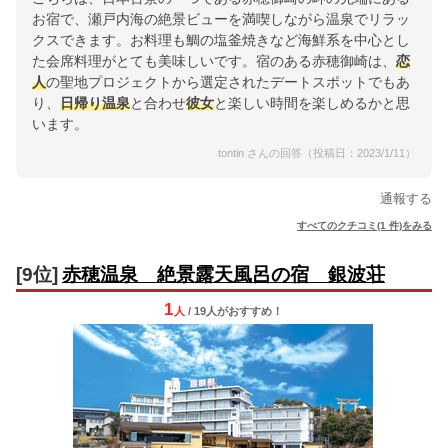
お宿で、瀬戸内海の絶景ビューを満喫しながら温泉でリラッ
クスできます。お料理も鯛の塩釜焼きなど海鮮系を中心とし
た会席料理がとても美味しいです。宿のある赤穂御崎は、
恋
人
の聖地プロジェクトから選定されたデートスポットでもあ
り、
日帰り温泉
と合わせ
彼女
と楽しい時間を楽しめるかと思
います。
tontin さんの回答（投稿日：2023/1/11）
通報する
すべてのクチコミ(1 件)をみる
[9位]
赤穂温泉 絶景露天風呂の宿 銀波荘
1
人
/ 19人
が
おすすめ！