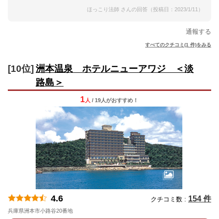
ほっこり法師 さんの回答（投稿日：2023/1/11）
通報する
すべてのクチコミ(1 件)をみる
[10位]
洲本温泉 ホテルニューアワジ ＜淡
路島＞
1
人
/ 19人
が
おすすめ！
4.6
154 件
クチコミ数 :
兵庫県洲本市小路谷20番地
地図