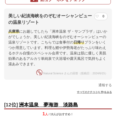
美しい紀淡海峡をのぞむオーシャンビュー
0
の温泉リゾート
兵庫県
にお越しでしたら「洲本温泉 ザ・サンプラザ」はいか
がでしょうか。美しい紀淡海峡をのぞむオーシャンビューの
温泉リゾートです。こちらでは食事付の
日帰り
プランをいく
つか用意しています。料理も鱧や伊勢海老がたっぷり味わえ
るホテル自慢のスペシャル会席です。温泉は肌に優しく美肌
効果のあるアルカリ単純泉で大浴場や露天風呂で気持ちよく
湯あみできます。
Natural Science さんの回答（投稿日：2024/6/15）
通報する
すべてのクチコミ(1 件)をみる
[12位]
洲本温泉 夢海游 淡路島
1
人
/ 19人
が
おすすめ！