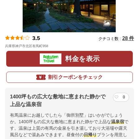
3.5
28 件
クチコミ数 :
兵庫県神戸市北区有馬町958
地図
料金を表示
割引クーポンをチェック
1400坪もの広大な敷地に恵まれた静かで
0
上品な温泉宿
有馬温泉にお越しでしたら「御所別墅」はいかがでしょう
か。1400坪もの広大な敷地に恵まれた静かで上品な
温泉宿
で
す。温泉は上質の有馬の金泉を引き湯しており大浴場や露天
風呂などで湯あみできます。昼食付の
日帰り
プランを用意し