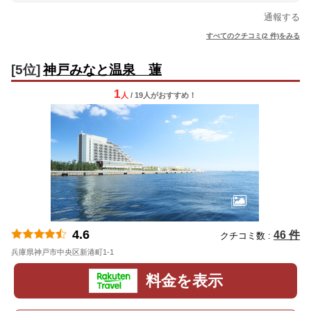
通報する
すべてのクチコミ(2 件)をみる
[5位]
神戸みなと温泉 蓮
1
人
/ 19人
が
おすすめ！
4.6
46 件
クチコミ数 :
兵庫県神戸市中央区新港町1-1
地図
料金を表示