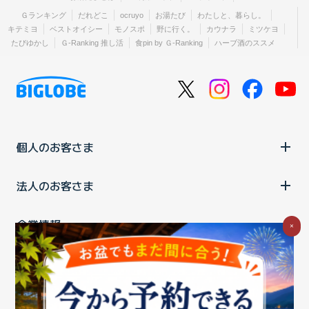
Ｇランキング
だれどこ
ocruyo
お湯たび
わたしと、暮らし。
キテミヨ
ベストオイシー
モノスポ
野に行く。
カウナラ
ミツケヨ
たびゆかし
Ｇ-Ranking 推し活
食pin by Ｇ-Ranking
ハーブ酒のススメ
個人のお客さま
法人のお客さま
企業情報
×
ご利用中の方
お問い合わせ
消費税の表示
ウェブアクセシビリティの取り組み