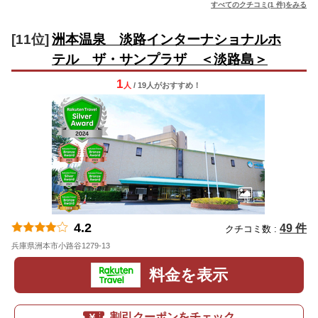
すべてのクチコミ(1 件)をみる
[11位]
洲本温泉 淡路インターナショナルホ
テル ザ・サンプラザ ＜淡路島＞
1
人
/ 19人
が
おすすめ！
4.2
49 件
クチコミ数 :
兵庫県洲本市小路谷1279-13
地図
料金を表示
割引クーポンをチェック