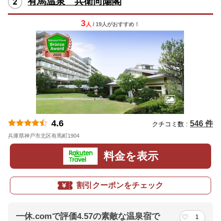
有馬温泉 兵衛向陽閣
3
人
/ 19人
が
おすすめ！
4.6
546 件
クチコミ数 :
兵庫県神戸市北区有馬町1904
地図
料金を表示
割引クーポンをチェック
一休.comで評価4.57の素敵な温泉宿で
1