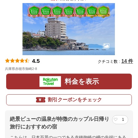
4.5
14 件
クチコミ数 :
兵庫県赤穂市御崎2-8
地図
料金を表示
割引クーポンをチェック
絶景ビューの温泉が特徴のカップル日帰り
1
旅行におすすめの宿
こちらは、日本百景の一つである赤穂御崎の岬の先端にある