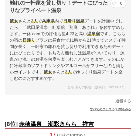
離れの一軒家を貸し切り！デートにぴった
0
りなプライベート温泉
彼女
さんと
2人
で
兵庫県
内で
日帰り温泉
デートを計画中でし
たら、「武田尾温泉 紅葉舘 別庭 あざれ」をおすすめし
ます。一休.comでの評価も星4.23と高い
温泉宿
です。こちら
の宿の
日帰り
プランは昼食付で11時から21時までとステイ時
間が長く、一軒家の離れを貸し切りで利用できるためデート
にはぴったりです。もちろん離れには温泉がついており、源
泉かけ流しのお湯を何度も楽しむことができます。そのほか
に冷蔵庫のソフトドリンクやアルコールがフリーなのも嬉し
いポイントです。
彼女
さんと
2人
でゆっくり温泉デートを楽
しむのにおすすめです。
なち さんの回答（投稿日：2023/1/17）
通報する
すべてのクチコミ(1 件)をみる
[8位]
赤穂温泉 潮彩きらら 祥吉
1
人
/ 19人
が
おすすめ！