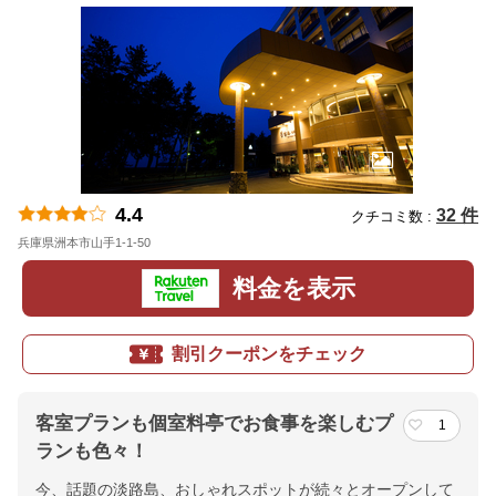
4.4
32 件
クチコミ数 :
兵庫県洲本市山手1-1-50
地図
料金を表示
割引クーポンをチェック
客室プランも個室料亭でお食事を楽しむプ
1
ランも色々！
今、話題の淡路島、おしゃれスポットが続々とオープンして