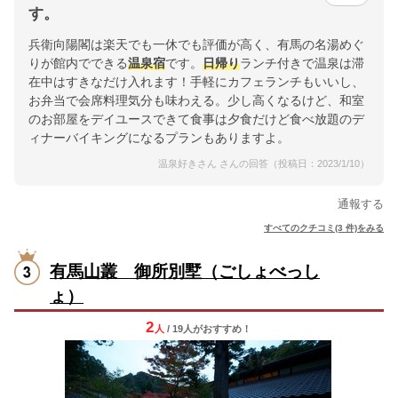
す。
兵衛向陽閣は楽天でも一休でも評価が高く、有馬の名湯めぐ
りが館内でできる
温泉宿
です。
日帰り
ランチ付きで温泉は滞
在中はすきなだけ入れます！手軽にカフェランチもいいし、
お弁当で会席料理気分も味わえる。少し高くなるけど、和室
のお部屋をデイユースできて食事は夕食だけど食べ放題のデ
ィナーバイキングになるプランもありますよ。
温泉好きさん さんの回答（投稿日：2023/1/10）
通報する
すべてのクチコミ(3 件)をみる
有馬山叢 御所別墅（ごしょべっし
ょ）
2
人
/ 19人
が
おすすめ！