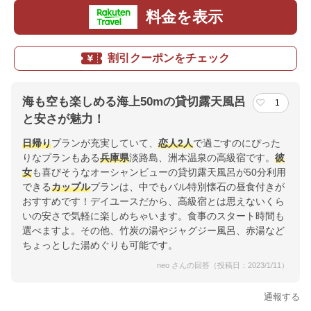
料金を表示
割引クーポンをチェック
海も空も楽しめる海上50mの貸切露天風呂
1
と安さが魅力！
日帰り
プランが充実していて、
恋人
2人
で過ごすのにぴった
りなプランもある
兵庫県
淡路島、洲本温泉の高級宿です。
彼
女
も喜びそうなオーシャンビューの貸切露天風呂が50分利用
できる
カップル
プランは、中でもバル特別懐石の昼食付きが
おすすめです！デイユースだから、高級宿とは思えないくら
いの安さで気軽に楽しめちゃいます。食事のスタート時間も
選べますよ。その他、竹炭の湯やジャグジー風呂、赤湯など
ちょっとした湯めぐりも可能です。
neo さんの回答（投稿日：2023/1/11）
通報する