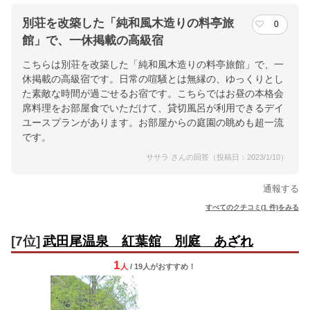
別荘を改築した「純和風木造りの料亭旅
0
館」で、一休掲載の高級宿
こちらは別荘を改築した「純和風木造りの料亭旅館」で、一
休掲載の高級宿です。日常の喧騒とは無縁の、ゆっくりとし
た素敵な時間が過ごせるお宿です。こちらではお昼の本格会
席料理をお部屋食でいただけて、貸切風呂が利用できるデイ
ユースプランがあります。お部屋からの庭園の眺めも超一流
です。
ササラ さんの回答（投稿日：2023/1/10）
通報する
すべてのクチコミ(1 件)をみる
[7位]
武田尾温泉 紅葉舘 別庭 あざれ
1
人
/ 19人
が
おすすめ！