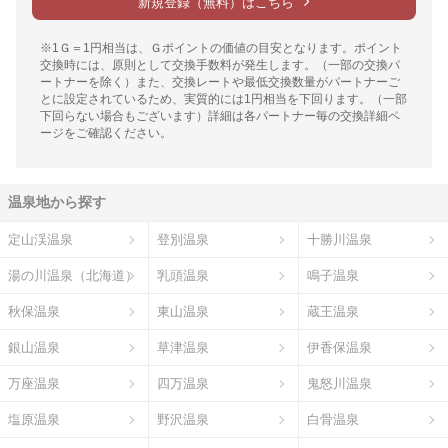
新規登録（無料）はこちら
※1Ｇ＝1円相当は、Ｇポイントの価値の目安となります。ポイント
交換時には、原則として交換手数料が発生します。（一部の交換パ
ートナーを除く）また、交換レートや最低交換数量がパートナーご
とに設定されているため、実質的には1円相当を下回ります。（一部
下回らない場合もございます）詳細は各パートナー毎の交換詳細ペ
ージをご確認ください。
温泉地から探す
定山渓温泉
登別温泉
十勝川温泉
湯の川温泉（北海道）
乳頭温泉
鳴子温泉
秋保温泉
東山温泉
蔵王温泉
銀山温泉
草津温泉
伊香保温泉
万座温泉
四万温泉
鬼怒川温泉
塩原温泉
野沢温泉
白骨温泉