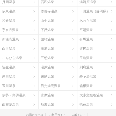
月岡温泉
石和温泉
湯河原温泉
伊東温泉
修善寺温泉
下田温泉（静岡県）
和倉温泉
山中温泉
あわら温泉
宇奈月温泉
下呂温泉
平湯温泉
新穂高温泉
城崎温泉
有馬温泉
白浜温泉
勝浦温泉
道後温泉
こんぴら温泉
三朝温泉
玉造温泉
皆生温泉
湯原温泉
別府温泉
黒川温泉
霧島温泉
酸ヶ湯温泉
玉川温泉
日光湯元温泉
箱根温泉
伊勢・鳥羽温泉
志摩温泉
大歩危祖谷温泉
由布院温泉
熱海温泉
指宿温泉
お湯たびとは
ご利用ガイド
Ｇポイント