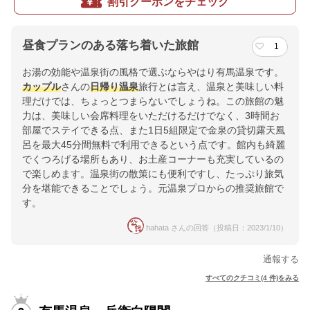
割引クーポンをチェック
昼食プランのある落ち着いた旅館
1
お湯の効能や温泉街の風格で選ぶならやはり有馬温泉です。
カップル
さんの
日帰り温泉
旅行とは言え、温泉と美味しい料
理だけでは、ちょっとつまらないでしょうね。この旅館の魅
力は、美味しい会席料理をいただけるだけでなく、3時間お
部屋でステイできる点、また1日5組限定で金泉の貸切露天風
呂を最大45分間無料で利用できるという点です。館内も綺麗
でくつろげる場所もあり、お土産コーナーも充実しているの
で楽しめます。温泉街の散策にも便利ですし、たっぷり旅気
分を堪能できることでしょう。元温泉プロからの推奨旅館で
す。
hahata さんの回答（投稿日：2023/1/10）
通報する
すべてのクチコミ(4 件)をみる