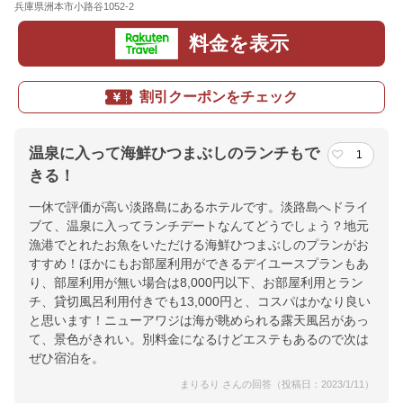
兵庫県洲本市小路谷1052-2
地図
料金を表示
割引クーポンをチェック
温泉に入って海鮮ひつまぶしのランチもで
1
きる！
一休で評価が高い淡路島にあるホテルです。淡路島へドライ
ブて、温泉に入ってランチデートなんてどうでしょう？地元
漁港でとれたお魚をいただける海鮮ひつまぶしのプランがお
すすめ！ほかにもお部屋利用ができるデイユースプランもあ
り、部屋利用が無い場合は8,000円以下、お部屋利用とラン
チ、貸切風呂利用付きでも13,000円と、コスパはかなり良い
と思います！ニューアワジは海が眺められる露天風呂があっ
て、景色がきれい。別料金になるけどエステもあるので次は
ぜひ宿泊を。
まりるり さんの回答（投稿日：2023/1/11）