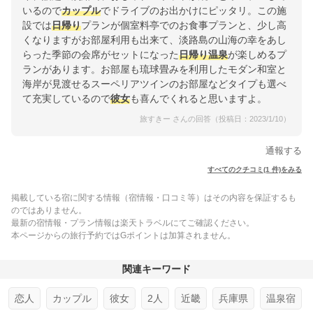
いるので
カップル
でドライブのお出かけにピッタリ。この施
設では
日帰り
プランが個室料亭でのお食事プランと、少し高
くなりますがお部屋利用も出来て、淡路島の山海の幸をあし
らった季節の会席がセットになった
日帰り温泉
が楽しめるプ
ランがあります。お部屋も琉球畳みを利用したモダン和室と
海岸が見渡せるスーペリアツインのお部屋などタイプも選べ
て充実しているので
彼女
も喜んでくれると思いますよ。
旅すきー さんの回答（投稿日：2023/1/10）
通報する
すべてのクチコミ(1 件)をみる
掲載している宿に関する情報（宿情報・口コミ等）はその内容を保証するも
のではありません。
最新の宿情報・プラン情報は楽天トラベルにてご確認ください。
本ページからの旅行予約ではGポイントは加算されません。
関連キーワード
恋人
カップル
彼女
2人
近畿
兵庫県
温泉宿