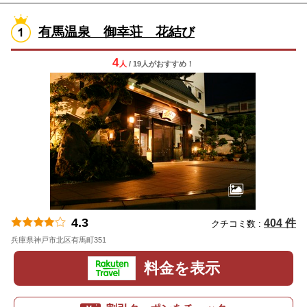
有馬温泉 御幸荘 花結び
4
人
/ 19人
が
おすすめ！
4.3
404 件
クチコミ数 :
兵庫県神戸市北区有馬町351
地図
料金を表示