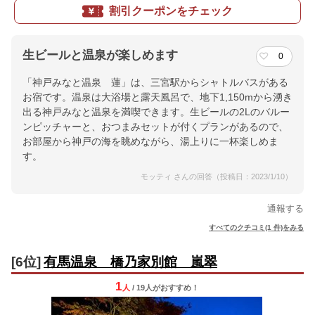
割引クーポンをチェック
生ビールと温泉が楽しめます
0
「神戸みなと温泉 蓮」は、三宮駅からシャトルバスがある
お宿です。温泉は大浴場と露天風呂で、地下1,150mから湧き
出る神戸みなと温泉を満喫できます。生ビールの2Lのバルー
ンピッチャーと、おつまみセットが付くプランがあるので、
お部屋から神戸の海を眺めながら、湯上りに一杯楽しめま
す。
モッティ さんの回答（投稿日：2023/1/10）
通報する
すべてのクチコミ(1 件)をみる
[6位]
有馬温泉 橋乃家別館 嵐翠
1
人
/ 19人
が
おすすめ！