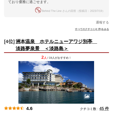
ており優雅に過ごせます。
Behind The Line さんの回答（投稿日：2023/7/19）
通報する
すべてのクチコミ(2 件)をみる
[4位]
洲本温泉 ホテルニューアワジ別亭
淡路夢泉景 ＜淡路島＞
2
人
/ 19人
が
おすすめ！
4.6
45 件
クチコミ数 :