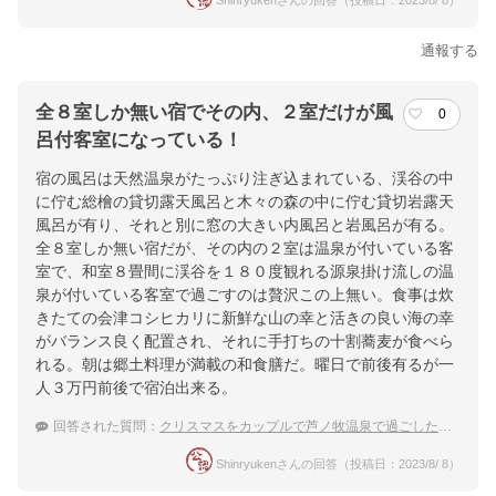
Shinryukenさんの回答（投稿日：2023/8/ 8）
通報する
全８室しか無い宿でその内、２室だけが風
0
呂付客室になっている！
宿の風呂は天然温泉がたっぷり注ぎ込まれている、渓谷の中
に佇む総檜の貸切露天風呂と木々の森の中に佇む貸切岩露天
風呂が有り、それと別に窓の大きい内風呂と岩風呂が有る。
全８室しか無い宿だが、その内の２室は温泉が付いている客
室で、和室８畳間に渓谷を１８０度観れる源泉掛け流しの温
泉が付いている客室で過ごすのは贅沢この上無い。食事は炊
きたての会津コシヒカリに新鮮な山の幸と活きの良い海の幸
がバランス良く配置され、それに手打ちの十割蕎麦が食べら
れる。朝は郷土料理が満載の和食膳だ。曜日で前後有るが一
人３万円前後で宿泊出来る。
回答された質問：
クリスマスをカップルで芦ノ牧温泉で過ごしたいです
Shinryukenさんの回答（投稿日：2023/8/ 8）