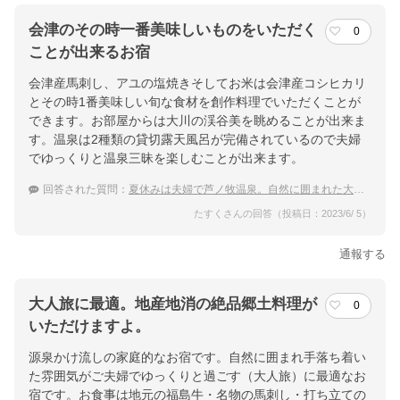
会津のその時一番美味しいものをいただく
0
ことが出来るお宿
会津産馬刺し、アユの塩焼きそしてお米は会津産コシヒカリ
とその時1番美味しい旬な食材を創作料理でいただくことが
できます。お部屋からは大川の渓谷美を眺めることが出来ま
す。温泉は2種類の貸切露天風呂が完備されているので夫婦
でゆっくりと温泉三昧を楽しむことが出来ます。
回答された質問：
夏休みは夫婦で芦ノ牧温泉。自然に囲まれた大人旅と地元の料理を堪能したい
たすくさんの回答（投稿日：2023/6/ 5）
通報する
大人旅に最適。地産地消の絶品郷土料理が
0
いただけますよ。
源泉かけ流しの家庭的なお宿です。自然に囲まれ手落ち着い
た雰囲気がご夫婦でゆっくりと過ごす（大人旅）に最適なお
宿です。お食事は地元の福島牛・名物の馬刺し・打ち立ての