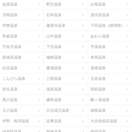
塩原温泉
野沢温泉
白骨温泉
月岡温泉
石和温泉
湯河原温泉
伊東温泉
修善寺温泉
下田温泉（静岡県）
和倉温泉
山中温泉
あわら温泉
宇奈月温泉
下呂温泉
平湯温泉
新穂高温泉
城崎温泉
有馬温泉
白浜温泉
勝浦温泉
道後温泉
こんぴら温泉
三朝温泉
玉造温泉
皆生温泉
湯原温泉
別府温泉
黒川温泉
霧島温泉
酸ヶ湯温泉
玉川温泉
日光湯元温泉
箱根温泉
伊勢・鳥羽温泉
志摩温泉
大歩危祖谷温泉
由布院温泉
熱海温泉
指宿温泉