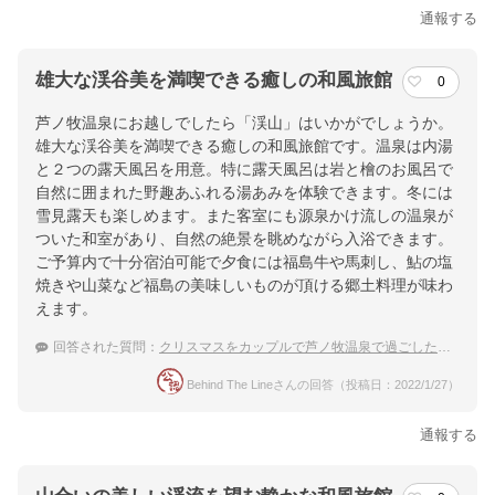
通報する
雄大な渓谷美を満喫できる癒しの和風旅館
0
芦ノ牧温泉にお越しでしたら「渓山」はいかがでしょうか。
雄大な渓谷美を満喫できる癒しの和風旅館です。温泉は内湯
と２つの露天風呂を用意。特に露天風呂は岩と檜のお風呂で
自然に囲まれた野趣あふれる湯あみを体験できます。冬には
雪見露天も楽しめます。また客室にも源泉かけ流しの温泉が
ついた和室があり、自然の絶景を眺めながら入浴できます。
ご予算内で十分宿泊可能で夕食には福島牛や馬刺し、鮎の塩
焼きや山菜など福島の美味しいものが頂ける郷土料理が味わ
えます。
回答された質問：
クリスマスをカップルで芦ノ牧温泉で過ごしたいです
Behind The Lineさんの回答（投稿日：2022/1/27）
通報する