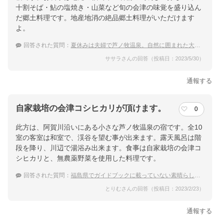
十割そば・鮎の塩焼き・山菜など旬の会津の味覚を盛り込ん
だ郷土料理です。地産地消の絶品郷土料理がいただけます
よ。
回答された質問：
夏休みは夫婦で芦ノ牧温泉。自然に囲まれた大人旅と地元の料理を堪能したい
ササラさんの回答（投稿日：2023/5/30）
通報する
自家栽培の会津コシヒカリが頂けます。
0
此方は、阿賀川沿いにある小さな芦ノ牧温泉の宿です。全10
室の客室は和室で、渓谷を望む事が出来ます。露天風呂は階
段を降り、川辺で湯浴み出来ます。食事は自家栽培の会津コ
シヒカリと、無農薬野菜を使用した料理です。
回答された質問：
福島県でガイドブックに載っていない素晴らしい温泉宿
とりむさんの回答（投稿日：2023/2/23）
通報する