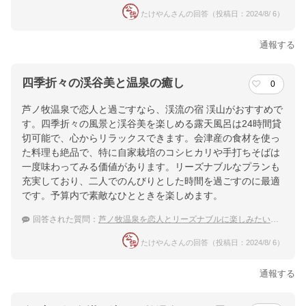
たけやんさんの回答（投稿日：2024/8/ 6）
通報する
四季折々の渓谷美と温泉の癒し
0
芦ノ牧温泉で恋人と過ごすなら、渓流の宿 渓山がおすすめで
す。四季折々の風景と渓谷美を楽しめる露天風呂は24時間貸
切可能で、心からリラックスできます。会津産の食材を使っ
た料理も絶品で、特に自家栽培のコシヒカリや手打ちそばは
一度味わってみる価値があります。リーズナブルなプランも
充実しており、二人でのんびりとした時間を過ごすのに最適
です。予算内で素敵なひとときを楽しめます。
回答された質問：
芦ノ牧温泉を恋人とリーズナブルに楽しみたいです！
たけやんさんの回答（投稿日：2024/8/ 6）
通報する