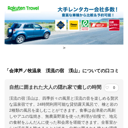
食事場所
朝食
広間
夕食
部屋、個室
チェックイン・チェックアウト時間
>
チェックイン
15:00(最終チェックイン：19:00)
チェックアウ
10:00
「会津芦ノ牧温泉 渓流の宿 渓山」についての口コミ
ト
自然に囲まれた大人の隠れ家で癒しの時間
0
交通アクセス
渓流の宿 渓山は、四季折々の風景と渓流の音を楽しめる贅沢
芦ノ牧温泉駅より会津バスに乗車、芦ノ牧下車で徒歩にて２分
な温泉宿です。24時間利用可能な貸切露天風呂で、檜と岩の
2種類の風呂を楽しむことができます。食事は会津産の馬刺
提供：楽天トラベル
しやアユの塩焼き、無農薬野菜を使った料理が自慢で、地元
楽天トラベルで
の食材をふんだんに使った和会席を堪能できます。全客室か