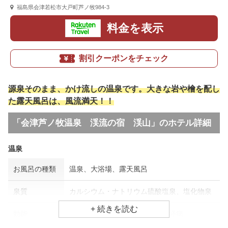
福島県会津若松市大戸町芦ノ牧984-3
料金を表示
割引クーポンをチェック
源泉そのまま、かけ流しの温泉です。大きな岩や檜を配し
た露天風呂は、風流満天！！
「会津芦ノ牧温泉 渓流の宿 渓山」のホテル詳細
温泉
お風呂の種類
温泉、大浴場、露天風呂
泉質
カルシウム・ナトリウム硫酸塩泉、塩化物泉
効能
関節痛、神経痛、リウマチ・神経病