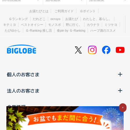
お湯たびとは
ご利用ガイド
Ｇポイント
Ｇランキング
だれどこ
ocruyo
お湯たび
わたしと、暮らし。
キテミヨ
ベストオイシー
モノスポ
野に行く。
カウナラ
ミツケヨ
たびゆかし
Ｇ-Ranking 推し活
食pin by Ｇ-Ranking
ハーブ酒のススメ
個人のお客さま
法人のお客さま
企業情報
×
ご利用中の方