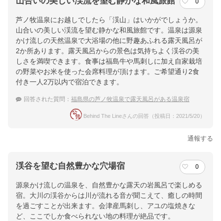
山合いの美しい渓流を望む静かな和風旅館
0
芦ノ牧温泉にお越しでしたら「渓山」はいかがでしょうか。
山合いの美しい渓流を望む静かな和風旅館です。温泉は源泉
かけ流しの天然温泉で大浴場の他に野趣あふれる露天風呂が
2か所あります。露天風呂からの景色は気持ちよく渓谷の美
しさを満喫できます。食事は福島牛や馬刺しに加え自家栽培
の野菜やお米を使った会席料理が頂けます。ご希望通り2食
付き一人2万以内で宿泊できます。
回答された質問：
福島県の芦ノ牧温泉で露天風呂がある温泉宿
Behind The Lineさんの回答（投稿日：2021/5/20）
通報する
渓谷を望む自然豊かな穴場宿
0
源泉かけ流しの温泉を、自然豊かな露天の岩風呂で楽しめる
宿。大川の渓谷からは川が流れる音が聞こえて、癒しの時間
を過ごすことが出来ます。会津産馬刺し、アユの塩焼きな
ど、ここでしか食べられない地の料理が絶品です。