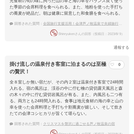
元食材の旬の味に拘った山の幸と海の幸をバランス良く使っ
た季節の会席料理を食べられる。また、地粉を使った手打ち
の蕎麦が絶品だ。朝は健康に留意した和食膳を食べられる。
回答された質問：
全国旅行支援活用！会津芦ノ牧温泉で夫婦旅行におすすめの温泉宿
Shinryukenさんの回答（投稿日：2023/8/ 9）
通報する
掛け流しの温泉付き客室に泊まるのは至極
0
の贅沢！
全８室しか無い宿だが、その内２室は温泉付き客室で24時間
入れる。宿の風呂は、渓谷の中に佇む檜の貸切露天風呂と森
の木々の中に佇む貸切岩風呂が有る。また、内風呂も二つ有
る。両方とも24時間入れる。食事は地元食材の海の幸と山の
幸を使った会席料理と手打ち十割蕎麦が嬉しい。そして炊き
たての会津コシヒカリが旨くて堪らない。
回答された質問：
クリスマスを贅沢に過ごせる芦ノ牧温泉の宿