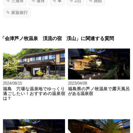
三連休
連休
車
2泊
旅館
家族旅行
「会津芦ノ牧温泉 渓流の宿 渓山」に関連する質問
2024/08/15
2023/04/08
福島 穴場な温泉地でゆっくり
福島県の芦ノ牧温泉で露天風呂
過ごしたい！おすすめの温泉宿
がある温泉宿
は？