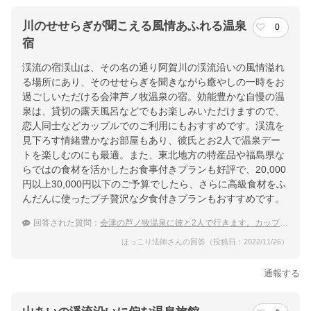
川のせせらぎが聞こえる風情あふれる温泉
0
宿
渓流の宿渓山は、その名の通り阿賀川の渓流沿いの風情溢れ
る場所にあり、そのせせらぎを聞きながら癒やしの一時をお
過ごしいただける会津芦ノ牧温泉の宿。効能豊かな自慢の温
泉は、貸切の露天風呂などでもお楽しみいただけますので、
恋人同士などカップルでのご利用にもおすすめです。渓流を
見下ろす情緒豊かなお部屋もあり、彼氏とお2人で温泉デー
トを楽しむのにも最適。また、東北地方の特産品や福島県な
らではの食材を活かしたお食事付きプランも好評で、20,000
円以上30,000円以下のご予算でしたら、さらに高級食材をふ
んだんに使ったプチ贅沢な夕食付きプランもおすすめです。
回答された質問：
会津の芦ノ牧温泉に彼と2人で行きます。カップルにおすすめなプチ贅沢出来る高級な温泉宿は？
ほっこり法師さんの回答（投稿日：2022/11/26）
通報する