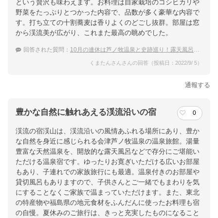
という贅沢も味わえます。お料理は自家栽培のコシヒカリや
野菜をたっぷりとつかった内容で、品数が多く豪華な内容で
す。打ち立ての十割蕎麦は香りよくのどごし抜群。部屋は窓
から渓流美が広がり、これまた最高の眺めでした。
回答された質問：
10月の連休は芦ノ牧温泉と史跡巡り！露天風呂と食事がおすすめの宿は？
くまたんさんさんの回答（投稿日：2022/9/ 5）
通報する
豊かな自然に触れあえる渓流沿いの宿
0
渓流の宿渓山は、渓流沿いの風情あふれる場所にあり、豊か
な自然を身近に感じられる会津芦ノ牧温泉の温泉旅館。湯量
豊富な天然温泉を、開放的な露天風呂などで存分にご堪能い
ただける温泉宿です。ゆったりお寛ぎいただける広いお部屋
もあり、子連れでの家族旅行にも最適。温泉付きのお部屋や
貸切風呂もありますので、子供さんとご一緒でもまわりを気
にすることなくご家族で温まっていただけます。また、東北
の特産物や福島県の地元食材をふんだんに使ったお料理も宿
の自慢。夏休みのご旅行は、きっと充実したものになること