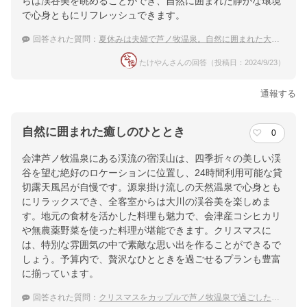
らは渓谷美を眺めることができ、自然に囲まれた静かな環境
ホテル詳細を詳しく見る
で心身ともにリフレッシュできます。
回答された質問：
夏休みは夫婦で芦ノ牧温泉。自然に囲まれた大人旅と地元の料理を堪能したい
たけやんさんの回答（投稿日：2024/9/23）
通報する
自然に囲まれた癒しのひととき
0
会津芦ノ牧温泉にある渓流の宿渓山は、四季折々の美しい渓
谷を望む絶好のロケーションに位置し、24時間利用可能な貸
切露天風呂が自慢です。源泉掛け流しの天然温泉で心身とも
にリラックスでき、全客室からは大川の渓谷美を楽しめま
す。地元の食材を活かした料理も魅力で、会津産コシヒカリ
や無農薬野菜を使った料理が堪能できます。クリスマスに
は、特別な雰囲気の中で素敵な思い出を作ることができるで
しょう。予算内で、贅沢なひとときを過ごせるプランも豊富
に揃っています。
回答された質問：
クリスマスをカップルで芦ノ牧温泉で過ごしたいです