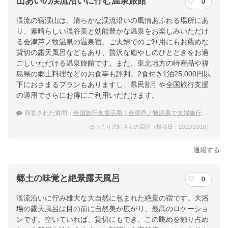
山あいの渓流沿いに佇む温泉旅館
0
渓流の宿渓山は、清らかな渓流沿いの風情あふれる場所にあ
り、素晴らしい渓谷美と効能豊かな温泉をお楽しみいただけ
る会津芦ノ牧温泉の温泉宿。ご夫婦でのご利用にもお薦めな
貸切の露天風呂などもあり、贅沢な癒やしのひとときをお過
ごしいただける温泉旅館です。また、東北地方の特産品や福
島県の郷土料理などのお食事も評判。2食付き1泊25,000円以
下におさまるプランもありますし、県民割引や全国旅行支援
の適用でさらにお得にご利用いだだけます。
回答された質問：
全国旅行支援活用！会津芦ノ牧温泉で夫婦旅行におすすめの温泉宿
ほっこり法師さんの回答（投稿日：2022/10/16）
通報する
郷土の味覚と絶景露天風呂
0
渓流沿いに佇み雄大な大自然に包まれた絶景の宿です。大浴
場の露天風呂は目の前に自然美が広がり、最高のロケーショ
ンです。空いていれば、貸切にもでき、この眺めを独り占め