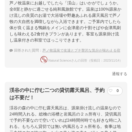
芦ノ牧温泉にお越しでしたら「渓山」はいかがでしょうか。
全8室と静かに過ごせる純和風旅館です。温泉は100%源泉か
け流しの良質のお湯で大浴場や野趣あふれる露天風呂で芦ノ
牧の大自然を満喫しながら入浴できます。ご予算内でしたら
体が良く温まる鴨鍋をメインに会津産の十割そばや会津馬刺
しも味わえる2食付きプランがあります。客室も源泉掛け流
し温泉付きの和室でほっこりできます。
回答された質問：
芦ノ牧温泉で友達とプチ贅沢な気分が味わえる宿
Natural Scienceさんの回答（投稿日：2023/11/14）
通報する
渓谷の中に佇む二つの貸切露天風呂、予約
0
は不要だ！
渓谷の森の中に佇む露天風呂は、源泉掛け流しの温泉なので
24時間入れる。総檜の浴槽と岩風呂の２ヵ所有り、貸切風呂
で予約不要なので空いていれば24時間何時でも好きな時に入
れる。もちろん貸切では無い内風呂も２ヵ所有る。食事は地