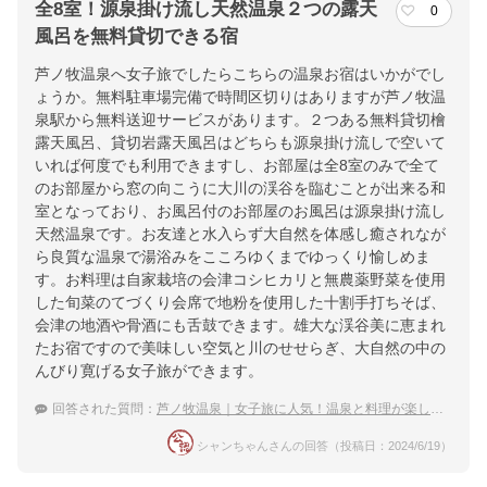
全8室！源泉掛け流し天然温泉２つの露天
0
風呂を無料貸切できる宿
芦ノ牧温泉へ女子旅でしたらこちらの温泉お宿はいかがでし
ょうか。無料駐車場完備で時間区切りはありますが芦ノ牧温
泉駅から無料送迎サービスがあります。２つある無料貸切檜
露天風呂、貸切岩露天風呂はどちらも源泉掛け流しで空いて
いれば何度でも利用できますし、お部屋は全8室のみで全て
のお部屋から窓の向こうに大川の渓谷を臨むことが出来る和
室となっており、お風呂付のお部屋のお風呂は源泉掛け流し
天然温泉です。お友達と水入らず大自然を体感し癒されなが
ら良質な温泉で湯浴みをこころゆくまでゆっくり愉しめま
す。お料理は自家栽培の会津コシヒカリと無農薬野菜を使用
した旬菜のてづくり会席で地粉を使用した十割手打ちそば、
会津の地酒や骨酒にも舌鼓できます。雄大な渓谷美に恵まれ
たお宿ですので美味しい空気と川のせせらぎ、大自然の中の
んびり寛げる女子旅ができます。
回答された質問：
芦ノ牧温泉｜女子旅に人気！温泉と料理が楽しめる宿のおすすめって？
シャンちゃんさんの回答（投稿日：2024/6/19）