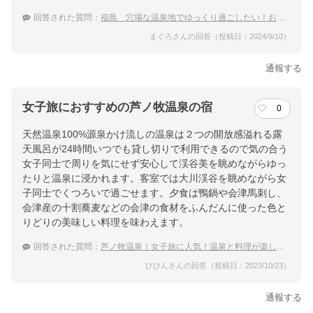
回答された質問：
福島 穴場な温泉地でゆっくり過ごしたい！おすすめの温泉宿は？
まぐろさんの回答（投稿日：2024/9/10）
通報する
女子旅におすすめの芦ノ牧温泉の宿
0
天然温泉100%源泉かけ流しの温泉は２つの開放感溢れる露
天風呂が24時間いつでも貸し切りで利用できるので気の合う
女子同士で周りを気にせず安心して渓谷美を眺めながらゆっ
たりと温泉に浸かれます。客室では大川渓谷を眺めながら女
子同士でくつろいで過ごせます。夕食は鴨鍋や会津馬刺し、
会津産の十割蕎麦などの会津の食材をふんだんに使った色と
りどりの美味しい料理を味わえます。
回答された質問：
芦ノ牧温泉｜女子旅に人気！温泉と料理が楽しめる宿のおすすめって？
ひひんさんの回答（投稿日：2023/10/23）
通報する