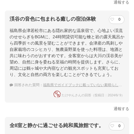
通報する
渓谷の音色に包まれる癒しの宿泊体験
0
福島県会津若松市にある隠れ家的な温泉宿で、心地よい渓流
のせせらぎをBGMに、24時間貸切可能な檜と岩の露天風呂か
ら四季折々の風景を望むことができます。会津産の馬刺しや
自家栽培のコシヒカリ、無農薬野菜を使った料理は、地酒と
共に味わうのがおすすめです。全客室からは大川の渓谷美が
望め、自然に身を委ねる至福の時間を提供します。さらに、
周辺には鶴ヶ城や大内宿などの観光スポットも充実してお
り、文化と自然の両方を楽しむことができるでしょう。
回答された質問：
福島県でガイドブックに載っていない素晴らしい温泉宿
たけやんさんの回答（投稿日：2024/6/ 9）
通報する
全8室と静かに過ごせる純和風旅館です。
0