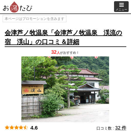
メニュー
本ページはプロモーションを含みます
会津芦ノ牧温泉「会津芦ノ牧温泉 渓流の
宿 渓山」の口コミ＆詳細
32
人
が
おすすめ！
4.6
32 件
口コミ数 :