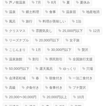
芦ノ牧温泉
7月
8月
夏
夏休み
温泉
郷土料理
食事
温泉宿
地産地消
風呂
旅行
料理が美味しい
1泊
クリスマス
雰囲気良し
25,000円以下
12月
リーズナブル
20,000円以下
女子旅
こじんまり
1月
30,000円以下
贅沢
温泉旅館
割引
県民割引
全国旅行支援
50,000円以下
露天風呂
ゆっくり
穴場
会津若松城
春
朝食付き
一泊二食付き
高級
夕食付き
食事付き
プチ贅沢
20,000〜30,000円
20,000円以上
10月