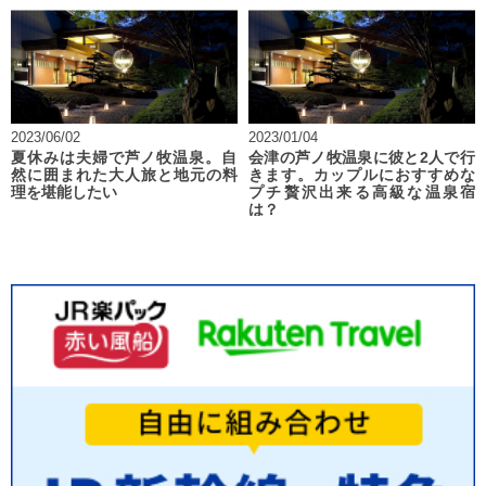
2023/06/02
2023/01/04
夏休みは夫婦で芦ノ牧温泉。自
会津の芦ノ牧温泉に彼と2人で行
然に囲まれた大人旅と地元の料
きます。カップルにおすすめな
理を堪能したい
プチ贅沢出来る高級な温泉宿
は？