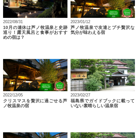
2022/08/31
2023/01/12
10月の連休は芦ノ牧温泉と史跡
芦ノ牧温泉で友達とプチ贅沢な
巡り！露天風呂と食事がおすす
気分が味わえる宿
めの宿は？
2022/12/05
2023/02/27
クリスマスを贅沢に過ごせる芦
福島県でガイドブックに載って
ノ牧温泉の宿
いない素晴らしい温泉宿