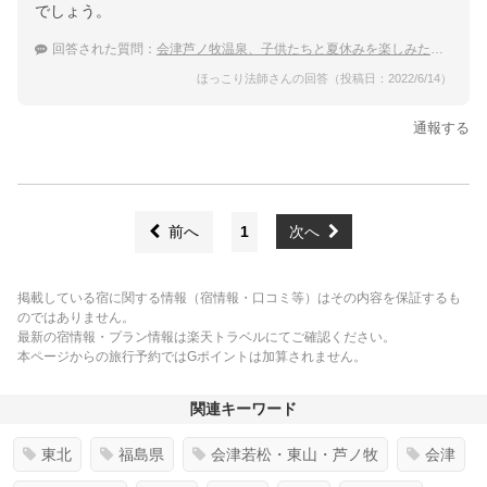
でしょう。
回答された質問：
会津芦ノ牧温泉、子供たちと夏休みを楽しみたい、家族旅行におすすめの宿は？
ほっこり法師さんの回答（投稿日：2022/6/14）
通報する
前へ
1
次へ
掲載している宿に関する情報（宿情報・口コミ等）はその内容を保証するも
のではありません。
最新の宿情報・プラン情報は楽天トラベルにてご確認ください。
本ページからの旅行予約ではGポイントは加算されません。
関連キーワード
東北
福島県
会津若松・東山・芦ノ牧
会津