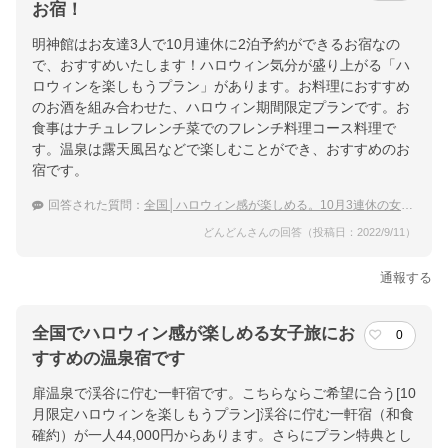
お宿！
明神館はお友達3人で10月連休に2泊予約ができるお宿なの
で、おすすめいたします！ハロウィン気分が盛り上がる「ハ
ロウィンを楽しもうプラン」があります。お料理におすすめ
のお酒を組み合わせた、ハロウィン期間限定プランです。お
食事はナチュレフレンチ菜でのフレンチ料理コース料理で
す。温泉は露天風呂などで楽しむことができ、おすすめのお
宿です。
回答された質問：
全国│ハロウィン感が楽しめる。10月3連休の女子旅におすすめの温泉宿は？
どんどんさんの回答（投稿日：2022/9/11）
通報する
全国でハロウィン感が楽しめる女子旅にお
0
すすめの温泉宿です
扉温泉で渓谷に佇む一軒宿です。こちらならご希望に合う[10
月限定ハロウィンを楽しもうプラン]渓谷に佇む一軒宿（和食
確約）が一人44,000円からあります。さらにプラン特典とし