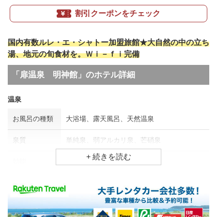
割引クーポンをチェック
国内有数ルレ・エ・シャトー加盟旅館★大自然の中の立ち
湯、地元の旬食材を。Ｗｉ－ｆｉ完備
「扉温泉 明神館」のホテル詳細
温泉
お風呂の種類
大浴場、露天風呂、天然温泉
泉質
単純泉、弱アルカリ泉、芒硝泉
効能
神経痛、美肌効果、婦人病
食事場所
朝食
レストラン、食事処