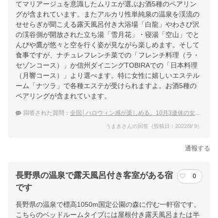
てマリアージュを意識したムリエが選ぶお酒5種のペアリン
グが含まれています。またアルカリ性単純泉の温泉を渓流の
せせらぎが聞こえる露天風呂付き大浴場「白龍」やわさび沢
の渓谷側が開放された立ち湯「雪月花」・寝湯「空山」でと
んびや鷹が悠々と空を行く姿が見ながら楽しめます。そして
食事ですが、ナチュレフレンチ菜での「フレンチ料理（ラ・
セゾンコース）」か信州ダイニングTOBIRAでの「日本料理
（月響コース）」より選べます。特に女性に嬉しいエステル
ーム「ナツラ」で各種エステが受けられますよ。お酒5種の
ペアリングが含まれています。
回答された質問：
全国│ハロウィン感が楽しめる。10月3連休の女子旅におすすめの温泉宿は？
うまきさんの回答（投稿日：2022/9/ 9）
通報する
長野県の温泉で露天風呂付き客室がある宿
0
です
長野県の温泉で標高1050m国定公園の森に佇む一軒宿です。
こちらのベッドルームタイプには屋根付き露天風呂または半