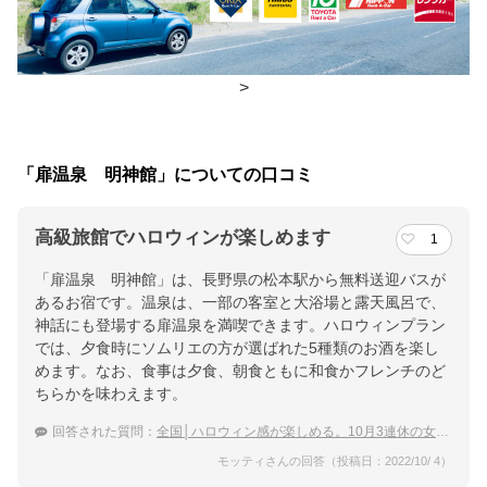
夕食
レストラン、食事処
チェックイン・チェックアウト時間
>
チェックイン
15:00(最終チェックイン：19:30)
チェックアウ
12:00
「扉温泉 明神館」についての口コミ
ト
高級旅館でハロウィンが楽しめます
1
交通アクセス
「扉温泉 明神館」は、長野県の松本駅から無料送迎バスが
松本ＩＣから約４０分美ヶ原高原方面へ。松本駅より無料シャト
あるお宿です。温泉は、一部の客室と大浴場と露天風呂で、
ルバスもございます。
神話にも登場する扉温泉を満喫できます。ハロウィンプラン
では、夕食時にソムリエの方が選ばれた5種類のお酒を楽し
提供：楽天トラベル
めます。なお、食事は夕食、朝食ともに和食かフレンチのど
楽天トラベルで
ちらかを味わえます。
ホテル詳細を詳しく見る
回答された質問：
全国│ハロウィン感が楽しめる。10月3連休の女子旅におすすめの温泉宿は？
モッティさんの回答（投稿日：2022/10/ 4）