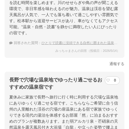
を読む時間を楽しめます。川のせせらぎや鳥の声が聞こえる
環境で、非日常感を味わえるのが魅力。温泉は渓谷を望む露
天風呂が人気で、一人でも落ち着いて過ごしやすい雰囲気で
す。松本駅から送迎サービスがあり、車がなくてもアクセス
可能。“温泉・自然・読書”を静かに満喫したい人にぴったり
の宿です。
回答された質問：
ひとりで読書に没頭できる自然に囲まれた温泉宿でおすすめを教えて
みっちゃまさんの回答（投稿日：2026/5/14）
通報する
長野で穴場な温泉地でゆったり過ごせるお
0
すすめの温泉宿です
夏休みに家族で長野へ旅行に行く時に利用する穴場な温泉地
にありゆっくり過ごせる宿です。こちらならご希望に合う信
州の人里離れた渓谷の穴場の扉温泉にある宿で家族でゆっく
りできる現代の湯治を体感するお部屋「然」に泊まるおすす
めのプランが複数あります。また弱アルカリ泉・芒硝泉の天
然温泉を露天風呂付き大浴場「白龍」や立った姿勢で腰上ま