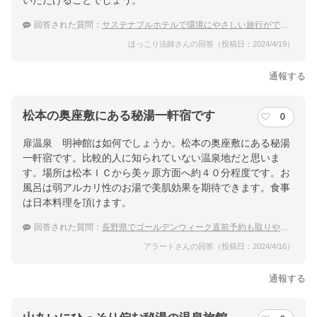
いただけることでしょう。
回答された質問：
サステナブルホテルで環境にやさしい旅行ができる温泉宿
ほっこり法師さんの回答（投稿日：2024/4/19）
通報する
松本の奥座敷にある秘湯一軒宿です
0
扉温泉 明神館は如何でしょうか。松本の奥座敷にある秘湯
一軒宿です。比較的人に知られていない温泉地だと思いま
す。場所は松本ＩＣから美ヶ原方面へ約４０分程度です。お
風呂は弱アルカリ性のお湯で美肌効果を期待できます。食事
は日本料理を頂けます。
回答された質問：
長野県でゴールデンウィーク直前予約も取りやすい穴場な温泉宿
アラートさんの回答（投稿日：2024/4/16）
通報する