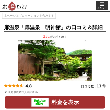
メニュー
本ページはプロモーションを含みます
扉温泉「扉温泉 明神館」の口コミ＆詳細
13
人
が
おすすめ！
4.8
13 件
口コミ数 :
長野県松本市入山辺8967
料金を表示