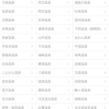
万座温泉
四万温泉
鬼怒川温泉
塩原温泉
野沢温泉
白骨温泉
月岡温泉
石和温泉
湯河原温泉
伊東温泉
修善寺温泉
下田温泉（静岡県）
和倉温泉
山中温泉
あわら温泉
宇奈月温泉
下呂温泉
平湯温泉
新穂高温泉
城崎温泉
有馬温泉
白浜温泉
勝浦温泉
道後温泉
こんぴら温泉
三朝温泉
玉造温泉
皆生温泉
湯原温泉
別府温泉
黒川温泉
霧島温泉
酸ヶ湯温泉
玉川温泉
日光湯元温泉
箱根温泉
伊勢・鳥羽温泉
志摩温泉
大歩危祖谷温泉