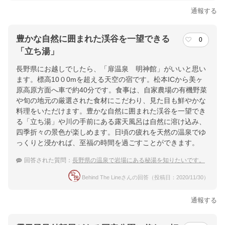
通報する
豊かな自然に囲まれた渓谷を一望できる
0
「立ち湯」
長野県にお越しでしたら、「扉温泉 明神館」がいいと思い
ます。標高10０0mを超える天空の宿です。松本ICから美ヶ
原高原方面へ車で約40分です。食事は、自家農場の有機野菜
や旬の地元の厳選された食材にこだわり、見た目も鮮やかな
料理をいただけます。豊かな自然に囲まれた渓谷を一望でき
る「立ち湯」や川の手前にある露天風呂は自然に溶け込み、
四季折々の景色が楽しめます。日頃の疲れを天然の温泉でゆ
っくりと浸かれば、至福の時間を過ごすことができます。
回答された質問：
長野県の温泉で岩場にある秘湯を知りたいです。
Behind The Lineさんの回答（投稿日：2020/11/30）
通報する