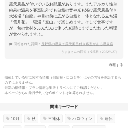
露天風呂が付いているお部屋があります。またアルカリ性単
純泉の温泉を客室以外でも自然の音や光も浴び露天風呂付き
大浴場「白龍」や目の前に広がる自然と一体となれる立ち湯
「雪月花」・寝湯「空山」で楽しめます。そして食事です
が、旬の食材をふんだんに使った細部にまでこだわった料理
が食べられますよ。
回答された質問：
長野県の温泉で露天風呂付き客室がある温泉宿をおしえて！
うまきさんの回答（投稿日：2022/4/27）
通報する
掲載している宿に関する情報（宿情報・口コミ等）はその内容を保証するも
のではありません。
最新の宿情報・プラン情報は楽天トラベルにてご確認ください。
本ページからの旅行予約ではGポイントは加算されません。
関連キーワード
10月
秋
三連休
ハロウィン
連休