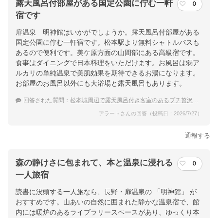
露天風呂付部屋がある国定公園に佇む一軒
0
宿です
扉温泉 明神館はいかがでしょうか。露天風呂付部屋がある
国定公園に佇む一軒宿です。松本駅より無料シャトルバスも
あるので便利です。美ケ原方面の山間部にある高級宿です。
食事はダイニングで日本料理をいただけます。お風呂は弱ア
ルカリの単純温泉で美肌効果を期待できるお湯になります。
お部屋のお風呂以外にも大浴場と露天風呂もあります。
回答された質問：
松本城周辺で露天風呂付き客室のあるプチ贅沢温泉宿はどこ？
アラートさんの回答（投稿日：2026/7/27）
通報する
森の静けさに包まれて、本と温泉に浸れる
0
一人旅宿
読書に没頭する一人旅なら、長野・扉温泉の 「明神館」 が
おすすめです。山あいの自然に囲まれた静かな温泉宿で、館
内には暖炉のあるライブラリースペースがあり、ゆっくり本