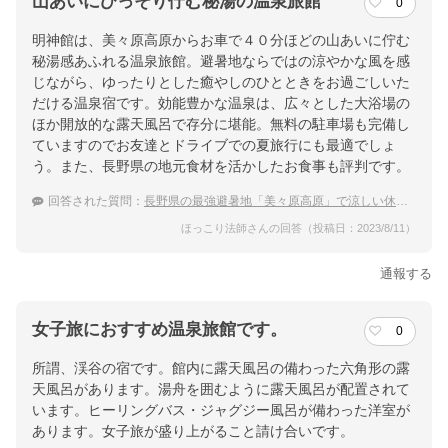
山あいにひっそり佇む秘湯の温泉旅館
0
明神館は、美々原高原からお車で４０分ほどの山あいに佇む
秘湯感あふれる温泉旅館。避暑地ならではの涼やかな風を感
じながら、ゆったりとした癒やしのひとときをお過ごしいた
だける温泉宿です。効能豊かな温泉は、広々とした大浴場の
ほか開放的な露天風呂で存分に堪能。無料の駐車場も完備し
ていますのでお友達とドライブでの夏旅行にも最適でしょ
う。また、長野県の地元食材を活かしたお食事も評判です。
回答された質問：
長野県の最強避暑地「美々原高原」で涼しい休日を過ごしたい
ほっこり法師さんの回答（投稿日：2023/8/11）
通報する
女子旅におすすめ温泉旅館です。
0
所謂、渓谷の宿です。館内に露天風呂の備わった六角形の露
天風呂があります。湯舟を囲むように露天風呂が配置されて
います。ヒーリングバス・ジャグジー風呂が備わった洋室が
あります。女子旅が盛り上がること請け合いです。