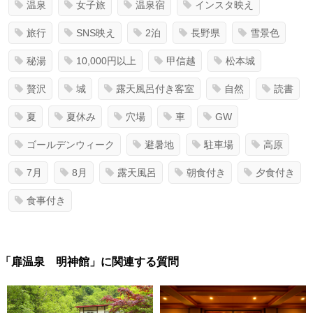
温泉
女子旅
温泉宿
インスタ映え
旅行
SNS映え
2泊
長野県
雪景色
秘湯
10,000円以上
甲信越
松本城
贅沢
城
露天風呂付き客室
自然
読書
夏
夏休み
穴場
車
GW
ゴールデンウィーク
避暑地
駐車場
高原
7月
8月
露天風呂
朝食付き
夕食付き
食事付き
「扉温泉 明神館」に関連する質問