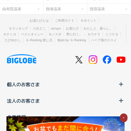
由布院温泉
熱海温泉
指宿温泉
お湯たびとは
ご利用ガイド
Ｇポイント
Ｇランキング
だれどこ
ocruyo
お湯たび
わたしと、暮らし。
キテミヨ
ベストオイシー
モノスポ
野に行く。
カウナラ
ミツケヨ
たびゆかし
Ｇ-Ranking 推し活
食pin by Ｇ-Ranking
ハーブ酒のススメ
個人のお客さま
法人のお客さま
企業情報
×