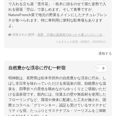
で入れる立ち湯「雪月花」・枕木に頭をのせて寝た姿勢で入
れる寝湯「空山」で楽しめます。そして食事ですが、
NatureFrench菜で地元の野菜をメインにしたナチュレフレン
チが食べられます。特に車利用に便利な駐車場もあります
よ。
回答された質問：
長野 穴場な温泉地でゆったり過ごしたい！おすすめの温泉宿は？
うまきさんの回答（投稿日：2024/8/12）
通報する
自然豊かな渓谷に佇む一軒宿
0
明神館は、長野県は松本市郊外の自然豊かな渓谷に佇み、し
ばし非日常を味わっていただける扉温泉の宿。効能豊かな温
泉を、四季折々の景色を眺めながらゆっくりとご堪能いただ
ける温泉宿です。館内には、珪藻土の壁や無垢材を使用した
フローリングなど、環境や身体に配慮した工夫が施され、国
際エコラベル「グリーンキー」認証も受けているサステナビ
リティな宿。たっぷりとサステナブル・ツーリズムをご体験