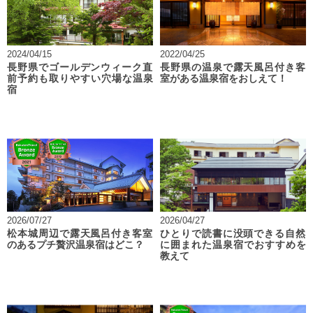
2024/04/15
2022/04/25
長野県でゴールデンウィーク直
長野県の温泉で露天風呂付き客
前予約も取りやすい穴場な温泉
室がある温泉宿をおしえて！
宿
2026/07/27
2026/04/27
松本城周辺で露天風呂付き客室
ひとりで読書に没頭できる自然
のあるプチ贅沢温泉宿はどこ？
に囲まれた温泉宿でおすすめを
教えて